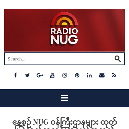
နေ့စဉ် NUG ဝန်ကြီးဌာနများ ထုတ်