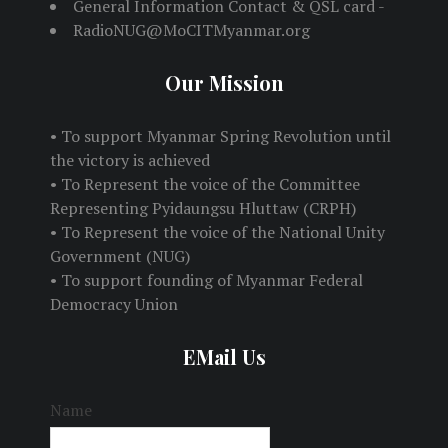
General Information Contact & QSL card -
RadioNUG@MoCITMyanmar.org
Our Mission
• To support Myanmar Spring Revolution until
the victory is achieved
• To Represent the voice of the Committee
Representing Pyidaungsu Hluttaw (CRPH)
• To Represent the voice of the National Unity
Government (NUG)
• To support founding of Myanmar Federal
Democracy Union
EMail Us
Name