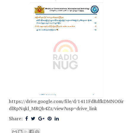
https://drive.google.com/file/d/1411FdRdfkDMNO0ir
dlRpNqkl_MRQb4Zz/view?usp=drive_link
Share: