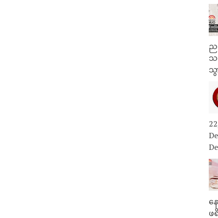
ညန
သတ
သွ
22
De
De
နေ
ဖရ