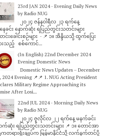
23rd JAN 2024 - Evening Daily News
by Radio NUG
၂၀၂၄ ဇန်နဝါရီလ ၂၃ ရက်နေ့
ေခင်း နောက်ဆုံး ရပြည်တွင်းသတင်းများ
င်းခေါင်းစဉ်များ - 📌 ၁။ အိန္ဒိယသို့ ထွက်ပြေး
ားသည့် စစ်ကောင်...
(In English) 22nd December 2024
Evening Domestic News
Domestic News Updates – December
, 2024 Evening 📌📌 1. NUG Acting President
clares Military Regime Approaching its
mise After Losi...
22nd JUL 2024 - Morning Daily News
by Radio NUG
၂၀၂၄ ဇူလိုင်လ ၂၂ ရက်နေ့ မနက်ခင်း
ာက်ဆုံး ရပြည်တွင်းသတင်းများ 📌 ၁။ တောင်အာ
ိကတရားရုံးချုပ်က မြန်မာနိုင်ငံသို့ လက်နက်တင်ပို့