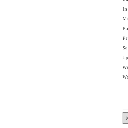
In
Mi
Po
Pr
Sa
Up
We
We