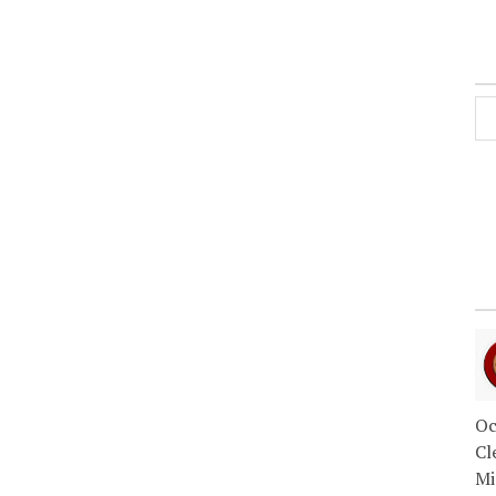
Oc
Cl
Mi