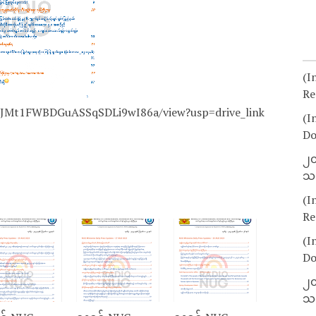
(I
Re
vBVJMt1FWBDGuASSqSDLi9wI86a/view?usp=drive_link
(I
Do
၂၀
သတ
(I
Re
(I
Do
၂၀
သတ