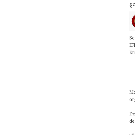
ခွင
Se
IF
Em
Mo
or
Do
de