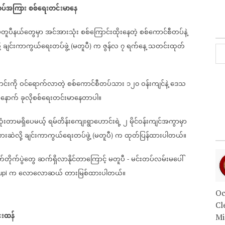
တပ်အကြား
စစ်‌ရေးတင်းမာနေ
တူပီနယ်တွေမှာ
အင်အားသုံး
စစ်ကြောင်းထိုးနေတဲ့
စစ်ကောင်စီတပ်နဲ့
့
ချင်းကာကွယ်ရေးတပ်ဖွဲ့
မတူပီ
က
ဇွန်လ
၇
ရက်နေ့
သတင်းထုတ်
(
)
င်းကို
ဝင်ရောက်လာတဲ့
စစ်ကောင်စီတပ်သား
၁၂၀
ဝန်းကျင်နဲ့
ဒေသ
ဲ့နောက်
ခုလိုစစ်ရေးတင်းမာနေတာပါ။
ုံးတာမရှိပေမယ့်
ရမ်တိန်းကျေးရွာဟောင်းရဲ့
၂
မိုင်ဝန်းကျင်အကွာမှာ
းဆဲလို့
ချင်းကာကွယ်ရေးတပ်ဖွဲ့
မတူပီ
က
ထုတ်ပြန်ထားပါတယ်။
(
)
်တိုက်ပွဲတွေ
ဆက်ရှိလာနိုင်တာကြောင့်
မတူပီ
မင်းတပ်လမ်းမပေါ်
-
က‌
လောလောဆယ်
တားမြစ်ထားပါတယ်။
upi
Oc
Cl
းထန်
Mi