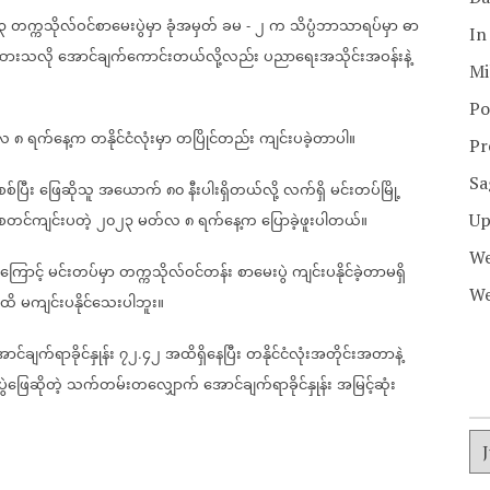
၃
တက္ကသိုလ်ဝင်စာမေးပွဲမှာ
ခုံအမှတ်
ခမ
၂
က
သိပ္ပံဘာသာရပ်မှာ
ဓာ
-
In
ထားသလို
အောင်ချက်ကောင်းတယ်လို့လည်း
ပညာရေးအသိုင်းအဝန်းနဲ့
Mi
Po
လ
၈
ရက်နေ့က
တနိုင်ငံလုံးမှာ
တပြိုင်တည်း
ကျင်းပခဲ့တာပါ။
Pr
Sa
စ်ပြီး
ဖြေဆိုသူ
အယောက်
၈၀
နီးပါးရှိတယ်လို့
လက်ရှိ
မင်းတပ်မြို့
ဲစတင်ကျင်းပတဲ့
၂၀၂၃
မတ်လ
၈
ရက်နေ့က
ပြောခဲ့ဖူးပါတယ်။
Up
We
ြောင့်
မင်းတပ်မှာ
တက္ကသိုလ်ဝင်တန်း
စာမေးပွဲ
ကျင်းပနိုင်ခဲ့တာမရှိ
We
န်ထိ
မကျင်းပနိုင်သေးပါဘူး။
ာင်ချက်ရာခိုင်နှုန်း
၇၂
၄၂
အထိရှိနေပြီး
တနိုင်ငံလုံးအတိုင်းအတာနဲ့
.
ွဲဖြေဆိုတဲ့
သက်တမ်းတလျှောက်
အောင်ချက်ရာခိုင်နှုန်း
အမြင့်ဆုံး