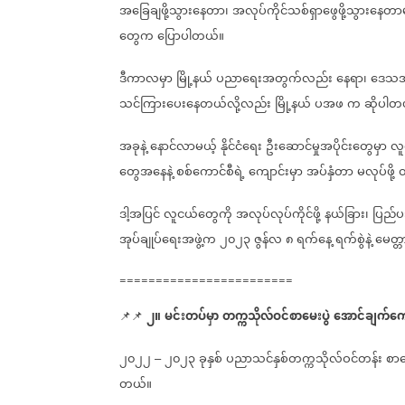
အခြေချဖို့သွားနေတာ၊
အလုပ်ကိုင်သစ်ရှာဖွေဖို့သွားနေတာ
တွေက
ပြောပါတယ်။
ဒီကာလမှာ
မြို့နယ်
ပညာရေးအတွက်လည်း
နေရာ၊
ဒေသအ
သင်ကြားပေးနေတယ်လို့လည်း
မြို့နယ်
ပအဖ
က
ဆိုပါတ
အခုနဲ့
နောင်လာမယ့်
နိုင်ငံရေး
ဦးဆောင်မှုအပိုင်းတွေမှာ
လူ
‌
တွေအနေနဲ့
စစ်ကောင်စီရဲ့
ကျောင်းမှာ
အပ်နှံတာ
မလုပ်ဖို့
ဒါ့အပြင်
လူငယ်တွေကို
အလုပ်လုပ်ကိုင်ဖို့
နယ်ခြား၊
ပြည်
အုပ်ချုပ်ရေးအဖွဲ့က
၂၀၂၃
ဇွန်လ
၈
ရက်နေ့
ရက်စွဲနဲ့
မေတ္
========================
၂။
မင်းတပ်မှာ
တက္ကသိုလ်ဝင်စာမေးပွဲ
အောင်ချက်ကေ
📌📌
၂၀၂၂
၂၀၂၃
ခုနှစ်
ပညာသင်နှစ်တက္ကသိုလ်ဝင်တန်း
စာမ
–
တယ်။