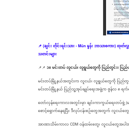
ချင်း
တိုင်းရင်းသား
မွန်း
ဘာသာစကား
ထုတ်လွှင်
📌
(
- Mün
)
သတင်းများ
၁။
မင်းတပ်
လူငယ်၊
လူရွယ်တွေကို
ပြည်တွင်း၊
ပြည်
📌📌
မင်းတပ်မြို့နယ်အတွင်းက
လူငယ်၊
လူရွယ်တွေကို
ပြည်တွင
မင်းတပ်မြို့နယ်
ပြည်သူ့အုပ်ချုပ်ရေးအဖွဲ့က
ဇွန်လ
၈
ရက်န
တော်လှန်‌ရေးကာလအတွင်းမှာ
ချင်းကာကွယ်ရေးတပ်ဖွဲ့
မ
(
စောင့်ရှောက်နေရပြီး
ဒီလုပ်ငန်းစဉ်တွေအတွက်
လူငယ်တွေ
အာဏာသိမ်းကာလ
ဝန်ထမ်းတွေ၊
လူငယ်တွေအပါအ
CDM