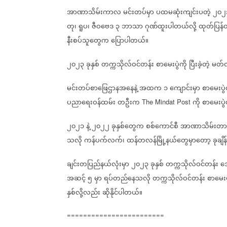
အာဏာသိမ်းကာလ
မင်းတပ်မှာ
ပထမဆုံးကျင်းပတဲ့
၂၀၂
တု၊
ရူပ၊
ဇီဝဗေဒ
၃
ဘာသာ
ဂုဏ်ထူးပါတယ်လို့
ထုတ်ပြန်
နီးစပ်သူတွေက
ပြောပါတယ်။
၂၀၂၃
ခုနှစ်
တက္ကသိုလ်ဝင်တန်း
စာမေးပွဲကို
ပြီးခဲ့တဲ့
မတ်
မင်းတပ်စာဖြေဌာနအနေနဲ့
အထက
၁
ကျောင်းမှာ
စာမေးပွဲစ
ပညာရေးဝန်ထမ်း
တဦးက
ကို
စာမေးပွ
The Mindat Post
၂၀၂၁
နဲ့
၂၀၂၂
ခုနှစ်တွေက
စစ်ကောင်စီ
အာဏာသိမ်းတာက
သလို
ကန်ပက်လက်၊
ထန်တလန်မြို့နယ်တွေမှာတော့
ခုချိ
ချင်းတပြည်နယ်လုံးမှာ
၂၀၂၃
ခုနှစ်
တက္ကသိုလ်ဝင်တန်း
အေ
အဆင့်
၅
မှာ
ရပ်တည်နေသလို
တက္ကသိုလ်ဝင်တန်း
စာမေးပ
နှစ်လို့လည်း
ဆိုနိုင်ပါတယ်။
========================