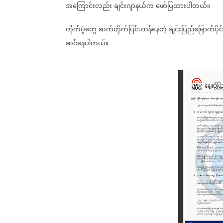
အကြောင်းလည်း
ချင်းဂျာနယ်က
ဖော်ပြထားပါတယ်။
တိုက်ပွဲတွေ
ဆက်တိုက်ပြင်းထန်နေတဲ့
ချင်းပြည်မြောက်ပိုင်
ဆင်နေပါတယ်။