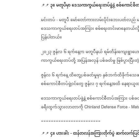
၃။
မတူပီမှာ
ဒေသကာကွယ်‌ရေးတပ်ဖွဲ့နဲ့
စစ်ကောင်စီ
📌📌
မင်းတပ်
မတူပီ
မော်တော်ကားလမ်းပိုင်းဘေးပတ်လည်
မ
-
ဒေသကာကွယ်‌ရေးတပ်အကြား
စစ်ရေးတင်းမာနေတယ်လို
ပြန်ပါတယ်။
၂၀၂၃
ဇွန်လ
၆
ရက်နေ့က
မတူပီနယ်
ရမ်တိန်းကျေးရွာဟော
ကာကွယ်ရေးတပ်တို့
အပြန်အလှန်
ပစ်ခတ်မှု
ဖြစ်ပွားပြီးတ
ဇွန်လ
၆
ရက်နေ့
ထိတွေ့ပစ်ခတ်မှုမှာ
နှစ်ဘက်ထိခိုက်သေဆ
စစ်ကောင်စီတပ်ဖွဲ့ဝင်တွေ
ဇွန်လ
၇
ရက်နေ့အထိ
နေရာယူထာ
ဒေသကာကွယ်ရေးတပ်ဖွဲ့နဲ့
စစ်ကောင်စီတပ်အကြား
ပစ်ခတ
ခရီးထွက်သွားလာတာကို
Chinland Defense Force - Mat
========================
၄။
ဟားခါး
ထန်တလန်အကြားတိုက်ပွဲ
ဆက်လက်ပြင်
📌📌
-