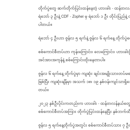
တိုက်ပွဲတွေ
ဆက်တိုက်ပြင်းထန်နေတဲ့
ဟားခါး
ထန်တလန
-
ရဲဘော်
၃
ဦးနဲ့
မှ
ရဲဘော်
၁
ဦး
တိုင်းပြည်နဲ့
CDF - Zophei
ပါတယ်။
ရဲဘော်
၄
ဦးဟာ
ဇွန်လ
၅
ရက်နဲ့
ဇွန်လ
၆
ရက်နေ့
တိုက်ပွဲ
စစ်ကောင်စီတပ်ဟာ
ကုန်းကြောင်း၊
လေကြောင်း၊
ဟားခါးမ
အင်အားအကုန်နဲ့
စစ်ကြောင်းထိုးနေတာပါ။
ဇွန်လ
၆
ရက်နေ့
တိုက်ပွဲမှာ
ကျဆုံး
ချင်းအမျိုးသားတပ်မ
ဖြစ်ပြီး
ကျဆုံးချိန်မှာ
အသက်
၁၈၊
၁၉
နှစ်ဝန်းကျင်သာရှ
တယ်။
၂၀၂၃
နှစ်ဦးပိုင်းကတည်းက
ဟားခါး
ထန်တလန်နယ်တွေ
-
စစ်ကောင်စီတပ်အကြား
တိုက်ပွဲပြင်းထန်နေပြီး
နှစ်ဘက်ထိ
ဇွန်လ
၅
ရက်နေ့တိုက်ပွဲအတွင်း
စစ်ကောင်စီတပ်သား
၇
ဦး