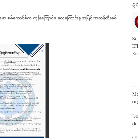
ခွင
းမှာ
စစ်ကောင်စီက
ကုန်းကြောင်း၊
လေကြောင်းနဲ့
အပြင်းအထန်ထိုးစစ်
Se
IF
Em
Mo
or
Do
de