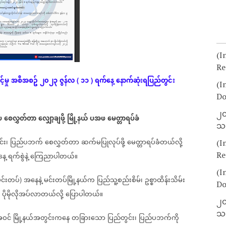
(I
Re
့မှု
အစီအစဥ်
၂၀၂၃
ဇွန်လ
၁၁
ရက်နေ့
နောက်ဆုံး
ရပြည်တွင်း
(
)
(I
Do
၂၀
ပ
စေလွှတ်တာ
လျှော့ချဖို့
မြို့နယ်
ပအဖ
မေတ္တာရပ်ခံ
သတ
်း၊
ပြည်ပဘက်
စေလွှတ်တာ
ဆက်မပြုလုပ်ဖို့
မေတ္တာရပ်ခံတယ်လို့
(I
Re
ေ့
ရက်စွဲနဲ့
ကြေညာပါတယ်။
(I
င်းတပ်
အနေနဲ့
မင်းတပ်မြို့နယ်က
ပြည်သူ့စည်းစိမ်၊
ဥစ္စာထိန်းသိမ်း
)
Do
ပိုမိုလိုအပ်လာတယ်လို့
ပြောပါတယ်။
၂၀
သတ
ဝင်
မြို့နယ်အတွင်းကနေ
တခြားသော
ပြည်တွင်း၊
ပြည်ပဘက်ကို