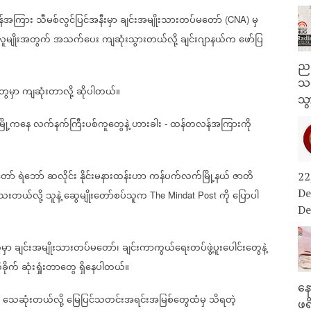
်အကြား
သီမစ်လွင်ပြင်အနီးမှာ
ချင်းအမျိုးသားတပ်မတော်
မှ
(CNA)
လူမျိုးအတွက်
အသက်ပေး
ကျဆုံးသွားတယ်လို့
ချင်းဂျာနယ်က
ဖော်ပြ
ညန
သတ
တွေမှာ
ကျဆုံးတာလို့
ဆိုပါတယ်။
သွ
ြို့ကနေ
လက်နက်ကြီးပစ်ကူတွေနဲ့
ဟားခါး
ထန်တလန်အကြားကို
-
တော်
ရဲဘော်
ဆလိုင်း
နိုင်းမနားထန်းဟာ
ကန်ပက်လက်မြို့နယ်
ဇာတိ
22
De
ိသေးတယ်လို့
သူနဲ့
ဆွေမျိုးတော်စပ်သူက
ကို
ပြောပါ
The Mindat Post
De
မှာ
ချင်းအမျိုးသားတပ်မတော်၊
ချင်းကာကွယ်ရေးတပ်ဖွဲ့ပူးပေါင်းတွေနဲ့
ခိုက်
ဆုံးရှုံးတာတွေ
ရှိနေပါတယ်။
နေ
သေဆုံးတယ်လို့
မြေပြင်သတင်းအရင်းအမြစ်တွေထံမှ
သိရတဲ့
ဖရ