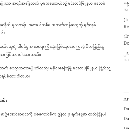
နေ
မျိုးဟာ
အရင်အချိန်ထက်
ပိုများနေတယ်လို့
မင်းတပ်မြို့နယ်
ဒေသခံ
အခ
(I
လိုက်
မူလတန်း၊
အလယ်တန်း၊
အထက်တန်းတွေကို
ဖွင့်လှစ်
Re
ယ်။
(I
Do
ငယ်တွေရဲ့
ပါဝင်မှုက
အရေးကြီးဆုံးဖြစ်နေတာကြောင့်
မိဘပြည်သူ
၂၀
တားမြစ်ထားပါသေးတယ်။
သတ
ပဘက်
စေလွှတ်တာမျိုးကိုလည်း
မခိုင်းစေကြဖို့
မင်းတပ်မြို့နယ်
ပြည်သူ့
တာရပ်ခံထားပါတယ်။
Ar
ာင်း
Da
ေးပွဲအောင်စာရင်းကို
စစ်ကောင်စီက
ဇွန်လ
၉
ရက်နေ့မှာ
ထုတ်ပြန်ပါ
Da
Da