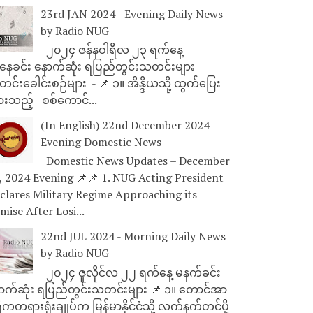
23rd JAN 2024 - Evening Daily News
by Radio NUG
၂၀၂၄ ဇန်နဝါရီလ ၂၃ ရက်နေ့
ေခင်း နောက်ဆုံး ရပြည်တွင်းသတင်းများ
င်းခေါင်းစဉ်များ - 📌 ၁။ အိန္ဒိယသို့ ထွက်ပြေး
ားသည့် စစ်ကောင်...
(In English) 22nd December 2024
Evening Domestic News
Domestic News Updates – December
, 2024 Evening 📌📌 1. NUG Acting President
clares Military Regime Approaching its
mise After Losi...
22nd JUL 2024 - Morning Daily News
by Radio NUG
၂၀၂၄ ဇူလိုင်လ ၂၂ ရက်နေ့ မနက်ခင်း
ာက်ဆုံး ရပြည်တွင်းသတင်းများ 📌 ၁။ တောင်အာ
ိကတရားရုံးချုပ်က မြန်မာနိုင်ငံသို့ လက်နက်တင်ပို့