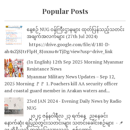
Popular Posts
နေ့စဉ် NUG ဝန်ကြီးဌာနများ ထုတ်ပြန်သည့်သတင်း
အချက်အလက်များ (27th Jul 2024)
https://drive.google.com/file/d/18I-D-
ah4xZjSJtrFlpH_8Joxnu4vTjDg/view?usp=drive_link
(In English) 12th Sep 2025 Morning Myanmar
Resistance News
Myanmar Military News Updates – Sep 12,
2025 Morning 🚩🚩 1. Poachers kill AA security officer
and coastal guard member in Arakan waters and...
23rd JAN 2024 - Evening Daily News by Radio
NUG
၂၀၂၄ ဇန်နဝါရီလ ၂၃ ရက်နေ့ ညနေခင်း
နောက်ဆုံး ရပြည်တွင်းသတင်းများ သတင်းခေါင်းစဉ်များ - 📌
၁။ အိန္ဒိယသို့ ထွက်ပြေးသွားသည့် စစ်ကောင်...