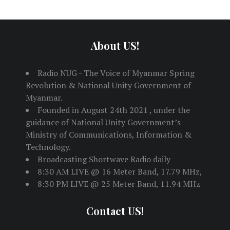
About US!
Radio NUG - The Voice of Myanmar Spring
Revolution & National Unity Government of
Myanmar.
Founded in August 24th 2021 , under the
guidance of National Unity Government’s
Ministry of Communications, Information &
Technology.
Broadcasting Shortwave Radio daily
8:30 AM LIVE @ 16 Meter Band, 17.79 MHz,
8:30 PM LIVE @ 25 Meter Band, 11.94 MHz
Contact US!