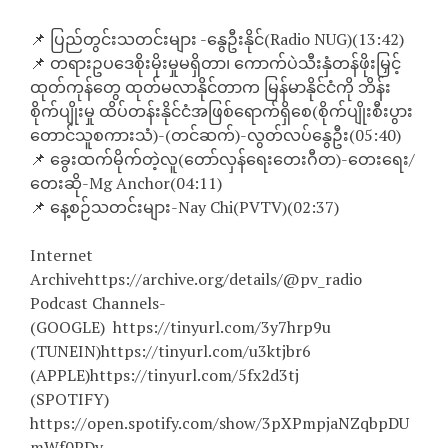
📌 ပြည်တွင်းသတင်းများ -နွေဦးနိုင်(Radio NUG)(13:42)
📌 တရားဥပဒေစိုးမိုးမှုမရှိတာ၊ ကောက်ပဲသီးနှံတန်ဖိုးမြှင့်
ထုတ်ကုန်တွေ ထုတ်မလာနိုင်တာက မြန်မာနိုင်ငံကို ဘိန်း
စိုက်ပျိုးမှု ထိပ်တန်းနိုင်ငံအဖြစ်ရောက်ရှိစေ(စိုက်ပျိုးစီးပွား
တောင်သူစကားသံ)-(တင်ဆက်)-လွတ်လပ်နွေဦး(05:40)
📌 ခွေးထက်မိုက်တဲ့လူ(တော်လှန်ရေးတေးဂီတ)-တေးရေး/
တေးဆို-Mg Anchor(04:11)
📌 နေ့စဉ်သတင်းများ-Nay Chi(PVTV)(02:37)
Internet
Archivehttps://archive.org/details/@pv_radio
Podcast Channels-
(GOOGLE) https://tinyurl.com/3y7hrp9u
(TUNEIN)https://tinyurl.com/u3ktjbr6
(APPLE)https://tinyurl.com/5fx2d3tj
(SPOTIFY)
https://open.spotify.com/show/3pXPmpjaNZqbpDU
mWf0PDy