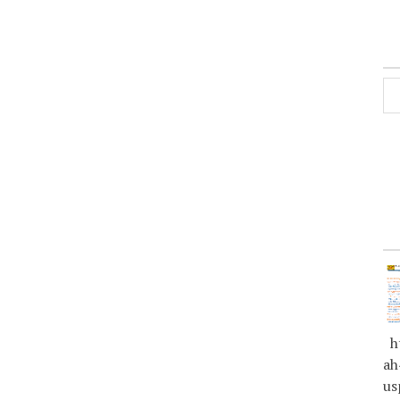
ht
ah
us