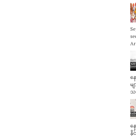
Se
se
Ar
နေ
မျ
သမ
နေ
နိ