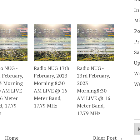
In
Mi
Po
Pr
Sa
Up
io NUG -
Radio NUG 17th
Radio NUG -
We
 February,
February, 2023
23rd February,
3 Morning
Morning 8:30
2023
We
0 AM LIVE
AM LIVE @ 16
Morning8:30
6 Meter
Meter Band,
AM LIVE @ 16
d, 17.79
17.79 MHz
Meter Band,
z
17.79 MHz
Home
Older Post →