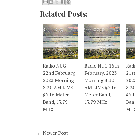
Related Posts:
Radio NUG -
Radio NUG 16th
Rad
22nd February,
February, 2023
21st
2023 Morning
Morning 8:30
202
8:30 AM LIVE
AM LIVE @ 16
8:3
@ 16 Meter
Meter Band,
@ 1
Band, 17.79
17.79 MHz
Ban
MHz
MH
← Newer Post