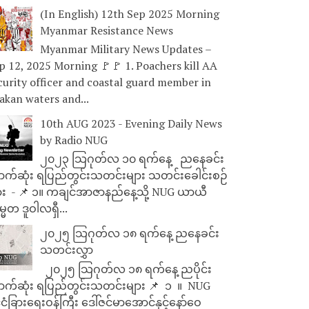
(In English) 12th Sep 2025 Morning
Myanmar Resistance News
Myanmar Military News Updates –
p 12, 2025 Morning 🚩🚩 1. Poachers kill AA
curity officer and coastal guard member in
akan waters and...
10th AUG 2023 - Evening Daily News
by Radio NUG
၂၀၂၃ သြဂုတ်လ ၁၀ ရက်နေ့ ညနေခင်း
ာက်ဆုံး ရပြည်တွင်းသတင်းများ သတင်းခေါင်းစဉ်
ား - 📌 ၁။ ကချင်အာဇာနည်နေ့သို့ NUG ယာယီ
္မတ ဒူဝါလရှီ...
၂၀၂၅ သြဂုတ်လ ၁၈ ရက်နေ့ ညနေခင်း
သတင်းလွှာ
၂၀၂၅ သြဂုတ်လ ၁၈ ရက်နေ့ ညပိုင်း
ာက်ဆုံး ရပြည်တွင်းသတင်းများ 📌 ⁨⁨⁨⁨ ၁ ⁨ ။ ⁨ NUG
ုင်ငံခြားရေးဝန်ကြီး ဒေါ်ဇင်မာအောင်နှင့်နော်ဝေ