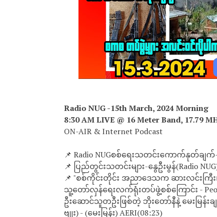
Radio NUG -15th March, 2024 Morning
8:30 AM LIVE @ 16 Meter Band, 17.79 M
ON-AIR & Internet Podcast
📌 Radio NUGစစ်ရေးသတင်းကောက်နုတ်ချက်-ရန
📌 ပြည်တွင်းသတင်းများ-နွေဦးမွန်(Radio NUG
📌 "စစ်ကိုင်းတိုင်း အညာဒေသက ဆားလင်းကြီး၊ 
သူ့တော်လှန်ရေးလက်ရုံးတပ်ဖွဲ့စစ်ကြောင်း - P
ဦးဆောင်သူတဦးဖြစ်တဲ့ ဘိုးတော်နီနဲ့ မေးမြန်း
ဗျုး) - (မေးမြန်း) AERI(08:23)