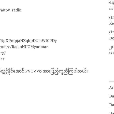
နေ
အခ
ls/@pv_radio
(I
Re
(I
Do
how/3pXPmpjaNZqbpDUmWf0PDy
e.com/c/RadioNUGMyanmar
၂၀
rg/
သတ
ar
ထုတ်လွှင့်နိုင်အောင် PVTV က အားဖြည့်ကူညီကြပါတယ်။
Ar
Da
Da
Da