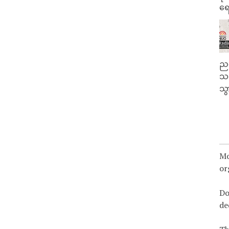
ရေ
ညန
သတ
သွ
Mo
or
Do
de