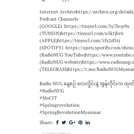
Internet Archivehttps://archive.org/detai
Podcast Channels-
(GOOGLE) https://tinyurl.com/3y7hrp9u
(TUNEIN)https://tinyurl.com/u3ktjbr6
(APPLE)https://tinyurl.com/5fx2d3tj
(SPOTIFY) https://open.spotify.com/s
(RadioNUG YouTube)https://www.youtub
(RadioNUG website)https://www.radionug.o
(TELEGRAM)https://t.me/RadioNUGMyanm
Radio NUG နေ့စဉ် လေလှိုင်းနဲ့ အွန်လိုင်းက 
#RadioNUG
#MoCIT
#Springrevolution
#SpringRevolutionMyanmar
Share: