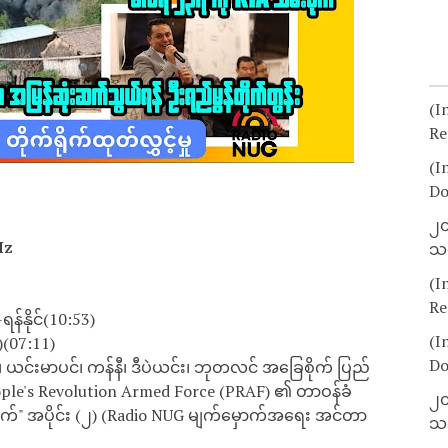
(I
Re
(I
Do
၂၀
Hz
သတ
(I
Re
်နိုင်(10:53)
(I
)(07:11)
Do
ယင်းမာပင်၊ ကန်နီ၊ ဒီပဲယင်း၊ ဘုတလင် အခြေစိုက် ပြည်
eople's Revolution Armed Force (PRAF) ၏ တာဝန်ခံ
၂၀
ချက်" အပိုင်း (၂) (Radio NUG မျက်မှောက်အရေး အင်တာ
သတ