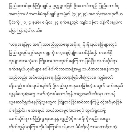
ပြည်ထောင်စုဝန်ကြီးချုပ်မှ
ဥက္ကဋ္ဌအဖြစ်
ဦးဆောင်သည့်
ပြည်ထောင်စု
အဆင့်သယံဇာတစီမံအုပ်ချုပ်မှုအဖွဲ့၏
၄
၂၀၂၄
အစည်းအဝေးဒုတိယ
(
/
)
ပိုင်းကို
၂၀၂၄
ခုနှစ်၊
ဧပြီလ
၂၄
ရက်နေ့တွင်
ကျင်းပခဲ့ရာ
ဝန်ကြီးချုပ်က
ပြောကြားခဲ့ပါတယ်။
ယခုအချိန်မှာ
အမျိုးသားညီညွတ်ရေးအစိုးရ၊
စိုးမိုးနယ်မြေများတွင်
"
ပြည်သူ့အုပ်ချုပ်ရေးကဏ္ဍကို
လေ့ကျင့်ပျိုးထောင်နိုင်ရန်
တာဝန်ရှိ
သူများအားလုံးက
ကြိုးစားအားထုတ်နေကြတာဖြစ်ပြီး
သက်ဆိုင်ရာ
ဖက်ဒရယ်ယူနစ်များ
ပေါ်ပေါက်လာတာနဲ့အမျှ
သယံဇာတအခန်းကဏ္ဍ
သည်လည်း
အင်မတန်အရေးကြီးလာမှာဖြစ်ပါကြောင်း၊
ကျွန်တော်
တို့သည်
ဖက်ဒရယ်စနစ်ကို
ဦတည်သွားနေတာဖြစ်တဲ့အတွက်
ဖက်ဒရယ်
ယူနစ်တွေနဲ့အတူ
လက်တွဲလုပ်ဆောင်ရန်
ကဏ္ဍအသီးသီးမှာ
တာဝန်
ယူဆောင်ရွက်နေကြသူတွေက
ကြိုတင်ပြင်ဆင်ထားကြဖို့
လိုအပ်မှာဖြစ်
ပါကြောင်း၊
ဖက်ဒရယ်
သယံဇာတမူဝါဒတစ်ရပ်
ထွက်ရှိလာဖို့
သက်ဆိုင်ရာ
ဝန်ကြီးဌာနအနေနဲ့
ကူညီပံ့ပိုးပေးဖို့ကိုလည်း
အထူး
တိုက်တွန်းမှာကြားလိုပါကြောင်း၊
ဒါမှသာ
မိမိတို့လိုလားတောင့်တတဲ့