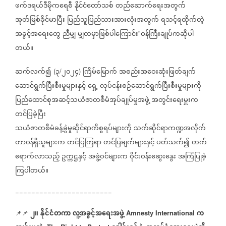
ဖက်ဒရယ်ဒီမိုကရေစီ
နိုင်ငံတော်သစ်
တည်ဆောက်ရေးအတွက်
အုတ်မြစ်ခိုင်မာပြီး
ပြည်သူပြည်သားအားလုံးအတွက်
ရသင့်ရထိုက်တဲ့
အခွင့်အရေးတွေ
ညီမျှ
မျှတမှာဖြစ်ပါကြောင်း
ဝန်ကြီးချုပ်ကဆိုပါ
"
တယ်။
ဆက်လက်၍
၃
၂၀၂၄
ကြိမ်မြောက်
အစည်းအဝေးဆုံးဖြတ်ချက်
(
/
)
ဆောင်ရွက်ပြီးစီးမှုများနှင့်
ရှေ့
လုပ်ငန်းစဉ်ဆောင်ရွက်ပြီးစီးမှုများကို
ပြည်ထောင်စုအဆင့်သယံဇာတစီမံအုပ်ချုပ်မှုအဖွဲ့
အတွင်းရေးမှူးက
တင်ပြခဲ့ပြီး
သယံဇာတစီမံခန့်ခွဲမှုဆိုင်ရာကိစ္စရပ်များကို
သက်ဆိုင်ရာကဏ္ဍအလိုက်
တာဝန်ရှိသူများက
တင်ပြကြရာ
တင်ပြချက်များနှင့်
ပတ်သက်၍
တက်
ရောက်လာသည့်
ဥက္ကဋ္ဌနှင့်
အဖွဲ့ဝင်များက
ဝိုင်းဝန်းဆွေးနွေး
အကြံပြုခဲ့
ကြပါတယ်။
========================
၂။
နိုင်ငံတကာ
လူ့အခွင့်အရေးအဖွဲ့
က
📌📌
Amnesty International