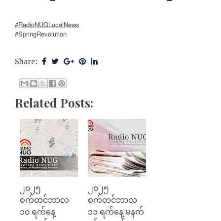
#RadioNUGLocalNews
#SpringRevolution
Share:
Related Posts:
၂၀၂၅
၂၀၂၅
စက်တင်ဘာလ
စက်တင်ဘာလ
၁၀ ရက်နေ့
၁၁ ရက်နေ့ မနက်