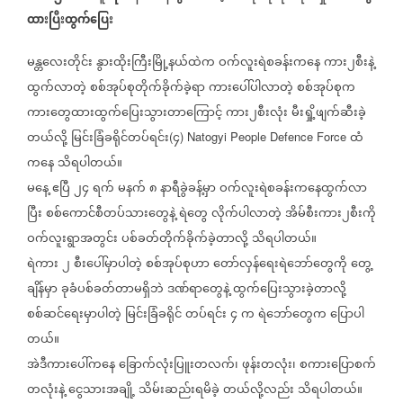
ထားပြီးထွက်ပြေး
မန္တလေးတိုင်း
နွားထိုးကြီးမြို့နယ်ထဲက
ဝက်လူးရဲစခန်းကနေ
ကား၂စီးနဲ့
ထွက်လာတဲ့
စစ်အုပ်စုတိုက်ခိုက်ခဲ့ရာ
ကားပေါ်ပါလာတဲ့
စစ်အုပ်စုက
ကားတွေထားထွက်ပြေးသွားတာကြောင့်
ကား၂စီးလုံး
မီးရှို့ဖျက်ဆီးခဲ့
တယ်လို့
မြင်းခြံခရိုင်တပ်ရင်း
၄
ထံ
(
) Natogyi People Defence Force
ကနေ
သိရပါတယ်။
မနေ့
ဧပြီ
၂၄
ရက်
မနက်
၈
နာရီခွဲခန့်မှာ
ဝက်လူးရဲစခန်းကနေထွက်လာ
ပြီး
စစ်ကောင်စီတပ်သားတွေနဲ့
ရဲတွေ
လိုက်ပါလာတဲ့
အိမ်စီးကား၂စီးကို
ဝက်လူးရွာအတွင်း
ပစ်ခတ်တိုက်ခိုက်ခဲ့တာလို့
သိရပါတယ်။
ရဲကား
၂
စီးပေါ်မှာပါတဲ့
စစ်အုပ်စုဟာ
တော်လှန်ရေးရဲဘော်တွေကို
တွေ့
ချိန်မှာ
ခုခံပစ်ခတ်တာမရှိဘဲ
ဒဏ်ရာတွေနဲ့
ထွက်ပြေးသွားခဲ့တာလို့
စစ်ဆင်ရေးမှာပါတဲ့
မြင်းခြံခရိုင်
တပ်ရင်း
၄
က
ရဲဘော်တွေက
ပြောပါ
တယ်။
အဲဒီကားပေါ်ကနေ
ခြောက်လုံးပြူးတလက်၊
ဖုန်းတလုံး၊
စကားပြောစက်
တလုံးနဲ့
ငွေသားအချို့
သိမ်းဆည်းရမိခဲ့
တယ်လို့လည်း
သိရပါတယ်။