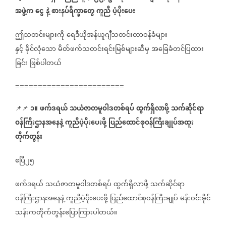
အဖွဲ့က
ငွေ
နဲ့
စားနပ်ရိက္ခာတွေ
ကူညီ
ပံ့ပိုးပေး
ဤသတင်းများကို
ရေဒီယိုအန်ယူဂျီသတင်းတာဝန်ခံများ
နှင့်
ခိုင်လုံသော
မိတ်ဖက်သတင်းရင်းမြစ်များဆီမှ
အခြေခံတင်ပြထား
ခြင်း
ဖြစ်ပါတယ်
========================
၁။
ဖက်ဒရယ်
သယံဇာတမူဝါဒတစ်ရပ်
ထွက်ရှိလာဖို့
သက်ဆိုင်ရာ
📌📌
ဝန်ကြီးဌာနအနေနဲ့
ကူညီပံ့ပိုးပေးဖို့
ပြည်ထောင်စုဝန်ကြီးချုပ်အထူး
တိုက်တွန်း
ဧပြီ၂၅
ဖက်ဒရယ်
သယံဇာတမူဝါဒတစ်ရပ်
ထွက်ရှိလာဖို့
သက်ဆိုင်ရာ
ဝန်ကြီးဌာနအနေနဲ့
ကူညီပံ့ပိုးပေးဖို့
ပြည်ထောင်စုဝန်ကြီးချုပ်
မန်းဝင်းခိုင်
သန်းကတိုက်တွန်းပြောကြားပါတယ်။