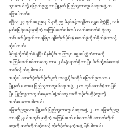
သွားတယ်လို့
မြောက်ဥက္ကလာမြို့နယ်
ပြည်သူ့ကာကွယ်ရေးအဖွဲ့
က
ပြောပါတယ်။
ဧပြီလ
၂၄
ရက်နေ့
ညနေ
၆
နာရီ
၄၅
မိနစ်ခန့်အချိန်က
ရွှေပေါက္ကံမြို့
သစ်
နယ်မြေရဲစခန်းမှာရှိတဲ့
အကြမ်းဖက်စစ်တပ်
လက်အောက်ခံ
ရဲတွေ
ကင်းပတ်ဖို့ထွက်လာချိန်မှာ
ချိန်ကိုက်မိုင်းနဲ့
ဖောက်ခွဲတိုက်ခိုက်ခဲ့တာလို့
ဆိုပါတယ်။
မိုင်းခွဲတိုက်ခိုက်ခံရပြီး
မိနစ်ပိုင်းအကြာမှာ
ရွှေပေါက္ကံတံတားကို
အကြမ်းဖက်စစ်သားတွေ
ကား
၂
စီးနဲ့ရောက်ရှိလာပြီး
ပိတ်ဆို့စစ်ဆေးခဲ့
တယ်လို့
သိရပါတယ်။
အဆိုပါ
ဖောက်ခွဲတိုက်ခိုက်မှုကို
အရှေ့ပိုင်းခရိုင်
မြောက်ဥကလာပ
မြို့နယ်
ပကဖ
ပြည်သူကာကွယ်ရေးအဖွဲ့
၂
က
လုပ်ဆောင်ခဲ့တာဖြစ်
(
)
-
ပြီး
ပြည်သူ့ကာကွယ်ရေးတပ်ဖွဲ့ဝင်တွေ
အထိအခိုက်မရှိခဲ့ဘူးလို့
အသိပေးထားပါတယ်။
မြောက်ဥက္ကလာပမြို့နယ်
ပြည်သူ့ကာကွယ်ရေးအဖွဲ့
၂
ဟာ
မြောက်ဥက္က
-
လာပမြို့နယ်အတွင်းမှာရှိတဲ့
အကြမ်းဖက်
စစ်ကောင်စီ
ထောက်တိုက်
တွေကို
ဆက်တိုက်ဆိုသလို
တိုက်ခိုက်နေတဲ့အဖွဲ့
ဖြစ်ပါတယ်။