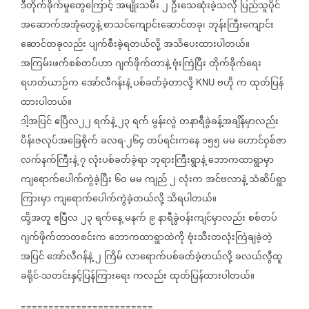
ဒီတိုက်ခိုက်မှုတွေကြောင့်
အမျိုးသမီး
၂
ဦးသေဆုံးခဲ့သလို
ပြည်သူပိုင်
အဆောက်အအုံတွေနဲ့
စာသင်ကျောင်းဆောင်တခု၊
ဘုန်းကြီးကျောင်း
ဆောင်တခုလည်း
ပျက်စီးခဲ့ရတယ်လို့
အသိပေးထားပါတယ်။
အကြမ်းဖက်စစ်တပ်ဟာ
ဂျက်ဖိုက်တာနဲ့
ဗုံးကြဲပြီး
တိုက်ခိုက်ရေး
ရဟတ်ယာဉ်က
အော်လီဂန်းနဲ့
ပစ်ခတ်ခဲ့တာလို့
ဗဟို
က
ထုတ်ပြန်
KNU
ထားပါတယ်။
ဒါ့အပြင်
ဧပြီလ၂၂
ရက်နဲ့
၂၃
ရက်
မွန်းလွဲ
တနာရီခွဲခန့်အချိန်မှာလည်း
ပိန်းဇလုပ်အခြေစိုက်
ခလရ
၂၆၄
တပ်ရင်းကနေ
၁၅၅
မမ
ဟောင်ဝှစ်ဇာ
-
လက်နက်ကြီးနဲ့
၇
လုံးပစ်ခတ်ခဲ့ရာ
ဘုရားကြီးရွာနဲ့
ဘောကထာရွာမှာ
ကျရောက်ပေါက်ကွဲခဲ့ပြီး
၆ဝ
မမ
ကျည်
၂
လုံးက
အင်ဗလာနဲ့
သံဆိပ်ရွာ
ကြားမှာ
ကျရောက်ပေါက်ကွဲခဲ့တယ်လို့
သိရပါတယ်။
ထို့အတူ
ဧပြီလ
၂၃
ရက်နေ့
မနက်
၉
နာရီခွဲဝန်းကျင်မှာလည်း
စစ်တပ်
ဂျက်ဖိုက်တာတစင်းက
ဘောကထာရွာထဲကို
ဗုံးသီးတလုံးကြဲချခဲ့တဲ့
အပြင်
အော်လီဂန်နဲ့
၂
ကြိမ်
လာရောက်ပစ်ခတ်ခဲ့တယ်လို့
ခလယ်လွီထူ
ခရိုင်
သတင်းနှင့်ပြန်ကြားရေး
ကလည်း
ထုတ်ပြန်ထားပါတယ်။
-
========================