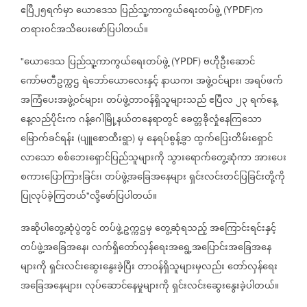
ဧပြီ၂၅ရက်မှာ
ယောဒေသ
ပြည်သူ့ကာကွယ်ရေးတပ်ဖွဲ့
က
(YPDF)
တရားဝင်အသိပေးဖော်ပြပါတယ်။
ယောဒေသ
ပြည်သူ့ကာကွယ်ရေးတပ်ဖွဲ့
ဗဟိုဦးဆောင်
"
(YPDF)
ကော်မတီဥက္ကဌ
ရဲဘော်ယောလေးနှင့်
နာယက၊
အဖွဲ့ဝင်များ၊
အရပ်ဖက်
အကြံပေးအဖွဲ့ဝင်များ၊
တပ်ဖွဲ့တာဝန်ရှိသူများသည်
ဧပြီလ
၂၃
ရက်နေ့
နေ့လည်ပိုင်းက
ဂန့်ဂေါမြို့နယ်တနေရာတွင်
ခေတ္တခိုလှုံနေကြသော
မြောက်ခင်ရန်း
ပျူစောထီးရွာ
မှ
နေရပ်စွန့်ခွာ
ထွက်ပြေးတိမ်းရှောင်
(
)
လာသော
စစ်ဘေးရှောင်ပြည်သူများကို
သွားရောက်တွေ့ဆုံကာ
အားပေး
စကားပြောကြားခြင်း၊
တပ်ဖွဲ့အခြေအနေများ
ရှင်းလင်းတင်ပြခြင်းတို့ကို
ပြုလုပ်ခဲ့ကြတယ်
လို့ဖော်ပြပါတယ်။
"
အဆိုပါတွေ့ဆုံပွဲတွင်
တပ်ဖွဲ့ဥက္ကဌမှ
တွေ့ဆုံရသည့်
အကြောင်းရင်းနှင့်
တပ်ဖွဲ့အခြေအနေ၊
လက်ရှိတော်လှန်ရေးအရွေ့အပြောင်းအခြေအနေ
များကို
ရှင်းလင်းဆွေးနွေးခဲ့ပြီး
တာဝန်ရှိသူများမှလည်း
တော်လှန်ရေး
အခြေအနေများ၊
လုပ်ဆောင်နေမှုများကို
ရှင်းလင်းဆွေးနွေးခဲ့ပါတယ်။