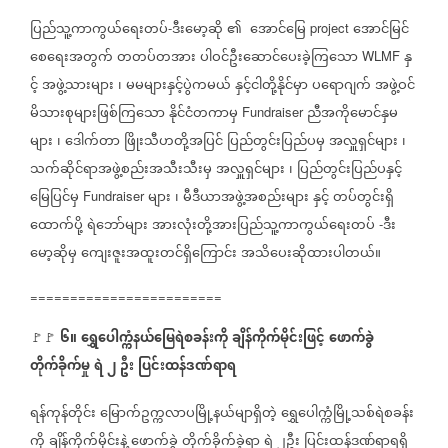
ပြည်သူ့ကာကွယ်ရေးတပ်
ဒီးမော့ဆို
၏
အောင်မြေ
အောင်မြင်
-
project
စေရေးအတွက်
တတပ်တအား
ပါဝင်ဦးဆောင်ပေးခဲ့ကြသော
နှ
WLMF
င့်
အဖွဲ့သားများ
၊
မမများနှင့်ပွဲကမယ်
နှင့်ငါတို့နိုင်မှာ
ပရောဂျက်
အဖွဲ့ဝင်
မိသားစုများဖြစ်ကြသော
နိုင်ငံတကာမှ
ညီအကိုမောင်နှမ
Fundraiser
များ
၊
ဒေါက်တာ
ဖြိုးသီဟတို့အပြင်
ပြည်တွင်းပြည်ပမှ
အလှူရှင်များ
၊
သက်ဆိုင်ရာအဖွဲ့စည်းအသီးသီးမှ
အလှူရှင်များ
၊
ပြည်တွင်းပြည်ပနှင့်
မြေပြင်မှ
များ
၊
မီဒီယာအဖွဲ့အစည်းများ
နှင့်
တပ်တွင်းရှိ
Fundraiser
ထောက်ပို့
ရဲဘော်များ
အားလုံးတို့အားပြည်သူ့ကာကွယ်ရေးတပ်
ဒီး
-
မော့ဆိုမှ
ကျေးဇူးအထူးတင်ရှိကြောင်း
အသိပေးဆိုထားပါတယ်။
========================
၆။
ရွှေပေါက္ကံနယ်မြေရဲစခန်းကို
ချိန်ကိုက်မိုင်းဖြင့်
ဖောက်ခွဲ
🚩🚩
တိုက်ခိုက်မှု
ရဲ
၂
ဦး
ပြင်းထန်ဒဏ်ရာရ
ရန်ကုန်တိုင်း
မြောက်ဥက္ကလာပမြို့နယ်မျာရှိတဲ့
ရွှေပေါက္ကံမြို့သစ်ရဲစခန်း
ကို
ချိန်ကိုက်မိုင်းနဲ့
ဖောက်ခွဲ
တိုက်ခိုက်ခဲ့ရာ
ရဲ
၂ဦး
ပြင်းထန်ဒဏ်ရာရရှိ