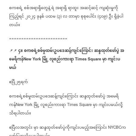
စကစရဲ့
စစ်အရာရှိတွေနဲ့
ရဲ
အရာရှိ
ရာထူး
အဆင့်ဆင့်
ကျဆုံးမှုကို
ကြည့်ရင်
၂၀၂၄
ခုနစ်
ပထမ
၃
လ
တာမှာ
စုစုပေါင်း
၄၀၉
ဦး
ရှိခဲ့ပါ
(
)
(
)
တယ်။
========================
၄။
စကစရဲ့စစ်မှုထမ်းဥပဒေဆန့်ကျင်ကြောင်း
ဆန္ဒထုတ်ဖော်ပွဲ
အ
📌📌
မေရိကန်
မြို့
လူစည်းကားရာ
မှာ
ကျင်းပ
New York
Times Square
မယ်
ဧပြီ၂၅ရက်
စကစရဲ့စစ်မှုထမ်းဥပဒေဆန့်ကျင်ကြောင်း
ဆန္ဒထုတ်ဖော်ပွဲ
အမေရိ
ကန်
မြို့
လူစည်းကားရာ
မှာ
ကျင်းပမယ်လို့
New York
Times Square
သိရပါတယ်။
ဧပြီလအတွင်း
မှာ
ဆန္ဒထုတ်ဖော်ပွဲကိုကျင်းပမည့်အကြောင်း
က
NYCBC