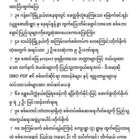
ထားပြီးထွက်ပြေး
၃။
ဂန့်ဂေါမြို့နယ်တနေရာတွင်
ခေတ္တခိုလှုံနေကြသော
မြောက်ခင်ရန်း
🚩
ပျူစောထီးရွာ
မှ
နေရပ်စွန့်ခွာ
ထွက်ပြေးတိမ်းရှောင်လာသော
စစ်ဘေး
(
)
ရှောင်ပြည်သူများကိုတွေ့ဆုံအားပေးစကားပြောကြား
၄။
လယ်ဒိုမြို့နယ်ကို
အကြမ်းဖက်စစ်တပ်က
လေကြောင်းတိုက်ခိုက်
🚩
တဲ့အတွက်
အရပ်သား
၂
ဦးသေဆုံးကာ
၉
ဦးဒဏ်ရာရ
၅။
အောင်မြေ
မှရရှိလာသော
ဘဏ္ဍာများဖြင့်
ဝယ်ယူထား
🚩
project
သော
လက်နက်
ခဲယမ်းများကို
ပြည်သူ့ကာကွယ်ရေးတပ်
ဒီးမော့ဆို
-
၏
စစ်ဖက်ဆိုင်ရာ
တာဝန်ခံများ
နှင့်
ဗျူဟာမှူးများမှ
DMO PDF
တပ်သားသစ်များအား
တပ်ဆင်ပေးခဲ့
၆။
ရွှေပေါက္ကံနယ်မြေရဲစခန်းကို
ချိန်ကိုက်မိုင်းဖြင့်
ဖောက်ခွဲတိုက်ခိုက်
🚩
မှု
ရဲ
၂
ဦး
ပြင်းထန်ဒဏ်ရာရ
၇။
စစ်တောင်းတံတားမှာရှိတဲ့
စစ်တပ်စစ်ဆေးရေးဂိတ်တွေကို
ပြည်သူ့
🚩
ကာကွယ်ရေးအဖွဲ့ပူးပေါင်းတိုက်ခိုက်
၈။
အကြမ်းဖက်
စစ်တပ်ရန်ကြောင့်
ကျေးရွာ
၄
ရွာမှ
ထွက်ပြေးလာရ
(
)
🚩
တဲ့
စစ်ဘေးရှောင်
ပြည်သူ
၈၉၉
ဦး
ကို
သပိတ်ကျင်း
တိုက်နယ်
ပကဖ
(
)