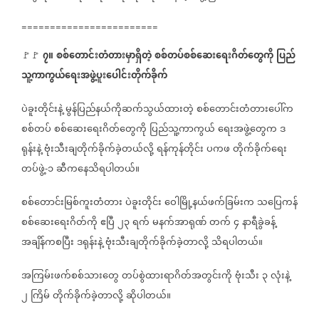
========================
၇။
စစ်တောင်းတံတားမှာရှိတဲ့
စစ်တပ်စစ်ဆေးရေးဂိတ်တွေကို
ပြည်
🚩🚩
သူ့ကာကွယ်ရေးအဖွဲ့ပူးပေါင်းတိုက်ခိုက်
ပဲခူးတိုင်းနဲ့
မွန်ပြည်နယ်ကိုဆက်သွယ်ထားတဲ့
စစ်တောင်းတံတားပေါ်က
စစ်တပ်
စစ်ဆေးရေးဂိတ်တွေကို
ပြည်သူ့ကာကွယ်
ရေးအဖွဲ့တွေက
ဒ
ရုန်းနဲ့
ဗုံးသီးချတိုက်ခိုက်ခဲ့တယ်လို့
ရန်ကုန်တိုင်း
ပကဖ
တိုက်ခိုက်ရေး
တပ်ဖွဲ့
၁
ဆီကနေသိရပါတယ်။
-
စစ်တောင်းမြစ်ကူးတံတား
ပဲခူးတိုင်း
ဝေါမြို့နယ်ဖက်ခြမ်းက
သပြေကန်
စစ်ဆေးရေးဂိတ်ကို
ဧပြီ
၂၃
ရက်
မနက်အာရုဏ်
တက်
၄
နာရီခွဲခန့်
အချိန်ကစပြီး
ဒရုန်းနဲ့
ဗုံးသီးချတိုက်ခိုက်ခဲ့တာလို့
သိရပါတယ်။
အကြမ်းဖက်စစ်သားတွေ
တပ်စွဲထားရာဂိတ်အတွင်းကို
ဗုံးသီး
၃
လုံးနဲ့
၂
ကြိမ်
တိုက်ခိုက်ခဲ့တာလို့
ဆိုပါတယ်။