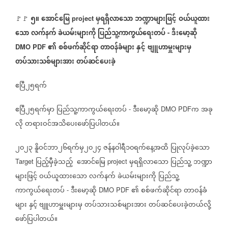
၅။
အောင်မြေ
မှရရှိလာသော
ဘဏ္ဍာများဖြင့်
ဝယ်ယူထား
🚩🚩
project
သော
လက်နက်
ခဲယမ်းများကို
ပြည်သူ့ကာကွယ်ရေးတပ်
ဒီးမော့ဆို
-
၏
စစ်ဖက်ဆိုင်ရာ
တာဝန်ခံများ
နှင့်
ဗျူဟာမှူးများမှ
DMO PDF
တပ်သားသစ်များအား
တပ်ဆင်ပေးခဲ့
ဧပြီ၂၅ရက်
ဧပြီ၂၅ရက်မှာ
ပြည်သူ့ကာကွယ်ရေးတပ်
ဒီးမော့ဆို
က
အခု
-
DMO PDF
လို
တရားဝင်အသိပေးဖော်ပြပါတယ်။
၂၀၂၃
နိူဝင်ဘာ၂၆ရက်မှ၂၀၂၄
ဇန်နဝါရီ၁၀ရက်နေ့အထိ
ပြုလုပ်ခဲ့သော
ပြည့်မှီခဲ့သည့်
အောင်မြေ
မှရရှိလာသော
ပြည်သူ့
ဘဏ္ဍာ
Target
project
များဖြင့်
ဝယ်ယူထားသော
လက်နက်
ခဲယမ်းများကို
ပြည်သူ့
ကာကွယ်ရေးတပ်
ဒီးမော့ဆို
၏
စစ်ဖက်ဆိုင်ရာ
တာဝန်ခံ
-
DMO PDF
များ
နှင့်
ဗျူဟာမှူးများမှ
တပ်သားသစ်များအား
တပ်ဆင်ပေးခဲ့တယ်လို့
ဖော်ပြပါတယ်။