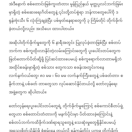
အဲဒီနောက်
စစ်တောင်းမြစ်ကူးတံတား
မွန်ပြည်နယ်
မုတ္တပ္ပလင်ဘက်ခြမ်း
မှာရှိတဲ့
စစ်ဆေးရေးဂိတ်တွေနဲ့
၎င်းတို့တပ်စွဲရာ
ဘန်ကာတွေပေါ်ကို
ဒ
ရုန်းဗုံးသီး
၆
လုံးကြဲချခဲ့ပြီး
ပစ်မှတ်နေရာတွေကို
၃
ကြိမ်တိုင်
တိုက်ခိုက်
ခဲ့တယ်လို့လည်း
အသိပေး
ထားပါတယ်။
အဆိုပါတိုက်ခိုက်မှုတွေကို
၆
နာရီအတွင်း
ပြုလုပ်ခဲ့တာဖြစ်ပြီး
စစ်တပ်
ဘက်က
စစ်ကူထိုးလာနိုင်တဲ့လမ်းကြောင်းတွေကို
ပူးပေါင်းတပ်တွေက
ဖြတ်တောက်ပိတ်ဆို့ဖို့
ပြင်ဆင်ထားပေမယ့်
စစ်ကူရောက်လာတာမရှိဘဲ
အထိုင်စခန်းမှာရှိတဲ့
စစ်သား
တွေကသာ
စခန်းအတွင်းကနေ
လက်နက်ငယ်တွေ၊
၈၁
မမ
၊
၆၀
မမ
လက်နက်ကြီးတွေနဲ့
ပစ်ခတ်တာ၊
စ
နိုက်ဘာနဲ့
ပစ်ခတ်
တာတွေသာ
လုပ်ဆောင်နိုင်တယ်လို့
တော်လှန်ရေး
အဖွဲ့တွေက
ဆိုပါတယ်။
တော်လှန်ရေးပူးပေါင်းတပ်တွေရဲ့
တိုက်ခိုက်မှုကြောင့်
စစ်ကောင်စီတပ်ဖွဲ့
တွေဟာ
စစ်တောင်းတံတားကို
မနက်ပိုင်းမှာ
ပိတ်ထားခဲ့ကြောင်းနဲ့
စစ်တပ်ဘက်ကထိခိုက်ဒဏ်ရာရသူတွေနဲ့
သေဆုံးမှုတွေရှိနိုင်ပေမယ့်
အသေးစိတ်သိနိုင်ဖို့
စုံစမ်းနေ
တယ်လို့
ရန်ကုန်တိုင်း
ပကဖ
တိုက်ခိုက်