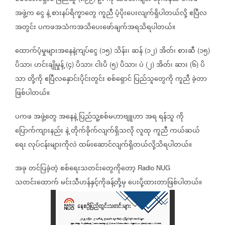
အဖွဲ့က
ငွေ
နဲ့
စားနပ်ရိက္ခာတွေ
ကူညီ
ပံ့ပိုးပေးလျက်ရှိပါတယ်လို့
ဧပြီလ
အတွင်း
ပကဖအသံကအသိပေးဖော်ချက်အရသိရပါတယ်။
ထောက်ပံ့မှုများအနေနဲ့ကျပ်ငွေ
၁၅
သိန်း၊
ဆန်
၁၂
အိတ်၊
စားဆီ
၁၅
(
)
(
)
(
)
ပိသာ၊
ဟင်းချိုမှုန့်
၄
ပိသာ၊
ငါးပိ
၅
ပိသာ၊
ပဲ
၂
အိတ်၊
ဆား
၆
ပိ
(
)
(
)
(
)
(
)
သာ
တို့ကို
ဧပြီလနှောင်းပိုင်းတွင်း
စစ်ရှောင်
ပြည်သူတွေကို
ကူညီ
ခဲ့တာ
ဖြစ်ပါတယ်။
ပကဖ
အဖွဲ့တွေ
အနေနဲ့
ပြည်သူ့စစ်မဟာဗျူဟာ
အရ
ရန်သူ
ကို
ပြောက်ကျားနည်း
နဲ့
တိုက်ခိုက်လျက်ရှိသလို
လူထု
ကူညီ
ကယ်ဆယ်
ရေး
လုပ်ငန်းများကိုလဲ
ထမ်းဆောင်လျက်ရှိတယ်လို့သိရပါတယ်။
အခု
တင်ပြခဲ့တဲ့
စစ်ရေးသတင်း‌တွေကိုတော့
Radio NUG
သတင်းထောက်
မင်းသီဟန်နှင့်ကိုခန့်တို့မှ
ပေးပို့ထားတာဖြစ်ပါတယ်။