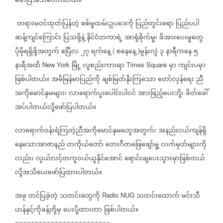
ဖော်ပြအသိပေးပါတယ်။
တရားမဝင်ထုတ်ပြန်တဲ့
စစ်မှုထမ်းဥပဒေကို
ပြည်တွင်းရော
ပြည်ပပါ
ဆန့်ကျင်ကြောင်း
ပြသဖို့နဲ့
နိုင်ငံတကာရဲ့
အာရုံစိုက်မှု၊
ဖိအားပေးမှုတွေ
ပိုမိုရရှိဖို့အတွက်
ဧပြီလ
၂၇
ရက်နေ့
စနေနေ့
မွန်းလွဲ
၃
နာရီကနေ
၅
(
)
နာရီအထိ
မြို့
လူစည်းကားရာ
မှာ
ကျင်းပမှာ
New York
Times Square
ဖြစ်ပါတယ်။
အမိမြန်မာပြည်ကို
ချစ်မြတ်နိုးကြသော
တော်လှန်ရေး
ညီ
အကိုမောင်နှမများ၊
လာရောက်ပူးပေါင်းပါဝင်
အားဖြည့်ပေးဘို့၊
ဖိတ်ခေါ်
အပ်ပါတယ်လို့ဖော်ပြပါတယ်။
လာရောက်ဝန်းရံကြတဲ့ညီအကိုမောင်နှမတွေအတွက်၊
အနည်းငယ်ကျန်ရှိ
နေသောအာဇာနည်
တကိုယ်တော်
တေးဂီတဖြေဖျော်မှု့
လက်မှတ်များကို
လည်း၊
လွယ်လင့်တကူဝယ်ယူနိုင်အောင်
ရောင်းချပေးသွားမှာဖြစ်တယ်
လို့အသိပေးဖော်ပြထားပါတယ်။
အခု
တင်ပြခဲ့တဲ့
သတင်းတွေကို
သတင်းထောက်
မင်းသီ
Radio NUG
ဟန်နှင့်ကိုခန့်တို့မှ
ပေးပို့ထားတာ
ဖြစ်ပါတယ်။
========================