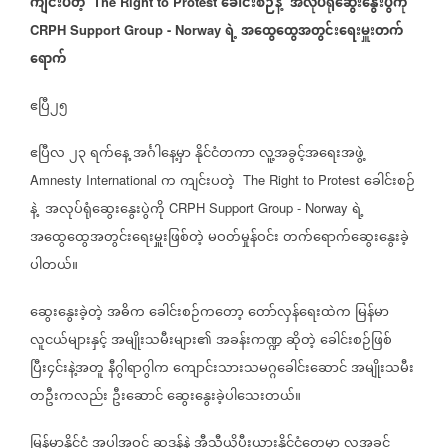
ကျင်းပတဲ့
ခေါင်းစဉ်နဲ့
အလုပ်ရုံဆွေးနွေးပွဲကို
The Right to Protest
ရဲ့
အထွေထွေအတွင်းရေးမှူးတက်
CRPH Support Group - Norway
ရောက်
ဧပြီ၂၅
ဧပြီလ
၂၃
ရက်နေ့
အင်္ဂါနေ့မှာ
နိုင်ငံတကာ
လူ့အခွင့်အရေးအဖွဲ့
က
ကျင်းပတဲ့
ခေါင်းစဉ်
Amnesty International
The Right to Protest
နဲ့
အလုပ်ရုံဆွေးနွေးပွဲကို
ရဲ့
CRPH Support Group - Norway
အထွေထွေအတွင်းရေးမှူးဖြစ်တဲ့
မဝတ်မှုန်ဝင်း
တက်ရောက်ဆွေးနွေးခဲ့
ပါတယ်။
ဆွေးနွေးခဲ့တဲ့
အဓိက
ခေါင်းစဉ်ကတော့
တော်လှန်ရေးထဲက
မြန်မာ
လူငယ်များနှင့်
အမျိုးသမီးများ၏
အခန်းကဏ္ဍ
ဆိုတဲ့
ခေါင်းစဉ်ဖြစ်
ပြီး၄င်းနဲ့အတူ
နီဂွါရာဂွါက
ကျောင်းသားသမဂ္ဂခေါင်းဆောင်
အမျိုးသမီး
တဦးကလည်း
ဦးဆောင်
ဆွေးနွေးခဲ့ပါသေးတယ်။
မြန်မာနိုင်ငံ
အပါအဝင်
ဆူဒန်နဲ့
အီသီယိုပီးယားနိုင်ငံတွေမှာ
လူအခွင့်