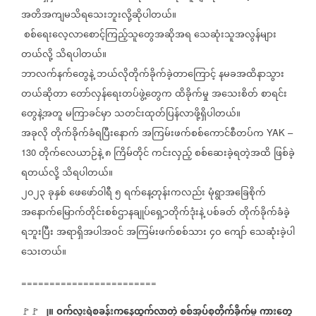
အတိအကျမသိရသေးဘူးလို့ဆိုပါတယ်။
စစ်ရေးလေ့လာစောင့်ကြည့်သူတွေအဆိုအရ
သေဆုံးသူအလွန်များ
တယ်လို့
သိရပါတယ်။
ဘာလက်နက်တွေနဲ့
ဘယ်လိုတိုက်ခိုက်ခဲ့တာကြောင့်
နမခအထိနာသွား
တယ်ဆိုတာ
တော်လှန်ရေးတပ်ဖွဲ့တွေက
ထိခိုက်မှု
အသေးစိတ်
စာရင်း
တွေနဲ့အတူ
မကြာခင်မှာ
သတင်းထုတ်ပြန်လာဖို့ရှိပါတယ်။
အခုလို
တိုက်ခိုက်ခံရပြီးနောက်
အကြမ်းဖက်စစ်ကောင်စီတပ်က
YAK –
တိုက်လေယာဉ်နဲ့
၈
ကြိမ်တိုင်
ကင်းလှည့်
စစ်ဆေးခဲ့ရတဲ့အထိ
ဖြစ်ခဲ့
130
ရတယ်လို့
သိရပါတယ်။
၂၀၂၃
ခုနှစ်
ဖေဖော်ဝါရီ
၅
ရက်နေ့တုန်းကလည်း
မုံရွာအခြေစိုက်
အနောက်မြောက်တိုင်းစစ်ဌာနချုပ်ရှေ့ာတိုက်ဒုံးနဲ့
ပစ်ခတ်
တိုက်ခိုက်ခံခဲ့
ရဘူးပြီး
အရာရှိအပါအဝင်
အကြမ်းဖက်စစ်သား
၄ဝ
ကျော်
သေဆုံးခဲ့ပါ
သေးတယ်။
========================
၂။
ဝက်လူးရဲစခန်းကနေထွက်လာတဲ့
စစ်အုပ်စုတိုက်ခိုက်မှု
ကားတွေ
🚩🚩