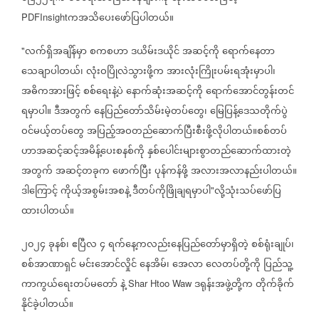
ကအသိပေးဖော်ပြပါတယ်။
PDFInsight
လက်ရှိအချိန်မှာ
စကစဟာ
ဒယိမ်းဒယိုင်
အဆင့်ကို
ရောက်နေတာ
"
သေချာပါတယ်၊
လုံးဝပြိုလဲသွားဖို့က
အားလုံးကြိုးပမ်းရအုံးမှာပါ၊
အဓိကအားဖြင့်
စစ်ရေးနဲ့ပဲ
နောက်ဆုံးအဆင့်ကို
ရောက်အောင်တွန်းတင်
ရမှာပါ။
ဒီအတွက်
နေပြည်တော်သိမ်းမဲ့တပ်တွေ၊
မြေပြန့်ဒေသတိုက်ပွဲ
ဝင်မယ့်တပ်တွေ
အပြည့်အဝတည်ဆောက်ပြီးစီးဖို့လိုပါတယ်။စစ်တပ်
ဟာအဆင့်ဆင့်အမိန့်ပေးစနစ်ကို
နှစ်ပေါင်းများစွာတည်ဆောက်ထားတဲ့
အတွက်
အဆင့်တခုက
ဖောက်ပြီး
ပုန်ကန်ဖို့
အလားအလာနည်းပါတယ်။
ဒါကြောင့်
ကိုယ့်အစွမ်းအစနဲ့
ဒီတပ်ကိုဖြိုချရမှာပါ
လို့သုံးသပ်ဖော်ပြ
"
ထားပါတယ်။
၂၀၂၄
ခုနစ်၊
ဧပြီလ
၄
ရက်နေ့ကလည်းနေပြည်တော်မှာရှိတဲ့
စစ်ရုံးချုပ်၊
စစ်အာဏာရှင်
မင်းအောင်လှိုင်
နေအိမ်၊
အေလာ
လေတပ်တို့ကို
ပြည်သူ့
ကာကွယ်ရေးတပ်မတော်
နဲ့
ဒရုန်းအဖွဲ့တို့က
တိုက်ခိုက်
Shar Htoo Waw
နိုင်ခဲ့ပါတယ်။