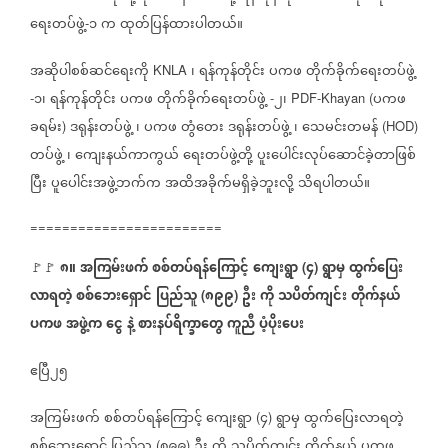
ရေးတပ်ဖွဲ့
၁
က
ထုတ်ပြန်ထားပါတယ်။
-
အဆိုပါစစ်ဆင်ရေးကို
၊
ရန်ကုန်တိုင်း
ပကဖ
တိုက်ခိုက်ရေးတပ်ဖွဲ့
KNLA
၁၊
ရန်ကုန်တိုင်း
ပကဖ
တိုက်ခိုက်ရေးတပ်ဖွဲ့
၂၊
ပကဖ
-
-
PDF-Khayan (
ခရမ်း
ဒရုန်းတပ်ဖွဲ့
၊
ပကဖ
တွံတေး
ဒရုန်းတပ်ဖွဲ့
၊
သေမင်းတမန်
)
(HOD)
တပ်ဖွဲ့
၊
ကျေးနယ်ကာကွယ်
ရေးတပ်ဖွဲ့တို့
ပူးပေါင်းလုပ်ဆောင်ခဲ့တာဖြစ်
ပြီး
ပူပေါင်းအဖွဲ့ဘက်က
အထိအခိုက်မရှိခဲ့ဘူးလို့
သိရပါတယ်။
========================
၈။
အကြမ်းဖက်
စစ်တပ်ရန်ကြောင့်
ကျေးရွာ
၄
ရွာမှ
ထွက်ပြေး
🚩🚩
(
)
လာရတဲ့
စစ်ဘေးရှောင်
ပြည်သူ
၈၉၉
ဦး
ကို
သပိတ်ကျင်း
တိုက်နယ်
(
)
ပကဖ
အဖွဲ့က
ငွေ
နဲ့
စားနပ်ရိက္ခာတွေ
ကူညီ
ပံ့ပိုးပေး
ဧပြီ၂၅
အကြမ်းဖက်
စစ်တပ်ရန်ကြောင့်
ကျေးရွာ
၄
ရွာမှ
ထွက်ပြေးလာရတဲ့
(
)
စစ်ဘေးရှောင်
ပြည်သူ
၈၉၉
ဦး
ကို
သပိတ်ကျင်း
တိုက်နယ်
ပကဖ
(
)