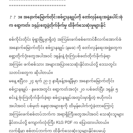
========================
၁။
အနောက်မြောက်တိုင်းစစ်ဌာနချုပ်ကို
တော်လှန်ရေးအဖွဲ့ပေါင်းစုံ
🚩🚩
က
ရော့ကတ်၊
ဒရုန်းတွေနဲ့တိုက်ခိုက်မှု
ထိခိုက်သေဆုံးမှုများနိုင်
စစ်ကိုင်းတိုင်း
မုံရွာမြို့မှာရှိတဲ့
အကြမ်းဖက်စစ်ကောင်စီလက်အောက်ခံ
အနောက်မြောက်တိုင်း
စစ်ဌာနချုပ်
နမခ
ကို
တော်လှန်ရေးအဖွဲ့တွေက
(
)
ရှော့တိုက်ဒုံးတွေအပါအဝင်
ဒရုန်းနဲ့
ဗုံးကြဲပစ်ခတ်တိုက်ခိုက်ခဲ့ရာ
အကြမ်း
ဖက်စစ်သား
အများအပြားသေဆုံးနိုင်တယ်လို့
ဒေသတွင်း
သတင်းတွေက
ဆိုပါတယ်။
မနေ့
ဧပြီလ
၂၄
ရက်
ည
၇
နာရီခန့်အချိန်မှာ
အနောက်မြောက်တိုင်း
စစ်ဌာနချုပ်
နမခအတွင်း
ရော့ကတ်အလုံး
၂၀
၊ပစ်ခတ်ပြီး
ဒရုန်း
၅
-
စင်းနဲ့
ဗုံးကြဲတိုက်ခိုက်ခဲ့ရာ
စစ်ဌာနချုပ်အတွင်းမှာရှိတဲ့
ဗဟိုကင်း
အပါအဝင်
ပစ်မှတ်
နေရာအများစုကို
ထိမှန်ပေါက်ကွဲခဲ့တာကြောင့်
အကြမ်းဖက်စစ်တပ်ဘက်က
အရာရှိကြီးတွေအပါအဝင်
သေဆုံးသူများ
နိုင်တယ်လို့
ကျောက်လုံးကြီး
က
ပြောထားပါတယ်။
KLG PDF
လက်ရှိမှာ
စစ်တပ်ဘက်က
ထိခိုက်သေဆုံးသူများနိုင်ပေမယ့်