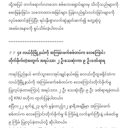
ထို့အပြင်
တက်ရောက်လာသော
စစ်ဘေးရှောင်များမှ
သိလိုသည်များကို
မေးမြန်းခြင်း၊
သဘောထားအမြင်များ
ပြန်လည်ရှင်းလင်းခြင်းများကို
လုပ်ဆောင်ခဲ့ကြပြီး
ရင်းနှီးစွာလက်ဆွဲနှုတ်ဆက်၍
တွေ့ဆုံပွဲ
အခမ်းအနားကို
ရုပ်သိမ်းခဲ့ပါတယ်။
========================
၄။
လယ်ဒိုမြို့နယ်ကို
အကြမ်းဖက်စစ်တပ်က
လေကြောင်း
🚩🚩
တိုက်ခိုက်တဲ့အတွက်
အရပ်သား
၂
ဦးသေဆုံးကာ
၉
ဦးဒဏ်ရာရ
ကရင်ပြည်နယ်
ကော်သူးလေအုပ်ချုပ်နယ်မြေ
ခလယ်လွီထူခရိုင်ထဲက
လယ်ဒိုမြို့နယ်ကို
အကြမ်းဖက်စစ်တပ်က
လေကြောင်းတိုက်ခိုက်မှု
ပြုလုပ်ခဲ့တာကြောင့်
အရပ်သား
၂
ဦး
သေဆုံးပြီး
၉
ဦး
ဒဏ်ရာရခဲ့တယ်
လို့
ဗဟိုက
ထုတ်ပြန်ပါတယ်။
KNU
ဧပြီလ၂၂
ရက်နဲ့
၂၃
ရက်
မွန်းတည့်၁၂
နာရီအချိန်မှာ
အကြမ်းဖက်
စစ်တပ်က
လေကြောင်းတိုက်ခိုက်မှု
၆
ကြိမ်နဲ့
လက်နက်ကြီးနဲ့
ပစ်ခတ်မှု
၉
ကြိမ်
ပြုလုပ်ခဲ့တယ်လို့
ဆိုပါတယ်။