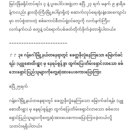
မြင်းခြံခရိုင်တပ်ရင်း
၄
နဲ့
ပူးပေါင်းအဖွဲ့ဟာ
ဧပြီ
၂၃
ရက်
မနက်
၉
နာရီခ
န့်ကလည်း
နွားထိုးကြီးမြို့ပေါ်မှာရှိတဲ့
ဆောက်လုပ်ရေးရုံးနဲ့အေးကျောင်း
မှာ
တပ်စွဲထားတဲ့
စစ်ကောင်စီတပ်ဖွဲ့ဝင်တွေကို
လက်နက်ကြီး၊
လက်နက်ငယ်
တွေနဲ့
ဝင်ရောက်ပစ်ခတ်တိုက်ခိုက်ခဲ့တာရှိပါတယ်။
========================
၃။
ဂန့်ဂေါမြို့နယ်တနေရာတွင်
ခေတ္တခိုလှုံနေကြသော
မြောက်ခင်
🚩🚩
ရန်း
ပျူစောထီးရွာ
မှ
နေရပ်စွန့်ခွာ
ထွက်ပြေးတိမ်းရှောင်လာသော
စစ်
(
)
ဘေးရှောင်ပြည်သူများကိုတွေ့ဆုံအားပေးစကားပြောကြား
ဧပြီ၂၅ရက်
ဂန့်ဂေါမြို့နယ်တနေရာတွင်
ခေတ္တခိုလှုံနေကြသော
မြောက်ခင်ရန်း
ပျူ
(
စောထီးရွာ
မှ
နေရပ်စွန့်ခွာ
ထွက်ပြေးတိမ်းရှောင်လာသော
စစ်ဘေး
)
ရှောင်ပြည်သူများကိုတွေ့ဆုံအားပေးစကားပြောကြားခဲ့တယ်လို့
သတင်းရရှိပါတယ်။