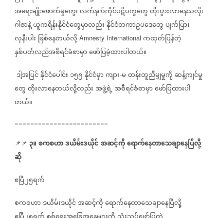
အရေးချိုးဖောက်မှုတွေ၊
လက်နက်ကိုင်ပဋိပက္ခတွေ
တိုးပွားလာနေသလို၊
ဂါဇာနဲ့
ယူကရိန်းနိုင်ငံတွေမှာလည်း
နိုင်ငံတကာဥပဒေတွေ
ပျက်ပြား
လုနီးပါး
ဖြစ်နေတယ်လို့
ကထုတ်ပြန်တဲ့
Amnesty International
နှစ်ပတ်လည်အစီရင်ခံစာမှာ
ဖော်ပြခဲ့ထားပါတယ်။
ဒါ့အပြင်
နိုင်ငံပေါင်း
၁၅၅
နိုင်ငံမှာ
ကျား
မ
တန်းတူညီမျှမှုကို
ဆန့်ကျင်မှု
-
တွေ
တိုးလာနေတယ်လို့လည်း
အဖွဲ့ရဲ့
အစီရင်ခံစာမှာ
ဖော်ပြထားပါ
တယ်။
========================
၃။
စကစဟာ
ဒယိမ်းဒယိုင်
အဆင့်ကို
ရောက်နေတာသေချာနေပြီလို့
📌📌
ဆို
ဧပြီ၂၅ရက်
စကစဟာ
ဒယိမ်းဒယိုင်
အဆင့်ကို
ရောက်နေတာသေချာနေပြီလို့
ဧပြီ၂၅ရက်
စစ်ရေးအခြေအနေများကို
သုံးသပ်ဖော်ပြတဲ့