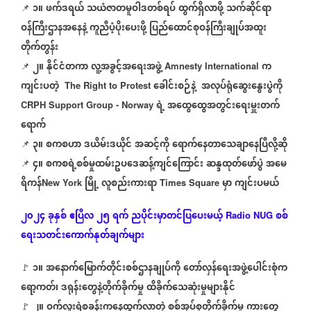
၁။
ဖက်ဒရယ်
သယံဇာတမူဝါဒတစ်ရပ်
ထွက်ရှိလာဖို့
သက်ဆိုင်ရာ
📌
ဝန်ကြီးဌာနအနေနဲ့
ကူညီပံ့ပိုးပေးဖို့
ပြည်ထောင်စုဝန်ကြီးချုပ်အထူး
တိုက်တွန်း
၂။
နိုင်ငံတကာ
လူ့အခွင့်အရေးအဖွဲ့
က
📌
Amnesty International
ကျင်းပတဲ့
ခေါင်းစဉ်နဲ့
အလုပ်ရုံဆွေးနွေးပွဲကို
The Right to Protest
ရဲ့
အထွေထွေအတွင်းရေးမှူးတက်
CRPH Support Group - Norway
ရောက်
၃။
စကစဟာ
ဒယိမ်းဒယိုင်
အဆင့်ကို
ရောက်နေတာသေချာနေပြီလို့ဆို
📌
၄။
စကစရဲ့စစ်မှုထမ်းဥပဒေဆန့်ကျင်ကြောင်း
ဆန္ဒထုတ်ဖော်ပွဲ
အမေ
📌
ရိကန်
မြို့
လူစည်းကားရာ
မှာ
ကျင်းပမယ်
New York
Times Square
၂၀၂၄
ခုနှစ်
ဧပြီလ
၂၅
ရက်
ညပိုင်းမှာတင်ပြပေးမယ့်
စစ်
Radio NUG
ရေးသတင်းကောက်နုတ်ချက်များ
၁။
အနောက်မြောက်တိုင်းစစ်ဌာနချုပ်ကို
တော်လှန်ရေးအဖွဲ့ပေါင်းစုံက
🚩
ရော့ကတ်၊
ဒရုန်းတွေနဲ့တိုက်ခိုက်မှု
ထိခိုက်သေဆုံးမှုများနိုင်
၂။
ဝက်လူးရဲစခန်းကနေထွက်လာတဲ့
စစ်အုပ်စုတိုက်ခိုက်မှု
ကားတွေ
🚩