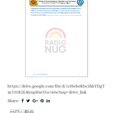
https://drive.google.com/file/d/1rHwbeRIw5hhYDgT
m7OrB2E4iynpHnO3o/view?usp=drive_link
Share: