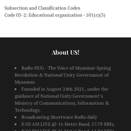
Subsection and Classification Codes
Code 03-2: Educational organization - 501(c)(3)
About US!
Radio NUG - The Voice of Myanmar Spring
Revolution & National Unity Government of
Myanmar.
Founded in August 24th 2021 , under the
guidance of National Unity Government’s
Ministry of Communications, Information &
Technology.
Broadcasting Shortwave Radio daily
8:30 AM LIVE @ 16 Meter Band, 17.79 MHz,