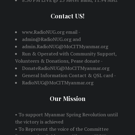
8:30 PM LIVE @ 25 Meter Band, 11.94 MHz
Contact US!
www.RadioNUG.org email -
admin@RadioNUG.org and
admin.RadioNUG@MoCITMyanmar.org
Run & Operated with Community Support,
Volunteers & Donations, Pease donate -
DonateRadioNUG@MoCITMyanmar.org
General Information Contact & QSL card -
RadioNUG@MoCITMyanmar.org
Our Mission
• To support Myanmar Spring Revolution until
the victory is achieved
• To Represent the voice of the Committee