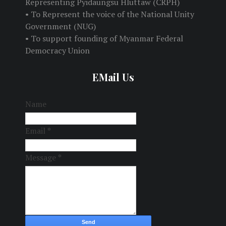
Representing Pyidaungsu Hluttaw (CRPH)
• To Represent the voice of the National Unity
Government (NUG)
• To support founding of Myanmar Federal
Democracy Union
EMail Us
Name
Email
*
Message
*