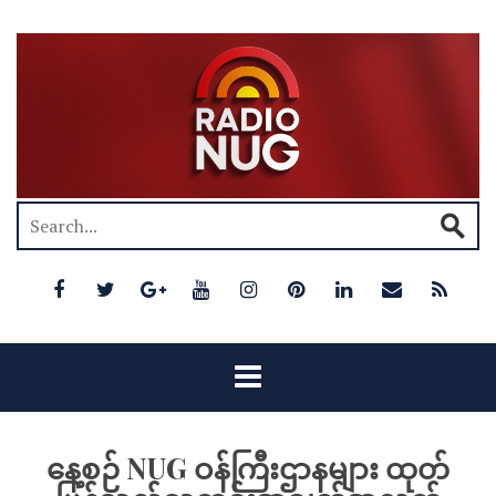
နေ့စဉ် NUG ဝန်ကြီးဌာနများ ထုတ်