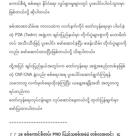
ကောင်စီရဲ့
စစ်ရေး၊
နိုင်ငံရေး
လှုပ်ရှားမှုများတွင်
ပူးပေါင်းပါဝင်သွားမှာ
ဖြစ်တယ်လို့
ဆိုပါတယ်။
စစ်အာဏာသိမ်းစ
ကာလထဲက
လက်နက်ကိုင်
တော်လှန်ရေးမှာ
ပါဝင်ခဲ့
တဲ့
အဖွဲ့ဟာ
ချင်းပြည်နယ်မှာ
တိုက်ပွဲများစွာကို
မဟာမိတ်
PDA (Tedim)
တပ်
အသီးသီးဖြင့်
ပူးပေါင်း
ဖော်ဆောင်ခဲ့ပြီး
စခန်းသိမ်း
တိုက်ပွဲများကို
လည်း
ဖော်ဆောင်ထားပြီးဖြစ်တယ်လို့
သိရပါတယ်။
ထို့အပြင်
ချင်းပြည်နယ်အတွင်းက
တော်လှန်ရေး
အဖွဲ့အစည်းတစ်ခုဖြစ်
တဲ့
နဲ့လည်း
စစ်ရေးအရ
ပူးပေါင်းဆောင်ရွက်ကြရန်
CNF/CNA
သဘောတူ
လက်မှတ်ရေးထိုးခဲ့ကြပြီး
ယနေ့အချိန်အထိ
အတူတကွ
ရပ်တည်ကာ
တော်လှန်ရေးလုပ်ငန်းများ
လုပ်ဆောင်နေတယ်လို့
ထုတ်ပြန်ချက်မှာ
ဖော်ပြထားပါတယ်။
========================
၃။
စစ်ကောင်စီတပ်၊
ပြည်သူ့စစ်အဖွဲ့နဲ့
တစ်လအတွင်း
၂၄
🚩🚩
PNO