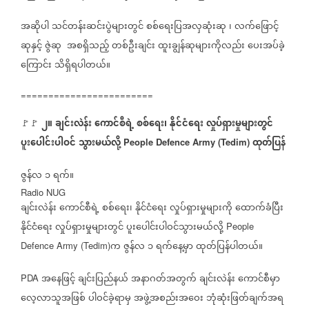
အဆိုပါ
သင်တန်းဆင်းပွဲများတွင်
စစ်ရေးပြအလှဆုံးဆု
၊
လက်ဖြောင့်
ဆုနှင့်
ဇွဲဆု
အစရှိသည့်
တစ်ဦးချင်း
ထူးချွန်ဆုများကိုလည်း
ပေးအပ်ခဲ့
ကြောင်း
သိရှိရပါတယ်။
========================
၂။
ချင်းလဲန်း
ကောင်စီရဲ့
စစ်ရေး၊
နိုင်ငံရေး
လှုပ်ရှားမှုများတွင်
🚩🚩
ပူးပေါင်းပါဝင်
သွားမယ်လို့
ထုတ်ပြန်
People Defence Army (Tedim)
ဇွန်လ
၁
ရက်။
Radio NUG
ချင်းလဲန်း
ကောင်စီရဲ့
စစ်ရေး၊
နိုင်ငံရေး
လှုပ်ရှားမှုများကို
ထောက်ခံပြီး
နိုင်ငံရေး
လှုပ်ရှားမှုများတွင်
ပူးပေါင်းပါဝင်သွားမယ်လို့
People
က
ဇွန်လ
၁
ရက်နေ့မှာ
ထုတ်ပြန်ပါတယ်။
Defence Army (Tedim)
အနေဖြင့်
ချင်းပြည်နယ်
အနာဂတ်အတွက်
ချင်းလဲန်း
ကောင်စီမှာ
PDA
လေ့လာသူအဖြစ်
ပါဝင်ခဲ့ရာမှ
အဖွဲ့အစည်းအဝေး
ဘုံဆုံးဖြတ်ချက်အရ