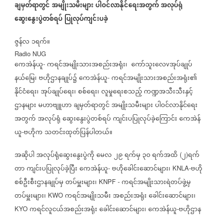
ချမှတ်ရာတွင်
အမျိုးသမီးများ
ပါဝင်လာနိုင်ရေးအတွက်
အလုပ်ရုံ
ဆွေးနွေးပွဲတစ်ရပ်
ပြုလုပ်ကျင်းပခဲ့
ဇွန်လ
၁ရက်။
Radio NUG
ကေအဲန်ယူ
ကရင်အမျိုးသားအစည်းအရုံး၊
ကော်သူးလေ
အုပ်ချုပ်
-
v
နယ်မြေ၊
ဗဟိုဌာနချုပ်၌
ကေအဲန်ယူ
ကရင်အမျိုးသားအစည်းအရုံး၏
-
နိုင်ငံရေး၊
အုပ်ချုပ်ရေး၊
စစ်ရေး၊
လူမှုရေးစသည့်
ကဏ္ဍအသီးသီးနှင့်
ဌာနများ
မဟာဗျူဟာ
ချမှတ်ရာတွင်
အမျိုးသမီးများ
ပါဝင်လာနိုင်ရေး
အတွက်
အလုပ်ရုံ
ဆွေးနွေးပွဲတစ်ရပ်
ကျင်းပပြုလုပ်ခဲ့ကြောင်း
ကေအဲန်
ယူ
ဗဟိုက
သတင်းထုတ်ပြန်ပါတယ်။
-
အဆိုပါ
အလုပ်ရုံဆွေးနွေးပွဲကို
မေလ
၂၉
ရက်မှ
၃၀
ရက်အထိ
၂
ရက်
(
)
တာ
ကျင်းပပြုလုပ်ခဲ့ပြီး
ကေအဲန်ယူ
ဗဟိုခေါင်းဆောင်များ၊
ဗဟို
-
KNLA-
စစ်ဦးစီးဌာနချုပ်မှ
တပ်မှူးများ၊
ကရင်အမျိုးသားရဲတပ်ဖွဲ့မှ
KNPF -
တပ်မှူးများ၊
ကရင်အမျိုးသမီး
အစည်းအရုံး
ခေါင်းဆောင်များ၊
KWO
ကရင်လူငယ်အစည်းအရုံး
ခေါင်းဆောင်များ၊
ကေအဲန်ယူ
ဗဟိုဌာန
KYO
-