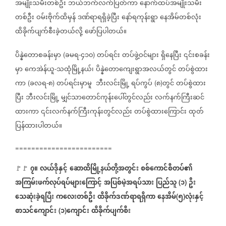
အမျိုးသမီးတစ်ဦး
ဘယ်ဘက်လက်ပြတ်ကာ
နောက်ထပ်အမျိုးသမီး
တစ်ဦး
ဝမ်းဗိုက်ထိမှန်
ဒဏ်ရာရရှိခဲ့ပြီး
နော်ရကုန်းရွာ
နေအိမ်တစ်လုံး
ထိခိုက်ပျက်စီးခဲ့တယ်လို့
ဖော်ပြပါတယ်။
ပိန္နဲတောစခန်းမှာ
ခမရ
၄၁၀
တပ်ရင်း
တပ်ဖွဲ့ဝင်များ
ရှိနေပြီး
၎င်းစခန်း
(
-
)
မှာ
ကေအဲန်ယူ
သထုံမြို့နယ်၊
ပိန္နဲတောကျေးရွာအလယ်တွင်
တပ်စွဲထား
-
ကာ
ခလရ
၈
တပ်ရင်းမှာမူ
ဘီးလင်းမြို့
ရပ်ကွပ်
၈
တွင်
တပ်စွဲထား
(
-
)
(
)
ပြီး
ဘီးလင်းမြို့
မျှင်သာတောင်ကုန်းပေါ်တွင်လည်း
လက်နက်ကြီးဆင်
ထားကာ
၎င်းလက်နက်ကြီးကုန်းတွင်လည်း
တပ်စွဲထားကြောင်း
ထုတ်
ပြန်ထားပါတယ်။
========================
၇။
လယ်ဒိုနှင့်
ဆောထိမြို့နယ်တို့အတွင်း
စစ်ကောင်စီတပ်၏
🚩🚩
အကြမ်းဖက်လုပ်ရပ်များကြောင့်
အပြစ်မဲ့အရပ်သား
ပြည်သူ
၁
ဦး
(
)
သေဆုံးခဲ့ရပြီး
ကလေးတစ်ဦး
ထိခိုက်ဒဏ်ရာရရှိကာ
နေအိမ်
၅
လုံးနှင့်
(
)
စာသင်ကျောင်း
၁
ကျောင်း
ထိခိုက်ပျက်စီး
(
)