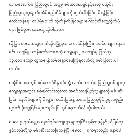
လက်အောက်ခံ
ပြည်သူ့စစ်
အဖွဲ့မှ
စစ်အာဏာရှင်နှင့်အတူ
ပအိုဝ်း
ပြည်သူလူထုရဲ့
အိုးအိမ်စည်းစိမ်များကို
ဖျက်ဆီးခြင်း၊
မီးရှို့ခြင်း၊
တော်လှန်ရေး
တပ်ဖွဲ့များကို
တိုက်ခိုက်ခြင်းများကြောင့်ထိတွေ့တိုက်ပွဲ
များ
ဖြစ်ပွားနေတာလို့
ဆိုပါတယ်။
ထို့ပြင်
မေလအတွင်း
ဆီဆိုင်မြို့နယ်
ကောင်ဝိန်းကြီး၊
နောင်ကျော၊
နောင်
ရင်း
၊
ရေဖြူ၊
ကန်တော်လေးစတဲ့
ကျေးရွာ
၂၀
ကျော်မှ
ပြည်သူ
၁၃
၄၀၀
ကျော်
ထွက်ပြေးတိမ်းရှောင်နေကြရတယ်လို့
ဖော်ပြထားပါ
,
တယ်။
ပအိုဝ်းဒေသတွင်
စစ်ကောင်စီနဲ့
၎င်းတို့
လက်အောက်ခံ
ပြည်သူ့စစ်များမှ
ကျေးရွာအတွင်း
စစ်ကြောင်းထိုးကာ
အရပ်သားပြည်သူများကို
ဖမ်းဆီး
ခြင်း၊
နေအိမ်များကို
မီးရှို့ဖျက်ဆီးခြင်းနဲ့
အများပြည်သူပိုင်
ဥစ္စာပစ္စည်း
များကို
ခိုးယူခြင်းများလည်း
ပြုလုပ်နေတယ်လို့
ဆိုပါတယ်။
မေလ
၉
ရက်နေ့မှာ
နောင်ရင်းကျေးရွာ
ရွာသူကြီး
ခွန်ဇာခွန်နှင့်
ညီဖြစ်သူ
ခွန်ပလွန်တို့ကို
ဖမ်းဆီးသတ်ဖြတ်ခဲ့ပြီး
မေလ
၂
ရက်မှာလည်း
နောင်ဗို