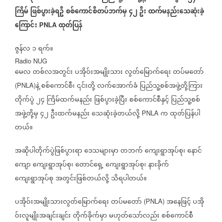
ကြိမ်
ဖြစ်ပွားခဲ့ရဦ
စစ်ကောင်စီတပ်ဘက်မှ
၄၂
ဦး
ထက်မနည်းသေဆုံးခဲ့
ကြောင်း
ထုတ်ပြန်
PNLA
ဇွန်လ
၁
ရက်။
Radio NUG
မေလ
တစ်လအတွင်း
ပအိုဝ်းအမျိုးသား
လွတ်မြောက်ရေး
တပ်မတော်
နဲ့
စစ်ကောင်စီ၊
၎င်းတို့
လက်အောက်ခံ
ပြည်သူ့စစ်အဖွဲ့တို့ကြား
(PNLA)
တိုက်ပွဲ
၂၄
ကြိမ်ထက်မနည်း
ဖြစ်ပွားခဲ့ပြီး
စစ်ကောင်စီနှင့်
ပြည်သူ့စစ်
အဖွဲ့တို့မှ
၄၂
ဦးထက်မနည်း
သေဆုံးခဲ့တယ်လို့
က
ထုတ်ပြန်ပါ
PNLA
တယ်။
အဆိုပါတိုက်ပွဲဖြစ်ပွားရာ
ဒေသများမှာ
တဘက်
ကျေးရွာအုပ်စု၊
နောင်
ကျော
ကျေးရွာအုပ်စု၊
တောင်ရှေ့
ကျေးရွာအုပ်စု၊
နားခိုက်
ကျေးရွာအုပ်စု
အတွင်းဖြစ်တယ်လို့
သိရပါတယ်။
ပအိုဝ်းအမျိုးသားလွတ်မြောက်ရေး
တပ်မတော်
အနေဖြင့်
ပအို
(PNLA)
ဝ်းလူမျိုးအချင်းချင်း
တိုက်ခိုက်မှာ
မဟုတ်သော်လည်း
စစ်ကောင်စီ