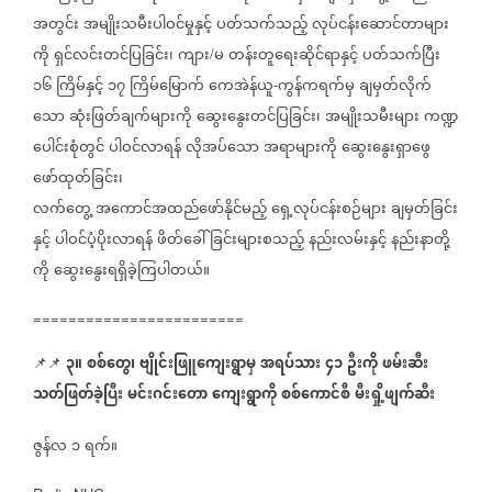
အတွင်း
အမျိုးသမီးပါဝင်မှုနှင့်
ပတ်သက်သည့်
လုပ်ငန်းဆောင်တာများ
ကို
ရှင်လင်းတင်ပြခြင်း၊
ကျား
မ
တန်းတူရေးဆိုင်ရာနှင့်
ပတ်သက်ပြီး
/
၁၆
ကြိမ်နှင့်
၁၇
ကြိမ်မြောက်
ကေအဲန်ယူ
ကွန်ကရက်မှ
ချမှတ်လိုက်
-
သော
ဆုံးဖြတ်ချက်များကို
ဆွေးနွေးတင်ပြခြင်း၊
အမျိုးသမီးများ
ကဏ္ဍ
ပေါင်းစုံတွင်
ပါဝင်လာရန်
လိုအပ်သော
အရာများကို
ဆွေးနွေးရှာဖွေ
ဖော်ထုတ်ခြင်း၊
လက်တွေ့
အကောင်အထည်ဖော်နိုင်မည့်
ရှေ့လုပ်ငန်းစဉ်များ
ချမှတ်ခြင်း
နှင့်
ပါဝင်ပံ့ပိုးလာရန်
ဖိတ်ခေါ်ခြင်းများစသည့်
နည်းလမ်းနှင့်
နည်းနာတို့
ကို
ဆွေးနွေးရရှိခဲ့ကြပါတယ်။
========================
၃။
စစ်တွေ၊
ဗျိုင်းဖြူကျေးရွာမှ
အရပ်သား
၄၁
ဦးကို
ဖမ်းဆီး
📌📌
သတ်ဖြတ်ခဲ့ပြီး
မင်းဂင်းတော
ကျေးရွာကို
စစ်ကောင်စီ
မီးရှို့ဖျက်ဆီး
ဇွန်လ
၁
ရက်။