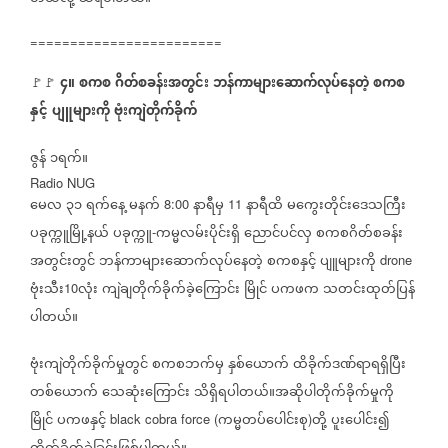
========================
၄။
စကစ
ဂိတ်စခန်းအတွင်း
ဘန်ကာများဆောက်လုပ်နေတဲ့
စကစ
🚩🚩
နှင့်
ပျူများကို
ဗုံးကျဲတိုက်ခိုက်
ဇွန်
၁ရက်။
Radio NUG
မေလ
၃၁
ရက်နေ့
မနက်
နာရီမှ
နာရီထိ
မကွေးတိုင်းဒေသကြီး
8:00
11
ပခုက္ကူမြို့နယ်
ပခုက္ကူ
ကမ္မလမ်းပိုင်းရှိ
ညောင်ပင်လှ
စကစဂိတ်စခန်း
-
အတွင်းတွင်
ဘန်ကာများဆောက်လုပ်နေတဲ့
စကစနှင့်
ပျူများကို
drone
ဗုံးသီး
လုံး
ကျဲချတိုက်ခိုက်ခဲ့ကြောင်း
မြိုင်
ပကဖက
သတင်းထုတ်ပြန်
10
ပါတယ်။
ဗုံးကျဲတိုက်ခိုက်မှုတွင်
စကစဘက်မှ
နှစ်ယောက်
ထိခိုက်ဒဏ်ရာရရှိပြီး
တစ်ယောက်
သေဆုံးကြောင်း
သိရှိရပါတယ်။အဆိုပါတိုက်ခိုက်မှုကို
မြိုင်
ပကဖနှင့်
ကမ္မတပ်ပေါင်းစု
တို့
ပူးပေါင်း၍
black cobra force (
)