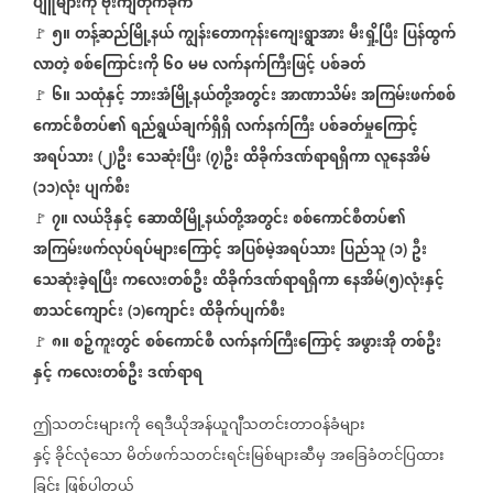
ပျူများကို
ဗုံးကျဲတိုက်ခိုက်
၅။
တန့်ဆည်မြို့နယ်
ကျွန်းတောကုန်းကျေးရွာအား
မီးရှို့ပြီး
ပြန်ထွက်
🚩
လာတဲ့
စစ်ကြောင်းကို
၆၀
မမ
လက်နက်ကြီးဖြင့်
ပစ်ခတ်
၆။
သထုံနှင့်
ဘားအံမြို့နယ်တို့အတွင်း
အာဏာသိမ်း
အကြမ်းဖက်စစ်
🚩
ကောင်စီတပ်၏
ရည်ရွယ်ချက်ရှိရှိ
လက်နက်ကြီး
ပစ်ခတ်မှုကြောင့်
အရပ်သား
၂
ဦး
သေဆုံးပြီး
၇
ဦး
ထိခိုက်ဒဏ်ရာရရှိကာ
လူနေအိမ်
(
)
(
)
၁၁
လုံး
ပျက်စီး
(
)
၇။
လယ်ဒိုနှင့်
ဆောထိမြို့နယ်တို့အတွင်း
စစ်ကောင်စီတပ်၏
🚩
အကြမ်းဖက်လုပ်ရပ်များကြောင့်
အပြစ်မဲ့အရပ်သား
ပြည်သူ
၁
ဦး
(
)
သေဆုံးခဲ့ရပြီး
ကလေးတစ်ဦး
ထိခိုက်ဒဏ်ရာရရှိကာ
နေအိမ်
၅
လုံးနှင့်
(
)
စာသင်ကျောင်း
၁
ကျောင်း
ထိခိုက်ပျက်စီး
(
)
၈။
စဉ့်ကူးတွင်
စစ်ကောင်စီ
လက်နက်ကြီးကြောင့်
အဖွားအို
တစ်ဦး
🚩
နှင့်
ကလေးတစ်ဦး
ဒဏ်ရာရ
ဤသတင်းများကို
ရေဒီယိုအန်ယူဂျီသတင်းတာဝန်ခံများ
နှင့်
ခိုင်လုံသော
မိတ်ဖက်သတင်းရင်းမြစ်များဆီမှ
အခြေခံတင်ပြထား
ခြင်း
ဖြစ်ပါတယ်