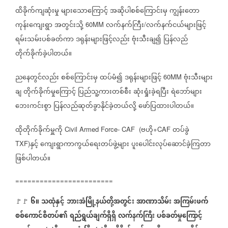
ထိခိုက်ကျဆုံးမှု
များသောကြောင့်
အဆိုပါစစ်ကြောင်းမှ
ကျွန်းတော
ကုန်းကျေးရွာ
အတွင်းသို့
လက်နက်ကြီး
လက်နက်ငယ်များဖြင့်
60MM
/
ရမ်းသမ်းပစ်ခတ်ကာ
ဒရုန်းများဖြင့်လည်း
ဗုံးသီးချ၍
ပြန်လည်
တိုက်ခိုက်ခဲ့ပါတယ်။
ညနေတွင်လည်း
စစ်ကြောင်းမှ
ထပ်မံ၍
ဒရုန်းများဖြင့်
ဗုံးသီးများ
60MM
ချ
တိုက်ခိုက်မှုကြောင့်
ပြည်သူ့ကားတစ်စီး
ဆုံးရှုံးခဲ့ရပြီး
ရဲဘော်များ
ဘေးကင်းစွာ
ပြန်လည်ဆုတ်ခွာနိုင်ခဲ့တယ်လို့
ဖော်ပြထားပါတယ်။
ထိုတိုက်ခိုက်မှူကို
ဗဟို
တပ်ခွဲ
Civil Armed Force- CAF
(
+CAF
နှင့်
ကျေးရွာကာကွယ်ရေးတပ်ဖွဲ့များ
ပူးပေါင်းလုပ်ဆောင်ခဲ့ကြတာ
TXF)
ဖြစ်ပါတယ်။
========================
၆။
သထုံနှင့်
ဘားအံမြို့နယ်တို့အတွင်း
အာဏာသိမ်း
အကြမ်းဖက်
🚩🚩
စစ်ကောင်စီတပ်၏
ရည်ရွယ်ချက်ရှိရှိ
လက်နက်ကြီး
ပစ်ခတ်မှုကြောင့်