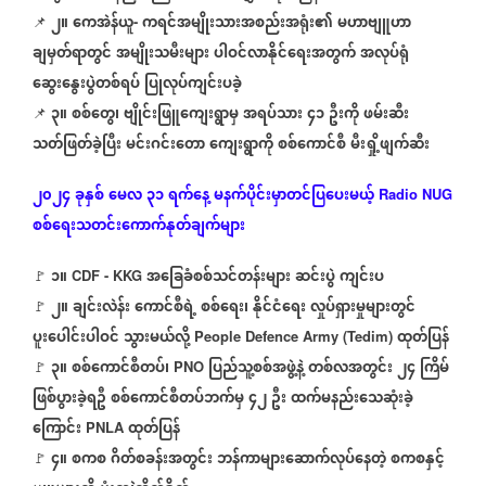
၂။
ကေအဲန်ယူ
ကရင်အမျိုးသားအစည်းအရုံး၏
မဟာဗျူဟာ
📌
-
ချမှတ်ရာတွင်
အမျိုးသမီးများ
ပါဝင်လာနိုင်ရေးအတွက်
အလုပ်ရုံ
ဆွေးနွေးပွဲတစ်ရပ်
ပြုလုပ်ကျင်းပခဲ့
၃။
စစ်တွေ၊
ဗျိုင်းဖြူကျေးရွာမှ
အရပ်သား
၄၁
ဦးကို
ဖမ်းဆီး
📌
သတ်ဖြတ်ခဲ့ပြီး
မင်းဂင်းတော
ကျေးရွာကို
စစ်ကောင်စီ
မီးရှို့ဖျက်ဆီး
၂၀၂၄
ခုနှစ်
မေလ
၃၁
ရက်နေ့
မနက်ပိုင်းမှာတင်ပြပေးမယ့်
Radio NUG
စစ်ရေးသတင်းကောက်နုတ်ချက်များ
၁။
အခြေခံစစ်သင်တန်းများ
ဆင်းပွဲ
ကျင်းပ
🚩
CDF - KKG
၂။
ချင်းလဲန်း
ကောင်စီရဲ့
စစ်ရေး၊
နိုင်ငံရေး
လှုပ်ရှားမှုများတွင်
🚩
ပူးပေါင်းပါဝင်
သွားမယ်လို့
ထုတ်ပြန်
People Defence Army (Tedim)
၃။
စစ်ကောင်စီတပ်၊
ပြည်သူ့စစ်အဖွဲ့နဲ့
တစ်လအတွင်း
၂၄
ကြိမ်
🚩
PNO
ဖြစ်ပွားခဲ့ရဦ
စစ်ကောင်စီတပ်ဘက်မှ
၄၂
ဦး
ထက်မနည်းသေဆုံးခဲ့
ကြောင်း
ထုတ်ပြန်
PNLA
၄။
စကစ
ဂိတ်စခန်းအတွင်း
ဘန်ကာများဆောက်လုပ်နေတဲ့
စကစနှင့်
🚩