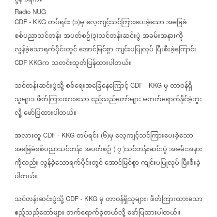
ဇွန်
၁ရက်။
Radio NUG
တပ်ရင်း
၁
မှ
လေ့ကျင့်သင်ကြားပေးခဲ့သော
အခြေခံ
CDF - KKG
(
)
စစ်ပညာသင်တန်း
အပတ်စဉ်
၃
သင်တန်းဆင်းပွဲ
အခမ်းအနားကို
(
)
လွန်ခဲ့သောရက်ပိုင်းတွင်
အောင်မြင်စွာ
ကျင်းပပြုလုပ်
ပြီးစီးခဲ့ကြောင်း
က
သတင်းထုတ်ပြန်ထားပါတယ်။
CDF KKG
သင်တန်းဆင်းပွဲသို့
စစ်ရေးအခြေနေကြောင့်
မှ
တာဝန်ရှိ
CDF - KKG
သူများ၊
ဖိတ်ကြားထားသော
ဧည့်သည်တော်များ
မတက်ရောက်နိုင်ခဲ့ဘူး
လို့
ဖော်ပြထားပါတယ်။
အလားတူ
တပ်ရင်း
၆
မှ
လေ့ကျင့်သင်ကြားပေးခဲ့သော
CDF - KKG
(
)
အခြေခံစစ်ပညာသင်တန်း
အပတ်စဉ်
၇
သင်တန်းဆင်းပွဲ
အခမ်းအနား
(
)
ကိုလည်း
လွန်ခဲ့သောရက်ပိုင်းတွင်
အောင်မြင်စွာ
ကျင်းပပြုလုပ်
ပြီးစီးခဲ့
ပါတယ်။
သင်တန်းဆင်းပွဲသို့
မှ
တာဝန်ရှိသူများ၊
ဖိတ်ကြားထားသော
CDF - KKG
ဧည့်သည်တော်များ
တက်ရောက်ခဲ့တယ်လို့
ဖော်ပြထားပါတယ်။