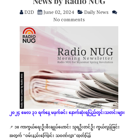
News by Radio NUG
D2D
June 02, 2024
Daily News
No comments
၂၀၂၄
မေလ
၃၁
ရက်နေ့
မနက်ခင်း
နောက်ဆုံး
ရပြည်တွင်းသတင်းများ
၁။
ကာကွယ်ရေးဦးစီးချုပ်ဟောင်း
သူရဦးတင်ဦး
ကွယ်လွန်ခြင်း
📌
အတွက်
ဝမ်းနည်းကြောင်း
သဝဏ်လွှာ
ထုတ်ပြန်
“
”