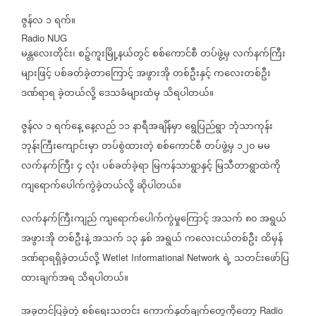
ဇွန်လ
၁
ရက်။
Radio NUG
မန္တလေးတိုင်း၊
စဉ့်ကူးမြို့နယ်တွင်
စစ်ကောင်စီ
တပ်ဖွဲ့မှ
လက်နက်ကြီး
များဖြင့်
ပစ်ခတ်ခဲ့တာကြောင့်
အဖွားအို
တစ်ဦးနှင့်
ကလေးတစ်ဦး
ဒဏ်ရာရ
ခဲ့တယ်လို့
ဒေသခံများထံမှ
သိရပါတယ်။
ဇွန်လ
၁
ရက်နေ့
နေ့လည်
၁၁
နာရီအချိန်မှာ
ရွေပြည်ရွာ
ဘုံသာကုန်း
ဘုန်းကြီးကျောင်းမှာ
တပ်စွဲထားတဲ့
စစ်ကောင်စီ
တပ်ဖွဲ့မှ
၁၂၀
မမ
လက်နက်ကြီး
၄
လုံး
ပစ်ခတ်ခဲ့ရာ
မြကန်သာရွာနှင့်
မြသီတာရွာထဲကို
ကျရောက်ပေါက်ကွဲခဲ့တယ်လို့
ဆိုပါတယ်။
လက်နက်ကြီးကျည်
ကျရောက်ပေါက်ကွဲမှုကြောင့်
အသက်
၈၀
အရွယ်
အဖွားအို
တစ်ဦးနဲ့
အသက်
၁၃
နှစ်
အရွယ်
ကလေးငယ်တစ်ဦး
ထိမှန်
ဒဏ်ရာရရှိခဲ့တယ်လို့
ရဲ့
သတင်းဖော်ပြ
Wetlet Informational Network
ထားချက်အရ
သိရပါတယ်။
အခုတင်ပြခဲ့တဲ့
စစ်ရေးသတင်း
ကောက်နုတ်ချက်တွေကိုတော့
Radio