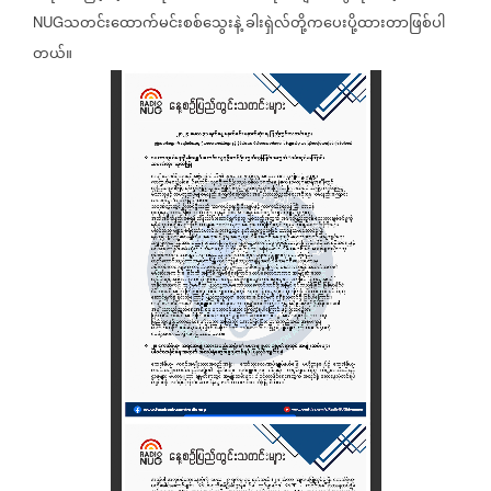
သတင်းထောက်မင်းစစ်သွေးနဲ့
ခါးရှဲလ်တို့ကပေးပို့ထားတာဖြစ်ပါ
NUG
တယ်။