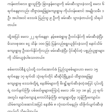
ကန်တော်လေး
ရွာသူကြီး
ဖြားခွန်လျောကို
ဖမ်းဆီးသွားခဲ့သလို့
မေလ
၆
ရက်နေ့မှာလည်း
ထီဗွာ
ရေဖြူ
ကျေးရွာမှ
ကိုယ်ဝန်ဆောင်
အမျိုးသမီး
၁
(
)
ဦး
အပါအဝင်
ဒေသခံ
ပြည်သူ
၉
ဦးကို
ဖမ်းဆီး
သွားခဲ့တယ်လို့
သိရပါ
တယ်။
ထို့အပြင်
မေလ
၂၂
ရက်နေ့မှာ
နမ့်စေမဲရွာမှ
ဦးဝင်းနိုင်ကို
ဖမ်းဆီးခဲ့ပြီး
မိသားစုအား
ငွေ
သိန်း
၁၀၀
ဖြင့်
ပြန်လည်ရွေးယူခိုင်းခဲ့သလို
နောင်သိမ်
ကျေးရွာမှ
ဦးထက်နိုင်ကိုလည်း
ဖမ်းဆီးခဲ့ပြီး
ပိုင်ဆိုင်တဲ့
ပစ္စည်းဥစ္စာများ
ကို
သိမ်းယူခဲ့ပါသေးတယ်။
စစ်ကောင်စီနဲ့
၎င်းတို့
လက်အောက်ခံ
ပြည်သူစစ်များဟာ
မေလ
၁၅
ရက်နေ့မှ
၁၇
ရက်ထိ
သုံးရက်တိုင်
ဆီဆိုင်မြို့နယ်
ထီဗွာ
ရေဖြူ
(
)
ကျေးရွာမှ
ဒေသခံတို့ရဲ့
နေအိမ်များကို
မီးရှို့ဖျက်ဆီးခဲ့တဲ့အပြင်
၎င်းတို့
ရဲ့
လက်နက်ကြီး
ပစ်ခတ်မှုများကြောင့်
မေလ
၁၆၊
၁၇၊
၁၈
နှင့်
၂၇
ရက်
အတွင်း
နောင်ကျောနဲ့
ကောင်ဝိန်းကြီး
ကျေးရွာတို့မှ
ဘုန်ကြီးကျောင်း၊
သိမ်ကျောင်းဆောင်အပြင်
နေအိမ်
၈
လုံးထက်မနည်း
ထိခိုက်ပျက်ဆီးခဲ့
တယ်လို့
သိရပါတယ်။