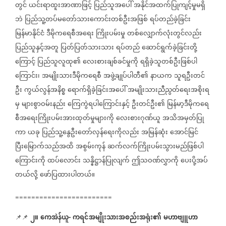
တွင်
ယင်းရာထူးအာဏာဖြင့်
ပြည်သူအပေါ်
အနိုင်အထက်ပြုကျင့်မှုမရှိ
ဘဲ
ပြည်သူ့တပ်မတော်သားကောင်းတစ်ဦးအဖြစ်
ရပ်တည်ခဲ့ခြင်း
မြန်မာနိုင်ငံ
ဒီမိုကရေစီအရေး
ကြိုးပမ်းမှု
တစ်လျှောက်လုံးတွင်လည်း
ပြည်သူနှင့်အတူ
ပြတ်ပြတ်သားသား
ရပ်တည်
ဆောင်ရွက်ခဲ့ခြင်းတို့
ကြောင့်
ပြည်သူလူထု၏
လေးစားချစ်ခင်မှုကို
ရရှိခဲ့သူတစ်ဦးဖြစ်ပါ
ကြောင်း၊
အမျိုးသားဒီမိုကရေစီ
အဖွဲ့ချုပ်ပါတီ၏
နာယက
သူရဦးတင်
ဦး
ကွယ်လွန်အနိစ္စ
ရောက်ရှိခဲ့ခြင်းအပေါ်
အမျိုးသားညီညွတ်ရေးအစိုးရ
မှ
များစွာဝမ်းနည်း
ကြေကွဲရပါကြောင်းနှင့်
ဦးတင်ဦး၏
မြန်မာ့ဒီမိုကရေ
စီအရေးကြိုးပမ်းအားထုတ်မှုများကို
လေးစားဂုဏ်ယူ
အသိအမှတ်ပြု
ကာ
ယခု
ပြည်သူ့နွေဦးတော်လှန်ရေးကိုလည်း
အမြန်ဆုံး
အောင်မြင်
ပြီးမြောက်သည်အထိ
အစွမ်းကုန်
ဆက်လက်ကြိုးပမ်းသွားမည်ဖြစ်ပါ
ကြောင်းကို
ထပ်လောင်း
သန္နိဋ္ဌာန်ပြုလျက်
ဤသဝဏ်လွှာကို
ပေးပို့အပ်
တယ်လို့
ဖော်ပြထားပါတယ်။
========================
၂။
ကေအဲန်ယူ
ကရင်အမျိုးသားအစည်းအရုံး၏
မဟာဗျူဟာ
📌📌
-