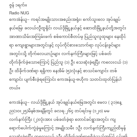
ဇွန်
၁ရက်။
Radio NUG
ကေအဲန်ယူ
ကရင်အမျိုးသားအစည်းအရုံး၊
ကော်သူးလေ
အုပ်ချုပ်
−
နယ်မြေ၊
ခလယ်လွီထူရိုင်၊
လယ်ဒိုမြို့နယ်နှင့်
ဆောထိမြို့နယ်တို့အတွင်း
အာဏာသိမ်းအကြမ်းဖက်
စစ်ကောင်စီတပ်မှ
ပြည်သူလူထုများ
နေထိုင်
ရာ
ကျေးရွာများအတွင်းနှင့်
လုပ်ကိုင်စားသောက်ရာ
လုပ်ငန်းခွင်များ
အတွင်းသို့
တိုက်လေယာဉ်များ
လက်နက်ကြီးများဖြင့်
ပစ်ခတ်
တိုက်ခိုက်ခဲ့သောကြောင့်
ပြည်သူ
၁
ဦး
သေဆုံးခဲ့ရပြီး
ကလေးငယ်
၁
(
)
(
)
ဦး
ထိခိုက်ဒဏ်ရာ
ရရှိကာ
နေအိမ်
၅
လုံးနှင့်
စာသင်ကျောင်း
တစ်
(
)
ကျောင်း
ပျက်စီးခဲ့ရကြောင်း
ကေအန်ယူ
ဗဟိုက
သတင်းထုတ်ပြန်ပါ
-
တယ်။
ကေအဲန်ယူ
လယ်ဒိုမြို့နယ်
အုပ်ချုပ်နယ်မြေအတွင်း
မေလ
၃၁
နေ့
−
(
)
ည
၁ဝး၂၅
မိနစ်အချိန်တွင်
ခလရ
၂၆၄
တပ်ရင်းမှ
၁၂၀
မမ
(
)
-
(
)
လက်နက်ကြီး
၂
လုံးအား
ပစ်ခတ်ခဲ့ရာ
တောင်ခင်ရွာအတွင်း
ကျ
(
)
ရောက်ပေါက်ကွဲခဲ့မှုကြောင့်
အမျိုးသမီး
၁ဦး
လက်နက်ကြီးကျည်ထိမှန်