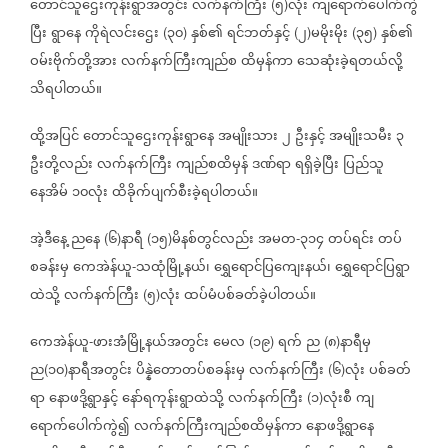
တောင်သူဌေးကုန်းရွာအတွင်း
လက်နက်ကြီး
၅
လုံး
ကျရောက်ပေါက်ကွဲ
(
)
ပြီး
ရွာနေ
ကိုရဲလင်းဌေး
၃၀
နှစ်၏
ရင်ဘတ်နှင့်
၂
မမိုးမိုး
၃၅
နှစ်၏
(
)
(
)
(
)
ဝမ်းဗိုက်တို့အား
လက်နက်ကြီးကျည်စ
ထိမှန်ကာ
သေဆုံးခဲ့ရတယ်လို့
သိရပါတယ်။
ထို့အပြင်
တောင်သူဌေးကုန်းရွာနေ
အမျိုးသား
၂
ဦးနှင့်
အမျိုးသမီး
၃
ဦးတို့လည်း
လက်နက်ကြီး
ကျည်စထိမှန်
ဒဏ်ရာ
ရရှိခဲ့ပြီး
ပြည်သူ
နေအိမ်
၁၀လုံး
ထိခိုက်ပျက်စီးခဲ့ရပါတယ်။
အဲ့ဒီနေ့
ညနေ
၆
နာရီ
၁၅
မိနစ်တွင်လည်း
အမတ
၃၁၄
တပ်ရင်း
တပ်
(
)
(
)
-
စခန်းမှ
ကေအဲန်ယူ
သထုံမြို့နယ်၊
ရွှေရောင်ပြကျေးနယ်၊
ရွှေရောင်ပြရွာ
-
ထဲသို့
လက်နက်ကြီး
၅
လုံး
ထပ်မံပစ်ခတ်ခဲ့ပါတယ်။
(
)
ကေအဲန်ယူ
ဖားအံမြို့နယ်အတွင်း
မေလ
၁၉
ရက်
ည
၈
နာရီမှ
-
(
)
(
)
ည
၁၀
နာရီအတွင်း
ပိန္နဲတောတပ်စခန်းမှ
လက်နက်ကြီး
၆
လုံး
ပစ်ခတ်
(
)
(
)
ရာ
နောဖဒို့ရွာနှင့်
နော်ရကုန်းရွာထဲသို့
လက်နက်ကြီး
၁
လုံးစီ
ကျ
(
)
ရောက်ပေါက်ကွဲ၍
လက်နက်ကြီးကျည်စထိမှန်ကာ
နောဖဒို့ရွာနေ