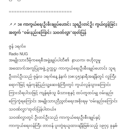
========================
၁။
ကာကွယ်ရေးဦးစီးချုပ်ဟောင်း
သူရဦးတင်ဦး
ကွယ်လွန်ခြင်း
📌📌
အတွက်
ဝမ်းနည်းကြောင်း
သဝဏ်လွှာ
ထုတ်ပြန်
“
”
ဇွန်
၁ရက်။
Radio NUG
အမျိုးသားဒီမိုကရေစီအဖွဲ့ချုပ်ပါတီ၏
နာယက၊
ဗဟိုလူမှု
အထောက်အကူပြုအဖွဲ့
ဥက္ကဋ္ဌ၊
ကာကွယ်ရေးဦးစီးချုပ်ဟောင်း
သူရ
ဦးတင်ဦးသည်
ဇွန်လ
၁ရက်နေ့
နံနက်
၀၈
၄၅
နာရီအချိန်တွင်
လူကြီး
(
:
)
ရောဂါဖြင့်
ရန်ကုန်ပြည်သူ့ဆေးရုံကြီးတွင်
ကွယ်လွန်သွားကြောင်း
ကြားသိရပါသဖြင့်
ကျန်ရစ်သူ
မိသားစုနှင့်
ထပ်တူထပ်မျှ
ဝမ်းနည်း
ကြေကွဲရကြောင်း
အမျိုးသားညီညွတ်ရေးအစိုးရမှ
ဝမ်းနည်းကြောင်း
“
သဝဏ်လွှာ
ထုတ်ပြန်ပါတယ်။
”
သဝဏ်လွှာတွင်
ဦးတင်ဦးသည်
ကာကွယ်ရေးဦးစီးချုပ်နှင့်
ကာကွယ်ရေးဝန်ကြီး
တာဝန်
ပူးတွဲရယူထားချိန်ဖြစ်သည့်
၁၉၇၄
ခုနှစ်