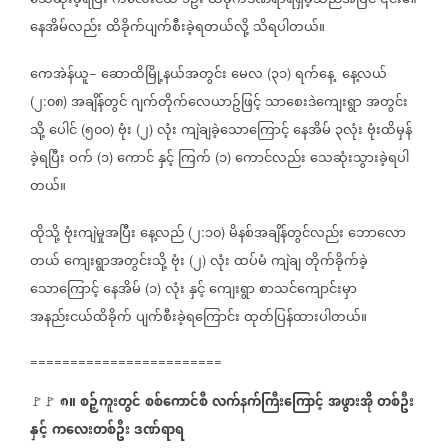
သေဆုံးခဲ့ရပြီး
ကလေးငယ်
၁ဦး
ထိခိုက်ဒဏ်ရာရရှိခဲ့သည်အပြင်
၎င်း၏
နေအိမ်လည်း
ထိခိုက်ပျက်စီးခဲ့ရတယ်လို့
သိရပါတယ်။
ကေအဲန်ယူ
ဆောထိမြို့နယ်အတွင်း
မေလ
၃၁
ရက်နေ့
နေ့လယ်
−
(
)
၂
၀၈
အချိန်တွင်
ဂျက်တိုက်လေယာဥ်ဖြင့်
သာစေးဒဲကျေးရွာ
အတွင်း
(
:
)
သို့
ပေါင်
၅၀၀
ဗုံး
၂
လုံး
ကျဲချခဲ့သောကြောင့်
နေအိမ်
၃လုံး
ဗုံးထိမှန်
(
)
(
)
ခဲ့ရပြီး
ဝက်
၁
ကောင်
နှင့်
ကြက်
၁
ကောင်လည်း
သေဆုံးသွားခဲ့ရပါ
(
)
(
)
တယ်။
ထိုသို့
ဗုံးကျဲမှုအပြီး
နေ့လည်
၂
၁၀
မိနစ်အချိန်တွင်လည်း
ဘောလော
(
:
)
တယ်
ကျေးရွာအတွင်းသို့
ဗုံး
၂
လုံး
ထပ်မံ
ကျဲချ
တိုက်ခိုက်ခဲ့
(
)
သောကြောင့်
နေအိမ်
၁
လုံး
နှင့်
ကျေးရွာ
စာသင်ကျောင်းမှာ
(
)
အနည်းငယ်ထိခိုက်
ပျက်စီးခဲ့ရကြောင်း
ထုတ်ပြန်ထားပါတယ်။
========================
၈။
စဉ့်ကူးတွင်
စစ်ကောင်စီ
လက်နက်ကြီးကြောင့်
အဖွားအို
တစ်ဦး
🚩🚩
နှင့်
ကလေးတစ်ဦး
ဒဏ်ရာရ