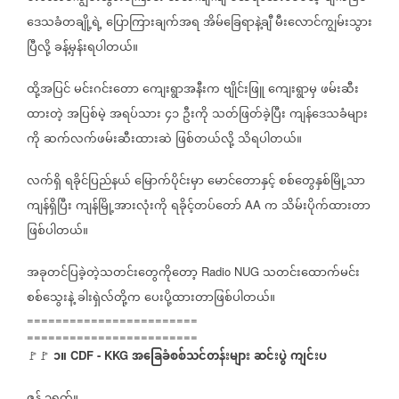
ဒေသခံတချို့ရဲ့
ပြောကြားချက်အရ
အိမ်ခြေရာနဲ့ချီ
မီးလောင်ကျွမ်းသွား
ပြီလို့
ခန့်မှန်းရပါတယ်။
ထို့အပြင်
မင်းဂင်းတော
ကျေးရွာအနီးက
ဗျိုင်းဖြူ
ကျေးရွာမှ
ဖမ်းဆီး
ထားတဲ့
အပြစ်မဲ့
အရပ်သား
၄၁
ဦးကို
သတ်ဖြတ်ခဲ့ပြီး
ကျန်ဒေသခံများ
ကို
ဆက်လက်ဖမ်းဆီးထားဆဲ
ဖြစ်တယ်လို့
သိရပါတယ်။
လက်ရှိ
ရခိုင်ပြည်နယ်
မြောက်ပိုင်းမှာ
မောင်တောနှင့်
စစ်တွေနှစ်မြို့သာ
ကျန်ရှိပြီး
ကျန်မြို့အားလုံးကို
ရခိုင့်တပ်တော်
က
သိမ်းပိုက်ထားတာ
AA
ဖြစ်ပါတယ်။
အခုတင်ပြခဲ့တဲ့သတင်းတွေကိုတော့
သတင်းထောက်မင်း
Radio NUG
စစ်သွေးနဲ့
ခါးရှဲလ်တို့က
ပေးပို့ထားတာဖြစ်ပါတယ်။
========================
========================
၁။
အခြေခံစစ်သင်တန်းများ
ဆင်းပွဲ
ကျင်းပ
🚩🚩
CDF - KKG