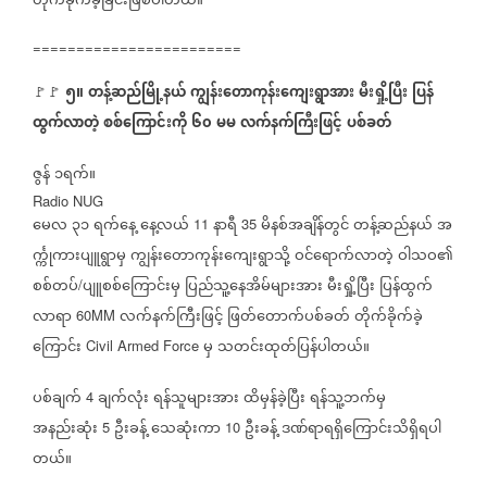
တိုက်ခိုက်ခဲ့ခြင်းဖြစ်ပါတယ်။
========================
၅။
တန့်ဆည်မြို့နယ်
ကျွန်းတောကုန်းကျေးရွာအား
မီးရှို့ပြီး
ပြန်
🚩🚩
ထွက်လာတဲ့
စစ်ကြောင်းကို
၆၀
မမ
လက်နက်ကြီးဖြင့်
ပစ်ခတ်
ဇွန်
၁ရက်။
Radio NUG
မေလ
၃၁
ရက်နေ့
နေ့လယ်
နာရီ
မိနစ်အချိန်တွင်
တန့်ဆည်နယ်
အ
11
35
င်္က္ကုကားပျူရွာမှ
ကျွန်းတောကုန်းကျေးရွာသို့
ဝင်ရောက်လာတဲ့
ဝါသဝ၏
စစ်တပ်
ပျူစစ်ကြောင်းမှ
ပြည်သူ့နေအိမ်များအား
မီးရှို့ပြီး
ပြန်ထွက်
/
လာရာ
လက်နက်ကြီးဖြင့်
ဖြတ်တောက်ပစ်ခတ်
တိုက်ခိုက်ခဲ့
60MM
ကြောင်း
မှ
သတင်းထုတ်ပြန်ပါတယ်။
Civil Armed Force
ပစ်ချက်
ချက်လုံး
ရန်သူများအား
ထိမှန်ခဲ့ပြီး
ရန်သူ့ဘက်မှ
4
အနည်းဆုံး
ဦးခန့်
သေဆုံးကာ
ဦးခန့်
ဒဏ်ရာရရှိကြောင်းသိရှိရပါ
5
10
တယ်။