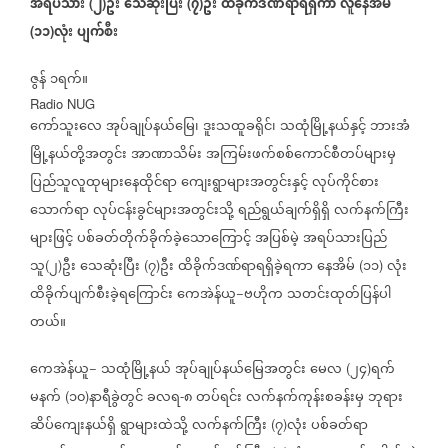
အရပ်သား
၂
ဦး
သေဆုံးပြီး
၇
ဦး
ထိခိုက်ဒဏ်ရာရရှိကာ
လူနေအိမ်
(
)
(
)
၁၁
လုံး
ပျက်စီး
(
)
ဇွန်
၁ရက်။
Radio NUG
ကော်သူးလေ
အုပ်ချုပ်နယ်မြေ၊
ဒူးသထူခရိုင်၊
သထုံမြို့နယ်နှင့်
ဘားအံ
မြို့နယ်တို့အတွင်း
အာဏာသိမ်း
အကြမ်းဖက်စစ်ကောင်စီတပ်များမှ
ပြည်သူလူထုများနေထိုင်ရာ
ကျေးရွာများအတွင်းနှင့်
လုပ်ကိုင်စား
သောက်ရာ
လုပ်ငန်းခွင်များအတွင်းသို့
ရည်ရွယ်ချက်ရှိရှိ
လက်နက်ကြီး
များဖြင့်
ပစ်ခတ်တိုက်ခိုက်ခဲ့သောကြောင့်
အပြစ်မဲ့
အရပ်သားပြည်
သူ
၂
ဦး
သေဆုံးပြီး
၇
ဦး
ထိခိုက်ဒဏ်ရာရရှိခဲ့ရကာ
နေအိမ်
၁၁
လုံး
(
)
(
)
(
)
ထိခိုက်ပျက်စီးခဲ့ရကြောင်း
ကေအဲန်ယူ
ဗဟိုက
သတင်းထုတ်ပြန်ပါ
−
တယ်။
ကေအဲန်ယူ
သထုံမြို့နယ်
အုပ်ချုပ်နယ်မြေအတွင်း
မေလ
၂၄
ရက်
−
(
)
မနက်
၁၀
နာရီခွဲတွင်
ခလရ
၈
တပ်ရင်း
လက်နက်ကုန်းစခန်းမှ
ဘုရား
(
)
-
ဆိပ်ကျေးနယ်ရှိ
ရွာများထဲသို့
လက်နက်ကြီး
၇
လုံး
ပစ်ခတ်ရာ
(
)