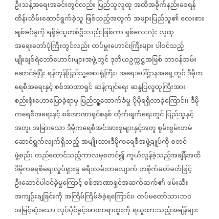
ဦးသန့်အရေးအခင်းတွင်လည်း
ပြည်သူလူထု
အထိအခိုက်နည်းစေရန်
ထိန်းသိမ်းဆောင်ရွက်ခဲ့သူ
ဖြစ်သည့်အတွက်
အများပြည်သူ၏
လေးစား
ချစ်ခင်မှုကို
ရရှိခဲ့သူတစ်ဦးလည်းဖြစ်ကာ
ရှစ်လေးလုံး
လူထု
အရေးတော်ပုံကြီးတွင်လည်း
တပ်မှူးဟောင်းကြီးများ
ပါဝင်သည့်
မျိုးချစ်ရဲဘော်ဟောင်းများအဖွဲ့တွင်
ဒုတိယဥက္ကဋ္ဌအဖြစ်
တာဝန်ထမ်း
ဆောင်ခဲ့ပြီး
ရန်ကုန်ပြည်သူ့ဆေးရုံကြီး၊
အရေးပေါ်ဌာနအရှေ့တွင်
ဒီမိုက
ရေစီအရေးနှင့်
စစ်အာဏာရှင်
ဆန့်ကျင်ရေး
ဆန္ဒပြလူထုကြီးအား
စည်းရုံးဟောပြောခဲ့ရာမှ
ပြည်သူ့ထောက်ခံမှု
ပိုမိုရရှိလာခဲ့ကြောင်း၊
ဒီမို
ကရေစီအရေးနှင့်
စစ်အာဏာရှင်စနစ်
တိုက်ဖျက်ရေးတွင်
ပြည်သူနှင့်
အတူ၊
အခြားသော
ဒီမိုကရေစီအင်အားစုများနှင့်အတူ
စွမ်းစွမ်းတမံ
ဆောင်ရွက်လျက်ရှိသည့်
အမျိုးသားဒီမိုကရေစီအဖွဲ့ချုပ်ကို
စတင်
ဖွဲ့စည်း
တည်ထောင်သည့်ကာလမှစတင်၍
ကွယ်လွန်ခဲ့သည့်အချိန်အထိ
ဒီမိုကရေစီရေးလှုပ်ရှားမှု
ခရီးလမ်းတလျောက်
တစိုက်မတ်မတ်ဖြင့်
ဦးဆောင်ပါဝင်ခဲ့မှုကြောင့်
စစ်အာဏာရှင်အဆက်ဆက်၏
ဖမ်းဆီး
အကျဉ်းချခြင်းကို
အကြိမ်ကြိမ်ခံခဲ့ရကြောင်း၊
တပ်မတော်သားဘဝ
အမြင့်ဆုံးသော
လုပ်ပိုင်ခွင့်အာဏာရာထူးကို
ရယူထားသည့်အချိန်များ