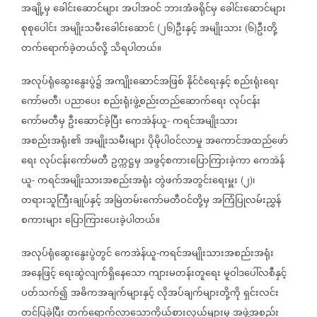
အချို့မှ
ခေါင်းဆောင်များ
အပါအ၀င်
ဘားအံခရိုင်မှ
ခေါင်းဆောင်များ
စုစုပေါင်း
အမျိုးသမီးခေါင်းဆောင်
၂၆
ဦးနှင့်
အမျိုးသား
၆
ဦးတို့
(
)
(
)
တက်ရောက်ခဲ့တယ်လို့
သိရပါတယ်။
အလုပ်ရုံဆွေးနွေးပွဲ၌
အကျိုးဆောင်အဖြစ်
နိုင်ငံရေးနှင့်
စည်းရုံးရေး
ကော်မတီ၊
ပညာပေး
စည်းရုံးဖွဲ့စည်းတည်ဆောက်ရေး
လုပ်ငန်း
ကော်မတီမှ
ဦးဆောင်ခဲ့ပြီး
ကေအဲန်ယူ
ကရင်အမျိုးသား
-
အစည်းအရုံး၏
အမျိုးသမီးများ
ပိုမိုပါဝင်လာမှု
အကောင်အထည်ဖော်
ရေး
လုပ်ငန်းကော်မတီ
ဥက္ကဋ္ဌမှ
အဖွင့်စကားပြောကြားခဲ့ကာ
ကေအဲန်
ယူ
ကရင်အမျိုးသားအစည်းအရုံး
တွဲဖက်အတွင်းရေးမှူး
၂
၊
-
(
)
တရားသူကြီးချုပ်နှင့်
အမြဲတမ်းကော်မတီဝင်တို့မှ
အကြံပြုလမ်းညွှန်
စကားများ
ပြောကြားပေးခဲ့ပါတယ်။
အလုပ်ရုံဆွေးနွေးပွဲတွင်
ကေအဲန်ယူ
ကရင်အမျိုးသားအစည်းအရုံး
-
အနေဖြင့်
ရေးဆွဲလျက်ရှိနေသော
ကျားမတန်းတူရေး
မူဝါဒပေါ်လစီနှင့်
ပတ်သက်၍
အဓိကအချက်များနှင့်
လိုအပ်ချက်များတို့ကို
ရှင်းလင်း
တင်ပြခဲ့ပြီး
တက်ရောက်လာသောကိုယ်စားလှယ်များမှ
အဖွဲ့အစည်း