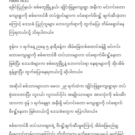
Radio NUG
ရခိုင်ပြည်နယ်၊
စစ်တွေမြို့နယ်၊
ဗျိုင်းဖြူကျေးရွာ
အနီးက
မင်းဂင်းတော
ကျေးရွာကို
စစ်ကောင်စီ
တပ်ဖွဲ့ဝင်များက
ဝင်ရောက်မီးရှို့
ဖျက်ဆီးခဲ့တာ
ကြောင့်
ဒေသခံ
ပြည်သူများ
ဘေးလွတ်ရာကို
ထွက်ပြေး
တိမ်းရှောင်နေ
ကြရတယ်လို့
သိရပါတယ်။
ဇွန်လ
၁
ရက်နေ့
ညနေ
၅
နာရီခန့်က
အိမ်ခြေတစ်ထောင်ခန့်ရှိ
မင်းဂင်း
တောကျေးရွာကို
စစ်ကောင်စီ
တပ်သားများက
ဝင်ရောက်မီးရှို့နေတာ
ဖြစ်ပြီး
ဒေသခံများက
စစ်တွေမြို့နဲ့
ဘေးကင်းရာ
နေရာများကို
အိုးအိမ်
စွန့်ခွာပြီး
ထွက်ပြေးနေရတယ်လို့
ဆိုပါတယ်။
အဆိုပါ
စစ်သားများဟာ
မေလ
၂၉
ရက်ထဲက
ဗျိုင်းဖြူကျေးရွာမှာ
တပ်
စွဲထားတာပြီး
လူငယ်၊
လူလတ်ပိုင်း
အမျိုးသားများ
အားလုံးကို
ဖမ်းဆီး
ထားကာ
ဇွန်
၁
ရက်နေ့မှာ
အနီးရှိ
မင်းဂင်းတော
ကျေးရွာကို
ဝင်ရောက်
မီးရှို့နေတာ
ဖြစ်တယ်လို့
ဒေသခံတွေက
ပြောပါတယ်။
စစ်ကောင်စီ
တပ်သားများရဲ့
မီးရှို့ဖျက်ဆီးမှုကြောင့်
အိမ်ခြေမည်မျှ
မီးလောင်ကျွမ်းသွားကြောင်း
တိတိကျကျ
မသိရသေးပေမယ့်
မျက်မြင်