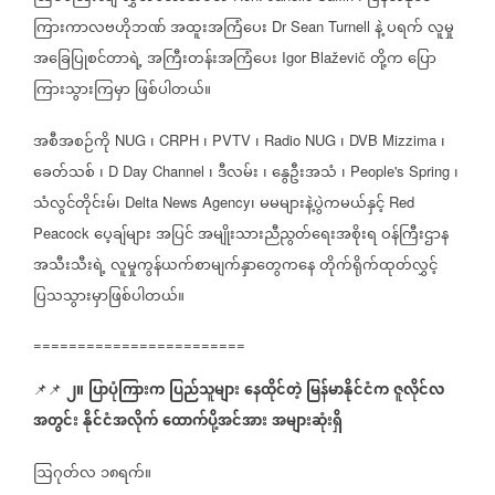
ကြားကာလဗဟိုဘဏ်
အထူးအကြံပေး
နဲ့
ပရက်
လူမှု
Dr Sean Turnell
အခြေပြုစင်တာရဲ့
အကြီးတန်းအကြံပေး
တို့က
ပြော
Igor Blaževič
ကြားသွားကြမှာ
ဖြစ်ပါတယ်။
အစီအစဉ်ကို
၊
၊
၊
၊
၊
NUG
CRPH
PVTV
Radio NUG
DVB Mizzima
ခေတ်သစ်
၊
၊
ဒီလမ်း
၊
နွေဦးအသံ
၊
၊
D Day Channel
People's Spring
သံလွင်တိုင်းမ်၊
၊
မမများနဲ့ပွဲကမယ်နှင့်
Delta News Agency
Red
ပေ့ချ်များ
အပြင်
အမျိုးသားညီညွတ်ရေးအစိုးရ
ဝန်ကြီးဌာန
Peacock
အသီးသီးရဲ့
လူမှုကွန်ယက်စာမျက်နှာတွေကနေ
တိုက်ရိုက်ထုတ်လွှင့်
ပြသသွားမှာဖြစ်ပါတယ်။
========================
၂။
ပြာပုံကြားက
ပြည်သူများ
နေထိုင်တဲ့
မြန်မာနိုင်ငံက
ဇူလိုင်လ
📌📌
အတွင်း
နိုင်ငံအလိုက်
ထောက်ပို့အင်အား
အများဆုံးရှိ
ဩဂုတ်လ
၁၈ရက်။