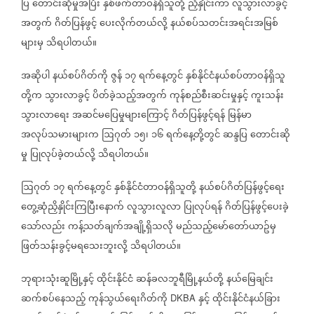
ပြ
တောင်းဆိုမှုအပြီး
နှစ်ဖက်တာဝန်ရှိသူတို့
ညှိနှိုင်းကာ
လူသွားလာခွင့်
အတွက်
ဂိတ်ပြန်ဖွင့်
ပေးလိုက်တယ်လို့
နယ်စပ်သတင်းအရင်းအမြစ်
များမှ
သိရပါတယ်။
အဆိုပါ
နယ်စပ်ဂိတ်ကို
ဇွန်
၁၇
ရက်နေ့တွင်
နှစ်နိုင်ငံနယ်စပ်တာဝန်ရှိသူ
တို့က
သွားလာခွင့်
ပိတ်ခဲ့သည့်အတွက်
ကုန်စည်စီးဆင်းမှုနှင့်
ကူးသန်း
သွားလာရေး
အဆင်မပြေမှုများကြောင့်
ဂိတ်ပြန်ဖွင့်ရန်
မြန်မာ
အလုပ်သမားများက
ဩဂုတ်
၁၅၊
၁၆
ရက်နေ့တို့တွင်
ဆန္ဒပြ
တောင်းဆို
မှု
ပြုလုပ်ခဲ့တယ်လို့
သိရပါတယ်။
ဩဂုတ်
၁၇
ရက်နေ့တွင်
နှစ်နိုင်ငံတာဝန်ရှိသူတို့
နယ်စပ်ဂိတ်ပြန်ဖွင့်ရေး
တွေ့ဆုံညှိနှိုင်းကြပြီးနောက်
လူသွားလူလာ
ပြုလုပ်ရန်
ဂိတ်ပြန်ဖွင့်ပေးခဲ့
သော်လည်း
ကန့်သတ်ချက်အချို့ရှိသလို
မည်သည့်မော်တော်ယာဥ်မှ
ဖြတ်သန်းခွင့်မရသေးဘူးလို့
သိရပါတယ်။
ဘုရားသုံးဆူမြို့နှင့်
ထိုင်းနိုင်ငံ
ဆန်ခလဘူရီမြို့နယ်တို့
နယ်မြေချင်း
ဆက်စပ်နေသည့်
ကုန်သွယ်ရေးဂိတ်ကို
နှင့်
ထိုင်းနိုင်ငံနယ်ခြား
DKBA