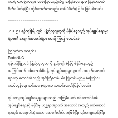
စောင့်
တပ်ဖွဲ့ဝင်များ
လမ်းပြင်သည့်ကိစ္စ
အငြင်းပွားရာမှ
မြန်မာဘက်
ဂိတ်စပိတ်ခဲ့ပြီး
ထိုင်းဘက်ကလည်း
ထပ်မံပိတ်ခဲ့ခြင်း
ဖြစ်ပါတယ်။
========================
၅။
ရန်ကုန်မြို့တွင်
ပြည်သူလူထုကို
ဖိနှိပ်နေသည့်
အုပ်ချုပ်ရေးမှူး
📌📌
များ၏
အချက်အလက်များ
ပေးပို့ကြရန်
တောင်းခံ
ဩဂုတ်လ
၁၈ရက်။
RadioNUG
ရန်ကုန်မြို့တွင်
ပြည်သူလူထုကို
နည်းမျိုးစုံဖြင့်
ဖိနှိပ်နေသည့်
အကြမ်းဖက်
စစ်ကောင်စီခန့်
အုပ်ချုပ်ရေးမှူးများ၏
အချက်အလက်
များကို
တောင်းခံသည့်
အုပ်ကြီးကမ်ပိန်း
ပြုလုပ်မည်ဖြစ်ကြောင်း
တော်လှန်ရေး
အင်အားစုများက
သတင်းထုတ်ပြန်ပါတယ်။
ရပ်ကျေးအုပ်ချုပ်ရေးမှူးများသည်
အကြမ်းဖက်
စစ်ကောင်စီ၏
အုပ်ချုပ်ရေးနှင့်
ဖိနှိပ်မှု
ယန္တရားများကို
အကောင်အထည်
ဖော်ဆောင်
ရာတွင်
အရေးပါဆုံးသော
ထောက်တိုင်များဖြစ်ပြီး
ရပ်ကျေးအုပ်ကြီး