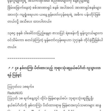
မွန်လူမျိုးတို့ရဲ့
အသက်အိုးအိမ်၊
စည်းစိမ်များကို
နေ့စဉ်နဲ့အမျှ
ခြိမ်းခြောက်နေတဲ့
စစ်အာဏာရှင်
စနစ်
အပါအဝင်
အာဏာရှင်စနစ်များ
အားလုံး
ကျရှုံးရေးဟာ
ယနေ့
မွန်တော်လှန်ရေးရဲ့
အဓိက
ပန်းတိုင်ဖြစ်
တယ်လို့
အသိပေး
ထားပါတယ်။
၁၃၈၄
ခုနှစ်
ဝါခေါင်လပြည့်နေ့မှာ
ဇာသပြင်
ရဲစခန်းကို
မွန်လူငယ်များက
ဝင်သိမ်းကာ
စတင်ခဲ့ကြတဲ့
မွန်တော်လှန်ရေးဟာ
၇၇
နှစ်
တိုင်ခဲ့ပြီဖြစ်ပါ
(
)
တယ်။
========================
၄။
နှစ်လကြာ
ပိတ်ထားသည့်
ဘုရားသုံးဆူနယ်စပ်ဂိတ်
လူသွားလာ
📌📌
ရန်
ပြန်ဖွင့်
ဩဂုတ်လ
၁၈ရက်။
RadioNUG
ဩဂုတ်
၁၈
ရက်နေ့တွင်
ထိုင်း
မြန်မာနယ်စပ်၊
ဘုရားသုံးဆူမြို့ရှိ၊
-
နယ်စပ်ဂိတ်ကို
နှစ်လကြာ
ပိတ်ထားရာမှ
မြန်မာအလုပ်သမားများ
ဆန္ဒ