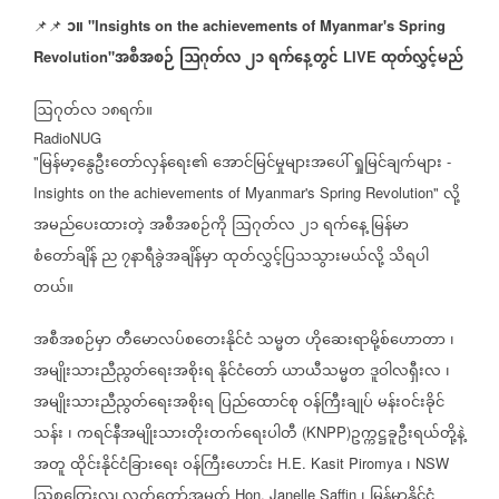
၁။
📌📌
"Insights on the achievements of Myanmar's Spring
အစီအစဉ်
ဩဂုတ်လ
၂၁
ရက်နေ့တွင်
ထုတ်လွှင့်မည်
Revolution"
LIVE
ဩဂုတ်လ
၁၈ရက်။
RadioNUG
မြန်မာ့နွေဦးတော်လှန်ရေး၏
အောင်မြင်မှုများအပေါ်
ရှုမြင်ချက်များ
"
-
လို့
Insights on the achievements of Myanmar's Spring Revolution"
အမည်ပေးထားတဲ့
အစီအစဉ်ကို
ဩဂုတ်လ
၂၁
ရက်နေ့
မြန်မာ
စံတော်ချိန်
ည
၇နာရီခွဲအချိန်မှာ
ထုတ်လွှင့်ပြသသွားမယ်လို့
သိရပါ
တယ်။
အစီအစဉ်မှာ
တီမောလပ်စတေးနိုင်ငံ
သမ္မတ
ဟိုဆေးရာမို့စ်ဟောတာ
၊
အမျိုးသားညီညွတ်ရေးအစိုးရ
နိုင်ငံတော်
ယာယီသမ္မတ
ဒူဝါလရှီးလ
၊
အမျိုးသားညီညွတ်ရေးအစိုးရ
ပြည်ထောင်စု
ဝန်ကြီးချုပ်
မန်းဝင်းခိုင်
သန်း
၊
ကရင်နီအမျိုးသားတိုးတက်ရေးပါတီ
ဥက္ကဋ္ဌခူဦးရယ်တို့နဲ့
(KNPP)
အတူ
ထိုင်းနိုင်ငံခြားရေး
ဝန်ကြီးဟောင်း
၊
H.E. Kasit Piromya
NSW
ဩစတြေးလျ
လွှတ်တော်အမတ်
၊
မြန်မာနိုင်ငံ
Hon. Janelle Saffin