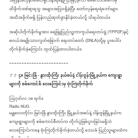
အပြန်အလှန်ပစ်ခတ်မှု
၁
နာရီခန့်ကြာမြင့်ခဲ့ကာ
စစ်ကောင်စီဖက်မှ
ထိခိုက်ဒဏ်ရာရသူ
အများအပြားရှိခဲ့ပြီး
တော်လှန်ရေးရဲဘော်များ
အထိအခိုက်မရှိ
ပြန်လည်ဆုတ်ခွာနိုင်ခဲ့တယ်လို့
သိရပါတယ်။
အဆိုပါတိုက်ခိုက်မှုအား
ရေဖြူပြည်သူ့ကာကွယ်ရေးတပ်ဖွဲ့
နှင့်
(YPPDF)
ဓဝယ်အမျိုးသားလွတ်မြောက်
ရေးတပ်တော်
တို့မှ
ပူးပေါင်း
(DNLA)
တိုက်ခိုက်ခဲ့ကြောင်း
ထုတ်ပြန်ထားပါတယ်။
========================
၄။
မြင်းခြံ
နွားထိုးကြီး
နယ်စပ်နဲ့
ငါန်းဇွန်းမြို့နယ်က
ကျေးရွာ
🚩🚩
-
များကို
စစ်ကောင်စီ
လေကြောင်းမှ
ဗုံးကြဲတိုက်ခိုက်
ဩဂုတ်လ
၁၈
ရက်။
Radio NUG
မန္တလေးတိုင်း၊
မြင်းခြံ
နွားထိုးကြီး
မြို့နယ်အစပ်နဲ့
ငါန်းဇွန်မြို့နယ်က
-
ကျေးရွာများကို
စစ်ကောင်စီတပ်က
တိုက်ပွဲဖြစ်ပွားခြင်းမရှိဘဲ
လေကြောင်းကနေ
ဗုံးကြဲတိုက်ခိုက်ခဲ့တယ်လို့
ဒေသခံ
ပြည်သူများထံက