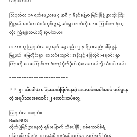
သိရပါတယ်။
ဩဂုတ်လ
၁၈
ရက်နေ့
ညနေ
၄
နာရီ
၅
မိနစ်ခန့်မှာ
မြင်းခြံနဲ့
နွားထိုးကြီး
မြို့နယ်အစပ်က
ခံစပ်ကုန်းရွာနဲ့
မင်းရွာ
ဘက်ကို
လေကြောင်းက
ဗုံး
၄
လုံး
ကြဲချခဲ့တယ်လို့
ဆိုပါတယ်။
အလားတူ
ဩဂုတ်လ
၁၇
ရက်
နေ့လည်
၁၂
နာရီမှာလည်း
ငါန်းဇွန်
မြို့နယ်၊
မြေတိုင်းရွာ
စာသင်ကျောင်း
အနီးနှင့်
မြေတိုင်း
ရေဇင်း
ရွာ
-
ကြားကို
လေကြောင်းက
ဗုံးကျဲတိုက်ခိုက်
ခဲ့သေးတယ်လို့
သိရပါတယ်။
========================
၅။
သီပေါမှာ
ခြေထောက်ပြတ်နေတဲ့
အလောင်းအပါအဝင်
ပုတ်ပွနေ
🚩🚩
တဲ့
အရပ်သားအလောင်း
၂
လောင်းထပ်တွေ့
ဩဂုတ်လ
၁၈ရက်။
RadioNUG
တိုက်ပွဲဖြစ်ပွားနေတဲ့
ရှမ်းမြောက်
သီပေါမြို့
စစ်ကောင်စီရဲ့
ခြေလျင်တပ်ရင်း
၂၃
အနီးရှိ
နားမုံရပ်ကွက်မှာ
လက်နက်ကြီးနဲ့
-