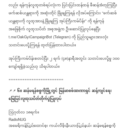
လည်း
ရန်ကုန်လူထုတစ်ရပ်လုံးက
ပြင်းပြင်းထန်ထန်
ဖီဆန်အံတုကြပြီး
ဖက်ဆစ်ယန္တရားကို
အဆုံးတိုင်
ဖြိုချကြရန်
လိုအပ်ကြောင်း၊
ဖက်ဆစ်
“
ယန္တရားကို
လူထုအားနဲ့
ဖြိုချကြ
အုပ်ကြီးကမ်ပိန်း
ကို
ရန်ကုန်
"
အခြေစိုက်
လူထုသပိတ်
အစုအဖွဲ့က
ဦးဆောင်ပြုလုပ်နေပြီး
ကို
ပြည်သူများအားလုံး
t.me/OakGyiCampaignBot (Telegram)
သတင်းပေးပို့ကြရန်
ထုတ်ပြန်ထားပါတယ်။
အုပ်ကြီးကမ်ပိန်းစတင်ပြီး
၂
ရက်
၄၈
နာရီအတွင်း
သတင်းပေးပို့မှု
၁၀၀
(
)
ကျော်ရရှိခဲ့သည်ဟု
သိရပါတယ်။
========================
၆။
ဆန်ဖရန်စစ္စကိုမြို့တွင်
မြန်မာစစ်အာဏာရှင်
ဆန့်ကျင်ရေး
📌📌
မြေပြင်လူထုသပိတ်တိုက်ပွဲပြုလုပ်
ဩဂုတ်လ
၁၈ရက်။
RadioNUG
အမေရိကန်ပြည်ထောင်စု၊
ကယ်လီဖိုးနီးယားပြည်နယ်၊
ဆန်ဖရန်စစ္စကို