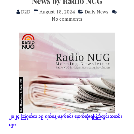
News by Radio NUG
D2D
August 18, 2024
Daily News
No comments
၂၀၂၄
သြဂုတ်လ
၁၉
ရက်နေ့
မနက်ခင်း
နောက်ဆုံးရပြည်တွင်းသတင်း
များ