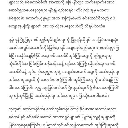
များသည်
စစ်ကောင်စီ၏
အာဏာကို
မြေပြင်တွင်
သက်ရောက်အောင်
ဆောင်ရွက်ပေးနေသူများဖြစ်၍
ဧည့်စာရင်း
တိုင်ကြားမှုမှ
မတရား
စစ်မှုထမ်း
ကောက်ယူမှုများအထိ
အကြမ်းဖက်
စစ်ကောင်စီသည်
ရပ်
ကျေးအုပ်ကြီးများ၏
အားကို
လိုအပ်နေတယ်လို့
သိရပါတယ်။
ရန်ကုန်မြို့ပြမှာ
စစ်ကျွန်အုပ်ချုပ်ရေးကို
ဖြိုချဖို့ဆိုရင်
အခြေခံအကျဆုံး
ဖောင်ဒေးရှင်းထောက်တိုင်ဖြစ်တဲ့
ရပ်ကျေးအုပ်ချုပ်ရေးက
စတင်ရမှာဖြ
စ်ပြိး
အနိုင်ကျင့်ဖိနှိပ်နေတဲ့
စစ်ကောင်စီအုပ်ကြီးတွေကို
ရပ်ရွာလူထု
ကိုယ်တိုင်က
ပြင်းပြင်းထန်ထန်
ဆန့်ကျင်အာခံကြဖို့
လိုအပ်နေကာ
စစ်
ကောင်စီခန့်
အုပ်ချုပ်ရေးမှူးတွေရဲ့
အချက်အလက်တွေကို
တော်လှန်ရေး
အင်အားစုတွေဆီကို
သတင်းပေးပို့ကြပါ။
အုပ်ကြီးတွေကို
ဖယ်ကျဉ်ကြ
ပါ။
အာခံကြပါ။
လူမှုရေးပြစ်ဒဏ်ခတ်ပြီး
နှုတ်ထွက်ဖို့
ဖိအားပေးကြပါ
"
ဟု
ရန်ကုန်မြို့ပြ
တော်လှန်ရေး
အင်အားစုမှ
ပြောဆိုထားပါတယ်။
လူထု၏
တော်လှန်စိတ်၊
တော်လှန်မာန်ကြောင့်
ခိုင်မာအားကောင်းသော
စစ်တပ်နှင့်
စစ်ခေါင်းဆောင်
အာဏာရှင်များ၏
ပြိုလဲမှုကျရှုံးမှုများကို
မြင်တွေ့နေရကြောင်း၊
ရပ်ရွာထဲတွင်
စစ်ကျွန်သဘောက်
အုပ်ကြီးများကို