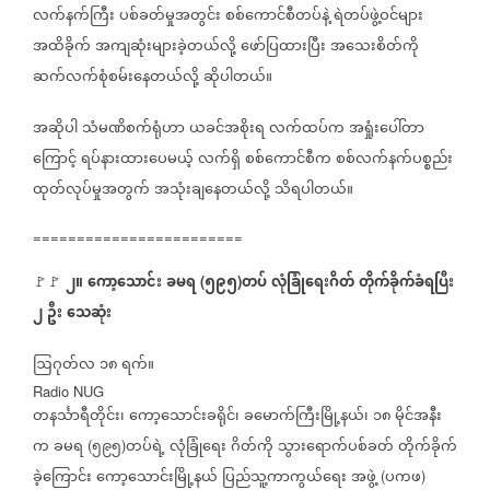
လက်နက်ကြီး
ပစ်ခတ်မှုအတွင်း
စစ်ကောင်စီတပ်နဲ့
ရဲတပ်ဖွဲ့ဝင်များ
အထိခိုက်
အကျဆုံးများခဲ့တယ်လို့
ဖော်ပြထားပြီး
အသေးစိတ်ကို
ဆက်လက်စုံစမ်းနေတယ်လို့
ဆိုပါတယ်။
အဆိုပါ
သံမဏိစက်ရုံဟာ
ယခင်အစိုးရ
လက်ထပ်က
အရှုံးပေါ်တာ
ကြောင့်
ရပ်နားထားပေမယ့်
လက်ရှိ
စစ်ကောင်စီက
စစ်လက်နက်ပစ္စည်း
ထုတ်လုပ်မှုအတွက်
အသုံးချနေတယ်လို့
သိရပါတယ်။
========================
၂။
ကော့သောင်း
ခမရ
၅၉၅
တပ်
လုံခြုံရေးဂိတ်
တိုက်ခိုက်ခံရပြီး
🚩🚩
(
)
၂
ဦး
သေဆုံး
ဩဂုတ်လ
၁၈
ရက်။
Radio NUG
တနင်္သာရီတိုင်း၊
ကော့သောင်းခရိုင်၊
ခမောက်ကြီးမြို့နယ်၊
၁၈
မိုင်အနီး
က
ခမရ
၅၉၅
တပ်ရဲ့
လုံခြုံရေး
ဂိတ်ကို
သွားရောက်ပစ်ခတ်
တိုက်ခိုက်
(
)
ခဲ့ကြောင်း
ကော့သောင်းမြို့နယ်
ပြည်သူ့ကာကွယ်ရေး
အဖွဲ့
ပကဖ
(
)