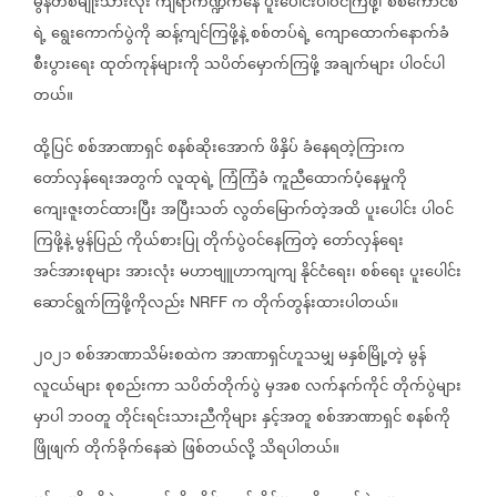
မွန်တစ်မျိုးသားလုံး
ကျရာကဏ္ဍကနေ
ပူးပေါင်းပါဝင်ကြဖို့၊
စစ်ကောင်စီ
ရဲ့
ရွေးကောက်ပွဲကို
ဆန့်ကျင်ကြဖို့နဲ့
စစ်တပ်ရဲ့
ကျောထောက်နောက်ခံ
စီးပွားရေး
ထုတ်ကုန်များကို
သပိတ်မှောက်ကြဖို့
အချက်များ
ပါဝင်ပါ
တယ်။
ထို့ပြင်
စစ်အာဏာရှင်
စနစ်ဆိုးအောက်
ဖိနှိပ်
ခံနေရတဲ့ကြားက
တော်လှန်ရေးအတွက်
လူထုရဲ့
ကြံကြံခံ
ကူညီထောက်ပံ့နေမှုကို
ကျေးဇူးတင်ထားပြီး
အပြီးသတ်
လွတ်မြောက်တဲ့အထိ
ပူးပေါင်း
ပါဝင်
ကြဖို့နဲ့
မွန်ပြည်
ကိုယ်စားပြု
တိုက်ပွဲဝင်နေကြတဲ့
တော်လှန်ရေး
အင်အားစုများ
အားလုံး
မဟာဗျူဟာကျကျ
နိုင်ငံရေး၊
စစ်ရေး
ပူးပေါင်း
ဆောင်ရွက်ကြဖို့ကိုလည်း
က
တိုက်တွန်းထားပါတယ်။
NRFF
၂၀၂၁
စစ်အာဏာသိမ်းစထဲက
အာဏာရှင်ဟူသမျှ
မနှစ်မြို့တဲ့
မွန်
လူငယ်များ
စုစည်းကာ
သပိတ်တိုက်ပွဲ
မှအစ
လက်နက်ကိုင်
တိုက်ပွဲများ
မှာပါ
ဘဝတူ
တိုင်းရင်းသားညီကိုများ
နှင့်အတူ
စစ်အာဏာရှင်
စနစ်ကို
ဖြိုဖျက်
တိုက်ခိုက်နေဆဲ
ဖြစ်တယ်လို့
သိရပါတယ်။