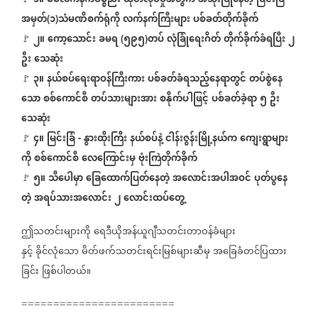
၁။
စစ်လက်နက်ပစ္စည်း
ထုတ်လုပ်မှုအတွက်
အသုံးပြုနေတဲ့
မြင်းခြံ
အမှတ်
၁
သံမဏိစက်ရုံကို
လက်နက်ကြီးများ
ပစ်ခတ်တိုက်ခိုက်
(
)
၂။
ကော့သောင်း
ခမရ
၅၉၅
တပ်
လုံခြုံရေးဂိတ်
တိုက်ခိုက်ခံရပြီး
၂
🚩
(
)
ဦး
သေဆုံး
၃။
နယ်စပ်ရေးရာဝန်ကြီးကား
ပစ်ခတ်ခံရသည့်နေရာတွင်
တပ်စွဲနေ
🚩
သော
စစ်ကောင်စီ
တပ်သားများအား
စနိုက်ပါဖြင့်
ပစ်ခတ်ခဲ့ရာ
၅
ဦး
သေဆုံး
၄။
မြင်းခြံ
နွားထိုးကြီး
နယ်စပ်နဲ့
ငါန်းဇွန်းမြို့နယ်က
ကျေးရွာများ
🚩
-
ကို
စစ်ကောင်စီ
လေကြောင်းမှ
ဗုံးကြဲတိုက်ခိုက်
၅။
သီပေါမှာ
ခြေထောက်ပြတ်နေတဲ့
အလောင်းအပါအဝင်
ပုတ်ပွနေ
🚩
တဲ့
အရပ်သားအလောင်း
၂
လောင်းထပ်တွေ့
ဤသတင်းများကို
ရေဒီယိုအန်ယူဂျီသတင်းတာဝန်ခံများ
နှင့်
ခိုင်လုံသော
မိတ်ဖက်သတင်းရင်းမြစ်များဆီမှ
အခြေခံတင်ပြထား
ခြင်း
ဖြစ်ပါတယ်။
========================