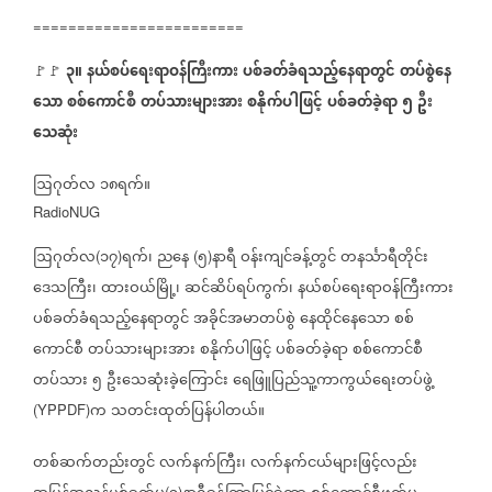
========================
၃။
နယ်စပ်ရေးရာဝန်ကြီးကား
ပစ်ခတ်ခံရသည့်နေရာတွင်
တပ်စွဲနေ
🚩🚩
သော
စစ်ကောင်စီ
တပ်သားများအား
စနိုက်ပါဖြင့်
ပစ်ခတ်ခဲ့ရာ
၅
ဦး
သေဆုံး
ဩဂုတ်လ
၁၈ရက်။
RadioNUG
ဩဂုတ်လ
၁၇
ရက်၊
ညနေ
၅
နာရီ
ဝန်းကျင်ခန့်တွင်
တနင်္သာရီတိုင်း
(
)
(
)
ဒေသကြီး၊
ထားဝယ်မြို့၊
ဆင်ဆိပ်ရပ်ကွက်၊
နယ်စပ်ရေးရာဝန်ကြီးကား
ပစ်ခတ်ခံရသည့်နေရာတွင်
အခိုင်အမာတပ်စွဲ
နေထိုင်နေသော
စစ်
ကောင်စီ
တပ်သားများအား
စနိုက်ပါဖြင့်
ပစ်ခတ်ခဲ့ရာ
စစ်ကောင်စီ
တပ်သား
၅
ဦးသေဆုံးခဲ့ကြောင်း
ရေဖြူပြည်သူ့ကာကွယ်ရေးတပ်ဖွဲ့
က
သတင်းထုတ်ပြန်ပါတယ်။
(YPPDF)
တစ်ဆက်တည်းတွင်
လက်နက်ကြီး၊
လက်နက်ငယ်များဖြင့်လည်း
(
)