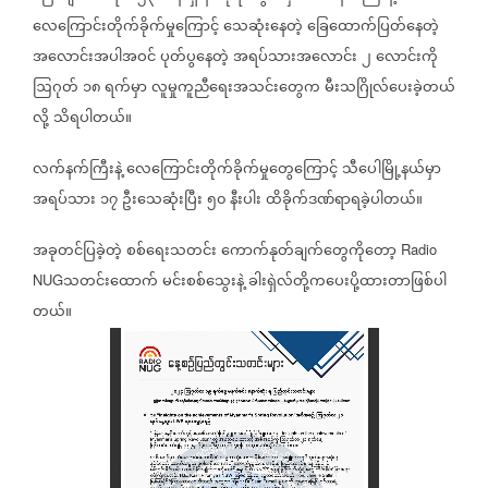
လေကြောင်းတိုက်ခိုက်မှုကြောင့်
သေဆုံးနေတဲ့
ခြေထောက်ပြတ်နေတဲ့
အလောင်းအပါအဝင်
ပုတ်ပွနေတဲ့
အရပ်သားအလောင်း
၂
လောင်းကို
ဩဂုတ်
၁၈
ရက်မှာ
လူမှုကူညီရေးအသင်းတွေက
မီးသဂြိုလ်ပေးခဲ့တယ်
လို့
သိရပါတယ်။
လက်နက်ကြီးနဲ့
လေကြောင်းတိုက်ခိုက်မှုတွေကြောင့်
သီပေါမြို့နယ်မှာ
အရပ်သား
၁၇
ဦးသေဆုံးပြီး
၅၀
နီးပါး
ထိခိုက်ဒဏ်ရာရခဲ့ပါတယ်။
အခုတင်ပြခဲ့တဲ့
စစ်ရေးသတင်း
ကောက်နုတ်ချက်တွေကိုတော့
Radio
သတင်းထောက်
မင်းစစ်သွေးနဲ့
ခါးရှဲလ်တို့ကပေးပို့ထားတာဖြစ်ပါ
NUG
တယ်။