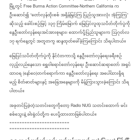
မြို့တွင်
က
Free Burma Action Committee-Northern California
ဦးဆောင်၍
တော်လှန်ထိုးစစ်
အရှိန်မြှင့်ကြ
ပြည်သူအားလုံး
အုံကြွကြ
“
”
ဆိုသည့်
ခေါင်းစဉ်ဖြင့်
၁၃၇
ကြိမ်မြောက်
မြေပြင်လူထုသပိတ်တိုက်ပွဲကို
နွေဦးတော်လှန်ရေးအင်အားစုများ၊
ထောက်ပို့ပြည်သူများက
ဩဂုတ်လ
၁၇
ရက်နေ့တွင်
အတူတကွ
ဆန္ဒထုတ်ဖေါ်ခဲ့ကြကြောင်း
သိရပါတယ်။
မြေပြင်သပိတ်တိုက်ပွဲကို
နိုင်ငံတကာသို့
နွေဦးတော်လှန်ရေးခရီးစဉ်
လှည့်လည်နေသော
ရွှေဝါရောင်တော်လှန်ရေး
ဦးဆောင်ဆရာတော်
အရှင်
ထာဝရ
နော်ဝေ
တက်ရောက်ကာ
နွေဦးတော်လှန်ရေး
အပေါ်ထားရှိရ
(
)
မည့်
စိတ်ဓာတ်များနှင့်
အခြေအနေများကို
မိန့်ကြားသွားခဲ့ကြောင်း
သိရ
ပါတယ်။
အခုတင်ပြခဲ့တဲ့သတင်းတွေကိုတော့
သတင်းထောက်
မင်း
Radio NUG
စစ်သွေးနဲ့
ခါးရှဲလ်တို့က
ပေးပို့ထားတာဖြစ်ပါတယ်။
========================
========================