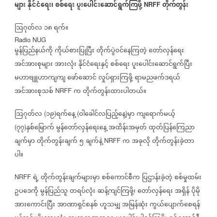
များ
နိုင်ငံရေး၊
စစ်ရေး
ပူးပေါင်းဆောင်ရွက်ကြဖို့
တိုက်တွန်း
NRFF
ဩဂုတ်လ
၁၈
ရက်။
Radio NUG
မွန်ပြည်နယ်ကို
ကိုယ်စားပြုပြီး
တိုက်ပွဲဝင်နေကြတဲ့
တော်လှန်ရေး
အင်အားစုများ
အားလုံး
နိုင်ငံရေးနှင့်
စစ်ရေး
ပူးပေါင်းဆောင်ရွက်ပြီး
မဟာဗျူဟာကျကျ
ဖော်ဆောင်
လှုပ်ရှားကြဖို့
ရာမညဖက်ဒရယ်
အင်အားစုသစ်
က
တိုက်တွန်းထားပါတယ်။
NRFF
ဩဂုတ်လ
၁၉
ရက်နေ့
ဝါခေါင်လပြည့်နေ့
မှာ
ကျရောက်မယ့်
(
)
(
)
၇၇
နှစ်မြောက်
မွန်တော်လှန်ရေးနေ့
အထိန်းအမှတ်
ထုတ်ပြန်ကြေညာ
(
)
ချက်မှာ
တိုက်တွန်းချက်
၅
ချက်နဲ့
က
အခုလို
တိုက်တွန်းခဲ့တာ
NRFF
ပါ။
ရဲ့
တိုက်တွန်းချက်များမှာ
စစ်ကောင်စီက
ပြဌာန်းခဲ့တဲ့
စစ်မှုထမ်း
NRFF
ဥပဒေကို
မွန်ပြည်သူ
တရပ်လုံး
ဆန့်ကျင်ကြဖို့၊
တော်လှန်ရေး
အရှိန်
ပိုမို
အားကောင်းပြီး
အာဏာရှင်စနစ်
ဟူသမျှ
အမြန်ဆုံး
ကွယ်ပျောက်စေရန်