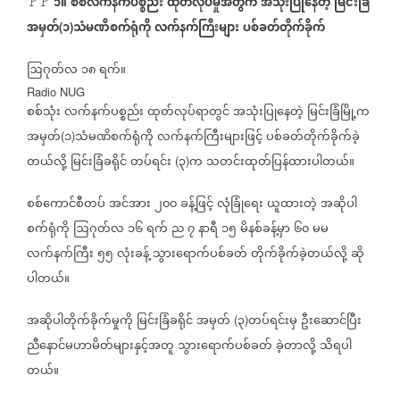
၁။
စစ်လက်နက်ပစ္စည်း
ထုတ်လုပ်မှုအတွက်
အသုံးပြုနေတဲ့
မြင်းခြံ
🚩🚩
အမှတ်
၁
သံမဏိစက်ရုံကို
လက်နက်ကြီးများ
ပစ်ခတ်တိုက်ခိုက်
(
)
ဩဂုတ်လ
၁၈
ရက်။
Radio NUG
စစ်သုံး
လက်နက်ပစ္စည်း
ထုတ်လုပ်ရာတွင်
အသုံးပြုနေတဲ့
မြင်းခြံမြို့က
အမှတ်
၁
သံမဏိစက်ရုံကို
လက်နက်ကြီးများဖြင့်
ပစ်ခတ်တိုက်ခိုက်ခဲ့
(
)
တယ်လို့
မြင်းခြံခရိုင်
တပ်ရင်း
၃
က
သတင်းထုတ်ပြန်ထားပါတယ်။
(
)
စစ်ကောင်စီတပ်
အင်အား
၂၀၀
ခန့်ဖြင့်
လုံခြုံရေး
ယူထားတဲ့
အဆိုပါ
စက်ရုံကို
ဩဂုတ်လ
၁၆
ရက်
ည
၇
နာရီ
၁၅
မိနစ်ခန့်မှာ
၆၀
မမ
လက်နက်ကြီး
၅၅
လုံးခန့်
သွားရောက်ပစ်ခတ်
တိုက်ခိုက်ခဲ့တယ်လို့
ဆို
ပါတယ်။
အဆိုပါတိုက်ခိုက်မှုကို
မြင်းခြံခရိုင်
အမှတ်
၃
တပ်ရင်းမှ
ဦးဆောင်ပြီး
(
)
ညီနောင်မဟာမိတ်များနှင့်အတူ
သွားရောက်ပစ်ခတ်
ခဲ့တာလို့
သိရပါ
တယ်။