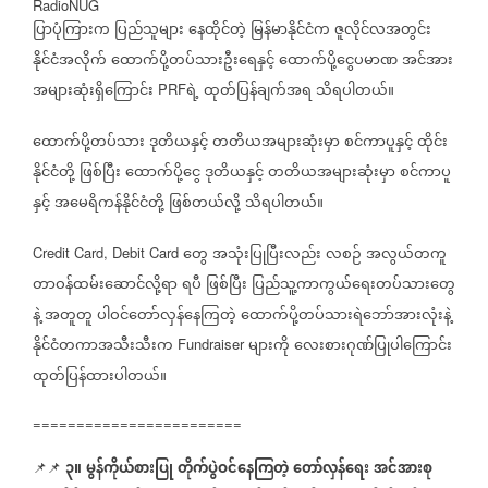
RadioNUG
ပြာပုံကြားက
ပြည်သူများ
နေထိုင်တဲ့
မြန်မာနိုင်ငံက
ဇူလိုင်လအတွင်း
နိုင်ငံအလိုက်
ထောက်ပို့တပ်သားဦးရေနှင့်
ထောက်ပို့ငွေပမာဏ
အင်အား
အများဆုံးရှိကြောင်း
ရဲ့
ထုတ်ပြန်ချက်အရ
သိရပါတယ်။
PRF
ထောက်ပို့တပ်သား
ဒုတိယနှင့်
တတိယအများဆုံးမှာ
စင်ကာပူနှင့်
ထိုင်း
နိုင်ငံတို့
ဖြစ်ပြီး
ထောက်ပို့ငွေ
ဒုတိယနှင့်
တတိယအများဆုံးမှာ
စင်ကာပူ
နှင့်
အမေရိကန်နိုင်ငံတို့
ဖြစ်တယ်လို့
သိရပါတယ်။
တွေ
အသုံးပြုပြီးလည်း
လစဉ်
အလွယ်တကူ
Credit Card, Debit Card
တာဝန်ထမ်းဆောင်လို့ရာ
ရပီ
ဖြစ်ပြီး
ပြည်သူ့ကာကွယ်ရေးတပ်သားတွေ
နဲ့
အတူတူ
ပါဝင်တော်လှန်နေကြတဲ့
ထောက်ပို့တပ်သားရဲဘော်အားလုံးနဲ့
နိုင်ငံတကာအသီးသီးက
များကို
လေးစားဂုဏ်ပြုပါကြောင်း
Fundraiser
ထုတ်ပြန်ထားပါတယ်။
========================
၃။
မွန်ကိုယ်စားပြု
တိုက်ပွဲဝင်နေကြတဲ့
တော်လှန်ရေး
အင်အားစု
📌📌