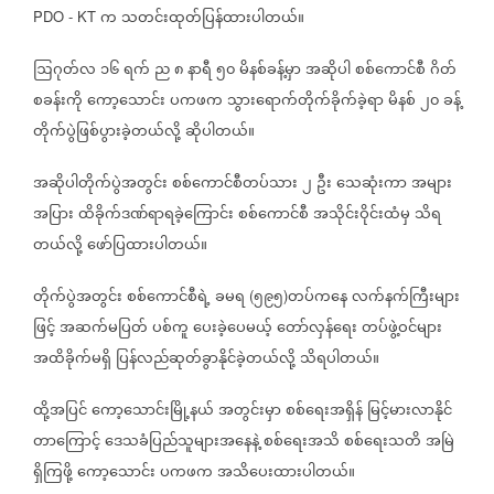
က
သတင်းထုတ်ပြန်ထားပါတယ်။
PDO - KT
ဩဂုတ်လ
၁၆
ရက်
ည
၈
နာရီ
၅၀
မိနစ်ခန့်မှာ
အဆိုပါ
စစ်ကောင်စီ
ဂိတ်
စခန်းကို
ကော့သောင်း
ပကဖက
သွားရောက်တိုက်ခိုက်ခဲ့ရာ
မိနစ်
၂၀
ခန့်
တိုက်ပွဲဖြစ်ပွားခဲ့တယ်လို့
ဆိုပါတယ်။
အဆိုပါတိုက်ပွဲအတွင်း
စစ်ကောင်စီတပ်သား
၂
ဦး
သေဆုံးကာ
အများ
အပြား
ထိခိုက်ဒဏ်ရာရခဲ့ကြောင်း
စစ်ကောင်စီ
အသိုင်းဝိုင်းထံမှ
သိရ
တယ်လို့
ဖော်ပြထားပါတယ်။
တိုက်ပွဲအတွင်း
စစ်ကောင်စီရဲ့
ခမရ
၅၉၅
တပ်ကနေ
လက်နက်ကြီးများ
(
)
ဖြင့်
အဆက်မပြတ်
ပစ်ကူ
ပေးခဲ့ပေမယ့်
တော်လှန်ရေး
တပ်ဖွဲ့ဝင်များ
အထိခိုက်မရှိ
ပြန်လည်ဆုတ်ခွာနိုင်ခဲ့တယ်လို့
သိရပါတယ်။
ထို့အပြင်
ကော့သောင်းမြို့နယ်
အတွင်းမှာ
စစ်ရေးအရှိန်
မြင့်မားလာနိုင်
တာကြောင့်
ဒေသခံပြည်သူများအနေနဲ့
စစ်ရေးအသိ
စစ်ရေးသတိ
အမြဲ
ရှိကြဖို့
ကော့သောင်း
ပကဖက
အသိပေးထားပါတယ်။