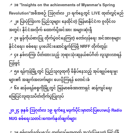
၁။
📌
"Insights on the achievements of Myanmar's Spring
အစီအစဉ်
ဩဂုတ်လ
၂၁
ရက်နေ့တွင်
ထုတ်လွှင့်မည်
Revolution"
LIVE
၂။
ပြာပုံကြားက
ပြည်သူများ
နေထိုင်တဲ့
မြန်မာနိုင်ငံက
ဇူလိုင်လ
📌
အတွင်း
နိုင်ငံအလိုက်
ထောက်ပို့အင်အား
အများဆုံးရှိ
၃။
မွန်ကိုယ်စားပြု
တိုက်ပွဲဝင်နေကြတဲ့
တော်လှန်ရေး
အင်အားစုများ
📌
နိုင်ငံရေး၊
စစ်ရေး
ပူးပေါင်းဆောင်ရွက်ကြဖို့
တိုက်တွန်း
NRFF
၄။
နှစ်လကြာ
ပိတ်ထားသည့်
ဘုရားသုံးဆူနယ်စပ်ဂိတ်
လူသွားလာရန်
📌
ပြန်ဖွင့်
၅။
ရန်ကုန်မြို့တွင်
ပြည်သူလူထုကို
ဖိနှိပ်နေသည့်
အုပ်ချုပ်ရေးမှူး
📌
များ၏
အချက်အလက်များ
ပေးပို့ကြရန်
တောင်းခံ
၆။
ဆန်ဖရန်စစ္စကိုမြို့တွင်
မြန်မာစစ်အာဏာရှင်
ဆန့်ကျင်ရေး
📌
မြေပြင်လူထုသပိတ်တိုက်ပွဲပြုလုပ်
၂၀၂၄
ခုနှစ်
သြဂုတ်လ
၁၉
ရက်နေ့
မနက်ပိုင်းမှာတင်ပြပေးမယ့်
Radio
စစ်ရေးသတင်းကောက်နုတ်ချက်များ
NUG
🚩