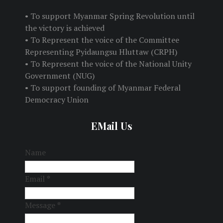
• To support Myanmar Spring Revolution until
the victory is achieved
• To Represent the voice of the Committee
Representing Pyidaungsu Hluttaw (CRPH)
• To Represent the voice of the National Unity
Government (NUG)
• To support founding of Myanmar Federal
Democracy Union
EMail Us
Name
Email
*
Message
*