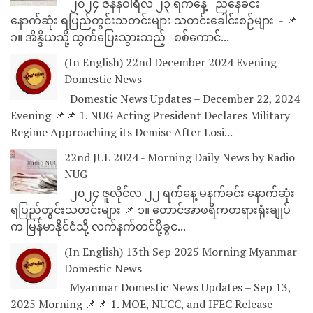
၂၀၂၄ ဇန်နဝါရီလ ၂၃ ရက်နေ့ ညနေခင်း
နောက်ဆုံး ရပြည်တွင်းသတင်းများ သတင်းခေါင်းစဉ်များ - 📌
၁။ အိန္ဒိယသို့ ထွက်ပြေးသွားသည့် စစ်ကောင်...
(In English) 22nd December 2024 Evening
Domestic News
Domestic News Updates – December 22, 2024
Evening 📌📌 1. NUG Acting President Declares Military
Regime Approaching its Demise After Losi...
22nd JUL 2024 - Morning Daily News by Radio
NUG
၂၀၂၄ ဇူလိုင်လ ၂၂ ရက်နေ့ မနက်ခင်း နောက်ဆုံး
ရပြည်တွင်းသတင်းများ 📌 ၁။ တောင်အာဖရိကတရားရုံးချုပ်
က မြန်မာနိုင်ငံသို့ လက်နက်တင်ပို့ခွင...
(In English) 13th Sep 2025 Morning Myanmar
Domestic News
Myanmar Domestic News Updates – Sep 13,
2025 Morning 📌📌 1. MOE, NUCC, and IFEC Release