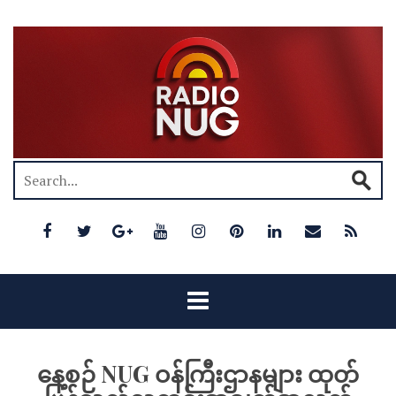
နေ့စဉ် NUG ဝန်ကြီးဌာနများ ထုတ်