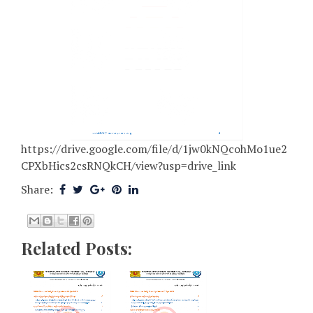
https://drive.google.com/file/d/1jw0kNQcohMo1ue2
CPXbHics2csRNQkCH/view?usp=drive_link
Share:
Related Posts: