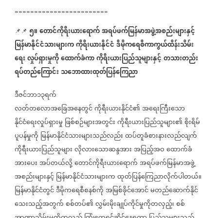
========================
၅။
တောင်ကိုရီးယားရောက်
အရပ်ဖက်မြန်မာအဖွဲ့အစည်းများနှင့်
📌📌
⁨⁨⁨⁨
မြန်မာနိုင်ငံသားများက
ကိုရီးယားနိုင်ငံ
ဒီမိုကရေစီကာကွယ်ထိန်းသိမ်း
ရေး
လှုပ်ရှားမှုကို
ထောက်ခံကာ
ကိုရီးယားပြည်သူများနှင့်
တသားတည်း
ရပ်တည်ကြောင်း
သဘောထားထုတ်ပြန်ကြေညာ
ဒီဇင်ဘာ၁၃ရက်
လတ်တလောအခြေအနေတွင်
ကိုရီးယားနိုင်ငံ၏
အရေးကြီးသော
နိုင်ငံရေးလှုပ်ရှားမှု
ဖြစ်စဉ်များအတွင်း
ကိုရီးယားပြည်သူများ၏
စိုးရိမ်
ပူပန်မှုကို
မြန်မာနိုင်ငံသားများသည်လည်း
ထပ်တူခံစားနားလည်လျက်
ကိုရီးယားပြည်သူများ
လိုလားသောဆန္ဒအား
အပြည့်အဝ
ထောက်ခံ
အားပေး
အပ်တယ်လို့
တောင်ကိုရီးယားရောက်
အရပ်ဖက်မြန်မာအဖွဲ့
အစည်းများနှင့်
မြန်မာနိုင်ငံသားများက
ထုတ်ပြန်ကြေညာလိုက်ပါတယ်။
မြန်မာနိုင်ငံတွင်
ဒီမိုကရေစီစနစ်ကို
အမြစ်ခိုင်အောင်
မတည်ဆောက်နိုင်
သေးသည့်အတွက်
စစ်တပ်၏
လွှမ်းမိုးချုပ်ကိုင်မှုကိုတလှည့်၊
စစ်