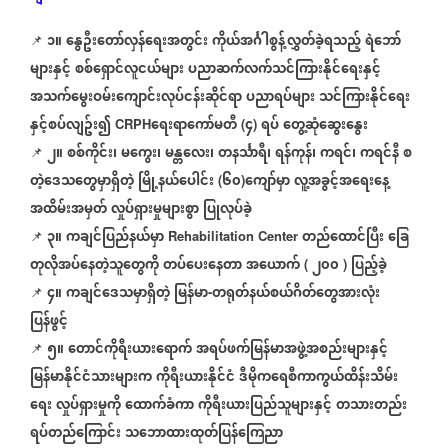
၁။
နွေဦးတော်လှန်ရေးအတွင်း
ကိုယ်အင်္ဂါစွန့်လွှတ်ခဲ့ရသည့်
ရဲဘော်
📌
⁨⁨⁨⁨
များနှင့်
စစ်ရှောင်လူငယ်များ
ပညာဆက်လက်သင်ကြားနိုင်ရေးနှင့်
အသက်မွေးဝမ်းကျောင်းလုပ်ငန်းဆိုင်ရာ
ပညာရပ်များ
သင်ကြားနိုင်ရေး
နှင့်စပ်လျဥ်း၍
ရေးရာကော်မတီ
၄
ရပ်
တွေ့ဆုံဆွေးနွေး
CRPH
(
)
၂။
စစ်ကိုင်း၊
မကွေး၊
မန္တလေး၊
တနင်္သာရီ၊
ရန်ကုန်၊
ကရင်၊
ကရင်နီ
စ
📌
⁨⁨⁨⁨
တဲ့ဒေသတွေမှာရှိတဲ့
မြို့နယ်ပေါင်း
၆၀
ကျော်မှာ
လူ့အခွင့်အရေးနေ့
(
)
အထိမ်းအမှတ်
လှုပ်ရှားမှုများစွာ
ပြုလုပ်ခဲ့
၃။
ကချင်ပြည်နယ်မှာ
တည်ထောင်ပြီး
ခြေ
📌
⁨⁨⁨⁨
Rehabilitation Center
တုလိုအပ်နေတဲ့သူတွေကို
တပ်ပေးနေတာ
အယောက်
၂၀၀
ပြည့်ခဲ့
(
)
၄။
ကချင်ဒေသမှာရှိတဲ့
မြန်မာ
တရုတ်နယ်စယ်ဂိတ်တွေအားလုံး
📌
⁨⁨⁨⁨⁩
⁨
-
ပြန်ဖွင့်
၅။
တောင်ကိုရီးယားရောက်
အရပ်ဖက်မြန်မာအဖွဲ့အစည်းများနှင့်
📌
⁨⁨⁨⁨
မြန်မာနိုင်ငံသားများက
ကိုရီးယားနိုင်ငံ
ဒီမိုကရေစီကာကွယ်ထိန်းသိမ်း
ရေး
လှုပ်ရှားမှုကို
ထောက်ခံကာ
ကိုရီးယားပြည်သူများနှင့်
တသားတည်း
ရပ်တည်ကြောင်း
သဘောထားထုတ်ပြန်ကြေညာ