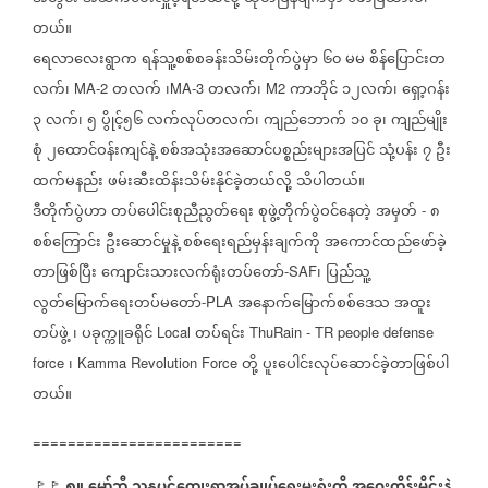
တယ်။
ရေလာလေးရွာက
ရန်သူ့စစ်စခန်းသိမ်းတိုက်ပွဲမှာ
၆၀
မမ
စိန်ပြောင်းတ
လက်၊
တလက်
၊
တလက်၊
ကာဘိုင်
၁၂လက်၊
ရှော့ဂန်း
MA-2
MA-3
M2
၃
လက်၊
၅
ပွိုင့်၅၆
လက်လုပ်တလက်၊
ကျည်ဘောက်
၁၀
ခု၊
ကျည်မျိုး
စုံ
၂ထောင်ဝန်းကျင်နဲ့
စစ်အသုံးအဆောင်ပစ္စည်းများအပြင်
သုံ့ပန်း
၇
ဦး
ထက်မနည်း
ဖမ်းဆီးထိန်းသိမ်းနိုင်ခဲ့တယ်လို့
သိပါတယ်။
ဒီတိုက်ပွဲဟာ
တပ်ပေါင်းစုညီညွတ်ရေး
စုဖွဲ့တိုက်ပွဲဝင်နေတဲ့
အမှတ်
၈
-
စစ်ကြောင်း
ဦးဆောင်မှုနဲ့
စစ်ရေးရည်မှန်းချက်ကို
အကောင်ထည်ဖော်ခဲ့
တာဖြစ်ပြီး
ကျောင်းသားလက်ရုံးတပ်တော်
၊
ပြည်သူ့
-SAF
လွတ်မြောက်ရေးတပ်မတော်
အနောက်မြောက်စစ်ဒေသ
အထူး
-PLA
တပ်ဖွဲ့
၊
ပခုက္ကူခရိုင်
တပ်ရင်း
Local
ThuRain - TR people defense
၊
တို့
ပူးပေါင်းလုပ်ဆောင်ခဲ့တာဖြစ်ပါ
force
Kamma Revolution Force
တယ်။
========================
🚩🚩