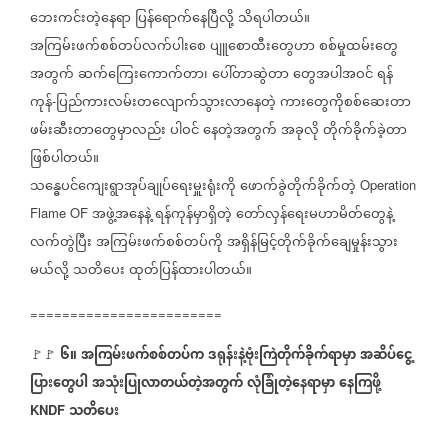
ဘေးကင်းတဲ့နေရာ
ပြန်ရောက်နေပြီလို့
သိရပါတယ်။
အကြမ်းဖက်စစ်တပ်လက်ပါးစေ
ပျူစောထီးတွေဟာ
စစ်မှုထမ်းတွေ
အတွက်
ဆက်ကြေးကောက်တာ၊
ပေါ်တာဆွဲတာ
တွေအပါအဝင်
ရန်
ကုန်
ပြည်ကားလမ်းတလျောက်သွားလာနေတဲ့
ကားတွေကိုစစ်ဆေးတာ
-
ဖမ်းဆီးတာတွေမှာလည်း
ပါဝင်
နေတဲ့အတွက်
အခုလို
တိုက်ခိုက်ခဲ့တာ
ဖြစ်ပါတယ်။
သန္ဓေပင်ကျေးရွာအုပ်ချုပ်ရေးမှူးရုံးကို
ဖောက်ခွဲတိုက်ခိုက်တဲ့
Operation
အဖွဲ့အနေနဲ့
ရန်ကုန်မှာရှိတဲ့
တော်လှန်ရေးမဟာမိတ်တွေနဲ့
Flame OF
လက်တွဲပြီး
အကြမ်းဖက်စစ်တပ်ကို
အရှိန်မြင့်တိုက်ခိုက်ချေမှုန်းသွား
မယ်လို့
သတိပေး
ထုတ်ပြန်ထားပါတယ်။
========================
၆။
အကြမ်းဖက်စစ်တပ်က
ဒရုန်းနဲ့ဗုံးကြဲတိုက်ခိုက်ရာမှာ
အဆိပ်ငွေ့
🚩🚩
⁩
ပြားတွေပါ
အသုံးပြုလာတယ်တဲ့အတွက်
လုံခြုံတဲ့နေရာမှာ
နေကြဖို့
သတိပေး
KNDF