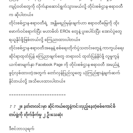
ကျင့်ဝတ်တွေကို
လိုက်နာဆောင်ရွက်သွားမယ်လို့
တိုင်းစစ်ဌာန
ဧရာဝတီ
-
က
ဆိုပါတယ်။
တိုင်းစစ်ဌာန
ဧရာဝတီရဲ့
အန္တိမရည်မှန်းချက်ဟာ
ဧရာဝတီမြေကို
ထိုး
-
ဖောက်ဝင်ရောက်ပြီး
မဟာမိတ်
တွေနဲ့
ပူးပေါင်းပြီး
အောင်ပွဲတွေ
EROs
ရယူနိုင်ဖို့ဖြစ်တယ်လို့
ကြေညာထားပါတယ်။
တိုင်းစစ်ဌာန
ဧရာဝတီအနေနဲ့
စစ်ရေးတိုက်ပွဲသတင်းတွေနဲ့
ကာကွယ်ရေး
-
ဆိုင်ရာထုတ်ပြန်‌
ကြေညာချက်တွေ
တရားဝင်
ထုတ်ပြန်နိုင်ဖို့
လူမှုကွန်
ယက်စာမျက်နှာ
ကို
တိုင်းစစ်ဌာန
ဧရာဝတီ
အမည်နဲ့
Facebook Page
-
ဖွင့်လှစ်ထားတဲ့အတွက်
တော်လှန်ပြည်သူတွေ
ယုံကြည်စွာနဲ့ချက်ဆက်
နိုင်တယ်လို့
အသိပေးထားပါတယ်။
========================
၂။
နတ်တလင်းမှာ
ဆိုင်ကယ်တွေနဲ့ကင်းလှည့်နေတဲ့စစ်ကောင်စီ
🚩🚩
⁨
တပ်ဖွဲ့ကို
တိုက်ခိုက်မှု
၂
ဦးသေဆုံး
ဒီဇင်ဘာ၁၃ရက်