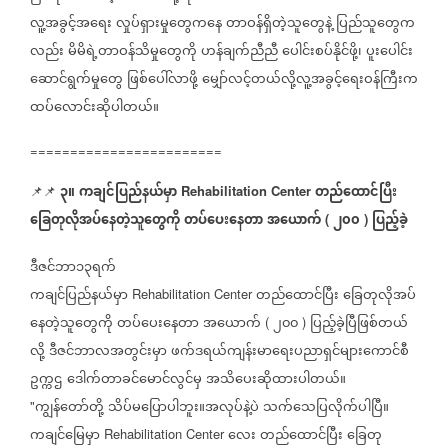
လူ့အခွင့်အရေး
လှုပ်ရှားမှုတွေကနေ
တာဝန်ရှိတဲ့သူတွေနဲ့
ပြည်သူတွေက
လည်း
မိမိရဲ့တာဝန်သိမှုတွေကို
ဟန်ချက်ညီညီ
ပေါင်းစပ်နိုင်ဖို့၊
ပူးပေါင်း
ဆောင်ရွက်မှုတွေ
ဖြစ်ပေါ်လာဖို့
မျှော်လင့်တယ်လို့လူ့အခွင့်ရေးဝန်ကြီးက
ထပ်လောင်းဆိုပါတယ်။
========================
၃။
ကချင်ပြည်နယ်မှာ
တည်ထောင်ပြီး
📌📌
⁨⁨⁨⁨
Rehabilitation Center
ခြေတုလိုအပ်နေတဲ့သူတွေကို
တပ်ပေးနေတာ
အယောက်
၂၀၀
ပြည့်ခဲ့
(
)
ဒီဇင်ဘာ၁၃ရက်
ကချင်ပြည်နယ်မှာ
တည်ထောင်ပြီး
ခြေတုလိုအပ်
Rehabilitation Center
နေတဲ့သူတွေကို
တပ်ပေးနေတာ
အယောက်
၂၀၀
ပြည့်ခဲ့ပြီဖြစ်တယ်
(
)
လို့
ဒီဇင်ဘာလအတွင်းမှာ
ဖက်ဒရယ်ကျန်းမာရေးပညာရှင်များကောင်စီ
ဥက္ကဌ
ဒေါက်တာခင်မောင်လွင်မှ
အသိပေးဆိုထားပါတယ်။
ကျွန်တော်တို့
သိပ်မပြောပါဘူး။အလုပ်နဲ့ပဲ
သက်သေပြလိုက်ပါပြီ။
"
ကချင်မြေမှာ
လေး
တည်ထောင်ပြီး
ခြေတု
Rehabilitation Center