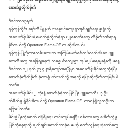
၅။
မှော်ဘီ
သန္ဓပင်ကျေးရွာအုပ်ချုပ်ရေးမှူးရုံးကို
အဝေးထိန်းမိုင်းနဲ့
ဖောက်ခွဲတိုက်ခိုက်
ဒီဇင်ဘာ၁၃ရက်
ရန်ကုန်တိုင်း
မှော်ဘီမြို့နယ်
သန္ဓေပင်ကျေးရွာအုပ်ချုပ်ရေးမှူးရုံးကို
အဝေးထိန်းမိုင်းနဲ့
ဖောက်ခွဲတိုက်ခဲ့ရာ
ပျူစောထီးတွေ
ထိခိုက်ဒဏ်ရာရ
နိုင်တယ်လို့
က
ဆိုပါတယ်။
Operation Flame-OF
ရန်ကုန်
ပြည်ကားလမ်းဘေးက
အကြမ်းဖက်စစ်တပ်လက်ပါးစေ
ပျူ
-
စောထီးတွေ
အခြေချနေတဲ့
သန္ဓေပင်ကျေးရွာ
အုပ်ချုပ်ရေးမှူးရုံးကို
မနေ့
ဒီဇင်ဘာ
၁၂
ရက်
ည
၇
နာရီကျော်အချိန်မှာ
အဝေးထိန်းမိုင်းတွေသုံးပြီး
ဖောက်ခွဲတိုက်ခိုက်
ခဲ့တာနဲ့ပတ်သက်လို့
အခုလို
ပြောဆိုလိုက်တာဖြစ်ပါ
တယ်။
အဝေးထိန်းမိုင်း
၂
လုံးနဲ့
ဖောက်ခွဲခဲ့တာဖြစ်ပြီး
ပျူစောထီး
၃
ဦး
ထိခိုက်မှု
ရှိနိုင်ပါတယ်လို့
တာဝန်ရှိသူတဦးက
Operation Flame OF
ပြောပါတယ်။
မိုင်းခွဲပြီးတဲ့နောက်
လုံခြုံရေး
တင်းကျပ်နေပြီး
စစ်ကားတွေ
ပေါက်ကွဲမှု
ဖြစ်တဲ့နေရာကို
ချက်ချင်းရောက်လာခဲ့ပေမယ့်
တော်လှန်ရေးရဲဘော်တွေ