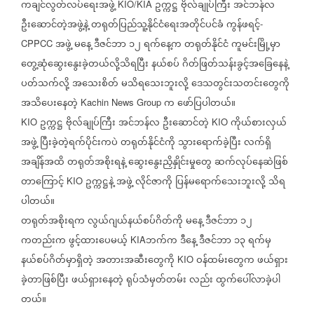
ကချင်လွတ်လပ်ရေးအဖွဲ့
ဥက္ကဋ္ဌ
ဗိုလ်ချုပ်ကြီး
အင်ဘန်လ
KIO/KIA
ဦးဆောင်တဲ့အဖွဲ့နဲ့
တရုတ်ပြည်သူ့နိုင်ငံရေးအတိုင်ပင်ခံ
ကွန်ဖရင့်
-
အဖွဲ့
မနေ့
ဒီဇင်ဘာ
၁၂
ရက်နေ့က
တရုတ်နိုင်ငံ
ကူမင်းမြို့မှာ
CPPCC
တွေ့ဆုံဆွေးနွေးခဲ့တယ်လို့သိရပြီး
နယ်စပ်
ဂိတ်ဖြတ်သန်းခွင့်အ‌ခြေနေနဲ့
ပတ်သက်လို့
အသေးစိတ်
မသိရသေးဘူးလို့
ဒေသတွင်းသတင်းတွေကို
အသိပေးနေတဲ့
က
ဖော်ပြပါတယ်။
Kachin News Group
ဥက္ကဋ္ဌ
ဗိုလ်ချုပ်ကြီး
အင်ဘန်လ
ဦးဆောင်တဲ့
ကိုယ်စားလှယ်
KIO
KIO
အဖွဲ့
ပြီးခဲ့တဲ့ရက်ပိုင်းကပဲ
တရုတ်နိုင်ငံကို
သွားရောက်ခဲ့ပြီး
လက်ရှိ
အချိန်အထိ
တရုတ်အစိုးရနဲ့
ဆွေးနွေးညှိနှိုင်းမှုတွေ
ဆက်လုပ်နေဆဲဖြစ်
တာကြောင့်
ဥက္ကဋ္ဌနဲ့
အဖွဲ့
လိုင်ဇာကို
ပြန်မရောက်သေးဘူးလို့
သိရ
KIO
ပါတယ်။
တရုတ်အစိုးရက
လွယ်ဂျယ်နယ်စပ်ဂိတ်ကို
မနေ့
ဒီဇင်ဘာ
၁၂
ကတည်းက
ဖွင့်ထားပေမယ့်
ဘက်က
ဒီနေ့
ဒီဇင်ဘာ
၁၃
ရက်မှ
KIA
နယ်စပ်ဂိတ်မှာရှိတဲ့
အတားအဆီးတွေကို
ဝန်ထမ်းတွေက
ဖယ်ရှား
KIO
ခဲ့တာဖြစ်ပြီး
ဖယ်ရှားနေတဲ့
ရုပ်သံမှတ်တမ်း
လည်း
ထွက်ပေါ်လာခဲ့ပါ
တယ်။