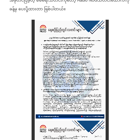
အခုတင်ပြခဲ့တဲ့
စစ်ရေးသတင်း‌ကိုတော့
သတင်းထောက်ကို
ခန့်မှ
ပေးပို့ထားတာ
ဖြစ်ပါတယ်။