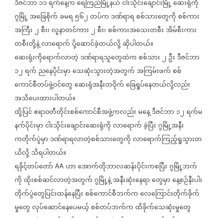
ဒီဇင်ဘာ
၁၁
ရက်နေ့က
ရေကြည်မြို့နယ်
ငါးသိုင်းချောင်းမြို့
ဆေးရုံကို
ဂွမြို့
အခြေစိုက်
ခမရ
၅၆၂
တပ်က
ဒဏ်ရာရ
စစ်သားတွေကို
စစ်ကား
အကြီး
၂
စီး၊
လူနာတင်ကား
၂
စီး၊
စစ်ကားအသေးတစီး
အိမ်စီးကား
တစီးတို့နဲ့
လာရောက်
ပို့ဆောင်ခဲ့တယ်လို့
ဆိုပါတယ်။
ဆေးရုံးကိုရောက်လာတဲ့
ဒဏ်ရာရသူတွေထဲက
စစ်သား
၂
ဦး
ဒီဇင်ဘာ
၁၂
ရက်
ညနေပိုင်းမှာ
သေဆုံးသွားတဲ့အတွက်
အကြမ်းဖက်
စစ်
ကောင်စီတပ်ဖွဲ့ဝင်တွေ
ဆေးရုံအနီးတဝိုက်
ခြေရှုပ်နေတယ်လို့လည်း
အသိပေးထားပါတယ်။
ထို့ပြင်
ဧရာ၀တီတိုင်းစစ်ကောင်စီအဖွဲ့ကလည်း
မနေ့
ဒီဇင်ဘာ
၁၂
ရက်မ
နက်ပိုင်းမှာ
ငါးသိုင်းချောင်းဆေးရုံကို
လာရောက်
ခဲ့ပြီး
ဂွမြို့အနီး
ကတိုက်ပွဲမှာ
ဒဏ်ရာရလာတဲ့စစ်သားတွေကို
လာရောက်ကြည့်ရှုသွားတ
ယိလို့
သိရပါတယ်။
ရခိုင့်တပ်တော်
ဟာ
အောက်တိုဘာလဆန်းပိုင်းကစပြီး
ဂွမြို့ဘက်
AA
ကို
ထိုးစစ်ဆင်လာတဲ့အတွက်
ဂွမြို့နဲ့
အနီးဆုံးနေရာ
တွေမှာ
နေ့စဉ်နီးပါး
တိုက်ပွဲတွေပြင်းထန်နေပြီး
စစ်ကောင်စီဘက်က
လေကြောင်းတိုက်ခိုက်
မှုတွေ
လုပ်ဆောင်နေပေမယ့်
စစ်တပ်ဘက်က
ထိခိုက်သေဆုံးမှုတွေ