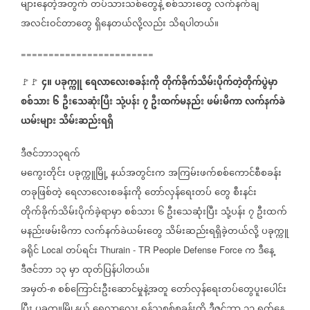
များနေတဲ့အတွက်
တပ်သားသစ်တွေနဲ့
စစ်သားတွေ
လက်နက်ချ
အလင်းဝင်တာတွေ
ရှိနေတယ်လို့လည်း
သိရပါတယ်။
========================
၄။
ပခုက္ကူ
ရေလာလေးစခန်းကို
တိုက်ခိုက်သိမ်းပိုက်တဲ့တိုက်ပွဲမှာ
🚩🚩
⁩
စစ်သား
၆
ဦးသေဆုံးပြီး
သုံ့ပန်း
၇
ဦးထက်မနည်း
ဖမ်းမိကာ
လက်နက်ခဲ
ယမ်းများ
သိမ်းဆည်းရရှိ
ဒီဇင်ဘာ၁၃ရက်
မကွေးတိုင်း
ပခုက္ကူမြို့
နယ်အတွင်းက
အကြမ်းဖက်စစ်‌ကောင်စီစခန်း
တခုဖြစ်တဲ့
ရေလာလေးစခန်းကို
တော်လှန်ရေးတပ်
တွေ
စီးနင်း
တိုက်ခိုက်သိမ်းပိုက်ခဲ့ရာမှာ
စစ်သား
၆
ဦးသေဆုံးပြီး
သုံ့ပန်း
၇
ဦးထက်
မနည်းဖမ်းမိကာ
လက်နက်ခဲယမ်းတွေ
သိမ်းဆည်းရရှိခဲ့တယ်လို့
ပခုက္ကူ
ခရိုင်
တပ်ရင်း
က
ဒီနေ့
Local
Thurain - TR People Defense Force
ဒီဇင်ဘာ
၁၃
မှာ
ထုတ်ပြန်ပါတယ်။
အမှတ်
၈
စစ်ကြောင်းဦးဆောင်မှုနဲ့အတူ
တော်လှန်ရေးတပ်တွေပူးပေါင်း
-
ပြီး
ပခုက္ကူမြို့နယ်
ရေလာလေး
ရန်သူ့စစ်စခန်းကို
ဒီဇင်ဘာ
၁၁
ရက်နေ့