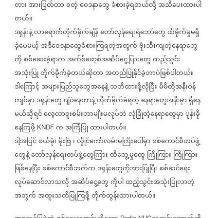
တာ၊
အားပြတ်တာ
စတဲ့
ဝေဒနာတွေ
ခံစားခဲ့ရတယ်လို့
အသိပေးထားပါ
တယ်။
ဒရုန်းနဲ့
လာရောက်တိုက်ခိုက်ချိန်
တော်လှန်ရေးရဲဘော်တွေ
ထိခိုက်မှုမရှိ
ခဲ့ပေမယ့်
အဲဒီဝေဒနာတွေခံစားကြရတဲ့အတွက်
ဗုံးသီးကျတဲ့နေရာတွေ
ကို
စစ်ဆေးခဲ့ရာက
အက်စ်ဖော့စ်အဆိပ်ငွေ့ပြားတွေ
ထည့်သွင်း
အသုံးပြု
တိုက်ခိုက်ခဲ့တယ်ဆိုတာ
အတည်ပြုနိုင်ခဲ့တာပဲဖြစ်ပါတယ်။
ဒါကြောင့်
အများပြည်သူတွေအနေနဲ့
သတိထားဖို့လိုပြီး
မိမိတို့အနီးဝန်
ကျင်မှာ
ဒရုန်းတွေ
ပျံဝဲနေတာနဲ့
တိုက်ခိုက်ခံရတဲ့
နေရာတွေအနီးမှာ
ရှိနေ
မယ်ဆိုရင်
လေ့လာစူးစမ်းတာမျိုးမလုပ်ဘဲ
လုံခြုံတဲ့နေရာတွေမှာ
ပုန်းခို
နေကြဖို့
က
အကြံပြု
ထားပါတယ်။
KNDF
ဒါ့အပြင်
ဖယ်ခုံ၊
မိုးဗြဲ
၊
လွိုင်ကော်လမ်းမကြီးပေါ်မှာ
စစ်ကောင်စီတပ်ဖွဲ့
တွေနဲ့
တော်လှန်ရေးတပ်ဖွဲ့တွေကြား
ထိတွေ့မှုတွေ
ကြိုကြား
ကြိုကြား
ဖြစ်နေပြီး
စစ်ကောင်စီဘက်က
ဒရုန်းတွေကိုအားပြုပြီး
စစ်ဆင်ရေး
လုပ်ဆောင်လာသလို
အဆိပ်ငွေ့တွေ
ကိုပါ
ထည့်သွင်းအသုံးပြုလာတဲ့
အတွက်
အထူးသတိပြုကြဖို့
တိုက်တွန်းထားပါတယ်။
Radio NUG