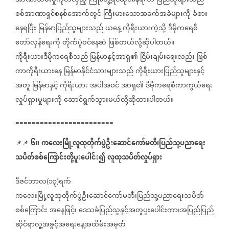
အာဏာသိမ်းမှုကိုတလှည့်
ကြုံတွေ့ရင်ဆိုင်နေရကာ
ပြည်သူများသည်
စစ်အာဏာရှင်စနစ်အောက်တွင်
ကြီးမားသောအခက်အခဲများကို
ခံစား
နေရပြီး
မြန်မာပြည်သူများသည်
ယနေ့
ကိုရီးယားကဲ့သို့
ဒီမိုကရေစီ
တော်လှန်ရေးကို
တိုက်ပွဲဝင်နေဆဲ
ဖြစ်တယ်လို့ဆိုပါတယ်။
ကိုရီးယားဒီမိုကရေစီသည်
မြန်မာနှင့်အာရှ၏
ငြိမ်းချမ်းရေးလည်း
ဖြစ်
ကာကိုရီးယားနေ
မြန်မာနိုင်ငံသားများသည်
ကိုရီးယားပြည်သူများနှင့်
အတူ
မြန်မာနှင့်
ကိုရီးယား
အပါအဝင်
အာရှ၏
ဒီမိုကရေစီကာကွယ်ရေး
လှုပ်ရှားမှုများကို
ဆောင်ရွက်သွားမယ်လို့ဆိုထားပါတယ်။
========================
၆။
ကလေးမြို့လူထုတိုက်ပွဲဦးဆောင်ကော်မတီ၊ပြည်သူ့ပညာရေး
📌📌
⁨⁨⁨⁨
သပိတ်စစ်ကြောင်းတို့ပူးပေါင်း၍
လူထုသပိတ်လှုပ်ရှား
ဒီဇင်ဘာလ
၁၃
ရက်
(
)
ကလေးမြို့လူထုတိုက်ပွဲဦးဆောင်ကော်မတီ၊ပြည်သူ့ပညာရေးသပိတ်
စစ်ကြောင်း
အနေဖြင့်၊
ဒေသခံပြည်သူနှင့်အတူပူးပေါင်းကာ၊အပြည်ပြည်
ဆိုင်ရာလူ့အခွင့်အရေးနေ့အထိမ်းအမှတ်