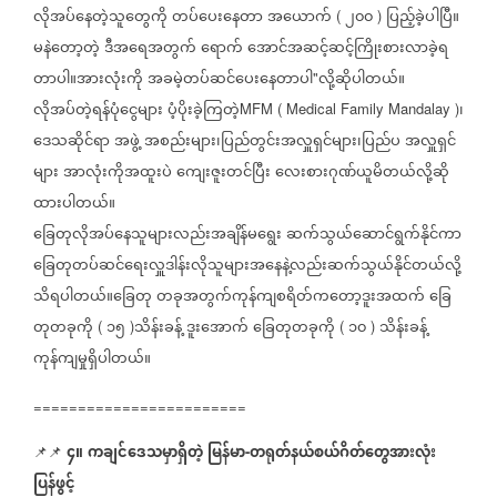
လိုအပ်နေတဲ့သူတွေကို
တပ်ပေးနေတာ
အယောက်
၂၀၀
ပြည့်ခဲ့ပါပြီ။
(
)
မနဲတော့တဲ့
ဒီအရေအတွက်
ရောက်
အောင်အဆင့်ဆင့်ကြိုးစားလာခဲ့ရ
တာပါ။အားလုံးကို
အခမဲ့တပ်ဆင်ပေးနေတာပါ
လို့ဆိုပါတယ်။
"
လိုအပ်တဲ့ရန်ပုံငွေများ
ပံ့ပိုးခဲ့ကြတဲ့
၊
MFM ( Medical Family Mandalay )
ဒေသဆိုင်ရာ
အဖွဲ့
အစည်းများ၊ပြည်တွင်းအလှူရှင်များ၊ပြည်ပ
အလှူရှင်
များ
အာလုံးကိုအထူးပဲ
ကျေးဇူးတင်ပြီး
လေးစားဂုဏ်ယူမိတယ်လို့ဆို
ထားပါတယ်။
ခြေတုလိုအပ်နေသူများလည်းအချိန်မရွေး
ဆက်သွယ်ဆောင်ရွက်နိုင်ကာ
ခြေတုတပ်ဆင်ရေးလှူဒါန်းလိုသူများအနေနဲ့လည်းဆက်သွယ်နိုင်တယ်လို့
သိရပါတယ်။ခြေတု
တခုအတွက်ကုန်ကျစရိတ်ကတော့ဒူးအထက်
ခြေ
တုတခုကို
၁၅
သိန်းခန့်
ဒူးအောက်
ခြေတုတခုကို
၁၀
သိန်းခန့်
(
)
(
)
ကုန်ကျမှုရှိပါတယ်။
========================
၄။
ကချင်ဒေသမှာရှိတဲ့
မြန်မာ
တရုတ်နယ်စယ်ဂိတ်တွေအားလုံး
📌📌
⁨⁨⁨⁨⁩
⁨
-
ပြန်ဖွင့်