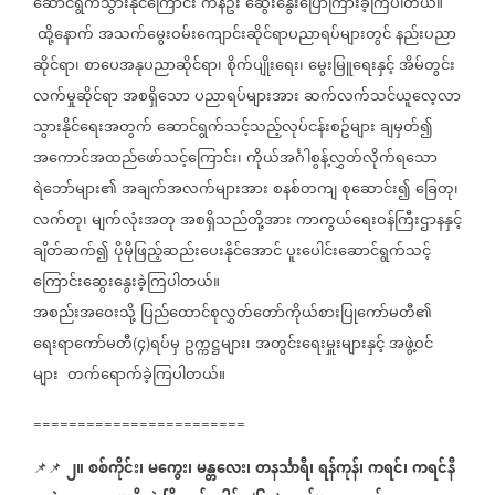
ဆောင်ရွက်သွားနိုင်ကြောင်း
ကနဦး
ဆွေးနွေးပြောကြားခဲ့ကြပါတယ်။
ထို့နောက်
အသက်မွေးဝမ်းကျောင်းဆိုင်ရာပညာရပ်များတွင်
နည်းပညာ
ဆိုင်ရာ၊
စာပေအနုပညာဆိုင်ရာ၊
စိုက်ပျိုးရေး၊
မွေးမြူရေးနှင့်
အိမ်တွင်း
လက်မှုဆိုင်ရာ
အစရှိသော
ပညာရပ်များအား
ဆက်လက်သင်ယူလေ့လာ
သွားနိုင်ရေးအတွက်
ဆောင်ရွက်သင့်သည့်လုပ်ငန်းစဥ်များ
ချမှတ်၍
အကောင်အထည်ဖော်သင့်ကြောင်း၊
ကိုယ်အင်္ဂါစွန့်လွှတ်လိုက်ရသော
ရဲဘော်များ၏
အချက်အလက်များအား
စနစ်တကျ
စုဆောင်း၍
ခြေတု၊
လက်တု၊
မျက်လုံးအတု
အစရှိသည်တို့အား
ကာကွယ်ရေးဝန်ကြီးဌာနနှင့်
ချိတ်ဆက်၍
ပိုမိုဖြည့်ဆည်းပေးနိုင်အောင်
ပူးပေါင်းဆောင်ရွက်သင့်
ကြောင်းဆွေးနွေးခဲ့ကြပါတယ်။
အစည်းအဝေးသို့
ပြည်ထောင်စုလွှတ်တော်ကိုယ်စားပြုကော်မတီ၏
ရေးရာကော်မတီ
၄
ရပ်မှ
ဥက္ကဋ္ဌများ၊
အတွင်းရေးမှူးများနှင့်
အဖွဲ့ဝင်
(
)
များ
တက်ရောက်ခဲ့ကြပါတယ်။
========================
၂။
စစ်ကိုင်း၊
မကွေး၊
မန္တလေး၊
တနင်္သာရီ၊
ရန်ကုန်၊
ကရင်၊
ကရင်နီ
📌📌
⁨⁨⁨⁨