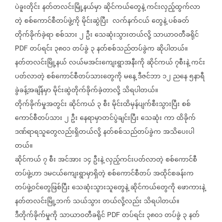
ပဲခူးတိုင်း
နတ်တလင်းမြို့နယ်မှာ
ဆိုင်ကယ်တွေနဲ့
ကင်းလှည့်ထွက်လာ
တဲ့
စစ်ကောင်စီတပ်ဖွဲ့ကို
မိုင်းဆွဲပြီး
လက်နက်ငယ်
တွေနဲ့
ပစ်ခတ်
တိုက်ခိုက်ခဲ့ရာ
စစ်သား
၂
ဦး
သေဆုံးသွားတယ်လို့
သာယာဝတီခရိုင်
တပ်ရင်း
၃၈၀၁
တပ်ခွဲ
၃
နတ်စစ်သည်တပ်ခွဲက
ဆိုပါတယ်။
PDF
နတ်တလင်းမြို့နယ်
လယ်မအင်းကျေးရွာအနီးကို
ဆိုင်ကယ်
၇စီးနဲ့
ကင်း
ပတ်လာတဲ့
စစ်ကောင်စီတပ်သားတွေကို
မနေ့
ဒီဇင်ဘာ
၁၂
ညနေ
၅နာရီ
ခွဲခန့်အချိန်မှာ
မိုင်းဆွဲတိုက်ခိုက်ခဲ့တာလို့
သိရပါတယ်။
တိုက်ခိုက်မှုအတွင်း
ဆိုင်ကယ်
၃
စီး
မိုင်းထိမှန်ပျက်စီးသွားပြီး
စစ်
ကောင်စီတပ်သား
၂
ဦး
နေရာမှာတင်ပွဲချင်းပြီး
သေဆုံး
ကာ
ထိခိုက်
ဒဏ်ရာရသူတွေလည်းရှိတယ်လို့
နတ်စစ်သည်တပ်ခွဲက
အသိပေးပါ
တယ်။
ဆိုင်ကယ်
၇
စီး
အင်အား
၁၄
ဦးနဲ့
လှည့်ကင်းပတ်လာတဲ့
စစ်ကောင်စီ
တပ်ဖွဲ့ဟာ
ဒမငယ်ကျေးရွာမှာရှိတဲ့
စစ်ကောင်စီတပ်
အထိုင်စခန်းက
တပ်ဖွဲ့ဝင်တွေဖြစ်ပြီး
သေဆုံးသွားသူတွေနဲ့
ဆိုင်ကယ်တွေကို
ဖောကားနဲ့
နတ်တလင်းမြို့ဘက်
သယ်သွား
တယ်လို့လည်း
သိရပါတယ်။
ဒီတိုက်ခိုက်မှုကို
သာယာဝတီခရိုင်
တပ်ရင်း
၃၈၀၁
တပ်ခွဲ
၃
နတ်
PDF