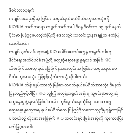
ဒီဇင်ဘာ၁၃ရက်
ကချင်ဒေသမှာရှိတဲ့
မြန်မာ
တရုတ်နယ်စယ်ဂိတ်တွေအားလုံးကို
-
ဘက်ကရော
တရုတ်ဘက်ကပါ
ဒီနေ့
ဒီဇင်ဘာ
၁၃
ရက်မနက်
KIO/KIA
ပိုင်းမှာ
ပြန်ဖွင့်ပေးလိုက်ပြီလို့
ဒေသတွင်းသတင်းဌာနအချို့က
ဖော်ပြ
လာပါတယ်။
ကချင်လွတ်လပ်ရေးအဖွဲ့
ခေါင်းဆောင်တွေနဲ့
တရုတ်အစိုးရ
KIO
နိုင်ငံရေးအတိုင်ပင်ခံအဖွဲ့တို့
တွေ့ဆုံဆွေးနွေးမှုရလဒ်
အဖြစ်
KIO
သိမ်းပိုက်ထားတဲ့
နယ်မြေပိုက်နက်အတွင်းက
မြန်မာ
တရုတ်နယ်စပ်
-
ဂိတ်တွေအားလုံး
ပြန်ဖွင့်လိုက်တာလို့
ဆိုပါတယ်။
ထိန်းချုပ်ထားတဲ့
မြန်မာ
တရုတ်နယ်စပ်ဂိတ်အားလုံး
ဒီမနက်
KIO/KIA
-
ပြန်လည်ဖွင့်ပါပြီ။
လူကြီးတွေနဲ့တရုတ်အစိုးရ
ကူမင်းမှာတွေ့
ဆုံ
KIO
ဆွေနွေးမှုရဲ့ရလဒ်ဖြစ်ပါတယ်။
ကုန်သွယ်ရေးဆိုင်ရာ
သဘောတူ
ဆွေးနွေးမှုတွေအရ
နယ်စပ်ဂိတ်တွေ
ပြန်ဖွင့်ဖို့သဘောတူညီမှုရရှိတာဖြစ်
ပါတယ်လို့
လိုင်ဇာအခြေစိုက်
သတင်းရင်းမြစ်အဆိုကို
ကိုးကား‌ပြီး
KIO
ဖော်ပြခဲ့တာပါ။