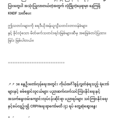
ပြားတွေပါ
အသုံးပြုလာတယ်တဲ့အတွက်
လုံခြုံတဲ့နေရာမှာ
နေကြဖို့
သတိပေး
KNDF
ဤသတင်းများကို
ရေဒီယိုအန်ယူဂျီသတင်းတာဝန်ခံများ
နှင့်
ခိုင်လုံသော
မိတ်ဖက်သတင်းရင်းမြစ်များဆီမှ
အခြေခံတင်ပြထား
ခြင်း
ဖြစ်ပါတယ်။
========================
၁။
နွေဦးတော်လှန်ရေးအတွင်း
ကိုယ်အင်္ဂါစွန့်လွှတ်ခဲ့ရသည့်
ရဲဘော်
📌📌
⁨⁨⁨⁨
များနှင့်
စစ်ရှောင်လူငယ်များ
ပညာဆက်လက်သင်ကြားနိုင်ရေးနှင့်
အသက်မွေးဝမ်းကျောင်းလုပ်ငန်းဆိုင်ရာ
ပညာရပ်များ
သင်ကြားနိုင်ရေး
နှင့်စပ်လျဥ်း၍
ရေးရာကော်မတီ
၄
ရပ်
တွေ့ဆုံဆွေးနွေး
CRPH
(
)