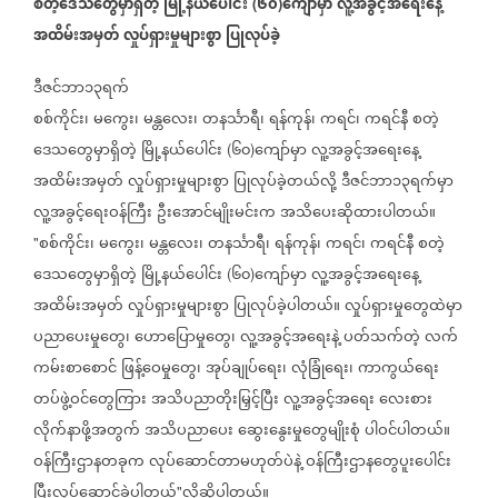
စတဲ့ဒေသတွေမှာရှိတဲ့
မြို့နယ်ပေါင်း
၆၀
ကျော်မှာ
လူ့အခွင့်အရေးနေ့
(
)
အထိမ်းအမှတ်
လှုပ်ရှားမှုများစွာ
ပြုလုပ်ခဲ့
ဒီဇင်ဘာ၁၃ရက်
စစ်ကိုင်း၊
မကွေး၊
မန္တလေး၊
တနင်္သာရီ၊
ရန်ကုန်၊
ကရင်၊
ကရင်နီ
စတဲ့
ဒေသတွေမှာရှိတဲ့
မြို့နယ်ပေါင်း
၆၀
ကျော်မှာ
လူ့အခွင့်အရေးနေ့
(
)
အထိမ်းအမှတ်
လှုပ်ရှားမှုများစွာ
ပြုလုပ်ခဲ့တယ်လို့
ဒီဇင်ဘာ၁၃ရက်မှာ
လူ့အခွင့်ရေးဝန်ကြီး
ဦးအောင်မျိုးမင်းက
အသိပေးဆိုထားပါတယ်။
စစ်ကိုင်း၊
မကွေး၊
မန္တလေး၊
တနင်္သာရီ၊
ရန်ကုန်၊
ကရင်၊
ကရင်နီ
စတဲ့
"
ဒေသတွေမှာရှိတဲ့
မြို့နယ်ပေါင်း
၆၀
ကျော်မှာ
လူ့အခွင့်အရေးနေ့
(
)
အထိမ်းအမှတ်
လှုပ်ရှားမှုများစွာ
ပြုလုပ်ခဲ့ပါတယ်။
လှုပ်ရှားမှုတွေထဲမှာ
ပညာပေးမှုတွေ၊
ဟောပြောမှုတွေ၊
လူ့အခွင့်အရေးနဲ့
ပတ်သက်တဲ့
လက်
ကမ်းစာစောင်
ဖြန့်ဝေမှုတွေ၊
အုပ်ချုပ်ရေး၊
လုံခြုံရေး၊
ကာကွယ်ရေး
တပ်ဖွဲ့ဝင်တွေကြား
အသိပညာတိုးမြှင့်ပြီး
လူ့အခွင့်အရေး
လေးစား
လိုက်နာဖို့အတွက်
အသိပညာပေး
ဆွေးနွေးမှုတွေမျိုးစုံ
ပါဝင်ပါတယ်။
ဝန်ကြီးဌာနတခုက
လုပ်ဆောင်တာမဟုတ်ပဲနဲ့
ဝန်ကြီးဌာနတွေပူးပေါင်း
ပြီးလုပ်ဆောင်ခဲ့ပါတယ်
လို့ဆိုပါတယ်။
"