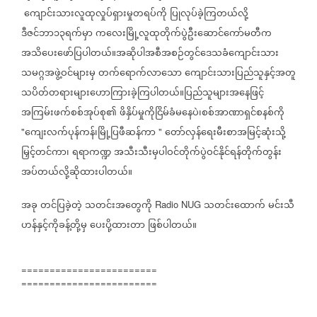
ကျောင်းသားလူထုလှုပ်ရှားမှုတရပ်ကို
ပြုလုပ်ခဲ့ကြတယ်လို့
ဒီဇင်ဘာ၁၃ရက်မှာ
ကလေးမြို့လူထုတိုက်ပွဲဦးဆောင်ကော်မတီက
အသိပေးဖော်ပြပါတယ်။အဆိုပါအစီအစဉ်တွင်ဒေသခံကျောင်းသား
သမဂ္ဂအဖွဲ့ဝင်များမှ
တက်ရောက်လာသော
ကျောင်းသားပြည်သူနှင့်အတူ
သပိတ်တရားများဟောကြားခဲ့ကြပါတယ်။ပြည်သူများအနေဖြင့်
အကြမ်းဖက်စစ်အုပ်စု၏
ဖိနှိပ်မှုကိုငြိမ်ခံမနေပဲ၊စစ်အာဏာရှင်စနစ်ကို
ကျေးလက်ပုန်ကန်၊မြို့ပြဖီဆန်ကာ
တော်လှန်ရေးမီးစာအမြင့်ဆုံးသို့
"
"
မြှင့်တင်ကာ၊
ရရာကဏ္ဍ
အသီးသီးမှပါဝင်တိုက်ပွဲဝင်နိုင်ရန်တိုက်တွန်း
အပ်တယ်လို့ဆိုထားပါတယ်။
အခု
တင်ပြခဲ့တဲ့
သတင်းအတွေကို
သတင်းထောက်
မင်းသီ
Radio NUG
ဟန်နှင့်ကိုခန့်တို့မှ
ပေးပို့ထားတာ
ဖြစ်ပါတယ်။
========================
========================