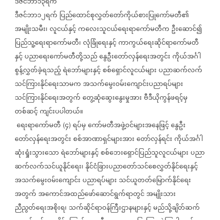
ဒီဇင်ဘာ၁၃ရက်
ဒီဇင်ဘာ၁၂ရက်
ပြည်ထောင်စုလွှတ်တော်ကိုယ်စားပြုကော်မတီ၏
အမျိုးသမီး၊
လူငယ်နှင့်
ကလေးသူငယ်ရေးရာကော်မတီက
ဦးဆောင်၍
ပြည်သူ့ရေးရာကော်မတီ၊
လုံခြုံရေးနှင့်
ကာကွယ်ရေးဆိုင်ရာကော်မတီ
နှင့်
ပညာရေးကော်မတီတို့သည်
နွေဦးတော်လှန်ရေးအတွင်း
ကိုယ်အင်္ဂါ
စွန့်လွှတ်ခဲ့ရသည့်
ရဲဘော်များနှင့်
စစ်ရှောင်လူငယ်များ
ပညာဆက်လက်
သင်ကြားနိုင်ရေးသာမက
အသက်မွေးဝမ်းကျောင်းပညာရပ်များ
သင်ကြားနိုင်ရေးအတွက်
တွေ့ဆုံဆွေးနွေးမှုအား
ဗီဒီယိုကွန်ဖရင့်မှ
တစ်ဆင့်
ကျင်းပပါတယ်။
ရေးရာကော်မတီ
၄
ရပ်မှ
ကော်မတီအဖွဲ့ဝင်များအနေဖြင့်
နွေဦး
(
)
တော်လှန်ရေးအတွင်း
စစ်အာဏာရှင်များအား
တော်လှန်ရင်း
ကိုယ်အင်္ဂါ
ဆုံးရှုံးသွားသော
ရဲဘော်များနှင့်
စစ်ဘေးရှောင်ပြည်သူလူငယ်များ
ပညာ
ဆက်လက်သင်ယူနိုင်ရေး၊
နိုင်ငံခြားပညာတော်သင်စေလွှတ်နိုင်ရေးနှင့်
အသက်မွေးဝမ်းကျောင်း
ပညာရပ်များ
သင်ယူတတ်မြောက်နိုင်ရေး
အတွက်
အကောင်အထည်ဖော်ဆောင်ရွက်ရာတွင်
အမျိုးသား
ညီညွတ်ရေးအစိုးရ၊
သက်ဆိုင်ရာဝန်ကြီးဌာနများနှင့်
မည်သို့ချိတ်ဆက်