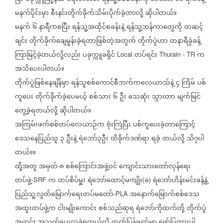
မနက်ပိုင်းမှာ
စီးနင်းတိုက်ခိုက်သိမ်းပိုက်ခဲ့တာလို့
ဆိုပါတယ်။
မနက်
၆
နာရီကစပြီး
ရန်သူ့အထိုင်စခန်းနဲ့
ရန်သူ့ဘန်ကာတွေကို
တဆင့်
ချင်း
တိုက်ခိုက်ချေမှုန်းခဲ့ရတာဖြစ်တဲ့အတွက်
တိုက်ပွဲဟာ
တနာရီခွဲခန့်
ကြာမြင့်ခဲ့တယ်လို့လည်း
ပခုက္ကူခရိုင်
တပ်ရင်း
က
Local
Thurain - TR
အသိပေးပါတယ်။
တိုက်ပွဲဖြစ်နေချိန်မှာ
ရန်သူစစ်ကောင်စီဘက်ကလေယာသ်နဲ့
၄
ကြိမ်
ပစ်
ကူပေး
တိုက်ခိုက်ခဲ့ပေမယ့်
စစ်သား
၆
ဦး
သေဆုံး
သွားတာ
မျက်မြင်
တွေ့ခဲ့ရတယ်လို့
ဆိုပါတယ်။
အကြမ်းဖက်စစ်တပ်လေယာဉ်က
ဗုံးကြဲပြီး
ပစ်ကူပေးခဲ့တာကြောင့်
ဒေသနေပြည်သူ
၃
ဦးနဲ့
ရဲဘော်၃ဦး
ထိခိုက်ဒဏ်ရာ
ရခဲ့
တယ်လို့
သိ၇ပါ
တယ်။။
ထို့အတူ
အမှတ်
၈
စစ်ကြောင်းအဖွဲ့ဝင်
ကျောင်းသားတော်လှန်ရေး
-
တပ်ဖွဲ့
က
တပ်စိပ်မှူး
ရဲဘော်ထောင့်မကျိုး
ခ
ရဲဘော်ဟိန်းမင်းခန့်နဲ့
-SRF
(
)
ပြည်သူ့လွတ်မြောက်ရေးတပ်မတော်
အနောက်မြောက်စစ်ဒေသ
-PLA
အထူးတပ်ဖွဲ့က
ငါးမျိုးကောင်း
စစ်သည်ဆုရ
ရဲဘော်ကိုထက်တို့
တိုက်ပွဲ
အတွင်း
အသက်ပေးလှူခဲ့ရတယ်လို့
ထုတ်ပြန်ချက်မှာ
ဖော်ပြထားပါ