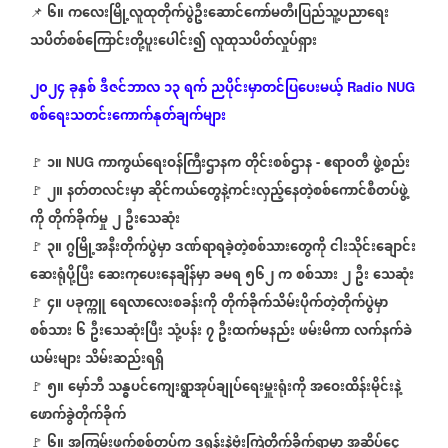
၆။
ကလေးမြို့လူထုတိုက်ပွဲဦးဆောင်ကော်မတီ၊ပြည်သူ့ပညာရေး
📌
⁨⁨⁨⁨
သပိတ်စစ်ကြောင်းတို့ပူးပေါင်း၍
လူထုသပိတ်လှုပ်ရှား
၂၀၂၄
ခုနှစ်
ဒီဇင်ဘာလ
၁၃
ရက်
ညပိုင်းမှာတင်ပြပေးမယ့်
Radio NUG
စစ်ရေးသတင်းကောက်နုတ်ချက်များ
၁
။
ကာကွယ်ရေးဝန်ကြီးဌာနက
တိုင်းစစ်ဌာန
ဧရာဝတီ
ဖွဲ့စည်း
🚩
⁨ NUG
-
၂။
နတ်တလင်းမှာ
ဆိုင်ကယ်တွေနဲ့ကင်းလှည့်နေတဲ့စစ်ကောင်စီတပ်ဖွဲ့
🚩
⁨
ကို
တိုက်ခိုက်မှု
၂
ဦးသေဆုံး
၃။
ဂွမြို့အနီးတိုက်ပွဲမှာ
ဒဏ်ရာရခဲ့တဲ့စစ်သားတွေကို
ငါးသိုင်းချောင်း
🚩
⁨
ဆေးရုံပို့ပြီး
ဆေးကုပေးနေချိန်မှာ
ခမရ
၅၆၂
က
စစ်သား
၂
ဦး
သေဆုံး
၄။
ပခုက္ကူ
ရေလာလေးစခန်းကို
တိုက်ခိုက်သိမ်းပိုက်တဲ့တိုက်ပွဲမှာ
🚩
⁩
စစ်သား
၆
ဦးသေဆုံးပြီး
သုံ့ပန်း
၇
ဦးထက်မနည်း
ဖမ်းမိကာ
လက်နက်ခဲ
ယမ်းများ
သိမ်းဆည်းရရှိ
၅။
မှော်ဘီ
သန္ဓပင်ကျေးရွာအုပ်ချုပ်ရေးမှူးရုံးကို
အဝေးထိန်းမိုင်းနဲ့
🚩
ဖောက်ခွဲတိုက်ခိုက်
၆။
အကြမ်းဖက်စစ်တပ်က
ဒရုန်းနဲ့ဗုံးကြဲတိုက်ခိုက်ရာမှာ
အဆိပ်ငွေ့
⁩
🚩