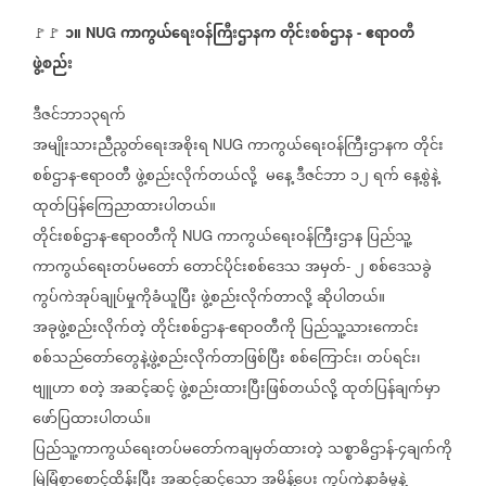
၁
။
ကာကွယ်ရေးဝန်ကြီးဌာနက
တိုင်းစစ်ဌာန
ဧရာဝတီ
🚩🚩
⁨ NUG
-
ဖွဲ့စည်း
ဒီဇင်ဘာ၁၃ရက်
အမျိုးသားညီညွတ်ရေးအစိုးရ
ကာကွယ်ရေးဝန်ကြီးဌာနက
တိုင်း
NUG
စစ်ဌာန
ဧရာဝတီ
ဖွဲ့စည်းလိုက်တယ်လို့
မနေ့
ဒီဇင်ဘာ
၁၂
ရက်
နေ့စွဲနဲ့
-
ထုတ်ပြန်ကြေညာထားပါတယ်။
တိုင်းစစ်ဌာန
ဧရာဝတီကို
ကာကွယ်ရေးဝန်ကြီးဌာန
ပြည်သူ့
-
NUG
ကာကွယ်ရေးတပ်မတော်
တောင်ပိုင်းစစ်ဒေသ
အမှတ်
၂
စစ်ဒေသခွဲ
-
ကွပ်ကဲအုပ်ချုပ်မှုကိုခံယူပြီး
ဖွဲ့စည်းလိုက်တာလို့
ဆိုပါတယ်။
အခုဖွဲ့စည်းလိုက်တဲ့
တိုင်းစစ်ဌာန
ဧရာဝတီကို
ပြည်သူ့သားကောင်း
-
စစ်သည်တော်တွေနဲ့ဖွဲ့စည်းလိုက်တာဖြစ်ပြီး
စစ်ကြောင်း၊
တပ်ရင်း၊
ဗျူဟာ
စတဲ့
အဆင့်ဆင့်
ဖွဲ့စည်းထားပြီးဖြစ်တယ်လို့
ထုတ်ပြန်ချက်မှာ
ဖော်ပြထားပါတယ်။
ပြည်သူ့ကာကွယ်ရေးတပ်မတော်ကချမှတ်ထားတဲ့
သစ္စာဓိဌာန်
၄ချက်ကို
-
မြဲမြံစွာစောင့်ထိန်းပြီး
အဆင့်ဆင့်သော
အမိန့်ပေး
ကွပ်ကဲနာခံမှုနဲ့