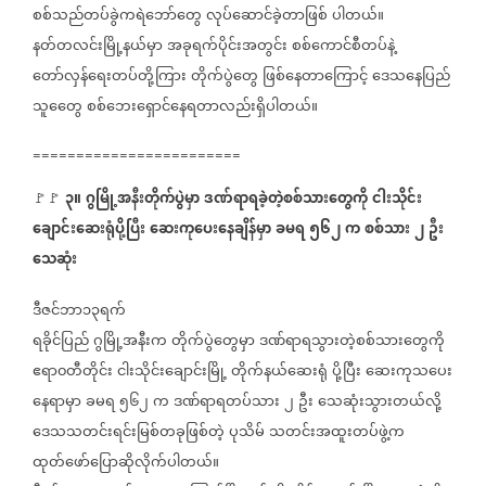
စစ်သည်တပ်ခွဲကရဲဘော်တွေ
လုပ်ဆောင်ခဲ့တာဖြစ်
ပါတယ်။
နတ်တလင်းမြို့နယ်မှာ
အခုရက်ပိုင်းအတွင်း
စစ်ကောင်စီတပ်နဲ့
တော်လှန်ရေးတပ်တို့ကြား
တိုက်ပွဲတွေ
ဖြစ်နေတာကြောင့်
ဒေသနေပြည်
သူတွေေ
စစ်ဘေးရှောင်နေရတာလည်းရှိပါတယ်။
========================
၃။
ဂွမြို့အနီးတိုက်ပွဲမှာ
ဒဏ်ရာရခဲ့တဲ့စစ်သားတွေကို
ငါးသိုင်း
🚩🚩
⁨
ချောင်းဆေးရုံပို့ပြီး
ဆေးကုပေးနေချိန်မှာ
ခမရ
၅၆၂
က
စစ်သား
၂
ဦး
သေဆုံး
ဒီဇင်ဘာ၁၃ရက်
ရခိုင်ပြည်
ဂွမြို့အနီးက
တိုက်ပွဲတွေမှာ
ဒဏ်ရာရသွားတဲ့စစ်သားတွေကို
ဧရာ၀တီတိုင်း
ငါးသိုင်းချောင်းမြို့
တိုက်နယ်ဆေးရုံ
ပို့ပြီး
ဆေးကုသပေး
နေရာမှာ
ခမရ
၅၆၂
က
ဒဏ်ရာရတပ်သား
၂
ဦး
သေဆုံးသွားတယ်လို့
ဒေသသတင်းရင်းမြစ်တခုဖြစ်တဲ့
ပုသိမ်
သတင်းအထူးတပ်ဖွဲ့က
ထုတ်ဖော်ပြောဆိုလိုက်ပါတယ်။