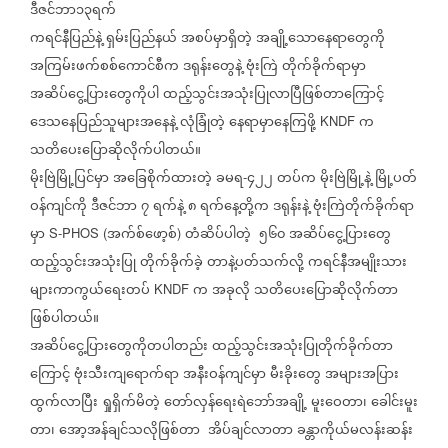
ဒီဇင်ဘာ၁၃ရက်
ကရင်နီပြည်နဲ့
ရှမ်းပြည်နယ်
အစပ်မှာရှိတဲ့
အချို့သောနေရာတွေကို
အကြမ်းဖက်စစ်ကောင်စီက
ဒရုန်းတွေနဲ့
ဗုံးကြဲ
တိုက်ခိုက်ရာမှာ
အဆိပ်ငွေ့ပြားတွေကိုပါ
ထည့်သွင်းအသုံးပြုလာပြီဖြစ်တာကြောင့်
ဒေသနေပြည်သူများအနေနဲ့
လုံခြုံတဲ့
နေရာမှာနေကြဖို့
က
KNDF
သတိပေးပြောဆိုလိုက်ပါတယ်။
မိုးဗြဲမြို့ပြင်မှာ
အခြေစိုက်ထားတဲ့
ခမရ
၄၂၂
တပ်က
မိုးဗြဲမြို့နဲ့
မြို့ပတ်
-
ဝန်ကျင်ကို
ဒီဇင်ဘာ
၇
ရက်နဲ့
၈
ရက်နေ့တို့က
ဒရုန်းနဲ့
ဗုံးကြဲတိုက်ခိုက်ရာ
မှာ
အက်စ်ဖော့စ်
တံဆိပ်ပါတဲ့
၅၆၀
အဆိပ်ငွေ့ပြားတွေ
S-PHOS (
)
ထည့်သွင်းအသုံးပြု
တိုက်ခိုက်ခဲ့
တာနဲ့ပတ်သက်လို့
ကရင်နီအမျိုးသား
များကာကွယ်ရေးတပ်
က
အခုလို
သတိပေးပြောဆိုလိုက်တာ
KNDF
ဖြစ်ပါတယ်။
အဆိပ်ငွေ့ပြားတွေကိုတပါတည်း
ထည့်သွင်းအသုံးပြုတိုက်ခိုက်တာ
ကြောင့်
ဗုံးသီးကျရောက်ရာ
အနီးဝန်ကျင်မှာ
မီးခိုးတွေ
အများအပြား
ထွက်လာပြီး
ရှုရှိက်မိတဲ့
တော်လှန်ရေးရဲဘော်အချို့
မူးဝေတာ၊
ခေါင်းမူး
တာ၊
အော့အန်ချင်သလိုဖြစ်တာ
အိပ်ချင်လာတာ
ခန္တာကိုယ်မလန်းဆန်း