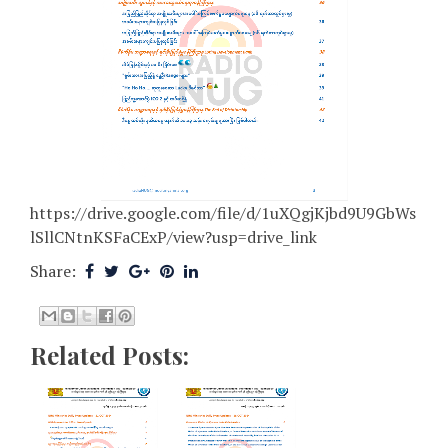
https://drive.google.com/file/d/1uXQgjKjbd9U9GbWs
lSllCNtnKSFaCExP/view?usp=drive_link
Share:
Related Posts: