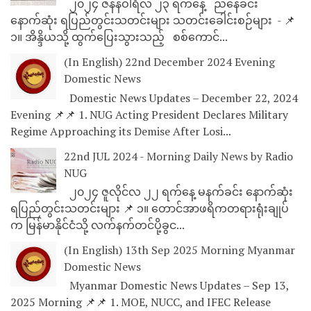
၂၀၂၄ ဇန်နဝါရီလ ၂၃ ရက်နေ့ ညနေခင်း
နောက်ဆုံး ရပြည်တွင်းသတင်းများ သတင်းခေါင်းစဉ်များ - 📌
၁။ အိန္ဒိယသို့ ထွက်ပြေးသွားသည့် စစ်ကောင်...
(In English) 22nd December 2024 Evening
Domestic News
Domestic News Updates – December 22, 2024
Evening 📌📌 1. NUG Acting President Declares Military
Regime Approaching its Demise After Losi...
22nd JUL 2024 - Morning Daily News by Radio
NUG
၂၀၂၄ ဇူလိုင်လ ၂၂ ရက်နေ့ မနက်ခင်း နောက်ဆုံး
ရပြည်တွင်းသတင်းများ 📌 ၁။ တောင်အာဖရိကတရားရုံးချုပ်
က မြန်မာနိုင်ငံသို့ လက်နက်တင်ပို့ခွင...
(In English) 13th Sep 2025 Morning Myanmar
Domestic News
Myanmar Domestic News Updates – Sep 13,
2025 Morning 📌📌 1. MOE, NUCC, and IFEC Release