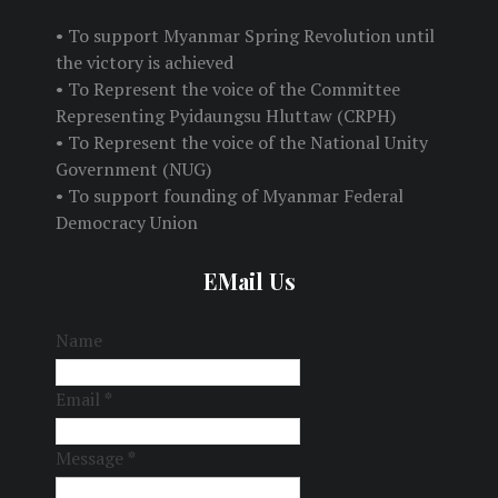
• To support Myanmar Spring Revolution until
the victory is achieved
• To Represent the voice of the Committee
Representing Pyidaungsu Hluttaw (CRPH)
• To Represent the voice of the National Unity
Government (NUG)
• To support founding of Myanmar Federal
Democracy Union
EMail Us
Name
Email
*
Message
*