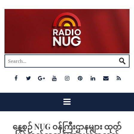
နေ့စဉ် NUG ဝန်ကြီးဌာနများ ထုတ်