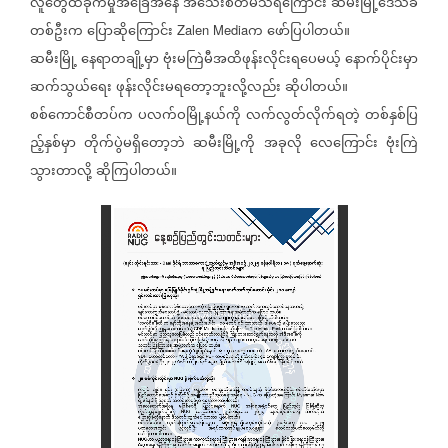
လူတွေထိခိုက်မှုအခြေအနေ
အသေးစိတ်မသိရကြောင်း
ဆမီးမြို့ဒေသခံ
တစ်ဦးက
ပြောဆိုကြောင်း
က
ဖော်ပြပါတယ်။
Zalen Media
ဆမီးမြို့
နေရာတချို့မှာ
ဗုံးမကြဲမီအထိဖုန်းလိုင်းရပေမယ့်
နောက်ပိုင်းမှာ
ဆက်သွယ်ရေး
ဖုန်းလိုင်းမရတော့ဘူးလို့လည်း
ဆိုပါတယ်။
စစ်ကောင်စီတပ်က
ပလက်ဝမြို့နယ်ကို
လက်လွတ်လိုက်ရတဲ့
တစ်နှစ်ပြ
ည့်နှစ်မှာ
တိုက်ပွဲမရှိတော့ဘဲ
ဆမီးမြို့ကို
အခုလို
လေကြောင်း
ဗုံးကြဲ
သွားတာလို့
ဆိုကြပါတယ်။