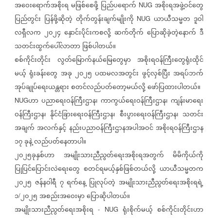
အဝေးရောက်အစိုးရ
မဖြစ်စေဖို့
ပြည်ပရောက်
အစိုးရအဖွဲ့ဝင်တွေ
NUG
ပြည်တွင်း
ပြန်ဖို့ဆိုတဲ့
တိုက်တွန်းချက်မျိုးကို
ယာယီသမ္မတ
ဒူဝါ
NUG
လရှီလက
၂၀၂၄
နှောင်းပိုင်းကစလို့
ဆက်တိုက်
ပြောဆိုခဲ့တဲ့နောက်
ဒီ
သတင်းထွက်ပေါ်လာတာ
ဖြစ်ပါတယ်။
စစ်ကိုင်းတိုင်း
လွတ်မြောက်နယ်မြေတွေမှာ
အစိုးရဝန်ကြီးတွေရုံးထိုင်
မယ့်
ရုံးခန်းတွေ
အခု
၂၀၂၅
ပထမလအတွင်း
ဖွင့်လှစ်ပြီး
အရပ်ဘက်
အုပ်ချုပ်ရေးယန္တရား
စတင်လည်ပတ်တော့မယ်လို့
ဖော်ပြထားပါတယ်။
ဟာ
ပညာရေးဝန်ကြီးဌာန၊
ကာကွယ်ရေးဝန်ကြီးဌာန၊
ကျန်းမာရေး
NUG
ဝန်ကြီးဌာန၊
နိုင်ငံခြားရေးဝန်ကြီးဌာန၊
စီးပွားရေးဝန်ကြီးဌာန၊
သတင်း
အချက်
အလက်နှင့်
နည်းပညာဝန်ကြီးဌာနအပါအဝင်
အစိုးရဝန်ကြီးဌာန
၁၇
ခုနဲ့
လည်ပတ်နေတာပါ။
၂၀၂၅ခုနှစ်ဟာ
အမျိုးသားညီညွတ်ရေးအစိုးရအတွက်
မိမိကိုယ်ကို
ပြုပြင်ပြောင်းလဲရေးတွေ
စတင်ရမယ့်နှစ်ဖြစ်တယ်လို့
ယာယီသမ္မတက
၂၀၂၅
ဇန်နဝါရီ
၇
ရက်နေ့
ပြုလုပ်တဲ့
အမျိုးသားညီညွတ်ရေးအစိုးရရဲ့
၁
၂၀၂၅
အစည်းအဝေးမှာ
ပြောဆိုပါတယ်။
/
အမျိုးသားညီညွတ်ရေးအစိုးရ
ရုံးစိုက်မယ့်
စစ်ကိုင်းတိုင်းဟာ
- NUG