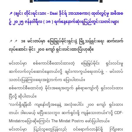
ချင်း
တိုင်းရင်းသား
ဒိုင်ရ်
ဘာသာစကား
ထုတ်လွှင့်မှု
အစီအစ
📌
(
- Daai
)
ဥ်
၂၀၂၅
ဇန်နဝါရီလ
၁၈
ရက်နေ့နောက်ဆုံး
ရပြည်တွင်းသတင်းများ
(
)
၁။
မင်းတပ်မှာ
မြေမြှုပ်မိုင်းရှင်းနဲ့
မြို့သန့်ရှင်းရေး
ဆက်လက်
📌📌
လုပ်ဆောင်၊
မိုင်း
၂၀၀
ကျော်
ရှင်းလင်းထားပြီးဟုဆို။
မင်းတပ်မှာ
စစ်ကောင်စီထောင်ထားတဲ့
မြေမြှပ်မိုင်း
ရှင်းလင်းမှု
ဆက်လက်လုပ်ဆောင်နေတယ်လို့
ချင်းကာကွယ်ရေးတပ်ဖွဲ့
မင်းတပ်
-
သတင်းပြန်ကြားရေးအဖွဲ့ဘက်က
ပြောပါတယ်။
စစ်ကောင်စီထောင်တဲ့
မိုင်းအရေအတွက်
နှစ်ရာကျော်ကို
ရှင်းလင်းထား
ပြီလို့
ဆိုပါတယ်။
လက်ရှိချိန်ထိ
ကျနော်တို့အနေနဲ့
အလုံးပေါင်း
၂၀၀
ကျော်
ရှင်းထား
“
တယ်၊
ဒါပေမယ့်
မပြီးသေးဘူး၊
ဆက်ရှင်းဖို့
ကျန်သေးတယ်။
လို့
”
CDF-
ကပြောဆိုကြောင်း
က
ဖော်ပြပါတယ်။
Mindat
The Mindat Post
မင်းတပ်မှာ
ပြည်သူတွေပြန်လည်
ဝင်ရောက်လာနိုင်ဖို့
ကြိုးစား