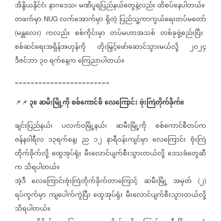
အိန္ဒိယနိုင်ငံ၊
နာဂဒေသ၊
မဏိပူရပြည်နယ်တွေနဲ့လည်း
ထိစပ်နေပါတယ်။
တဖက်မှာ
လက်အောက်မှာ
ရှိတဲ့
ပြည်သူ့ကာကွယ်ရေးတပ်မတော်
NUG
မန္တလေး
ကလည်း
စစ်ကိုင်းမှာ
တပ်မဟာအသစ်
တစ်ခုဖွဲ့စည်းပြီး
(
)
စစ်ဆင်ရေးအရှိန်အဟုန်ကို
တိုးမြှင့်ဖော်ဆောင်သွားမယ်လို့
၂၀၂၄
ဒီဇင်ဘာ
၃၀
ရက်နေ့က
ကြေညာပါတယ်။
========================
၃။
ဆမီးမြို့ကို
စစ်ကောင်စီ
လေကြောင်း
ဗုံးကြဲတိုက်ခိုက်။
📌📌
ချင်းပြည်နယ်၊
ပလက်ဝမြို့နယ်၊
ဆမီးမြို့ကို
စစ်ကောင်စီတပ်က
ဇန်နဝါရီလ
၁၃ရက်နေ့၊
ည
၁၂
နာရီဝန်းကျင်မှာ
လေကြောင်း
ဗုံးကြဲ
တိုက်ခိုက်လို့
ထွေအုပ်ရုံး
မီးလောင်ပျက်စီးသွားတယ်လို့
ဒေသခံတွေဆီ
က
သိရပါတယ်။
အဲ့ဒီ
လေကြောင်းဗုံးကြဲတိုက်ခိုက်တာကြောင့်
ဆမီးမြို့
အမှတ်
၂
(
)
ရပ်ကွက်မှာ
ကျပေါက်ကွဲပြီး
ထွေအုပ်ရုံး
မီးလောင်ပျက်စီးသွားတယ်လို့
သိရပါတယ်။