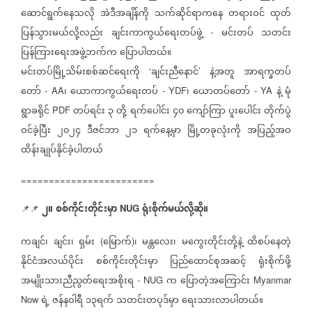
ဆောင်ရွက်နေသလို
အဲဒီအချိန်ကို
သက်ဆိုင်ရာကနေ
တရားဝင်
ထုတ်
ပြန်သွားမယ်လို့လည်း
ချင်းကာကွယ်ရေးတပ်ဖွဲ့
မင်းတပ်
သတင်း
-
ပြန်ကြားရေးအဖွဲ့ဘက်က
ပြောပါတယ်။
မင်းတပ်မြို့သိမ်းစစ်ဆင်ရေးကို
ချင်းညီနောင်
နဲ့အတူ
အာရက္ခတပ်
‘
’
တော်
၊
ယောကာကွယ်ရေးတပ်
၊
ယောတပ်တော်
နဲ့
မုံ
- AA
- YDF
- YA
ရွာခရိုင်
တပ်ရင်း
၃
တို့
ရက်ပေါင်း
၄၀
ကျော်ကြာ
ပူးပေါင်း
တိုက်ပွဲ
PDF
ဝင်ခဲ့ပြီး
၂၀၂၄
ဒီဇင်ဘာ
၂၁
ရက်နေ့မှာ
မြို့တခုလုံးကို
အပြည့်အဝ
ထိန်းချုပ်နိုင်ခဲ့ပါတယ်
========================
၂။
စစ်ကိုင်းတိုင်းမှာ
ရုံးစိုက်မယ်လို့ဆို။
📌📌
NUG
ကချင်၊
ချင်း၊
ရှမ်း
မြောက်
၊
မန္တလေး၊
မကွေးတိုင်းတို့နဲ့
ထိစပ်နေတဲ့
(
)
နိုင်ငံအလယ်ပိုင်း
စစ်ကိုင်းတိုင်းမှာ
ပြည်ထောင်စုအဆင့်
ရုံးစိုက်ဖို့
အမျိုးသားညီညွတ်ရေးအစိုးရ
က
ပြောတဲ့အကြောင်း
- NUG
Myanmar
ရဲ့
ဇန်နဝါရီ
၁၃ရက်
သတင်းတပုဒ်မှာ
ရေးသားလာပါတယ်။
Now