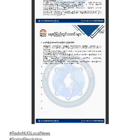
#RadioNUGLocalNews
#SpringRevolution