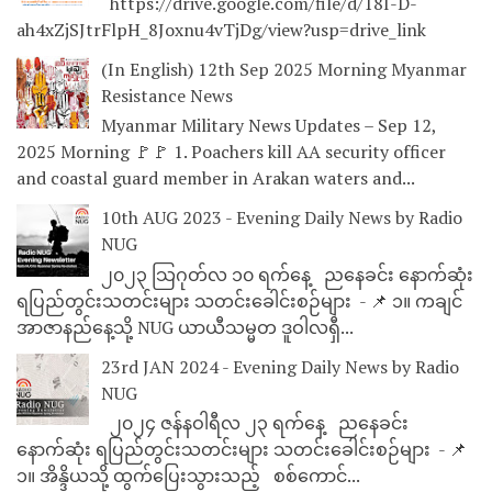
https://drive.google.com/file/d/18I-D-
ah4xZjSJtrFlpH_8Joxnu4vTjDg/view?usp=drive_link
(In English) 12th Sep 2025 Morning Myanmar
Resistance News
Myanmar Military News Updates – Sep 12,
2025 Morning 🚩🚩 1. Poachers kill AA security officer
and coastal guard member in Arakan waters and...
10th AUG 2023 - Evening Daily News by Radio
NUG
၂၀၂၃ သြဂုတ်လ ၁၀ ရက်နေ့ ညနေခင်း နောက်ဆုံး
ရပြည်တွင်းသတင်းများ သတင်းခေါင်းစဉ်များ - 📌 ၁။ ကချင်
အာဇာနည်နေ့သို့ NUG ယာယီသမ္မတ ဒူဝါလရှီ...
23rd JAN 2024 - Evening Daily News by Radio
NUG
၂၀၂၄ ဇန်နဝါရီလ ၂၃ ရက်နေ့ ညနေခင်း
နောက်ဆုံး ရပြည်တွင်းသတင်းများ သတင်းခေါင်းစဉ်များ - 📌
၁။ အိန္ဒိယသို့ ထွက်ပြေးသွားသည့် စစ်ကောင်...