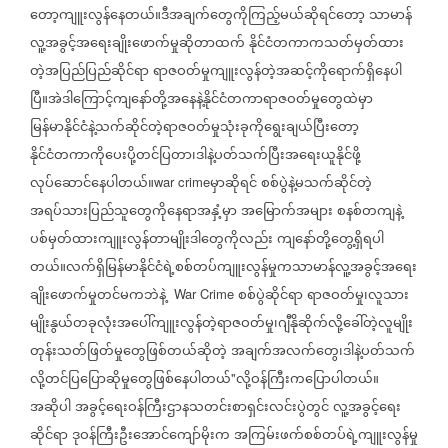
တော့ကျူးလွန်နေတယ်။ဒီအချက်တွေကိုကြည့်မယ်ဆိုရင်တော့
သာမာန်
လူ့အခွင့်အရေးချိုးဖောက်မှုဆိုတာထက်
နိုင်ငံတကာကသတ်မှတ်ထား
တဲ့အပြည်ပြည်ဆိုင်ရာ
ရာဇဝတ်မှုကျူးလွန်တဲ့အဆင့်ကိုရောက်ရှိနေပါ
ပြီ။အဲဒါကြောင့်ကျနော်တို့အနေနဲ့နိုင်ငံတကာရာဇဝတ်မှုတွေထဲမှာ
မြန်မာနိုင်ငံနဲ့သက်ဆိုင်တဲ့ရာဇဝတ်မှုသုံးခုကိုရွေးချယ်ပြီးတော့
နိုင်ငံတကာကိုပေးပို့တင်ပြတာ၊ဒါနဲ့ပတ်သက်ပြီးအရေးယူနိုင်ဖို့
လုပ်ဆောင်နေပါတယ်။
မှာဆိုရင်
စစ်ပွဲနဲ့မသက်ဆိုင်တဲ့
war crime
အရပ်သားပြည်သူတွေကိုနေရာအနှံ့မှာ
အမြောက်အများ
စနစ်တကျနဲ့
ပစ်မှတ်ထားကျူးလွန်တာမျိုးဒါတွေကိုလည်း
ကျနော်တို့တွေ့ရှိရပါ
တယ်။လက်ရှိမြန်မာနိုင်ငံရဲ့စစ်တပ်ကျူးလွန်မှုကသာမာန်လူ့အခွင့်အရေး
ချိုးဖောက်မှုတင်မကဘဲနဲ့
စစ်ပွဲဆိုင်ရာ
ရာဇဝတ်မှု၊လူသား
War Crime
မျိုးနွယ်တခုလုံးအပေါ်ကျူးလွန်တဲ့ရာဇဝတ်မှု၊ဂျီနိုဆိုက်လို့ခေါ်တဲ့လူမျိုး
တုန်းသတ်ဖြတ်မှုတွေဖြစ်တယ်ဆိုတဲ့
အချက်အလက်တွေ၊ဒါနဲ့ပတ်သက်
လို့တင်ပြပြောဆိုမှုတွေဖြစ်နေပါတယ်
လို့ဝန်ကြီးကပြောပါတယ်။
"
အဆိုပါ
အခွင့်ရေးဝန်ကြီးဌာနသတင်းစာရှင်းလင်းပွဲတွင်
လူ့အခွင့်ရေး
ဆိုင်ရာ
ဒုဝန်ကြီးဦးအောင်ကျော်မိုးက
အကြမ်းဖက်စစ်တပ်ရဲ့ကျူးလွန်မှု