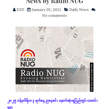
News by Radio NUG
D2D
January 03, 2025
Daily News
No comments
၂၀၂၅
ဇန်နဝါရီလ ၃
ရက်နေ့
ညနေခင်း
နောက်ဆုံး
ရပြည်တွင်းသတင်း
များ