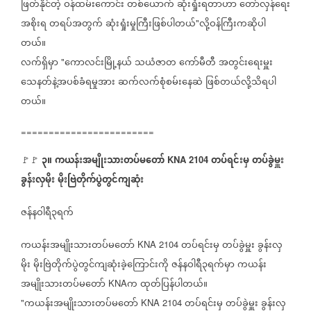
ဖြတ်နိုင်တဲ့
ဝန်ထမ်းကောင်း
တစ်ယောက်
ဆုံးရှုံးရတာဟာ
တော်လှန်ရေး
အစိုးရ
တရပ်အတွက်
ဆုံးရှုံးမှုကြီးဖြစ်ပါတယ်
လို့ဝန်ကြီးကဆိုပါ
"
တယ်။
လက်ရှိမှာ
ကောလင်းမြို့နယ်
သယံဇာတ
ကော်မီတီ
အတွင်းရေးမှူး
"
သေနတ်နဲ့အပစ်ခံရမှုအား
ဆက်လက်စုံစမ်းနေဆဲ
ဖြစ်တယ်လို့သိရပါ
တယ်။
========================
၃။
ကယန်းအမျိုးသားတပ်မတော်
တပ်ရင်းမှ
တပ်ခွဲမှူး
🚩🚩
KNA 2104
ခွန်းလှမိုး
မိုးဗြဲတိုက်ပွဲတွင်ကျဆုံး
ဇန်နဝါရီ၃ရက်
ကယန်းအမျိုးသားတပ်မတော်
တပ်ရင်းမှ
တပ်ခွဲမှူး
ခွန်းလှ
KNA 2104
မိုး
မိုးဗြဲတိုက်ပွဲတွင်ကျဆုံးခဲ့ကြောင်းကို
ဇန်နဝါရီ၃ရက်မှာ
ကယန်း
အမျိုးသားတပ်မတော်
က
ထုတ်ပြန်ပါတယ်။
KNA
ကယန်းအမျိုးသားတပ်မတော်
တပ်ရင်းမှ
တပ်ခွဲမှူး
ခွန်းလှ
"
KNA 2104