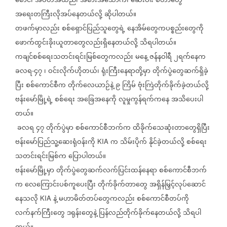
စောင်၊
အဝတ်အထည်၊
အစားအသောက်၊
ဆေးဝါး
စတာတွေ
အရေးတကြီးလိုအပ်နေတယ်လို့
ဆိုပါတယ်။
တဖက်မှာလည်း
စစ်ရှောင်ပြည်သူတွေရဲ့
နေအိမ်တွေကပစ္စည်းတွေကို
ဖောက်ထွင်းခိုးယူတာတွေလည်းရှိနေတယ်လို့
သိရပါတယ်။
ကချင်စစ်ရေးသတင်းရင်းမြစ်တွေကလည်း
မနေ့
ဇန်နဝါရီ
၂ရက်နေက
ခလရ
၄၇
၊
ဝင်းလိုက်ဟိုတယ်၊
ရုံးကြီးနေရာတို့မှာ
တိုက်ပွဲတွေဆက်ရှိခဲ့
-
ပြီး
စစ်ကောင်စီက
တိုက်လေယာဉ်နဲ့
၉
ကြိမ်
ဗုံးကြဲတိုက်ခိုက်ခဲ့တယ်လို့
ဗန်းမော်မြို့ရဲ့
စစ်ရေး
အခြေအနေကို
လူမှုကွန်ရက်ကနေ
အသိပေးပါ
တယ်။
ခလရ
၄၇
တိုက်ပွဲမှာ
စစ်ကောင်စီဘက်က
ထိခိုက်သေဆုံးတာတွေရှိပြီး
ဗန်းမော်ပြည်သူ့ဆေးရုံဝန်းကို
က
သိမ်းပိုက်
နိုင်ခဲ့တယ်လို့
စစ်ရေး
KIA
သတင်းရင်းမြစ်က
ပြောပါတယ်။
ဗန်းမော်မြို့မှာ
တိုက်ပွဲတွေဆက်လက်ပြင်းထန်နေရာ
စစ်ကောင်စီဘက်
က
လေကြောင်းပစ်ကူပေးပြီး
တိုက်ခိုက်တာတွေ
အရှိန်မြှင့်လုပ်ဆောင်
နေသလို
နဲ့
မဟာမိတ်တပ်တွေကလည်း
စစ်ကောင်စီတပ်ကို
KIA
လက်နက်ကြီးတွေ
ဒရုန်းတွေနဲ့
ပြန်လည်တိုက်ခိုက်နေတယ်လို့
သိရပါ