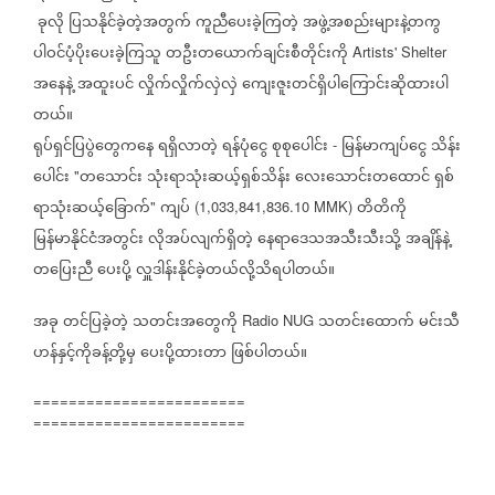
ခုလို
ပြသနိုင်ခဲ့တဲ့အတွက်
ကူညီပေးခဲ့ကြတဲ့
အဖွဲ့အစည်းများနဲ့တကွ
ပါဝင်ပံ့ပိုးပေးခဲ့ကြသူ
တဦးတယောက်ချင်းစီတိုင်းကို
Artists' Shelter
အနေနဲ့
အထူးပင်
လှိုက်လှိုက်လှဲလှဲ
ကျေးဇူးတင်ရှိပါကြောင်းဆိုထားပါ
တယ်။
ရုပ်ရှင်ပြပွဲတွေကနေ
ရရှိလာတဲ့
ရန်ပုံငွေ
စုစုပေါင်း
မြန်မာကျပ်ငွေ
သိန်း
-
ပေါင်း
တသောင်း
သုံးရာသုံးဆယ့်ရှစ်သိန်း
လေးသောင်းတထောင်
ရှစ်
"
ရာသုံးဆယ့်ခြောက်
ကျပ်
တိတိကို
"
(1,033,841,836.10 MMK)
မြန်မာနိုင်ငံအတွင်း
လိုအပ်လျက်ရှိတဲ့
နေရာဒေသအသီးသီးသို့
အချိန်နဲ့
တပြေးညီ
ပေးပို့
လှူဒါန်းနိုင်ခဲ့တယ်လို့သိရပါတယ်။
အခု
တင်ပြခဲ့တဲ့
သတင်းအတွေကို
သတင်းထောက်
မင်းသီ
Radio NUG
ဟန်နှင့်ကိုခန့်တို့မှ
ပေးပို့ထားတာ
ဖြစ်ပါတယ်။
========================
========================