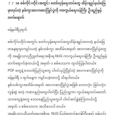
၁
။
စစ်ကိုင်းတိုင်းအတွင်း
တော်လှန်ရေးတပ်တွေ
ထိန်းချုပ်နယ်မြေ
🚩🚩
မှာလုပ်တဲ့
နှစ်ကူးအားကစားပြိုင်ပွဲကို
ကာကွယ်ရေးဝန်ကြီး
ဦးရည်မွန်
တက်ရောက်
ဇန်နဝါရီ၃ရက်
စစ်ကိုင်းတိုင်းအတွင်း
တော်လှန်ရေးတပ်တွေထိန်းချုပ်ထားတဲ့
နယ်မြေ
တနေရာမှာကျင်းပတဲ့
နှစ်သစ်ကူး
အထိမ်းအမှတ်
အားကစားပြိုင်ပွဲတွေ
ကို
အမျိုးသားညီညွတ်ရေးအစိုးရ
ကာကွယ်ရေးဝန်ကြီး
ဦးရည်မွန်
-NUG
တက်ရောက်ခဲ့တယ်လို့
အမှတ်
၁
စစ်ဒေသက
ထုတ်ပြန်ပါတယ်။
-
တွေနဲ့
ဒေသခံပြည်သူတွေ
ပါဝင်ယှဥ်ပြိုင်တဲ့
အားကစားပြိုင်ပွဲကို
PDF
ဇန်နဝါရီ
၁
ရက်နေ့က
ကျင်းပခဲ့တာလို့
သိရပါတယ်။
နှစ်သစ်ကူးအထိမ်းအမှတ်
အားကစားပြိုင်ပွဲအဖြစ်
ဘောလုံး၊
ခြင်းလုံး၊
လွန်ဆွဲ
စတဲ့
ကစားနည်းတွေပါဝင်ပြီး
ပြည်သူ့ကာ
ကွယ်ရေးတပ်မတော်
သားတွေနဲ့အတူ
ဒေသနေပြည်သူတွေပါ
ပါဝင်ဆင်နွှဲခဲ့ကြတယ်လို့
အမှတ်
၁
စစ်ဒေသက
အသိပေးပါ
တယ်။
အမျိုးသားညီညွတ်ရေးအစိုးရ
ပြည်ထောင်စုဝန်ကြီးချုပ်
မန်းဝင်း
- NUG