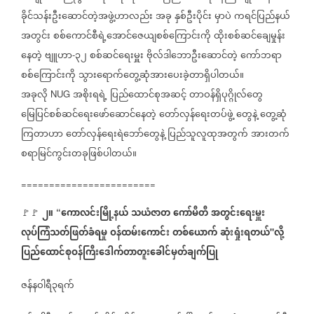
ခိုင်သန်းဦးဆောင်တဲ့အဖွဲ့ဟာလည်း
အခု
နှစ်ဦးပိုင်း
မှာပဲ
ကရင်ပြည်နယ်
အတွင်း
စစ်ကောင်စီရဲ့အောင်ဇေယျစစ်ကြောင်းကို
ထိုးစစ်ဆင်ချေမှုန်း
နေတဲ့
ဗျူဟာ
၃၂
စစ်ဆင်ရေးမှူး
ဗိုလ်ဒါဘောဦးဆောင်တဲ့
ကော်ဘရာ
-
စစ်ကြောင်းကို
သွားရောက်တွေ့ဆုံအားပေးခဲ့တာရှိပါတယ်။
အခုလို
အစိုးရရဲ့
ပြည်ထောင်စုအဆင့်
တာဝန်ရှိပုဂ္ဂိုလ်တွေ
NUG
မြေပြင်စစ်ဆင်ရေးဖော်ဆောင်နေတဲ့
တော်လှန်ရေးတပ်ဖွဲ့
တွေနဲ့
တွေ့ဆုံ
ကြတာဟာ
တော်လှန်ရေးရဲဘော်တွေနဲ့
ပြည်သူလူထုအတွက်
အားတက်
စရာမြင်ကွင်းတခုဖြစ်ပါတယ်။
========================
၂။
ကောလင်းမြို့နယ်
သယံဇာတ
ကော်မီတီ
အတွင်းရေးမှူး
🚩🚩
“
လုပ်ကြံသတ်ဖြတ်ခံရမှု
ဝန်ထမ်းကောင်း
တစ်ယောက်
ဆုံးရှုံးရတယ်
လို့
"
ပြည်ထောင်စုဝန်ကြီးဒေါက်တာတူးခေါင်မှတ်ချက်ပြု
ဇန်နဝါရီ၃ရက်