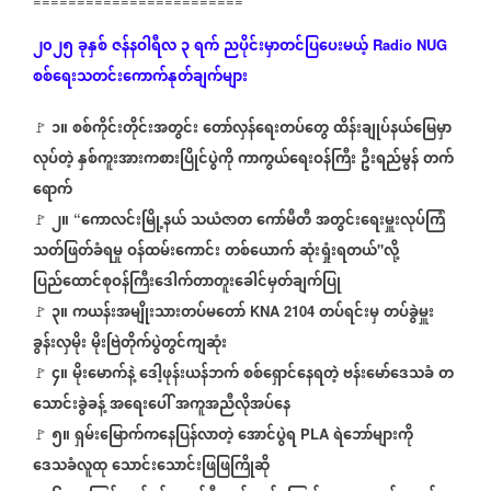
========================
၂၀၂၅
ခုနှစ်
ဇန်နဝါရီလ
၃
ရက်
ညပိုင်းမှာတင်ပြပေးမယ့်
Radio NUG
စစ်ရေးသတင်းကောက်နုတ်ချက်များ
၁
။
စစ်ကိုင်းတိုင်းအတွင်း
တော်လှန်ရေးတပ်တွေ
ထိန်းချုပ်နယ်မြေမှာ
🚩
လုပ်တဲ့
နှစ်ကူးအားကစားပြိုင်ပွဲကို
ကာကွယ်ရေးဝန်ကြီး
ဦးရည်မွန်
တက်
ရောက်
၂။
ကောလင်းမြို့နယ်
သယံဇာတ
ကော်မီတီ
အတွင်းရေးမှူးလုပ်ကြံ
🚩
“
သတ်ဖြတ်ခံရမှု
ဝန်ထမ်းကောင်း
တစ်ယောက်
ဆုံးရှုံးရတယ်
လို့
"
ပြည်ထောင်စုဝန်ကြီးဒေါက်တာတူးခေါင်မှတ်ချက်ပြု
၃။
ကယန်းအမျိုးသားတပ်မတော်
တပ်ရင်းမှ
တပ်ခွဲမှူး
🚩
KNA 2104
ခွန်းလှမိုး
မိုးဗြဲတိုက်ပွဲတွင်ကျဆုံး
၄။
မိုးမောက်နဲ့
ဒေါ့ဖုန်းယန်ဘက်
စစ်ရှောင်နေရတဲ့
ဗန်းမော်ဒေသခံ
တ
🚩
သောင်းခွဲခန့်
အရေးပေါ်
အကူအညီလိုအပ်နေ
၅။
ရှမ်းမြောက်ကနေပြန်လာတဲ့
အောင်ပွဲရ
ရဲဘော်များကို
🚩
PLA
ဒေသခံလူထု
သောင်းသောင်းဖြဖြကြိုဆို