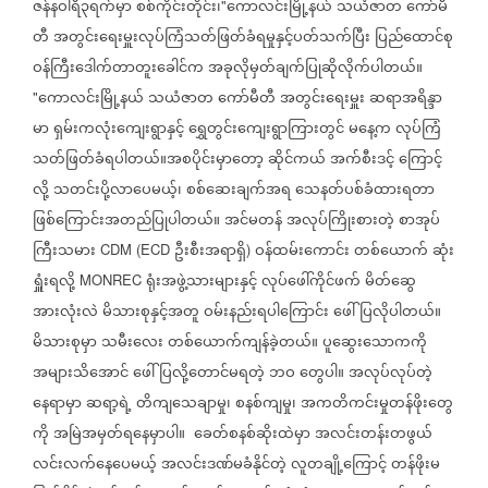
ဇန်နဝါရီ၃ရက်မှာ
စစ်ကိုင်းတိုင်း၊
ကောလင်းမြို့နယ်
သယံဇာတ
ကော်မီ
"
တီ
အတွင်းရေးမှူးလုပ်ကြံသတ်ဖြတ်ခံရမှုနှင့်ပတ်သက်ပြီး
ပြည်ထောင်စု
ဝန်ကြီးဒေါက်တာတူးခေါင်က
အခုလိုမှတ်ချက်ပြုဆိုလိုက်ပါတယ်။
ကောလင်းမြို့နယ်
သယံဇာတ
ကော်မီတီ
အတွင်းရေးမှူး
ဆရာအရိန္ဒာ
"
မာ
ရှမ်းကလုံးကျေးရွာနှင့်
ရွှေတွင်းကျေးရွာကြားတွင်
မနေ့က
လုပ်ကြံ
သတ်ဖြတ်ခံရပါတယ်။အစပိုင်းမှာတော့
ဆိုင်ကယ်
အက်စီးဒင့်
ကြောင့်
လို့
သတင်းပို့လာပေမယ့်၊
စစ်ဆေးချက်အရ
သေနတ်ပစ်ခံထားရတာ
ဖြစ်ကြောင်းအတည်ပြုပါတယ်။
အင်မတန်
အလုပ်ကြိုးစားတဲ့
စာအုပ်
ကြီးသမား
ဦးစီးအရာရှိ
ဝန်ထမ်းကောင်း
တစ်ယောက်
ဆုံး
CDM (ECD
)
ရှူံးရလို့
ရုံးအဖွဲ့သားများနှင့်
လုပ်ဖေါ်ကိုင်ဖက်
မိတ်ဆွေ
MONREC
အားလုံးလဲ
မိသားစုနှင့်အတူ
ဝမ်းနည်းရပါကြောင်း
ဖေါ်ပြလိုပါတယ်။
မိသားစုမှာ
သမီးလေး
တစ်ယောက်ကျန်ခဲ့တယ်။
ပူဆွေးသောကကို
အများသိအောင်
ဖေါ်ပြလို့တောင်မရတဲ့
ဘဝ
တွေပါ။
အလုပ်လုပ်တဲ့
နေရာမှာ
ဆရာ့ရဲ့
တိကျသေချာမှု၊
စနစ်ကျမှု၊
အကတိကင်းမှုတန်ဖိုးတွေ
ကို
အမြဲအမှတ်ရနေမှာပါ။
ခေတ်စနစ်ဆိုးထဲမှာ
အလင်းတန်းတဖွယ်
လင်းလက်နေပေမယ့်
အလင်းဒဏ်မခံနိုင်တဲ့
လူတချို့ကြောင့်
တန်ဖိုးမ