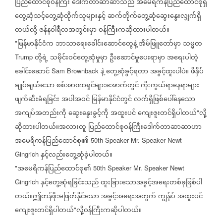
ပြည်ထောင်စုဝန်ကြီး
ဒေါက်တာဆာဆာသည်
အမေရိကန်ပြည်ထောင်စုရှိ
တွေ့ဆုံသင့်တွေ့ဆုံထိုက်သူများနှင့်
ဆက်တိုက်တွေ့ဆုံဆွေးနွေးလျှက်ရှိ
တယ်လို့
ဇန်နဝါရီလအတွင်းမှာ
ဝန်ကြီးကဆိုထားပါတယ်။
မြန်မာနိုင်ငံက
ဘာသာရေးခေါင်းဆောင်တွေနဲ့
အိမ်ဖြူတော်မှာ
သမ္မတ
"
တို့ရဲ့
သမိုင်းဝင်တွေ့ဆုံမှုမှာ
ဦးဆောင်မှုပေးရာမှာ
အရေးပါတဲ့
Trump
ခေါင်းဆောင်
နဲ့
တွေ့ဆုံခွင့်ရတာ
အခွင့်ထူးပါပဲ။
ဖိနှိပ်
Sam Brownback
ချုပ်ချယ်သော
စစ်အာဏာရှင်များအောက်တွင်
ကိုးကွယ်ရာနေရာများ
ဖျက်ဆီးခံရခြင်း
အပါအဝင်
မြန်မာနိုင်ငံတွင်
လက်ရှိဖြစ်ပေါ်နေသော
အကျပ်အတည်းကို
ဆွေးနွေးခွင့်ကို
အထူးပင်
ကျေးဇူးတင်ရှိပါတယ်
လို့
"
ဆိုထားပါတယ်။အလားတူ
ပြည်ထောင်စုဝန်ကြီးဒေါက်တာ
ဆာဆာဟာ
အမေရိကန်ပြည်ထောင်စု၏
50th Speaker Mr. Speaker Newt
နှင့်လည်းတွေ့ဆုံခဲ့ပါတယ်။
Gingrich
အမေရိကန်ပြည်ထောင်စု၏
"
50th Speaker Mr. Speaker Newt
နှင့်တွေ့ဆုံရခြင်းသည်
ထူးခြားသောအခွင့်အရေးတစ်ခုဖြစ်ပါ
Gingrich
တယ်။ဤတန်ဖိုးမဖြတ်နိုင်သော
အခွင့်အရေးအတွက်
ကျွန်ုပ်
အထူးပင်
ကျေးဇူးတင်ရှိပါတယ်
လို့ဝန်ကြီးကဆိုပါတယ်။
"