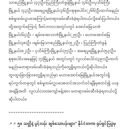
သာစည်မြို့နယ်
၄၇
ဦး၊ပြည်ကြီးတံခွန်မြို့နယ်
၄၆
ဦး၊ပုသိမ်ကြီး
(
)
(
)
မြို့နယ်
၄၃
ဦး၊အမရပူရမြို့နယ်
၃၆
ဦး၊စုစုပေါင်း
၂၆၆
ဦးထက်မနည်း
(
)
(
)
(
)
စစ်မှုထမ်းဥပဒေကြောင့်မတရားဖမ်းဆီးခံခဲ့ရပါတယ်လို့ဖော်ပြပါတယ်။
ထို့အတွက်ကြောင့်
ဒီဇင်ဘာလအတွင်းတွင်
အောင်မြေသာဇံ
မြို့နယ်
၆၄
ဦး
၊
ချမ်းအေးသာဇံမြို့နယ်
၂၅
ဦး
၊
မဟာအောင်မြေ
(
)
(
)
မြို့နယ်
၃၈
ဦး
၊ချမ်းမြသာစည်မြို့နယ်
၅၂
ဦး
၊
ပြည်ကြီးတံခွန်
(
)
(
)
မြို့နယ်
၈၂
ဦး
၊
ပုသိမ်ကြီးမြို့နယ်
၇၇
ဦး
၊
အမရပူရမြိူ့နယ်
၅၃
ဦး၊
(
)
(
)
(
)
စုစုပေါင်းအနေဖြင့်
၇
မြို့နယ်
အတွင်းတွင်
လူငယ်ပေါင်း
၃၉၁
ဦးထက်
(
)
(
)
မနည်းမတရားဖမ်းဆီးခံခဲ့ရသည်ကိုတွေ့ရှိရတယ်လို့ဆိုပါတယ်။
ထူးထူးခြားခြားတွေ့ရှိရသည်မှာ
မဟာအောင်မြေမြို့နယ်အတွင်းရှိ
ရပ်ကွက်တခုတွင်
စစ်မှုထမ်းဥပဒေစတင်အသက်ဝင်ချိန်မှစတင်၍
ယခု
အချိန်အထိ
လူငယ်
၁၀၀
ကျော်ခန့်အား
မတရားဖမ်းဆီးခံခဲ့ရတယ်လို့
(
)
ဆိုပါတယ်။
========================
၅။
သတ္တိနဲ့
ပွင့်လန်း
ချစ်သောပန်းများ
နိုင်ငံတကာ
ရုပ်ရှင်ပြပွဲမှ
📌📌
⁨⁨⁨⁨⁨⁨⁨
"