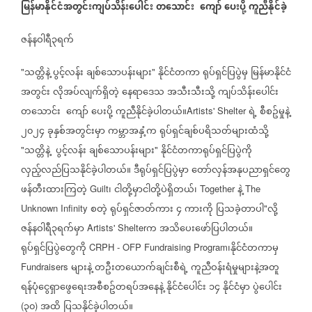
မြန်မာနိုင်ငံအတွင်းကျပ်သိန်းပေါင်း
တသောင်း
ကျော်
ပေးပို့
ကူညီနိုင်ခဲ့
ဇန်နဝါရီ၃ရက်
သတ္တိနဲ့
ပွင့်လန်း
ချစ်သောပန်းများ
နိုင်ငံတကာ
ရုပ်ရှင်ပြပွဲမှ
မြန်မာနိုင်ငံ
"
"
အတွင်း
လိုအပ်လျက်ရှိတဲ့
နေရာဒေသ
အသီးသီးသို့
ကျပ်သိန်းပေါင်း
တသောင်း
ကျော်
ပေးပို့
ကူညီနိုင်ခဲ့ပါတယ်။
ရဲ့
စီစဥ်မှုနဲ့
Artists' Shelter
၂၀၂၄
ခုနှစ်အတွင်းမှာ
ကမ္ဘာအနှံ့က
ရုပ်ရှင်ချစ်ပရိသတ်များထံသို့
သတ္တိနဲ့
ပွင့်လန်း
ချစ်သောပန်းများ
နိုင်ငံတကာရုပ်ရှင်ပြပွဲကို
"
"
လှည့်လည်ပြသနိုင်ခဲ့ပါတယ်။
ဒီရုပ်ရှင်ပြပွဲမှာ
တော်လှန်အနုပညာရှင်တွေ
ဖန်တီးထားကြတဲ့
၊
ငါတို့မှာငါတို့ပဲရှိတယ်၊
နဲ့
Guilt
Together
The
စတဲ့
ရုပ်ရှင်ဇာတ်ကား
၄
ကားကို
ပြသခဲ့တာပါ
လို့
Unknown Infinity
"
ဇန်နဝါရီ၃ရက်မှာ
က
အသိပေးဖော်ပြပါတယ်။
Artists' Shelter
ရုပ်ရှင်ပြပွဲတွေကို
၊နိုင်ငံတကာမှ
CRPH - OFP Fundraising Program
များနဲ့
တဦးတယောက်ချင်းစီရဲ့
ကူညီဝန်းရံမှုများနဲ့အတူ
Fundraisers
ရန်ပုံငွေရှာဖွေရေးအစီစဥ်တရပ်အနေနဲ့
နိုင်ငံပေါင်း
၁၄
နိုင်ငံမှာ
ပွဲပေါင်း
၃၀
အထိ
ပြသနိုင်ခဲ့ပါတယ်။
(
)