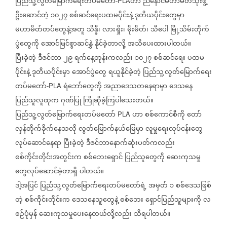
ပြည်သူ့လွတ်မြောက်ရေးတပ်မတော်
ဟာ
ညီနောင်မဟာမိတ်သုံးဖွဲ့
-PLA
ဦးဆောင်တဲ့
၁၀၂၇
စစ်ဆင်ရေးပထမပိုင်းနဲ့
ဒုတိယပိုင်းတွေမှာ
မဟာမိတ်တပ်တွေနဲ့အတူ
သိန္နီ၊
လားရှိုး၊
မိုးမိတ်၊
သီပေါ
မြို့သိမ်းတိုက်
ပွဲတွေကို
အောင်မြင်စွာဆင်နွှဲ
နိုင်ခဲ့တာလို့
အသိပေးထားပါတယ်။
ပြီးခဲ့တဲ့
ဒီဇင်ဘာ
၂၉
ရက်နေ့တုန်းကလည်း
၁၀၂၇
စစ်ဆင်ရေး
ပထမ
ပိုင်းနဲ့
ဒုတိယပိုင်းမှာ
အောင်ပွဲတွေ
ရယူနိုင်ခဲ့တဲ့
ပြည်သူ့လွတ်မြောက်ရေး
တပ်မတော်
ရဲဘော်တွေကို
အညာဒေသတနေရာမှာ
ဒေသနေ
-PLA
ပြည်သူလူထုက
ဂုဏ်ပြု
ကြိုဆိုခဲ့ကြပါသေးတယ်။
ပြည်သူ့လွတ်မြောက်ရေးတပ်မတော်
ဟာ
စစ်ကောင်စီကို
တော်
PLA
လှန်တိုက်ခိုက်နေသလို
လွတ်မြောက်နယ်မြေမှာ
လူမှုရေးလုပ်ငန်းတွေ
လုပ်ဆောင်နေရာ
ပြီးခဲ့တဲ့
ဒီဇင်ဘာနောက်ဆုံးပတ်ကလည်း
စစ်ကိုင်းတိုင်းအတွင်းက
စစ်ဘေး‌ရှောင်
ပြည်သူတွေကို
ဆေးကုသမှု
တွေလုပ်ဆောင်ခဲ့တာရှိ
ပါတယ်။
ဒါ့အပြင်
ပြည်သူ့လွတ်မြောက်ရေးတပ်မတော်ရဲ့
အမှတ်
၁
စစ်ဒေသဖြစ်
တဲ့
စစ်ကိုင်းတိုင်းက
ဒေသနေသူတွေနဲ့
စစ်ဘေး
ရှောင်ပြည်သူများကို
လ
စဉ်ပုံမှန်
ဆေးကုသမှုပေးနေတယ်လို့လည်း
သိရပါတယ်။