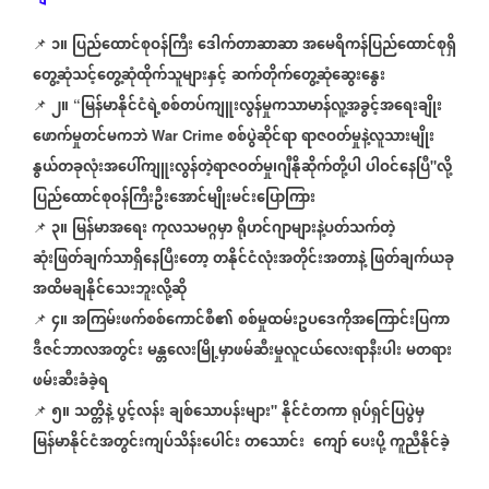
၁။
ပြည်ထောင်စုဝန်ကြီး
ဒေါက်တာဆာဆာ
အမေရိကန်ပြည်ထောင်စုရှိ
📌
⁨⁨⁨⁨⁨⁨
တွေ့ဆုံသင့်တွေ့ဆုံထိုက်သူများနှင့်
ဆက်တိုက်တွေ့ဆုံဆွေးနွေး
၂။
မြန်မာနိုင်ငံရဲ့စစ်တပ်ကျူးလွန်မှုကသာမာန်လူ့အခွင့်အရေးချိုး
📌
⁨⁨⁨⁨⁨⁨
“
ဖောက်မှုတင်မကဘဲ
စစ်ပွဲဆိုင်ရာ
ရာဇဝတ်မှုနဲ့လူသားမျိုး
War Crime
နွယ်တခုလုံးအပေါ်ကျူးလွန်တဲ့ရာဇဝတ်မှု၊ဂျီနိုဆိုက်တို့ပါ
ပါဝင်နေပြီ
လို့
"
ပြည်ထောင်စုဝန်ကြီးဦးအောင်မျိုးမင်းပြောကြား
၃။
မြန်မာအရေး
ကုလသမဂ္ဂမှာ
ရိုဟင်ဂျာများနဲ့ပတ်သက်တဲ့
📌
⁨⁨⁨⁨⁨⁨
ဆုံးဖြတ်ချက်သာရှိနေပြီးတော့
တနိုင်ငံလုံးအတိုင်းအတာနဲ့
ဖြတ်ချက်ယခု
အထိမချနိုင်သေးဘူးလို့ဆို
၄။
အကြမ်းဖက်စစ်ကောင်စီ၏
စစ်မှုထမ်းဥပဒေကိုအကြောင်းပြကာ
📌
⁨⁨⁨⁨⁨⁨
ဒီဇင်ဘာလအတွင်း
မန္တလေးမြို့မှာဖမ်ဆီးမှုလူငယ်လေးရာနီးပါး
မတရား
ဖမ်းဆီးခံခဲ့ရ
၅။
သတ္တိနဲ့
ပွင့်လန်း
ချစ်သောပန်းများ
နိုင်ငံတကာ
ရုပ်ရှင်ပြပွဲမှ
📌
⁨⁨⁨⁨⁨⁨⁨
"
မြန်မာနိုင်ငံအတွင်းကျပ်သိန်းပေါင်း
တသောင်း
ကျော်
ပေးပို့
ကူညီနိုင်ခဲ့