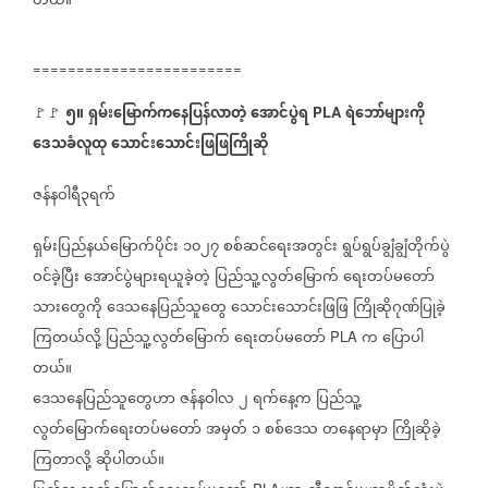
တယ်။
========================
၅။
ရှမ်းမြောက်ကနေပြန်လာတဲ့
အောင်ပွဲရ
ရဲဘော်များကို
🚩🚩
PLA
ဒေသခံလူထု
သောင်းသောင်းဖြဖြကြိုဆို
ဇန်နဝါရီ၃ရက်
ရှမ်းပြည်နယ်မြောက်ပိုင်း
၁၀၂၇
စစ်ဆင်ရေးအတွင်း
ရွပ်ရွပ်ချွံချွံတိုက်ပွဲ
ဝင်ခဲ့ပြီး
အောင်ပွဲများရယူခဲ့တဲ့
ပြည်သူ့လွတ်မြောက်
ရေးတပ်မတော်
သားတွေကို
ဒေသနေပြည်သူတွေ
သောင်းသောင်းဖြဖြ
ကြိုဆိုဂုဏ်ပြုခဲ့
ကြတယ်လို့
ပြည်သူ့လွတ်မြောက်
ရေးတပ်မတော်
က
ပြောပါ
PLA
တယ်။
ဒေသနေပြည်သူတွေဟာ
ဇန်နဝါလ
၂
ရက်နေ့က
ပြည်သူ့
လွတ်မြောက်ရေးတပ်မတော်
အမှတ်
၁
စစ်ဒေသ
တနေရာမှာ
ကြိုဆိုခဲ့
ကြတာလို့
ဆိုပါတယ်။