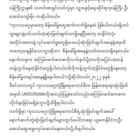
ဝန်ကြီးဌာန၏
သတင်းစာရှင်းလင်းပွဲမှာ
လူ့အခွင့်ရေးဆိုင်ရာဒုဝန်ကြီး
ဦး
အောင်ကျော်မိုး
ကဆိုပါတယ်။
ကုလသမဂ္ဂမှာတော့
စိန်ခေါ်မှုတွေဆက်လက်ရှိနေဆဲ
ဖြစ်ပါတယ်။ရိုဟင်
"
ဂျာများနဲ့ပတ်သက်တဲ့ဆုံးဖြတ်ချက်သာရှိနေပြီးတော့
တနိုင်ငံလုံး
အတိုင်းအတာနဲ့
လုပ်ဆောင်မှုတွေရှိပေမယ့်ဆုံးဖြတ်ချက်အနေနဲ့အခုထိ
ကတော့မချနိုင်သေးဘူးဆိုတာ
စိန်ခေါ်မှုအနေနဲ့လတ်တလောရှိနေတယ်။
နောက်တခုက
အကြမ်းဖက်စကစကိုလက်နက်ပို့တာကိုအပြင်းအထန်
ကန့်ကွက်နေတဲ့နိုင်ငံတွေရှိပါတယ်။ဒါကိုကန့်ကွက်တဲ့နိုင်ငံတွေရှိနေတော့
စိန်ခေါ်မှုတရပ်အနေနဲ့ရှိနေပါတယ်
လို့ဆိုပါတယ်။၂၀၂၂
ခုနှစ်
"
ဒီဇင်ဘာလတွင်
ကုလသမဂ္ဂလုံခြုံရေးကောင်စီက
မြန်မာရေးရာဆုံးဖြတ်
အမှတ်
ကိုအတည်ပြုခဲ့သော်လည်းအကြမ်းဖက်စကစက
UNSCR2669
လိုက်နာခြင်းမရှိခဲ့ဘူးလို့သိရှိရပါတယ်။
လက်ရှိမှာ
ကုလသမဂ္ဂလုံခြုံရေးကောင်စီရဲ့ဆုံးဖြတ်ချက်အပေါ်
နောက်ဆက်တွဲဆုံးဖြတ်ချက်များထွက်ပေါ်လာရေး
ယူကေနိုင်ငံကဦး
ဆောင်ဆွေးနွေးလုပ်ဆောင်နေတယ်လို့သိရပါတယ်။