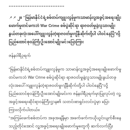
========================
၂။
မြန်မာနိုင်ငံရဲ့စစ်တပ်ကျူးလွန်မှုကသာမာန်လူ့အခွင့်အရေးချိုး
📌📌
⁨⁨⁨⁨⁨⁨
“
ဖောက်မှုတင်မကဘဲ
စစ်ပွဲဆိုင်ရာ
ရာဇဝတ်မှုနဲ့လူသားမျိုး
War Crime
နွယ်တခုလုံးအပေါ်ကျူးလွန်တဲ့ရာဇဝတ်မှု၊ဂျီနိုဆိုက်တို့ပါ
ပါဝင်နေပြီ
လို့
"
ပြည်ထောင်စုဝန်ကြီးဦးအောင်မျိုးမင်းပြောကြား
ဇန်နဝါရီ၃ရက်
မြန်မာနိုင်ငံရဲ့စစ်တပ်ကျူးလွန်မှုက
သာမာန်လူ့အခွင့်အရေးချိုးဖောက်မှု
"
တင်မကဘဲ
စစ်ပွဲဆိုင်ရာ
ရာဇဝတ်မှုနဲ့လူသားမျိုးနွယ်တခု
War Crime
လုံးအပေါ်
ကျူးလွန်တဲ့ရာဇဝတ်မှု၊ဂျီနိုဆိုက်တို့ပါ
ပါဝင်နေပြီ
လို့
"
ပြည်ထောင်စုဝန်ကြီးဦးအောင်မျိုးမင်းက
ဇန်နဝါရီ၃ရက်မှာပြုလုပ်တဲ့
လူ့
အခွင့်အရေးဆိုင်ရာဝန်ကြီးဌာန၏
သတင်းစာရှင်းလင်းပွဲမှာ
ပြော
ကြားလိုက်ပါတယ်။
အကြမ်းဖက်စစ်တပ်က
အခုအချိန်မှာ
အဖက်ဖက်ကယိုယွင်းပျက်စီးနေ
"
သည့်တိုင်အောင်
လူ့အခွင့်အရေးချိုးဖောက်မှုတွေကို
ဆက်လက်ပြီး