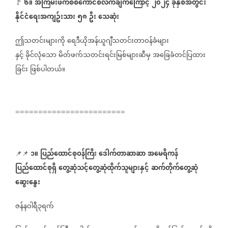
၆။
အကြမ်းဖက်စစ်ကောင်စီလက်ချက်ကြောင့်
၂၀၂၄
ခုနှစ်အတွင်း
⁨
🚩
နိုင်ငံရေးအကျဥ်းသား
၅၈
ဦး
သေဆုံး
ဤသတင်းများကို
ရေဒီယိုအန်ယူဂျီသတင်းတာဝန်ခံများ
နှင့်
ခိုင်လုံသော
မိတ်ဖက်သတင်းရင်းမြစ်များဆီမှ
အခြေခံတင်ပြထား
ခြင်း
ဖြစ်ပါတယ်။
========================
၁။
ပြည်ထောင်စုဝန်ကြီး
ဒေါက်တာဆာဆာ
အမေရိကန်
📌📌
⁨⁨⁨⁨⁨⁨
ပြည်ထောင်စုရှိ
တွေ့ဆုံသင့်တွေ့ဆုံထိုက်သူများနှင့်
ဆက်တိုက်တွေ့ဆုံ
ဆွေးနွေး
ဇန်နဝါရီ၃ရက်