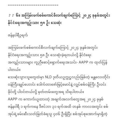
========================
၆။
အကြမ်းဖက်စစ်ကောင်စီလက်ချက်ကြောင့်
၂၀၂၄
ခုနှစ်အတွင်း
🚩🚩
⁨
နိုင်ငံရေးအကျဥ်းသား
၅၈
ဦး
သေဆုံး
ဇန်နဝါရီ၃ရက်
အကြမ်းဖက်စစ်ကောင်စီလက်ချက်ကြောင့်
၂၀၂၄
ခုနှစ်အတွင်း
နိုင်ငံရေးအကျဥ်းသား
၅၈
ဦး
သေဆုံးခဲ့ရတယ်လို့
နိုင်ငံရေး
အကျဉ်းသားများ
ကူညီစောင့်ရှောက်ရေးအသင်း
က
ထုတ်ပြန်
- AAPP
ပါတယ်။
သေဆုံးသွားသူတွေထဲမှာ
ဒုတိယဥက္ကဋ္ဌလည်းဖြစ်တဲ့
မန္တလေးတိုင်း
NLD
ဝန်ကြီးချုပ်ဟောင်း
ဒေါက်တာဇော်မြင့်မောင်နဲ့
လျှပ်စစ်ဝန်ကြီး
ဦးဝင်း
ခိုင်တို့
ပါဝင်တယ်လို့
မှတ်တမ်းတွေအရ
သိရပါတယ်။
က
ကောက်ယူထားတဲ့
အချက်အလက်တွေအရ
၂ဝ၂၄
ခုနှစ်
AAPP
ဇန်နဝါရီ
၁
ရက်ကနေ
ဒီဇင်ဘာ
၃၁
ရက်အထိ
တနှစ်
ကာလအတွင်း
စစ်
အုပ်ရဲ့ဖမ်းဆီးသတ်ဖြတ်ခံရသူ
၄ဝ၆
ဦးရှိပြီး
စစ်အုပ်စုအောက်မှာရှိတဲ့