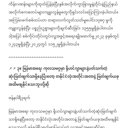
ကိန်းဂဏန်းများကိုထုတ်ပြန်ခဲ့ပြီးနှစ်အလိုက်ကွာခြားမှုနဲ့တိုင်းနဲ့ပြည်နယ်
အလိုက်စကစတပ်များကျူးလွန်မှုတွေကိုရှင်းလင်းပြောကြားခဲ့ပါတယ်။
အကြမ်းဖက်စစ်တပ်ဟာ
တရားလက်လွတ်သတ်မှုပေါင်း၁၇၈၇
မှုကို
ကျူးလွန်ခဲ့ပြီး
ပစ္စည်းဥစ္စာများကိုဖျက်ဆီးခြင်း
၁၃၅၅မှုရှိခဲ့ပါတယ်။
ဒါ့အပြင်
စစ်ကိုင်းတိုင်းတွင်းလူ့အခွင့်အရေးချိုးဖောက်မှု၂၀၂၃
ခုနှစ်တွင်
၁၂၄၃မှုရှိခဲ့ပြီး၂၀၂၄တွင်
၁၁၅၂မှုရှိခဲ့ပါတယ်။
========================
၃။
မြန်မာအရေး
ကုလသမဂ္ဂမှာ
ရိုဟင်ဂျာများနဲ့ပတ်သက်တဲ့
📌📌
⁨⁨⁨⁨⁨⁨
ဆုံးဖြတ်ချက်သာရှိနေပြီးတော့
တနိုင်ငံလုံးအတိုင်းအတာနဲ့
ဖြတ်ချက်ယခု
အထိမချနိုင်သေးဘူးလို့ဆို
ဇန်နဝါရီ၃ရက်
မြန်မာအရေး
ကုလသမဂ္ဂမှာ
ရိုဟင်ဂျာများနဲ့ပတ်သက်တဲ့ဆုံးဖြတ်ချက်
သာရှိနေပြီးတော့
တနိုင်ငံလုံးအတိုင်းအတာနဲ့
ဖြတ်ချက်ယခုအထိမချနိုင်
သေးဘူးလို့
ဇန်နဝါရီ၃ရက်မှာပြုလုပ်တဲ့
လူ့အခွင့်အရေးဆိုင်ရာ