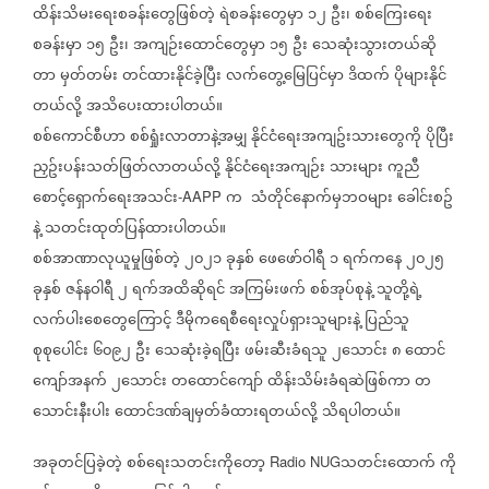
ထိန်းသိမးရေးစခန်းတွေဖြစ်တဲ့
ရဲစခန်းတွေမှာ
၁၂
ဦး၊
စစ်ကြေးရေး
စခန်းမှာ
၁၅
ဦး၊
အကျဉ်းထောင်တွေမှာ
၁၅
ဦး
သေဆုံးသွားတယ်ဆို
တာ
မှတ်တမ်း
တင်ထားနိုင်ခဲ့ပြီး
လက်တွေ့မြေပြင်မှာ
ဒိထက်
ပိုများနိုင်
တယ်လို့
အသိပေးထားပါတယ်။
စစ်ကောင်စီဟာ
စစ်ရှုံးလာတာနဲ့အမျှ
နိုင်ငံရေးအကျဥ်းသားတွေကို
ပိုပြီး
ညှဥ်းပန်းသတ်ဖြတ်လာတယ်လို့
နိုင်ငံရေးအကျဉ်း
သားများ
ကူညီ
စောင့်ရှောက်ရေးအသင်း
က
သံတိုင်နောက်မှဘဝများ
ခေါင်းစဥ်
-AAPP
နဲ့
သတင်းထုတ်ပြန်ထားပါတယ်။
စစ်အာဏာလုယူမှုဖြစ်တဲ့
၂၀၂၁
ခုနှစ်
ဖေဖော်ဝါရီ
၁
ရက်ကနေ
၂၀၂၅
ခုနှစ်
ဇန်နဝါရီ
၂
ရက်အထိဆိုရင်
အကြမ်းဖက်
စစ်အုပ်စုနဲ့
သူတို့ရဲ့
လက်ပါးစေတွေကြောင့်
ဒီမိုကရေစီရေးလှုပ်ရှားသူများနဲ့
ပြည်သူ
စုစုပေါင်း
၆၀၉၂
ဦး
သေဆုံးခဲ့ရပြီး
ဖမ်းဆီးခံရသူ
၂သောင်း
၈
ထောင်
ကျော်အနက်
၂သောင်း
တထောင်ကျော်
ထိန်းသိမ်းခံရဆဲဖြစ်ကာ
တ
သောင်းနီးပါး
ထောင်ဒဏ်ချမှတ်ခံထားရတယ်လို့
သိရပါတယ်။
အခုတင်ပြခဲ့တဲ့
စစ်ရေးသတင်း‌ကိုတော့
သတင်းထောက်
ကို
Radio NUG