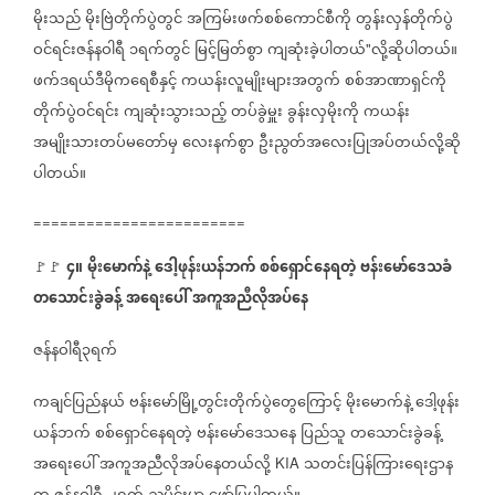
မိုးသည်
မိုးဗြဲတိုက်ပွဲတွင်
အကြမ်းဖက်စစ်ကောင်စီကို
တွန်းလှန်တိုက်ပွဲ
ဝင်ရင်းဇန်နဝါရီ
၁ရက်တွင်
မြင့်မြတ်စွာ
ကျဆုံးခဲ့ပါတယ်
လို့ဆိုပါတယ်။
"
ဖက်ဒရယ်ဒီမိုကရေစီနှင့်
ကယန်းလူမျိုးများအတွက်
စစ်အာဏာရှင်ကို
တိုက်ပွဲဝင်ရင်း
ကျဆုံးသွားသည့်
တပ်ခွဲမှူး
ခွန်းလှမိုးကို
ကယန်း
အမျိုးသားတပ်မတော်မှ
လေးနက်စွာ
ဦးညွတ်အလေးပြုအပ်တယ်လို့ဆို
ပါတယ်။
========================
၄။
မိုးမောက်နဲ့
ဒေါ့ဖုန်းယန်ဘက်
စစ်ရှောင်နေရတဲ့
ဗန်းမော်ဒေသခံ
🚩🚩
တသောင်းခွဲခန့်
အရေးပေါ်
အကူအညီလိုအပ်နေ
ဇန်နဝါရီ၃ရက်
ကချင်ပြည်နယ်
ဗန်းမော်မြို့တွင်းတိုက်ပွဲတွေကြောင့်
မိုးမောက်နဲ့
ဒေါ့ဖုန်း
ယန်ဘက်
စစ်ရှောင်နေရတဲ့
ဗန်းမော်ဒေသနေ
ပြည်သူ
တသောင်းခွဲခန့်
အရေးပေါ်
အကူအညီလိုအပ်နေတယ်လို့
သတင်းပြန်ကြားရေးဌာန
KIA