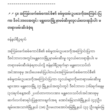
========================
၄။
အကြမ်းဖက်စစ်ကောင်စီ၏
စစ်မှုထမ်းဥပဒေကိုအကြောင်းပြ
📌📌
⁨⁨⁨⁨⁨⁨
ကာ
ဒီဇင်ဘာလအတွင်း
မန္တလေးမြို့မှာဖမ်ဆီးမှုလူငယ်လေးရာနီးပါး
မ
တရားဖမ်းဆီးခံခဲ့ရ
ဇန်နဝါရီ၃ရက်
အကြမ်းဖက်စစ်ကောင်စီ၏
စစ်မှုထမ်းဥပဒေကိုအကြောင်းပြကာ
ဒီဇင်ဘာလအတွင်းမန္တလေးမြို့မှာဖမ်းဆီးမှု
လူငယ်လေးရာနီးပါး
မ
တရားဖမ်းဆီးခံခဲ့ရတယ်လို့
ဇန်နဝါရီ၃ရက်မှာ
မန္တလေးသပိတ်
အင်အားစုမှ
အသိပေးဖော်ပြပါတယ်။အကြမ်းဖက်စစ်ကောင်စီ၏
စစ်မှုထမ်းဥပဒေကိုအကြောင်းပြကာ
လူငယ်များကိုမတရားဖမ်းဆီးမှု
များအား
မန္တလေးမြို့
၇
မြို့နယ်အတွင်းတွင်
ဒီဇင်ဘာလ
၁၆
ရက်နေ့မှ
(
)
(
)
၃၁
ရက်နေ့အထိ
၂ပတ်တာကာလအား
မန္တလေးသပိတ်အင်အားစုမှ
(
)
ဆက်လက်စာရင်းပြုစုထားချက်အရ
အောင်မြေသာဇံမြို့နယ်
၄၃
ဦး၊
(
)
ချမ်းအေးသာဇံမြို့နယ်
၁၈
ဦး၊မဟာအောင်မြေမြို့နယ်
၃၃
ဦး၊ချမ်းမြ
(
)
(
)