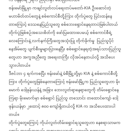
က
ဇန်နဝါရီ
၂ရက်
ညပိုင်းမှာ
ဖော်ပြပါတယ်။
ဗန်းမော်မြို့မှာ
ကချင်လွတ်လပ်ရေးတပ်မတော်
ဦးဆောင်တဲ့
-KIA
မဟာမိတ်တပ်တွေနဲ့
စစ်ကောင်စီတို့ကြား
တိုက်ပွဲတွေ
ပြင်းထန်နေ
တာ‌ကြောင့်
ဒေသနေပြည်သူတွေ
စစ်ဘေးရှောင်နေရတာပဲဖြစ်ပါတယ်
တိုက်ပွဲဖြစ်စဉ်အသေးစိတ်ကို
ဖော်ပြမထားပေမယ့်
စစ်ကောင်စီရဲ့
လေကြောင်းနဲ့
လက်နက်ကြီးတွေအသုံးပြု
တိုက်ခိုက်မှု
ပြည်သူပိုင်
နေအိမ်တွေ
ပျက်စီးမှုများပြားနေပြီး
စစ်ရှောင်နေရတဲ့အရပ်သားပြည်သူ
တွေဟာ
အကူအညီတွေ
အရေးတကြီး
လိုအပ်နေတယ်လို့
အသိပေး
သွားပါတယ်။
ဒီဇင်ဘာ
၄
ရက်ကစပြီး
ဗန်းမော်နဲ့
မံစီမြို့တို့မှာ
နဲ့
စစ်ကောင်စီတို့
KIA
ကြား
တိုက်ပွဲတွေဖြစ်နေတာကြောင့်
ဗန်းမော်မြို့က
ပြည်သူတွေဟာ
မိုး
မောက်
ဒေါ့ဖုန်းယန်နဲ့
အခြား
ဘေးလွတ်ရာနေရာတွေကို
တိမ်းရှောင်နေ
ကြရာ
မိုးမောက်မှာ
စစ်ရှောင်
ပြည်သူ
တသောင်း
တထောင်ကျော်
ဒေါ့
ဖုန်းယန်မှာ
၂ထောင့်
၈၀၀
ကျော်ရှိတယ်လို့
က
အသိပေးထားပါ
KIA
တယ်။
တိုက်ပွဲတွေကြောင့်
ကိုယ်လွတ်တိမ်းရှောင်ရသူတွေဟာ
နေစရာသာမက