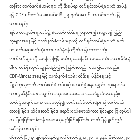
တခြား
လက်နက်ခဲယမ်းများကို
နီးစပ်ရာ
တပ်ရင်းတပ်ဖွဲ့များထံ
အပ်နှံ
ရန်
မင်းတပ်မှ
ဖေဖော်ဝါရီ
၂၅
ရက်နေ့တွင်
သတင်းထုတ်ပြန်
CDF
ထားသည်။
ချင်းကာကွယ်ရေးတပ်ဖွဲ့
မင်းတပ်
ထိန်းချုပ်နယ်မြေအတွင်းရှိ
ပြည်
သူများအနေဖြင့်
လက်နက်ခဲယမ်းများကို
တပ်ရင်းတပ်ဖွဲ့များထံ
မတ်
၁၅
ရက်နေ့နောက်ဆုံးထား
အပ်နှံရန်
တိုက်တွန်းထားသည်။
လက်နက်များကို
ဆုကြေးဖြင့်
ဝယ်ယူထားခြင်း
အထောက်အထားခိုင်လုံ
ပါက
တန်ဖိုးထုတ်ယူနိုင်မည်ဖြစ်ကြောင်းလည်း
ဖော်ပြထားသည်။
အနေဖြင့်
လက်နက်ခဲယမ်း
ထိန်းချုပ်နိုင်ရေးနှင့်
CDF-Mindat
ပြည်သူလူထုကို
လက်နက်ခဲယမ်းနှင့်
ဖောက်ခွဲရေးပစ္စည်း
အန္တရာယ်မှ
ကာကွယ်နိုင်ရေးအတွက်
အထူးအလေးထား
ဆောင်ရွက်နေသည်။
သတ်မှတ်ရက်ထက်
ကျော်လွန်၍
လက်နက်ခဲယမ်းများကို
လက်ဝယ်
ထားရှိခြင်း၊
ကိုင်ဆောင်ခြင်း၊
ရောင်းဝယ်ဖောက်ကားခြင်းများ
ပြုလုပ်ပါ
က
ပြင်းပြင်းထန်ထန်
အရေးယူမည်ဖြစ်ကြောင်း
ထုတ်ပြန်ချက်တွင်
ဖော်ပြထားသည်။
မင်းတပ်မြို့ကို
ချင်းညီနောင်ပူးပေါင်းတပ်ဖွဲ့က
၂၀၂၄
ခုနှစ်
ဒီဇင်ဘာ
၂၁