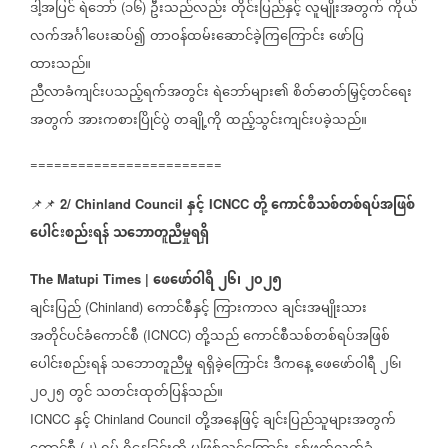
ဒါ့အပြင်
ရဲဘော်
၁၆
ဦးသည်လည်း
တိုင်းပြည်နှင့်
လူမျိုးအတွက်
ကိုယ်
(
)
လက်အင်္ဂါပေးဆပ်၍
တာဝန်ထမ်းဆောင်ခဲ့ကြကြောင်း
ဖော်ပြ
ထားသည်။
ညီလာခံကျင်းပသည့်ရက်အတွင်း
ရဲဘော်များ၏
စိတ်ဓာတ်မြှင့်တင်ရေး
အတွက်
အားကစားပြိုင်ပွဲ
တချို့ကို
ထည့်သွင်းကျင်းပခဲ့သည်။
========================
နှင့်
တို့
ကောင်စီသစ်တစ်ရပ်အဖြစ်
📌📌
2/ Chinland Council
ICNCC
ပေါင်းစည်းရန်
သဘောတူညီမှုရရှိ
ဖေဖော်ဝါရီ
၂၆၊
၂၀၂၅
The Matupi Times |
ချင်းပြည်
ကောင်စီနှင့်
ကြားကာလ
ချင်းအမျိုးသား
(Chinland)
အတိုင်ပင်ခံကောင်စီ
တို့သည်
ကောင်စီသစ်တစ်ရပ်အဖြစ်
(ICNCC)
ပေါင်းစည်းရန်
သဘောတူညီမှု
ရရှိခဲ့ကြောင်း
ဒီကနေ့
ဖေဖော်ဝါရီ
၂၆၊
၂၀၂၅
တွင်
သတင်းထုတ်ပြန်သည်။
နှင့်
တို့အနေဖြင့်
ချင်းပြည်သူများအတွက်
ICNCC
Chinland Council
(
)