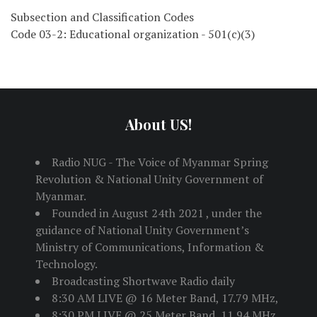
Subsection and Classification Codes
Code 03-2: Educational organization - 501(c)(3)
About US!
Radio NUG - The Voice of Myanmar Spring
Revolution & National Unity Government of
Myanmar.
Founded in August 24th 2021 , under the
guidance of National Unity Government’s
Ministry of Communications, Information &
Technology.
Broadcasting Shortwave Radio daily
8:30 AM LIVE @ 16 Meter Band, 17.79 MHz,
8:30 PM LIVE @ 25 Meter Band, 11.94 MHz