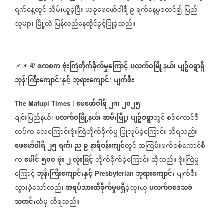
ရက်နေ့တွင်
သိမ်းယူခဲ့ပြီး
ယခုဖေဖော်ဝါရီ
၉
ရက်နေ့မှစတင်၍
ပြည်
သူများ
မြို့ထဲ
ပြန်လည်နေထိုင်ခွင့်ပြုခဲ့သည်။
========================
စကစက
ဗုံးကြဲတိုက်ခိုက်မှုကြောင့်
ပလက်ဝမြို့နယ်၊
ပျဥ်ဝရွာရှိ
📌📌
4/
ဘုန်းကြီးကျောင်းနှင့်
ဘုရားကျောင်း
ပျက်စီး
ဖေဖော်ဝါရီ
၂၈၊
၂၀၂၅
The Matupi Times |
ချင်းပြည်နယ်၊
ပလက်ဝမြို့နယ်၊
ဆမီးမြို့၊
ပျဥ်ဝရွာ
တွင်
စစ်ကောင်စီ
တပ်က
လေကြောင်းဗုံးကြဲတိုက်ခိုက်မှု
ပြုလုပ်ခဲ့ကြောင်း
သိရသည်။
ဖေဖော်ဝါရီ
၂၅
ရက်၊
ည
၉
နာရီဝန်းကျင်
တွင်
အကြမ်းဖက်စစ်ကောင်စီ
က
ပေါင်
၅၀၀
ဗုံး
၂
လုံးဖြင့်
တိုက်ခိုက်ခဲ့ကြောင်း
ဆိုသည်။
ဗုံးကြဲမှု
ကြောင့်
ဘုန်းကြီးကျောင်းနှင့်
ဘုရားကျောင်း
ပျက်စီး
Presbyterian
သွားခဲ့သော်လည်း
အရပ်သားထိခိုက်မှုမရှိ
ခဲ့ဘူးဟု
ပလက်ဝဒေသခံ
သတင်း
ထံမှ
သိရသည်။
========================