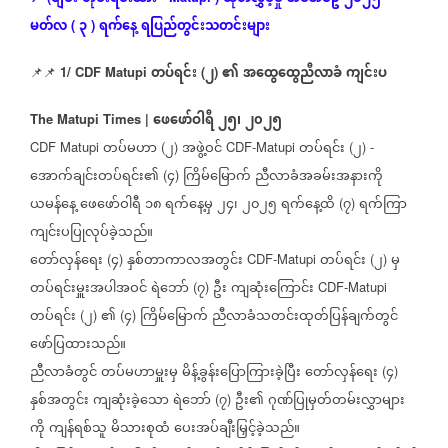
မတ်လ
၃
ရက်နေ့
ရပြည်တွင်းသတင်းများ
(
)
တပ်ရင်း
၂
၏
အထွေထွေညီလာခံ
ကျင်းပ
📌📌
1/ CDF Matupi
(
)
ဖေဖော်ဝါရီ
၂၅၊
၂၀၂၅
The Matupi Times |
တပ်မဟာ
၂
အဖွဲ့ဝင်
တပ်ရင်း
၂
CDF Matupi
(
)
CDF-Matupi
(
) -
အောက်ချင်းတပ်ရင်း၏
၄
ကြိမ်မြောက်
ညီလာခံအခမ်းအနားကို
(
)
ယမန်နေ့
ဖေဖော်ဝါရီ
၁၈
ရက်နေ့မှ
၂၄၊
၂၀၂၅
ရက်နေ့ထိ
၇
ရက်ကြာ
(
)
ကျင်းပပြုလုပ်ခဲ့သည်။
တော်လှန်ရေး
၄
နှစ်တာကာလအတွင်း
တပ်ရင်း
၂
မှ
(
)
CDF-Matupi
(
)
တပ်ရင်းမှူးအပါအဝင်
ရဲဘော်
၇
ဦး
ကျဆုံးကြောင်း
(
)
CDF-Matupi
တပ်ရင်း
၂
၏
၄
ကြိမ်မြောက်
ညီလာခံသတင်းထုတ်ပြန်ချက်တွင်
(
)
(
)
ဖော်ပြထားသည်။
ညီလာခံတွင်
တပ်မဟာမှူးမှ
မိန့်ခွန်းပြောကြားခဲ့ပြီး
တော်လှန်ရေး
၄
(
)
နှစ်အတွင်း
ကျဆုံးခဲ့သော
ရဲဘော်
၇
ဦး၏
ဂုဏ်ပြုမှတ်တမ်းလွှာများ
(
)
ကို
ကျန်ရစ်သူ
မိသားစုထံ
ပေးအပ်ချီးမြှင့်ခဲ့သည်။