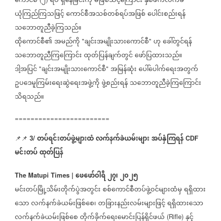
ကောင်စီ
၂
ရပ်
ရှိနေခြင်းကို
မဖြစ်သင့်ကြောင်း
နှစ်ဖက်လက်ခံ
ယုံကြည်ကြသဖြင့်
ကောင်စီအသစ်တစ်ရပ်အဖြစ်
ပေါင်းစည်းရန်
သဘောတူညီခဲ့ကြသည်။
ထိုကောင်စီ၏
အမည်ကို
ချင်းအမျိုးသားကောင်စီ
ဟု
ခေါ်တွင်ရန်
"
"
သဘောတူညီကြကြောင်း
ထုတ်ပြန်ချက်တွင်
ဖော်ပြထားသည်။
ဒါ့အပြင်
ချင်းအမျိုးသားကောင်စီ
အမြန်ဆုံး
ပေါ်ပေါက်ရေးအတွက်
"
"
ဥပဒေမူကြမ်းရေးဆွဲရေးအဖွဲ့ကို
ဖွဲ့စည်းရန်
သဘောတူညီခဲ့ကြကြောင်း
သိရသည်။
========================
တပ်ရင်းတပ်ဖွဲ့များထံ
လက်နက်ခဲယမ်းများ
အပ်နှံကြရန်
📌📌
3/
CDF
မင်းတပ်
ထုတ်ပြန်
ဖေဖော်ဝါရီ
၂၇၊
၂၀၂၅
The Matupi Times |
မင်းတပ်မြို့သိမ်းတိုက်ပွဲအတွင်း
စစ်ကောင်စီတပ်ဖွဲ့ဝင်များထံမှ
ရရှိထား
သော
လက်နက်ခဲယမ်းဖြစ်စေ၊
တခြားနည်းလမ်းများဖြင့်
ရရှိထားသော
လက်နက်ခဲယမ်းဖြစ်စေ
တိုက်ခိုက်ရေးမောင်းပြန်ရိုင်ဖယ်
နှင့်
(Rifle)