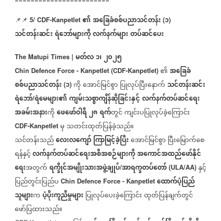
၏
အခြေခံစစ်ပညာသင်တန်း
၁
📌📌
5/ CDF-Kanpetlet
(
)
သင်တန်းဆင်း
ရဲဘော်များကို
လက်နက်များ
တပ်ဆင်ပေး
မတ်လ
၁၊
၂၀၂၅
The Matupi Times |
၏
အခြေခံ
Chin Defence Force - Kanpetlet (CDF-Kanpetlet)
စစ်ပညာသင်တန်း
၁
ကို
အောင်မြင်စွာ
ပြုလုပ်ပြီးနောက်
သင်တန်းဆင်း
(
)
ရဲဘော်
ရဲမေများ၏
ကျမ်းသစ္စာကျိန်ဆိုခြင်းနှင့်
လက်နက်တပ်ဆင်ရေး
/
အခမ်းအနား
ကို
ဖေဖော်ဝါရီ
၂၈
ရက်
တွင်
ကျင်းပပြုလုပ်ခဲ့ကြောင်း
မှ
သတင်းထုတ်ပြန်ခဲ့သည်။
CDF-Kanpetlet
သင်တန်းသည်
လေးလကျော်
ကြာမြင့်ခဲ့ပြီး
အောင်မြင်စွာ
ပြီးမြောက်စေ
ရန်နှင့်
လက်နက်တပ်ဆင်ရေးအစီအစဉ်များကို
အကောင်အထည်ဖော်နိုင်
ရေး
အတွက်
ရက္ခိုင်အမျိုးသားအဖွဲ့ချုပ်
အာရက္ခတပ်တော်
နှင့်
/
(ULA/AA)
ပြည်တွင်းပြည်ပ
ထောက်ပံ့ပြည်
Chin Defence Force - Kanpetlet
သူများ
က
ပံ့ပိုးကူညီမှုများ
ပြုလုပ်ပေးခဲ့ကြောင်း
ထုတ်ပြန်ချက်တွင်
ဖော်ပြထားသည်။