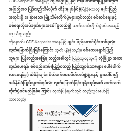
အနေဖြင့်
ကျင်ဒွေးမြို့နှင့်
ကန်ပက်လက်မြို့နယ်တို့ကို
CDF-Kanpetlet
အပြည့်အဝ
ပြန်လည်သိမ်းပိုက်
ထိန်းချုပ်နိုင်ခဲ့
ပြီဖြစ်သလို
ချင်းပြည်
အတွင်းရှိ
အခြားသော
မြို့သိမ်းတိုက်ပွဲများတွင်လည်း
စစ်ဆင်ရေးနှင့်
စစ်ရေးလိုအပ်ချက်များအပေါ်
မူတည်၍
ဆက်လက်တိုက်ပွဲဝင်နေသည်
ဟု
သိရသည်။
ထို့နောက်၊
အနေဖြင့်
ချင်းပြည်တောင်ပိုင်းတစ်ခုလုံး
CDF-Kanpetlet
လွတ်မြောက်ပြီးဖြစ်ကြောင်း
ထုတ်ပြန်ခဲ့သည်။
စစ်ဘေးရှောင်ပြည်
သူများ
ပြန်လည်အခြေချသည့်အခါတွင်
ပြည်သူလူထုကို
လုံခြုံစွာ
အကာ
ကွယ်ပေးရန်
၊
စစ်စည်းကမ်းပြည့်ဝသည့်
ပြည်သူ့စစ်သားများ
ပေါ်ပေါက်
လာစေရန်
နှင့်
အိမ်နီးချင်း
မိတ်ဖက်မဟာမိတ်တပ်ဖွဲ့များနှင့်
ပူးပေါင်း၍
အဖိနှိပ်ခံပြည်သူတစ်ရပ်လုံး
လွတ်မြောက်ခြင်းရရှိသည်အထိ
ဆက်လက်
တိုက်ပွဲဝင်မည်ဖြစ်ကြောင်း
ထုတ်ပြန်ချက်တွင်
ထည့်သွင်းဖော်ပြ
ထားသည်။