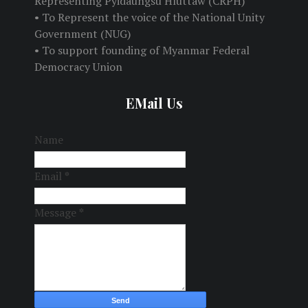
Representing Pyidaungsu Hluttaw (CRPH)
• To Represent the voice of the National Unity
Government (NUG)
• To support founding of Myanmar Federal
Democracy Union
EMail Us
Name
Email
*
Message
*