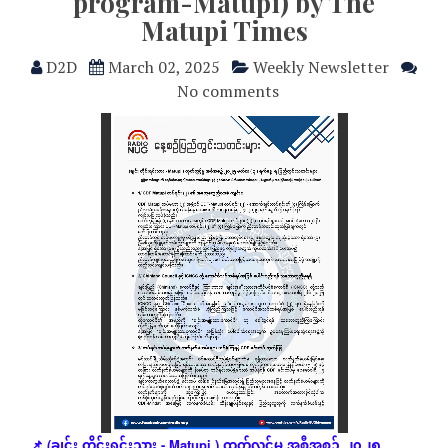
program-Matupi) by The
Matupi Times
D2D
March 02, 2025
Weekly Newsletter
No comments
ချင်း
တိုင်းရင်းသား
ထုတ်လွှင့်မှု
အစီအစဥ်
၂၀၂၅
📌
(
- Matupi )