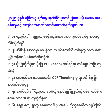
========================
၂၀၂၅
ခုနှစ်
ဧပြီလ ၇
ရက်နေ့
မနက်ပိုင်းမှာတင်ပြပေးမယ့်
Radio NUG
စစ်ရေးနှင့်
ငလျင်ဘေးဒဏ်သတင်းကောက်နုတ်ချက်များ
၁။
ညောင်ကျိုး
ဗျူဟာ
စခန်းကုန်းအား
အာရက္ခတပ်တော်မှ
အလုံးစုံ
🚩
⁨
သိမ်းပိုက်ရရှိ
၂။
ဆီမီးခုံ
ဆေးရုံမှာ
တပ်စွဲထားတဲ့
စစ်ကောင်စီ
တပ်ဖွဲ့ကို
လက်ပစ်ဗုံး
🚩
⁨
ဖြင့်
အနီးကပ်
ပစ်ခတ်တိုက်ခိုက်
၃။
မိုးဗြဲတိုက်ပွဲမှာ
မိုးဗြဲ
၁၀၀၁
တပ်ရင်းမှ
တပ်စုမှူး
တဦး
ကျ
🚩
⁨
PDF (
)
ဆုံးခဲ့
၄။
လေးနှစ်တာ
ကာလအတွင်း
မှ
ရဲဘော်
၆၇
ဦး
🚩
⁨
CDF-Thantlang
အသက်ပေးလှူခဲ့
၅။
အပစ်ရပ်
ကြေညာထားပေမယ့်
နောင်ချိုမြို့နယ်ကို
စစ်ကောင်စီက
🚩
⁨
လေကြောင်းမှ
ဗုံးကြဲတိုက်ခိုက်
၆။
ရေပူ
ကျေးရွာကို
စစ်ကောင်စီ
နဲ့
ပြည်သူ့စစ်တို့က
ဒရုန်းဖြင့်
🚩
⁨
PNA