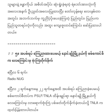
သူများနဲ့
ခန္ဓာကိုယ်
အစိတ်အပိုင်း
ဆုံးရှုံးခဲ့ရတဲ့
ရဲဘော်အားလုံးကို
အလေးအနက်
ဦးညွတ်အလေးပြုထားပြီး
တော်လှန်ရေး
လေးနှစ်တာ
အတွင်း
အဘက်ဘက်မှ
ကူညီပံ့ပိုးပေးခဲ့ကြတဲ့
ပြည်တွင်း၊
ပြည်ပက
ပြည်သူတရပ်လုံးကိုလည်း
အထူး
ကျေးဇူးတင်ကြောင်း
ဖော်ပြထားပါ
တယ်။
========================
၅။
အပစ်ရပ်
ကြေညာထားပေမယ့်
နောင်ချိုမြို့နယ်ကို
စစ်ကောင်စီ
🚩🚩
⁨
က
လေကြောင်းမှ
ဗုံးကြဲတိုက်ခိုက်
ဧပြီလ
၆
ရက်၊
Radio NUG
ဧပြီလ
၂
ရက်နေ့ကနေ
၂၂
ရက်နေ့အထိ
အပစ်ရပ်
ကြေညာခဲ့ပေမယ့်
စစ်ကောင်စီတပ်က
ထိန်းချုပ်ရာ
နောင်ချို
မြို့နယ်ကို
PSLF/TNLA
လေကြောင်းမှ
လာရောက်ဗုံးကြဲ
ပစ်ခတ်တိုက်ခိုက်ခဲ့တယ်လို့
က
TNLA
ထုတ်ပြန်ထားပါတယ်။