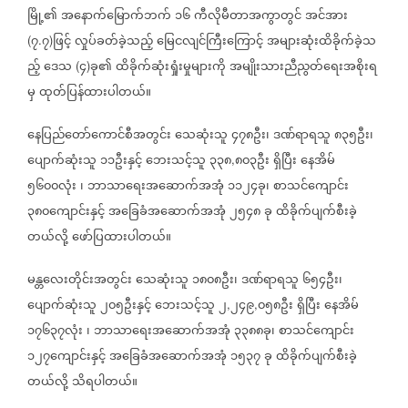
မြို့၏
အနောက်မြောက်ဘက်
၁၆
ကီလိုမီတာအကွာတွင်
အင်အား
၇
၇
ဖြင့်
လှုပ်ခတ်ခဲ့သည့်
မြေငလျင်ကြီးကြောင့်
အများဆုံးထိခိုက်ခဲ့သ
(
.
)
ည့်
ဒေသ
၄
ခု၏
ထိခိုက်ဆုံးရှုံးမှုများကို
အမျိုးသားညီညွတ်ရေးအစိုးရ
(
)
မှ
ထုတ်ပြန်ထားပါတယ်။
နေပြည်တော်ကောင်စီအတွင်း
သေဆုံးသူ
၄၇၈ဦး၊
ဒဏ်ရာရသူ
၈၃၅ဦး၊
ပျောက်ဆုံးသူ
၁၁ဦးနှင့်
ဘေးသင့်သူ
၃၃၈
၈၀၃ဦး
ရှိပြီး
နေအိမ်
,
၅၆၀၀လုံး
၊
ဘာသာရေးအဆောက်အအုံ
၁၁၂၄ခု၊
စာသင်ကျောင်း
၃၈၀ကျောင်းနှင့်
အခြေခံအဆောက်အအုံ
၂၅၄၈
ခု
ထိခိုက်ပျက်စီးခဲ့
တယ်လို့
ဖော်ပြထားပါတယ်။
မန္တလေးတိုင်းအတွင်း
သေဆုံးသူ
၁၈၀၈ဦး၊
ဒဏ်ရာရသူ
၆၅၄ဦး၊
ပျောက်ဆုံးသူ
၂၀၅ဦးနှင့်
ဘေးသင့်သူ
၂
၂၄၉
၀၅၈ဦး
ရှိပြီး
နေအိမ်
,
,
၁၇၆၃၇လုံး
၊
ဘာသာရေးအဆောက်အအုံ
၃၃၈၈ခု၊
စာသင်ကျောင်း
၁၂၇‌ကျောင်းနှင့်
အခြေခံအဆောက်အအုံ
၁၅၃၇
ခု
ထိခိုက်ပျက်စီးခဲ့
တယ်လို့
သိရပါတယ်။