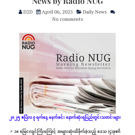
News by Radio NUG
D2D
April 06, 2025
Daily News
No comments
၂၀၂၅
ဧပြီလ ၇ ရက်နေ့
မနက်ခင်း
နောက်ဆုံး
ရပြည်တွင်းသတင်းများ
၁။
မြေငလျင်ကြီးကြောင့်
အများဆုံးထိခိုက်ခဲ့သည့်
ဒေသ
၄
ခု၏
📌
(
)