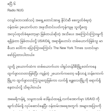
ဧပြီ
၆
Radio NUG
ငလျင်ဘေးဒဏ်သင့်
အရှေ့တောင်အာရှ
နိုင်ငံဆီ
စေလွှတ်ခံရတဲ့
ဝန်ထမ်း
၃ယောက်ဟာ
အခုသီတင်းပတ်ကုန်ကျမှ
သူတို့တွေ
အလုပ်ထုတ်ခံရတော့မှာ
ဖြစ်တယ်ဆိုတဲ့
အသိပေး
အကြောင်းကြားမှုကို
ရရှိခဲ့တာ
ဖြစ်တယ်လို့
ရဲ့
အရာရှိဟောင်း
တစ်ယောက်ဖြစ်သူ
မာ
USAID
စီယာ
ဝေါင်က
ပြောကြားကြောင်း
သတင်းမှာ
The New York Times
ဖော်ပြထားပါတယ်။
သူတို့
၃ယောက်ထဲက
တစ်ယောက်ဟာ
ဝါရှင်တန်ဒီစီမြို့တော်ကနေ
ထွက်ခွာလာတာဖြစ်ပြီး
ကျန်တဲ့
၂ယောက်ကတော့
မနီလာနဲ့
ဘန်ကောက်
မြို့က
ထွက်ခွာလာကြသူတွေဖြစ်ကာ
လက်ရှိ
မန္တလေးမြို့ကို
ရောက်ရှိ
နေတယ်လို့
သိရပါတယ်။
အမေရိကန်ရဲ့
သမ္မတသစ်
ဒေါ်နယ်ထရန့်
လက်အောက်မှာ
ကို
USAID
ဖျက်သိမ်းဖို့
လုပ်ဆောင်နေပြီး
ဝန်ထမ်းအရေအတွက်
အများအပြားကို