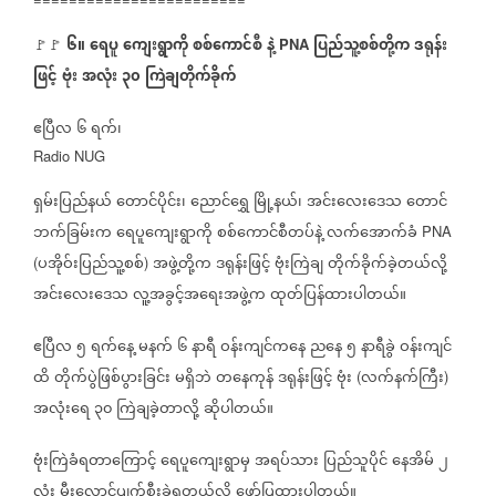
၆။
ရေပူ
ကျေးရွာကို
စစ်ကောင်စီ
နဲ့
ပြည်သူ့စစ်တို့က
ဒရုန်း
🚩🚩
⁨
PNA
ဖြင့်
ဗုံး
အလုံး
၃၀
ကြဲချတိုက်ခိုက်
ဧပြီလ
၆
ရက်၊
Radio NUG
ရှမ်းပြည်နယ်
တောင်ပိုင်း၊
ညောင်ရွှေ
မြို့နယ်၊
အင်းလေးဒေသ
တောင်
ဘက်ခြမ်းက
ရေပူကျေးရွာကို
စစ်ကောင်စီတပ်နဲ့
လက်အောက်ခံ
PNA
ပအိုဝ်းပြည်သူ့စစ်
အဖွဲ့တို့က
ဒရုန်းဖြင့်
ဗုံးကြဲချ
တိုက်ခိုက်ခဲ့တယ်လို့
(
)
အင်းလေးဒေသ
လူ့အခွင့်အရေးအဖွဲ့က
ထုတ်ပြန်ထားပါတယ်။
ဧပြီလ
၅
ရက်နေ့
မနက်
၆
နာရီ
ဝန်းကျင်ကနေ
ညနေ
၅
နာရီခွဲ
ဝန်းကျင်
ထိ
တိုက်ပွဲဖြစ်ပွားခြင်း
မရှိဘဲ
တနေကုန်
ဒရုန်းဖြင့်
ဗုံး
လက်နက်ကြီး
(
)
အလုံးရေ
၃၀
ကြဲချခဲ့တာလို့
ဆိုပါတယ်။
ဗုံးကြဲခံရတာကြောင့်
ရေပူကျေးရွာမှ
အရပ်သား
ပြည်သူပိုင်
နေအိမ်
၂
လုံး
မီးလောင်ပျက်စီးခဲ့ရတယ်လို့
ဖော်ပြထားပါတယ်။