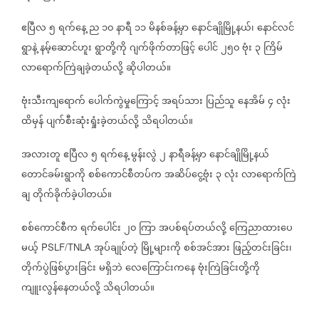
ဧပြီလ
၅
ရက်နေ့
ည
၁၀
နာရီ
၁၁
မိနစ်ခန့်မှာ
နောင်ချိုမြို့နယ်၊
နောင်လင်
ရွာနဲ့
နမ့်ဆောင်ဟူး
ရွာတို့ကို
ဂျက်ဖိုက်တာဖြင့်
ပေါင်
၂၅၀
ဗုံး
၃
ကြိမ်
လာရောက်ကြဲချခဲ့တယ်လို့
ဆိုပါတယ်။
ဗုံးသီးကျရောက်
ပေါက်ကွဲမှုကြောင့်
အရပ်သား
ပြည်သူ
နေအိမ်
၄
လုံး
ထိမှန်
ပျက်စီးဆုံးရှုံးခဲ့တယ်လို့
သိရပါတယ်။
အလားတူ
ဧပြီလ
၅
ရက်နေ့
မွန်းလွဲ
၂
နာရီခန့်မှာ
နောင်ချိုမြို့နယ်
တောင်ခမ်းရွာကို
စစ်ကောင်စီတပ်က
အဆိပ်ငွေ့ဗုံး
၃
လုံး
လာရောက်ကြဲ
ချ
တိုက်ခိုက်ခဲ့ပါတယ်။
စစ်ကောင်စီက
ရက်ပေါင်း
၂၀
ကြာ
အပစ်ရပ်တယ်လို့
ကြေညာထားပေ
မယ့်
အုပ်ချုပ်တဲ့
မြို့များကို
စစ်အင်အား
ဖြည့်တင်းခြင်း၊
PSLF/TNLA
တိုက်ပွဲဖြစ်ပွားခြင်း
မရှိဘဲ
လေကြောင်းကနေ
ဗုံးကြဲခြင်းတို့ကို
ကျူးလွန်နေတယ်လို့
သိရပါတယ်။
========================