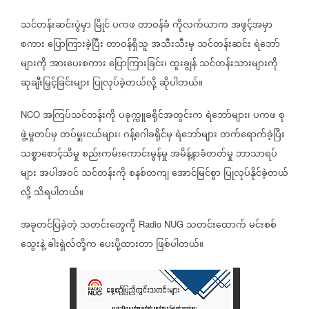
သင်တန်းဆင်းပွဲမှာ
မြိုင်
ပကဖ
တာဝန်ခံ
ကိုလက်ယာက
အဖွင့်အမှာ
စကား
ပြောကြားခဲ့ပြီး
တာဝန်ရှိသူ
အသီးသီးမှ
သင်တန်းဆင်း
ရဲဘော်
များကို
အားပေးစကား
ပြောကြားခြင်း၊
ထူးချွန်
သင်တန်းသားများကို
ဆုချီးမြှင့်ခြင်းများ
ပြုလုပ်ခဲ့တယ်လို့
ဆိုပါတယ်။
အကြပ်သင်တန်းကို
ပခုက္ကူခရိုင်အတွင်းက
ရဲဘော်များ၊
ပကဖ
စု
NCO
ဖွဲ့မှုတပ်မှ
တပ်မှူးငယ်များ၊
ဂန့်ဂေါခရိုင်မှ
ရဲဘော်များ
တက်ရောက်ခဲ့ပြီး
သစ္စာစောင့်သိမှု
စည်းကမ်းကောင်းမွန်မှု
အမိန့်နာခံတတ်မှု
ဘာသာရပ်
များ
အပါအဝင်
သင်တန်းကို
စနစ်တကျ
အောင်မြင်စွာ
ပြုလုပ်နိုင်ခဲ့တယ်
လို့
သိရပါတယ်။
အခုတင်ပြခဲ့တဲ့
သတင်းတွေကို
သတင်းထောက်
မင်းစစ်
Radio NUG
သွေးနဲ့
ခါးရှဲလ်တို့က
ပေးပို့ထားတာ
ဖြစ်ပါတယ်။