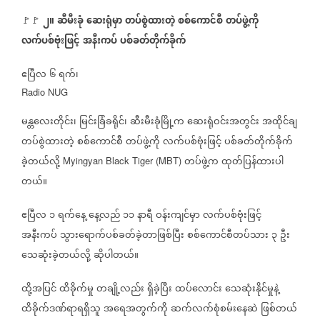
၂။
ဆီမီးခုံ
ဆေးရုံမှာ
တပ်စွဲထားတဲ့
စစ်ကောင်စီ
တပ်ဖွဲ့ကို
🚩🚩
⁨
လက်ပစ်ဗုံးဖြင့်
အနီးကပ်
ပစ်ခတ်တိုက်ခိုက်
ဧပြီလ
၆
ရက်၊
Radio NUG
မန္တလေးတိုင်း၊
မြင်းခြံခရိုင်၊
ဆီးမီးခုံမြို့က
ဆေးရုံဝင်းအတွင်း
အထိုင်ချ
တပ်စွဲထားတဲ့
စစ်ကောင်စီ
တပ်ဖွဲ့ကို
လက်ပစ်ဗုံးဖြင့်
ပစ်ခတ်တိုက်ခိုက်
ခဲ့တယ်လို့
တပ်ဖွဲ့က
ထုတ်ပြန်ထားပါ
Myingyan Black Tiger (MBT)
တယ်။
ဧပြီလ
၁
ရက်နေ့
နေ့လည်
၁၁
နာရီ
ဝန်းကျင်မှာ
လက်ပစ်ဗုံးဖြင့်
အနီးကပ်
သွားရောက်ပစ်ခတ်ခဲ့တာဖြစ်ပြီး
စစ်ကောင်စီတပ်သား
၃
ဦး
သေဆုံးခဲ့တယ်လို့
ဆိုပါတယ်။
ထို့အပြင်
ထိခိုက်မှု
တချို့လည်း
ရှိခဲ့ပြီး
ထပ်လောင်း
သေဆုံးနိုင်မှုနဲ့
ထိခိုက်ဒဏ်ရာရရှိသူ
အရေအတွက်ကို
ဆက်လက်စုံစမ်းနေဆဲ
ဖြစ်တယ်