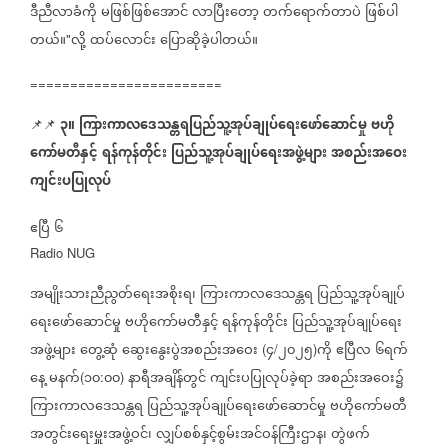
ဒီညီလာခံကို
မဖြစ်ဖြစ်အောင်
လာပြီးတော့
တက်ရောက်တာပဲ
ဖြစ်ပါ
တယ်။
လို့
ထပ်လောင်း
ပြောဆိုခဲ့ပါတယ်။
"
========================
၃။
ကြားကာလဒေသန္တရပြည်သူ့အုပ်ချုပ်ရေးဖော်ဆောင်မှု
ဗဟို
📌📌
ကော်မတီနှင့်
ရန်ကုန်တိုင်း
ပြည်သူ့အုပ်ချုပ်ရေးအဖွဲ့များ
အစည်းအဝေး
ကျင်းပပြုလုပ်
ဧပြီ
၆
Radio NUG
အမျိုးသားညီညွတ်ရေးအစိုးရ၊
ကြားကာလဒေသန္တရ
ပြည်သူ့အုပ်ချုပ်
ရေးဖော်ဆောင်မှု
ဗဟိုကော်မတီနှင့်
ရန်ကုန်တိုင်း
ပြည်သူ့အုပ်ချုပ်ရေး
အဖွဲ့များ
တွေ့ဆုံ
ဆွေးနွေးပွဲအစည်းအဝေး
၄
၂၀၂၅
ကို
ဧပြီလ
၆ရက်
(
/
)
နေ့
မနက်
၁၀
၀၀
နာရီအချိန်တွင်
ကျင်းပပြုလုပ်ခဲ့ရာ
အစည်းအဝေး၌
(
:
)
ကြားကာလဒေသန္တရ
ပြည်သူ့အုပ်ချုပ်ရေးဖော်ဆောင်မှု
ဗဟိုကော်မတီ
အတွင်းရေးမှူးအဖွဲ့ဝင်၊
လျှပ်စစ်နှင့်စွမ်းအင်ဝန်ကြီးဌာန၊
တွဲဖက်