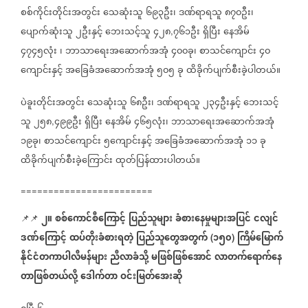
စစ်ကိုင်းတိုင်းအတွင်း
သေဆုံးသူ
၆၉၃ဦး၊
ဒဏ်ရာရသူ
၈၇၀ဦး၊
ပျောက်ဆုံးသူ
၂ဦးနှင့်
ဘေးသင့်သူ
၄၂၈
၇၆၁ဦး
ရှိပြီး
နေအိမ်
,
၄၇၄၅လုံး
၊
ဘာသာရေးအဆောက်အအုံ
၄၀၀ခု၊
စာသင်ကျောင်း
၄၀‌
ကျောင်းနှင့်
အခြေခံအဆောက်အအုံ
၅၀၅
ခု
ထိခိုက်ပျက်စီးခဲ့ပါတယ်။
ပဲခူးတိုင်းအတွင်း
သေဆုံးသူ
၆၈ဦး၊
ဒဏ်ရာရသူ
၂၃၄ဦးနှင့်
ဘေးသင့်
သူ
၂၅၈
၄၉၉ဦး
ရှိပြီး
နေအိမ်
၄၆၅လုံး၊
ဘာသာရေးအဆောက်အအုံ
,
၁၉ခု၊
စာသင်ကျောင်း
၅ကျောင်းနှင့်
အခြေခံအဆောက်အအုံ
၁၁
ခု
ထိခိုက်ပျက်စီးခဲ့ကြောင်း
ထုတ်ပြန်ထားပါတယ်။
========================
၂။
စစ်ကောင်စီကြောင့်
ပြည်သူများ
ခံစားနေမှုများအပြင်
ငလျင်
📌📌
ဒဏ်ကြောင့်
ထပ်တိုးခံစားရတဲ့
ပြည်သူတွေအတွက်
၁၅၀
ကြိမ်မြောက်
(
)
နိုင်ငံတကာပါလီမန်များ
ညီလာခံသို့
မဖြစ်ဖြစ်အောင်
လာတက်ရောက်နေ
တာဖြစ်တယ်လို့
ဒေါက်တာ
ဝင်းမြတ်အေးဆို