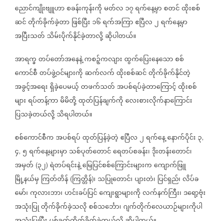
ညောင်ကျိုးဗျူဟာ
စခန်းကုန်းကို
မတ်လ
၁၇
ရက်နေ့မှာ
စတင်
ထိုးစစ်
ဆင်
တိုက်ခိုက်ခဲ့တာ
ဖြစ်ပြီး
၁၆
ရက်အကြာ
ဧပြီလ
၂
ရက်နေ့မှာ
အပြီးသတ်
သိမ်းပိုက်နိုင်ခဲ့တာလို့
ဆိုပါတယ်။
အာရက္ခ
တပ်တော်အနေနဲ့
ကစဉ့်ကလျား
ထွက်ပြေးနေသော
စစ်
ကောင်စီ
တပ်ဖွဲ့ဝင်များကို
ဆက်လက်
ထိုးစစ်ဆင်
တိုက်ခိုက်နိုင်တဲ့
အခွင့်အရေး
ရှိခဲ့ပေမယ့်
တဖက်သတ်
အပစ်ရပ်ခဲ့တာကြောင့်
ထိုးစစ်
များ
ရပ်တန့်ကာ
မိမိတို့
ထုတ်ပြန်ချက်ကို
လေးစားလိုက်နာကြောင်း
ပြသခဲ့တယ်လို့
သိရပါတယ်။
စစ်ကောင်စီက
အပစ်ရပ်
ထုတ်ပြန်ခဲ့တဲ့
ဧပြီလ
၂
ရက်နေ့
နောက်ပိုင်း
၃
,
၄
၅
ရက်နေ့များမှာ
သစ်ပုတ်တောင်
ရေတပ်စခန်း၊
ဒိုးတန်းတောင်၊
,
အမှတ်
၃၂
ရဲတပ်ရင်းနဲ့
မြေပြင်စစ်ကြောင်းများက
ကျောက်ဖြူ
(
)
မြို့နယ်မှ
ကြတ်တိန်
ကြတ္တိန်
၊
သပြုတောင်၊
ပျားတဲ၊
ပြင်ရှည်၊
လိပ်ခ
(
)
မော်၊
ကုလားဘာ၊
ဟင်းခပ်ပြင်
ကျေးရွာများကို
လက်နက်ကြီး၊
ဒရော့ဗုံး
အသုံးပြု
တိုက်ခိုက်ခဲ့သလို
စစ်သင်္ဘော၊
ဂျက်တိုက်လေယာဉ်များကိုပါ