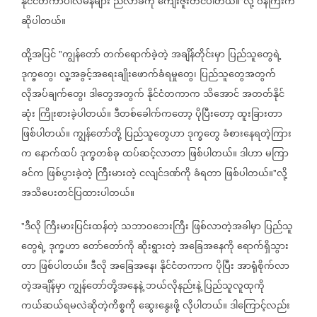
နိုင်ငံတကာပါလီမန်များ
ညီလာခံကို
ကျေးဇူးတင်ပါတယ်။
လို့
ဝန်ကြီးက
"
ဆိုပါတယ်။
ထို့အပြင်
ကျွန်တော်
တက်ရောက်ခဲ့တဲ့
အချိန်တိုင်းမှာ
ပြည်သူတွေရဲ့
"
ဒုက္ခတွေ၊
လူ့အခွင့်အရေးချိုးဖောက်ခံရမှုတွေ၊
ပြည်သူတွေအတွက်
လိုအပ်ချက်တွေ၊
ဒါတွေအတွက်
နိုင်ငံတကာက
သိအောင်
အတတ်နိုင်
ဆုံး
ကြိုးစားခဲ့ပါတယ်။
ဒီတစ်ခေါက်ကတော့
ပိုပြီးတော့
ထူးခြားတာ
ဖြစ်ပါတယ်။
ကျွန်တော်တို့
ပြည်သူတွေဟာ
ဒုက္ခတွေ
ခံစားနေရတဲ့ကြား
က
နောက်ထပ်
ဒုက္ခတစ်ခု
ထပ်ဆင့်လာတာ
ဖြစ်ပါတယ်။
ဒါဟာ
မကြာ
ခင်က
ဖြစ်ပွားခဲ့တဲ့
ကြီးမားတဲ့
ငလျင်ဒဏ်ကို
ခံရတာ
ဖြစ်ပါတယ်။
လို့
"
အသိပေးတင်ပြထားပါတယ်။
ဒီလို
ကြီးမားပြင်းထန်တဲ့
သဘာဝဘေးကြီး
ဖြစ်လာတဲ့အခါမှာ
ပြည်သူ
"
တွေရဲ့
ဒုက္ခဟာ
တော်တော်ကို
ဆိုးရွားတဲ့
အခြေအနေကို
ရောက်ရှိသွား
တာ
ဖြစ်ပါတယ်။
ဒီလို
အခြေအနေ၊
နိုင်ငံတကာက
ပိုပြီး
အာရုံစိုက်လာ
တဲ့အချိန်မှာ
ကျွန်တော်တို့အနေနဲ့
ဘယ်လိုနည်းနဲ့
ပြည်သူလူထုကို
ကယ်ဆယ်ရမလဲဆိုတဲ့ကိစ္စကို
ဆွေးနွေးဖို့
လိုပါတယ်။
ဒါကြောင့်လည်း