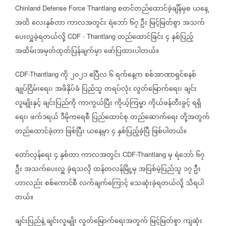
စတင်တည်ထောင်ခဲ့ချိန်မှစ
ယနေ့
Chinland Defense Force Thantlang
အထိ
လေးနှစ်တာ
ကာလအတွင်း
ရဲဘော်
၆၇
ဦး
မြင့်မြတ်စွာ
အသက်
ပေးလှူခဲ့ရတယ်လို့
တည်ထောင်ခြင်း
၄
နှစ်ပြည့်
CDF - Thantlang
အထိမ်းအမှတ်ထုတ်ပြန်ချက်မှာ
ဖော်ပြထားပါတယ်။
ကို
၂၀၂၁
ဧပြီလ
၆
ရက်နေ့က
စစ်အာဏာရှင်စနစ်
CDF-Thantlang
ချုပ်ငြိမ်းရေး၊
အဖိနှိပ်ခံ
ပြည်သူ
တရပ်လုံး
လွတ်မြောက်ရေး၊
ချင်း
လူမျိုးနှင့်
ချင်းပြည်ကို
ကာကွယ်ပြီး
ကိုယ့်ကြမ္မာ
ကိုယ်ဖန်တီးခွင့်
ရရှိ
ရေး၊
ဖက်ဒရယ်
ဒီမိုကရေစီ
ပြည်ထောင်စု
တည်ဆောက်ရေး
တို့အတွက်
တည်ထောင်ခဲ့တာ
ဖြစ်ပြီး
ယနေ့မှာ
၄
နှစ်ပြည့်ခဲ့ပြီ
ဖြစ်ပါတယ်။
တော်လှန်ရေး
၄
နှစ်တာ
ကာလအတွင်း
မှ
ရဲဘော်
၆၇
CDF-Thantlang
ဦး
အသက်ပေးလှူ
ခဲ့ရသလို
ထန်တလန်မြို့မှ
အပြစ်မဲ့ပြည်သူ
၁၇
ဦး
ဟာလည်း
စစ်ကောင်စီ
လက်ချက်ကြောင့်
သေဆုံးခဲ့ရတယ်လို့
သိရပါ
တယ်။
ချင်းပြည်နဲ့
ချင်းလူမျိုး
လွတ်မြောက်ရေးအတွက်
မြင့်မြတ်စွာ
ကျဆုံး