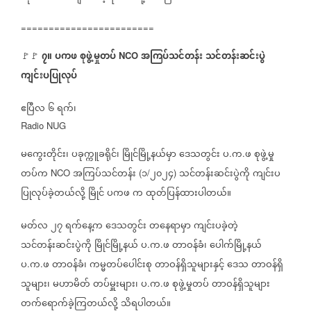
========================
၇။
ပကဖ
စုဖွဲ့မှုတပ်
အကြပ်သင်တန်း
သင်တန်းဆင်းပွဲ
🚩🚩
⁨
NCO
ကျင်းပပြုလုပ်
ဧပြီလ
၆
ရက်၊
Radio NUG
မကွေးတိုင်း၊
ပခုက္ကူခရိုင်၊
မြိုင်မြို့နယ်မှာ
ဒေသတွင်း
ပ
က
ဖ
စုဖွဲ့မှု
.
.
တပ်က
အကြပ်သင်တန်း
၁
၂၀၂၄
သင်တန်းဆင်းပွဲကို
ကျင်းပ
NCO
(
/
)
ပြုလုပ်ခဲ့တယ်လို့
မြိုင်
ပကဖ
က
ထုတ်ပြန်ထားပါတယ်။
မတ်လ
၂၇
ရက်နေ့က
ဒေသတွင်း
တနေရာမှာ
ကျင်းပခဲ့တဲ့
သင်တန်းဆင်းပွဲကို
မြိုင်မြို့နယ်
ပ
က
ဖ
တာဝန်ခံ၊
ပေါက်မြို့နယ်
.
.
ပ
က
ဖ
တာဝန်ခံ၊
ကမ္မတပ်ပေါင်းစု
တာဝန်ရှိသူများနှင့်
ဒေသ
တာဝန်ရှိ
.
.
သူများ၊
မဟာမိတ်
တပ်မှူးများ၊
ပ
က
ဖ
စုဖွဲ့မှုတပ်
တာဝန်ရှိသူများ
.
.
တက်ရောက်ခဲ့ကြတယ်လို့
သိရပါတယ်။