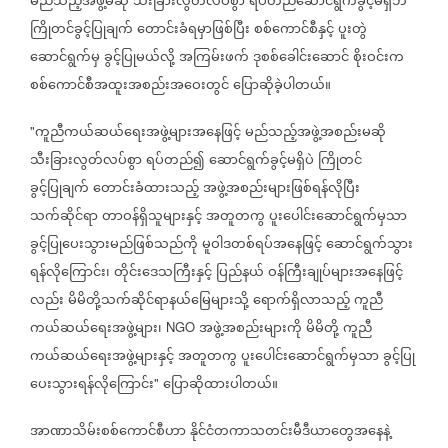
မည်သည့်အဖွဲ့မဆို
သီးခြားလွတ်လပ်စွာ
ရပ်တည်ဆောင်ရွက်ခွင့်မရှိဘဲ
ကြိုတင်ခွင့်ပြုချက်
တောင်းခံရမှာဖြစ်ပြီး
စစ်ကောင်စီနှင့်
ပူးတွဲ
ဆောင်ရွက်မှ
ခွင့်ပြုမယ်လို့
အကြမ်းဖက်
ဒုစစ်ခေါင်းဆောင်
စိုးဝင်းက
စစ်ကောင်စီအထူးအစည်းအဝေးတွင်
ပြောဆိုခဲ့ပါတယ်။
ကူညီကယ်ဆယ်ရေးအဖွဲ့များအနေဖြင့်
မည်သည့်အဖွဲ့အစည်းမဆို
"
သီးခြားလွတ်လပ်စွာ
ရပ်တည်၍
ဆောင်ရွက်ခွင့်မရှိပဲ
ကြိုတင်
ခွင့်ပြုချက်
တောင်းခံထားသည့်
အဖွဲ့အစည်းများဖြစ်ရန်လိုပြီး
သက်ဆိုင်ရာ
တာဝန်ရှိသူများနှင့်
အတူတကွ
ပူးပေါင်းဆောင်ရွက်မှသာ
ခွင့်ပြုပေးသွားမည်ဖြစ်သည်ကို
မူဝါဒတစ်ရပ်အနေဖြင့်
ဆောင်ရွက်သွား
ရန်လိုကြောင်း၊
တိုင်းဒေသကြီးနှင့်
ပြည်နယ်
ဝန်ကြီးချုပ်များအနေဖြင့်
လည်း
မိမိတို့သက်ဆိုင်ရာနယ်မြေများသို့
ရောက်ရှိလာသည့်
ကူညီ
ကယ်ဆယ်ရေးအဖွဲ့များ၊
အဖွဲ့အစည်းများကို
မိမိတို့
ကူညီ
NGO
ကယ်ဆယ်ရေးအဖွဲ့များနှင့်
အတူတကွ
ပူးပေါင်းဆောင်ရွက်မှသာ
ခွင့်ပြု
ပေးသွားရန်လိုကြောင်း
ပြောဆိုထားပါတယ်။
"
အာဏာသိမ်းစစ်ကောင်စီဟာ
နိုင်ငံတကာသတင်းမီဒီယာတွေအနေနဲ့