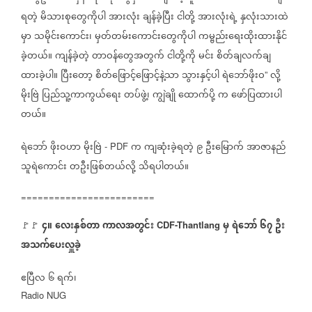
ရတဲ့
မိသားစုတွေကိုပါ
အားလုံး
ချန်ခဲ့ပြီး
ငါတို့
အားလုံးရဲ့
နှလုံးသားထဲ
မှာ
သမိုင်းကောင်း၊
မှတ်တမ်းကောင်းတွေကိုပါ
ကမ္ဗည်းရေးထိုးထားနိုင်
ခဲ့တယ်။
ကျန်ခဲ့တဲ့
တာဝန်တွေအတွက်
ငါတို့ကို
မင်း
စိတ်ချလက်ချ
ထားခဲ့ပါ။
ပြီးတော့
စိတ်ဖြောင့်ဖြောင့်နဲ့သာ
သွားနှင့်ပါ
ရဲဘော်ဖိုးဝ
လို့
”
မိုးဗြဲ
ပြည်သူ့ကာကွယ်ရေး
တပ်ဖွဲ့၊
ကျွဲချို
ထောက်ပို့
က
ဖော်ပြထားပါ
တယ်။
ရဲဘော်
ဖိုးဝဟာ
မိုးဗြဲ
က
ကျဆုံးခဲ့ရတဲ့
၉
ဦးမြောက်
အာဇာနည်
- PDF
သူရဲကောင်း
တဦးဖြစ်တယ်လို့
သိရပါတယ်။
========================
၄။
လေးနှစ်တာ
ကာလအတွင်း
မှ
ရဲဘော်
၆၇
ဦး
🚩🚩
⁨
CDF-Thantlang
အသက်ပေးလှူခဲ့
ဧပြီလ
၆
ရက်၊
Radio NUG