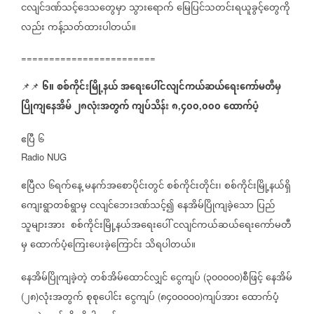
ငလျင်ဒဏ်သင့်ဒေသတွေမှာ
သွားရောက်
မြေပြင်သတင်းရယူခွင့်တွေကို
လည်း
ကန့်သတ်ထားပါတယ်။
========================
၆။
စစ်ကိုင်းမြို့နယ်
အရေးပေါ်ငလျင်ကယ်ဆယ်ရေးကော်မတီမှ
📌📌
ပြိုကျ‌နေအိမ်
၂၈လုံးအတွက်
ကျပ်သိန်း
၈
၄၀၀
၀၀၀
ထောက်ပံ့
,
,
ဧပြီ
၆
Radio NUG
ဧပြီလ
၆ရက်နေ့
မနက်အစောပိုင်းတွင်
စစ်ကိုင်းတိုင်း၊
စစ်ကိုင်းမြို့နယ်ရှိ
ကျေးရွာတစ်ရွာမှ
ငလျင်ဘေးဒဏ်သင့်၍
နေအိမ်ပြိုကျခဲ့သော
ပြည်
သူများအား
စစ်ကိုင်းမြို့နယ်အရေးပေါ်
ငလျင်ကယ်ဆယ်ရေးကော်မတီ
မှ
ထောက်ပံ့ကြေးပေးခဲ့ကြောင်း
သိရပါတယ်။
နေအိမ်ပြိုကျခဲ့တဲ့
တစ်အိမ်ထောင်လျှင်
ငွေကျပ်
၃၀၀၀၀၀
စီဖြင့်
နေအိမ်
(
)
၂၈
လုံးအတွက်
စုစုပေါင်း
ငွေကျပ်
၈၄၀၀၀၀၀
ကျပ်အား
ထောက်ပံ့
(
)
(
)