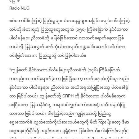
ဧပြီ
၆
Radio NUG
စစ်ကောင်စီကြောင့်
ပြည်သူများ
ခံစားနေမှုများအပြင်
ငလျင်ဒဏ်ကြောင့်
ထပ်တိုးခံစားရတဲ့
ပြည်သူတွေအတွက်
၁၅၀
ကြိမ်မြောက်
နိုင်ငံတကာ
(
)
ပါလီမန်များ
ညီလာခံသို့
မဖြစ်ဖြစ်အောင်
လာတက်ရောက်နေတာဖြစ်
တယ်လို့
မြန်မာလွှတ်တော်ကိုယ်စားလှယ်အဖွဲ့‌ခေါင်းဆောင်
ဒေါက်တာ
ဝင်းမြတ်အေးက
ပြည်သူသို့
တင်ပြခဲ့ပါတယ်။
ကျွန်တော်
နိုင်ငံတကာပါလီမန်များညီလာခံကို
၁၄၆
ကြိမ်မြောက်
"
(
)
ကတည်းက
တက်ရောက်ခဲ့တာ
ဖြစ်ပြီးတော့
တက်ရောက်တိုင်းမှာလည်း
နိုင်ငံတကာ
ပါလီမန်များ
ညီလာခံက
အသိအမှတ်ပြုပြီးတော့
ဖိတ်ခေါ်ခဲ့
တာ
ဖြစ်ပါတယ်။
ကျွန်တော်တို့
ကို
နိုင်ငံတကာ
ပါလီမန်တွေက
CRPH
နေပြီးတော့
မြန်မာနိုင်ငံရဲ့
တရားဝင်လွှတ်တော်အနေနဲ့
အသိအမှတ်ပြု
ထားတာ
ဖြစ်ပါတယ်။
ဒါကြောင့်လည်း
ကျွန်တော်တို့
ပြည်သူ့
ရွေးကောက်ခံ
လွှတ်တော်ကိုယ်စားလှယ်တွေကို
ဖိတ်ကြားပြီးတော့
ဒီမှာ
ဆွေးနွေးညှိနှိုင်းဖို့
အခွင့်အရေး
ရရှိခဲ့တာ
ဖြစ်ပါတယ်။
ဒါကြောင့်လည်း