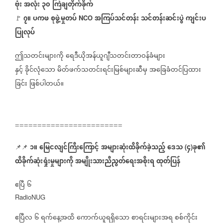
ဗုံး
အလုံး
၃၀
ကြဲချတိုက်ခိုက်
၇။
ပကဖ
စုဖွဲ့မှုတပ်
အကြပ်သင်တန်း
သင်တန်းဆင်းပွဲ
ကျင်းပ
⁨
NCO
🚩
ပြုလုပ်
ဤသတင်းများကို
ရေဒီယိုအန်ယူဂျီသတင်းတာဝန်ခံများ
နှင့်
ခိုင်လုံသော
မိတ်ဖက်သတင်းရင်းမြစ်များဆီမှ
အခြေခံတင်ပြထား
ခြင်း
ဖြစ်ပါတယ်။
========================
၁။
မြေငလျင်ကြီးကြောင့်
အများဆုံးထိခိုက်ခဲ့သည့်
ဒေသ
၄
ခု၏
📌📌
(
)
ထိခိုက်ဆုံးရှုံးမှုများကို
အမျိုးသားညီညွတ်ရေးအစိုးရ
ထုတ်ပြန်
ဧပြီ
၆
RadioNUG
ဧပြီလ
၆
ရက်နေ့အထိ
ကောက်ယူရရှိသော
စာရင်းများအရ
စစ်ကိုင်း