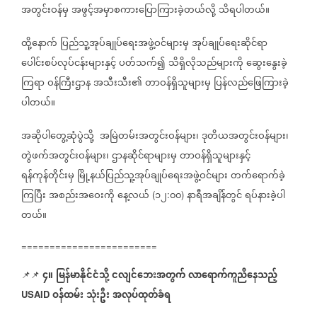
အတွင်းဝန်မှ
အဖွင့်အမှာစကား‌ပြောကြားခဲ့တယ်လို့
သိရပါတယ်။
ထို့နောက်
ပြည်သူ့အုပ်ချုပ်ရေးအဖွဲ့ဝင်များမှ
အုပ်ချုပ်ရေးဆိုင်ရာ
ပေါင်းစပ်လုပ်ငန်းများနှင့်
ပတ်သက်၍
သိရှိလိုသည်များကို
ဆွေးနွေးခဲ့
ကြရာ
ဝန်ကြီးဌာန
အသီးသီး၏
တာဝန်ရှိသူများမှ
ပြန်လည်ဖြေကြားခဲ့
ပါတယ်။
အဆိုပါတွေ့ဆုံပွဲသို့
အမြဲတမ်းအတွင်းဝန်များ၊
ဒုတိယအတွင်းဝန်များ၊
တွဲဖက်အတွင်းဝန်များ၊
ဌာနဆိုင်ရာများမှ
တာဝန်ရှိသူများနှင့်
ရန်ကုန်တိုင်းမှ
မြို့နယ်ပြည်သူ့အုပ်ချုပ်ရေးအဖွဲ့ဝင်များ
တက်ရောက်ခဲ့
ကြပြီး
အစည်းအဝေးကို
နေ့လယ်
၁၂
၀၀
နာရီအချိန်တွင်
ရပ်နားခဲ့ပါ
(
:
)
တယ်။
========================
၄။
မြန်မာနိုင်ငံသို့
ငလျင်ဘေးအတွက်
လာရောက်ကူညီနေသည့်
📌📌
ဝန်ထမ်း
သုံးဦး
အလုပ်ထုတ်ခံရ
USAID