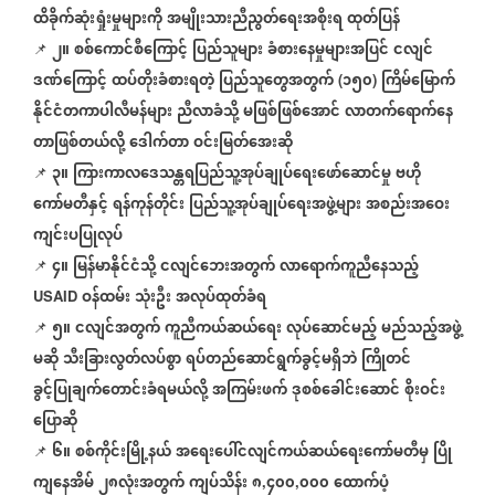
ထိခိုက်ဆုံးရှုံးမှုများကို
အမျိုးသားညီညွတ်ရေးအစိုးရ
ထုတ်ပြန်
၂။
စစ်ကောင်စီကြောင့်
ပြည်သူများ
ခံစားနေမှုများအပြင်
ငလျင်
📌
ဒဏ်ကြောင့်
ထပ်တိုးခံစားရတဲ့
ပြည်သူတွေအတွက်
၁၅၀
ကြိမ်မြောက်
(
)
နိုင်ငံတကာပါလီမန်များ
ညီလာခံသို့
မဖြစ်ဖြစ်အောင်
လာတက်ရောက်နေ
တာဖြစ်တယ်လို့
ဒေါက်တာ
ဝင်းမြတ်အေးဆို
၃။
ကြားကာလဒေသန္တရပြည်သူ့အုပ်ချုပ်ရေးဖော်ဆောင်မှု
ဗဟို
📌
ကော်မတီနှင့်
ရန်ကုန်တိုင်း
ပြည်သူ့အုပ်ချုပ်ရေးအဖွဲ့များ
အစည်းအဝေး
ကျင်းပပြုလုပ်
၄။
မြန်မာနိုင်ငံသို့
ငလျင်ဘေးအတွက်
လာရောက်ကူညီနေသည့်
📌
ဝန်ထမ်း
သုံးဦး
အလုပ်ထုတ်ခံရ
USAID
၅။
ငလျင်အတွက်
ကူညီကယ်ဆယ်ရေး
လုပ်ဆောင်မည့်
မည်သည့်အဖွဲ့
📌
မဆို
သီးခြားလွတ်လပ်စွာ
ရပ်တည်ဆောင်ရွက်ခွင့်မရှိဘဲ
ကြိုတင်
ခွင့်ပြုချက်တောင်းခံရမယ်လို့
အကြမ်းဖက်
ဒုစစ်ခေါင်းဆောင်
စိုးဝင်း
ပြောဆို
၆။
စစ်ကိုင်းမြို့နယ်
အရေးပေါ်ငလျင်ကယ်ဆယ်ရေးကော်မတီမှ
ပြို
📌
ကျ‌နေအိမ်
၂၈လုံးအတွက်
ကျပ်သိန်း
၈
၄၀၀
၀၀၀
ထောက်ပံ့
,
,