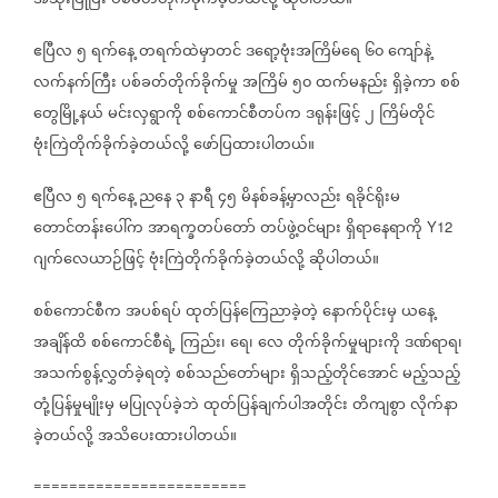
အသုံးပြုပြီး
ပစ်ခတ်တိုက်ခိုက်ခဲ့တယ်လို့
ဆိုပါတယ်။
ဧပြီလ
၅
ရက်နေ့
တရက်ထဲမှာတင်
ဒရော့ဗုံးအကြိမ်ရေ
၆၀
ကျော်နဲ့
လက်နက်ကြီး
ပစ်ခတ်တိုက်ခိုက်မှု
အကြိမ်
၅၀
ထက်မနည်း
ရှိခဲ့ကာ
စစ်
တွေမြို့နယ်
မင်းလှရွာကို
စစ်ကောင်စီတပ်က
ဒရုန်းဖြင့်
၂
ကြိမ်တိုင်
ဗုံးကြဲတိုက်ခိုက်ခဲ့တယ်လို့
ဖော်ပြထားပါတယ်။
ဧပြီလ
၅
ရက်နေ့
ညနေ
၃
နာရီ
၄၅
မိနစ်ခန့်မှာလည်း
ရခိုင်ရိုးမ
တောင်တန်းပေါ်က
အာရက္ခတပ်တော်
တပ်ဖွဲ့ဝင်များ
ရှိရာနေရာကို
Y12
ဂျက်လေယာဉ်ဖြင့်
ဗုံးကြဲတိုက်ခိုက်ခဲ့တယ်လို့
ဆိုပါတယ်။
စစ်ကောင်စီက
အပစ်ရပ်
ထုတ်ပြန်ကြေညာခဲ့တဲ့
နောက်ပိုင်းမှ
ယနေ့
အချိန်ထိ
စစ်ကောင်စီရဲ့
ကြည်း၊
ရေ၊
လေ
တိုက်ခိုက်မှုများကို
ဒဏ်ရာရ၊
အသက်စွန့်လွှတ်ခဲ့ရတဲ့
စစ်သည်တော်များ
ရှိသည့်တိုင်အောင်
မည့်သည့်
တုံ့ပြန်မှုမျိုးမှ
မပြုလုပ်ခဲ့ဘဲ
ထုတ်ပြန်ချက်ပါအတိုင်း
တိကျစွာ
လိုက်နာ
ခဲ့တယ်လို့
အသိပေးထားပါတယ်။
========================