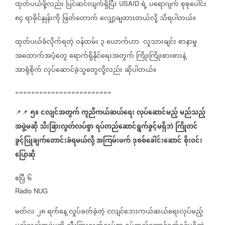
ထုတ်ပယ်ဖို့လည်း
ပြင်ဆင်လျက်ရှိပြီး
ရဲ့
ပရောဂျက်
စုစုပေါင်း
USAID
၈၄
ရာခိုင်နှုန်းကို
ဖြတ်တောက်
လျှော့ချထားတယ်လို့
သိရပါတယ်။
ထုတ်ပယ်ခံလိုက်ရတဲ့
ဝန်ထမ်း
၃
ယောက်ဟာ
လူသားချင်း
စာနာမှု
အထောက်အပံ့တွေ
ရောက်ရှိနိုင်ရေးအတွက်
ကြိုးကြိုးစားစားနဲ့
အာရုံစိုက်
လုပ်ဆောင်ခဲ့သူတွေလို့လည်း
ဆိုပါတယ်။
========================
၅။
ငလျင်အတွက်
ကူညီကယ်ဆယ်ရေး
လုပ်ဆောင်မည့်
မည်သည့်
📌📌
အဖွဲ့မဆို
သီးခြားလွတ်လပ်စွာ
ရပ်တည်ဆောင်ရွက်ခွင့်မရှိဘဲ
ကြိုတင်
ခွင့်ပြုချက်တောင်းခံရမယ်လို့
အကြမ်းဖက်
ဒုစစ်ခေါင်းဆောင်
စိုးဝင်း
ပြောဆို
ဧပြီ
၆
Radio NUG
မတ်လ
၂၈
ရက်နေ့
လှုပ်ခတ်ခဲ့တဲ့
ငလျင်ဘေးကယ်ဆယ်ရေးလုပ်မည့်