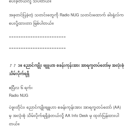
ပေးခဲ့တယ်လို့
သိပါတယ်။
အခုတင်ပြခဲ့တဲ့
သတင်းတွေကို
သတင်းထောက်
ခါးရှဲလ်က
Radio NUG
ပေးပို့ထားတာ
ဖြစ်ပါတယ်။
========================
========================
၁။
ညောင်ကျိုး
ဗျူဟာ
စခန်းကုန်းအား
အာရက္ခတပ်တော်မှ
အလုံးစုံ
🚩🚩
⁨
သိမ်းပိုက်ရရှိ
ဧပြီလ
၆
ရက်၊
Radio NUG
ပဲခူးတိုင်း၊
ညောင်ကျိုးဗျူဟာ
စခန်းကုန်းအား
အာရက္ခတပ်တော်
(AA)
မှ
အလုံးစုံ
သိမ်းပိုက်ရရှိခဲ့တယ်လို့
မှ
ထုတ်ပြန်ထားပါ
AA Info Desk
တယ်။