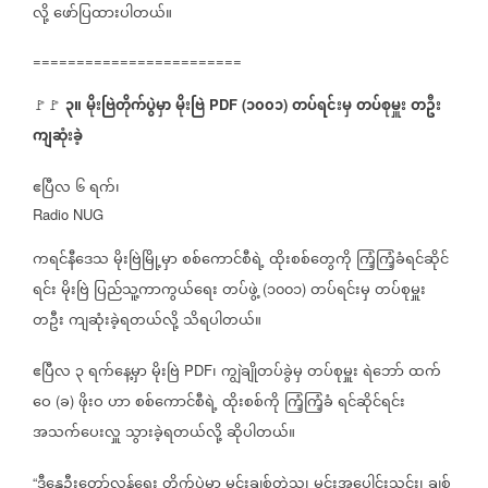
လို့
ဖော်ပြထားပါတယ်။
========================
၃။
မိုးဗြဲတိုက်ပွဲမှာ
မိုးဗြဲ
၁၀၀၁
တပ်ရင်းမှ
တပ်စုမှူး
တဦး
🚩🚩
⁨
PDF (
)
ကျဆုံးခဲ့
ဧပြီလ
၆
ရက်၊
Radio NUG
ကရင်နီဒေသ
မိုးဗြဲမြို့မှာ
စစ်ကောင်စီရဲ့
ထိုးစစ်တွေကို
ကြံ့ကြံ့ခံရင်ဆိုင်
ရင်း
မိုးဗြဲ
ပြည်သူ့ကာကွယ်ရေး
တပ်ဖွဲ့
၁၀၀၁
တပ်ရင်းမှ
တပ်စုမှူး
(
)
တဦး
ကျဆုံးခဲ့ရတယ်လို့
သိရပါတယ်။
ဧပြီလ
၃
ရက်နေ့မှာ
မိုးဗြဲ
၊
ကျွဲချိုတပ်ခွဲမှ
တပ်စုမှူး
ရဲဘော်
ထက်
PDF
ဝေ
ခ
ဖိုးဝ
ဟာ
စစ်ကောင်စီရဲ့
ထိုးစစ်ကို
ကြံ့ကြံ့ခံ
ရင်ဆိုင်ရင်း
(
)
အသက်ပေးလှူ
သွားခဲ့ရတယ်လို့
ဆိုပါတယ်။
ဒီနွေဦးတော်လှန်ရေး
တိုက်ပွဲမှာ
မင်းချစ်တဲ့သူ၊
မင်းအပေါင်းသင်း၊
ချစ်
“