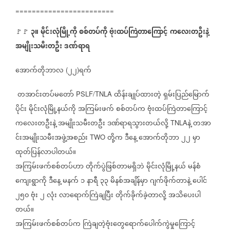
========================
၃။
မိုင်းလုံမြို့ကို
စစ်တပ်ကို
ဗုံးထပ်ကြဲတာကြောင့်
ကလေးတဦးနဲ့
🚩🚩
⁨⁨⁨⁨⁨⁨⁨⁨⁨⁨⁨⁨⁨
⁨
အမျိုးသမီးတဦး
ဒဏ်ရာရ
အောက်တိုဘာလ
၂၂
ရက်
(
)
တအာင်းတပ်မတော်
ထိန်းချုပ်ထားတဲ့
ရှမ်းပြည်မြောက်
PSLF/TNLA
ပိုင်း
မိုင်းလုံမြို့နယ်ကို
အကြမ်းဖက်
စစ်တပ်က
ဗုံးထပ်ကြဲတာကြောင့်
ကလေးတဦးနဲ့
အမျိုးသမီးတဦး
ဒဏ်ရာရသွားတယ်လို့
နဲ့
တအာ
TNLA
င်းအမျိုးသမီးအဖွဲ့အစည်း
တို့က
ဒီနေ့
အောက်တိုဘာ
၂၂
မှာ
TWO
ထုတ်ပြန်လာပါတယ်။
အကြမ်းဖက်စစ်တပ်ဟာ
တိုက်ပွဲဖြစ်တာမရှိဘဲ
မိုင်းလုံမြို့နယ်
မန်စံ
ကျေးရွာကို
ဒီနေ့
မနက်
၁
နာရီ
၃၃
မိနစ်အချိန်မှာ
ဂျက်ဖိုက်တာနဲ့
ပေါင်
၂၅၀
ဗုံး
၂
လုံး
လာရောက်ကြဲချပြီး
တိုက်ခိုက်ခဲ့တာလို့
အသိပေးပါ
တယ်။
အကြမ်းဖက်စစ်တပ်က
ကြဲချတဲ့ဗုံးတွေရောက်ပေါက်ကွဲမှုကြောင့်