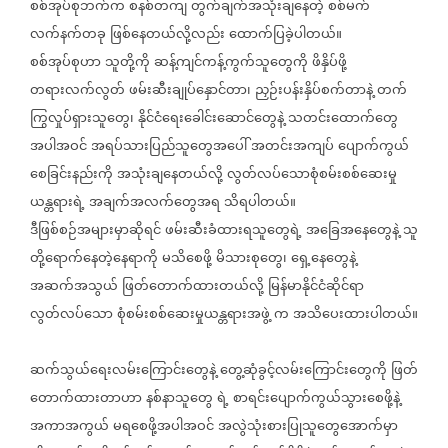
စစ်အုပ်စုဘက်က
စနစ်တကျ
တွက်ချက်အသုံးချနေတဲ့
စစ်မက်
လက်နက်တခု
ဖြစ်နေတယ်လို့လည်း
ထောက်ပြခဲ့ပါတယ်။
စစ်အုပ်စုဟာ
သူတို့ကို
ဆန့်ကျင်ကန့်ကွက်သူတွေကို
ဖိနှိပ်ဖို့
တရားလက်လွတ်
ဖမ်းဆီးချုပ်နှောင်တာ၊
ညှဉ်းပန်းနှိပ်စက်တာနဲ့
တက်
ကြွလှုပ်ရှားသူတွေ၊
နိုင်ငံရေးခေါင်းဆောင်တွေနဲ့
သတင်းထောက်တွေ
အပါအဝင်
အရပ်သားပြည်သူတွေအပေါ်
အတင်းအကျပ်
ပျောက်ကွယ်
စေခြင်းနည်းကို
အသုံးချနေတယ်လို့
လွတ်လပ်သောစုံစမ်းစစ်ဆေးမှု
ယန္တရားရဲ့
အချက်အလက်တွေအရ
သိရပါတယ်။
ဒီဖြစ်စဉ်အများမှာဆိုရင်
ဖမ်းဆီးခံထားရသူတွေရဲ့
အခြေအနေတွေနဲ့
သူ
တို့ရောက်နေတဲ့နေရာကို
မသိစေဖို့
မိသားစုတွေ၊
ရှေ့နေတွေနဲ့
အဆက်အသွယ်
ဖြတ်တောက်ထားတယ်လို့
မြန်မာနိုင်ငံဆိုင်ရာ
လွတ်လပ်သော
စုံစမ်းစစ်ဆေးမှုယန္တရားအဖွဲ့
က
အသိပေးထားပါတယ်။
ဆက်သွယ်ရေးလမ်းကြောင်းတွေနဲ့
တွေ့ဆုံခွင့်လမ်းကြောင်းတွေကို
ဖြတ်
တောက်ထားတာဟာ
နစ်နာသူတွေ
ရဲ့
စာရင်းပျောက်ကွယ်သွားစေဖို့နဲ့
အကာအကွယ်
မရစေဖို့အပါအဝင်
အလွဲသုံးစားပြုသူတွေအောက်မှာ