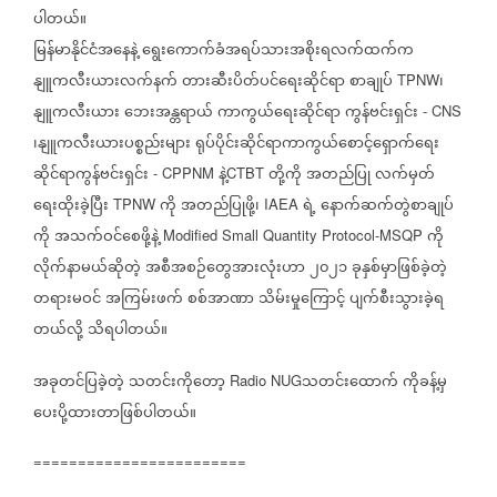
ပါတယ်။
မြန်မာနိုင်ငံအနေနဲ့
ရွေးကောက်ခံအရပ်သားအစိုးရလက်ထက်က
နျူကလီးယားလက်နက်
တားဆီးပိတ်ပင်ရေးဆိုင်ရာ
စာချုပ်
၊
TPNW
နျူကလီးယား
ဘေးအန္တရာယ်
ကာကွယ်ရေးဆိုင်ရာ
ကွန်ဗင်းရှင်း
- CNS
၊နျူကလီးယားပစ္စည်းများ
ရုပ်ပိုင်းဆိုင်ရာကာကွယ်စောင့်ရှောက်ရေး
ဆိုင်ရာကွန်ဗင်းရှင်း
နဲ့
တို့ကို
အတည်ပြု
လက်မှတ်
- CPPNM
CTBT
ရေးထိုးခဲ့ပြီး
ကို
အတည်ပြုဖို့၊
ရဲ့
နောက်ဆက်တွဲစာချုပ်
TPNW
IAEA
ကို
အသက်ဝင်စေဖို့နဲ့
ကို
Modified Small Quantity Protocol-MSQP
လိုက်နာမယ်ဆိုတဲ့
အစီအစဉ်တွေအားလုံးဟာ
၂၀၂၁
ခုနှစ်မှာဖြစ်ခဲ့တဲ့
တရားမဝင်
အကြမ်းဖက်
စစ်အာဏာ
သိမ်းမှုကြောင့်
ပျက်စီးသွားခဲ့ရ
တယ်လို့
သိရပါတယ်။
အခုတင်ပြခဲ့တဲ့
သတင်း‌ကိုတော့
သတင်းထောက်
ကိုခန့်မှ
Radio NUG
ပေးပို့ထားတာဖြစ်ပါတယ်။
========================