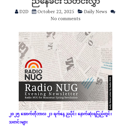
ညနေခင်း သတင်းလွှာ
D2D
October 22, 2025
Daily News
No comments
၂၀၂၅
အောက်တိုဘာလ
၂၁
ရက်နေ့
ညပိုင်း
နောက်ဆုံး
ရပြည်တွင်း
သတင်းများ