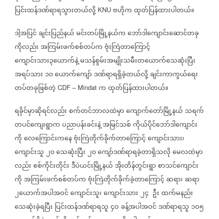
ပြင်းထန်ဒဏ်ရာရသွားတယ်လို့
ဗဟိုက
ထုတ်ပြန်ထားပါတယ်။
KNU
ဒါ့အပြင်
ချင်းပြည်နယ်
မင်းတပ်မြို့နယ်က
ဘော်ဒါကျောင်းဆောင်တခု
ကိုလည်း
အကြမ်းဖက်စစ်တပ်က
ဗုံးကြဲတာကြောင့်
ကျောင်းသား၃ယောက်နဲ့
မသန်စွမ်းအမျိုးသမီးတယောက်သေဆုံးပြီး
အရပ်သား
၁၀
ယောက်ကျော်
ဒဏ်ရာရရှိခဲ့တယ်လို့
ချင်းကာကွယ်ရေး
တပ်တခုဖြစ်တဲ့
က
ထုတ်ပြန်ထားပါတယ်။
CDF – Mindat
ရခိုင်မှာဆိုရင်လည်း
စက်တင်ဘာလထဲမှာ
ကျောက်တော်မြို့နယ်
သရက်
တပင်ကျေးရွာက
ပညာပန်းခင်းနဲ့
အမြင်သစ်
ကိုယ်ပိုင်ဘော်ဒါကျောင်း
ကို
လေကြောင်းကနေ
ဗုံးကြဲတိုက်ခိုက်တာကြောင့်
ကျောင်းသား၊
ကျောင်းသူ
၂၀
သေဆုံးပြီး
၂၀
ကျော်ဒဏ်ရာရခဲ့တာရှိသလို
မေလထဲမှာ
လည်း
စစ်ကိုင်းတိုင်း
ဒီပဲယင်းမြို့နယ်
အိုးတိန်တွင်းရွာ
စာသင်ကျောင်း
ကို
အကြမ်းဖက်စစ်တပ်က
ဗုံးကြဲတိုက်ခိုက်ခဲ့တာကြောင့်
ဆရာ၊
ဆရာ
၂ယောက်အပါအဝင်
ကျောင်းသူ၊
ကျောင်းသား
၂၄
ဦး
ထက်မနည်း
သေဆုံးခဲ့ရပြီး
ပြင်းထန်ဒဏ်ရာရသူ
၄ဝ
ခန့်အပါအဝင်
ဒဏ်ရာရသူ
၁ဝ၅