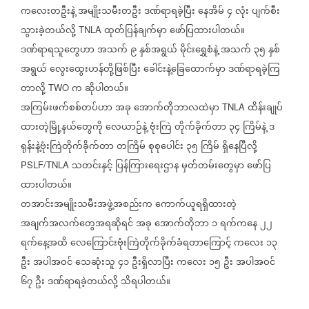
ကလေးတဦးနဲ့
အမျိုးသမီးတဦး
ဒဏ်ရာရခဲ့ပြီး
နေအိမ်
၄
လုံး
ပျက်စီး
သွားခဲ့တယ်လို့
ထုတ်ပြန်ချက်မှာ
ဖော်ပြထားပါတယ်။
TNLA
ဒဏ်ရာရသူတွေဟာ
အသက်
၉
နှစ်အရွယ်
မိုင်းရွှေစံနဲ့
အသက်
၃၅
နှစ်
အရွယ်
လွေးထွေးဟန်တို့ဖြစ်ပြီး
ခေါင်းနဲ့ခြေထောက်မှာ
ဒဏ်ရာရခဲ့ကြ
တာလို့
က
ဆိုပါတယ်။
TWO
အကြမ်းဖက်စစ်တပ်ဟာ
အခု
အောက်တိုဘာလထဲမှာ
ထိန်းချုပ်
TNLA
ထားတဲ့မြို့နယ်တွေကို
လေယာဉ်နဲ့
ဗုံးကြဲ
တိုက်ခိုက်တာ
၃၄
ကြိမ်နဲ့
ဒ
ရုန်းနဲ့ဗုံးကြဲတိုက်ခိုက်တာ
တကြိမ်
စုစုပေါင်း
၃၅
ကြိမ်
ရှိနေပြီလို့
သတင်းနှင့်
ပြန်ကြားရေးဌာန
မှတ်တမ်းတွေမှာ
ဖော်ပြ
PSLF/TNLA
ထားပါတယ်။
တအာင်းအမျိုးသမီးအဖွဲ့အစည်းက
ကောက်ယူရရှိထားတဲ့
အချက်အလက်တွေအရဆိုရင်
အခု
အောက်တိုဘာ
၁
ရက်ကနေ
၂၂
ရက်နေ့အထိ
လေကြောင်းဗုံးကြဲတိုက်ခိုက်ခံရတာကြောင့်
ကလေး
၁၃
ဦး
အပါအဝင်
သေဆုံးသူ
၄၁
ဦးရှိလာပြီး
ကလေး
၁၅
ဦး
အပါအဝင်
၆၇
ဦး
ဒဏ်ရာရခဲ့တယ်လို့
သိရပါတယ်။