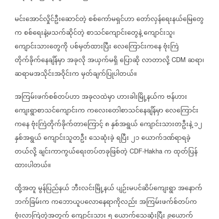
မင်းအောင်လှိုင်ဦးဆောင်တဲ့
စစ်ကော်မရှင်ဟာ
တော်လှန်ရေးနယ်မြေတွေ
က
စစ်ရေးနဲ့မသက်ဆိုင်တဲ့
စာသင်ကျောင်းတွေနဲ့
ကျောင်းသူ၊
ကျောင်းသားတွေကို
ပစ်မှတ်ထားပြီး
လေကြောင်းကနေ
ဗုံးကြဲ
တိုက်ခိုက်နေချိန်မှာ
အခုလို
အယှက်မရှိ
ပြောဆို
လာတာလို့
ဆရာ၊
CDM
ဆရာမအသိုင်းအဝိုင်းက
မှတ်ချက်ပြုပါတယ်။
အကြမ်းဖက်စစ်တပ်ဟာ
အခုလထဲမှာ
ဟားခါးမြို့နယ်က
ဗန်ဟား
ကျေးရွာစာသင်ကျောင်းက
ကလေးတေါစာသင်နေချိန်မှာ
လေကြောင်း
ကနေ
ဗုံးကြဲတိုက်ခိုက်တာကြောင့်
၈
နှစ်အရွယ်
ကျောင်းသားတဦးနဲ့
၁၂
နှစ်အရွယ်
ကျောင်းသူတဦး
သေဆုံးခဲ့
ရပြီး
၂၁
ယောက်ဒဏ်ရာရခဲ့
တယ်လို့
ချင်းကာကွယ်ရေးတပ်တခုဖြစ်တဲ့
က
ထုတ်ပြန်
CDF-Hakha
ထားပါတယ်။
ထို့အတူ
မွန်ပြည်နယ်
ဘီးလင်းမြို့နယ်
ပျဉ်းမပင်ဆိပ်ကျေးရွာ
အနောက်
ဘက်ခြမ်းက
ကဘောယူပလောနေရာကိုလည်း
အကြမ်းဖက်စ်တပ်က
ဗုံးလာကြဲတဲ့အတွက်
ကျောင်းသား
၅
ယောက်သေဆုံးပြီး
၉ယောက်