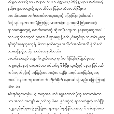
ထိရှလွယ်စေဖို့
စစ်အုပ်စုဘက်က
ရည်ရွယ်ချက်ရှိရှိနဲ့
လုပ်ဆောင်နေတဲ့
နည်းဗျူဟာတွေလို့
ကုလဆိုင်ရာ
မြန်မာ
သံအမတ်ကြီးက
အစည်းအဝေးတက်ရောက်လာသူတွေကို
ပြောကြားခဲ့ပါတယ်။
ဒီလိုလုပ်နေတာ
အချိန်ကြာမြင့်လာတာနဲ့အမျှ
အခုလို
ကြီးလေးတဲ့
ရာဇဝတ်မှုတွေရဲ့
နောက်ဆက်တွဲ
ဆိုးကျိုးတွေဟာ
နစ်နာသူတွေအပေါ်
တင်မဟုတ်တော့ဘဲ
ဥပဒေ၊
စီးပွားရေးနဲ့
စိတ်ပိုင်းဆိုင်ရာ
ကျဆင်းမှုတွေ
ရင်ဆိုင်နေရသူတွေရဲ့
မိသားစုဝင်တွေနဲ့
အသိုက်အဝန်းအထိ
ရိုက်ခတ်
လာနေပြီလို့လည်း
အသိပေးခဲ့ပါတယ်။
အတင်းအကျပ်
ပျောက်ကွယ်စေတဲ့
ရက်စက်ကြမ်းကြုတ်မှုတွေ
ကျူးလွန်နေတဲ့
တရားခံဟာ
စစ်အုပ်စုဖြစ်ပြီး
သူတို့ရရှိ
နေတဲ့
ပြစ်ဒဏ်
ကင်းလွတ်ခွင့်ကို
အပြည့်အဝအသုံးချနေပြီး
အရပ်သားပြည်သူတွေ
အပေါ်
စနစ်တကျ
ဆက်လက်
တိုက်ခိုက်
နေတယ်လို့လည်း
ပြောကြားခဲ့
ပါတယ်။
စစ်အုပ်စုကလုပ်မယ့်
အတုအယောင်
ရွေးကောက်ပွဲကို
ထောက်ခံတာ
ဟာ
အတင်းအကျပ်
ပျောက်ကွယ်စေ
ခြင်းဆိုတဲ့
ရာဇဝတ်မှုကို
ထပ်ပြီး
ကျူးလွန်ခွင့်ရစေဖို့
ခွင့်ပြုပေးရာရောက်မှာဖြစ်တဲ့အတွက်
စစ်အုပ်စုက