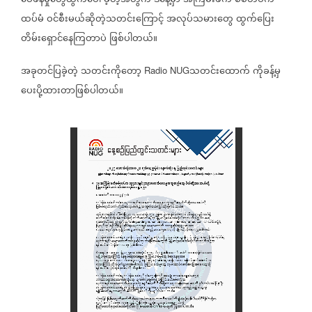
ဝေဖန်မှုတွေထွက်ပေါ်
ခဲ့တဲ့အတွက်
ဒီနေ့မှာ
အကြမ်းဖက်
စစ်တပ်က
ထပ်မံ
ဝင်စီးမယ်ဆိုတဲ့သတင်းကြောင့်
အလုပ်သမားတွေ
ထွက်ပြေး
တိမ်းရှောင်နေကြတာပဲ
ဖြစ်ပါတယ်။
အခုတင်ပြခဲ့တဲ့
သတင်း‌ကိုတော့
သတင်းထောက်
ကိုခန့်မှ
Radio NUG
ပေးပို့ထားတာဖြစ်ပါတယ်။