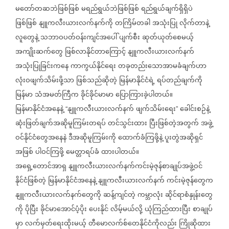
မတော်တဆဘဲဖြစ်ဖြစ်
မရည်ရွယ်ဘဲဖြစ်ဖြစ်
ရည်ရွယ်ချက်ရှိရှိပဲ
ဖြစ်ဖြစ်
နျူကလီးယားလက်နက်ကို
တကြိမ်တခါ
အသုံးပြု
လိုက်တာနဲ့
လူတွေနဲ့
သဘာဝပတ်ဝန်းကျင်အပေါ်
ပျက်စီး
ဆုတ်ယုတ်စေမယ့်
အကျိုးဆက်တွေ
ဖြစ်လာနိုင်တာကြောင့်
နျူကလီးယားလက်နက်
အသုံးပြုခြင်းကနေ
ကာကွယ်နိုင်ရေး
တခုတည်းသောအာမခံချက်ဟာ
လုံးဝဖျက်သိမ်းဖို့သာ
ဖြစ်သည်ဆိုတဲ့
မြန်မာနိုင်ငံရဲ့
ရပ်တည်ချက်ကို
မြန်မာ
သံအမတ်ကြီက
ခိုင်ခိုင်မာမာ
ပြောကြားခဲ့ပါတယ်။
မြန်မာနိုင်ငံအနေနဲ့
နျူကလီးယားလက်နက်
ဖျက်သိမ်းရေး
ခေါင်းစဉ်နဲ့
“
”
ဆုံးဖြတ်ချက်အဆိုမူကြမ်းတရပ်
တင်သွင်းထား
ပြီးဖြစ်တဲ့အတွက်
အဖွဲ့
ဝင်နိုင်ငံတွေအနေနဲ
ဒီအဆိုမူကြမ်းကို
ထောက်ခံကြဖို့နဲ့
ပူးတွဲအဆိုရှင်
အဖြစ်
ပါဝင်ကြဖို့
မေတ္တာရပ်ခံ
ထားပါတယ်။
အရှေ့တောင်အာရှ
နျူကလီးယားလက်နက်ကင်းမဲ့ဇုန်စာချုပ်အဖွဲ့ဝင်
နိုင်ငံဖြစ်တဲ့
မြန်မာနိုင်ငံအနေနဲ့
နျူကလီးယားလက်နက်
ကင်းမဲ့ဇုန်တွေက
နျူကလီးယားလက်နက်တွေကို
ဆန့်ကျင်တဲ့
ကမ္ဘာလုံး
ဆိုင်ရာစံနှုန်းတွေ
ကို
ပိုပြီး
ခိုင်မာအောင်ပံ့ပိုး
ပေးနိုင်
လိမ့်မယ်လို့
ယုံကြည်ထားပြီး
စာချုပ်
မှာ
လက်မှတ်ရေးထိုးမယ့်
တီမောလက်စ်တေနိုင်ငံကိုလည်း
ကြိုဆိုထား