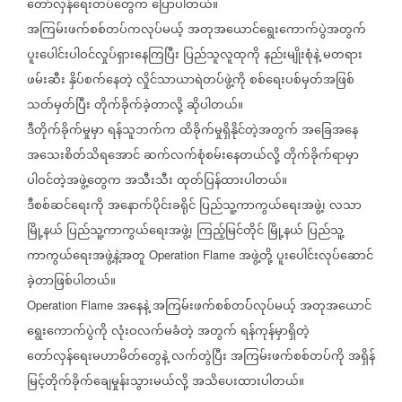
တော်လှန်ရေးတပ်တွေက
ပြောပါတယ်။
အကြမ်းဖက်စစ်တပ်ကလုပ်မယ့်
အတုအယောင်ရွေးကောက်ပွဲအတွက်
ပူးပေါင်းပါဝင်လှုပ်ရှားနေကြပြီး
ပြည်သူလူထုကို
နည်းမျိုးစုံနဲ့
မတရား
ဖမ်းဆီး
နှိပ်စက်နေတဲ့
လှိုင်သာယာရဲတပ်ဖွဲ့ကို
စစ်ရေးပစ်မှတ်အဖြစ်
သတ်မှတ်ပြီး
တိုက်ခိုက်ခဲ့တာလို့
ဆိုပါတယ်။
ဒီတိုက်ခိုက်မှုမှာ
ရန်သူဘက်က
ထိခိုက်မှုရှိနိုင်တဲ့အတွက်
အခြေအနေ
အသေးစိတ်သိရအောင်
ဆက်လက်စုံစမ်းနေတယ်လို့
တိုက်ခိုက်ရာမှာ
ပါဝင်တဲ့အဖွဲ့တွေက
အသီးသီး
ထုတ်ပြန်ထားပါတယ်။
ဒီစစ်ဆင်ရေးကို
အနောက်ပိုင်းခရိုင်
ပြည်သူ့ကာကွယ်ရေးအဖွဲ့၊
လသာ
မြို့နယ်
ပြည်သူ့ကာကွယ်ရေးအဖွဲ့၊
ကြည့်မြင်တိုင်
မြို့နယ်
ပြည်သူ့
ကာကွယ်ရေးအဖွဲ့နဲ့အတူ
အဖွဲ့တို့
ပူးပေါင်းလုပ်ဆောင်
Operation Flame
ခဲ့တာဖြစ်ပါတယ်။
အနေနဲ့
အကြမ်းဖက်စစ်တပ််လုပ်မယ့်
အတုအယောင်
Operation Flame
ရွေးကောက်ပွဲကို
လုံးဝလက်မခံတဲ့
အတွက်
ရန်ကုန်မှာရှိတဲ့
တော်လှန်ရေးမဟာမိတ်တွေနဲ့
လက်တွဲပြီး
အကြမ်းဖက်စစ်တပ်ကို
အရှိန်
မြင့်တိုက်ခိုက်ချေမှုန်းသွားမယ်လို့
အသိပေးထားပါတယ်။