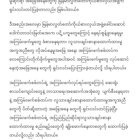
မှုဆိုင်ရာ
အခြေအနေတွေကို
မြန်မာလွှတ်တော်ကိုယ်စားလှယ်အဖွဲ့က
ရှင်းလင်းတင်ပြခဲ့တာလည်း
ဖြစ်ပါတယ်။
ဒီအစည်းအဝေးမှာ
မြန်မာလွှတ်တော်ကိုယ်စားလှယ်အဖွဲ့ခေါင်းဆောင်
ဒေါက်တာဝင်းမြတ်အေးက
ပဋိ့ပက္ခတွေကြောင့်
နေရပ်စွန့်ခွာနေရမှု၊
အကြမ်းဖက်မှုတွေ
ခံစားနေရတာ၊
လူသားချင်းစာနာထောက်ထားမှု
အကူအညီတွေ
လိုအပ်နေမှုအခြေ
အနေ၊
အကြမ်းဖက်စစ်တပ်က
လေကြောင်းတိုက်ခိုက်မှုတွေအပါအဝင်
အကြမ်းဖက်မှုတွေ
လုပ်ဆောင်
နေတဲ့အခြေအနေ
တွေကို
ရှင်းလင်းပြောကြားခဲ့တယ်လို့
သိရပါတယ်။
အကြမ်းဖက်စစ်တပ်ရဲ့
အကြမ်းဖက်လုပ်ရပ်တွေကြောင့်
ဆေးရုံ၊
စာသင်ကျောင်းတွေနဲ့
ဘာသာရေးအဆောက်အအုံတွေ
ပျက်စီးနေရတာ
နဲ့
အကြမ်းဖက်စစ်တပ်က
လူသားချင်းစာနာထောက်ထားမှုအကူအညီ
တွေကို
ပိတ်ဆို့ထားတဲ့
အခြေအနေ
တွေကို
ရှင်းလင်းတင်ပြခဲ့ပြီး
အကြမ်းဖက်စစ်တပ်ရဲ့
အပြည်ပြည်ဆိုင်ရာလူသားချင်းစာနာ
ထောက်ထားမှု
စည်းမျဉ်းတွေကို
ချိုးဖောက်နေတာတွေကို
ထောက်ပြခဲ့
တယ်လို့လည်း
သိရပါတယ်။