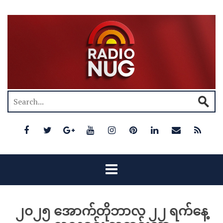
၂၀၂၅ အောက်တိုဘာလ ၂၂ ရက်နေ့