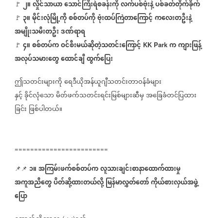
၂။
လှိုင်သာယာ
သောင်ကြီးရဲစခန်းကို
လက်ပစ်ဗုံးနဲ့
ပစ်ခတ်တိုက်ခိုက်
🚩 ⁨⁨⁨⁨⁨⁨⁨⁨⁨⁨⁨⁨⁨
၃။
မိုင်းလုံမြို့ကို
စစ်တပ်ကို
ဗုံးထပ်ကြဲတာကြောင့်
ကလေးတဦးနဲ့
🚩
⁨⁨⁨⁨⁨⁨⁨⁨⁨⁨⁨⁨⁨
⁨
အမျိုးသမီးတဦး
ဒဏ်ရာရ
၄။
စစ်တပ်က
ဝင်စီးမယ်ဆိုတဲ့သတင်းကြောင့်
က
ကျားဖြန့်
⁨⁨⁨⁨⁨⁨⁨⁨⁨⁨⁨⁨⁨
⁨
KK Park
🚩
အလုပ်သမားတွေ
ထောင်ချီ
ထွက်ပြေး
ဤသတင်းများကို
ရေဒီယိုအန်ယူဂျီသတင်းတာဝန်ခံများ
နှင့်
ခိုင်လုံသော
မိတ်ဖက်သတင်းရင်းမြစ်များဆီမှ
အခြေခံတင်ပြထား
ခြင်း
ဖြစ်ပါတယ်။
========================
၁။
အကြမ်းဖက်စစ်တပ်က
လူသားချင်းစာနာထောက်ထားမှု
📌📌 ⁨⁨⁨⁨⁨⁨⁨⁨⁨⁨⁨⁨⁨
⁨⁨⁨⁨⁨⁨⁨⁨⁨
အကူအညီတွေ
ပိတ်ဆို့ထားတယ်လို့
မြန်မာလွှတ်တော်
ကိုယ်စားလှယ်အဖွဲ့
ပြော