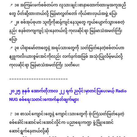
၁။
အကြမ်းဖက်စစ်တပ်က
လူသားချင်းစာနာထောက်ထားမှုအကူအညီ
📌 ⁨⁨⁨⁨⁨⁨⁨⁨⁨⁨⁨⁨⁨
⁨⁨⁨⁨⁨⁨⁨⁨⁨
တွေ
ပိတ်ဆို့ထားတယ်လို့
မြန်မာလွှတ်တော်
ကိုယ်စားလှယ်အဖွဲ့
ပြော
၂။
စစ်အုပ်စုဟာ
သူတို့ကိုဆန့်ကျင်နေသူတွေ
ကွယ်ပျောက်သွားစေတဲ့
📌 ⁨⁨⁨⁨⁨⁨⁨⁨⁨⁨⁨⁨⁨
⁨
နည်း
စနစ်တကျကျင့်သုံးနေတယ်လို့
ကုလဆိုင်ရာ
မြန်မာသံအမတ်ကြီး
ပြော
၃။
ပါရာမော်တာတွေနဲ့
အရပ်သားတွေကို
သတ်ဖြတ်နေတဲ့စစ်တပ်ဟာ
📌 ⁨⁨⁨⁨⁨⁨⁨⁨⁨⁨⁨⁨⁨
⁨
နျူကလီးယားစွမ်းအင်ကိုလည်း
လက်နက်အဖြစ်
အသုံးပြုလိမ့်မယ်လို့
ကုလဆိုင်ရာ
မြန်မာသံအမတ်ကြီး
သတိပေး
========================
၂၀၂၅
ခုနှစ်
အောက်တိုဘာလ
၂၂
ရက်
ညပိုင်းမှာတင်ပြပေးမယ့်
Radio
စစ်ရေးသတင်းကောက်နုတ်ချက်များ
NUG
၁။
စာသင်ကျောင်းတွေနဲ့
ကျောင်းသားတွေကို
ဗုံးကြဲသတ်ဖြတ်နေတဲ့
🚩
⁨⁨⁨⁨⁨⁨⁨⁨⁨⁨⁨⁨⁨
⁨⁨⁨⁨⁨
စစ်ခေါင်းဆောင်မင်းအောင်လှိုင်က
ပညာရေးကဏ္ဍ
ဖွံ့ဖြိုးအောင်
ဆောင်ရွက်နေတယ်လို့ဆို