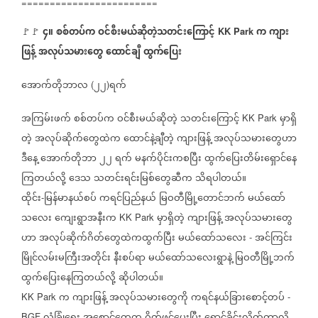
========================
၄။
စစ်တပ်က
ဝင်စီးမယ်ဆိုတဲ့သတင်းကြောင့်
က
ကျား
🚩🚩 ⁨⁨⁨⁨⁨⁨⁨⁨⁨⁨⁨⁨⁨
⁨
KK Park
ဖြန့်
အလုပ်သမားတွေ
ထောင်ချီ
ထွက်ပြေး
အောက်တိုဘာလ
၂၂
ရက်
(
)
အကြမ်းဖက်
စစ်တပ်က
ဝင်စီးမယ်ဆိုတဲ့
သတင်းကြောင့်
မှာရှိ
KK Park
တဲ့
အလုပ်ဆိုက်တွေထဲက
ထောင်နဲ့ချီတဲ့
ကျားဖြန့်
အလုပ်သမားတွေဟာ
ဒီနေ့
အောက်တိုဘာ
၂၂
ရက်
မနက်ပိုင်းကစပြီး
ထွက်ပြေးတိမ်းရှောင်နေ
ကြတယ်လို့
ဒေသ
သတင်းရင်းမြစ်တွေဆီက
သိရပါတယ်။
ထိုင်း
မြန်မာနယ်စပ်
ကရင်ပြည်နယ်
မြဝတီမြို့တောင်ဘက်
မယ်ထော်
-
သလေး
ကျေးရွာအနီးက
မှာရှိတဲ့
ကျားဖြန့်
အလုပ်သမားတွေ
KK Park
ဟာ
အလုပ်ဆိုက်ဂိတ်တွေထဲကထွက်ပြီး
မယ်ထော်သလေး
အင်ကြင်း
-
မြိုင်လမ်းမကြီးအတိုင်း
နီးစပ်ရာ
မယ်ထော်သလေးရွာနဲ့
မြဝတီမြို့ဘက်
ထွက်ပြေးနေကြတယ်လို့
ဆိုပါတယ်။
က
ကျားဖြန့်
အလုပ်သမားတွေကို
ကရင်နယ်ခြားစောင့်တပ်
KK Park
-
BGF