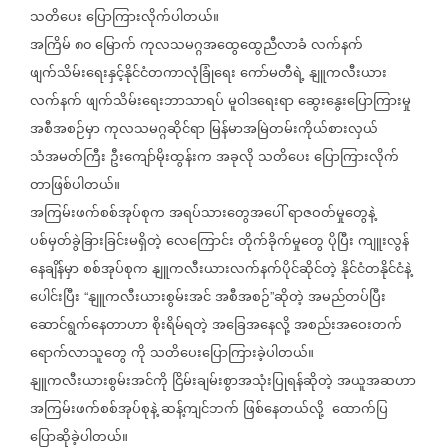
သတိပေး
ပြောကြားလိုက်ပါတယ်။
အကြိမ်
၈၀
မြောက်
ကုလသမဂ္ဂအထွေထွေညီလာခံ
လက်နက်
ဖျက်သိမ်းရေးနှင့်နိုင်ငံတကာလုံခြုံရေး
ကော်မတီရဲ့
နျူကလီးယား
လက်နက်
ဖျက်သိမ်းရေးဘာသာရပ်
မူဝါဒရေးရာ
ဆွေးနွေးပြောကြားမှု
အစီအစဉ်မှာ
ကုလသမဂ္ဂဆိုင်ရာ
မြန်မာအမြဲတမ်းကိုယ်စားလှယ်
သံအမတ်ကြီး
ဦးကျော်မိုးထွန်းက
အခုလို
သတိပေး
ပြောကြားလိုက်
တာဖြစ်ပါတယ်။
အကြမ်းဖက်စစ်အုပ်စုက
အရပ်သားတွေအပေါ်
ရာဇဝတ်မှုတွေနဲ့
ပစ်မှတ်ခွဲခြားခြင်းမရှိတဲ့
လေကြောင်း
တိုက်ခိုက်မှုတွေ
ပိုပြီး
ကျူးလွန်
နေချိန်မှာ
စစ်အုပ်စုက
နျူကလီးယားလက်နက်ပိုင်ဆိုင်တဲ့
နိုင်ငံတနိုင်ငံနဲ့
ပေါင်းပြီး
နျူကလီးယားစွမ်းအင်
အစီအစဉ်
ဆိုတဲ့
အမည်တပ်ပြီး
“
”
ဆောင်ရွက်နေတာဟာ
စိုးရိမ်ရတဲ့
အခြေအနေလို့
အစည်းအဝေးတက်
ရောက်လာသူတွေ
ကို
သတိပေးပြောကြားခဲ့ပါတယ်။
နျူကလီးယားစွမ်းအင်ကို
ငြိမ်းချမ်းစွာအသုံးပြုရန်ဆိုတဲ့
အယူအဆဟာ
အကြမ်းဖက်စစ်အုပ်စုနဲ့
ဆန့်ကျင်ဘက်
ဖြစ်နေတယ်လို့
ထောက်ပြ
ပြောဆိုခဲ့ပါတယ်။