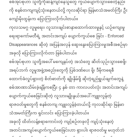
စစ်အုပ်စုဟာ
သူတို့ကိုဆန့်ကျင်နေသူတွေ
ကွယ်ပျောက်သွားစေတဲ့နည်း
ကို
စနစ်တကျကျင့်သုံးနေတယ်လို့
ကုလဆိုင်ရာ
မြန်မာသံအမတ်ကြီး
ဦး
ကျော်မိုးထွန်းက
ပြောကြားလိုက်ပါတယ်။
ကုလသမဂ္ဂ
လူမှုရေး၊
လူသားချင်းစာနာထောက်ထားမှုနှင့်
ယဉ်ကျေးမှု
ရေးရာကော်မတီရဲ့
အတင်းအကျပ်
ပျောက်ကွယ်စေ
ခြင်း
- Enforced
ဆိုတဲ့
အပြန်အလှန်
ဆွေးနွေးပြောကြားမှုအစီအစဉ်မှာ
Disappearances
အခုလို
ပြောကြားလိုက်တာ
ဖြစ်ပါတယ်။
စစ်အုပ်စုဟာ
သူတို့အပေါ်
မကျေနပ်တဲ့
အသံတွေ
ဆိတ်သုဉ်းသွားစေဖို့၊
အရပ်ဘက်
လူမှုအဖွဲ့အစည်းတွေကို
ပြစ်ဒဏ်ပေး
ဖို့၊
ဒီမိုကရေစီ
ထောက်ခံလှုပ်ရှားတဲ့
စိတ်ဓာတ်ကို
ချိုးနှိမ်ဖို့
ဆိုတဲ့ရည်ရွယ်ချက်တွေနဲ့
စစ်အာဏာသိမ်းခဲ့ချိန်ကစပြီး
၄
နှစ်
တာ
ကာလပတ်လုံး
အတင်းအကျပ်
ပျောက်ကွယ်စေခြင်းဆိုတဲ့
လူသားမျိုးနွယ်အပေါ်
ကျူးလွန်တဲ့
ရာဇဝတ်မှုတွေကို
စနစ်တကျ
ကျူးလွန်ခဲ့တယ်လို့
ကုလဆိုင်ရာ
မြန်မာ
သံအမတ်ကြီးက
ရှင်းလင်း
ပြောကြားခဲ့ပါတယ်။
အခုလို
ထိတ်လန့်စရာကောင်းတဲ့
ကျင့်စဉ်တခုလို
ကျင့်သုံးနေတဲ့
အတင်းအကျပ်ပျောက်ကွယ်စေခြင်းဟာ
ရှားပါး
ရာဇဝတ်မှု
မဟုတ်ဘဲ