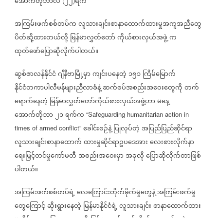
အောက်တိုဘာလ
၂၂
ရက်
(
)
အကြမ်းဖက်စစ်တပ်က
လူသားချင်းစာနာထောက်ထားမှုအကူအညီတွေ
ပိတ်ဆို့ထားတယ်လို့
မြန်မာလွှတ်တော်
ကိုယ်စားလှယ်အဖွဲ့
က
ထုတ်ဖော်ပြောဆိုလိုက်ပါတယ်။
ဆွစ်ဇာလန်နိုင်ငံ
ဂျီနီဗာမြို့မှာ
ကျင်းပနေတဲ့
၁၅၁
ကြိမ်မြောက်
နိုင်ငံတကာပါလီမန်များညီလာခံနဲ့
ဆက်စပ်အစည်းအဝေးတွေကို
တက်
ရောက်နေတဲ့
မြန်မာလွှတ်တော်ကိုယ်စားလှယ်အဖွဲ့ဟာ
မနေ့
အောက်တိုဘာ
၂၁
ရက်က
“Safeguarding humanitarian action in
ခေါင်းစဉ်နဲ့
ပြုလုပ်တဲ့
အပြည်ပြည်ဆိုင်ရာ
times of armed conflict”
လူသားချင်းစာနာထောက်
ထားမှုဆိုင်ရာဥပဒေအား
လေးစားလိုက်နာ
ရေးမြှင့်တင်မှုကော်မတီ
အစည်းအဝေးမှာ
အခုလို
ပြောဆိုလိုက်တာဖြစ်
ပါတယ်။
အကြမ်းဖက်စစ်တပ်ရဲ့
လေကြောင်းတိုက်ခိုက်မှုတွေနဲ့
အကြမ်းဖက်မှု
တွေကြောင့်
ဆိုးရွားနေတဲ့
မြန်မာနိုင်ငံရဲ့
လူသားချင်း
စာနာထောက်ထား