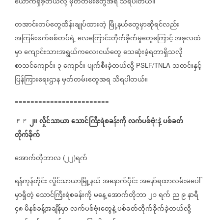
ယောက်ရှိခဲ့တယ်လို့
မှတ်တမ်းတွေအရ
သိရပါတယ်။
တအာင်းတပ်တွေထိန်းချုပ်ထားတဲ့
မြို့နယ်တွေမှာဆိုရင်လည်း
အကြမ်းဖက်စစ်တပ်ရဲ့
လေကြောင်းတိုက်ခိုက်မှုတွေကြောင့်
အခုလထဲ
မှာ
ကျောင်းသားအရွယ်ကလေးငယ်တွေ
သေဆုံးခဲ့ရတာရှိသလို
စာသင်ကျောင်း
၃
ကျောင်း
ပျက်စီးခဲ့တယ်လို့
သတင်းနှင့်
PSLF/TNLA
ပြန်ကြားရေးဌာန
မှတ်တမ်းတွေအရ
သိရပါတယ်။
========================
၂။
လှိုင်သာယာ
သောင်ကြီးရဲစခန်းကို
လက်ပစ်ဗုံးနဲ့
ပစ်ခတ်
🚩🚩 ⁨⁨⁨⁨⁨⁨⁨⁨⁨⁨⁨⁨⁨
တိုက်ခိုက်
အောက်တိုဘာလ
၂၂
ရက်
(
)
ရန်ကုန်တိုင်း
လှိုင်သာယာမြို့နယ်
အနောက်ပိုင်း
အနော်ရထာလမ်းမပေါ်
မှာရှိတဲ့
သောင်ကြီးရဲစခန်းကို
မနေ့
အောက်တိုဘာ
၂၁
ရက်
ည
၉
နာရီ
၄၈
မိနစ်ခန့်အချိန်မှာ
လက်ပစ်ဗုံးတွေနဲ့
ပစ်ခတ်တိုက်ခိုက်ခဲ့တယ်လို့