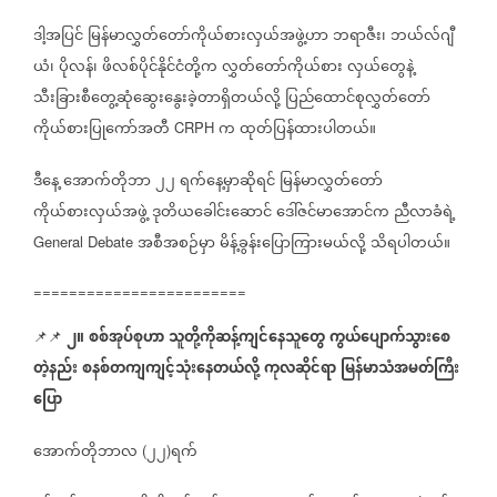
ဒါ့အပြင်
မြန်မာလွှတ်တော်ကိုယ်စားလှယ်အဖွဲ့ဟာ
ဘရာဇီး၊
ဘယ်လ်ဂျီ
ယံ၊
ပိုလန်၊
ဖိလစ်ပိုင်နိုင်ငံတို့က
လွှတ်တော်ကိုယ်စား
လှယ်တွေနဲ့
သီးခြားစီတွေ့ဆုံဆွေးနွေးခဲ့တာရှိတယ်လို့
ပြည်ထောင်စုလွှတ်တော်
ကိုယ်စားပြုကော်အတီ
က
ထုတ်ပြန်ထားပါတယ်။
CRPH
ဒီနေ့
အောက်တိုဘာ
၂၂
ရက်နေ့မှာဆိုရင်
မြန်မာလွှတ်တော်
ကိုယ်စားလှယ်အဖွဲ့
ဒုတိယခေါင်းဆောင်
ဒေါ်ဇင်မာအောင်က
ညီလာခံရဲ့
အစီအစဉ်မှာ
မိန့်ခွန်းပြောကြားမယ်လို့
သိရပါတယ်။
General Debate
========================
၂။
စစ်အုပ်စုဟာ
သူတို့ကိုဆန့်ကျင်နေသူတွေ
ကွယ်ပျောက်သွားစေ
📌📌 ⁨⁨⁨⁨⁨⁨⁨⁨⁨⁨⁨⁨⁨
⁨
တဲ့နည်း
စနစ်တကျကျင့်သုံးနေတယ်လို့
ကုလဆိုင်ရာ
မြန်မာသံအမတ်ကြီး
ပြော
အောက်တိုဘာလ
၂၂
ရက်
(
)