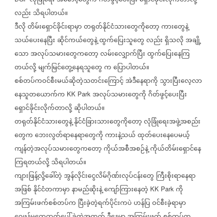
လုံခြုံရေး
အစောင့်တွေက
ဂိတ်ဖွင့်ပေးပြီး
ရှောင်ခိုင်းလိုက်တာလို့
လည်း
သိရပါတယ်။
ဒီလို
တိမ်းရှောင်ခိုင်းရာမှာ
တရုတ်နိုင်ငံသားတွေကိုတော့
ကားတွေနဲ့
သယ်ပေးနေပြီး
ဆိုင်ကယ်တွေနဲ့
ထွက်ပြေးသူတွေ
လည်း
ရှိသလို
အချို့
သော
အလုပ်သမားတွေကတော့
လမ်းလျှောက်ပြီး
ထွက်ပြေးနေကြ
တယ်လို့
မျက်မြင်တွေ့နေရသူတွေ
က
ပြောပါတယ်။
စစ်တပ်ကဝင်စီးမယ်ဆိုတဲ့သတင်းကြောင့်
အဲဒီနေရာကို
သွားပြီးလေ့လာ
နေသူတယောက်က
အလုပ်သမားတွေကို
ဂိတ်ဖွင့်ပေးပြီး
KK Park
ရှောင်ခိုင်းလိုက်တာလို့
ဆိုပါတယ်။
တရုတ်နိုင်ငံသားတွေနဲ့
နိုင်ငံခြားသားတွေကိုတော့
လုံခြုံရေးအဖွဲ့အစည်း
တွေက
ဘေးလွတ်ရာနေရာတွေကို
ကားနဲ့သယ်
ထုတ်ပေးနေပေမယ့်
ကျန်တဲ့အလုပ်သမားတွေကတော့
ကိုယ်အစီအစဉ်နဲ့
ကိုယ်တိမ်းရှောင်နေ
ကြရတယ်လို့
သိရပါတယ်။
ကျားဖြန့်လို့ခေါ်တဲ့
အွန်လိုင်းငွေလိမ်ဂိုဏ်းလုပ်ငန်းတွေ
ကြီးစိုးရာနေရာ
အဖြစ်
နိုင်ငံတကာမှာ
နာမည်ဆိုးနဲ့
ကျော်ကြားနေတဲ့
ကို
KK Park
အကြမ်းဖက်စစ်တပ်က
ပြီးခဲ့တဲ့ရက်ပိုင်းကပဲ
ဟန်ပြ
ဝင်စီးခဲ့ရာမှာ