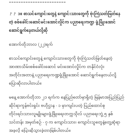
========================
၁။
စာသင်ကျောင်းတွေနဲ့
ကျောင်းသားတွေကို
ဗုံးကြဲသတ်ဖြတ်နေ
🚩🚩
⁨⁨⁨⁨⁨⁨⁨⁨⁨⁨⁨⁨⁨
⁨⁨⁨⁨⁨
တဲ့
စစ်ခေါင်းဆောင်မင်းအောင်လှိုင်က
ပညာရေးကဏ္ဍ
ဖွံ့ဖြိုးအောင်
ဆောင်ရွက်နေတယ်လို့ဆို
အောက်တိုဘာလ
၂၂
ရက်
(
)
စာသင်ကျောင်းတွေနဲ့
ကျောင်းသားတွေကို
ဗုံးကြဲသတ်ဖြတ်နေတဲ့
အာဏာသိမ်းစစ်ခေါင်းဆောင်
မင်းအောင်လှိုင်က
တနိုင်ငံလုံး
အတိုင်းအတာနဲ့
ပညာရေးကဏ္ဍဖွံ့ဖြိုးအောင်
ဆောင်ရွက်နေတယ်လို့
ပြောဆိုလာပါတယ်။
မနေ့
အောက်တိုဘာ
၂၁
ရက်က
နေပြည်တော်မှာရှိတဲ့
မြန်မာအပြည်ပြည်
ဆိုင်ရာကွန်ဗင်းရှင်း
ဗဟိုဌာန
၁
မှာကျင်းပတဲ့
ပြည်ထောင်စု
-
တိုင်းရင်းသားလူမျိုးများဖွံ့ဖြိုးရေးတက္ကသိုလ်
ပညာရေးဘွဲ့
၅
နှစ်
သင်တန်း
အမှတ်စဉ်
၇
က
ကျောင်းသား၊
ကျောင်းသူတွေနဲ့တွေ့ဆုံရာ
-
အခုလို
ပြောဆိုသွားခဲ့တာဖြစ်ပါတယ်။