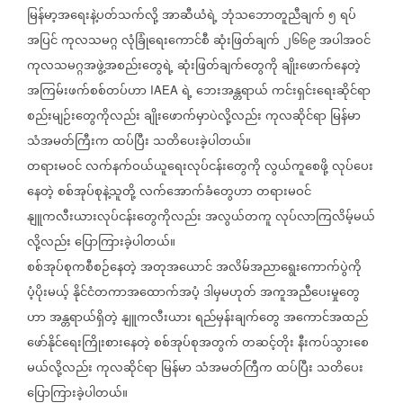
မြန်မာ့အရေးနဲ့ပတ်သက်လို့
အာဆီယံရဲ့
ဘုံသဘောတူညီချက်
၅
ရပ်
အပြင်
ကုလသမဂ္ဂ
လုံခြုံရေးကောင်စီ
ဆုံးဖြတ်ချက်
၂၆၆၉
အပါအဝင်
ကုလသမဂ္ဂအဖွဲ့အစည်းတွေရဲ့
ဆုံးဖြတ်ချက်တွေကို
ချိုးဖောက်နေတဲ့
အကြမ်းဖက်စစ်တပ်ဟာ
ရဲ့
ဘေးအန္တရာယ်
ကင်းရှင်းရေးဆိုင်ရာ
IAEA
စည်းမျဉ်းတွေကိုလည်း
ချိုးဖောက်မှာပဲလို့လည်း
ကုလဆိုင်ရာ
မြန်မာ
သံအမတ်ကြီးက
ထပ်ပြီး
သတိပေးခဲ့ပါတယ်။
တရားမဝင်
လက်နက်ဝယ်ယူရေးလုပ်ငန်းတွေကို
လွယ်ကူစေဖို့
လုပ်ပေး
နေတဲ့
စစ်အုပ်စုနဲ့သူတို့
လက်အောက်ခံတွေဟာ
တရားမဝင်
နျူကလီးယားလုပ်ငန်းတွေကိုလည်း
အလွယ်တကူ
လုပ်လာကြလိမ့်မယ်
လို့လည်း
ပြောကြားခဲ့ပါတယ်။
စစ်အုပ်စုကစီစဉ်နေတဲ့
အတုအယောင်
အလိမ်အညာရွေးကောက်ပွဲကို
ပံ့ပိုးမယ့်
နိုင်ငံတကာအထောက်အပံ့
ဒါမှမဟုတ်
အကူအညီပေးမှုတွေ
ဟာ
အန္တရာယ်ရှိတဲ့
နျူကလီးယား
ရည်မှန်းချက်တွေ
အကောင်အထည်
ဖော်နိုင်ရေးကြိုးစားနေတဲ့
စစ်အုပ်စုအတွက်
တဆင့်တိုး
နီးကပ်သွားစေ
မယ်လို့လည်း
ကုလဆိုင်ရာ
မြန်မာ
သံအမတ်ကြီက
ထပ်ပြီး
သတိပေး
ပြောကြားခဲ့ပါတယ်။