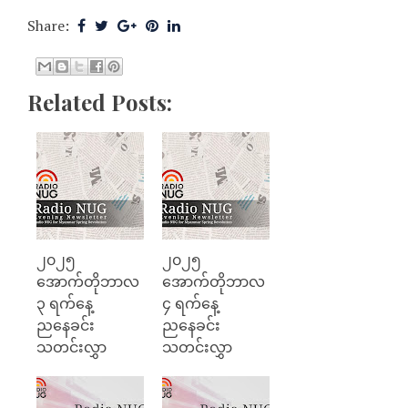
Share:
Related Posts:
၂၀၂၅
၂၀၂၅
အောက်တိုဘာလ
အောက်တိုဘာလ
၃ ရက်နေ့
၄ ရက်နေ့
ညနေခင်း
ညနေခင်း
သတင်းလွှာ
သတင်းလွှာ