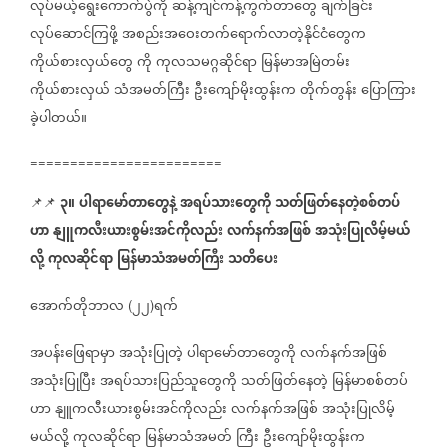
လုပ်မယ့်ရွေးကောက်ပွဲကို
ဆန့်ကျင်ကန့်ကွက်တာတွေ
ချက်ခြင်း
လုပ်ဆောင်ကြဖို့
အစည်းအဝေးတက်ရောက်လာတဲ့နိုင်ငံတွေက
ကိုယ်စားလှယ်တွေ
ကို
ကုလသမဂ္ဂဆိုင်ရာ
မြန်မာအမြဲတမ်း
ကိုယ်စားလှယ်
သံအမတ်ကြီး
ဦးကျော်မိုးထွန်းက
တိုက်တွန်း
ပြောကြား
ခဲ့ပါတယ်။
========================
၃။
ပါရာမော်တာတွေနဲ့
အရပ်သားတွေကို
သတ်ဖြတ်နေတဲ့စစ်တပ်
📌📌 ⁨⁨⁨⁨⁨⁨⁨⁨⁨⁨⁨⁨⁨
⁨
ဟာ
နျူကလီးယားစွမ်းအင်ကိုလည်း
လက်နက်အဖြစ်
အသုံးပြုလိမ့်မယ်
လို့
ကုလဆိုင်ရာ
မြန်မာသံအမတ်ကြီး
သတိပေး
အောက်တိုဘာလ
၂၂
ရက်
(
)
အပန်းဖြေရာမှာ
အသုံးပြုတဲ့
ပါရာမော်တာတွေကို
လက်နက်အဖြစ်
အသုံးပြုပြီး
အရပ်သားပြည်သူတွေကို
သတ်ဖြတ်နေတဲ့
မြန်မာစစ်တပ်
ဟာ
နျူကလီးယားစွမ်းအင်ကိုလည်း
လက်နက်အဖြစ်
အသုံးပြုလိမ့်
မယ်လို့
ကုလဆိုင်ရာ
မြန်မာသံအမတ်
ကြီး
ဦးကျော်မိုးထွန်းက