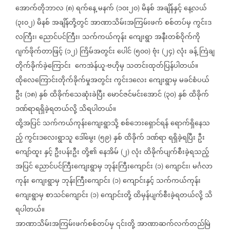
အောက်တိုဘာလ
၈
ရက်နေ့
မနက်
၁၀း၂၀
မိနစ်
အချိန်နှင့်
နေ့လယ်
(
)
(
)
၃း၀၂
မိနစ်
အချိန်တို့တွင်
အာဏာသိမ်းအကြမ်းဖက်
စစ်တပ်မှ
ကွင်းဒ
(
)
လကြီး၊
ညောင်ပင်ကြီး၊
သက်ကယ်ကုန်း
ကျေးရွာ
အနီးတစ်ဝိုက်ကို
ဂျက်ဖိုက်တာဖြင့်
၁၂
ကြိမ်အတွင်း
ပေါင်
၅၀၀
ဗုံး
၂၄
လုံး
ခန့်
ကြဲချ
(
)
(
)
(
)
တိုက်ခိုက်ခဲ့ကြောင်း
ကေအဲန်ယူ
ဗဟိုမှ
သတင်းထုတ်ပြန်ပါတယ်။
-
ထိုလေကြောင်းတိုက်ခိုက်မှုအတွင်း
ကွင်းဒလေး
ကျေးရွာမှ
မခင်စံပယ်
ဦး
၁၈
နှစ်
ထိခိုက်သေဆုံးခဲပြီး
မောင်ဇင်မင်းအောင်
၃၀
နှစ်
ထိခိုက်
(
)
(
)
ဒဏ်ရာရရှိခဲ့ရတယ်လို့
သိရပါတယ်။
ထို့အပြင်
သက်ကယ်ကုန်းကျေးရွာသို့
စစ်ဘေးရှောင်ရန်
ရောက်ရှိနေသ
ည့်
ကွင်းဒလေးရွာသူ
ဒေါ်မွေး
၅၉
နှစ်
ထိခိုက်
ဒဏ်ရာ
ရရှိခဲ့ရပြီး
ဦး
(
)
ကျော်ထူး
နှင့်
ဦးပန်းဦး
တို့၏
နေအိမ်
၂
လုံး
ထိခိုက်ပျက်စီးခဲ့ရသည့်
(
)
အပြင်
ညောင်ပင်ကြီးကျေးရွာမှ
ဘုန်းကြီးကျောင်း
၁
ကျောင်း၊
မင်္ဂလာ
(
)
ကုန်း
ကျေးရွာမှ
ဘုန်းကြီးကျောင်း
၁
ကျောင်းနှင့်
သက်ကယ်ကုန်း
(
)
ကျေးရွာမှ
စာသင်ကျောင်း
၁
ကျောင်းတို့
ထိမှန်ပျက်စီးခဲ့ရတယ်လို့
သိ
(
)
ရပါတယ်။
အာဏာသိမ်းအကြမ်းဖက်စစ်တပ်မှ
၎င်းတို့
အာဏာဆက်လက်တည်မြဲ