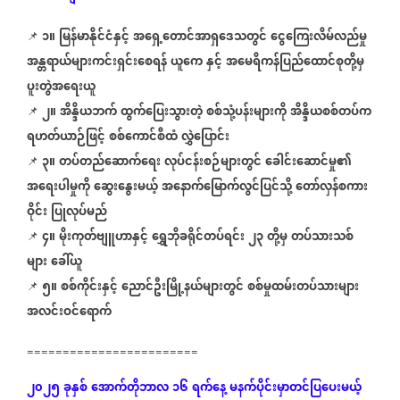
၁။
မြန်မာနိုင်ငံနှင့်
အရှေ့တောင်အာရှဒေသတွင်
ငွေကြေးလိမ်လည်မှု
📌 ⁨⁨⁨⁨⁨⁨⁨⁨⁨⁨⁨⁨⁨
အန္တရာယ်များကင်းရှင်းစေရန်
ယူကေ
နှင့်
အမေရိကန်ပြည်ထောင်စုတို့မှ
ပူးတွဲအရေးယူ
၂။
အိန္ဒိယဘက်
ထွက်ပြေးသွားတဲ့
စစ်သုံ့ပန်းများကို
အိန္ဒိယစစ်တပ်က
📌 ⁨⁨⁨⁨⁨⁨⁨⁨⁨⁨⁨⁨⁨
ရဟတ်ယာဉ်ဖြင့်
စစ်ကောင်စီထံ
လွှဲပြောင်း
၃။
တပ်တည်ဆောက်ရေး
လုပ်ငန်းစဉ်များတွင်
ခေါင်းဆောင်မှု၏
📌 ⁨⁨⁨⁨⁨⁨⁨⁨⁨⁨⁨⁨⁨
အရေးပါမှုကို
ဆွေးနွေးမယ့်
အနောက်မြောက်လွင်ပြင်သို့
တော်လှန်စကား
ဝိုင်း
ပြုလုပ်မည်
၄။
မိုးကုတ်ဗျူဟာနှင့်
ရွှေဘိုခရိုင်တပ်ရင်း
၂၃
တို့မှ
တပ်သားသစ်
📌 ⁨⁨⁨⁨⁨⁨⁨⁨⁨⁨⁨⁨⁨
များ
ခေါ်ယူ
၅။
စစ်ကိုင်းနှင့်
ညောင်ဦးမြို့နယ်များတွင်
စစ်မှုထမ်းတပ်သားများ
📌 ⁨⁨⁨⁨⁨⁨⁨⁨⁨⁨⁨⁨⁨
အလင်းဝင်ရောက်
========================
၂၀၂၅
ခုနှစ်
အောက်တိုဘာလ
၁၆
ရက်နေ့
မနက်ပိုင်းမှာတင်ပြပေးမယ့်