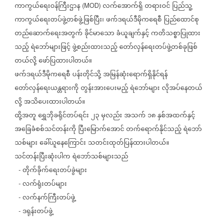
ကာကွယ်ရေးဝန်ကြီးဌာန
လက်အောက်ရှိ
တရားဝင်
ပြည်သူ့
(MOD)
ကာကွယ်ရေးတပ်ဖွဲ့တစ်ဖွဲ့ဖြစ်ပြီး၊
ဖက်ဒရယ်ဒီမိုကရေစီ
ပြည်ထောင်စု
တည်ဆောက်ရေးအတွက်
ခိုင်မာသော
ခံယူချက်နှင့်
ကတိသစ္စာပြုထား
သည့်
ရဲဘော်များဖြင့်
ဖွဲ့စည်းထားသည့်
တော်လှန်ရေးတပ်ဖွဲ့တစ်ခုဖြစ်
တယ်လို့
ဖော်ပြထားပါတယ်။
ဖက်ဒရယ်ဒီမိုကရေစီ
ပန်းတိုင်သို့
အမြန်ဆုံးရောက်ရှိနိုင်ရန်
တော်လှန်ရေးယန္တရားကို
တွန်းအားပေးမည့်
ရဲဘော်များ
လိုအပ်နေတယ်
လို့
အသိပေးထားပါတယ်။
ထို့အတူ
ရွှေဘိုခရိုင်တပ်ရင်း
၂၃
မှလည်း
အသက်
၁၈
နှစ်အထက်နှင့်
အခြေခံစစ်သင်တန်းကို
ပြီးမြောက်အောင်
တက်ရောက်နိုင်သည့်
ရဲဘော်
သစ်များ
ခေါ်ယူနေကြောင်း
သတင်းထုတ်ပြန်ထားပါတယ်။
သင်တန်းပြီးဆုံးပါက
ရဲဘော်သစ်များသည်
တိုက်ခိုက်ရေးတပ်ခွဲများ
-
လက်ရုံးတပ်များ
-
လက်နက်ကြီးတပ်ဖွဲ့
-
ဒရုန်းတပ်ဖွဲ့
-