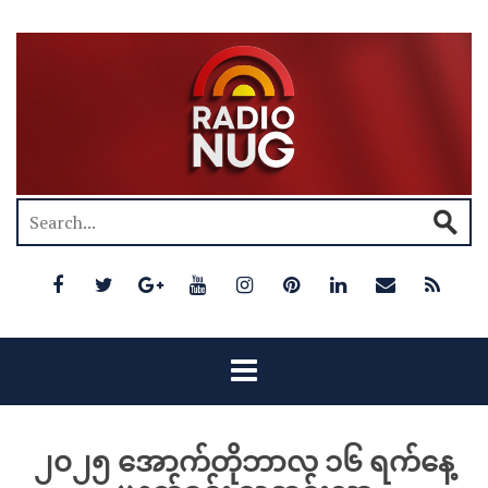
၂၀၂၅ အောက်တိုဘာလ ၁၆ ရက်နေ့