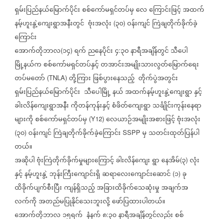
ရှမ်းပြည်နယ်မြောက်ပိုင်း
စစ်ကော်မရှင်တပ်မှ
လေ
ကြောင်းဖြင့်
အထက်
နမ့်ဟူးနွဲ့ကျေးရွာအနီးတွင်
ဗုံးအလုံး
၃၀
ဝန်းကျင်
ကြဲချတိုက်ခိုက်ခဲ့
(
)
ကြောင်း
အောက်တိုဘာလ
၁၄
ရက်
ညနေပိုင်း
၄
၃၀
နာရီအချိန်တွင်
သီပေါ
(
)
:
မြို့နယ်က
စစ်ကော်မရှင်တပ်နှင့်
တအာင်းအမျိုးသားလွတ်မြောက်ရေး
တပ်မတော်
တို့ကြား
ဖြစ်ပွားနေသည့်
တိုက်ပွဲအတွင်း
(TNLA)
ရှမ်းပြည်နယ်မြောက်ပိုင်း
သီပေါမြို့
နယ်
အထက်နမ့်ဟူးနွဲ့ကျေးရွာ
နှင့်
ခါးလိန်ကျေးရွာအနီး
ကိုတန်ကုန်းနှင့်
စံဖိတ်ကျေးရွာ
သင်္ချိုင်းကုန်းနေရာ
များကို
စစ်ကော်မရှင်တပ်မှ
လေယာဉ်အမျိုးအစားဖြင့်
ဗုံးအလုံး
(Y12)
၃၀
ဝန်းကျင်
ကြဲချတိုက်ခိုက်ခဲ့ကြောင်း
မှ
သတင်းထုတ်ပြန်ပါ
(
)
SSPP
တယ်။
အဆိုပါ
ဗုံးကြဲတိုက်ခိုက်မှုများကြောင့်
ခါးလိန်ကျေး
ရွာ
နေအိမ်
၃
လုံး
(
)
နှင့်
နမ့်ဟူးနွဲ့
ဘုန်းကြီးကျောင်းရှိ
ဆရာလေးကျောင်းဆောင်
၁
ခု
(
)
ထိခိုက်ပျက်စီးပြီး
ကျန်ရှိသည့်
အခြားထိခိုက်သေဆုံးမှု
အချက်အ
လက်ကို
အတည်မပြုနိုင်သေးဘူးလို့
ဖော်ပြထားပါတယ်။
အောက်တိုဘာလ
၁၅ရက်
နံနက်
၈
၃၀
နာရီအချိန်တွင်လည်း
စစ်
: