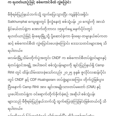
က
ရဟတ်ယာဉ်ဖြင့်
စစ်ကောင်စီထံ
လွှဲပြောင်း
မီဇိုရမ်ပြည်နယ်ဘက်သို့
ထွက်ပြေးသွားပြီး
ကျန်ဖိုင်းခရိုင်၊
ကျေးရွာတွင်
ခိုလှုံနေတဲ့
စစ်သုံ့ပန်း
၂၀
ကျော်ကို
အာသံ
Saikhumphai
ရိုင်ဖယ်တပ်ဖွဲ့က
အောက်တိုဘာလ
၁၅ရက်နေ့
မနက်ပိုင်းတွင်
ရဟတ်ယာဉ်ဖြင့်
မိုးရေးမြို့သို့
ပို့ဆောင်ခဲ့ကာ
မိုးရေး
တမူးနယ်စပ်ကတ
-
ဆင့်
စစ်ကောင်စီထံ
လွှဲပြောင်းပေးခဲ့ကြောင်း
ဒေသသတင်းများအရ
သိ
ရပါတယ်။
ဖလမ်းမြို့သိမ်းတိုက်ပွဲအတွင်း
က
စစ်ကောင်စီတပ်ဖွဲ့ဝင်များနှင့်
CNDF
ရဲတပ်ဖွဲ့ဝင်အချို့
အပါအဝင်
စစ်သုံ့ပန်းများကို
ချင်းပြည်နယ်ရှိ
Camp
တွင်
ထိန်းသိမ်းထားခဲ့သော်လည်း
၂၀၂၅
ခုနှစ်
ဇူလိုင်လဆန်းပိုင်း
Rihli
တွင်
နှင့်
တပ်ဖွဲ့များအကြား
တိုက်ပွဲဖြစ်ပွား
CNDF
CDF-Hualngoram
ပြီးနောက်
အား
ချင်းအမျိုးသားတပ်မတော်
နှင့်
Camp Rihli
(CNA)
ပူးပေါင်းတပ်ဖွဲ့က
ဝင်ရောက်တိုက်ခိုက်ခဲ့စဉ်
အဆိုပါ
စစ်သုံ့ပန်း
များသည်
မီဇိုရမ်ပြည်နယ်ဘက်သို့
ထွက်ပြေးခဲ့ကြခြင်းဖြစ်တယ်လို့
သိ
ရပါတယ်။