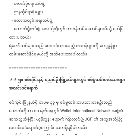
ဖောက်ခွဲရေးတပ်ဖွဲ့
-
ဌာနဆိုင်ရာရုံးများ
-
ထောက်လှမ်းရေးတပ်ဖွဲ့
-
ထောက်ပို့တပ်ဖွဲ့
စသည်တို့တွင်
တာဝန်ထမ်းဆောင်ရမယ်လို့
ဖော်ပြ
-
ထားပါတယ်။
ရဲဘော်သစ်များသည်
ပေးအပ်ထားသည့်
တာဝန်များကို
ကျေပွန်စွာ
ထမ်းဆောင်နိုင်ရမယ်လို့
အသိပေးထားပါတယ်။
========================
၅။
စစ်ကိုင်းနှင့်
ညောင်ဦးမြို့နယ်များတွင်
စစ်မှုထမ်းတပ်သားများ
📌📌 ⁨⁨⁨⁨⁨⁨⁨⁨⁨⁨⁨⁨⁨
အလင်းဝင်ရောက်
စစ်ကိုင်းမြို့နယ်ရှိ
တပ်မ
၃၃
မှ
စစ်မှုထမ်းတပ်သားတစ်ဦးသည်
အောက်တိုဘာ
၁၀
ရက်နေ့တွင်
အဖွဲ့ထံ
Wetlet Informational Network
ဆက်သွယ်ခဲ့ပြီး
ယူနီကွန်း
ပျောက်ကြားတပ်ဖွဲ့
၏
အကူအညီဖြင့်
-UGF
အလင်းဝင်ရောက်ခဲ့ကြောင်း
သတင်ူရရှိပါတယ်။