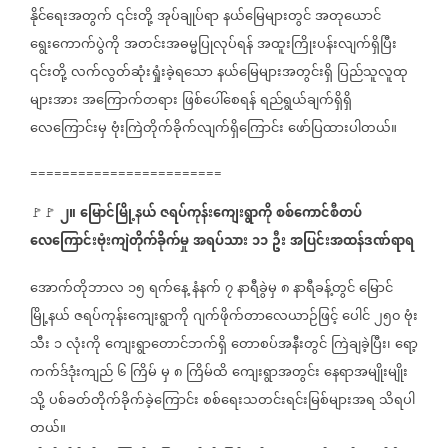
နိုင်ရေးအတွက်
၎င်းတို့
အုပ်ချုပ်ရာ
နယ်မြေများတွင်
အတုယောင်
ရွေးကောက်ပွဲကို
အတင်းအဓမ္မပြုလုပ်ရန်
အထူးကြိုးပန်းလျက်ရှိပြီး
၎င်းတို့
လက်လွတ်ဆုံးရှုံးခဲ့ရသော
နယ်မြေများအတွင်းရှိ
ပြည်သူလူထု
များအား
အကြောက်တရား
ဖြစ်ပေါ်စေရန်
ရည်ရွယ်ချက်ရှိရှိ
လေကြောင်းမှ
ဗုံးကြဲတိုက်ခိုက်လျက်ရှိကြောင်း
ဖော်ပြထားပါတယ်။
========================
၂။
မြောင်မြို့နယ်
ဇရပ်ကုန်းကျေးရွာကို
စစ်ကောင်စီတပ်
🚩🚩
လေကြောင်းဗုံးကျဲတိုက်ခိုက်မှု
အရပ်သား
၁၁
ဦး
အပြင်းအထန်ဒဏ်ရာရ
အောက်တိုဘာလ
၁၅
ရက်နေ့
နံနက်
၇
နာရီခွဲမှ
၈
နာရီခန့်တွင်
မြောင်
မြို့နယ်
ဇရပ်ကုန်းကျေးရွာကို
ဂျက်ဖိုက်တာလေယာဉ်ဖြင့်
ပေါင်
၂၅၀
ဗုံး
သီး
၁
လုံးကို
ကျေးရွာတောင်ဘက်ရှိ
တောစပ်အနီးတွင်
ကြဲချခဲ့ပြီး၊
ရော့
ကက်ဒ်ဒုံးကျည်
၆
ကြိမ်
မှ
၈
ကြိမ်ထိ
ကျေးရွာအတွင်း
နေရာအမျိုးမျိုး
သို့
ပစ်ခတ်တိုက်ခိုက်ခဲ့ကြောင်း
စစ်ရေးသတင်းရင်းမြစ်များအရ
သိရပါ
တယ်။