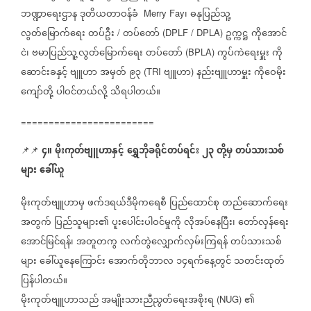
ဘဏ္ဍာ‌ရေးဌာန
ဒုတိယတာဝန်ခံ
၊
ဓနုပြည်သူ့
Merry Fay
လွတ်မြောက်ရေး
တပ်ဦး
တပ်တော်
ဥက္ကဋ္ဌ
ကိုအောင်
/
(DPLF / DPLA)
ငဲ၊
ဗမာပြည်သူ့လွတ်မြောက်ရေး
တပ်တော်
ကွပ်ကဲရေးမှူး
ကို
(BPLA)
ဆောင်းခနှင့်
ဗျူဟာ
အမှတ်
၉၃
ဗျူဟာ
နည်းဗျူဟာမှူး
ကိုဝေမိုး
(TRI
)
ကျော်တို့
ပါဝင်တယ်လို့
သိရပါတယ်။
========================
၄။
မိုးကုတ်ဗျူဟာနှင့်
ရွှေဘိုခရိုင်တပ်ရင်း
၂၃
တို့မှ
တပ်သားသစ်
📌📌 ⁨⁨⁨⁨⁨⁨⁨⁨⁨⁨⁨⁨⁨
များ
ခေါ်ယူ
မိုးကုတ်ဗျူဟာမှ
ဖက်ဒရယ်ဒီမိုကရေစီ
ပြည်ထောင်စု
တည်ဆောက်ရေး
အတွက်
ပြည်သူများ၏
ပူးပေါင်းပါဝင်မှုကို
လိုအပ်နေပြီး၊
တော်လှန်ရေး
အောင်မြင်ရန်၊
အတူတကွ
လက်တွဲလျှောက်လှမ်းကြရန်
တပ်သားသစ်
များ
ခေါ်ယူနေကြောင်း
အောက်တိုဘာလ
၁၄ရက်နေ့တွင်
သတင်းထုတ်
ပြန်ပါတယ်။
မိုးကုတ်ဗျူဟာသည်
အမျိုးသားညီညွတ်ရေးအစိုးရ
၏
(NUG)