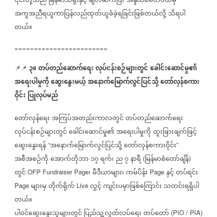
၎င်းတို့သည်
မြန်မာသံရုံးနှင့်
ချိတ်ဆက်ပြီး
အိန္ဒိယစစ်တပ်ထံမှ
အကူအညီရယူကာပြန်လည်ထုတ်ယူခံခဲ့ရခြင်းဖြစ်တယ်လို့
သိရပါ
တယ်။
========================
၃။
တပ်တည်ဆောက်ရေး
လုပ်ငန်းစဉ်များတွင်
ခေါင်းဆောင်မှု၏
📌📌 ⁨⁨⁨⁨⁨⁨⁨⁨⁨⁨⁨⁨⁨
အရေးပါမှုကို
ဆွေးနွေးမယ့်
အနောက်မြောက်လွင်ပြင်သို့
တော်လှန်စကား
ဝိုင်း
ပြုလုပ်မည်
တော်လှန်ရေး
အကြပ်အတည်းကာလတွင်
တပ်တည်ဆောက်ရေး
လုပ်ငန်းစဉ်များတွင်
ခေါင်းဆောင်မှု၏
အရေးပါမှုကို
ထူးခြားချက်ဖြင့်
ဆွေးနွေးရန်
အနောက်မြောက်လွင်ပြင်သို့
တော်လှန်စကားဝိုင်း
“
”
အစီအစဉ်ကို
အောက်တိုဘာ
၁၇
ရက်၊
ည
၇
နာရီ
မြန်မာစံတော်ချိန်
(
)
တွင်
၊
မီဒီယာများ၊
ကမ်ပိန်း
နှင့်
တပ်ရင်း
OFP Fundraiser Page
Page
များမှ
တိုက်ရိုက်
လွှင့်
ကျင်းပမှာဖြစ်ကြောင်း
သတင်းရရှိပါ
Page
Live
တယ်။
ပါဝင်ဆွေးနွေးသူများတွင်
ပြည်သူ့လွတ်လပ်ရေး
တပ်တော်
(PIO / PIA)