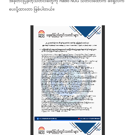
အခုတင်ပြခဲ့တဲ့သတင်းတွေကို
သတင်းထောက်
ခါးရှဲလ်က
Radio NUG
ပေးပို့ထားတာ
ဖြစ်ပါတယ်။