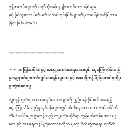
ဤသတင်းများကို
ရေဒီယိုအန်ယူဂျီသတင်းတာဝန်ခံများ
နှင့်
ခိုင်လုံသော
မိတ်ဖက်သတင်းရင်းမြစ်များဆီမှ
အခြေခံတင်ပြထား
ခြင်း
ဖြစ်ပါတယ်။
========================
၁။
မြန်မာနိုင်ငံနှင့်
အရှေ့တောင်အာရှဒေသတွင်
ငွေကြေးလိမ်လည်
📌📌 ⁨⁨⁨⁨⁨⁨⁨⁨⁨⁨⁨⁨⁨
မှုအန္တရာယ်များကင်းရှင်းစေရန်
ယူကေ
နှင့်
အမေရိကန်ပြည်ထောင်စုတို့မှ
ပူးတွဲအရေးယူ
လူကုန်ကူးခံရသော
အလုပ်သမားများကို
ညှဉ်းပန်းနှိပ်စက်နေသည့်
ငွေကြေးလိမ်လည်မှုလုပ်ငန်းများတွင်
ပါဝင်နေသော
စတာလင်ပေါင်ဘီ
လီယံပေါင်းများစွာတန်သည့်
ကမ္ဘာလုံးဆိုင်ရာ
ကွန်ရက်တစ်ခုအား
ယူ
ကေ
နှင့်
အမေရိကန်ပြည်ထောင်စုတို့က
ပူးတွဲ
ပိတ်ဆို့အရေးယူလိုက်