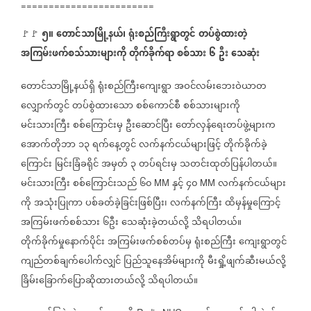
========================
၅။
တောင်သာမြို့နယ်၊
ရုံးစည်ကြီးရွာတွင်
တပ်စွဲထားတဲ့
🚩🚩
အကြမ်းဖက်စသ်သားများကို
တိုက်ခိုက်ရာ
စစ်သား
၆
ဦး
သေဆုံး
တောင်သာမြို့နယ်ရှိ
ရုံးစည်ကြီးကျေးရွာ
အဝင်လမ်းဘေးဝဲယာတ
လျှောက်တွင်
တပ်စွဲထားသော
စစ်ကောင်စီ
စစ်သားများကို
မင်းသားကြီး
စစ်ကြောင်းမှ
ဦးဆောင်ပြီး
တော်လှန်ရေးတပ်ဖွဲ့များက
အောက်တိုဘာ
၁၃
ရက်နေ့တွင်
လက်နက်ငယ်များဖြင့်
တိုက်ခိုက်ခဲ့
ကြောင်း
မြင်းခြံခရိုင်
အမှတ်
၃
တပ်ရင်းမှ
သတင်းထုတ်ပြန်ပါတယ်။
မင်းသားကြီး
စစ်ကြောင်းသည်
၆၀
နှင့်
၄၀
လက်နက်ငယ်များ
MM
MM
ကို
အသုံးပြုကာ
ပစ်ခတ်ခဲ့ခြင်းဖြစ်ပြီး၊
လက်နက်ကြီး
ထိမှန်မှုကြောင့်
အကြမ်းဖက်စစ်သား
၆ဦး
သေဆုံးခဲ့တယ်လို့
သိရပါတယ်။
တိုက်ခိုက်မှုနောက်ပိုင်း
အကြမ်းဖက်စစ်တပ်မှ
ရုံးစည်ကြီး
ကျေးရွာတွင်
ကျည်တစ်ချက်ပေါက်လျှင်
ပြည်သူနေအိမ်များကို
မီးရှို့ဖျက်ဆီးမယ်လို့
ခြိမ်းခြောက်ပြောဆိုထားတယ်လို့
သိရပါတယ်။