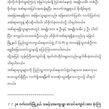
ထိုတိုက်ခိုက်မှုကြောင့်
မြေပဲလှမ်းဖို့
ပြင်ဆင်နေတဲ့
အမျိုးသမီး
တစ်ဦး
ဗိုက်မှာ
ဒဏ်ရာအပြင်းအထန်ရပြီး
အသက်အန္တရာယ်
စိုးရိမ်ရတဲ့
အခြေအနေရှိကာ
အခြားသူများလည်း
ခြေထောက်ပြတ်၊
လက်ပြတ်တဲ့
ဒဏ်ရာတွေနဲ့
ဆိုးဆိုးဝါးဝါး
ထိခိုက်ခဲ့တယ်လို့
သိရပါတယ်။
ဒဏ်ရာရရှိသူများထဲတွင်
အမျိုးသား
၈
ဦးနှင့်
အမျိုးသမီး
၃
ဦး
ပါဝင်
ပြီး၊
ကျောင်းသားတစ်ဦးလည်း
ထိခိုက်ဒဏ်ရာရရှိခဲ့သည်ဟု
မြောင်
မြို့နယ်
ပြည်သူ့ကာကွယ်ရေးတပ်ဖွဲ့
မှ
တာဝန်ရှိသူတစ်ဦးက
(T.G.R)
ရွှေဖီမြေသတင်းဌာနသို့
ပြောကြားထားပါတယ်။
ထို့အပြင်
ဘုန်းကြီးကျောင်းရှိ
အုတ်တံတိုင်းများလည်းပျက်စီးခဲ့တယ်လို့
သိရပါတယ်။
ဒဏ်ရာရသူများကို
ပြည်သူ့ကာကွယ်ရေးတပ်ဖွဲ့ဝင်များက
ဆေးကုသ
ပေးလျက်ရှိပြီး၊
လက်ရှိအချိန်ထိ
သေဆုံးသူမရှိသေးဘူးလို့
သိရပါ
တယ်။
========================
၃။
ဝက်လက်မြို့နယ်
သမန်သာကျေးရွာ
စာသင်ကျောင်းအား
ဗုံးကြဲ
🚩🚩