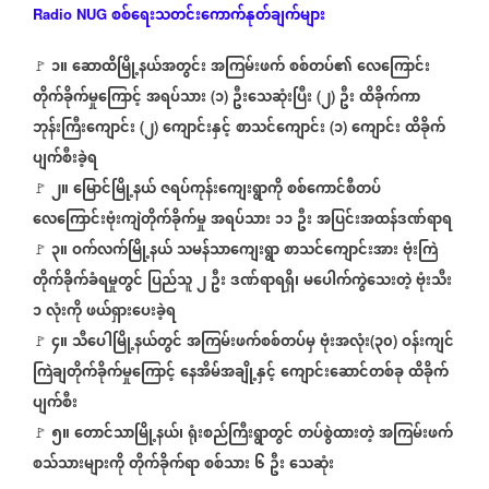
စစ်ရေးသတင်းကောက်နုတ်ချက်များ
Radio NUG
၁။
ဆောထိမြို့နယ်အတွင်း
အကြမ်းဖက်
စစ်တပ်၏
လေကြောင်း
🚩
တိုက်ခိုက်မှုကြောင့်
အရပ်သား
၁
ဦးသေဆုံးပြီး
၂
ဦး
ထိခိုက်ကာ
(
)
(
)
ဘုန်းကြီးကျောင်း
၂
ကျောင်းနှင့်
စာသင်ကျောင်း
၁
ကျောင်း
ထိခိုက်
(
)
(
)
ပျက်စီးခဲ့ရ
၂။
မြောင်မြို့နယ်
ဇရပ်ကုန်းကျေးရွာကို
စစ်ကောင်စီတပ်
🚩
လေကြောင်းဗုံးကျဲတိုက်ခိုက်မှု
အရပ်သား
၁၁
ဦး
အပြင်းအထန်ဒဏ်ရာရ
၃။
ဝက်လက်မြို့နယ်
သမန်သာကျေးရွာ
စာသင်ကျောင်းအား
ဗုံးကြဲ
🚩
တိုက်ခိုက်ခံရမှုတွင်
ပြည်သူ
၂
ဦး
ဒဏ်ရာရရှိ၊
မပေါက်ကွဲသေးတဲ့
ဗုံးသီး
‌
၁
လုံးကို
ဖယ်ရှားပေးခဲ့ရ
၄။
သီပေါမြို့နယ်တွင်
အကြမ်းဖက်စစ်တပ်မှ
ဗုံးအလုံး
၃၀
ဝန်းကျင်
🚩
(
)
ကြဲချတိုက်ခိုက်မှုကြောင့်
နေအိမ်အချို့နှင့်
ကျောင်းဆောင်တစ်ခု
ထိခိုက်
ပျက်စီး
၅။
တောင်သာမြို့နယ်၊
ရုံးစည်ကြီးရွာတွင်
တပ်စွဲထားတဲ့
အကြမ်းဖက်
🚩
စသ်သားများကို
တိုက်ခိုက်ရာ
စစ်သား
၆
ဦး
သေဆုံး