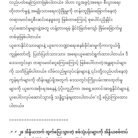
လည်ပတ်နေကြတာဖြစ်ပါတယ်။
ဒါဟာ
လူ့အခွင့်အရေး၊
စီးပွားရေး
တိုးတက်မှုနဲ့
အမျိုးသားရေးလုံခြုံမှုကို
တန်းတူခြိမ်းခြောက်နေတဲ့
တရားမဝင်ငွေစီးဆင်းနေမှုတွေ
ဖြစ်တာကြောင့်
စုပေါင်းညှိနှိုင်း
လုပ်ဆောင်မှုများနဲ့အတူ
ဟန့်တားရမဲ့
နိုင်ငံဖြတ်ကျော်
ခြိမ်းခြောက်မှု
တစ်ခုဖြစ်ပါတယ်။
ယူကေနိုင်ငံသားများနဲ့
ယူကေဘဏ္ဍာရေးစနစ်ခိုင်မာမှုကိုကာကွယ်ဖို့
ကျွန်တော်တို့
ပြတ်ပြတ်သားသား
အရေးယူဆောင်ရွက်ထားပါတယ်။
ဒီ
ဒေသတွင်းမှာ
တရားမ၀င်ငွေကြေးကြောင့်
ဖြစ်ပေါ်လာတဲ့အန္တရာယ်များ
ကို
သတိပြုမိပါတယ်။
လိမ်လည်မှုလုပ်ငန်းများနဲ့
၎င်းတို့လည်ပတ်နေတဲ့
ကွန်ရက်များကို
ထိန်းချုပ်ဖို့အတွက်
ဒေသတွင်းကြိုးပမ်းအားထုတ်မှု
များကို
ယူကေအစိုးရအနေနဲ့
ပံ့ပိုးကူညီကာ
အရှေ့တောင်အာရှနိုင်ငံများနဲ့
ပူးပေါင်းလုပ်ဆောင်သွားဖို့
သန္နိဋ္ဌာန်ချထားပါတယ်။
လို့
ပြောကြားထား
’’
ပါတယ်။
========================
၂။
အိန္ဒိယဘက်
ထွက်ပြေးသွားတဲ့
စစ်သုံ့ပန်းများကို
အိန္ဒိယစစ်တပ်
📌📌 ⁨⁨⁨⁨⁨⁨⁨⁨⁨⁨⁨⁨⁨