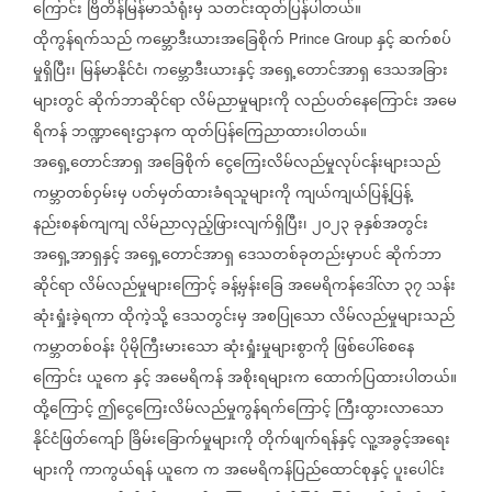
ကြောင်း
ဗြိတိန်မြန်မာသံရုံးမှ
သတင်းထုတ်ပြန်ပါတယ်။
ထိုကွန်ရက်သည်
ကမ္ဘောဒီးယားအခြေစိုက်
နှင့်
ဆက်စပ်
Prince Group
မှုရှိပြီး၊
မြန်မာနိုင်ငံ၊
ကမ္ဘောဒီးယားနှင့်
အရှေ့တောင်အာရှ
ဒေသအခြား
များတွင်
ဆိုက်ဘာဆိုင်ရာ
လိမ်ညာမှုများကို
လည်ပတ်နေကြောင်း
အမေ
ရိကန်
ဘဏ္ဍာရေးဌာနက
ထုတ်ပြန်ကြေညာထားပါတယ်။
အရှေ့တောင်အာရှ
အခြေစိုက်
ငွေကြေးလိမ်လည်မှုလုပ်ငန်းများသည်
ကမ္ဘာတစ်ဝှမ်းမှ
ပတ်မှတ်ထားခံရသူများကို
ကျယ်ကျယ်ပြန့်ပြန့်
နည်းစနစ်ကျကျ
လိမ်ညာလှည့်ဖြားလျက်ရှိပြီး၊
၂၀၂၃
ခုနှစ်အတွင်း
အရှေ့အာရှနှင့်
အရှေ့တောင်အာရှ
ဒေသတစ်ခုတည်းမှာပင်
ဆိုက်ဘာ
ဆိုင်ရာ
လိမ်လည်မှုများကြောင့်
ခန့်မှန်းခြေ
အမေရိကန်ဒေါ်လာ
၃၇
သန်း
ဆုံးရှုံးခဲ့ရကာ
ထိုကဲ့သို့
ဒေသတွင်းမှ
အစပြုသော
လိမ်လည်မှုများသည်
ကမ္ဘာတစ်ဝန်း
ပိုမိုကြီးမားသော
ဆုံးရှုံးမှုများစွာကို
ဖြစ်ပေါ်စေနေ
ကြောင်း
ယူကေ
နှင့်
အမေရိကန်
အစိုးရများက
ထောက်ပြထားပါတယ်။
ထို့ကြောင့်
ဤငွေကြေးလိမ်လည်မှုကွန်ရက်ကြောင့်
ကြီးထွားလာသော
နိုင်ငံဖြတ်ကျော်
ခြိမ်းခြောက်မှုများကို
တိုက်ဖျက်ရန်နှင့်
လူ့အခွင့်အရေး
များကို
ကာကွယ်ရန်
ယူကေ
က
အမေရိကန်ပြည်ထောင်စုနှင့်
ပူးပေါင်း