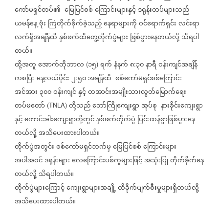
ကော်မရှင်တပ်၏
မြေပြင်စစ်
ကြောင်းများနှင့်
ဒရုန်းတပ်များသည်
ယမန်နေ့
ဗုံး
ကြဲတိုက်ခိုက်ခဲ့သည့်
နေရာများကို
ဝင်ရောက်ရှင်း
လင်းရာ
လက်ရှိအချိန်ထိ
နှစ်ဖက်ထိတွေ့တိုက်ပွဲများ
ဖြစ်ပွားနေတယ်လို့
သိရပါ
တယ်။
ထို့အတူ
အောက်တိုဘာလ
၁၅
ရက်
နံနက်
၈
၃၀
နာရီ
ဝန်းကျင်အချိန်
(
)
:
ကစပြီး
နေ့လယ်ပိုင်း
၂
၅၀
အချိန်ထိ
စစ်ကော်မရှင်စစ်ကြောင်း
:
အင်အား
၃၀၀
ဝန်းကျင်
နှင့်
တအာင်းအမျိုးသားလွတ်မြောက်ရေး
တပ်မတော်
တို့သည်
ဘော်ကြိုကျေးရွာ
အုပ်စု
နားခိုင်းကျေးရွာ
(TNLA)
နှင့်
ကောင်းခါးကျေးရွာတို့တွင်
နှစ်ဖက်တိုက်ပွဲ
ပြင်းထန်စွာဖြစ်ပွားနေ
တယ်လို့
အသိပေးထားပါတယ်။
တိုက်ပွဲအတွင်း
စစ်ကော်မရှင်ဘက်မှ
မြေပြင်စစ်
ကြောင်းများ
အပါအဝင်
ဒရုန်းများ
လေကြောင်းပစ်ကူများဖြင့်
အသုံးပြု
တိုက်ခိုက်နေ
တယ်လို့
သိရပါတယ်။
တိုက်ပွဲများကြောင့်
ကျေးရွာများအချို့
ထိခိုက်ပျက်စီးမှုများရှိတယ်လို့
အသိပေးထားပါတယ်။