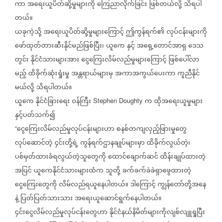
ကာ
အရေးယူပိတ်ဆို့မှုများကို
ကြေညာလိုက်ခြင်း
ဖြစ်တယ်လို့
သိရပါ
တယ်။
ယခုကဲ့သို့
အရေးယူပိတ်ဆို့မှုများကြောင့်
ဤကွန်ရက်၏
လုပ်ငန်းများကို
ဖော်ထုတ်တားဆီးနိုင်မည်ဖြစ်ပြီး၊
ယူကေ
နှင့်
အရှေ့တောင်အာရှ
ဒေသ
တွင်း
နိုင်ငံသားများအား
ငွေကြေးလိမ်လည်မှုများကြောင့်
ဖြစ်ပေါ်လာ
မည့်
ထိခိုက်ဆုံးရှုံးမှု
အန္တရာယ်များမှ
အကာအကွယ်ပေးကာ
ကူညီနိုင်
မယ်လို့
သိရပါတယ်။
ယူကေ
နိုင်ငံခြားရေး
ဝန်ကြီး
က
ထိုအရေးယူမှုများ
Stephen Doughty
နှင့်ပတ်သက်၍
ငွေကြေးလိမ်လည်မှုလုပ်ငန်းများဟာ
စနစ်တကျလှည့်ဖြားမှုတွေ
“
လုပ်ဆောင်တဲ့
၄င်းတို့ရဲ့
ကွန်ရက်ဌာနချုပ်များမှာ
ထိခိုက်လွယ်တဲ့၊
ပစ်မှတ်ထားခံရလွယ်တဲ့သူတွေကို
ထောင်ချောက်ဆင်
ထိန်းချုပ်ထားတဲ့
အပြင်
ယူကေနိုင်ငံသားများထံက
သူတို့
ခက်ခက်ခဲခဲရှာဖွေထားတဲ့
ငွေကြေးတွေကို
လိမ်လည်ရယူနေပါတယ်။
ဒါကြောင့်
ကျွန်တော်တို့အနေ
နဲ့
ပြတ်ပြတ်သားသား
အရေးယူဆောင်ရွက်နေပါတယ်။
၄င်းငွေလိမ်လည်မှုလုပ်ငန်းတွေဟာ
နိုင်ငံနယ်နိမိတ်များကိုလျစ်လျူရှုပြီး