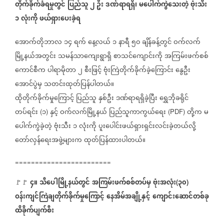
တိုက်ခိုက်ခံရမှုတွင်
ပြည်သူ
၂
ဦး
ဒဏ်ရာရရှိ၊
မပေါက်ကွဲသေးတဲ့
ဗုံးသီး
‌
၁
လုံးကို
ဖယ်ရှားပေးခဲ့ရ
အောက်တိုဘာလ
၁၄
ရက်
နေ့လယ်
၁
နာရီ
၅၀
ချိန်ခန့်တွင်
ဝက်လက်
မြို့နယ်အတွင်း
သမန်သာကျေးရွာရှိ
စာသင်ကျောင်းကို
အကြမ်းဖက်စစ်
ကောင်စီက
ပါရာမိုတာ
၂
စီးဖြင့်
ဗုံးကြဲတိုက်ခိုက်ခဲ့ကြောင်း
နွေဦး
အောင်ပွဲမှ
သတင်းထုတ်ပြန်ပါတယ်။
ထိုတိုက်ခိုက်မှုကြောင့်
ပြည်သူ
နှစ်ဦး
ဒဏ်ရာရရှိခဲ့ပြီး
ရွှေဘိုခရိုင်
တပ်ရင်း
၁
နှင့်
ဝက်လက်မြို့နယ်
ပြည်သူကာကွယ်ရေး
တို့က
မ
(
)
(PDF)
ပေါက်ကွဲခဲ့တဲ့
ဗုံးသီး
၁
လုံးကို
ပူးပေါင်းဖယ်ရှားရှင်းလင်းခဲ့တယ်လို့
တော်လှန်ရေးအဖွဲ့များက
ထုတ်ပြန်ထားပါတယ်။
========================
၄။
သီပေါမြို့နယ်တွင်
အကြမ်းဖက်စစ်တပ်မှ
ဗုံးအလုံး
၃၀
🚩🚩
(
)
ဝန်းကျင်ကြဲချတိုက်ခိုက်မှုကြောင့်
နေအိမ်အချို့နှင့်
ကျောင်းဆောင်တစ်ခု
ထိခိုက်ပျက်စီး