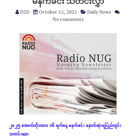
မနက်ခင်း သတင်းလွှာ
D2D
October 15, 2025
Daily News
No comments
၂၀၂၅
အောက်တိုဘာလ
၁၆
ရက်နေ့
မနက်ခင်း
နောက်ဆုံး
ရပြည်တွင်း
သတင်းများ