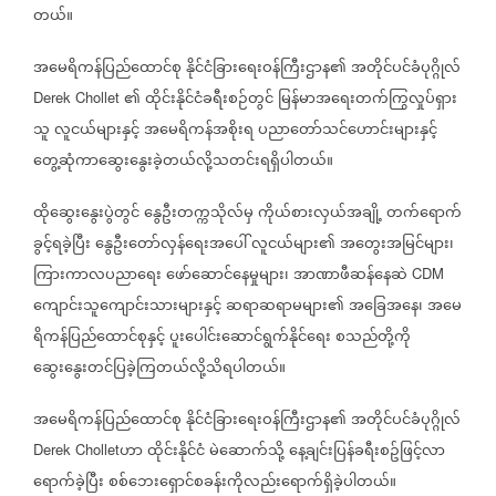
တယ်။
အမေရိကန်ပြည်ထောင်စု
နိုင်ငံခြားရေးဝန်ကြီးဌာန၏
အတိုင်ပင်ခံပုဂ္ဂိုလ်
၏
ထိုင်းနိုင်ငံခရီးစဉ်တွင်
မြန်မာအရေးတက်ကြွလှုပ်ရှား
Derek Chollet
သူ
လူငယ်များနှင့်
အမေရိကန်အစိုးရ
ပညာတော်သင်ဟောင်းများနှင့်
တွေ့ဆုံကာဆွေးနွေးခဲ့တယ်လို့သတင်းရရှိပါတယ်။
ထိုဆွေးနွေးပွဲတွင်
နွေဦးတက္ကသိုလ်မှ
ကိုယ်စားလှယ်အချို့
တက်ရောက်
ခွင့်ရခဲ့ပြီး
နွေဦးတော်လှန်ရေးအပေါ်
လူငယ်များ၏
အတွေးအမြင်များ၊
ကြားကာလပညာရေး
ဖော်ဆောင်နေမှုများ၊
အာဏာဖီဆန်နေဆဲ
CDM
ကျောင်းသူကျောင်းသားများနှင့်
ဆရာဆရာမများ၏
အခြေအနေ၊
အမေ
ရိကန်ပြည်ထောင်စုနှင့်
ပူးပေါင်းဆောင်ရွက်နိုင်ရေး
စသည်တို့ကို
ဆွေးနွေးတင်ပြခဲ့ကြတယ်လို့သိရပါတယ်။
အမေရိကန်ပြည်ထောင်စု
နိုင်ငံခြားရေးဝန်ကြီးဌာန၏
အတိုင်ပင်ခံပုဂ္ဂိုလ်
ဟာ
ထိုင်းနိုင်ငံ
မဲဆောက်သို့
နေ့ချင်းပြန်ခရီးစဥ်ဖြင့်လာ
Derek Chollet
ရောက်ခဲ့ပြီး
စစ်ဘေးရှောင်စခန်းကိုလည်းရောက်ရှိခဲ့ပါတယ်။