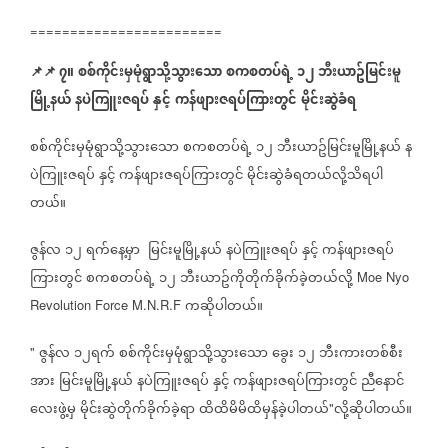
========================
📌
📌
၇။
စစ်ကိုင်းမှမုံရွာသို့သွားသော
စကစတပ်ရဲ့
၁၂
ဘီးယာဥ်မြင်းမူ
မြို့နယ်
နပဲကြူးဇရပ်
နှင့်
ကန်ဖျားဇရပ်ကြားတွင်
မိုင်းဆွဲခံရ
စစ်ကိုင်းမှမုံရွာသို့သွားသော
စကစတပ်ရဲ့
၁၂
ဘီးယာဥ်မြင်းမူမြို့နယ်
န
ပဲကြူးဇရပ်
နှင့်
ကန်ဖျားဇရပ်ကြားတွင်
မိုင်းဆွဲခံရတယ်လို့သိရပါ
တယ်။
ဇွန်လ
၁၂
ရက်နေ့မှာ
မြင်းမူမြို့နယ်
နပဲကြူးဇရပ်
နှင့်
ကန်ဖျားဇရပ်
ကြားတွင်
စကစတပ်ရဲ့
၁၂
ဘီးယာဥ်ကိုတိုက်ခိုက်ခဲ့တယ်လို့
Moe Nyo
ကဆိုပါတယ်။
Revolution Force M.N.R.F
ဇွန်လ
၁၂ရက်
စစ်ကိုင်းမှမုံရွာသို့သွားသော
ခွေး
၁၂
ဘီးကားတစ်စီး
"
အား
မြင်းမူမြို့နယ်
နပဲကြူးဇရပ်
နှင့်
ကန်ဖျားဇရပ်ကြားတွင်
ညီနောင်
လေးဖွဲ့မှ
မိုင်းဆွဲတိုက်ခိုက်ခဲ့ရာ
ထိထိမိမိထိမှန်ခဲ့ပါတယ်
လို့ဆိုပါတယ်။
"