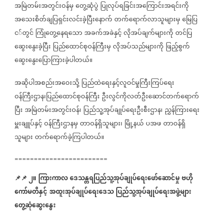
အမြဲတမ်းအတွင်းဝန်မှ
တွေ့ဆုံပွဲ
ပြုလုပ်ရခြင်းအကြောင်းအရင်းကို
အသေးစိတ်ချပြရှင်းလင်းခဲ့ပြီးနောက်
တက်ရောက်လာသူများမှ
မြေပြ
င‌်တွင်
ကြုံတွေ့နေရသော
အခက်အခဲနှင့်
လိုအပ်ချက်များကို
တင်ပြ
ဆွေးနွေးခဲ့ပြီး
ပြည်ထောင်စုဝန်ကြီးမှ
လိုအပ်သည်များကို
ဖြည့်စွက်
ဆွေးနွေးပြောကြားခဲ့ပါတယ်။
အဆိုပါအစည်းအဝေးသို့
ပြည်ထဲရေးနှင့်လူဝင်မှုကြီးကြပ်ရေး
ဝန်ကြီးဌာန၊ပြည်ထောင်စုဝန်ကြီး
ဦးလွင်ကိုလတ်ဦးဆောင်တက်ရောက်
ပြီး
အမြဲတမ်းအတွင်းဝန်၊
ပြည်သူ့အုပ်ချုပ်ရေးဦးစီးဌာန၊
ညွှန်ကြားရေး
မှူးချူပ်နှင့်
ဝန်ကြီးဌာနမှ
တာဝန်ရှိသူများ၊
မြို့နယ်
ပအဖ
တာဝန်ရှိ
သူများ
တက်ရောက်ခဲ့ကြပါတယ်။
========================
📌
📌
၂။
ကြားကာလ
ဒေသန္တရပြည်သူ့အုပ်ချုပ်ရေးဖော်ဆောင်မှု
ဗဟို
ကော်မတီနှင့်
အထူးအုပ်ချုပ်ရေးဒေသ
ပြည်သူ့အုပ်ချုပ်ရေးအဖွဲ့များ
တွေ့ဆုံဆွေးနွေး