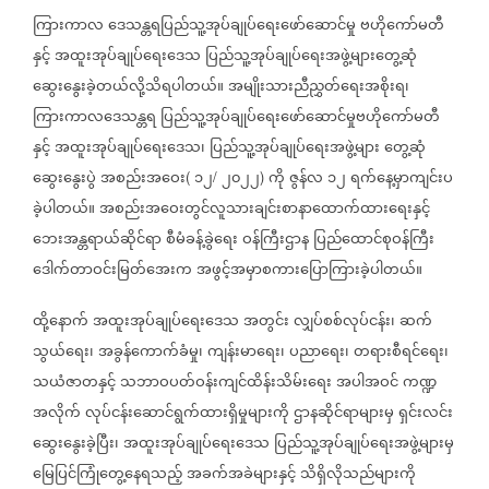
ကြားကာလ
ဒေသန္တရပြည်သူ့အုပ်ချုပ်ရေးဖော်ဆောင်မှု
ဗဟိုကော်မတီ
နှင့်
အထူးအုပ်ချုပ်ရေးဒေသ
ပြည်သူ့အုပ်ချုပ်ရေးအဖွဲ့များတွေ့ဆုံ
ဆွေးနွေးခဲ့တယ်လို့သိရပါတယ်။
အမျိုးသားညီညွှတ်ရေးအစိုးရ၊
ကြားကာလဒေသန္တရ
ပြည်သူ့အုပ်ချုပ်ရေးဖော်ဆောင်မှုဗဟိုကော်မတီ
နှင့်
အထူးအုပ်ချုပ်ရေးဒေသ၊
ပြည်သူ့အုပ်ချုပ်ရေးအဖွဲ့များ
တွေ့ဆုံ
ဆွေးနွေးပွဲ
အစည်းအဝေး
၁၂
၂၀၂၂
ကို
ဇွန်လ
၁၂
ရက်နေ့မှာကျင်းပ
(
/
)
ခဲ့ပါတယ်။
အစည်းအဝေးတွင်လူသားချင်းစာနာထောက်ထားရေးနှင့်
ဘေးအန္တရာယ်ဆိုင်ရာ
စီမံခန့်ခွဲရေး
ဝန်ကြီးဌာန
ပြည်ထောင်စုဝန်ကြီး
ဒေါက်တာဝင်းမြတ်အေးက
အဖွင့်အမှာစကားပြောကြားခဲ့ပါတယ်။
ထို့နောက်
အထူးအုပ်ချုပ်ရေးဒေသ
အတွင်း
လျှပ်စစ်လုပ်ငန်း၊
ဆက်
သွယ်ရေး၊
အခွန်ကောက်ခံမှု၊
ကျန်းမာရေး၊
ပညာရေး၊
တရားစီရင်ရေး၊
သယံဇာတနှင့်
သဘာဝပတ်ဝန်းကျင်ထိန်းသိမ်းရေး
အပါအဝင်
ကဏ္ဍ
အလိုက်
လုပ်ငန်းဆောင်ရွက်ထားရှိမှုများကို
ဌာနဆိုင်ရာများမှ
ရှင်းလင်း
ဆွေးနွေးခဲ့ပြီး၊
အထူးအုပ်ချုပ်ရေးဒေသ
ပြည်သူ့အုပ်ချုပ်ရေးအဖွဲ့များမှ
မြေပြင်ကြုံတွေ့နေရသည့်
အခက်အခဲများနှင့်
သိရှိလိုသည်များကို