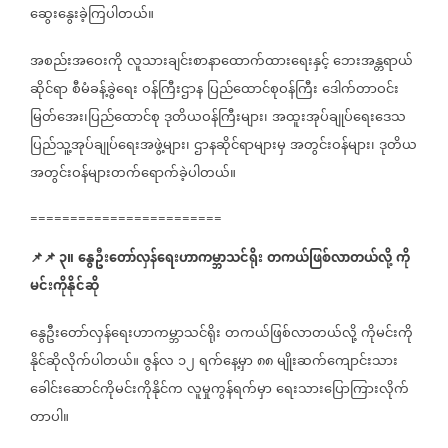
ဆွေးနွေးခဲ့ကြပါတယ်။
အစည်းအဝေးကို
လူသားချင်းစာနာထောက်ထားရေးနှင့်
ဘေးအန္တရာယ်
ဆိုင်ရာ
စီမံခန့်ခွဲရေး
ဝန်ကြီးဌာန
ပြည်ထောင်စုဝန်ကြီး
ဒေါက်တာဝင်း
မြတ်အေး၊ပြည်ထောင်စု
ဒုတိယဝန်ကြီးများ၊
အထူးအုပ်ချုပ်ရေးဒေသ
ပြည်သူ့အုပ်ချုပ်ရေးအဖွဲ့များ၊
ဌာနဆိုင်ရာများမှ
အတွင်းဝန်များ၊
ဒုတိယ
အတွင်းဝန်များတက်ရောက်ခဲ့ပါတယ်။
========================
📌
📌
၃။
နွေဦးတော်လှန်ရေးဟာကမ္ဘာသင်ရိုး
တကယ်ဖြစ်လာတယ်လို့
ကို
မင်းကိုနိုင်ဆို
နွေဦးတော်လှန်ရေးဟာကမ္ဘာသင်ရိုး
တကယ်ဖြစ်လာတယ်လို့
ကိုမင်းကို
နိုင်ဆိုလိုက်ပါတယ်။
ဇွန်လ
၁၂
ရက်နေ့မှာ
၈၈
မျိုးဆက်ကျောင်းသား
ခေါင်းဆောင်ကိုမင်းကိုနိုင်က
လူမှုကွန်ရက်မှာ
ရေးသားပြောကြားလိုက်
တာပါ။