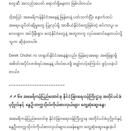
တွေဆီ
အလည်အပတ်
ရောက်ရှိနေတာ
ဖြစ်ပါတယ်။
ဒါ့အပြင်
အမေရိကန်နိုင်ငံအနေနဲ့
မြန်မာနဲ့
ပတ်သက်ပြီး
နောက်ထပ်
အရေးယူပိတ်ဆို့မှုတွေ
ပြုလုပ်ဖို့
အာစီယံနိုင်ငံတွေဖြစ်တဲ့
စင်ကာပူ၊
မ
လေးရှား၊
အင်ဒိုနီးရှား
စတဲ့နိုင်ငံတွေနဲ့
အတူတကွ
လုပ်ဆောင်နေတယ်လို့
သူက
ဆိုခဲ့တာပါ။
က
တရုတ်နိုင်ငံအနေနဲ့လည်း
မြန်မာ့အရေး
အဖြေရှာဖို့
Derek Chollet
အစိတ်အပိုင်းတစ်ရပ်အနေနဲ့
ပါဝင်ပေးဖို့
မျှော်လင့်ကြောင်း
ဖွင့်ဟခဲ့ပါ
တယ်။
========================
📌
📌
၆။
အမေရိကန်ပြည်ထောင်စု
နိုင်ငံခြားရေးဝန်ကြီးဌာန
အတိုင်ပင်ခံ
ပုဂ္ဂိုလ်နှင့်
နွေဦးတက္ကသိုလ်ကိုယ်စားလှယ်များ
တွေ့ဆုံဆွေးနွေး
အမေရိကန်ပြည်ထောင်စု
နိုင်ငံခြားရေးဝန်ကြီးဌာန
အတိုင်ပင်ခံပုဂ္ဂိုလ်နှင့်
နွေဦးတက္ကသိုလ်ကိုယ်စားလှယ်များယမန်နေ့က
တွေ့ဆုံဆွေးနွေးခဲ့ပါ