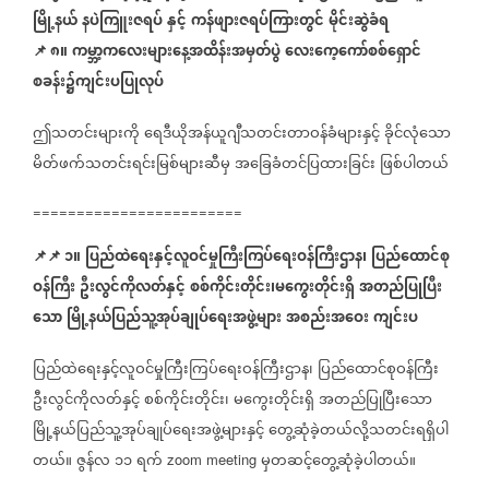
မြို့နယ်
နပဲကြူးဇရပ်
နှင့်
ကန်ဖျားဇရပ်ကြားတွင်
မိုင်းဆွဲခံရ
📌
၈။
ကမ္ဘာ့ကလေးများနေ့အထိန်းအမှတ်ပွဲ
လေးကေ့ကော်စစ်ရှောင်
စခန်း၌ကျင်းပပြုလုပ်
ဤသတင်းများကို
ရေဒီယိုအန်ယူဂျီသတင်းတာဝန်ခံများနှင့်
ခိုင်လုံသော
မိတ်ဖက်သတင်းရင်းမြစ်များဆီမှ
အခြေခံတင်ပြထားခြင်း
ဖြစ်ပါတယ်
========================
📌
📌
၁။
ပြည်ထဲရေးနှင့်လူဝင်မှုကြီးကြပ်ရေးဝန်ကြီးဌာန၊
ပြည်ထောင်စု
ဝန်ကြီး
ဦးလွင်ကိုလတ်နှင့်
စစ်ကိုင်းတိုင်း၊မကွေးတိုင်းရှိ
အတည်ပြုပြီး
သော
မြို့နယ်ပြည်သူ့အုပ်ချုပ်ရေးအဖွဲ့များ
အစည်းအဝေး
ကျင်းပ
ပြည်ထဲရေးနှင့်လူဝင်မှုကြီးကြပ်ရေးဝန်ကြီးဌာန၊
ပြည်ထောင်စုဝန်ကြီး
ဦးလွင်ကိုလတ်နှင့်
စစ်ကိုင်းတိုင်း၊
မကွေးတိုင်းရှိ
အတည်ပြုပြီးသော
မြို့နယ်ပြည်သူ့အုပ်ချုပ်ရေးအဖွဲ့များနှင့်
တွေ့ဆုံခဲ့တယ်လို့သတင်းရရှိပါ
တယ်။
ဇွန်လ
၁၁
ရက်
မှတဆင့်တွေ့ဆုံခဲ့ပါတယ်။
zoom meeting