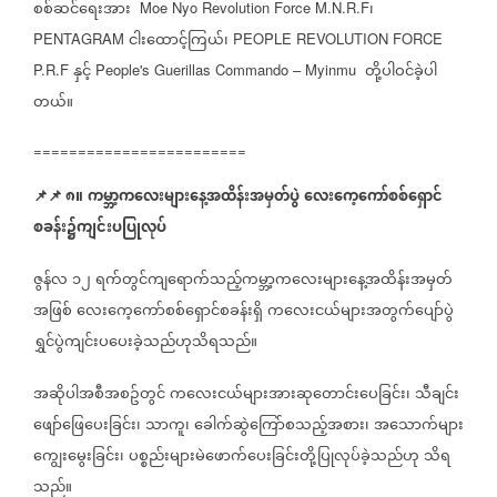
စစ်ဆင်ရေးအား
၊
Moe Nyo Revolution Force M.N.R.F
ငါးထောင့်ကြယ်၊
PENTAGRAM
PEOPLE REVOLUTION FORCE
နှင့်
တို့ပါဝင်ခဲ့ပါ
P.R.F
People's Guerillas Commando – Myinmu
တယ်။
========================
📌
📌
၈။
ကမ္ဘာ့ကလေးများနေ့အထိန်းအမှတ်ပွဲ
လေးကေ့ကော်စစ်ရှောင်
စခန်း၌ကျင်းပပြုလုပ်
ဇွန်လ
၁၂
ရက်တွင်ကျရောက်သည့်ကမ္ဘာ့ကလေးများနေ့အထိန်းအမှတ်
အဖြစ်
လေးကေ့ကော်စစ်ရှောင်စခန်းရှိ
ကလေးငယ်များအတွက်ပျော်ပွဲ
ရွှင်ပွဲကျင်းပပေးခဲ့သည်ဟုသိရသည်။
အဆိုပါအစီအစဥ်တွင်
ကလေးငယ်များအားဆုတောင်းပေခြင်း၊
သီချင်း
ဖျော်ဖြေပေးခြင်း၊
သာကူ၊
ခေါက်ဆွဲကြော်စသည့်အစား၊
အသောက်များ
ကျွေးမွေးခြင်း၊
ပစ္စည်းများမဲဖောက်ပေးခြင်းတို့ပြုလုပ်ခဲ့သည်ဟု
သိရ
သည်။