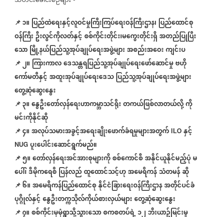
သတင်းခေါင်းစဉ်များ
📌 ၁။
ပြည်ထဲရေးနှင့်လူဝင်မှုကြီးကြပ်ရေးဝန်ကြီးဌာန၊
ပြည်ထောင်စု
ဝန်ကြီး
ဦးလွင်ကိုလတ်နှင့်
စစ်ကိုင်းတိုင်း၊မကွေးတိုင်းရှိ
အတည်ပြုပြီး
သော
မြို့နယ်ပြည်သူ့အုပ်ချုပ်ရေးအဖွဲ့များ
အစည်းအဝေး
ကျင်းပ
📌
၂။
ကြားကာလ
ဒေသန္တရပြည်သူ့အုပ်ချုပ်ရေးဖော်ဆောင်မှု
ဗဟို
ကော်မတီနှင့်
အထူးအုပ်ချုပ်ရေးဒေသ
ပြည်သူ့အုပ်ချုပ်ရေးအဖွဲ့များ
တွေ့ဆုံဆွေးနွေး
📌
၃။
နွေဦးတော်လှန်ရေးဟာကမ္ဘာသင်ရိုး
တကယ်ဖြစ်လာတယ်လို့
ကို
မင်းကိုနိုင်ဆို
📌
၄။
အလုပ်သမားအခွင့်အရေးချိုးဖောက်ခံရမှုများအတွက်
နှင့်
ILO
ပူးပေါင်းဆောင်ရွက်မည်။
NUG
📌
၅။
တော်လှန်ရေးအင်အားစုများကို
စစ်ကောင်စီ
အနိုင်ယူနိုင်မည့်ပုံ
မ
ပေါ်၊
ဒီမိုကရေစီ
ပြန်လည်
ထူထောင်သင့်ဟု
အမေရိကန်
သံတမန်
ဆို
📌
၆။
အမေရိကန်ပြည်ထောင်စု
နိုင်ငံခြားရေးဝန်ကြီးဌာန
အတိုင်ပင်ခံ
ပုဂ္ဂိုလ်နှင့်
နွေဦးတက္ကသိုလ်ကိုယ်စားလှယ်များ
တွေ့ဆုံဆွေးနွေး
📌
၇။
စစ်ကိုင်းမှမုံရွာသို့သွားသော
စကစတပ်ရဲ့
၁၂
ဘီးယာဥ်မြင်းမူ