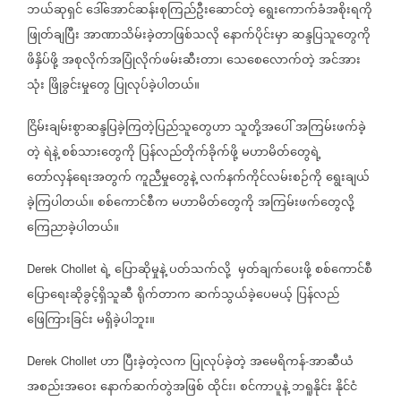
ဘယ်ဆုရှင်
ဒေါ်အောင်ဆန်းစုကြည်ဦးဆောင်တဲ့
ရွေး
ကောက်ခံအစိုးရကို
ဖြုတ်ချပြီး
အာဏာသိမ်းခဲ့တာဖြစ်သလို
နောက်ပိုင်းမှာ
ဆန္ဒပြသူတွေကို
ဖိနှိပ်ဖို့
အစုလိုက်အပြုံလိုက်ဖမ်းဆီးတာ၊
သေစေလောက်တဲ့
အင်အား
သုံး
ဖြိုခွင်းမှုတွေ
ပြုလုပ်ခဲ့ပါတယ်။
ငြိမ်းချမ်းစွာဆန္ဒပြခဲ့ကြတဲ့ပြည်သူတွေဟာ
သူတို့အပေါ်
အကြမ်းဖက်ခဲ့
တဲ့
ရဲနဲ့
စစ်သားတွေကို
ပြန်လည်တိုက်ခိုက်ဖို့
မဟာမိတ်တွေရဲ့
တော်လှန်ရေးအတွက်
ကူညီမှုတွေနဲ့
လက်နက်ကိုင်လမ်းစဉ်ကို
ရွေးချယ်
ခဲ့ကြပါတယ်။
စစ်ကောင်စီက
မဟာမိတ်တွေကို
အကြမ်းဖက်တွေလို့
ကြေညာခဲ့ပါတယ်။
ရဲ့
ပြောဆိုမှုနဲ့
ပတ်သက်လို့
မှတ်ချက်ပေးဖို့
စစ်ကောင်စီ
Derek Chollet
ပြောရေးဆိုခွင့်ရှိသူဆီ
ရိုက်တာက
ဆက်သွယ်ခဲ့ပေမယ့်
ပြန်လည်
ဖြေကြားခြင်း
မရှိခဲ့ပါဘူး။
ဟာ
ပြီးခဲ့တဲ့လက
ပြုလုပ်ခဲ့တဲ့
အမေရိကန်
အာဆီယံ
Derek Chollet
-
အစည်းအဝေး
နောက်ဆက်တွဲအဖြစ်
ထိုင်း၊
စင်ကာပူနဲ့
ဘရူနိုင်း
နိုင်ငံ