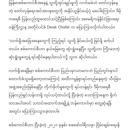
မြန်မာစစ်ကောင်စီအနေနဲ့
သူတို့အုပ်ချုပ်မှုကို
လက်မခံဘဲ
တော်လှန်နေ
တဲ့
တော်လှန်ရေးအင်အားစုတွေကို
အနိုင်ယူနိုင်မယ့်ပုံ
မပေါ်ကြောင်း၊
ဒီမို
ကရေစီ
ပြန်လည်ထူထောင်သင့်ပြီဖြစ်ကြောင်း
အမေရိကန်နိုင်ငံခြားရေး
ဝန်ကြီးဌာန
အတိုင်ပင်ခံ
က
ပြောကြားလိုက်ပါတယ်။
Derek Chollet
လက်ရှိအခြေအနေတွေကို
ကြည့်ရင်
သူတို့
နိုင်မယ်လို့
မြင်ဖို့
ခက်ပါ
“
တယ်။
စစ်ကောင်စီဟာ
နယ်မြေတွေ
ဆုံးရှူံးနေပြီ။
သူတို့ဟာ
ကြီးမားတဲ့
ဆုံးရှူံးမှုတွေနဲ့
ရင်ဆိုင်နေရပါတယ်
လို့
သူက
ဆိုပါတယ်။
”
လက်ရှိအချိန်မှာ
စစ်ကောင်စီဟာ
ပြည်ပမှာသာမကဘဲ
ပြည်တွင်းမှာပါ
ထောက်ခံသူမရှိတော့တာကြောင့်
အထီးကျန်စွာရပ်တည်နေရတဲ့
သီးခြား
အဖွဲ့အစည်းဖြစ်နေပြီး
တိုက်ခိုက်မှုတွေကို
ရပ်တန့်ရင်း
ဒီမိုကရေစီ
ပြန်လည်ရှင်သန်လာဖို့
လုပ်သင့်တယ်လို့
ပြီးခဲ့တဲ့
သောကြာနေ့က
ရိုက်
တာအပါအဝင်
သတင်းထောက်အချို့နဲ့
ဘန်ကောက်မှာ
တွေ့ဆုံချိန်
အတွင်း
ပြောကြားသွားခဲ့တာပါ။
စစ်ကောင်စီဟာ
ပြီးခဲ့တဲ့
၂၀၂၁
ခုနှစ်၊
ဖေဖော်ဝါရီလမှာ
ငြိမ်းချမ်းရေးနို