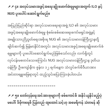
📌
📌
၄။
အလုပ်သမားအခွင့်အရေးချိုးဖောက်ခံရမှုများအတွက်
နှင့်
ILO
ပူးပေါင်းဆောင်ရွက်မည်။
NUG
အပြည်ပြည်ဆိုင်ရာ
အလုပ်သမားရေးရာအဖွဲ့
၏
အလုပ်သမား
ILO
အခွင့်အရေးချိုးဖောက်ခံရမှု
စုံစမ်းစစ်ဆေးရေးကော်မရှင်အဖွဲ့နှင့်
အမျိုးသားညီညွတ်ရေးအစိုးရ
၏
အလုပ်သမားဝန်ကြီးဌာနတို့
NUG
ချိတ်ဆက်၍
မြန်မာနိုင်ငံအတွင်း
အလုပ်သမားအခွင့်အရေးချိုးဖောက်ခံ
ရမှုများကို
ပူးပေါင်းဆောင်ရွက်မည်ဖြစ်သော်လည်း
လက်ရှိတွင်
လုပ်ငန်းမစတင်သေးကြောင်း
အလုပ်သမားဝန်ကြီးဌာန
ဒုတိယ
NUG
ဝန်ကြီး
ဦးကျော်နီက
ဇွန်လ
၁၂
ရက်နေ့က
သံလွင်ခက်မီဒီယာအား
အင်တာဗျူးဖြေရာတွင်
ထည့်သွင်းပြောကြားခဲ့ပါတယ်။
========================
📌
📌
၅။
တော်လှန်ရေးအင်အားစုများကို
စစ်ကောင်စီ
အနိုင်ယူနိုင်မည့်ပုံ
မပေါ်၊
ဒီမိုကရေစီ
ပြန်လည်
ထူထောင်သင့်ဟု
အမေရိကန်
သံတမန်
ဆို