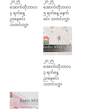
၂၀၂၅
၂၀၂၅
အောက်တိုဘာလ
အောက်တိုဘာလ
၄ ရက်နေ့
၅ ရက်နေ့ မနက်
ညနေခင်း
ခင်း သတင်းလွှာ
သတင်းလွှာ
၂၀၂၅
အောက်တိုဘာလ
၃ ရက်နေ့
ညနေခင်း
သတင်းလွှာ