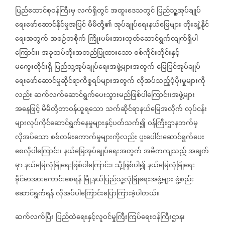
ပြည်ထောင်စုဝန်ကြီးမှ
လက်ရှိတွင်
အထူးဒေသတွင်
ပြည်သူ့အုပ်ချုပ်
ရေးဖော်ဆောင်နိုင်မှုအပြင်
မိမိတို့၏
အုပ်ချုပ်ရေးနယ်မြေများ
တိုးချဲ့နိုင်
ရေးအတွက်
အစဉ်တစိုက်
ကြိုးပမ်းအားထုတ်ဆောင်ရွက်လျက်ရှိပါ
ကြောင်း၊
အခုထပ်တိုးအတည်ပြုထားသော
စစ်ကိုင်းတိုင်းနှင့်
မကွေးတိုင်းရှိ
ပြည်သူ့အုပ်ချုပ်ရေးအဖွဲ့များအတွက်
မြေပြင်အုပ်ချုပ်
ရေးဖော်ဆောင်မှုဆိုင်ရာကိစ္စရပ်များအတွက်
လိုအပ်သည့်ပံ့ပိုးမှုများကို
လည်း
ဆက်လက်ဆောင်ရွက်ပေးသွားမည်ဖြစ်ပါကြောင်း၊အဖွဲ့များ
အနေဖြင့်
မိမိတို့တာဝန်ယူရသော
သက်ဆိုင်ရာနယ်မြေအလိုက်
လုပ်ငန်း
များလုပ်ကိုင်ဆောင်ရွက်နေမှုများနှင့်ပတ်သက်၍
ဝန်ကြီးဌာနဘက်မှ
လိုအပ်သော
စစ်တမ်းကောက်မှုများကိုလည်း
ပူးပေါင်းဆောင်ရွက်ပေး
စေလိုပါကြောင်း၊
နယ်မြေအုပ်ချုပ်ရေးအတွက်
အဓိကကျသည့်
အချက်
မှာ
နယ်မြေလုံခြုံရေးဖြစ်ပါကြောင်း၊
သို့ဖြစ်ပါ၍
နယ်မြေလုံခြုံရေး
ခိုင်မာအားကောင်းစေရန်
မြို့နယ်ပြည်သူ့လုံခြုံရေးအဖွဲ့များ
ဖွဲ့စည်း
ဆောင်ရွက်ရန်
လိုအပ်ပါကြောင်းပြောကြားခဲ့ပါတယ်။
ဆက်လက်ပြီး
ပြည်ထဲရေးနှင့်လူဝင်မှုကြီးကြပ်ရေးဝန်ကြီးဌာန၊