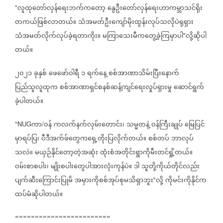
လူထုတော်လှန်ရေးဘက်ကတော့
နွေဦးတော်လှန်ရေးဟာကမ္ဘာသင်ရိုး
"
တကယ်ဖြစ်လာတယ်။
သံအမတ်ဦးကျော်မိုးထွန်းလုပ်သလိုပဲရုရှား
သံအမတ်လိုက်လုပ်ခဲ့ရတာကိုး။
မကြာသေးမီကတွေ့ခဲ့ကြမှာပါ
လို့ဆိုပါ
"
တယ်။
၂၀၂၁
ခုနှစ်
ဖေဖော်ဝါရီ
၁
ရက်နေ့
စစ်အာဏာသိမ်းပြီးနောက်
ပြည်သူလူထုက
စစ်အာဏာရှင်စနစ်ဆန့်ကျင်ရေးလှုပ်ရှားမှု
ဆောင်ရွက်
ခဲ့ပါတယ်။
ကာ
ဝန်
ကလက်နက်လှမ်းတောင်း၊
သမ္မတနဲ့
ဝန်ကြီးချုပ်
မြေပြင်
"NUG
/
မှာရပ်ပြ၊
ပီဒီအက်ဖ်တွေကရှေ့တိုးပြလိုက်တယ်။
စစ်တပ်
ဘာလုပ်
သလဲ။
မယှဉ်နိုင်တော့တဲ့အဆုံး
ထုံးစံအတိုင်းရွာကိုမီးတင်ရှို့တယ်။
ဝမ်းစာစပါး၊
မျိုးစပါးတွေပါအားလုံးကုန်ပဲ။
ဒါ
သူတို့ကိုယ်တိုင်လည်း
ပျက်ဆီးကြောင်းပြုမိ
အမှားကိုစစ်အုပ်စုမသိရှာဘူး
လို့
ကိုမင်းကိုနိုင်က
"
ထပ်မံဆိုပါတယ်။
========================