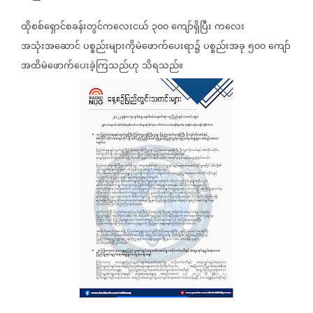
ထိုစစ်ရှောင်စခန်းတွင်ကလေးငယ်
၃၀၀
ကျော်ရှိပြီး
ကလေး
အသုံးအဆောင်
ပစ္စည်းများကိုမဲဖောက်ပေးရာ၌
ပစ္စည်းအခု
၅၀၀
ကျော်
အထိမဲဖောက်ပေးခဲ့ကြသည်ဟု
သိရသည်။