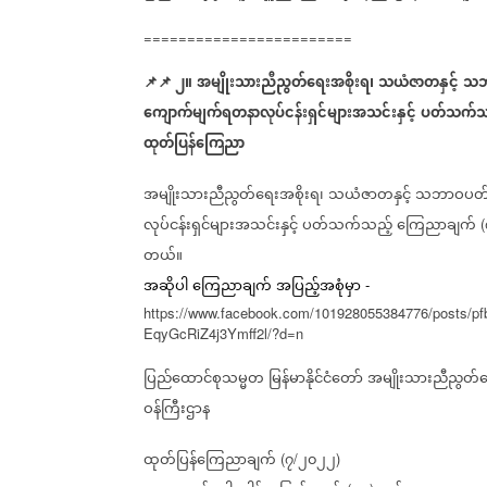
========================
📌
📌
၂။
အမျိုးသားညီညွတ်ရေးအစိုးရ၊
သယံဇာတနှင့်
သဘာ
ကျောက်မျက်ရတနာလုပ်ငန်းရှင်များအသင်းနှင့်
ပတ်သက်သ
ထုတ်ပြန်ကြေညာ
အမျိုးသားညီညွတ်ရေးအစိုးရ၊
သယံဇာတနှင့်
သဘာဝပတ်ဝန်
လုပ်ငန်းရှင်များအသင်းနှင့်
ပတ်သက်သည့်
ကြေညာချက်
(
တယ်။
အဆိုပါ
ကြေညာချက်
အပြည့်အစုံမှာ
-
https://www.facebook.com/101928055384776/post
EqyGcRiZ4j3Ymff2l/?d=n
ပြည်ထောင်စုသမ္မတ
မြန်မာနိုင်ငံတော်
အမျိုးသားညီညွတ်ရ
ဝန်ကြီးဌာန
ထုတ်ပြန်ကြေညာချက်
၇
၂၀၂၂
(
/
)