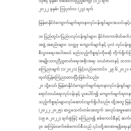
၁၃၈၄
ခုနှစ်၊
ဝါခေါင်လပြည့်ကျော်
၁၂
ရက်
(
)
၂၀၂၂
ခုနှစ်၊
သြဂုတ်လ
၂၃
ရက်
(
)
မြန်မာနိုင်ငံကျောက်မျက်ရတနာလုပ်ငန်းရှင်များအသင်း
၁။
ပြည်တွင်း
ပြည်ပလုပ်ငန်းရှင်များ၊
နိုင်ငံတကာမိတ်ဖက်အ
/
အဖွဲ့
အစည်းများ၊
သတ္ထု၊
ကျောက်မျက်နှင့်
ပုလဲ
လုပ်ငန်းရှ
စီးပွားရေးအပါအဝင်
မည်သည့်ကိစ္စရပ်ကိုမဆို
တိုက်ရိုက်
အမျိုးသားညီညွတတ်ရေးအစိုးအရ၊
သယံဇာတနှင့်
သဘာဝပ
ကြေညာချက်
၁
၂၀၂၁
ဖြင့်လည်းကောင်း၊
၂၉
၆
၂၀၂၁
(
/
)
.
.
ထုတ်ပြန်ကြေညာထားပြီးဖြစ်ပါသည်။
၂။
သို့သော်
မြန်မာနိုင်ငံကျောက်မျက်ရတနာလုပ်ငန်းရှင်
ရောင်းဝယ်ရေးလုပ်ငန်းနှင့်
ပူးပေါင်း၍
ကျောက်မျက်ရတနာပ
သည့်ကိစ္စရပ်များလုပ်ဆောင်လျက်ရှိပါသည်။
ထို့အတူ
မြန
၂၀၂၂
၂၀၂၅
ဆဌမသက်တမ်းအတွက်
အလုပ်အမှုဆောင်န
(
-
)
၁၉
၈
၂၀၂၂
ရက်စွဲဖြင့်
ကြေညာ၍
စစ်ကောင်စီနှင့်
ဆက်လ
(
.
.
)
၃။
အကြမ်းဖက်စစ်ကောင်စီသည်
၎င်းတို့အာဏာရရှိရေးနှင်