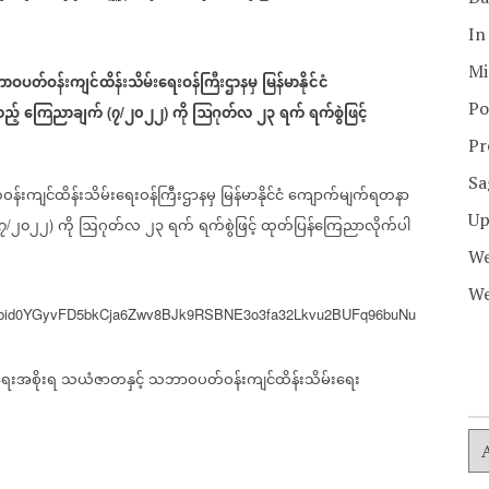
In
Mi
ဝပတ်ဝန်းကျင်ထိန်းသိမ်းရေးဝန်ကြီးဌာနမှ
မြန်မာနိုင်ငံ
Po
ည့်
ကြေညာချက်
၇
၂၀၂၂
ကို
ဩဂုတ်လ
၂၃
ရက်
ရက်စွဲဖြင့်
(
/
)
Pr
Sa
းကျင်ထိန်းသိမ်းရေးဝန်ကြီးဌာနမှ
မြန်မာနိုင်ငံ
ကျောက်မျက်ရတနာ
Up
၇
၂၀၂၂
ကို
ဩဂုတ်လ
၂၃
ရက်
ရက်စွဲဖြင့်
ထုတ်ပြန်ကြေညာလိုက်ပါ
/
)
We
We
s/pfbid0YGyvFD5bkCja6Zwv8BJk9RSBNE3o3fa32Lkvu2BUFq96buNu
ေးအစိုးရ
သယံဇာတနှင့်
သဘာဝပတ်ဝန်းကျင်ထိန်းသိမ်းရေး