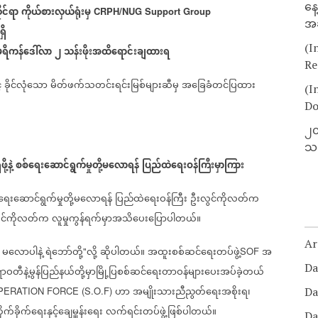
နေ
ုင်ရာ
ကိုယ်စားလှယ်ရုံးမှ
CRPH/NUG Support Group
အခ
ှိ
(I
ရိကန်ဒေါ်လာ
၂
သန်းဖိုးအထိရောင်းချထားရ
Re
်
ခိုင်လုံသော
မိတ်ဖက်သတင်းရင်းမြစ်များဆီမှ
အခြေခံတင်ပြထား
(I
Do
၂၀
သတ
့နဲ့
စစ်ရေးဆောင်ရွက်မှုတို့မလောရန်
ပြည်ထဲရေးဝန်ကြီးမှာကြား
ရေးဆောင်ရွက်မှုတို့မလောရန်
ပြည်ထဲရေးဝန်ကြီး
ဦးလွင်ကိုလတ်က
ွင်ကိုလတ်က
လူမှုကွန်ရက်မှာအသိပေးပြောပါတယ်။
Ar
မလောပါနဲ့
ရဲဘော်တို့
လို့
ဆိုပါတယ်။
အထူးစစ်ဆင်ရေးတပ်ဖွဲ့
အ
"
SOF
Da
ရာဝတီနဲ့မွန်ပြည်နယ်တို့မှာမြို့ပြစစ်ဆင်ရေးတာဝန်များပေးအပ်ခဲ့တယ်
ဟာ
အမျိုးသားညီညွတ်ရေးအစိုးရ၊
ERATION FORCE (S.O.F)
Da
က်ခိုက်ရေးနှင့်ချေမှူန်းရေး
လက်ရင်းတပ်ဖွဲ့ဖြစ်ပါတယ်။
Da