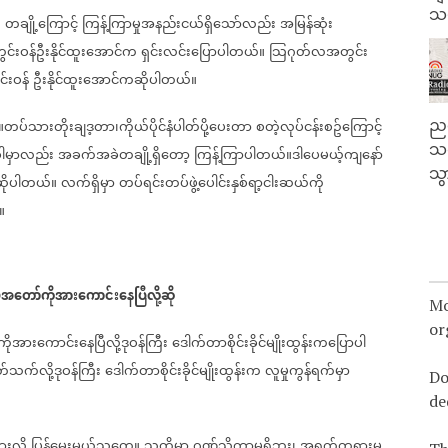
သမ
်
တချို့ကြောင့်
ကြန့်ကြာမှုအနည်းငယ်ရှိသော်လည်း
အမြန်ဆုံး
င်းဝန်ဦးနိုင်ထူးအောင်က
ရှင်းလင်းပြောပါတယ်။
သြဂုတ်လအတွင်း
်းဝန်
ဦးနိုင်ထူးအောင်ကဆိုပါတယ်။
ညန
တပ်သားတိုးချဒ့တာ၊ကိုယ်ပိုင်နံပါတ်ပို့ပေးတာ
စတဲ့လုပ်ငန်းစဥ်ကြောင့်
သတ
ါမှာလည်း
အခက်အခဲတချို့ရှိတော့
ကြန့်ကြာပါတယ်။ဒါပေမယ့်ကျနော်
သွ
့ဆိုပါတယ်။
လက်ရှိမှာ
တပ်ရင်းတပ်ဖွဲ့ပေါင်းနှစ်ရာ့ငါးဆယ်ကို
။
ုအတော်ကိုအားကောင်းနေပြီလို့ဆို
Mo
or
ုအားကောင်းနေပြီလို့ဒုဝန်ကြီး
ဒေါက်တာစိုင်းခိုင်မျိုးထွန်းကပြောပါ
သက်လို့ဒုဝန်ကြီး
ဒေါက်တာစိုင်းခိုင်မျိုးထွန်းက
လူမှုကွန်ရက်မှာ
Do
de
ားလို့
ပြန်မေးမယ့်သူတွေ။
သူတို့မှာ
ဂုဏ်သိက္ခာမရှိဘူး၊
အရှက်တရားမ