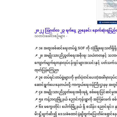
၂၀၂၂
သြဂုတ်လ
၂၃
ရက်နေ့
ညနေခင်း
နောက်ဆုံး
ရပြည်တ
သတင်းခေါင်းစဉ်များ
-
📌 ၁။
အထူးစစ်ဆင်ရေးတပ်ဖွဲ့
ကို
လုံခြုံရေးသတိရှိဖို့န
SOF
📌
၂။
အမျိုးသားညီညွတ်ရေးအစိုးရ၊
သယံဇာတနှင့်
သဘာဝပ
ကျောက်မျက်ရတနာလုပ်ငန်းရှင်များအသင်းနှင့်
ပတ်သက်သ
ထုတ်ပြန်ကြေညာ
📌
၃။
တပ်ရင်းတပ်ဖွဲ့များကို
မှတ်ပုံတင်ပေးတဲ့အခါမှာလုပ်င
ဆောင်ရွက်ပေးနေတယ်လို့
ကာကွယ်ရေးဝန်ကြီးဌာနမှ
အတွင်
📌
၄။
အမျိုးသားညီညွတ်ရေးအစိုးရရဲ့
စစ်ရေးပြင်ဆင်မှုအ
📌
၅။
ကန့်ဘလူမြို့နယ်
ညောင်ကုန်းရွာကို
အကြမ်းဖက်
စစ
📌
၆။
မကွေးတိုင်း
ပေါက်မြို့နယ်
ရှိ
စသိန်း၊
ညောင်ရင်း၊
နှ
မီးရှို့ဖျက်ဆီး၍
ဒေသခံထောင်နဲ့ချီထွက်ပြေးတိမ်းရှောင်န