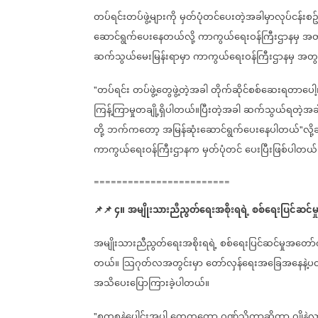
တပ်ရင်းတပ်ဖွဲ့များကို
မှတ်ပုံတင်ပေးတဲ့အခါမှာလုပ်ငန်းစဥ
ဆောင်ရွက်ပေးနေတယ်လို့
ကာကွယ်ရေးဝန်ကြီးဌာနမှ
အတွ
ဆက်သွယ်မေးမြန်းရာမှာ
ကာကွယ်ရေးဝန်ကြီးဌာနမှ
အတွင
တပ်ရင်း
တပ်ဖွဲ့တွေဖွဲ့တဲ့အခါ
တိုက်ဆိုင်စစ်ဆေးရတာပေါ့။
"
ကြန့်ကြာမှုတချို့ရှိပါတယ်။ပြီးတဲ့အခါ
ဆက်သွယ်ရတဲ့အခ
တို့
ဘက်ကတော့
အမြန်ဆုံးဆောင်ရွက်ပေးနေပါတယ်
လို
"
ကာကွယ်ရေးဝန်ကြီးဌာနက
မှတ်ပုံတင်
ပေးပြီးဖြစ်ပါတယ်
========================
📌
📌
၄။
အမျိုးသားညီညွတ်ရေးအစိုးရရဲ့
စစ်ရေးပြင်ဆင်မှ
အမျိုးသားညီညွတ်ရေးအစိုးရရဲ့
စစ်ရေးပြင်ဆင်မှုအတော်ကိ
တယ်။
သြဂုတ်လအတွင်းမှာ
တော်လှန်ရေးအခြေအနေနဲ့ပတ်
အသိပေးပြောကြားခဲ့ပါတယ်။
စကစနဲ့ပေါင်းအပါ
တွေကတော့
ဂုဏ်သိက္ခာဆိုတာ
ဂျိုနဲ့လ
"