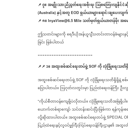
📌
၇။
အမျိုးသားညီညွတ်ရေးအစိုးရ၊
သြစတြေးလျနိုင်ငံဆိ
နှင့်အတူ
ရှယ်ယာများရောင်းချပေးလျက်ရ
(Australia)
EOD
📌
၈။
သတ်မှတ်ရှယ်ယာတန်ဖိုး
အမေ
InyaView@6.5 Mile
ဤသတင်းများကို
ရေဒီယိုအန်ယူဂျီသတင်းတာဝန်ခံများနှင့
ခြင်း
ဖြစ်ပါတယ်
========================
📌
📌
၁။
အထူးစစ်ဆင်ရေးတပ်ဖွဲ့
ကို
လုံခြုံရေးသတိရှိဖို
SOF
အထူးစစ်ဆင်ရေးတပ်ဖွဲ့
ကို
လုံခြုံရေးသတိရှိဖို့နဲ့
စစ်
SOF
ပြောပါတယ်။
သြဂုတ်လတွင်းမှာ
ပြည်ထဲရေးဝန်ကြီး
ဦးလ
ကိုယ်စီတာဝန်ကျေဖို့ပဲလိုတယ်။
လုံခြုံရေးသတိအမြဲရှိပါ။
"
ယောက်တစ်ရာကျော်
သင်တန်းဆင်းပြီးဖြစ်ကာ
ရန်ကုန်၊ဧ
လို့ဆိုထားပါတယ်။
အထူးစစ်ဆင်ရေးတပ်ဖွဲ့
SPECIAL OP
ပြည်ထဲရေးနှင့်လူဝင်မှူကြီးကြပ်ရေးဝန်ကြီးဌာန၏
အထူးတို