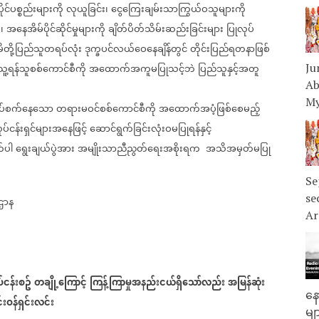
ုင်ပစ္စည်းများကို
လုယူခြင်း၊
ငွေကြေးချမ်းသာကြွယ်ဝသူများကို
၊
အနေအိမ်ပိုင်ဆိုင်မှုများကို
ချိတ်ပိတ်သိမ်းဆည်းခြင်းများ
ပြုလုပ်
မိတို့ပြည်သူတရပ်လုံး
ဒုက္ခပင်လယ်ဝေနေချိန်တွင်
တိုင်းပြည်ရတနာဖြစ်
သူ့ရန်သူစစ်ကောင်စီကို
အထောက်အကူမပြုသင့်ဘဲ
ပြည်သူနှင့်အတူ
Ju
Ab
My
နှိပ်စက်နေသော
တရားမဝင်စစ်ကောင်စီကို
အထောက်အပံ့ဖြစ်စေမည့်
်ငန်းရှင်များအနေဖြင့်
ဆောင်ရွက်ခြင်းလုံးဝမပြုရန်နှင့်
်ပါ
ရွေးချယ်ပွဲအား
အမျိုးသာညီညွတ်ရေးအစိုးရက
အသိအမှတ်မပြု
Se
se
ဌာန
Ar
်ငန်းစဥ်
တချို့ကြောင့်
ကြန့်ကြာမှုအနည်းငယ်ရှိသော်လည်း
အမြန်ဆုံး
နေ
းဝန်ရှင်းလင်း
မျ