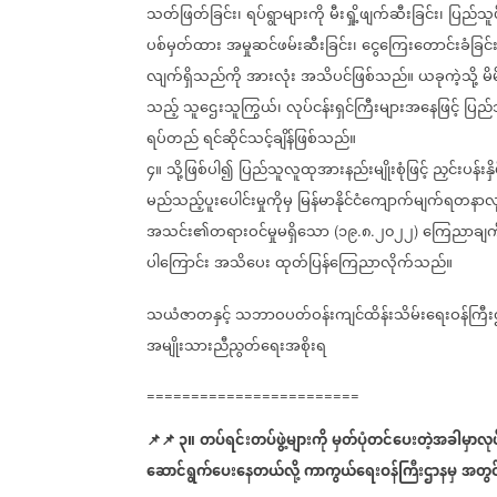
သတ်ဖြတ်ခြင်း၊
ရပ်ရွာများကို
မီးရှို့ဖျက်ဆီးခြင်း၊
ပြည်သူပိ
ပစ်မှတ်ထား
အမှုဆင်ဖမ်းဆီးခြင်း၊
ငွေကြေးတောင်းခံခြင်း
လျက်ရှိသည်ကို
အားလုံး
အသိပင်ဖြစ်သည်။
ယခုကဲ့သို့
မိ
သည့်
သူဌေးသူကြွယ်၊
လုပ်ငန်းရှင်ကြီးများအနေဖြင့်
ပြည်
ရပ်တည်
ရင်ဆိုင်သင့်ချိန်ဖြစ်သည်။
၄။
သို့ဖြစ်ပါ၍
ပြည်သူလူထုအားနည်းမျိုးစုံဖြင့်
ညှင်းပန်း
မည်သည့်ပူးပေါင်းမှုကိုမှ
မြန်မာနိုင်ငံကျောက်မျက်ရတနာလုပ
အသင်း၏တရားဝင်မှုမရှိသော
၁၉
၈
၂၀၂၂
ကြေညာချက
(
.
.
)
ပါကြောင်း
အသိပေး
ထုတ်ပြန်ကြေညာလိုက်သည်။
သယံဇာတနှင့်
သဘာဝပတ်ဝန်းကျင်ထိန်းသိမ်းရေးဝန်ကြီး
အမျိုးသားညီညွတ်ရေးအစိုးရ
========================
📌
📌
၃။
တပ်ရင်းတပ်ဖွဲ့များကို
မှတ်ပုံတင်ပေးတဲ့အခါမှာလုပ
ဆောင်ရွက်ပေးနေတယ်လို့
ကာကွယ်ရေးဝန်ကြီးဌာနမှ
အတွင်