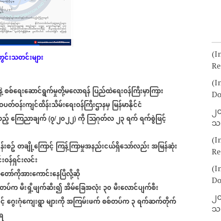
(I
ွင်းသတင်းများ
Re
(I
ဲ့
စစ်ရေးဆောင်ရွက်မှုတို့မလောရန်
ပြည်ထဲရေးဝန်ကြီးမှာကြား
Do
တ်ဝန်းကျင်ထိန်းသိမ်းရေးဝန်ကြီးဌာနမှ
မြန်မာနိုင်ငံ
၂၀
ည့်
ကြေညာချက်
၇
၂၀၂၂
ကို
ဩဂုတ်လ
၂၃
ရက်
ရက်စွဲဖြင့်
(
/
)
သတ
(I
န်းစဥ်
တချို့ကြောင့်
ကြန့်ကြာမှုအနည်းငယ်ရှိသော်လည်း
အမြန်ဆုံး
Re
းဝန်ရှင်းလင်း
(I
တော်ကိုအားကောင်းနေပြီလို့ဆို
Do
်တပ်က
မီးရှို့ဖျက်ဆီး၍
အိမ်ခြေအလုံး
၃၀
မီးလောင်ပျက်စီး
၂၀
င့်
ဂွေးဂုံကျေးရွာ
များကို
အကြမ်းဖက်
စစ်တပ်က
၃
ရက်ဆက်တိုက်
သတ
ေရ