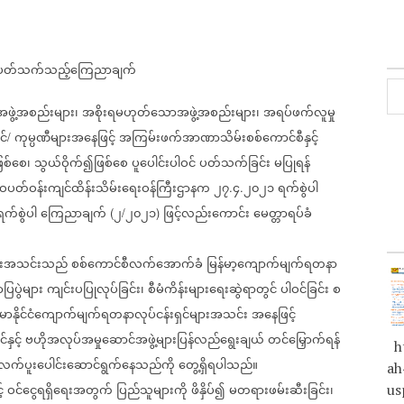
နှင့်ပတ်သက်သည့်ကြေညာချက်
ဖွဲ့အစည်းများ၊
အစိုးရမဟုတ်သောအဖွဲ့အစည်းများ၊
အရပ်ဖက်လူမှု
င်
ကုမ္ပဏီများအနေဖြင့်
အကြမ်းဖက်အာဏာသိမ်းစစ်ကောင်စီနှင့်
/
ဖြစ်စေ၊
သွယ်ဝိုက်၍ဖြစ်စေ
ပူပေါင်းပါဝင်
ပတ်သက်ခြင်း
မပြုရန်
တ်ဝန်းကျင်ထိန်းသိမ်းရေးဝန်ကြီးဌာနက
၂၇
၄
၂၀၂၁
ရက်စွဲပါ
.
.
ရက်စွဲပါ
ကြေညာချက်
၂
၂၀၂၁
ဖြင့်လည်းကောင်း
မေတ္တာရပ်ခံ
(
/
)
များအသင်းသည်
စစ်ကောင်စီလက်အောက်ခံ
မြန်မာ့ကျောက်မျက်ရတနာ
ြပွဲများ
ကျင်းပပြုလုပ်ခြင်း၊
စီမံကိန်းများရေးဆွဲရာတွင်
ပါဝင်ခြင်း
စ
်မာနိုင်ငံကျောက်မျက်ရတနာလုပ်ငန်းရှင်များအသင်း
အနေဖြင့်
ှင့်
ဗဟိုအလုပ်အမှုဆောင်အဖွဲ့များပြန်လည်ရွေးချယ်
တင်မြှောက်ရန်
ht
က်ပူးပေါင်းဆောင်ရွက်နေသည်ကို
တွေ့ရှိရပါသည်။
ah
့
ဝင်ငွေရရှိရေးအတွက်
ပြည်သူများကို
ဖိနှိပ်၍
မတရားဖမ်းဆီးခြင်း၊
us