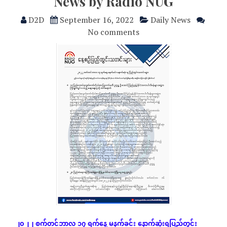
News by Radio NUG
D2D
September 16, 2022
Daily News
No comments
၂၀၂၂
စက်တင်ဘာလ
၁၇
ရက်နေ့
မနက်ခင်း
နောက်ဆုံး
ရပြည်တွင်း