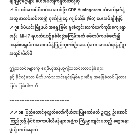
ချီးမြှင့်ငွေများ
ပေးအပ်လျက်ရှိတယ်လို့ဆို
📌
၆။
စစ်ကောင်စီတပ်သားတစ်ဦး
ထံလက်နက်နဲ့
CDF-Hualngoram
အတူ
အလင်းဝင်လာ၍
ဂုဏ်ပြုငွေ
ကျပ်သိန်း
၆၀
ပေးအပ်ချီးမြှင့်
(
)
📌
၇။
ဒီပဲယင်းမြို့နယ်
အရှေ့ခြမ်း
မူးခံတွင်း၊လက်ယက်ကုန်းကျေးရွာ
အနီး
ရဟတ်ယာဥ်နှစ်စီးနဲ့အကြမ်းဖက်
စစ်တပ်ကပစ်ခတ်၍
MI-17
၁၁နှစ်အရွယ်ကလေးငယ်နဲ့ပြည်သူတစ်ဦးသေဆုံးကာ
ဒေသခံရာနဲ့ချီရွာ
အတွင်းပိတ်မိ
ဤသတင်းများကို
ရေဒီယိုအန်ယူဂျီသတင်းတာဝန်ခံများ
နှင့်
ခိုင်လုံသော
မိတ်ဖက်သတင်းရင်းမြစ်များဆီမှ
အခြေခံတင်ပြထား
ခြင်း
ဖြစ်ပါတယ်
========================
📌
📌
၁။
ပြည်ထောင်စုလွှတ်တော်ကိုယ်စားပြုကော်မတီ
ဥက္ကဋ္ဌ
ဦးအောင်
ကြည်ညွန့်
နိုင်ငံတကာပါလီမန်များအဖွဲ့က
ကြီးမှူးကျင်းပသည့်
ဆွေးနွေး
ပွဲသို့
တက်ရောက်