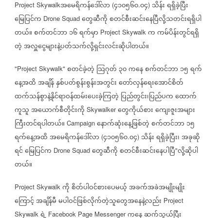
အမေရိကန်ဒေါ်လာ
၄၁၀၅၆၀
၀၄
သိန်း
ရရှိခဲ့ပြီး
Project Skywalk
(
.
)
မြေပြင်က
တွေဆီကို
စတင်စီးဆင်းနေပြီလို့သတင်းရရှိပါ
Drone Squad ​
တယ်။
စက်တင်ဘာ
၁၆
ရက်မှာ
က
ကမ်ပိန်းတွင်ရရှိ
Project Skywalk
တဲ့
အလှူငွေများနဲ့ပတ်သက်လို့ရှင်းလင်းဆိုပါတယ်။
စတင်ခဲ့တဲ့
သြဂုတ်
၃၀
က
နေ
စက်တင်ဘာ
၁၅
ရက်
"Project Skywalk"
နေ့အထိ
အချိန်
နှစ်ပတ်စွန်းစွန်းအတွင်း
တော်လှန်
ရေး
အောင်စိတ်
ထက်သန်စွာနဲ့နိုင်ရာဝန်ထမ်းပေးခဲ့ကြတဲ့
ပြည်တွင်း၊ပြည်ပက
ထောက်
​
​
ကူသူ
အ
ယောက်စီတိုင်းကို
တွေကိုယ်စား
ကျေးဇူးအများ
​Skywalker ​
ကြီးတင်ရပါတယ်။
နောက်ဆုံး
နေ့ဖြစ်တဲ့
စက်တင်ဘာ
၁၅
Campaign ​
ရက်
နေ့အထိ
အမေရိကန်ဒေါ်လာ
၄၁၀၅၆၀
၀၄
သိန်း
ရရှိခဲ့ပြီး၊
အခုဆို
(
.
)
ရင်
မြေပြင်က
တွေဆီကို
စတင်စီးဆင်းနေပါပြီ
လို့ဆိုပါ
Drone Squad ​
"
တယ်။
ကို
စိတ်ပါဝင်စား
ပေမယ့်
အခက်အခဲအမျိုးမျိုး
Project Skywalk
ကြောင့်
အချိန်မီ
မပါဝင်ဖြစ်လိုက်တဲ့သူ
တွေအ
နေနဲ့လည်း
Project
ရဲ့
က
နေ
ဆက်သွယ်ပြီး
Skywalk
Facebook Page Messenger