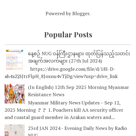
Powered by
Blogger
.
Popular Posts
နေ့စဉ် NUG ဝန်ကြီးဌာနများ ထုတ်ပြန်သည့်သတင်း
အချက်အလက်များ (27th Jul 2024)
https://drive.google.com/file/d/18I-D-
ah4xZjSJtrFlpH_8Joxnu4vTjDg/view?usp=drive_link
(In English) 12th Sep 2025 Morning Myanmar
Resistance News
Myanmar Military News Updates – Sep 12,
2025 Morning 🚩🚩 1. Poachers kill AA security officer
and coastal guard member in Arakan waters and...
23rd JAN 2024 - Evening Daily News by Radio
NUG