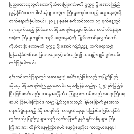
ပြည်ထောင်စုလွှတ်တော်ကိုယ်စားပြုကော်မတီ
ဥက္ကဋ္ဌ
ဦးအောင်ကြည်
ညွန့်
နိုင်ငံတကာပါလီမန်များအဖွဲ့က
ကြီးမှူးကျင်းပသည့်
ဆွေးနွေးပွဲသို့
တက်ရောက်ခဲ့ပါတယ်။
၂၀၂၂
ခုနှစ်၊
စက်တင်ဘာလ
၁၅
ရက်နေ့တွင်
ကျရောက်သည့်
နိုင်ငံတကာဒီမိုကရေစီနေ့တွင်
နိုင်ငံတကာပါလီမန်များ
အဖွဲ့က
ကြီးမှူးကျင်းပသည့်
ဆွေးနွေးပွဲသို့
ပြည်ထောင်စုလွှတ်တော်
ကိုယ်စားပြုကော်မတီ
ဥက္ကဋ္ဌ
ဦးအောင်ကြည်ညွန့်
တက်ရောက်၍
မြန်မာနိုင်ငံ၏
အခြေအနေများနှင့်
စပ်လျဉ်း၍
အကျဉ်းချုပ်
ရှင်းလင်း
တင်ပြခဲ့ပါတယ်။
ရှင်းလင်းတင်ပြရာတွင်
ဆွေးနွေးပွဲ
ခေါင်းစဉ်ဖြစ်သည့်
အပြည်ပြည်
“
ဆိုင်ရာ
ဒီမိုကရေစီကြေညာစာတမ်း
ထုတ်ပြန်ခဲ့သည်မှာ
၂၅
နှစ်ပြည့်ခဲ့
(
)
ပြီး
ဖြစ်သော်လည်း
ယနေ့အချိန်ထိ
ကြေညာစာတမ်းသည်
အရေးကြီးနေ
ဆဲပင်
ဖြစ်ပါကြောင်း၊
ကမ္ဘာ့ပြည်သူများသည်
ခြိမ်းခြောက်မှုအောက်
ရောက်ရှိနေသည့်
ဒီမိုကရေစီကို
ကာကွယ်နေရပါကြောင်း၊
မြန်မာနိုင်ငံ
တွင်လည်း
ပြည်သူများသည်
လွတ်မြောက်မှုနှင့်
ရှင်သန်မှုများ
ကြီး
ကြီးမားမား
ထိခိုက်နေမှုကြားမှပင်
နေ့စဉ်နေ့တိုင်း
ကာကွယ်နေရပါ