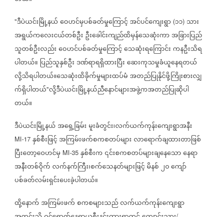
ဒီပဲယင်းမြို့နယ်
ဝေဟင်မှပစ်ခတ်မှုကြောင့်
အင်ပင်ကျေးရွာ
၁၁
သား
"
(
)
အရွယ်ကလေးငယ်တစ်ဦး
ဦးခေါင်းကျည်ထိမှန်သေဆုံးကာ
အခြားပြည်
သူတစ်ဦးလည်း
ဝေဟင်ပစ်ခတ်မှုကြောင့်
သေဆုံးရကြောင်း
ကနဦးသိရ
ပါတယ်။
ပြည်သူနှစ်ဦး
ဒဏ်ရာရရှိထားပြီး
ဆေးကုသမှုခံယူနေရတယ်
လို့သိရပါတယ်။သေဆုံးထိခိုက်မှုများထပ်မံ
အတည်ပြုနိုင်ဖို့ကြိုးစားလျှ
က်ရှိပါတယ်
လို့ဒီပဲယင်းမြို့နယ်ညီနောင်များအဖွဲ့ကအတည်ပြုဆိုပါ
"
တယ်။
ဒီပဲယင်းမြို့နယ်
အရှေ့ခြမ်း
မူးခံတွင်း၊လက်ယက်ကုန်းကျေးရွာအနီး
နှစ်စီးဖြင့်
အကြမ်းဖက်စကစတပ်များ
လာရောက်ချထားတာဖြစ်
MI-17
ပြီးတော့ဝေဟင်မှ
နှစ်စီးက
၎င်းစကစတပ်များချနေသော
နေရာ
MI-35
အနီးတစ်ဝိုက်
လက်နက်ကြီး၊စက်သေနတ်များဖြင့်
မိနစ်
၂၀
ကျော်
ပစ်ခတ်လမ်းရှင်းပေးခဲ့ပါတယ်။
ထို့နောက်
အကြမ်းဖက်
စကစများသည်
လက်ယက်ကုန်းကျေးရွာ
/