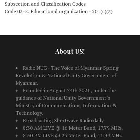
Subsection and Classification Codes
Code 03-2: Educational organization - 501(c)(3)
About US!
Radio NUG - The Voice of Myanmar Spring
Revolution & National Unity Government of
Myanmar.
Founded in August 24th 2021 , under the
guidance of National Unity Government’s
Ministry of Communications, Information &
Technology.
Broadcasting Shortwave Radio daily
8:30 AM LIVE @ 16 Meter Band, 17.79 MHz,
8:30 PM LIVE @ 25 Meter Band, 11.94 MHz