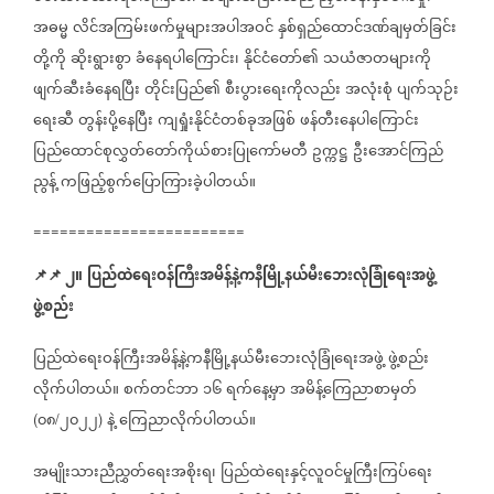
အဓမ္မ
လိင်အကြမ်းဖက်မှုများအပါအဝင်
နှစ်ရှည်ထောင်ဒဏ်ချမှတ်ခြင်း
တို့ကို
ဆိုးရွားစွာ
ခံနေရပါကြောင်း၊
နိုင်ငံတော်၏
သယံဇာတများကို
ဖျက်ဆီးခံနေရပြီး
တိုင်းပြည်၏
စီးပွားရေးကိုလည်း
အလုံးစုံ
ပျက်သုဉ်း
ရေးဆီ
တွန်းပို့နေပြီး
ကျရှုံးနိုင်ငံတစ်ခုအဖြစ်
ဖန်တီးနေပါကြောင်း
ပြည်ထောင်စုလွှတ်တော်ကိုယ်စားပြုကော်မတီ
ဥက္ကဋ္ဌ
ဦးအောင်ကြည်
ညွန့်
ကဖြည့်စွက်ပြောကြားခဲ့ပါတယ်။
========================
📌
📌
၂။
ပြည်ထဲရေးဝန်ကြီးအမိန့်နဲ့ကနီမြို့နယ်မီးဘေးလုံခြုံရေးအဖွဲ့
ဖွဲ့စည်း
ပြည်ထဲရေးဝန်ကြီးအမိန့်နဲ့ကနီမြို့နယ်မီးဘေးလုံခြုံရေးအဖွဲ့
ဖွဲ့စည်း
လိုက်ပါတယ်။
စက်တင်ဘာ
၁၆
ရက်နေ့မှာ
အမိန့်ကြေညာစာမှတ်
၀၈
၂၀၂၂
နဲ့
ကြေညာလိုက်ပါတယ်။
(
/
)
အမျိုးသားညီညွှတ်ရေးအစိုးရ၊
ပြည်ထဲရေးနှင့်လူဝင်မှုကြီးကြပ်ရေး