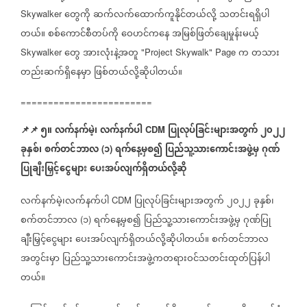
တွေကို
ဆက်လက်
ထောက်ကူနိုင်တယ်လို့
သတင်းရရှိပါ
Skywalker ​
တယ်။
စစ်
ကောင်စီတပ်ကို
ဝေဟင်က
နေ
အမြစ်ဖြတ်
ချေမှုန်းမယ့်
​
​
တွေ
အားလုံးနဲ့အတူ
က
တသား
Skywalker ​
"Project Skywalk" Page
တည်းဆက်ရှိ
နေမှာ
ဖြစ်တယ်လို့ဆိုပါတယ်။
========================
📌
📌
၅။
လက်နက်မဲ့၊
လက်နက်ပါ
ပြုလုပ်ခြင်းများအတွက်
၂၀၂၂
CDM
ခုနှစ်၊
စက်တင်ဘာလ
၁
ရက်နေ့မှစ၍
ပြည်သူ့သားကောင်းအဖွဲ့မှ
ဂုဏ်
(
)
ပြုချီးမြှင့်ငွေများ
ပေးအပ်လျက်ရှိတယ်လို့ဆို
လက်နက်မဲ့၊လက်နက်ပါ
ပြုလုပ်ခြင်းများအတွက်
၂၀၂၂
ခုနှစ်၊
CDM
စက်တင်ဘာလ
၁
ရက်နေ့မှစ၍
ပြည်သူ့သားကောင်းအဖွဲ့မှ
ဂုဏ်ပြု
(
)
ချီးမြှင့်ငွေများ
ပေးအပ်လျက်ရှိတယ်လို့ဆိုပါတယ်။
စက်တင်ဘာလ
အတွင်းမှာ
ပြည်သူ့သားကောင်းအဖွဲ့ကတရားဝင်သတင်းထုတ်ပြန်ပါ
တယ်။