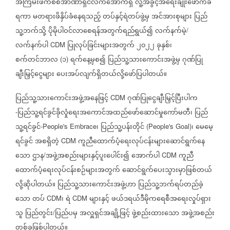
အကြမ်းဖက်စစ်အာဏာရှင်လက်အောက်ရှိ
လူ့အခွင့်အရေးချိုးဖောက်ခံ
ရကာ
မတရားဖိနှိပ်ခံနေရသည့်
တပ်နှင့်ရဲတပ်ဖွဲ့မှ
အင်အားစုများ
ပြည်
သူ့ဘက်သို့
ပိုမိုပါဝင်လာစေရန်အတွက်ရည်ရွယ်၍
လက်နက်မဲ့
/
လက်နက်ပါ
ပြုလုပ်ခြင်းများအတွက်
၂၀၂၂
ခုနှစ်၊
CDM
စက်တင်ဘာလ
၁
ရက်နေ့မှစ၍
ပြည်သူ့သားကောင်းအဖွဲ့မှ
ဂုဏ်ပြု
(
)
ချီးမြှင့်ငွေများ
ပေးအပ်လျက်ရှိတယ်လို့ဖော်ပြပါတယ်။
ပြည်သူ့သားကောင်းအဖွဲ့အနေဖြင့်
ဂုဏ်ပြုငွေချီးမြှင့်ပြီးပါက
CDM
ပြည်သူ့ရင်ခွင်ခိုလှုံရေးအကောင်အထည်ဖော်ဆောင်မှုကော်မတီ၊
ပြည်
-
သူ့ရင်ခွင်
၊
ပြည်သူ့ပန်းတိုင်
၊
မေမေ့
-People's Embrace
(People's Goal)
ရင်ခွင်
အစရှိတဲ့
ကူညီထောက်ပံ့ရေးလုပ်ငန်းများဆောင်ရွက်နေ
CDM
သော
ဌာန
အဖွဲ့အစည်းများနှင့်ပူးပေါင်း၍
အောက်ပါ
ကူညီ
/
CDM
ထောက်ပံ့ရေးလုပ်ငန်းစဉ်များအတွက်
ဆောင်ရွက်ပေးသွားမှာဖြစ်တယ်
လို့ဆိုပါတယ်။
ပြည်သူ့သားကောင်းအဖွဲ့ဟာ
ပြည်သူ့ဘက်ရပ်တည်ခဲ့
သော
တပ်
၊
ရဲ
များနှင့်
ဖယ်ဒရယ်ဒီမိုကရေစီအရေးလှုပ်ရှား
CDM
CDM
သူ
ပြည်တွင်း
ပြည်ပမှ
အလှူရှင်အချို့ဖြင့်
ဖွဲ့စည်းထားသော
အဖွဲ့အစည်း
/
တစ်ခုဖြစ်ပါတယ်။