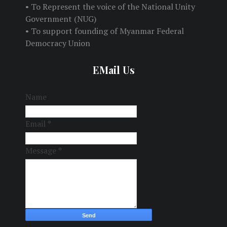
• To Represent the voice of the National Unity
Government (NUG)
• To support founding of Myanmar Federal
Democracy Union
EMail Us
Name
Email
*
Message
*