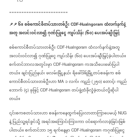
========================
📌
📌
၆။
စစ်ကောင်စီတပ်သားတစ်ဦး
ထံလက်နက်နဲ့
CDF-Hualngoram
အတူ
အလင်းဝင်လာ၍
ဂုဏ်ပြုငွေ
ကျပ်သိန်း
၆၀
ပေးအပ်ချီးမြှင့်
(
)
စစ်ကောင်စီတပ်သားတစ်ဦး
ထံလက်နက်နဲ့အတူ
CDF-Hualngoram
အလင်းဝင်လာ၍
ဂုဏ်ပြုငွေ
ကျပ်သိန်း
၆၀
ပေးအပ်ချီးမြှင့်ခဲ့ပါတယ်။
(
)
စက်တင်ဘာလအတွင်းမှာ
ကအသိပေးဖော်ပြပါ
CDF-Hualngoram
တယ်။
ချင်းပြည်နယ်၊
ဖလမ်းမြို့နယ်၊
ရိခေါ်ဒါရ်မြို့တပ်စခန်းက
စစ်
ကောင်စီတပ်သားတစ်ဦးဟာ
၁
လက်၊
ကျည်
၂၅၀
တောင့်၊
ကျည်
MA
(
)
ဘောက်
၄
ခုဖြင့်
တပ်ဖွဲ့ထံခိုလှုံခဲ့တယ်လို့ဆိုပါ
(
)
CDF-Hualngoram
တယ်။
၎င်းစကစတပ်သားဟာ
စခန်းကနေထွက်ပြေးလာတာကြာပေမယ့်
NUG
နဲ့
ပြည်သူ့ရင်ခွင်သို့
အရင်အကြောင်းကြားကာ
ဝင်ရောက်လာခဲ့ခြင်းဖြစ်
ပါတယ်။
စက်တင်ဘာ
၁၅
ရက်နေ့မှာ
ကဂုဏ်ပြုငွေ
CDF-Hualngoram