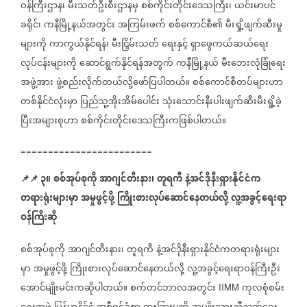
ဝန်ကြီးဌာန၊
မီးသတ်ဦးစီးဌာနမှ
စစ်ကိုင်းတိုင်းဒေသကြီး၊
ယင်းမာပင်
ခရိုင်၊
ကနီမြို့နယ်အတွင်း
အကြမ်းဖက်
စစ်ကောင်စီ၏
မီးရှို့ဖျက်ဆီးမှု
များကို
ကာကွယ်နိုင်ရန်၊
မီးငြှိမ်းသတ်
ရေးနှင့်
ရှာဖွေကယ်ဆယ်ရေး
လုပ်ငန်းများကို
ဆောင်ရွက်နိုင်ရန်အတွက်
ကနီမြို့နယ်
မီးဘေးလုံခြုံရေး
အဖွဲ့အား
ဖွဲ့စည်းလိုက်တယ်လို့ဖော်ပြပါတယ်။
စစ်ကောင်စီတပ်များဟာ
တစ်နိုင်ငံလုံးမှာ
ပြည်သူ့အိုးအိမ်ပေါင်း
သုံးသောင်းနီးပါးဖျက်ဆီးမီးရှို့ခဲ့
ပြီးအများစုဟာ
စစ်ကိုင်းတိုင်းဒေသကြီးကဖြစ်ပါတယ်။
========================
📌
📌
၃။
စစ်အုပ်စုကို
အာဂျင်တီးနား၊
တူရကီ
နဲ့အင်ဒိုနီးရှားနိုင်ငံက
တရားရုံးများမှာ
အမှုဖွင့်ဖို့
ကြိုးစားလုပ်ဆောင်နေတယ်လို့
လူ့အခွင့်ရေးရာ
ဝန်ကြီးဆို
စစ်အုပ်စုကို
အာဂျင်တီးနား၊
တူရကီ
နဲ့အင်ဒိုနီးရှားနိုင်ငံကတရားရုံးများ
မှာ
အမှုဖွင့်ဖို့
ကြိုးစားလုပ်ဆောင်နေတယ်လို့
လူ့အခွင့်ရေးရာဝန်ကြီးဦး
အောင်မျိုးမင်းကဆိုပါတယ်။
စက်တင်ဘာလအတွင်း
ကုလစုံစမ်း
IIMM