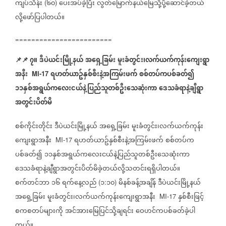
ကျပ်သိန်း
၆၀
ပေးအပ်ခဲ့ပြီး
လွတ်မြောက်နယ်မြေသို့ပို့ဆောင်ခဲ့တယ်
(
)
လို့ဖော်ပြပါတယ်။
========================
📌
📌
၇။
ဒီပဲယင်းမြို့နယ်
အရှေ့ခြမ်း
မူးခံတွင်း၊လက်ယက်ကုန်းကျေးရွာ
အနီး
ရဟတ်ယာဥ်နှစ်စီးနဲ့အကြမ်းဖက်
စစ်တပ်ကပစ်ခတ်၍
MI-17
၁၁နှစ်အရွယ်ကလေးငယ်နဲ့ပြည်သူတစ်ဦးသေဆုံးကာ
ဒေသခံရာနဲ့ချီရွာ
အတွင်းပိတ်မိ
စစ်ကိုင်းတိုင်း
ဒီပဲယင်းမြို့နယ်
အရှေ့ခြမ်း
မူးခံတွင်း၊လက်ယက်ကုန်း
ကျေးရွာအနီး
ရဟတ်ယာဥ်နှစ်စီးနဲ့အကြမ်းဖက်
စစ်တပ်က
MI-17
ပစ်ခတ်၍
၁၁နှစ်အရွယ်ကလေးငယ်နဲ့ပြည်သူတစ်ဦးသေဆုံးကာ
ဒေသခံရာနဲ့ချီရွာအတွင်းပိတ်မိခဲ့တယ်လို့သတင်းရရှိပါတယ်။
စက်တင်ဘာ
၁၆
ရက်နေ့လည်
၁
၁၀
မိနစ်ခန့်အချိန်
ဒီပဲယင်းမြို့နယ်
(
:
)
အရှေ့ခြမ်း
မူးခံတွင်း၊လက်ယက်ကုန်းကျေးရွာအနီး
နှစ်စီးဖြင့်
MI-17
စကစတပ်များကို
အင်အားမြေပြင်သို့ချရင်း
ဝေဟင်ကပစ်ခတ်ခဲ့ပါ
တယ်။