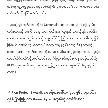
ရေးအဖွဲ့
မြန်မာနိုင်ငံ
အစီရင်ခံစာ
ထူးခြားမှုကို
အမျိုးသားညီညွတ်ရေး
အစိုးရ
လူ့အခွင့်အရေးဆိုင်ရာဝန်ကြီး
ဦးအောင်မျိုးမင်းက
သတင်းဌာန
တစ်ခုကိုပြောကြားခဲ့ပါတယ်။
အခုဆိုရင်
ကျွန်တော်တို့က
လို့ခေါ်တဲ့
နည်း
"
Universal Jurisdiction
လမ်းတခုကို
သုံးပြီးတော့
အာဂျင်တီးနား၊
တူရကီ
အခုဆိုရင်
အင်ဒိုနီး
ရှားမှာကအစ
ကျွန်တော်တို့
အမှုဖွင့်နိုင်ဖို့
ကြိုးစားတယ်။
အဲဒါတွေမြန်
မြန်ဖော်
အောင်
လုပ်ဆောင်ပြီးတော့
အမှုဖွင့်ပြီးတော့
ဒီရရှိထားတဲ့
.
သက်သေအထောက်အထားကို
အသုံးပြုနိုင်မှ
အမှန်တရားက
အမြန်ဆုံး
လာပါလိမ့်မယ်
လို့ဆိုပါတယ်။
လက်ရှိမှာ
စစ်အုပ်စုကျူးလွန်တယ်လို့
"
ကုလစုံစမ်းရေးအဖွဲ့
ကကြေညာထားတဲ့
အမှုပေါင်း
၆၇
မှုရှိပါ
IIMM
တယ်။
========================
📌
📌
၄။
အမေရိကန်ဒေါ်လာ
၄၁၀၅၆၀
၀၄
သိန်း
Project Skywalk
(
.
)
ရရှိခဲ့ပြီးမြေပြင်က
တွေဆီကို
စတင်စီးဆင်း
Drone Squad ​