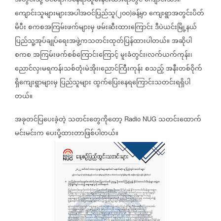
အတွင်းသို့
ဝင်ရောက်နေရာယူစီးနင်းထားရာတွင်
ကျောင်းသား
ကျောင်းသူများများအပါအဝင်ပြည်သူ
၂၀၀
ခန့်မှာ
ကျေးရွာအတွင်းပိတ်
(
)
မိပီး
စကစအကြမ်းဖက်များမှ
ဖမ်းဆီးထားကြောင်း
ဒီပဲယင်းမြို့နယ်
ပြည်သူ့အုပ်ချုပ်ရေးအဖွဲ့ကသတင်းထုတ်ပြန်ထားပါတယ်။
အဆိုပါ
စကစ
အကြမ်းဖက်စစ်ကြောင်းကြောင့်
မူးခံတွင်း၊လက်ယက်ကုန်း၊
ညောင်လှ၊မရကန်၊သစ်တုံ၊မဲအိုး၊ညောင်ကြီးကုန်း
စသည့်
အနီးတစ်ဝိုက်
ရှိကျေးရွာများမှ
ပြည်သူများ
ထွက်ပြေးနေရကြောင်းသတင်းရရှိပါ
တယ်။
အခုတင်ပြပေးခဲ့တဲ့
သတင်းတွေကိုတော့
သတင်းထောက်
Radio NUG
မင်းမင်းက
ပေးပို့ထားတာဖြစ်ပါတယ်။