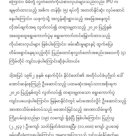
ကြောင်း၊
မိမိတို့
လွှတ်တော်ကိုယ်စားလှယ်များသည်လည်း
က
IPU
ချမှတ်ထားသည့်
အဓိက
တန်ဖိုး
၅
ရပ်ကို
အတတ်နိုင်ဆုံး
လုပ်ဆောင်
(
)
နေပါကြောင်း၊
ယခုကဲ့သို့
အလွန်ဆိုးရွားသည့်
အခြေအနေတွင်
လိုအပ်ချက်အရ
လွတ်လပ်၍
တရားမျှတသည့်
၂၀၂၀
ပြည့်နှစ်
အထွေထွေရွေးကောက်ပွဲမှ
ရွေးကောက်တင်မြှောက်ထားသည့်
ကိုယ်စားလှယ်များ
ဖြစ်ပါကြောင်း၊
ဖမ်းဆီးမှုများနှင့်
ထွက်ပြေး
တိမ်းရှောင်နေရသည့်တိုင်
ပြည်ထောင်စုလွှတ်တော်အစည်းအဝေးကို
၄
(
)
ကြိမ်တိုင်
ကျင်းပခဲ့ပါကြောင်းဆိုခဲ့ပါတယ်။
ဒါ့အပြင်
၁၉၆၂
ခုနှစ်
နောက်ပိုင်း
နိုင်ငံတော်၏
အတိုင်ပင်ခံပုဂ္ဂိုလ်
ဒေါ်
အောင်ဆန်းစုကြည်
ဦးဆောင်သည့်
ပထမဆုံးအရပ်သားအစိုးရက
၂၀၂၀
ပြည့်နှစ်တွင်
လွတ်လပ်၍
တရားမျှတသော
ရွေးကောက်ပွဲ
ကျင်းပပေးခဲ့ပါကြောင်း၊
မြန်မာနိုင်ငံတွင်
မင်းအောင်လှိုင်
ဦးဆောင်သည့်
အာဏာသိမ်းစစ်တပ်သည်
မအောင်မြင်သည့်
အာဏာသိမ်းမှုကို
ကြိုးပမ်းခဲ့သည်မှာ
၁၉
လကျော်
ရှိခဲ့ပြီ
ဖြစ်ပါကြောင်း၊
ပြည်သူ
(
)
၂
၂၄၃
ဦးကျော်
သတ်ဖြတ်ခံထားရပြီး
၁၁
၀၀၀
ကျော်
ဥပဒေမဲ့
(
,
)
(
,
)
ဖမ်းဆီးခံထားရပါကြောင်း၊
အများအပြားသည်
ညှင်းပန်းနှိပ်စက်မှု၊