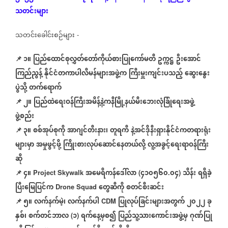
သတင်းများ
သတင်းခေါင်းစဉ်များ
-
📌 ၁။
ပြည်ထောင်စုလွှတ်တော်ကိုယ်စားပြုကော်မတီ
ဥက္ကဋ္ဌ
ဦးအောင်
ကြည်ညွန့်
နိုင်ငံတကာပါလီမန်များအဖွဲ့က
ကြီးမှူးကျင်းပသည့်
ဆွေးနွေး
ပွဲသို့
တက်ရောက်
📌
၂။
ပြည်ထဲရေးဝန်ကြီးအမိန့်နဲ့ကနီမြို့နယ်မီးဘေးလုံခြုံရေးအဖွဲ့
ဖွဲ့စည်း
📌
၃။
စစ်အုပ်စုကို
အာဂျင်တီးနား၊
တူရကီ
နဲ့အင်ဒိုနီးရှားနိုင်ငံကတရားရုံး
များမှာ
အမှုဖွင့်ဖို့
ကြိုးစားလုပ်ဆောင်နေတယ်လို့
လူ့အခွင့်ရေးရာဝန်ကြီး
ဆို
📌
၄။
အမေရိကန်ဒေါ်လာ
၄၁၀၅၆၀
၀၄
သိန်း
ရရှိခဲ့
Project Skywalk
(
.
)
ပြီးမြေပြင်က
တွေဆီကို
စတင်စီးဆင်း
Drone Squad ​
📌
၅။
လက်နက်မဲ့၊
လက်နက်ပါ
ပြုလုပ်ခြင်းများအတွက်
၂၀၂၂
ခု
CDM
နှစ်၊
စက်တင်ဘာလ
၁
ရက်နေ့မှစ၍
ပြည်သူ့သားကောင်းအဖွဲ့မှ
ဂုဏ်ပြု
(
)