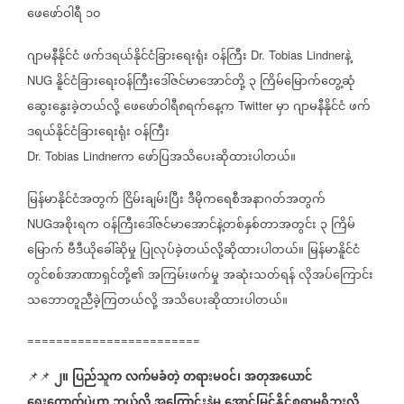
ဖေဖော်ဝါရီ
၁၀
ဂျာမနီနိုင်ငံ
ဖက်ဒရယ်နိုင်ငံခြားရေးရုံး
ဝန်ကြီး
နဲ့
Dr. Tobias Lindner
နိူင်ငံခြားရေးဝန်ကြီးဒေါ်ဇင်မာအောင်တို့
၃
ကြိမ်မြောက်တွေ့ဆုံ
NUG
ဆွေးနွေးခဲ့တယ်လို့
ဖေဖော်ဝါရီ၈ရက်နေ့က
မှာ
ဂျာမနီနိုင်ငံ
ဖက်
Twitter
ဒရယ်နိုင်ငံခြားရေးရုံး
ဝန်ကြီး
က
ဖော်ပြအသိပေးဆိုထားပါတယ်။
Dr. Tobias Lindner
မြန်မာနိုင်ငံအတွက်
ငြိမ်းချမ်းပြီး
ဒီမိုကရေစီအနာဂတ်အတွက်
အစိုးရက
ဝန်ကြီးဒေါ်ဇင်မာအောင်နဲ့တစ်နှစ်တာအတွင်း
၃
ကြိမ်
NUG
မြောက်
ဗီဒီယိုခေါ်ဆိုမှု
ပြုလုပ်ခဲ့တယ်လို့ဆိုထားပါတယ်။
မြန်မာနိူင်ငံ
တွင်စစ်အာဏာရှင်တို့၏
အကြမ်းဖက်မှု
အဆုံးသတ်ရန်
လိုအပ်ကြောင်း
သဘောတူညီခဲ့ကြတယ်လို့
အသိပေးဆိုထားပါတယ်။
========================
၂။
ပြည်သူက
လက်မခံတဲ့
တရားမဝင်၊
အတုအယောင်
📌📌
ရွေးကောက်ပွဲဟာ
ဘယ်လို
အကြောင်းနဲ့မှ
အောင်မြင်နိုင်စရာမရှိဘူးလို့