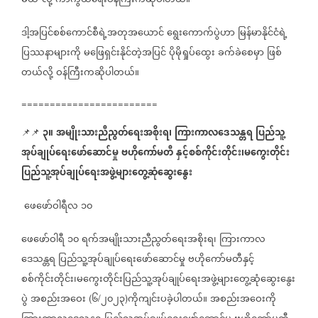
မယ်
လို့
ကာကွယ်ရေးဝန်ကြီးကဆိုပါတယ်။
ဒါ့အပြင်စစ်ကောင်စီရဲ့အတုအယောင်
ရွေးကောက်ပွဲဟာ
မြန်မာနိုင်ငံရဲ့
ပြဿနာများကို
မဖြေရှင်းနိုင်တဲ့အပြင်
ပိုမိုရှုပ်ထွေး
ခက်ခဲစေမှာ
ဖြစ်
တယ်လို့
ဝန်ကြီးကဆိုပါတယ်။
========================
၃။
အမျိုးသားညီညွတ်ရေးအစိုးရ၊
ကြားကာလဒေသန္တရ
ပြည်သူ့
📌📌
အုပ်ချုပ်ရေးဖော်ဆောင်မှု
ဗဟိုကော်မတီ
နှင့်စစ်ကိုင်းတိုင်း၊မကွေးတိုင်း
ပြည်သူ့အုပ်ချုပ်ရေးအဖွဲ့များတွေ့ဆုံဆွေးနွေး
ဖေဖော်ဝါရီလ
၁၀
ဖေဖော်ဝါရီ
၁၀
ရက်အမျိုးသားညီညွတ်ရေးအစိုးရ၊
ကြားကာလ
ဒေသန္တရ
ပြည်သူ့အုပ်ချုပ်ရေးဖော်ဆောင်မှု
ဗဟိုကော်မတီနှင့်
စစ်ကိုင်းတိုင်း၊မကွေးတိုင်းပြည်သူ့အုပ်ချုပ်ရေးအဖွဲ့များတွေ့ဆုံဆွေးနွေး
ပွဲ
အစည်းအဝေး
၆
၂၀၂၃
ကိုကျင်းပခဲ့ပါတယ်။
အစည်းအဝေးကို
(
/
)