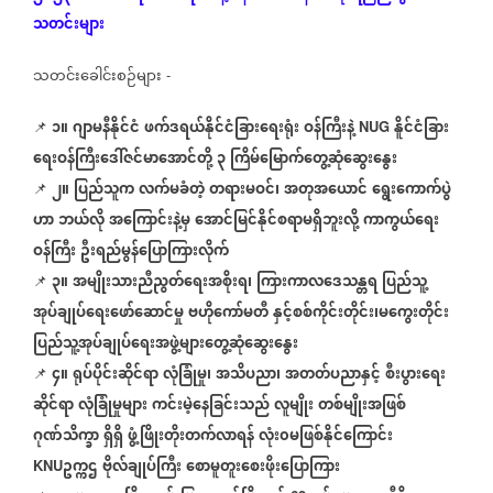
သတင်းများ
သတင်းခေါင်းစဉ်များ
-
၁။
ဂျာမနီနိုင်ငံ
ဖက်ဒရယ်နိုင်ငံခြားရေးရုံး
ဝန်ကြီးနဲ့
နိူင်ငံခြား
📌
NUG
ရေးဝန်ကြီးဒေါ်ဇင်မာအောင်တို့
၃
ကြိမ်မြောက်တွေ့ဆုံဆွေးနွေး
၂။
ပြည်သူက
လက်မခံတဲ့
တရားမဝင်၊
အတုအယောင်
ရွေးကောက်ပွဲ
📌
ဟာ
ဘယ်လို
အကြောင်းနဲ့မှ
အောင်မြင်နိုင်စရာမရှိဘူးလို့
ကာကွယ်ရေး
ဝန်ကြီး
ဦးရည်မွန်ပြောကြားလိုက်
၃။
အမျိုးသားညီညွတ်ရေးအစိုးရ၊
ကြားကာလဒေသန္တရ
ပြည်သူ့
📌
အုပ်ချုပ်ရေးဖော်ဆောင်မှု
ဗဟိုကော်မတီ
နှင့်စစ်ကိုင်းတိုင်း၊မကွေးတိုင်း
ပြည်သူ့အုပ်ချုပ်ရေးအဖွဲ့များတွေ့ဆုံဆွေးနွေး
၄။
ရုပ်ပိုင်းဆိုင်ရာ
လုံခြုံမှု၊
အသိပညာ၊
အတတ်ပညာနှင့်
စီးပွားရေး
📌
ဆိုင်ရာ
လုံခြုံမှုများ
ကင်းမဲ့နေခြင်းသည်
လူမျိုး
တစ်မျိုးအဖြစ်
ဂုဏ်သိက္ခာ
ရှိရှိ
ဖွံ့ဖြိုးတိုးတက်လာရန်
လုံး၀မဖြစ်နိုင်ကြောင်း
ဥက္ကဌ
ဗိုလ်ချုပ်ကြီး
စောမူတူးစေးဖိုးပြောကြား
KNU