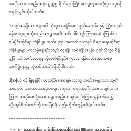
အမျိုးသားအစည်းအရုံး
ဥက္ကဌ
ဗိုလ်ချုပ်ကြီး
စောမူတူးစေးဖိုးမှ
အခုလို
ထည့်သွင်းဆိုပါတယ်။
ကရင်အမျိုးသားများ၏
သိက္ခာ
အရှိန်အဝါ
ဂုဏ်သတင်း
နှင့်
ကြီးကျယ်
"
ခန်းနားမှုများကိုလည်း
ကမ္ဘာအထိ
ထင်ပေါ်ကျော်ကြားစေခဲ့ကြောင်း
၊
ရုပ်ပိုင်းဆိုင်ရာ
လုံခြုံမှု၊
အသိပညာ၊
အတတ်ပညာနှင့်
စီးပွားရေးဆိုင်ရာ
လုံခြုံမှုများ
ကင်းမဲ့နေခြင်းသည်
လူမျိုး
တစ်မျိုးအဖြစ်
ဂုဏ်သိက္ခာ
ရှိရှိ
ဖွံ့ဖြိုးတိုးတက်လာရန်
လုံး၀မဖြစ်နိုင်ကြောင်း
ပြန်လည်အောက်မေ့
သတိရှိနေရန်
လိုအပ်တယ်
လို့ဆိုပါတယ်။
"
ဒါ့အပြင်
လုံခြုံမှုရှိပြီး
တည်ငြိမ်အေးချမ်းသည့်
ကရင်အမျိုးသားတို့၏
အနာဂတ်
ဘ၀သာယာလှပရေးအတွက်
ကရင်အမျိုး
သားအချင်းချင်း
ကြား၊
ကရင်အမျိုးသားအဖွဲ့အစည်းအချင်းချင်းကြား
မှန်ကန်သည့်
မျိုးချစ်စိတ်ဓာတ်ကို
အခြေခံဖို့လည်းတိုက်တွန်းဆိုခဲ့ပါတယ်။
========================
၅။
မန္တလေးမြို့
ချမ်းမြသာစည်မြို့နယ်
လမ်း
မန္တလာသီရိ
📌📌
68