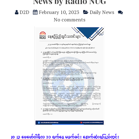
News by Radio NUG
D2D
February 10, 2023
Daily News
No comments
၂၀၂၃
ဖေဖော်ဝါရီလ
၁၁
ရက်နေ့
မနက်ခင်း
နောက်ဆုံး
ရပြည်တွင်း