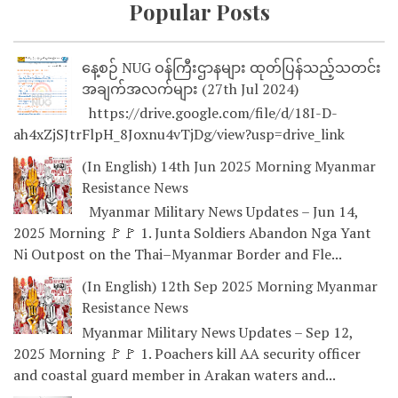
Popular Posts
နေ့စဉ် NUG ဝန်ကြီးဌာနများ ထုတ်ပြန်သည့်သတင်း
အချက်အလက်များ (27th Jul 2024)
https://drive.google.com/file/d/18I-D-
ah4xZjSJtrFlpH_8Joxnu4vTjDg/view?usp=drive_link
(In English) 14th Jun 2025 Morning Myanmar
Resistance News
Myanmar Military News Updates – Jun 14,
2025 Morning 🚩🚩 1. Junta Soldiers Abandon Nga Yant
Ni Outpost on the Thai–Myanmar Border and Fle...
(In English) 12th Sep 2025 Morning Myanmar
Resistance News
Myanmar Military News Updates – Sep 12,
2025 Morning 🚩🚩 1. Poachers kill AA security officer
and coastal guard member in Arakan waters and...