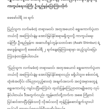
ကာကွယ်ရေးဝန်ကြီး
ဦးရည်မွန်ပြောကြားလိုက်
ဖေဖော်ဝါရီ
၁၀
ရက်
ပြည်သူက
လက်မခံတဲ့
တရားမဝင်၊
အတုအယောင်
ရွေးကောက်ပွဲဟာ
ဘယ်လို
အကြောင်းနဲ့မှ
အောင်မြင်နိုင်စရာမရှိဘူးလို့
ကာကွယ်ရေး
ဝန်ကြီး
ဦးရည်မွန်က
အဆာဟိရှင်ဘွန်းသတင်းစာ
ရဲ့
(Asahi Shimbun)
မေးခွန်းများကို
ဖေဖော်ဝါရီ
၂
ရက်နေ့ဖြေကြားရာမှာ
ထည့်သွင်းပြော
ကြားခဲ့တာဖြစ်ပါတယ်။
ပြည်သူက
လက်မခံတဲ့
တရားမဝင်၊
အတုအယောင်
ရွေးကောက်ပွဲဟာ
"
ဘယ်လို
အကြောင်းနဲ့မှ
အောင်မြင်နိုင်စရာလည်း
မရှိပါဘူး။
စစ်တပ်ရဲ့
ထုံးစံအတိုင်း
လိမ်ညာလှည့်စားတဲ့
အချက်အလက်
အလွဲအမှားတွေနဲ့
ရွေးကောက်ပွဲ
ကျင်းပပြီးကြောင်း
ထုတ်ပြန်ကြေညာတာမျိုးတော့
လုပ်
နိုင်ပါတယ်။
ဒီအတွက်လည်း
ကျွန်တော်တို့ဘက်က
အစစ
ကြိုတင်
ပြင်ဆင်ထားပြီးဖြစ်သလို
လိုအပ်သလို
တုန့်ပြန်ဆောင်ရွက်သွားပါ
"