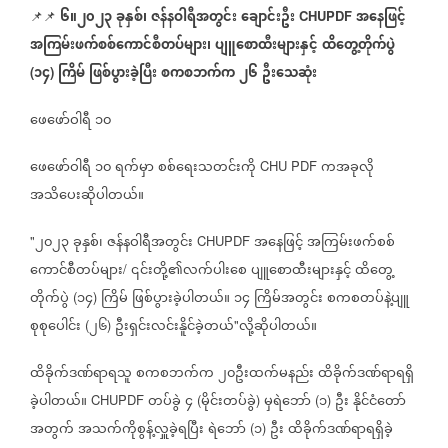
၆။၂၀၂၃
ခုနှစ်၊
ဇန်နဝါရီအတွင်း
ချောင်းဦး
အနေဖြင့်
📌📌
CHUPDF
အကြမ်းဖက်စစ်ကောင်စီတပ်များ၊
ပျူစောထီးများနှင့်
ထိတွေ့တိုက်ပွဲ
၁၄
ကြိမ်
ဖြစ်ပွားခဲ့ပြီး
စကစဘက်က
၂၆
ဦးသေဆုံး
(
)
ဖေဖော်ဝါရီ
၁၀
ဖေဖော်ဝါရီ
၁၀
ရက်မှာ
စစ်ရေးသတင်းကို
ကအခုလို
CHU PDF
အသိပေးဆိုပါတယ်။
၂၀၂၃
ခုနှစ်၊
ဇန်နဝါရီအတွင်း
အနေဖြင့်
အကြမ်းဖက်စစ်
"
CHUPDF
ကောင်စီတပ်များ
၎င်းတို့၏လက်ပါးစေ
ပျူစောထီးများနှင့်
ထိတွေ့
/
တိုက်ပွဲ
၁၄
ကြိမ်
ဖြစ်ပွားခဲ့ပါတယ်။
၁၄
ကြိမ်အတွင်း
စကစတပ်နဲ့ပျူ
(
)
စုစုပေါင်း
၂၆
ဦးရှင်းလင်းနိူင်ခဲ့တယ်
လို့ဆိုပါတယ်။
(
)
"
ထိခိုက်ဒဏ်ရာရသူ
စကစဘက်က
၂၀ဦးထက်မနည်း
ထိခိုက်ဒဏ်ရာရရှိ
ခဲ့ပါတယ်။
တပ်ခွဲ
၄
မိုင်းတပ်ခွဲ
မှရဲဘော်
၁
ဦး
နိုင်ငံတော်
CHUPDF
(
)
(
)
အတွက်
အသက်ကိုစွန့်လှူခဲ့ရပြီး
ရဲဘော်
၁
ဦး
ထိခိုက်ဒဏ်ရာရရှိခဲ့
(
)