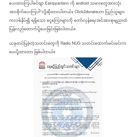
ပေးထားကြပါခင်ဗျာ
ကို
သမားတွေအားလုံး
Eainpyanlann
android
အားစိုက်ပေးကြပါ
လို့ဆိုထားပါတယ်။
ဟာ
ပြည်သူများ
"
Click2donate
ကလစ်နှိပ်၍
ရရှိသော
ငွေကြေးများကို
တော်လှန်ရေးအင်အားစုမျညးထံ
ပြန်လည်ထောက်ပို့ပေးခြင်းဖြစ်ပါတယ်။
ယခုတင်ပြခဲ့တဲ့သတင်းတွေကို
သတင်းထောက်မင်းမင်းက
Radio NUG
ပေးပို့ထားတာ
ဖြစ်ပါတယ်။