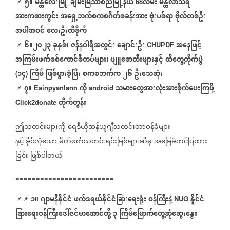
၅။
မန္တလေးမြို့
ချမ်းမြသာစည်မြို့နယ်
လမ်း
မန္တလာသီရိ
📌
68
အားကစားကွင်း
အရှေ့ဘက်‌စကစဂိတ်စခန်းအား
ဗုံးပစ်ရာ
ဗိုလ်တစ်ဦး
အပါအဝင်
လေးဦးထိခိုက်
၆။၂၀၂၃
ခုနှစ်၊
ဇန်နဝါရီအတွင်း
ချောင်းဦး
အနေဖြင့်
📌
CHUPDF
အကြမ်းဖက်စစ်ကောင်စီတပ်များ၊
ပျူစောထီးများနှင့်
ထိတွေ့တိုက်ပွဲ
၁၄
ကြိမ်
ဖြစ်ပွားခဲ့ပြီး
စကစဘက်က
၂၆
ဦးသေဆုံး
(
)
၇။
ကို
သမားတွေအားလုံးအားစိုက်ပေးကြဖို့
📌
Eainpyanlann
android
တိုက်တွန်း
Click2donate
ဤသတင်းများကို
ရေဒီယိုအန်ယူဂျီသတင်းတာဝန်ခံများ
နှင့်
ခိုင်လုံသော
မိတ်ဖက်သတင်းရင်းမြစ်များဆီမှ
အခြေခံတင်ပြထား
ခြင်း
ဖြစ်ပါတယ်
========================
၁။
ဂျာမနီနိုင်ငံ
ဖက်ဒရယ်နိုင်ငံခြားရေးရုံး
ဝန်ကြီးနဲ့
နိူင်ငံ
📌📌
NUG
ခြားရေးဝန်ကြီးဒေါ်ဇင်မာအောင်တို့
၃
ကြိမ်မြောက်တွေ့ဆုံဆွေးနွေး