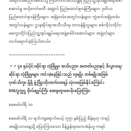
အဆိုပါအစည်းအဝေးသို့
ကြားကာလဒေသန္တရ
ပြည်သူ့အုပ်ချုပ်ရေးဖော်
ဆောင်မှု
ဗဟိုကော်မတီ
အဖွဲ့ဝင်
ပြည်ထောင်စုဝန်ကြီးများ၊
ဒုတိယ
ပြည်ထောင်စုဝန်ကြီးများ၊
အမြဲတမ်းအတွင်းဝန်များ၊
တွဲဖက်အမြဲတမ်း
အတွင်းဝန်များ၊
ဌာနဆိုင်ရာအသီးသီးမှ
တာဝန်ရှိသူများ၊
စစ်ကိုင်းတိုင်း၊
မကွေးတိုင်းပြည်သူ့အုပ်ချုပ်ရေးအဖွဲ့ခေါင်းဆောင်များ၊
အဖွဲ့ဝင်များ
တက်ရောက်ခဲ့ကြပါတယ်။
========================
၄။
ရုပ်ပိုင်းဆိုင်ရာ
လုံခြုံမှု၊
အသိပညာ၊
အတတ်ပညာနှင့်
စီးပွားရေး
📌📌
ဆိုင်ရာ
လုံခြုံမှုများ
ကင်းမဲ့နေခြင်းသည်
လူမျိုး
တစ်မျိုးအဖြစ်
ဂုဏ်သိက္ခာ
ရှိရှိ
ဖွံ့ဖြိုးတိုးတက်လာရန်
လုံး၀မဖြစ်နိုင်ကြောင်း
ဥက္ကဌ
ဗိုလ်ချုပ်ကြီး
စောမူတူးစေးဖိုးပြောကြား
KNU
ဖေဖော်ဝါရီ
၁၀
ဖေဖော်ဝါရီ
၁၁
ရက်ကျရောက်မယ့်
၇၅
နှစ်ပြည့်
စိန်ရတု
ကရင့်
(
)
အမျိုးသားနေ့သို့
ပြောကြားသော
မိန့်ခွန်းမှာကေအဲန်ယူ
ကရင်
-