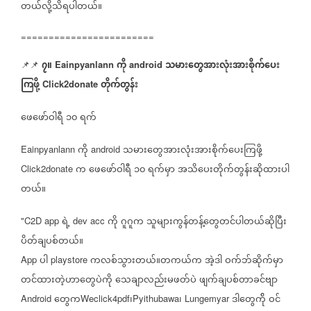
တယ်လို့သိရပါတယ်။
========================
၇။
ကို
သမားတွေအားလုံးအားစိုက်ပေး
📌📌
Eainpyanlann
android
ကြဖို့
တိုက်တွန်း
Click2donate
ဖေဖော်ဝါရီ
၁၀
ရက်
ကို
သမားတွေအားလုံးအားစိုက်ပေးကြဖို့
Eainpyanlann
android
က
ဖေဖော်ဝါရီ
၁၀
ရက်မှာ
အသိပေးတိုက်တွန်းဆိုထားပါ
Click2donate
တယ်။
ရဲ့
ကို
ဂူဂူက
သူများကွန်တန့်တွေတင်ပါတယ်ဆိုပြီး
"C2D app
dev acc
ပိတ်ချပစ်တယ်။
ပါ
ကလစ်သွားတယ်။တကယ်က
အဲ့ဒါ
ဝက်ဘ်ဆိုက်မှာ
App
playstore
တင်ထားတဲ့ဟာတွေပဲကို
သေချာလည်းမဖတ်ပဲ
ဖျက်ချပစ်တာခင်ဗျာ
တွေက
၊
၊
ဒါတွေက်ို
ဝင်
Android
Weclick4pdf
Pyithubawa
Lungemyar