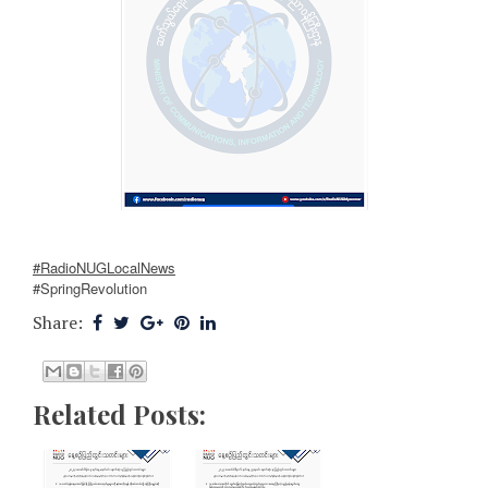
#RadioNUGLocalNews
#SpringRevolution
Share:
Related Posts: