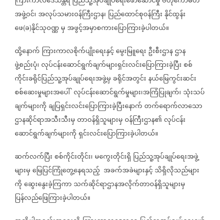
ကြားကာလဒေသန္တရ
ပြည်သူ့အုပ်ချုပ်ရေးဖော်ဆောင်မှု
ဗဟိုကော်မတီ
အဖွဲ့ဝင်၊
အလုပ်သမားဝန်ကြီးဌာန၊
ပြည်ထောင်စုဝန်ကြီး
နိုင်ထွန်း
ဖေ
ခ
နိုင်သုဝဏ္ဏ
မှ
အဖွင့်အမှာစကား‌ပြောကြားခဲ့ပါတယ်။
(
)
ထို့နောက်
ကြားကာလစိုက်ပျိုးရေးနှင့်
မွေးမြူရေး
ဦးစီးဌာန
ဌာန
ဖွဲ့စည်းပုံ၊
လုပ်ငန်းဆောင်ရွက်ချက်များရှင်းလင်းပြောကြားခဲ့ပြီး
စစ်
ကိုင်းခရိုင်ပြည်သူ့အုပ်ချုပ်ရေးအဖွဲ့မှ
ခရိုင်အတွင်း
နယ်မြေကွင်းဆင်း
စစ်ဆေးမှုများအပေါ်
လုပ်ငန်းဆောင်ရွက်မှုများ၊အကြံပြုချက်၊
သုံးသပ်
ချက်များကို
ချပြရှင်းလင်းပြောကြားခဲ့ပြီးနောက်
တက်ရောက်လာသော
ဌာနဆိုင်ရာအသီးသီးမှ
တာဝန်ရှိသူများမှ
ဝန်ကြီးဌာန၏
လုပ်ငန်း
ဆောင်ရွက်ချက်များကို
ရှင်းလင်းပြောကြားခဲ့ပါတယ်။
ဆက်လက်ပြီး
စစ်ကိုင်းတိုင်း၊
မကွေးတိုင်းရှိ
ပြည်သူ့အုပ်ချုပ်ရေးအဖွဲ့
များမှ
မြေပြင်ကြုံတွေ့နေရသည့်
အခက်အခဲများနှင့်
သိရှိလိုသည်များ
ကို
ဆွေးနွေးခဲ့ကြကာ
သက်ဆိုင်ရာဌာနအလိုက်တာဝန်ရှိသူများမှ
ပြန်လည်‌ဖြေကြားခဲ့ပါတယ်။