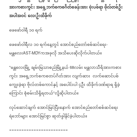
အားကစားကွင်း
အရှေ့ဘက်‌စကစဂိတ်စခန်းအား
ဗုံးပစ်ရာ
ဗိုလ်တစ်ဦး
အပါအဝင်
လေးဦးထိခိုက်
ဖေဖော်ဝါရီ
၁၀
ရက်
ဖေဖော်ဝါရီလ
၁၀
ရက်‌နေ့တွင်
အောင်စည်တော်စစ်ဆင်ရေး
-
မန္တလေး
ကအခုလို
အသိပေးဆိုလိုက်ပါတယ်။
AST-MDY
မန္တလေးမြို့
ချမ်းမြသာစည်မြို့နယ်
လမ်း
မန္တလာသီရိအားကစား
"
68
ကွင်း
အရှေ့ဘက်‌စကစတပ်ဂိတ်အား
လျက်ဆား
လက်ဆောင်ပစ်
ကျွေးခဲ့ရာ
ဗိုလ်တစ်ကောင်နှင့်
အပေါင်းပါ
၄ဦး
ထိခိုက်ဒဏ်ရာရ
ရှိခဲ့
ကြောင်း
စုံစမ်းသိရှိရတယ်
လို့ဆိုပါတယ်။
"
လုပ်ဆောင်ချက်
အောင်မြင်ပြီးနောက်
အောင်စည်တော်စစ်ဆင်ရေး
ရဲဘော်များ
အောင်မြင်စွာ
ဆုတ်ခွါနိုင်ခဲ့ပါတယ်။
========================