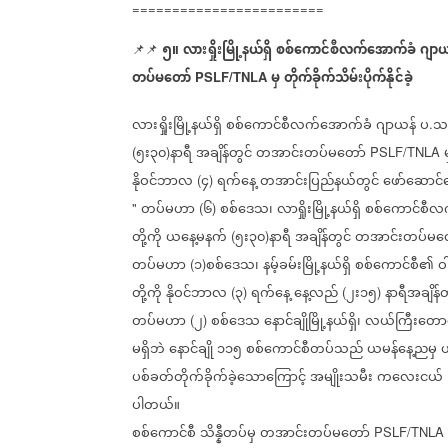
========================
၅။
လားရှိုးမြို့နယ်ရှိ
စစ်ကောင်စီလက်အောက်ခံ
ဂျာယ
📌📌
တပ်မတော်
မှ
တိုက်ခိုက်သိမ်းပိုက်နိုင်ခဲ့
PSLF/TNLA
လားရှိုးမြို့နယ်ရှိ
စစ်ကောင်စီလက်အောက်ခံ
ဂျာယန်
ပ
သ
.
၅း၃၀
နာရီ
အချိန်တွင်
တအာင်းတပ်မတော်
(
)
PSLF/TNLA
နိုဝင်ဘာလ
၄
ရက်နေ့
တအာင်းပြည်နယ်တွင်
ဖော်ဆောင
(
)
တပ်မဟာ
၆
စစ်ဒေသ၊
လာရှိုးမြို့နယ်ရှိ
စစ်ကောင်စီလ
"
(
)
တို့ကို
ယနေ့မနက်
၅း၃၀
နာရီ
အချိန်တွင်
တအာင်းတပ်မတ
(
)
တပ်မဟာ
၁
စစ်ဒေသ၊
နမ့်ခမ်းမြို့နယ်ရှိ
စစ်ကောင်စီ၏
ဝ
(
)
တို့ကို
နိုဝင်ဘာလ
၃
ရက်နေ့
နေ့လည်
၂း၁၅
နာရီအချိန်တ
(
)
(
)
တပ်မဟာ
၂
စစ်ဒေသ
နောင်ချိုမြို့နယ်ရှိ၊
လယ်ကြီးတောက
(
)
မရှိဘဲ
နောင်ချို
၁၁၅
စစ်ကောင်စီတပ်သည်
ယမန်နေ့ညမှ
ပစ်ခတ်တိုက်ခိုက်ခဲ့သောကြောင့်
အမျိုးသမီး
ကလေးငယ်
ပါတယ်။
စစ်ကောင်စီ
သိန္နီတပ်မှ
တအာင်းတပ်မတော်
PSLF/TNLA