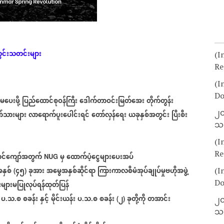
ွင်းသတင်းများ
(I
Re
(I
Do
းမ
ပေးဖို့
ပြည်ထောင်စုဝန်ကြီး
ဒေါက်တာဝင်းမြတ်အေး
တိုက်တွန်း
၂၀
်သားများ
လာရောက်ပူးပေါင်းရင်
တော်လှန်ရေး
ယခုနှစ်အတွင်း
ပြီးစီး
သတ
(I
Re
င်ကျော်အတွက်
မှ
ထောက်ပံ့ငွေများပေးအပ်
NUG
နှစ်
၄၅
ခုအား
အမွေအနှစ်ဆိုင်ရာ
ကြားကာလစီမံအုပ်ချုပ်မှုဗဟိုအဖွဲ့
(I
(
)
Do
းများမပြုလုပ်ရန်ထုတ်ပြန်
ပ
သ
စ
စခန်း
နှင့်
မိုင်းယန်း
ပ
သ
စ
စခန်း
၂
ခုတို့ကို
တအာင်း
.
.
.
.
(
)
၂၀
သတ