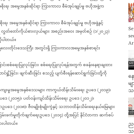
ိုးရ၊
အမွေအနှစ်ဆိုင်ရာ
ကြားကာလ
စီမံအုပ်ချုပ်မှု
ဗဟိုအဖွဲ့က
ိုးရ၊
အမွေအနှစ်ဆိုင်ရာ
ကြားကာလ
စီမံအုပ်ချုပ်မှု
ဗဟိုအဖွဲ့နှင့်
Se
လွှတ်တော်ကိုယ်စားလှယ်များ
အစည်းအဝေး
အမှတ်စဉ်
၁
၂၀၂၃
(
/
)
se
ိုပါတယ်။
Ar
္တလေးတိုင်းဒေသကြီး
အတွင်းရှိ
ကြားကာလအမွေအနှစ်စာရင်း
်းစစ်ရေးပြုလုပ်ခြင်း၊
စစ်ရေးပြုလုပ်ရန်အတွက်
စခန်းနေရာချထား
တင်ရှို့ခြင်း၊
ဖျက်ဆီးခြင်း
စသည့်
ပျက်စီးရန်ဆောင်ရွက်ခြင်းတို့ကို
နေ
မျ
ျေးမှုအမွေအနှစ်ဒေသများ
ကာကွယ်ထိန်းသိမ်းရေး
ဥပဒေ
၂၀၁၉
၊
(
)
သမ
ဥပဒေ
၂၀၁၅
၊
ပတ်ဝန်းကျင်ထိန်းသိမ်းရေး
ဥပဒေ
၂၀၁၂
၊
(
)
(
)
ာဥပဒေ
၂၀၁၈
၊
ဇီဝမျိုးစုံမျိုးကွဲနှင့်
သဘာဝထိန်းသိမ်းရေးနယ်မြေများ
(
)
မ်းဖက်မှုတိုက်ဖျက်ရေးဥပဒေ
၂၀၁၄
တို့အပြင်
နိုင်ငံတကာ
ဆက်စပ်
(
)
ားပါတယ်။
ညန
သတ