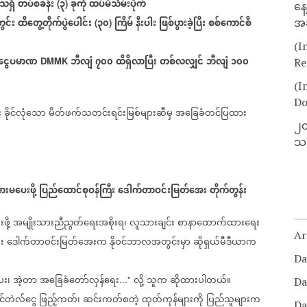
ေသရှိ
တပ်စခန်း
၃
ခုကို
ထပ်မံသိမ်းပိုက်
(
)
နေ
င်း
ထိတွေ့တိုက်ပွဲပေါင်း
၃၀
ကြိမ်
နီးပါး
ဖြစ်ပွားခဲ့ပြီး
စစ်ကောင်စီ
အခ
(
)
(I
ငွေပမာဏ
ဘီလျံ
၇၀၀
ထိရှိလာပြီး
တစ်လလျှင်
ဘီလျံ
၁၀၀
DMMK
Re
(I
Do
်
ခိုင်လုံသော
မိတ်ဖက်သတင်းရင်းမြစ်များဆီမှ
အခြေခံတင်ပြထား
၂၀
သတ
ားမ
ပေးဖို့
ပြည်ထောင်စုဝန်ကြီး
ဒေါက်တာဝင်းမြတ်အေး
တိုက်တွန်း
ဖို့
အမျိုးသားညီညွတ်ရေးအစိုးရ၊
လူသားချင်း
စာနာထောက်ထားရေး
Ar
း
ဒေါက်တာဝင်းမြတ်အေးက
နိုဝင်ဘာလအတွင်းမှာ
ဆိုရှယ်မီဒီယာက
Da
ေး၊
အဲ့တာ
အ
ခြေခံ
တော်လှန်
ရေး
လို့
သူက
ဆိုထားပါတယ်။
..."
Da
ိုင်တဲလ်ငွေ
ဖြည့်ကတ်၊
ဆင်းကတ်စတဲ့
ထုတ်ကုန်များကို
ပြည်သူများက
Da