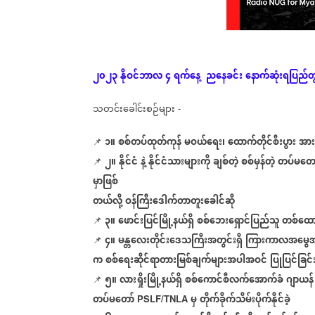
၂၀၂၃
နိုဝင်ဘာလ
၄
ရက်နေ့
ညနေခင်း
နောက်ဆုံး
ရပြည်တ
သတင်းခေါင်းစဉ်များ
-
၁။
စစ်တပ်ထုတ်ကုန်
မဝယ်
ရေး၊
ထောက်တိုင်စီးပွား
အာ
📌
​
၂။
နိုင်ငံ
နဲ့
နိုင်ငံသားများကို
ချစ်တဲ့
စစ်မှန်တဲ့
တပ်မတော
📌
မှာဖြစ်
တယ်လို့
ဝန်ကြီးဒေါက်တာတူးခေါင်ဆို
၃။
ဖောင်းပြင်မြို့နယ်ရှိ
စစ်‌ဘေးရှောင်ပြည်သူ
တစ်ထော
📌
၄။
မန္တလေးတိုင်းဒေသကြီးအတွင်းရှိ
ကြားကာလအမွေအ
📌
က
စစ်ရေးဆိုင်ရာတားမြစ်ချက်များအပါအဝင်
ပြုပြင်ခြင်
၅။
လားရှိုးမြို့နယ်ရှိ
စစ်ကောင်စီလက်အောက်ခံ
ဂျာယန်
📌
တပ်မတော်
မှ
တိုက်ခိုက်သိမ်းပိုက်နိုင်ခဲ့
PSLF/TNLA