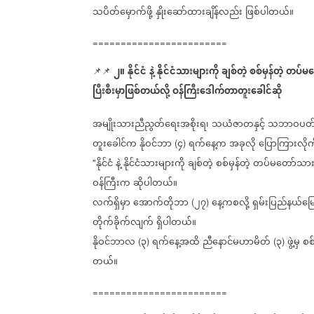
သပိတ်မှောက်ဖို့
နှိုးဆော်ထားချိန်လည်း
ဖြစ်ပါတယ်။
========================
၂။
နိုင်ငံ
နဲ့
နိုင်ငံသားများကို
ချစ်တဲ့
စစ်မှန်တဲ့
တပ်မတ
📌📌
ပြီးစီးမှာဖြစ်
တယ်လို့
ဝန်ကြီးဒေါက်တာတူးခေါင်ဆို
အမျိုးသားညီညွတ်ရေးအစိုးရ၊
သယံဇာတနှင့်
သဘာဝပတ်ဝန
တူးခေါင်က
နိုဝင်ဘာ
၄
ရက်နေ့က
အခုလို
ပြောကြားလို
(
)
နိုင်ငံ
နဲ့
နိုင်ငံသားများကို
ချစ်တဲ့
စစ်မှန်တဲ့
တပ်မတော်သား
"
ဝန်ကြီးက
ဆိုပါတယ်။
လက်ရှိမှာ
အောက်တိုဘာ
၂၇
နေ့ကစလို့
ရှမ်းပြည်နယ်မြေ
(
)
တိုက်ခိုက်လျက်
ရှိပါတယ်။
နိုဝင်ဘာလ
၃
ရက်နေ့အထိ
ညီနောင်မဟာမိတ်
၃
ဖွဲ့မှ
စစ
(
)
(
)
တယ်။
========================