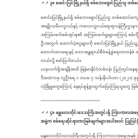
၃။
ဖောင်းပြင်မြို့နယ်ရှိ
စစ်‌ဘေးရှောင်ပြည်သူ
တစ်ထ
📌📌
ဖောင်းပြင်မြို့နယ်ရှိ
စစ်‌ဘေးရှောင်ပြည်သူ
တစ်ထောင်ကျေ
အမျိုးသမီး၊လူငယ်နှင့်
ကလေးသူငယ်ရေးရာဝန်ကြီးဌာန
အကြမ်းဖက်စစ်အုပ်စု၏
အကြမ်းဖက်မှုများကြောင့်
စစ်ကို
ဦးအတွက်
ထောက်ပံ့ငွေများကို
ဖောင်းပြင်မြို့နယ်
ပြည်သူ့
ထောက်ထားရေးနှင့်
ဘေးအန္တရာယ်စီမံခန့်ခွဲရေးတာဝန်ခံ
အ
တယ်လို့
ဖော်ပြပါတယ်။
ယခုလက်ရှိအချိန်အထိ
မြန်မာနိုင်ငံတစ်ဝန်း
ပြည်တွင်းနေရပ
ဒီအထဲကမှ
လူဦးရေ
၁
ဒသမ
၇
သန်းနီးပါးဟာ
၂၀၂၁
ခုန
(
)
လုံခြုံမှုတွေကြောင့်
နေရပ်စွန့်ခွာထွက်ပြေးကြရသူတွေ
ဖြစ
========================
၄။
မန္တလေးတိုင်းဒေသကြီးအတွင်းရှိ
ကြားကာလအမွေ
📌📌
အဖွဲ့က
စစ်ရေးဆိုင်ရာတားမြစ်ချက်များအပါအဝင်
ပြုပြင်
မန္တလေးတိုင်းဒေသကြီးအတွင်းရှိ
ကြားကာလအမွေအနှစ်