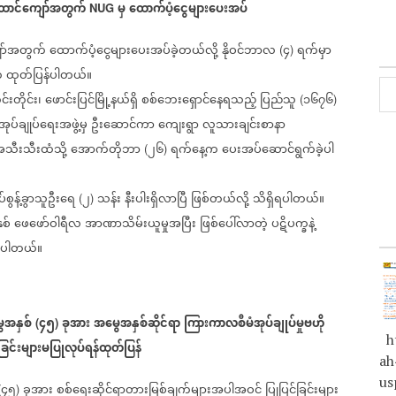
ောင်ကျော်အတွက်
မှ
ထောက်ပံ့ငွေများပေးအပ်
NUG
ာ်အတွက်
ထောက်ပံ့ငွေများပေးအပ်ခဲ့တယ်လို့
နိုဝင်ဘာလ
၄
ရက်မှာ
(
)
က
ထုတ်ပြန်ပါတယ်။
င်းတိုင်း၊
ဖောင်းပြင်မြို့နယ်ရှိ
စစ်ဘေးရှောင်နေရသည့်
ပြည်သူ
၁၆၇၆
(
)
အုပ်ချုပ်ရေးအဖွဲ့မှ
ဦးဆောင်ကာ
ကျေးရွာ
လူသားချင်းစာနာ
သီးသီးထံသို့
အောက်တိုဘာ
၂၆
ရက်နေ့က
ပေးအပ်‌ဆောင်ရွက်ခဲ့ပါ
(
)
်စွန့်ခွာသူဦးရေ
၂
သန်း
နီးပါးရှိလာပြီ
ဖြစ်တယ်လို့
သိရှိရပါတယ်။
(
)
ှစ်
ဖေဖော်ဝါရီလ
အာဏာသိမ်းယူမှုအပြီး
ဖြစ်ပေါ်လာတဲ့
ပဋိပက္ခနဲ့
်ပါတယ်။
အနှစ်
၄၅
ခုအား
အမွေအနှစ်ဆိုင်ရာ
ကြားကာလစီမံအုပ်ချုပ်မှုဗဟို
(
)
ht
ခြင်းများမပြုလုပ်ရန်ထုတ်ပြန်
ah
us
၄၅
ခုအား
စစ်ရေးဆိုင်ရာတားမြစ်ချက်များအပါအဝင်
ပြုပြင်ခြင်းများ
(
)