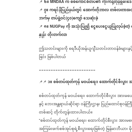
၆။
က
စစ်ကောင်စီတပ်၏
ကိုးကန့်တုန်ရှမ်းဒ
📌
MNDAA
၇။
ကရင်နီပြည်နယ်တွင်
အောက်တိုဘာလ
တစ်လတာအတွ
📌
ဘက်မှ
တပ်ဖွဲ့ဝင်
၄၀
ကျော်
သေဆုံးခဲ့
(
)
၈။
ကို
အသုံးပြု၍
ငွေပေးငွေယူပြုလုပ်ခဲ့တဲ့
📌
NUGPay
နှုန်း
တိုးတက်လာ
ဤသတင်းများကို
ရေဒီယိုအန်ယူဂျီသတင်းတာဝန်ခံများနှင့
ခြင်း
ဖြစ်ပါတယ်
========================
၁။
စစ်တပ်ထုတ်ကုန်
မဝယ်
ရေး၊
ထောက်တိုင်စီးပွား
အ
📌📌
​
စစ်တပ်ထုတ်ကုန်
မဝယ်
ရေး၊
ထောက်တိုင်စီးပွား
အားမ
ပေး
​
နှင့်
ဘေးအန္တရာယ်ဆိုင်ရာ
ဝန်ကြီးဌာန၊
ပြည်ထောင်စုဝန်ကြီ
တစ်ဆင့်
တိုက်တွန်းထားပါတယ်။
စစ်တပ်ထုတ်ကုန်
မဝယ်
ရေး၊
ထောက်တိုင်စီးပွား
အားမ
ပ
"
​
အကြမ်းဖက်စစ်အုပ်စုရဲ့စီးပွားရေးဖြစ်တဲ့
မြန်မာဘီယာ၊
မ