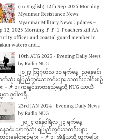
(In English) 12th Sep 2025 Morning
Myanmar Resistance News
Myanmar Military News Updates –
p 12, 2025 Morning 🚩🚩 1. Poachers kill AA
curity officer and coastal guard member in
akan waters and...
10th AUG 2023 - Evening Daily News
by Radio NUG
၂၀၂၃ သြဂုတ်လ ၁၀ ရက်နေ့ ညနေခင်း
ာက်ဆုံး ရပြည်တွင်းသတင်းများ သတင်းခေါင်းစဉ်
ား - 📌 ၁။ ကချင်အာဇာနည်နေ့သို့ NUG ယာယီ
္မတ ဒူဝါလရှီ...
23rd JAN 2024 - Evening Daily News
by Radio NUG
၂၀၂၄ ဇန်နဝါရီလ ၂၃ ရက်နေ့
ေခင်း နောက်ဆုံး ရပြည်တွင်းသတင်းများ
င်းခေါင်းစဉ်များ - 📌 ၁။ အိန္ဒိယသို့ ထွက်ပြေး