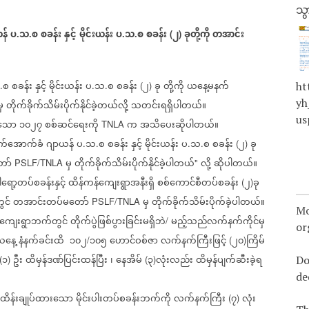
သွ
န်
ပ
သ
စ
စခန်း
နှင့်
မိုင်းယန်း
ပ
သ
စ
စခန်း
၂
ခုတို့ကို
တအာင်း
.
.
.
.
(
)
စ
စခန်း
နှင့်
မိုင်းယန်း
ပ
သ
စ
စခန်း
၂
ခု
တို့ကို
ယနေ့မနက်
ht
.
.
.
(
)
yh
မှ
တိုက်ခိုက်သိမ်းပိုက်နိုင်ခဲ့တယ်လို့
သတင်းရရှိပါတယ်။
us
်သော
၁၀၂၇
စစ်ဆင်ရေးကို
က
အသိပေးဆိုပါတယ်။
TNLA
က်အောက်ခံ
ဂျာယန်
ပ
သ
စ
စခန်း
နှင့်
မိုင်းယန်း
ပ
သ
စ
စခန်း
၂
ခု
.
.
.
.
(
)
ော်
မှ
တိုက်ခိုက်သိမ်းပိုက်နိုင်ခဲ့ပါတယ်
လို့
ဆိုပါတယ်။
PSLF/TNLA
"
ါရော့တပ်စခန်းနှင့်
ထိန်ကန်ကျေးရွာအနီးရှိ
စစ်ကောင်စီတပ်စခန်း
၂
ခု
(
)
ွင်
တအာင်းတပ်မတော်
မှ
တိုက်ခိုက်သိမ်းပိုက်ခဲ့ပါတယ်။
PSLF/TNLA
Mo
ျေးရွာဘက်တွင်
တိုက်ပွဲဖြစ်ပွားခြင်းမရှိဘဲ
မည့်သည်လက်နက်ကိုင်မှ
/
or
ယနေ့
နံနက်ခင်းထိ
၁၀၂
၁၀၅
ဟောင်ဝစ်ဇာ
လက်နက်ကြီးဖြင့်
၂၀
ကြိမ်
/
(
)
၁
ဦး
ထိမှန်ဒဏ်ပြင်းထန်ပြီး
၊
နေအိမ်
၃
လုံးလည်း
ထိမှန်ပျက်ဆီးခဲ့ရ
Do
(
)
(
)
de
ထိန်းချုပ်ထားသော
မိုင်းပါးတပ်စခန်းဘက်ကို
လက်နက်ကြီး
၇
လုံး
(
)