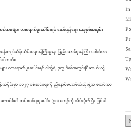
In
Mi
Po
ော်သားများ
လာရောက်ပူးပေါင်းရင်
တော်လှန်ရေး
ယခုနှစ်အတွင်း
Pr
Sa
်းကျင်ထိန်းသိမ်းရေးဝန်ကြီးဌာန၊
ပြည်ထောင်စုဝန်ကြီး
ဒေါက်တာ
Up
က်ပါတယ်။
များ
လာရောက်ပူးပေါင်းရင်
ငါတို့ရဲ့
ဒုက္ခ
ဒီနှစ်အတွင်းပြီးတယ်
လို့
"
We
We
ာက်ပိုင်းမှာ
၁၀၂၇
စစ်ဆင်ရေးကို
ညီနောင်မဟာမိတ်သုံးဖွဲ့က
စတင်ကာ
်ကောင်စီ၏
တပ်စခန်းစုစုပေါင်း
၉၀
ကျော်ကို
သိမ်းပိုက်ပြီး
ဖြစ်ပါ
(
)