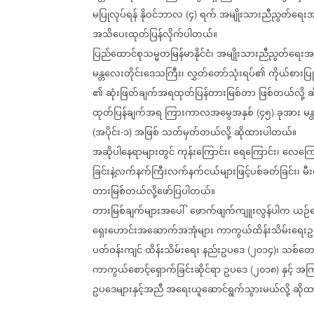
မပြုလုပ်ရန်
နိုဝင်ဘာလ
၄
ရက်
အမျိုးသားညီညွတ်ရေးအစ
(
)
အသိပေးထုတ်ပြန်လိုက်ပါတယ်။
ပြည်ထောင်စုသမ္မတမြန်မာနိုင်ငံ၊
အမျိုးသားညီညွတ်ရေးအစ
မန္တလေးတိုင်းဒေသကြီး၊
လွှတ်တော်သုံးရပ်၏
ကိုယ်စားပြု
၏
ဆုံးဖြတ်ချက်အရထုတ်ပြန်တားမြစ်တာ
ဖြစ်တယ်လို့
ဆ
ထုတ်ပြန်ချက်အရ
ကြားကာလအမွေအနှစ်
၄၅
ခုအား
မန
(
)
အပိုင်း
၁
အဖြစ်
သတ်မှတ်တယ်လို့
ဆိုထားပါတယ်။
(
-
)
အဆိုပါနေရာများတွင်
ကုန်းကြောင်း၊
ရေကြောင်း၊
လေကြောင
ခြင်းနဲ့လက်နက်ကြီးလက်နက်ငယ်များဖြင့်ပစ်ခတ်ခြင်း၊
မီး
တားမြစ်တယ်လို့ဖော်ပြပါတယ်။
တားမြစ်ချက်များအပေါ်
ဖောက်ဖျက်ကျူးလွန်ပါက
ယဉ်က
ရှေးဟောင်းအဆောက်အအုံများ
ကာကွယ်ထိန်းသိမ်းရေး
ပတ်ဝန်းကျင်
ထိန်းသိမ်းရေး
နည်းဥပဒေ
၂၀၁၄
၊
သစ်တေ
(
)
ကာကွယ်စောင့်ရှောက်ခြင်းဆိုင်ရာ
ဥပဒေ
၂၀၁၈
နှင့်
အကြ
(
)
ဥပဒေများနှင့်အညီ
အရေးယူဆောင်ရွက်သွားမယ်လို့
ဆိုထ