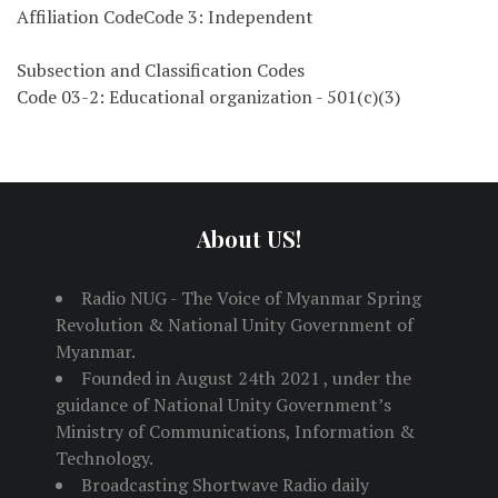
Affiliation CodeCode 3: Independent
Subsection and Classification Codes
Code 03-2: Educational organization - 501(c)(3)
About US!
Radio NUG - The Voice of Myanmar Spring
Revolution & National Unity Government of
Myanmar.
Founded in August 24th 2021 , under the
guidance of National Unity Government’s
Ministry of Communications, Information &
Technology.
Broadcasting Shortwave Radio daily