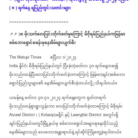
၈
ရက်နေ့
ရပြည်တွင်းသတင်းများ
(
)
========================
၁။
မိုးသက်လေပြင်းတိုက်ခတ်မှုကြောင့်
မီဇိုရမ်ပြည်နယ်ကမြန်မာ
📌📌
စစ်ဘေးရှောင်စခန်းမှနေအိမ်များပျက်စီး
ဧပြီလ
၁
၂၀၂၄
The Matupi Times
/
နိူင်ငံ၊
မီဇိုရမ်ပြည်နယ်တွင်
ပြီးခဲ့တဲ့မတ်လ
၃၀
ရက်နေ့ကစ၍
India
မိုးသည်းထန်ပြီးလေပြင်းတိုက်ခတ်ခဲ့တာကြောင့်
မြန်မာ
ချင်း
စစ်ဘေး
(
)
ရှောင်ပြည်သူများ၏
နေအိမ်များပျက်စီးခဲ့တယ်လို့့သိရပါတယ်။
ယမန်နေ့
မတ်လ
၃၀
၃၁
၂၀၂၄
ရက်နေ့တွေက
ရုတ်တရက်
-
.
မိုးသည်းထန်စွာရွာသွန်းကာ
လေပြင်းတိုက်ခတ်ခဲ့တာကြောင့်
မိဇိုရမ်၊
၊
ခရိုင်
နှင့်
အတွင်းရှိ
Aizawl District
( Kolasip)
Lawngtlai District
ချင်းပြည်နယ်၊မတူပီမြို့နယ်မှ
စစ်ဘေးရှောင်အများစုနေထိုင်သည့်
နေအိမ်များသည်
လေဘေးအန္တာရာယ်နဲ့
ရင်ဆိုင်ကြုံတွေ့ခဲ့ရပါတယ်။