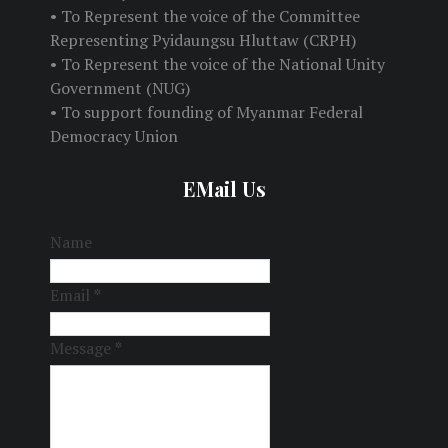
• To Represent the voice of the Committee
Representing Pyidaungsu Hluttaw (CRPH)
• To Represent the voice of the National Unity
Government (NUG)
• To support founding of Myanmar Federal
Democracy Union
EMail Us
Name
Email
*
Message
*