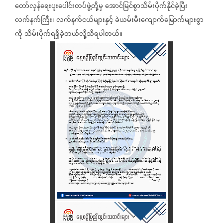
တော်လှန်ရေးပူးပေါင်းတပ်ဖွဲ့တို့မှ
အောင်မြင်စွာသိမ်းပိုက်နိုင်ခဲ့ပြီး
လက်နက်ကြီး၊
လက်နက်ငယ်များနှင့်
ခဲယမ်းမီးကျောက်မြောက်များစွာ
ကို
သိမ်းပိုက်ရရှိခဲ့တယ်လို့သိရပါတယ်။