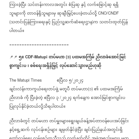
ကြားခဲ့ပြီး
သင်တန်းကာလအတွင်း
စံပြဆု
နှင့်
လက်ဖြောင့်ဆု
ရရှိ
သူများကို
တာဝန်ရှိသူများမှ
ဆုချီးမြှင့်ပေးခဲ့တယ်လို့
CNO/CNDF
သတင်းပြန်ကြားရေးနှင့်
ပြည်သူ့ဆက်ဆံရေးဌာန
က
သတင်းထုတ်ပြန်
(
)
ပါတယ်။
========================
၅။
တပ်မဟာ
၁
ပထမအကြိမ်
ညီလာခံအောင်မြင်
📌📌
CDF-Matupi
(
)
စွာကျင်းပ
၊
စစ်ရေးအရှိန်မြှင့်
လုပ်ဆောင်သွားမည်ဟုဆို
ဧပြီလ
၅
၂၀၂၄
The Matupi Times
/
ချင်းလဲန်းကာကွယ်ရေးတပ်ဖွဲ့
မတူပီ
တပ်မဟာ
၁
၏
ပထမအကြိမ်
(
)
ညီလာခံ
ကို
ပြီးခဲ့တဲ့
ဧပြီလ
၃
၂၀၂၄
ရက်နေ့က
အောင်မြင်စွာကျင်းပ
/
ပြုလုပ်နိုင်ခဲ့တယ်လို့သိရပါတယ်။
ညီလာခံတွင်
တပ်မဟာ
တပ်မှူးများရွေးချယ်ခန့်အပ်တာဝန်ပေးအပ်ခြင်း
နှင့်ရှေ့ဆက်
လုပ်ငန်းစဉ်များ
ချမှတ်နိုင်ခဲ့ပြီး
ချင်းပြည်နယ်အတွင်းရှိ
တော်လှန်ရေး
လမ်းစဉ်တူညီသည့်
လက်နက်ကိုင်
အဖွဲ့အစည်းများ၊
မတူ