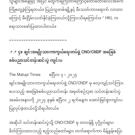
သူများအနေဖြင့်
အပြင်
မထွက်ရဲကြတာကြောင့်တော်တော်လေးအခက်
ကြုံတွေ့ခဲ့ကြရတယ်။
ပြည်သူတစ်ချို့နှင့်
မီးသတ်ကားရောက်
လာတာ
ကြောင့်
မီးငြိမ်းသတ်နိုင်ခဲ့ကြတယ်လို့ကြားသိရကြောင်း။
က
" HKL
ရေးသားဖော်ပြထားပါတယ်။
========================
၄။
ချင်းအမျိုးသားကာကွယ်ရေးတပ်ဖွဲ့
အခြေခံ
📌📌
CNO/CNDF
စစ်ပညာသင်တန်းဆင်းပွဲ
ကျင်းပ
ဧပြီလ
၄
၊
၂၀၂၄
The Matupi Times
ချင်းအမျိုးသားကာကွယ်ရေးတပ်ဖွဲ့
မှ
လေ့ကျင့်သင်ကြား
CNO/CNDF
ပေးသည့်
အခြေခံစစ်ပညာသင်တန်း
အမှတ်စဉ်
၃၈
သင်တန်းဆင်းပွဲ
(
)
အခမ်းအနားကို
၂၀၂၄
ခုနှစ်
ဧပြီလ
၂
ရက်နေ့က
အောင်မြင်စွာကျင်းပ
ပြုလုပ်ခဲ့တယ်လို့သိရပါတယ်။
အဆိုပါ
သင်တန်းဆင်းပွဲသို့
မှ
တာဝန်ရှိ
ပုဂ္ဂိုလ်များ၊
CNO/CNDF
ဖိတ်ကြားထားသည့်
ဧည့်သည်တော်များ
တက်ရောက်ကာ
မိန့်ခွန်းပြော