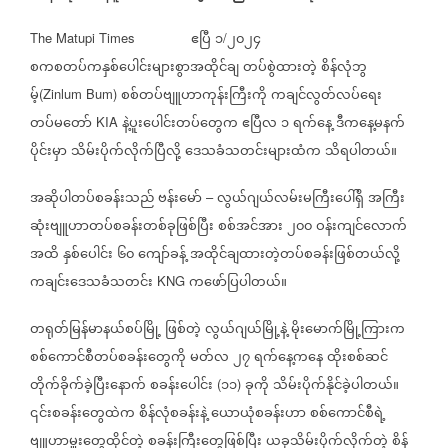
ဧပြီ
၁
၂၀၂၄
The Matupi Times
/
စကစတပ်ကနှစ်ပေါင်းများစွာအထိုင်ချ
တပ်စွဲထားတဲ့
စိန်လုံဘွ
မ့်
စစ်တပ်ဗျူဟာကုန်းကြီးကို
ကချင်လွတ်လပ်ရေး
(Zinlum Bum)
တပ်မတော်
နဲ့ပူးပေါင်းတပ်တွေက
ဧပြီလ
၁
ရက်နေ့
ဒီကနေ့မနက်
KIA
ပိုင်းမှာ
သိမ်းပိုက်လိုက်ပြီလို့
ဒေသခံသတင်းများထံက
သိရပါတယ်။
အဆိုပါတပ်စခန်းသည်
ဗန်းမော်
လွယ်ဂျယ်လမ်းမကြီးပေါ်ရှိ
အကြီး
–
ဆုံးဗျူဟာတပ်စခန်းတစ်ခုဖြစ်ပြီး
စစ်အင်အား
၂၀၀
ဝန်းကျင်လောက်
အထိ
နှစ်ပေါင်း
၆၀
ကျော်ခန့်
အထိုင်ချထားတဲ့တပ်စခန်းဖြစ်တယ်လို့
ကချင်းဒေသခံသတင်း
ကဖော်ပြပါတယ်။
KNG
တရုတ်မြန်မာနယ်စပ်မြို့
ဖြစ်တဲ့
လွယ်ဂျယ်မြို့နဲ့
မိုးမောက်မြို့ကြားက
စစ်ကောင်စီတပ်စခန်းတွေကို
မတ်လ
၂၇
ရက်နေ့ကနေ
ထိုးစစ်ဆင်
တိုက်ခိုက်ခဲ့ပြီးနောက်
စခန်းပေါင်း
၁၁
ခုကို
သိမ်းပိုက်နိုင်ခဲ့ပါတယ်။
(
)
၎င်းစခန်းတွေထဲက
စိန်လုံစခန်းနဲ့
ယောယုံစခန်းဟာ
စစ်ကောင်စီရဲ့
ဗျူဟာမှူးတွေထိုင်တဲ့
စခန်းကြီးတွေဖြစ်ပြီး
ယခုသိမ်းပိုက်လိုက်တဲ့
စိန်