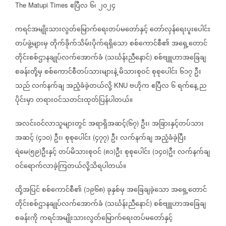
ဧပြီလ
၆၊
၂၀၂၄
The Matupi Times
ကရင်အမျိုးသားလွတ်မြောက်ရေးတပ်မတော်နှင့်
တော်လှန်ရေးပူးပေါင်း
တပ်ဖွဲ့များမှ
တိုက်ခိုက်သိမ်းပိုက်ရရှိသော
စစ်ကောင်စီ၏
အရှေ့တောင်
တိုင်းစစ်ဌာနချုပ်လက်အောက်ခံ
သင်္ဃန်းညီနောင်
စစ်ဗျူဟာအခြေချ
(
)
စခန်းတို့မှ
စစ်ကောင်စီတပ်သားများနဲ့
မိသားစုဝင်
စုစုပေါင်း
၆၁၇
ဦး
သည်
လက်နက်ချ
အညံ့ခံခဲ့တယ်လို့
ဗဟိုက
ဧပြီလ
၆
ရက်နေ့
ည
KNU
ပိုင်းမှာ
တရားဝင်သတင်းထုတ်ပြန်ပါတယ်။
အလင်းဝင်လာသူများတွင်
အရာရှိအဆင့်
၆၇
ဦး၊
အခြားနှင့်တပ်သား
(
)
အဆင့်
၄၁၀
ဦး၊
စုစုပေါင်း
၄၇၇
ဦး
လက်နက်ချ
အညံ့ခံခဲ့ပြီး
(
)
(
)
ရဲမေ
၅၉
ဦးနှင့်
တပ်မိသားစုဝင်
၈၁
ဦး
စုစုပေါင်း
၁၄၀
ဦး
လက်နက်ချ
(
)
(
)
(
)
ဝင်ရောက်လာခဲ့ကြတယ်လို့သိရပါတယ်။
ထို့အပြင်
စစ်ကောင်စီ၏
၁၉၆၈
ခုနှစ်မှ
အခြေချခဲ့သော
အရှေ့တောင်
(
)
တိုင်းစစ်ဌာနချုပ်လက်အောက်ခံ
သင်္ဃန်းညီနောင်
စစ်ဗျူဟာအခြေချ
(
)
စခန်းကို
ကရင်အမျိုးသားလွတ်မြောက်ရေးတပ်မတော်နှင့်