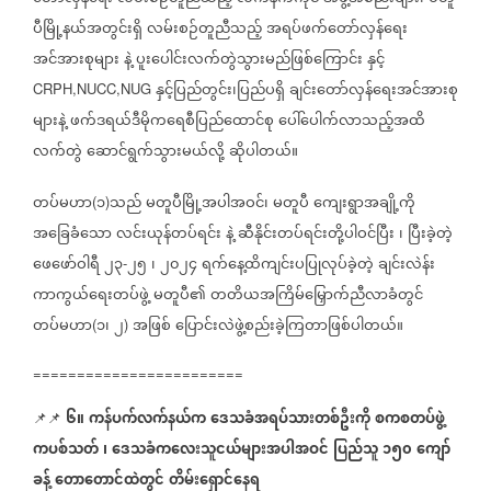
ပီမြို့နယ်အတွင်းရှိ
လမ်းစဉ်တူညီသည့်
အရပ်ဖက်တော်လှန်ရေး
အင်အားစုများ
နဲ့
ပူးပေါင်းလက်တွဲသွားမည်ဖြစ်ကြောင်း
နှင့်
နှင့်ပြည်တွင်း၊ပြည်ပရှိ
ချင်းတော်လှန်ရေးအင်အားစု
CRPH,NUCC,NUG
များနဲ့
ဖက်ဒရယ်ဒီမိုကရေစီပြည်ထောင်စု
ပေါ်ပေါက်လာသည့်အထိ
လက်တွဲ
ဆောင်ရွက်သွားမယ်လို့
ဆိုပါတယ်။
တပ်မဟာ
၁
သည်
မတူပီမြို့အပါအဝင်၊
မတူပီ
ကျေးရွာအချို့ကို
(
)
အခြေခံသော
လင်းယုန်တပ်ရင်း
နဲ့
ဆီနိုင်းတပ်ရင်းတို့ပါဝင်ပြီး
၊
ပြီးခဲ့တဲ့
ဖေဖော်ဝါရီ
၂၃
၂၅
၊
၂၀၂၄
ရက်နေ့ထိကျင်းပပြုလုပ်ခဲ့တဲ့
ချင်းလဲန်း
-
ကာကွယ်ရေးတပ်ဖွဲ့
မတူပီ၏
တတိယအကြိမ်မြှောက်ညီလာခံတွင်
တပ်မဟာ
၁၊
၂
အဖြစ်
ပြောင်းလဲဖွဲ့စည်းခဲ့ကြတာဖြစ်ပါတယ်။
(
)
========================
၆။
ကန်ပက်လက်နယ်က
ဒေသခံအရပ်သားတစ်ဦးကို
စကစတပ်ဖွဲ့
📌📌
ကပစ်သတ်
၊
ဒေသခံကလေးသူငယ်များအပါအဝင်
ပြည်သူ
၁၅၀
ကျော်
ခန့်
တောတောင်ထဲတွင်
တိမ်းရှောင်နေရ