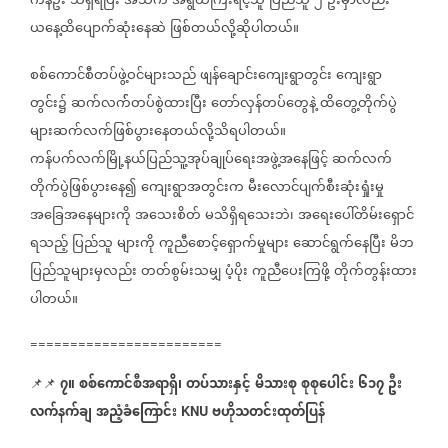
ကနဦး
သိရှိရပြီး
အသက်
အရွယ်ကြီးရင့်သူ
ပြည်သူ
၂
ဦးမှာလည်း
ယနေ့ထိပျောက်ဆုံးနေဆဲ
ဖြစ်တယ်လို့ဆိုပါတယ်။
စစ်ကောင်စီတပ်ဖွဲ့ဝင်များသည်
ဖျန်ချောင်းကျေးရွာတွင်း
ကျေးရွာ
တွင်း၌
ဆက်လက််တပ်စွဲထားပြီး
တော်လှန်တပ်တွေနဲ့
ထိတွေ့တိုက်ပွဲ
များဆက်လက်ဖြစ်ပွားနေတယ်လို့သိရပါတယ်။
ကန်ပက်လက်မြို့နယ်ပြည်သူ့အုပ်ချုပ်ရေးအဖွဲ့အနေဖြင့်
ဆက်လက်
တိုက်ပွဲဖြစ်ပွားနေ၍
ကျေးရွာအတွင်းက
မီးလောင်ပျက်စီးဆုံးရှုံးမှု
အခြေအနေများကို
အသေးစိတ်
မသိရှိရသေးဘဲ၊
အရေးပေါ်တိမ်းရှောင်
ရသည့်
ပြည်သူ
များကို
ကူညီစောင့်ရှောက်မှုများ
ဆောင်ရွက်နေပြီး
မိဘ
ပြည်သူများမှလည်း
တတ်စွမ်းသမျှ
ပံ့ပိုး
ကူညီပေးကြဖို့
တိုက်တွန်းထား
ပါတယ်။
========================
၇။
စစ်ကောင်စီအရာရှိ၊
တပ်သားနှင့်
မိသားစု
စုစုပေါင်း
၆၁၇
ဦး
📌📌
လက်နက်ချ
အညံ့ခံကြောင်း
ဗဟိုသတင်းထုတ်ပြန်
KNU