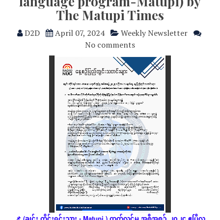
language program-Matupi) by
The Matupi Times
D2D
April 07, 2024
Weekly Newsletter
No comments
ချင်း
တိုင်းရင်းသား
ထုတ်လွှင့်မှု
အစီအစဥ်
၂၀၂၄
ဧပြီလ
📌
(
- Matupi )