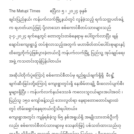
ဧပြီလ
၅
၊
၂၀၂၄
ခုနှစ်
The Matupi Times
ချင်းပြည်နယ်၊
ကန်ပက်လက်မြို့နယ်တွင်
လွန်ခဲ့သည့်
ရက်သတ္တပတ်ခန့်
က
ရဟတ်ယာဉ်ဖြင့်
ပို့လာသော
စစ်ကောင်စီတပ်သားများသည်
၃
၄
၂၀၂၄
ရက်နေ့တွင်
တောတွင်းတစ်နေရာမှ
ပေါ်ထွက်လာပြီး
ဖျန်
-
-
ချောင်းကျေးရွာ၌
တပ်စွဲလာသည့်အတွက်
မဟာမိတ်တပ်ပေါင်းစုများနှင့်
ထိတွေ့တိုက်ပွဲဖြစ်ပွားခဲ့တယ်လို့
ကန်ပက်လက်မြို့
ပြည်သူ့
အုပ်ချုပ်ရေး
အဖွဲ့
ကသတင်းထုန်ပြန်ပါတယ်။
အဆိုပါတိုက်ပွဲကြောင့်
စစ်ကောင်စီတပ်မှ
ရည်ရွယ်ချက်ရှိရှိ
မီးရှို့
ဖျက်ဆီးခြင်းတို့ကြောင့်
ကျေးရွာတွင်းရှိ
နေအိမ်တချို့
မီးလောင်ပျက်စီး
မှုများရှိပြီး
၊
ကန်ပက်လက်နယ်ဒေသခံ
ကလေးသူငယ်များအပါအဝင်
၊
ပြည်သူ
၁၅၀
ကျော်ခန့်သည်
ဘေးလွတ်ရာ
နေရာတောတောင်များထဲ
တွင်
တိမ်းရှောင်နေရတယ်လို့သိရပါတယ်။
ကျေးရွာအတွင်း
ကျန်ရစ်ခဲ့သူ
၆၅
နှစ်အရွယ်ရှိ
အမျိုးသားတစ်ဦးကို
လည်း
စစ်ကောင်စီတပ်သားများမှ
သေနတ်ဖြင့်
ပစ်သတ်ထားသည်ဟု