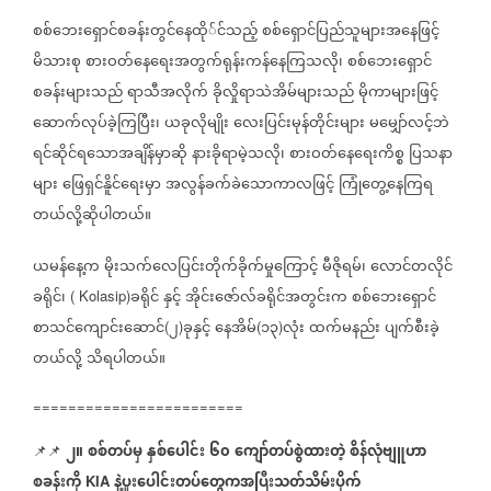
စစ်ဘေးရှောင်စခန်းတွင်နေထို်င်သည့်
စစ်ရှောင်ပြည်သူများအနေဖြင့်
မိသားစု
စားဝတ်နေရေးအတွက်ရုန်းကန်နေကြသလို၊
စစ်ဘေးရှောင်
စခန်းများသည်
ရာသီအလိုက်
ခိုလှိုရာသဲအိမ်များသည်
မိုကာများဖြင့်
ဆောက်လုပ်ခဲ့ကြပြီး၊
ယခုလိုမျိုး
လေးပြင်းမုန်တိုင်းများ
မမျှော်လင့်ဘဲ
ရင်ဆိုင်ရသောအချိန်မှာဆို
နားခိုရာမဲ့သလို၊
စားဝတ်နေရေးကိစ္စ
ပြသနာ
များ
ဖြေရှင်နိူင်ရေးမှာ
အလွန်ခက်ခဲသောကာလဖြင့်
ကြုံတွေ့နေကြရ
တယ်လို့ဆိုပါတယ်။
ယမန်နေ့က
မိုးသက်လေပြင်းတိုက်ခိုက်မှုကြောင့်
မီဇိုရမ်၊
လောင်တလိုင်
ခရိုင်၊
ခရိုင်
နှင့်
အိုင်းဇော်လ်ခရိုင်အတွင်းက
စစ်ဘေးရှောင်
( Kolasip)
စာသင်ကျောင်းဆောင်
၂
ခုနှင့်
နေအိမ်
၁၃
လုံး
ထက်မနည်း
ပျက်စီးခဲ့
(
)
(
)
တယ်လို့
သိရပါတယ်။
========================
၂။
စစ်တပ်မှ
နှစ်ပေါင်း
၆၀
ကျော်တပ်စွဲထားတဲ့
စိန်လုံဗျူဟာ
📌📌
စခန်းကို
နဲ့ပူးပေါင်းတပ်တွေကအပြီးသတ်သိမ်းပိုက်
KIA