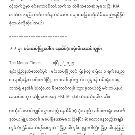
လုံတိုက်ပွဲမှာ
စစ်ကောင်စီတပ်ဘက်က
ထိခိုက်သေဆုံးမှုများပြီး
KIA
ဘက်ကလည်း
စက်လက်နက်ခဲယမ်းအများအပြားကိုသိမ်းဆည်းရရှိနိုင်
ခဲ့တယ်လို့ဆိုပါတယ်။
========================
၃။
မင်းတပ်မြို့ပေါ်က
နေအိမ်
၈
လုံးမီးလောင်ကျွမ်း
📌📌
(
)
ဧပြီ
၂
၂၀၂၄
The Matupi Times
/
ချင်းပြည်နယ်တောင်ပိုင်
၊
မင်းတပ်မြို့တွင်
ပြီးခဲ့တဲ့
ဧပြီလ
၁
ရက်နေ့
ည
၁၀
နာရီခန့်က
မင်းတပ်မြို့၊
ဘဝသစ်ရပ်ကွက်၊
လူမှုဝန်ထမ်းရုံးအရှေ့
ဘက်ရှိ
နေအိမ်
၈
လုံးဟာ
မီးလောင်ကျွမ်းသွားခဲ့တယ်လို့
မင်းတပ်နယ်
(
)
သတင်းတွေ
ဖော်ပြပေးနေတဲ့
ထံကသိရပါတယ်။
HKL Mindat
အဆိုပါလောင်ကျွမ်းသွားသည့်
နေအိမ်
၈
လုံးသည်
သစ်တောရုံးအောက်
(
)
ဒုတိယမြို့ပတ်လမ်းမပေါ်ရှိနေအိမ်များဖြစ်ပြီး
မီးလောင်နေသည့်အချိန်
တွင်
မီးငြိမ်းသတ်ရန်အတွက်
မြို့ပေါ်တွင်ရေရှားပါးပြီး
မြို့ပေါ်နေပြည်
“