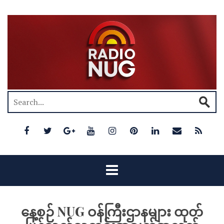
နေ့စဉ် NUG ဝန်ကြီးဌာနများ ထုတ်