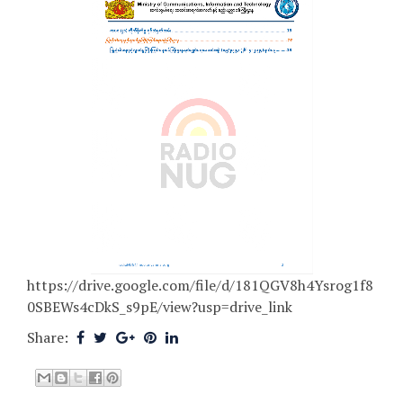
https://drive.google.com/file/d/181QGV8h4Ysrog1f8
0SBEWs4cDkS_s9pE/view?usp=drive_link
Share: