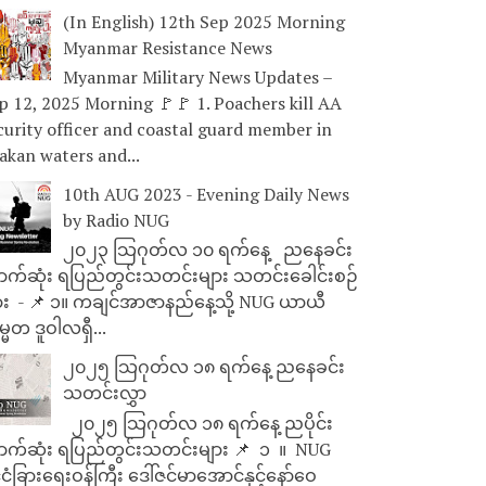
(In English) 12th Sep 2025 Morning
Myanmar Resistance News
Myanmar Military News Updates –
p 12, 2025 Morning 🚩🚩 1. Poachers kill AA
curity officer and coastal guard member in
akan waters and...
10th AUG 2023 - Evening Daily News
by Radio NUG
၂၀၂၃ သြဂုတ်လ ၁၀ ရက်နေ့ ညနေခင်း
ာက်ဆုံး ရပြည်တွင်းသတင်းများ သတင်းခေါင်းစဉ်
ား - 📌 ၁။ ကချင်အာဇာနည်နေ့သို့ NUG ယာယီ
္မတ ဒူဝါလရှီ...
၂၀၂၅ သြဂုတ်လ ၁၈ ရက်နေ့ ညနေခင်း
သတင်းလွှာ
၂၀၂၅ သြဂုတ်လ ၁၈ ရက်နေ့ ညပိုင်း
ာက်ဆုံး ရပြည်တွင်းသတင်းများ 📌 ⁨⁨⁨⁨ ၁ ⁨ ။ ⁨ NUG
ုင်ငံခြားရေးဝန်ကြီး ဒေါ်ဇင်မာအောင်နှင့်နော်ဝေ