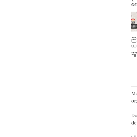
ရေ
ညန
သတ
သွ
Mo
or
Do
de