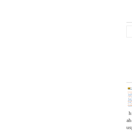
ht
ah
us