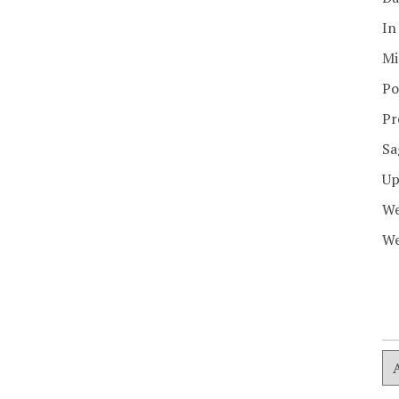
In
Mi
Po
Pr
Sa
Up
We
We