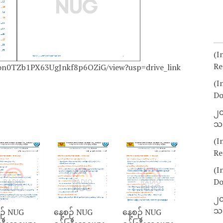
(I
Re
ucon0TZb1PX63UgJnkf8p6OZiG/view?usp=drive_link
(I
Do
၂၀
သတ
(I
Re
(I
Do
၂၀
သတ
စဉ် NUG
နေ့စဉ် NUG
နေ့စဉ် NUG