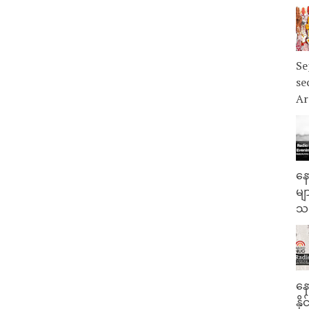
Se
se
Ar
နေ
မျ
သမ
နေ
နိ