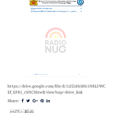
https://drive.google.com/file/d/1zIZsHriH61N8LUWC
Ef_EF85_cSNCMzwB/view?usp=drive_link
Share: