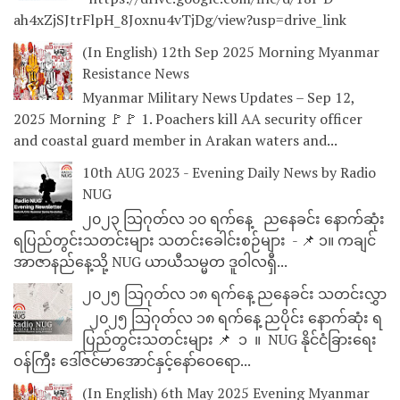
ah4xZjSJtrFlpH_8Joxnu4vTjDg/view?usp=drive_link
(In English) 12th Sep 2025 Morning Myanmar
Resistance News
Myanmar Military News Updates – Sep 12,
2025 Morning 🚩🚩 1. Poachers kill AA security officer
and coastal guard member in Arakan waters and...
10th AUG 2023 - Evening Daily News by Radio
NUG
၂၀၂၃ သြဂုတ်လ ၁၀ ရက်နေ့ ညနေခင်း နောက်ဆုံး
ရပြည်တွင်းသတင်းများ သတင်းခေါင်းစဉ်များ - 📌 ၁။ ကချင်
အာဇာနည်နေ့သို့ NUG ယာယီသမ္မတ ဒူဝါလရှီ...
၂၀၂၅ သြဂုတ်လ ၁၈ ရက်နေ့ ညနေခင်း သတင်းလွှာ
၂၀၂၅ သြဂုတ်လ ၁၈ ရက်နေ့ ညပိုင်း နောက်ဆုံး ရ
ပြည်တွင်းသတင်းများ 📌 ⁨⁨⁨⁨ ၁ ⁨ ။ ⁨ NUG နိုင်ငံခြားရေး
ဝန်ကြီး ဒေါ်ဇင်မာအောင်နှင့်နော်ဝေရော...
(In English) 6th May 2025 Evening Myanmar