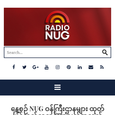
နေ့စဉ် NUG ဝန်ကြီးဌာနများ ထုတ်