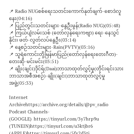
📌 Radio NUGစစ်ရေးသတင်းကောက်နုတ်ချက်-စောဒဲလူ
နေး(04:16)
📌 ပြည်တွင်းသတင်းများ-​နွေဦးမွန်(Radio NUG)(05:48)
📌 ကြယ်ပျံလမ်းသစ် (တော်လှန်ရေးကဗျာ) ရေး-နေသွင်
နိုင်း၊ ဖတ်-လွတ်လပ်နွေဦး(03:14)
📌 နေ့စဉ်သတင်းများ-Rain(PVTV)(03:16)
📌 သူရဲကောင်းတို့မြန်မာပြည်(တော်လှန်ရေးတေးဂီတ)-
တေးဆို-မင်းမင်း(03:51)
📌 ချိုး(ချင်း)ဒိုင်ရ်(Daai)ဘာသာထုတ်လွှင့်မှု(တိုင်းရင်းသား
ဘာသာအစီအစဉ်)-ချိုး(ချင်း)ဘာသာထုတ်လွှင့်မှု
အဖွဲ့(05:33)
Internet
Archivehttps://archive.org/details/@pv_radio
Podcast Channels-
(GOOGLE) https://tinyurl.com/3y7hrp9u
(TUNEIN)https://tinyurl.com/u3ktjbr6
(APPLE)https://tinyurl.com/5fx2d3tj