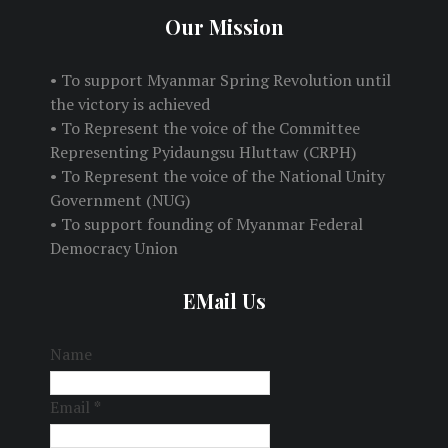
Our Mission
• To support Myanmar Spring Revolution until
the victory is achieved
• To Represent the voice of the Committee
Representing Pyidaungsu Hluttaw (CRPH)
• To Represent the voice of the National Unity
Government (NUG)
• To support founding of Myanmar Federal
Democracy Union
EMail Us
Name
Email
*