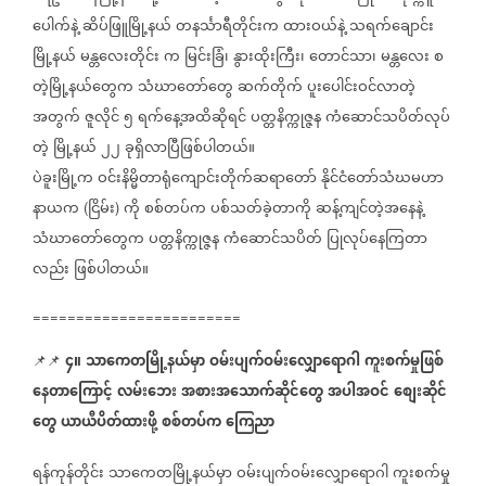
ပေါက်နဲ့
ဆိပ်ဖြူမြို့နယ်
တနင်္သာရီတိုင်းက
ထားဝယ်နဲ့
သရက်ချောင်း
မြို့နယ်
မန္တလေးတိုင်း
က
မြင်းခြံ၊
နွားထိုးကြီး၊
တောင်သာ၊
မန္တလေး
စ
တဲ့မြို့နယ်တွေက
သံဃာတော်တွေ
ဆက်တိုက်
ပူးပေါင်းဝင်လာတဲ့
အတွက်
ဇူလိုင်
၅
ရက်နေ့အထိဆိုရင်
ပတ္တနိက္ကုဇ္ဇန
ကံဆောင်သပိတ်လုပ်
တဲ့
မြို့နယ်
၂၂
ခုရှိလာပြီဖြစ်ပါတယ်။
ပဲခူးမြို့က
ဝင်းနိမ္မိတာရုံကျောင်းတိုက်ဆရာတော်
နိုင်ငံတော်သံဃမဟာ
နာယက
ငြိမ်း
ကို
စစ်တပ်က
ပစ်သတ်ခဲ့တာကို
ဆန့်ကျင်တဲ့အနေနဲ့
(
)
သံဃာတော်တွေက
ပတ္တနိက္ကုဇ္ဇန
ကံဆောင်သပိတ်
ပြုလုပ်နေကြတာ
လည်း
ဖြစ်ပါတယ်။
========================
၄။
သာကေတမြို့နယ်မှာ
ဝမ်းပျက်ဝမ်းလျှောရောဂါ
ကူးစက်မှုဖြစ်
📌📌
နေတာကြောင့်
လမ်းဘေး
အစားအသောက်ဆိုင်တွေ
အပါအဝင်
စျေးဆိုင်
တွေ
ယာယီပိတ်ထားဖို့
စစ်တပ်က
ကြေညာ
ရန်ကုန်တိုင်း
သာကေတမြို့နယ်မှာ
ဝမ်းပျက်ဝမ်းလျှောရောဂါ
ကူးစက်မှု