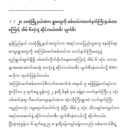
========================
၂။
သထုံမြို့နယ်ထဲက
ရွာတွေကို
စစ်တပ်ကတက်နက်ကြီးနဲ့ပစ်တာ
🚩🚩
ကြောင့်
အိမ်
၆လုံးနဲ့
ဆိုင်ကယ်တစီး
ပျက်စီး
မွန်ပြည်နယ်
သထုံမြို့နယ်အတွင်းက
အရပ်သားပြည်သူတွေ
နေထိုင်ရာ
ကျေးရွာတွေကို
အကြမ်းဖက်စစ်တပ်က
လက်နက်ကြီးတွေနဲ့
ရည်ရွယ်ချက်ရှိရှိ
ပစ်ခတ်တိုက်ခိုက်နေတာကြောင့်
အိမ်
၆
လုံး၊
သာသ
နာ့အဆေအာက်အအုံ
တလုံးနဲ့
ဆိုင်ကယ်တစီး
ပျက်စီးခဲ့တယ်လို့
KNU-
ဗဟိုက
ထုတ်ပြန်ပါတယ်။
အကြမ်းဖက်စစ်ကောင်စီလက်အောက်ခံ
အမှတ်
၉
ခြေမြန်တပ်ရင်းက
ဇူလိုင်လ
၃
ရက်နေ့
မွန်းလွဲ
၂
နာရီ
မိနစ်
၄ဝ
ခန့်မှာ
လက်နက်ကြီး
၄
လုံး
ပစ်ခတ်ခဲ့ရာ
ဝီယော်ကျေးနယ်ထဲက
ထုံးဘိုကြီးရွာထဲ
လက်နက်ကြီး
ကျည်တလုံး
ကျရောက်ပေါက်ကွဲ
ခဲ့ပြီး
အိမ်
၄
လုံး၊
သီလရှင်ကျောင်းက
ဇရပ်တဆောင်နဲ့
ဆိုင်ကယ်တစီး
ပျက်စီးခဲ့တယ်လို့
ဆိုပါတယ်။
ပြီးခဲ့တဲ့ဇွန်လ
၆
ရက်နေ့
ည
၈
နာရီဝန်းကျင်ခန့်ကလည်း
စစ်ကောင်စီရဲ့