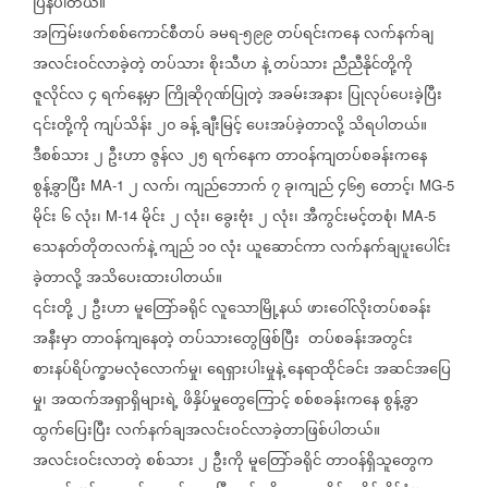
ပြန်ပါတယ်။
အကြမ်းဖက်စစ်ကောင်စီတပ်
ခမရ
၅၉၉
တပ်ရင်းကနေ
လက်နက်ချ
-
အလင်းဝင်လာခဲ့တဲ့
တပ်သား
စိုးသီဟ
နဲ့
တပ်သား
ညီညီနိုင်တို့ကို
ဇူလိုင်လ
၄
ရက်နေ့မှာ
ကြိုဆိုဂုဏ်ပြုတဲ့
အခမ်းအနား
ပြုလုပ်ပေးခဲ့ပြီး
၎င်းတို့ကို
ကျပ်သိန်း
၂၀
ခန့်
ချီးမြင့်
ပေးအပ်ခဲ့တာလို့
သိရပါတယ်။
ဒီစစ်သား
၂
ဦးဟာ
ဇွန်လ
၂၅
ရက်နေက
တာဝန်ကျတပ်စခန်းကနေ
စွန့်ခွာပြီး
၂
လက်၊
ကျည်ဘောက်
၇
ခု၊ကျည်
၄၆၅
တောင့်၊
MA-1
MG-5
မိုင်း
၆
လုံး၊
မိုင်း
၂
လုံး၊
ခွေးဗုံး
၂
လုံး၊
အီကွင်းမင့်တစုံ၊
M-14
MA-5
သေနတ်တိုတလက်နဲ့
ကျည်
၁၀
လုံး
ယူဆောင်ကာ
လက်နက်ချပူးပေါင်း
ခဲ့တာလို့
အသိပေးထားပါတယ်။
၎င်းတို့
၂
ဦးဟာ
မူတြော်ခရိုင်
လူသောမြို့နယ်
ဖားဝေါ်လိုးတပ်စခန်း
အနီးမှာ
တာဝန်ကျနေတဲ့
တပ်သားတွေဖြစ်ပြီး
တပ်စခန်းအတွင်း
စားနပ်ရိပ်က္ခာမလုံလောက်မှု၊
ရေရှားပါးမှုနဲ့
နေရာထိုင်ခင်း
အဆင်အပြေ
မှု၊
အထက်အရှာရှိများရဲ့
ဖိနှိပ်မှုတွေ‌ကြောင့်
စစ်စခန်းကနေ
စွန့်ခွာ
ထွက်ပြေးပြီး
လက်နက်ချအလင်းဝင်လာခဲ့တာဖြစ်ပါတယ်။
အလင်းဝင်းလာတဲ့
စစ်သား
၂
ဦးကို
မူတြော်ခရိုင်
တာဝန်ရှိသူတွေက