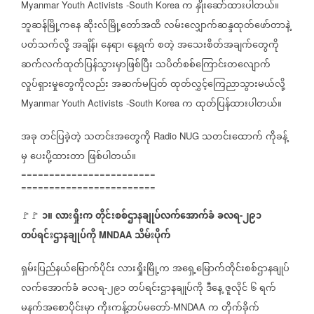
က
နှိုးဆော်ထားပါတယ်။
Myanmar Youth Activists -South Korea
ဘူဆန်မြို့ကနေ
ဆိုးလ်မြို့တော်အထိ
လမ်းလျှောက်ဆန္ဒထုတ်ဖော်တာနဲ့
ပတ်သက်လို့
အချိန်၊
နေရာ၊
နေ့ရက်
စတဲ့
အသေးစိတ်အချက်တွေကို
ဆက်လက်ထုတ်ပြန်သွားမှာဖြစ်ပြီး
သပိတ်စစ်ကြောင်းတလျောက်
လှုပ်ရှားမှုတွေကိုလည်း
အဆက်မပြတ်
ထုတ်လွှင့်ကြေညာသွားမယ်လို့
က
ထုတ်ပြန်ထားပါတယ်။
Myanmar Youth Activists -South Korea
အခု
တင်ပြခဲ့တဲ့
သတင်းအတွေကို
သတင်းထောက်
ကိုခန့်
Radio NUG
မှ
ပေးပို့ထားတာ
ဖြစ်ပါတယ်။
========================
========================
၁။
လားရှိုးက
တိုင်းစစ်ဌာနချုပ်လက်အောက်ခံ
ခလရ
၂၉၁
🚩🚩
-
တပ်ရင်းဌာနချုပ်ကို
သိမ်းပိုက်
MNDAA
ရှမ်းပြည်နယ်မြောက်ပိုင်း
လားရှိုးမြို့က
အရှေ့မြောက်တိုင်းစစ်ဌာနချုပ်
လက်အောက်ခံ
ခလရ
၂၉၁
တပ်ရင်းဌာနချုပ်ကို
ဒီနေ့
ဇူလိုင်
၆
ရက်
-
မနက်အစောပိုင်းမှာ
ကိုးကန့်တပ်မတော်
က
တိုက်ခိုက်
-MNDAA