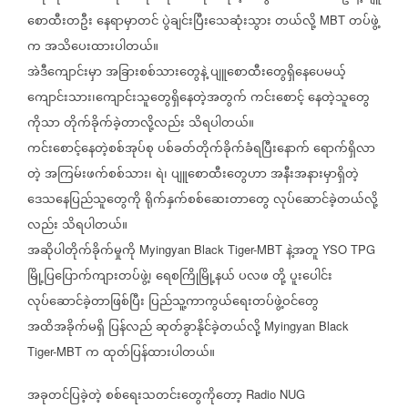
စောထီးတဦး
နေရာမှာတင်
ပွဲချင်းပြီးသေဆုံးသွား
တယ်လို့
တပ်ဖွဲ့
MBT
က
အသိပေးထားပါတယ်။
အဲဒီကျောင်းမှာ
အခြားစစ်သားတွေနဲ့
ပျူစောထီးတွေရှိနေပေမယ့်
ကျောင်းသား၊ကျောင်းသူတွေရှိနေတဲ့အတွက်
ကင်းစောင့်
နေတဲ့သူတွေ
ကိုသာ
တိုက်ခိုက်ခဲ့တာလို့လည်း
သိရပါတယ်။
ကင်းစောင့်နေတဲ့စစ်အုပ်စု
ပစ်ခတ်တိုက်ခိုက်ခံရပြီးနောက်
ရောက်ရှိလာ
တဲ့
အကြမ်းဖက်စစ်သား၊
ရဲ၊
ပျူစောထီးတွေဟာ
အနီးအနားမှာရှိတဲ့
ဒေသနေပြည်သူတွေကို
ရိုက်နှက်စစ်ဆေးတာတွေ
လုပ်ဆောင်ခဲ့တယ်လို့
လည်း
သိရပါတယ်။
အဆိုပါတိုက်ခိုက်မှုကို
နဲ့အတူ
Myingyan Black Tiger-MBT
YSO TPG
မြို့ပြပြောက်ကျားတပ်ဖွဲ့၊
ရေစကြိုမြို့နယ်
ပလဖ
တို့
ပူးပေါင်း
လုပ်ဆောင်ခဲ့တာဖြစ်ပြီး
ပြည်သူ့ကာကွယ်ရေးတပ်ဖွဲ့ဝင်တွေ
အထိအခိုက်မရှိ
ပြန်လည်
ဆုတ်ခွာနိုင်ခဲ့တယ်လို့
Myingyan Black
က
ထုတ်ပြန်ထားပါတယ်။
Tiger-MBT
အခုတင်ပြခဲ့တဲ့
စစ်ရေးသတင်း‌တွေကိုတော့
Radio NUG