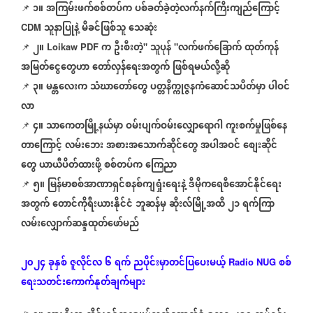
၁။
အကြမ်းဖက်စစ်တပ်က
ပစ်ခတ်ခဲ့တဲ့လက်နက်ကြီးကျည်ကြောင့်
📌
သူနာပြုနဲ့
မိခင်ဖြစ်သူ
သေဆုံး
CDM
၂။
က
ဦးစီးတဲ့
သူပုန်
လက်ဖက်ခြောက်
ထုတ်ကုန်
📌
Loikaw PDF
"
"
အမြတ်ငွေတွေဟာ
တော်လှန်ရေးအတွက်
ဖြစ်ရမယ်လို့ဆို
၃။
မန္တလေးက
သံဃာတော်တွေ
ပတ္တနိက္ကုဇ္ဇနကံဆောင်သပိတ်မှာ
ပါဝင်
📌
လာ
၄။
သာကေတမြို့နယ်မှာ
ဝမ်းပျက်ဝမ်းလျှောရောဂါ
ကူးစက်မှုဖြစ်နေ
📌
တာကြောင့်
လမ်းဘေး
အစားအသောက်ဆိုင်တွေ
အပါအဝင်
စျေးဆိုင်
တွေ
ယာယီပိတ်ထားဖို့
စစ်တပ်က
ကြေညာ
၅။
မြန်မာစစ်အာဏာရှင်စနစ်ကျရှုံးရေးနဲ့
ဒီမိုကရေစီအောင်နိုင်ရေး
📌
အတွက်
တောင်ကိုရီးယားနိုင်ငံ
ဘူဆန်မှ
ဆိုးလ်မြို့အထိ
၂၁
ရက်ကြာ
လမ်းလျှောက်ဆန္ဒထုတ်ဖော်မည်
၂၀၂၄
ခုနှစ်
ဇူလိုင်လ
၆
ရက်
ညပိုင်းမှာတင်ပြပေးမယ့်
စစ်
Radio NUG
ရေးသတင်းကောက်နုတ်ချက်များ