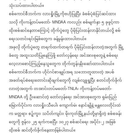
သုံးသပ်ထားပါတယ်။
စစ်ကောင်စီဘက်က
လားရှိုးမြို့ကိုဗဟိုပြုပြီး
ခံစစ်ပုံစံပြင်ဆင်ထား
သလို
ကိုးကန့်တပ်မတော်
ကလည်း
စစ်မျက်နှာ
၅
ခုဖွင့်ကာ
- MNDAA
ထိုးစစ်ဆင်နေတာကြောင့်
တိုက်ပွဲတွေ
ပိုမိုပြင်းထန်လာနိုင်တယ်လို့
စစ်
ရေးသတင်းရင်းမြစ်တွေက
ခန့်မှန်းထားပါတယ်။
အခုလို
တိုက်ပွဲတွေ
တရက်ထက်တရက်
ပိုမိုပြင်းထန်လာတဲ့အတွက်
မြို့
ခံတွေ
အထူးသတိပြုနေကြဖို့
တော်လှန်ရေး
အင်အားစုတွေနဲ့
စစ်ရေး
လေ့လာစောင့်ကြည့်နေသူတွေက
တိုက်တွန်းနှိုးဆော်ထားပါတယ်။
စစ်ကောင်စီဘက်က
ဟိုင်ဂင်စာချုပ်အရ
သဘောတူထားတဲ့
အပစ်
အခတ်ရပ်စဲရေးတောင်းဆိုချက်တွေကို
လျစ်လျူရှုပြီး
စတင်တိုက်ခိုက်
လာတဲ့အတွက်
တအာင်းတပ်မတော်
၊
ကိုးကန့်တပ်မတော်
-TNLA
-
တို့
ဦးဆောင်တဲ့
တော်လှန်ရေး
အင်အားစုတွေက
ရှမ်းပြည်
MNDAA
မြောက်ပိုင်းက
လားရှိုး၊သီပေါ၊
ကျောက်မဲ၊
နောင်ချိုနဲ့
မန္တလေးတိုင်းထဲ
က
မတ္တရာ၊
စဉ့်ကူး၊
သပိတ်ကျင်း၊
မိုးကုတ်မြို့နယ်တို့မှာရှိတဲ့
စစ်စခန်း
တွေကို
ဇွန်လ
၂၅
ရက်ကစပြီး
၁၀၂၇
စစ်ဆင်ရေး
အပိုင်း
၂
အဖြစ်
-
ထိုးစစ်
ဆင်တိုက်ခိုက်နေတာဖြစ်ပါတယ်။