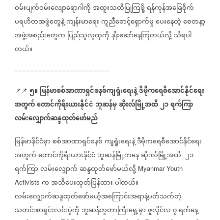
ဝမ်းပျက်ဝမ်းလျောရောဂါကို
အထူးသတိပြုကြဖို့
ရန်ကုန်အခြေစိုက်
ပရဟိတအဖွဲတွေနဲ့
ကျန်းမာရေး
ကူညီစောင့်ရှောက်မှု
ပေးနေတဲ့
စေတနာ့
အဖွဲ့အစည်းတွေက
ပြည်သူလူထုကို
နှိုးဆော်နေကြတယ်လို့
သိရပါ
တယ်။
========================
၅။
မြန်မာစစ်အာဏာရှင်စနစ်ကျရှုံးရေးနဲ့
ဒီမိုကရေစီအောင်နိုင်ရေး
📌📌
အတွက်
တောင်ကိုရီးယားနိုင်ငံ
ဘူဆန်မှ
ဆိုးလ်မြို့အထိ
၂၁
ရက်ကြာ
လမ်းလျှောက်ဆန္ဒထုတ်ဖော်မည်
မြန်မာနိုင်ငံမှာ
စစ်အာဏာရှင်စနစ်
ကျရှုံးရေးနဲ့
ဒီမိုကရေစီအောင်နိုင်ရေး
အတွက်
တောင်ကိုရီးယားနိုင်ငံ
ဘူဆန်မြို့ကနေ
ဆိုးလ်မြို့အထိ
၂၁
ရက်ကြာ
လမ်းလျှောက်
ဆန္ဒထုတ်ဖော်မယ်လို့
Myanmar Youth
က
အသိပေးထုတ်ပြန်ထား
ပါတယ်။
Activists
လမ်းလျှောက်ဆန္ဒထုတ်ဖော်မယ့်အကြောင်းအရာနဲ့ပတ်သက်တဲ့
သတင်းစာရှင်းလင်းပွဲကို
ဘူဆန်ဘူတာကြီးရှေ့မှာ
ဇူလိုင်လ
၇
ရက်နေ့