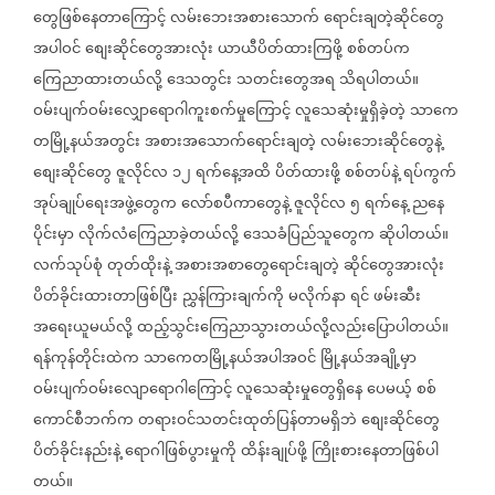
တွေဖြစ်နေတာကြောင့်
လမ်းဘေးအစားသောက်
ရောင်းချတဲ့ဆိုင်တွေ
အပါဝင်
စျေးဆိုင်တွေအားလုံး
ယာယီပိတ်ထားကြဖို့
စစ်တပ်က
ကြေညာထားတယ်လို့
ဒေသတွင်း
သတင်းတွေအရ
သိရပါတယ်။
ဝမ်းပျက်ဝမ်းလျှောရောဂါကူးစက်မှုကြောင့်
လူသေဆုံးမှုရှိခဲ့တဲ့
သာကေ
တမြို့နယ်အတွင်း
အစားအသောက်ရောင်းချတဲ့
လမ်းဘေးဆိုင်တွေနဲ့
စျေးဆိုင်တွေ
ဇူလိုင်လ
၁၂
ရက်နေ့အထိ
ပိတ်ထားဖို့
စစ်တပ်နဲ့
ရပ်ကွက်
အုပ်ချုပ်ရေးအဖွဲ့တွေက
လော်စပီကာတွေနဲ့
ဇူလိုင်လ
၅
ရက်နေ့
ညနေ
ပိုင်းမှာ
လိုက်လံကြေညာခဲ့တယ်လို့
ဒေသခံပြည်သူတွေက
ဆိုပါတယ်။
လက်သုပ်စုံ
တုတ်ထိုးနဲ့
အစားအစာတွေရောင်းချတဲ့
ဆိုင်တွေအားလုံး
ပိတ်ခိုင်းထားတာဖြစ်ပြီး
ညွှန်ကြားချက်ကို
မလိုက်နာ
ရင်
ဖမ်းဆီး
အရေးယူမယ်လို့
ထည့်သွင်းကြေညာသွားတယ်လို့လည်းပြောပါတယ်။
ရန်ကုန်တိုင်းထဲက
သာကေတမြို့နယ်အပါအဝင်
မြို့နယ်အချို့မှာ
ဝမ်းပျက်ဝမ်းလျောရောဂါကြောင့်
လူသေဆုံးမှုတွေရှိနေ
ပေမယ့်
စစ်
ကောင်စီဘက်က
တရားဝင်သတင်းထုတ်ပြန်တာမရှိဘဲ
စျေးဆိုင်တွေ
ပိတ်ခိုင်းနည်းနဲ့
ရောဂါဖြစ်ပွားမှုကို
ထိန်းချုပ်ဖို့
ကြိုးစားနေတာဖြစ်ပါ
တယ်။