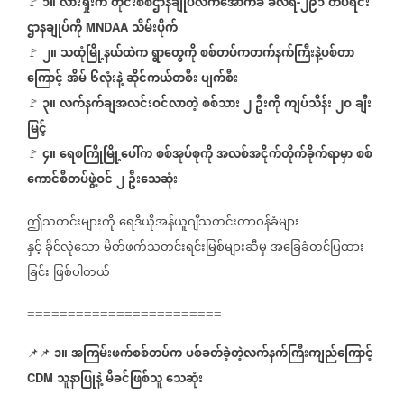
၁။
လားရှိုးက
တိုင်းစစ်ဌာနချုပ်လက်အောက်ခံ
ခလရ
၂၉၁
တပ်ရင်း
🚩
-
ဌာနချုပ်ကို
သိမ်းပိုက်
MNDAA
၂။
သထုံမြို့နယ်ထဲက
ရွာတွေကို
စစ်တပ်ကတက်နက်ကြီးနဲ့ပစ်တာ
🚩
ကြောင့်
အိမ်
၆လုံးနဲ့
ဆိုင်ကယ်တစီး
ပျက်စီး
၃။
လက်နက်ချအလင်းဝင်လာတဲ့
စစ်သား
၂
ဦးကို
ကျပ်သိန်း
၂ဝ
ချီး
🚩
မြင့်
၄။
ရေစကြိုမြို့ပေါ်က
စစ်အုပ်စုကို
အလစ်အငိုက်တိုက်ခိုက်ရာမှာ
စစ်
🚩
ကောင်စီတပ်ဖွဲ့ဝင်
၂
ဦးသေဆုံး
ဤသတင်းများကို
ရေဒီယိုအန်ယူဂျီသတင်းတာဝန်ခံများ
နှင့်
ခိုင်လုံသော
မိတ်ဖက်သတင်းရင်းမြစ်များဆီမှ
အခြေခံတင်ပြထား
ခြင်း
ဖြစ်ပါတယ်
========================
၁။
အကြမ်းဖက်စစ်တပ်က
ပစ်ခတ်ခဲ့တဲ့လက်နက်ကြီးကျည်ကြောင့်
📌📌
သူနာပြုနဲ့
မိခင်ဖြစ်သူ
သေဆုံး
CDM