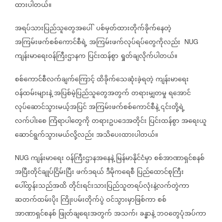
ထားပါတယ်။
အရပ်သားပြည်သူတွေအပေါ်
ပစ်မှတ်ထားတိုက်ခိုက်နေတဲ့
အကြမ်းဖက်စစ်ကောင်စီရဲ့
အကြမ်းဖက်လုပ်ရပ်တွေကိုလည်း
NUG
ကျန်းမာရေးဝန်ကြီးဌာနက
ပြင်းထန်စွာ
ရှုတ်ချလိုက်ပါတယ်။
စစ်ကောင်စီလက်ချက်ကြောင့်
ထိခိုက်သေဆုံးခဲ့ရတဲ့
ကျန်းမာရေး
ဝန်ထမ်းများနဲ့
အပြစ်မဲ့ပြည်သူတွေအတွက်
တရားမျှတမှု
ရအောင်
လုပ်ဆောင်သွားမယ့်အပြင်
အကြမ်းဖက်စစ်ကောင်စီနဲ့
၎င်းတို့ရဲ့
လက်ပါးစေ
ကြံရာပါတွေကို
တရားဥပဒေအတိုင်း
ပြင်းထန်စွာ
အရေးယူ
ဆောင်ရွက်သွားမယ်လို့လည်း
အသိပေးထားပါတယ်။
ကျန်းမာရေး
ဝန်ကြီးဌာနအနေနဲ့
မြန်မာနိုင်ငံမှာ
စစ်အာဏာရှင်စနစ်
NUG
အပြီးတိုင်ချုပ်ငြိမ်းပြီး
ဖက်ဒရယ်
ဒီမိုကရေစီ
ပြည်ထောင်စုကြီး
ပေါ်ထွန်းသည်အထိ
တိုင်းရင်းသားပြည်သူတရပ်လုံးနဲ့လက်တွဲကာ
ဆတက်ထမ်းပိုး
ကြိုးပမ်းတိုက်ပွဲ
ဝင်သွားမှာဖြစ်ကာ
စစ်
အာဏာရှင်စနစ်
ဖြုတ်ချရေးအတွက်
အသက်‌၊
ခန္ဓာနဲ့
ဘဝတွေပုံအပ်ကာ