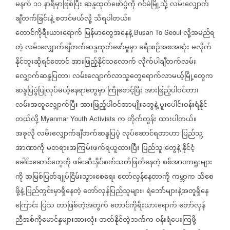
မနက်
၁၁
နာရီမှာဖြစ်ပြီး
ဆန္ဒထုတ်ဖော်ပွဲကို
ဂင်မဲမြို့သို့
လမ်းလျှောက်
ချီတက်ခြင်းနဲ့
စတင်မယ်လို့
သိရပါတယ်။
တောင်ကိုရီးယားရောက်
မြန်မာတွေအနေနဲ့
လို့အမည်ရ
Busan To Seoul
တဲ့
လမ်းလျှောက်ချီတက်ဆန္ဒထုတ်ဖော်မှုမှာ
ခရီးစဉ်အစအဆုံး
မလိုက်
နိုင်ဘူးဆိုရင်တောင်
အားဖြည့်နိုင်သလောက်
လိုက်ပါချီတက်လမ်း
လျှောက်ဆန္ဒပြတာ၊
လမ်းလျောက်လာသူတွေရောက်လာမယ့်မြို့တွေက
ဆန္ဒပြပွဲပြုလုပ်မယ့်နေရာတွေမှာ
ကြိုစောင့်ပြီး
အားဖြည့်ပါဝင်တာ၊
လမ်းအတူလျှောက်ပြီး
အားဖြည့်ပါဝင်တာမျိုးတွေနဲ့
ပူးပေါင်းဝန်းရံနိုင်
တယ်လို့
က
တိုက်တွန်း
ထားပါတယ်။
Myanmar Youth Activists
အခုလို
လမ်းလျှောက်ချီတက်ဆန္ဒပြပွဲ
လုပ်ဆောင်ရတာဟာ
ပြည်သူ့
အာဏာကို
မတရားအကြမ်းဖက်ရယူထားပြီး
ပြည်သူ
တွေနဲ့
နိုင်ငံ့
ခေါင်းဆောင်တွေကို
ဖမ်းဆီးနှိပ်စက်သတ်ဖြတ်နေတဲ့
စစ်အာဏာရူးများ
ကို
အမြစ်ပြတ်ချုပ်ငြိမ်းသွားစေရေး
တော်လှန်နေတာကို
ကမ္ဘာက
သိစေ
ဖို့နဲ့
ပြည်တွင်းမှာရှိနေတဲ့
တော်လှန်ပြည်သူများ၊
ရဲဘော်များနဲ့အတူရှိနေ
ကြောင်း
ပြသ
တာဖြစ်တဲ့အတွက်
တောင်ကိုရီးယားရောက်
တော်လှန်
ညီအစ်ကိုမောင်နှများအားလုံး
တတ်နိုင်တဲ့ဘက်က
ဝန်းရံပေးကြဖို့