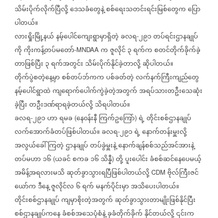
သိမ်းပိုက်လိုက်ပြီလို့
ဒေသခံတွေနဲ့
စစ်ရေးသတင်းရင်းမြစ်တွေက
ပြော
‌
ပါတယ်။
လားရှိုးမြို့နယ်
နမ့်ပေါင်ကျေးရွာမှာရှိတဲ့
ခလရ
၂၉၁
တပ်ရင်းဌာနချုပ်
-
ကို
ကိုးကန့်တပ်မတော်
က
ဇူလိုင်
၃
ရက်က
စတင်တိုက်ခိုက်ခဲ့
-MNDAA
တာဖြစ်ပြီး
၃
ရက်အတွင်း
သိမ်းပိုက်နိုင်ခဲ့တာလို့
ဆိုပါတယ်။
တိုက်ပွဲစတဲ့နေ့မှာ
စစ်တပ်ဘ်ကက
ပစ်ခတ်တဲ့
လက်နက်ကြီးကျည်တွေ
နမ့်ပေါင်ရွာထဲ
ကျရောက်ပေါက်ကွဲခဲ့တဲ့အတွက်
အရပ်သားတဦးသေဆုံး
ခဲ့ပြီး
တဦးဒဏ်ရာရခဲ့တယ်လို့
သိရပါတယ်။
ခလရ
၂၉၁
ဟာ
ရမခ
နေ၀န်းနီ
ကြက်ဥကြော်
ရဲ့
တိုင်းစစ်ဌာနချုပ်
-
(
)
လက်အောက်ခံတပ်ဖြစ်ပါတယ်။
ခလရ
၂၉၁
ရဲ့
နောက်တန်းမှူးလို့
-
အလွယ်ခေါ်ကြတဲ့
ဌာနချုပ်
တပ်ခွဲမှူးနဲ့
နောက်ချန်စစ်သည်အင်အားနဲ့
တပ်မဟာ
၁၆
ယခင်
စကခ
၁၆
သိန္နီ
တို့
ပူးပေါင်း
ခံစစ်ဆင်နေပေမယ့်
(
)
အမိန့်အရလားမသိ
ဆုတ်ခွာသွားရပြီဖြစ်ပါတယ်လို့
ဗိုလ်ကြီးဇင်
CDM
ယော်က
ဒီနေ့
ဇူလိုင်လ
၆
ရက်
မနက်ပိုင်းမှာ
အသိပေးပါတယ်။
တိုင်းစစ်ဌာနချုပ်
ကျမှာစိုး‌တဲ့အတွက်
ဆုတ်ခွာသွားတာမျိုးဖြစ်နိုင်ပြီး
စစ်ဌာနချုပ်ကနေ
ခံစစ်အသေပုံစံနဲ့
ခုခံတိုက်ခိုက်
နိုင်တယ်လို့
၎င်းက