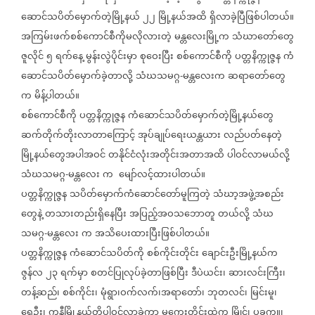
ဆောင်သပိတ်မှောက်တဲ့မြို့နယ်
၂၂
မြို့နယ်အထိ
ရှိလာခဲ့ပြီဖြစ်ပါတယ်။
အကြမ်းဖက်စစ်ကောင်စီကိုမလိုလားတဲ့
မန္တလေးမြို့က
သံဃာတော်တွေ
ဇူလိုင်
၅
ရက်နေ့
မွန်းလွဲပိုင်းမှာ
စုဝေးပြီး
စစ်ကောင်စီကို
ပတ္တနိက္ကုဇ္ဇန
ကံ
ဆောင်သပိတ်မှောက်ခဲ့တာလို့
သံဃသမဂ္ဂ
မန္တလေးက
ဆရာတော်တွေ
-
က
မိန့်ပါတယ်။
စစ်ကောင်စီကို
ပတ္တနိက္ကုဇ္ဇန
ကံဆောင်သပိတ်မှောက်တဲ့မြို့နယ်တွေ
ဆက်တိုက်တိုးလာတာကြောင့်
အုပ်ချုပ်ရေးယန္တယား
လည်ပတ်နေတဲ့
မြို့နယ်တွေအပါအဝင်
တနိုင်ငံလုံးအတိုင်းအတာအထိ
ပါဝင်လာမယ်လို့
သံဃသမဂ္ဂ
မန္တလေး
က
မျော်လင့်ထားပါတယ်။
-
ပတ္တနိက္ကုဇ္ဇန
သပိတ်မှောက်ကံဆောင်တော်မူကြတဲ့
သံဃာ့အဖွဲ့အစည်း
တွေနဲ့
တသားတည်းရှိနေပြီး
အပြည့်အဝသဘောတူ
တယ်လို့
သံဃ
သမဂ္ဂ
မန္တလေး
က
အသိပေးထားပြီးဖြစ်ပါတယ်။
-
ပတ္တနိက္ကုဇ္ဇန
ကံဆောင်သပိတ်ကို
စစ်ကိုင်းတိုင်း
ချောင်းဦးမြို့နယ်က
ဇွန်လ
၂၃
ရက်မှာ
စတင်ပြုလုပ်ခဲ့တာဖြစ်ပြီး
ဒီပဲယင်း၊
ဆားလင်းကြီး၊
တန့်ဆည်၊
စစ်ကိုင်း၊
မုံရွာ၊ဝက်လက်၊အရာတော်၊
ဘုတလင်၊
မြင်းမူ၊
ရေဦး၊
ကနီမြို့နယ်တို့ပါဝင်လာခဲ့ကာ
မကွေးတိုင်းထဲက
မြိုင်၊
ပခုက္ကူ၊