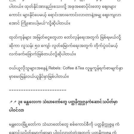
ပါတယ်။
ထုတ်နိုင်အားနည်းသေးလို့
အခုအစောပိုင်းတော့
ဈေးများ
ကောင်း
များနိုင်ပေမယ့်
ရောင်းအားကောင်းလာတာနဲ့အမျှ
ဈေးကျလာ
အောင်
ကြိုးစားပါ့မယ်
လို့ဆိုပါတယ်။
"
ထုတ်ကုန်များ
အမြတ်ငွေတွေဟာ
တော်လှန်ရေးအတွက်
ဖြစ်ရမယ်လို့
ဆိုကာ
လူသန်း
၅၀
ကျော်
လွတ်မြောက်ရေးအတွက်
တိုက်ပွဲဝင်မယ့်
လက်ဖက်ခြောက်ဖြစ်တယ်လို့ဆိုပါတယ်။
ဝယ်ယူလိုသူများအနေနဲ့
လူမှုကွန်ရက်စာမျက်နှာ
Rebels: Coffee &Tea
မှာမေးမြန်းဝယ်ယူနိူင်မှာဖြစ်ပါတယ်။
========================
၃။
မန္တလေးက
သံဃာတော်တွေ
ပတ္တနိက္ကုဇ္ဇနကံဆောင်သပိတ်မှာ
📌📌
ပါဝင်လာ
မန္တလေးမြို့တော်က
သံဃာတော်တွေ
စစ်ကောင်စီကို
ပတ္တနိက္ကုဇ္ဇန
ကံ
ဆောင်သပိတ်မှောက်ရာမှာ
ပါဝင်လာတဲ့တဲ့အတွက်
ပတ္တနိက္ကုဇ္ဇန
ကံ