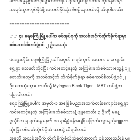
ကောင်းမွန်စွာစောင့်ရှောက်ထားပြီး
၎င်းတို့ဆန္ဒအတိုင်း
ထိုင်းနိုင်ငံမှာ
အလုပ်သွားလုပ်နိုင်ဖို့
အတတ်နိုင်ဆုံး
စီစဉ်နေတယ်လို့
သိရပါတယ်။
========================
၄။
ရေစကြိုမြို့ပေါ်က
စစ်အုပ်စုကို
အလစ်အငိုက်တိုက်ခိုက်ရာမှာ
🚩🚩
စစ်ကောင်စီတပ်ဖွဲ့ဝင်
၂
ဦးသေဆုံး
မကွေးတိုင်း
ရေစကြိုမြို့ပေါ်
အမှတ်
၈
ရပ်ကွက်
အထက
၁
ကျောင်း
ရှေ့မှာ
သေနတ်ကိုင်ပြီး
ကင်းစောင့်နေတဲ့
အကြမ်းဖက်စစ်သားတွေနဲ့
ပျူ
စောထီးတွေကို
အလစ်အငိုက်
တိုက်ခိုက်ခဲ့ရာ
စစ်ကောင်စီတပ်ဖွဲ့ဝင်
၂
ဦး
သေဆုံးသွား
တယ်လို့
တပ်ဖွဲ့က
Myingyan Black Tiger – MBT
ပြောပါတယ်။
ရေစကြိုမြို့ပေါ်က
အမှတ်
၁
အခြေခံပညာအထက်တန်းကျောင်းရှေ့မှာ
-
ကင်းစောင့်နေတဲ့
အကြမ်းဖက်စစ်သားနဲ့
ပျူစောထီး
၃
ဦးကို
မနေ့
ဇူလိုင်လ
၅
ရက်နေ့
မနက်
၁၀
နာရီခွဲခန့်အချိန်
ပြောက်ကျားနည်းဗျူဟာ
သုံးပြီး
ပစ်ခတ်တိုက်ခိုက်
တာလို့
သိရပါတယ်
အခုလို
အလစ်အငိုက်
တိုက်ခိုက်ခံလိုက်ရတဲ့အတွက်
စစ်သားတဦးနဲ့
ပျူ