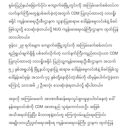
ရှမ်းပြည်နယ်မြောက်ပိုင်း
ကျောက်မဲမြို့တွင်းကို
အကြမ်းဖက်စစ်တပ်က
လက်နက်ကြီးတွေနဲ့ပစ်ခတ်ခဲ့တဲ့အတွက်
ပြုလုပ်ထားတဲ့
လားရှိုး
CDM
ခရိုင်
ကျန်းမာရေးဦးစီးဌာနက
သူနာပြုဆရာမ
ဒေါ်နန်းမွေလင်းစံနဲ့
မိခင်
ဖြစ်သူတို့
သေဆုံးခဲ့တယ်လို့
ကျန်းမာရေးဝန်ကြီးဌာနက
ထုတ်ပြန်
NUG
ထားပါတယ်။
ဇွန်လ
၂၉
ရက်နေ့က
ကျောက်မဲမြို့တွင်းကို
အကြမ်းဖက်စစ်တပ်က
ရည်ရွယ်ချက်ရှိရှိ
ပစ်ခတ်လိုက်တဲ့
လက်နက်ကြီးကျည်တလုံးဟာ
CDM
ပြုလုပ်ထားတဲ့
လားရှိုးခရိုင်
ပြည်သူ့ကျန်းမာရေးဦးစီးဌာနက
အသက်
၅၂
နှစ်အရွယ်ရှိ
မြို့နယ်သူနာပြု
ဆရာမ
ဒေါ်နန်းမွေလင်းစံနဲ့
မိခင်ဖြစ်သူ
ဒေါ်နန်းခင်ဖုန်း
အသက်
၇၃
နှစ်တို့နေထိုင်တဲ့အိမ်ကို
ထိမှန်ပေါက်ကွဲခဲ့တာ
-
ကြောင့်
သားအမိ
၂
ဦးစလုံး
သေဆုံးခဲ့ရတယ်လို့
ဆိုပါတယ်။
အခုလို
အကြမ်းမဖက်
အာဏာဖီဆန်ရေးလှုပ်ရှားမှုမှာပါဝင်နေတဲ့
ဒေါ်
နန်းမွေလင်းစံကို
အာဇာနည်
သူရဲကောင်းတဦး
အဖြစ်
CDM
အသိအမှတ်ပြုပြီး
မိသားစုနဲ့ထပ်တူ
ကြေကွဲဝမ်းနည်းရကြောင်း
အမျိုးသားညီညွတ်ရေးအစိုးရ
ကျန်းမာရေးဝန်ကြီး
ဌာနက
ထုတ်ပြန်