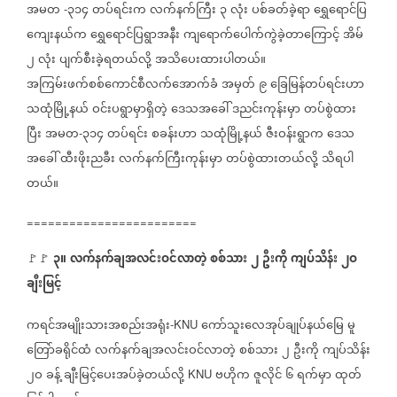
အမတ
၃၁၄
တပ်ရင်းက
လက်နက်ကြီး
၃
လုံး
ပစ်ခတ်ခဲ့ရာ
ရွှေရောင်ပြ
-
ကျေးနယ်က
ရွှေရောင်ပြရွာအနီး
ကျရောက်ပေါက်ကွဲခဲ့တာကြောင့်
အိမ်
၂
လုံး
ပျက်စီးခဲ့ရတယ်လို့
အသိပေးထားပါတယ်။
အကြမ်းဖက်စစ်ကောင်စီလက်အောက်ခံ
အမှတ်
၉
ခြေမြန်တပ်ရင်းဟာ
သထုံမြို့နယ်
ဝင်းပရွာမှာရှိတဲ့
ဒေသအခေါ်
ဒညင်းကုန်းမှာ
တပ်စွဲထား
ပြီး
အမတ
၃၁၄
တပ်ရင်း
စခန်းဟာ
သထုံမြို့နယ်
ဇီးဝန်းရွာက
ဒေသ
-
အခေါ်
ထီးဖိုးညခီး
လက်နက်ကြီးကုန်းမှာ
တပ်စွဲထားတယ်လို့
သိရပါ
တယ်။
========================
၃။
လက်နက်ချအလင်းဝင်လာတဲ့
စစ်သား
၂
ဦးကို
ကျပ်သိန်း
၂ဝ
🚩🚩
ချီးမြင့်
ကရင်အမျိုးသားအစည်းအရုံး
ကော်သူးလေအုပ်ချုပ်နယ်မြေ
မူ
-KNU
တြော်ခရိုင်ထံ
လက်နက်ချအလင်းဝင်လာတဲ့
စစ်သား
၂
ဦးကို
ကျပ်သိန်း
၂ဝ
ခန့်
ချီးမြင့်ပေးအပ်ခဲ့တယ်လို့
ဗဟိုက
ဇူလိုင်
၆
ရက်မှာ
ထုတ်
KNU