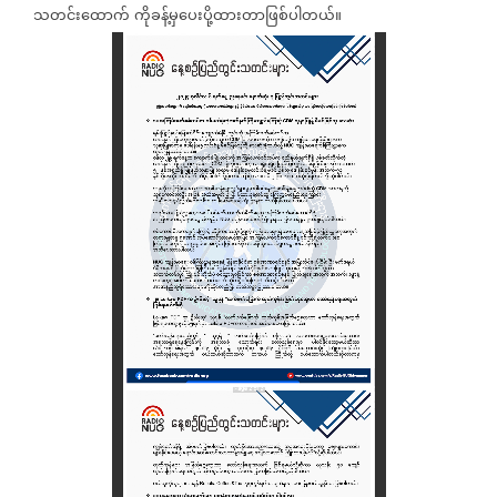
သတင်းထောက်
ကိုခန့်မှပေးပို့ထားတာဖြစ်ပါတယ်။