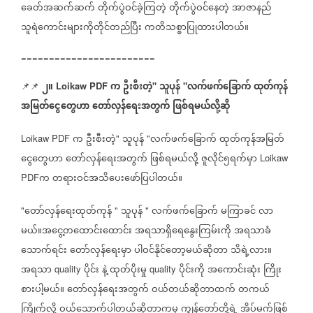
ခေတ်အဆက်ဆက်
တိုက်ပွဲဝင်ခဲ့ကြတဲ့
တိုက်ပွဲဝင်နေတဲ့
အာဇာနည်
သူရဲကောင်းများကိုတိုင်တည်ပြီး
ကတိသစ္စာပြုထားပါတယ်။
========================
၂။
က
ဦးစီးတဲ့
သူပုန်
လက်ဖက်ခြောက်
ထုတ်ကုန်
📌📌
Loikaw PDF
"
"
အမြတ်ငွေတွေဟာ
တော်လှန်ရေးအတွက်
ဖြစ်ရမယ်လို့ဆို
က
ဦးစီးတဲ့
သူပုန်
လက်ဖက်ခြောက်
ထုတ်ကုန်အမြတ်
Loikaw PDF
"
"
ငွေတွေဟာ
တော်လှန်ရေးအတွက်
ဖြစ်ရမယ်လို့
ဇူလိုင်၅ရက်မှာ
Loikaw
က
တရားဝင်အသိပေးဖော်ပြပါတယ်။
PDF
တော်လှန်ရေးထုတ်ကုန်
သူပုန်
လက်ဖက်‌ခြောက်
မကြာခင်
လာ
"
"
"
မယ်။အငွေ့တထောင်းထောင်း
အရသာရှိရေနွေးကြမ်းကို
အရသာခံ
သောက်ရင်း
တော်လှန်ရေးမှာ
ပါဝင်နိုင်တော့မယ်ဆိုတာ
သိရဲ့လား။
အရသာ
ပိုင်း
နဲ့
ထုတ်ပိုးမှု
ပိုင်းကို
အကောင်းဆုံး
ကြိုး
quality
quality
စားပါ့မယ်။
တော်လှန်ရေးအတွက်
ဝယ်တယ်ဆိုတာထက်
တကယ်
ကြိုက်လို့
ဝယ်သောက်ပါတယ်ဆိုတာကမှ
ကျွန်တော်တို့ရဲ့
အိပ်မက်ဖြစ်