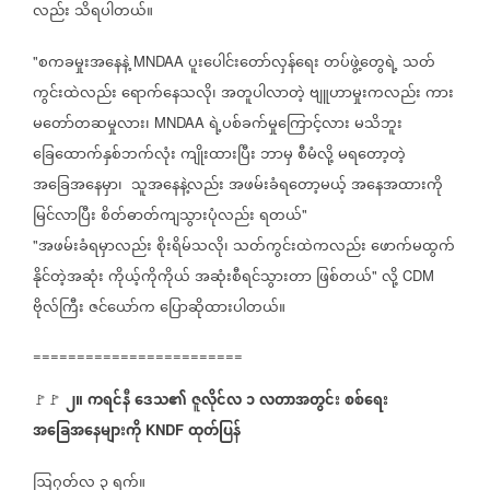
လည်း
သိရပါတယ်။
စကခမှုးအနေနဲ့
ပူးပေါင်းတော်လှန်ရေး
တပ်ဖွဲ့တွေရဲ့
သတ်
"
MNDAA
ကွင်းထဲလည်း
ရောက်နေသလို၊
အတူပါလာတဲ့
ဗျူဟာမှုးကလည်း
ကား
မတော်တဆမှုလား၊
ရဲ့ပစ်ခက်မှုကြောင့်လား
မသိဘူး
MNDAA
ခြေထောက်နှစ်ဘက်လုံး
ကျိုးထားပြီး
ဘာမှ
စီမံလို့
မရတော့တဲ့
အခြေအနေမှာ၊
သူအနေနဲ့လည်း
အဖမ်းခံရတော့မယ့်
အနေအထားကို
မြင်လာပြီး
စိတ်ဓာတ်ကျသွားပုံလည်း
ရတယ်
"
အဖမ်းခံရမှာလည်း
စိုးရိမ်သလို၊
သတ်ကွင်းထဲကလည်း
ဖောက်မထွက်
"
နိုင်တဲ့အဆုံး
ကိုယ့်ကိုကိုယ်
အဆုံးစီရင်သွားတာ
ဖြစ်တယ်
လို့
"
CDM
ဗိုလ်ကြီး
ဇင်ယော်က
ပြောဆိုထားပါတယ်။
========================
၂။
ကရင်နီ
ဒေသ၏
ဇူလိုင်လ
၁
လတာအတွင်း
စစ်ရေး
🚩🚩
အခြေအနေများကို
ထုတ်ပြန်
KNDF
ဩဂုတ်လ
၃
ရက်။