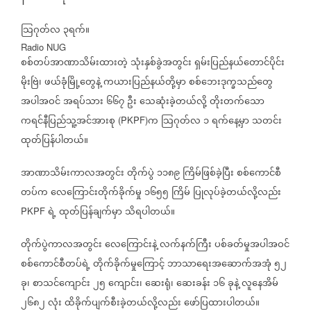
သြဂုတ်လ
၃ရက်။
Radio NUG
စစ်တပ်အာဏာသိမ်းထားတဲ့
သုံးနှစ်ခွဲအတွင်း
ရှမ်းပြည်နယ်တောင်ပိုင်း
မိုးဗြဲ၊
ဖယ်ခုံမြို့တွေနဲ့
ကယားပြည်နယ်တို့မှာ
စစ်ဘေးဒုက္ခသည်တွေ
အပါအဝင်
အရပ်သား
၆၆၇
ဦး
သေဆုံးခဲ့တယ်လို့
တိုးတက်သော
ကရင်နီပြည်သူ့အင်အားစု
က
သြဂုတ်လ
၁
ရက်နေ့မှာ
သတင်း
(PKPF)
ထုတ်ပြန်ပါတယ်။
အာဏာသိမ်းကာလအတွင်း
တိုက်ပွဲ
၁၁၈၉
ကြိမ်ဖြစ်ခဲ့ပြီး
စစ်ကောင်စီ
တပ်က
လေကြောင်းတိုက်ခိုက်မှု
၁၆၅၅
ကြိမ်
ပြုလုပ်ခဲ့တယ်လို့လည်း
ရဲ့
ထုတ်ပြန်ချက်မှာ
သိရပါတယ်။
PKPF
တိုက်ပွဲကာလအတွင်း
လေကြောင်းနဲ့
လက်နက်ကြီး
ပစ်ခတ်မှုအပါအဝင်
စစ်ကောင်စီတပ်ရဲ့
တိုက်ခိုက်မှုကြောင့်
ဘာသာရေးအဆောက်အအုံ
၅၂
ခု၊
စာသင်ကျောင်း
၂၅
ကျောင်း၊
ဆေးရုံ၊
ဆေးခန်း
၁၆
ခုနဲ့
လူနေအိမ်
၂၆၈၂
လုံး
ထိခိုက်ပျက်စီးခဲ့တယ်လို့လည်း
ဖော်ပြထားပါတယ်။