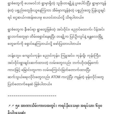
ရွာခံတွေကို
ပေးမဝင်ဘဲ
ရွာမှာရှိတဲ့
သူခိုးတချို့နဲ့
ပူးပေါင်းပြီး
ရွာမှာကျန်
ခဲ့တဲ့
ပစ္စည်းတွေခိုးယူနေကြကာ
အိမ်မှာကျန်ခဲ့တဲ့
ပစ္စည်းတွေ
ပြန်ယူချင်
ရင်
ငွေဆယ်ဂဏန်းပေးမှ
ပေးဝင်တယ်လို့
သိရပါတယ်။
ရွာခံတွေက
နီးစပ်ရာ
ရွာတွေဖြစ်တဲ့
အင်းဝိုင်း၊
ညောင်ထောက်၊
ပိန်အင်း
ရွာဘက်တွေမှာ
တိမ်းရှောင်နေရပြီး
တချို့က
ပြင်ဦးလွင်နဲ့
မန္တလေးမြို့
တွေဖက်ကို
ရှောင်နေကြတယ်လို့
ဖော်ပြထားပါတယ်။
ဘန့်ဘွေး၊
ကျောင်းကုန်း၊
ညောင်ကုန်း၊
ကြူအင်း၊
ကုန်းမို့၊
ကုန်းကြီး၊
အင်းဝိုင်းရွာချင်းဆက်ထားတဲ့
လမ်းတွေလည်း
ဘက်ဟိုး
မြေကော်
(
ကား
ဖြင့်
မြောင်းတူးကာ
လမ်းကြောင်းဖြတ်တောက်ထားပြီး
)
ဆက်သွယ်ရေးလိုင်းတွေလည်း
ကလွဲပြီး
ကျန်တဲ့
ဖုန်းလိုင်းတွေ
ATOM
ပြတ်တောက်နေဆဲ
ဖြစ်ပါတယ်။
========================
၅။
အာဏာသိမ်းကာလအတွင်း
ကရင်နီဒေသမှာ
အရပ်သား
၆၇၀
📌📌
နီးပါးသေဆုံး