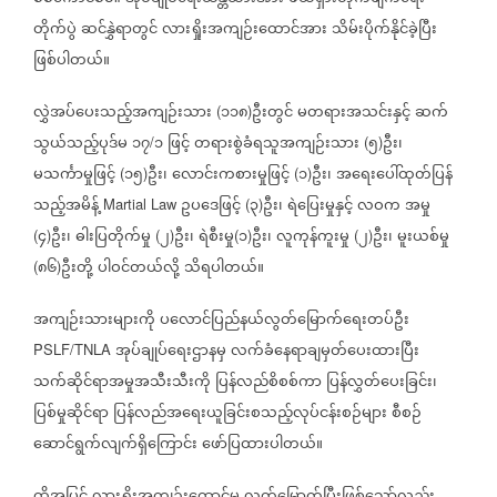
တိုက်ပွဲ
ဆင်နွှဲရာတွင်
လားရှိုးအကျဉ်းထောင်အား
သိမ်းပိုက်နိုင်ခဲ့ပြီး
ဖြစ်ပါတယ်။
လွှဲအပ်ပေးသည့်အကျဉ်းသား
၁၁၈
ဦးတွင်
မတရားအသင်းနှင့်
ဆက်
(
)
သွယ်သည့်ပုဒ်မ
၁၇
၁
ဖြင့်
တရားစွဲခံရသူအကျဉ်းသား
၅
ဦး၊
/
(
)
မသင်္ကာမှုဖြင့်
၁၅
ဦး၊
လောင်းကစားမှုဖြင့်
၁
ဦး၊
အရေးပေါ်ထုတ်ပြန်
(
)
(
)
သည့်အမိန့်
ဥပဒေဖြင့်
၃
ဦး၊
ရဲပြေးမှုနှင့်
လဝက
အမှု
Martial Law
(
)
၄
ဦး၊
ဓါးပြတိုက်မှု
၂
ဦး၊
ရဲစီးမှု
၁
ဦး၊
လူကုန်ကူးမှု
၂
ဦး၊
မူးယစ်မှု
(
)
(
)
(
)
(
)
၈၆
ဦးတို့
ပါဝင်တယ်လို့
သိရပါတယ်။
(
)
အကျဉ်းသားများကို
ပလောင်ပြည်နယ်လွတ်မြောက်ရေးတပ်ဦး
အုပ်ချုပ်ရေးဌာနမှ
လက်ခံနေရာချမှတ်ပေးထားပြီး
PSLF/TNLA
သက်ဆိုင်ရာအမှုအသီးသီးကို
ပြန်လည်စိစစ်ကာ
ပြန်လွှတ်ပေးခြင်း၊
ပြစ်မှုဆိုင်ရာ
ပြန်လည်အရေးယူခြင်းစသည့်လုပ်ငန်းစဉ်များ
စီစဉ်
ဆောင်ရွက်လျက်ရှိကြောင်း
ဖော်ပြထားပါတယ်။