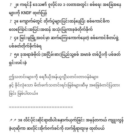
၂။
ကရင်နီ
ဒေသ၏
ဇူလိုင်လ
၁
လတာအတွင်း
စစ်ရေး
အခြေအနေ
🚩
များကို
ထုတ်ပြန်
KNDF
၃။
ကျောက်မဲတွင်
တိုက်ပွဲများပြင်းထန်နေပြီး
စစ်ကောင်စီက
🚩
လေကြောင်းအပြင်းအထန်
အသုံးပြုကာခုခံတိုက်ခိုက်
၄။
မြင်းမူမြို့အဝင်မှာ
ဆက်ကြေးကောက်နေတဲ့
စစ်ကောင်စီတပ်ဖွဲ့
🚩
ပစ်ခတ်တိုက်ခိုက်ခံရ
၅။
ဒုအရာခံဗိုလ်
အငြိမ်းစား
ပြည်သူ့စစ်
အမာခံ
တစ်ဦးကို
ပစ်ခတ်
(
)
🚩
ရှင်းလင်းခဲ့
ဤသတင်းများကို
ရေဒီယိုအန်ယူဂျီသတင်းတာဝန်ခံများ
နှင့်
ခိုင်လုံသော
မိတ်ဖက်သတင်းရင်းမြစ်များဆီမှ
အခြေခံတင်ပြထား
ခြင်း
ဖြစ်ပါတယ်။
========================
၁။
လိင်ပိုင်းဆိုင်ရာထိပါးနှောက်ယှက်ခြင်း
အမှန်တကယ်
ကျူးလွန်
📌📌
ခဲ့ဟုဆိုကာ
ဆလိုင်းအိုက်ဇက်ခင်ကို
လက်ရှိရာထူးမှ
ထုတ်ပယ်