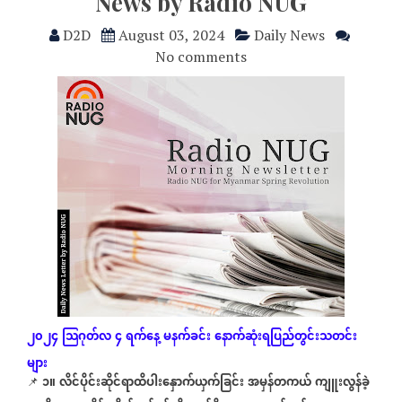
News by Radio NUG
D2D
August 03, 2024
Daily News
No comments
၂၀၂၄
သြဂုတ်လ
၄
ရက်နေ့
မနက်ခင်း
နောက်ဆုံး
ရပြည်တွင်းသတင်း
များ
၁။
လိင်ပိုင်းဆိုင်ရာထိပါးနှောက်ယှက်ခြင်း
အမှန်တကယ်
ကျူးလွန်ခဲ့
📌