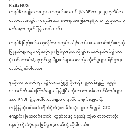
Radio NUG
ကရင်နီ
အမျိုးသားများ
ကာကွယ်ရေးတပ်
က
၂၀၂၄
ဇူလိုင်လ
(KNDF)
တလတာအတွင်း
ကရင်နီဒေသ
စစ်ရေးအခြေအနေများကို
ဩဂုတ်လ
၃
ရက်နေ့က
ထုတ်ပြန်လာပါတယ်။
ကရင်နီ
ပြည်နယ်မှာ
ဇူလိုင်လအတွင်း
လွိုင်ကော်၊
ဖားဆောင်းနဲ့
ဒီမော့ဆို
မြို့နယ်များတွင်
တိုက်ပွဲများ
ဖြစ်ပွားခဲ့သလို
ရှမ်းတောင်နယ်စပ်ရှိ
ဖယ်
ခုံ၊
ပင်လောင်းနဲ့
ညောင်ရွှေ
မြို့နယ်များမှာလည်း
တိုက်ပွဲများ
ဖြစ်ပွားခဲ့
တယ်လို့
ဆိုပါတယ်။
ဇူလိုင်လ
အစပိုင်းမှာ
လွိုင်ကောမြို့ရှိ
မိုင်းလုံး၊
ရွာတန်းရှည်၊
ထူဒူငံ
သဘက်ကို
စစ်ကြောင်းများ
ဖြန့်ခွဲပြီး
ထိုးလာတဲ့
စစ်ကောင်စီတပ်များ
အား
နဲ့
ပူးပေါင်းတပ်များက
ဇူလိုင်
၄
ရက်နေ့မှစပြီး
KNDF
တန်ပြန်ထိုးစစ်ဆင်
တိုက်ခိုက်ခဲ့ရာ
မိုင်းလုံး၊
ရွာတန်းရှည်၊
GTC
ကျောင်း၊
မြကလပ်တောင်၊
ထူဒူငံသနှင့်
ပန်ကန်းတို့မှာ
တလတာလုံး
နေ့စဉ်
တိုက်ပွဲများ
ဖြစ်ပွားခဲ့တယ်လို့
ဆိုပါတယ်။