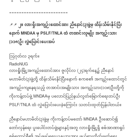
========================
၂။
လားရှိုးအကျဉ်းထောင်အား
ညီနောင်
၃
ဖွဲ့မှ
ထိန်းသိမ်းနိုင်ပြီး
📌📌
(
)
နောက်
မှ
ထံ
တအာင်းလူမျိုး
အကျဉ်းသား
MNDAA
PSLF/TNLA
၁၁၈
ဦး
လွှဲပြောင်းပေးအပ်
(
)
သြဂုတ်လ
၃ရက်။
RadioNUG
လားရှိုးမြို့အကျဉ်းထောင်အား
ဇူလိုင်လ
၂၄
ရက်နေ့၌
ညီနောင်
(
)
မဟာမိတ်
၃
ဖွဲ့တို့
ထိန်းသိမ်းနိုင်ပြီးနောက်
စကစ၏
အကျဉ်းထောင်တွင်
(
)
အကျဉ်းကျနေရသည့်
တအာင်းအမျိုးသား
အကျဥ်သား
၁၁၈
ဦးတို့ကို
(
)
ကိုးကန့်တပ်ဖွဲ့
မှ
ပလောင်ပြည်နယ်လွတ်မြောက်ရေးတပ်ဦး
MNDAA
ထံ
လွှဲပြောင်းပေးခဲ့ကြောင်း
သတင်းထုတ်ပြန်ပါတယ်။
PSLF/TNLA
ညီနောင်မဟာမိတ်
၃
ဖွဲ့မှ
ကိုးကန့်တပ်မတော်
ဦးဆောင်၍
(
)
MNDAA
တော်လှန်ရေး
ပူးပေါင်းတပ်ဖွဲ့များနှင့်အတူ
လားရှိုးမြို့ရှိ
စစ်အာဏာရှင်
စစ်ကောင်စီ၏
အုပ်ချုပ်ရေးယန္တယားအား
ဖယ်ရှားတိုက်ဖျက်ရေး