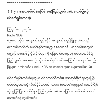
========================
၅။
ဒုအရာခံဗိုလ်
အငြိမ်းစား
ပြည်သူ့စစ်
အမာခံ
တစ်ဦးကို
🚩🚩
(
)
ပစ်ခတ်ရှင်းလင်းခဲ့
ဩဂုတ်လ
၃
ရက်။
Radio NUG
မန္တလေးတိုင်း၊
ကျောက်ဆည်ခရိုင်၊
ကျောက်ဆည်မြို့မှ
တံတားဦး
လေတပ်ဘက်ကို
မောင်းနှင်လာမည့်
စစ်ကောင်စီ
ယာဉ်တန်းအတွက်
ရှေ့ပြေးအနေဖြင့်
မိုင်းပွိုင်များကို
ခြေလျင်လာရှာတဲ့
စစ်ကောာင်စီရဲ့
ပြည်သူ့စစ်
အမာခံတဦးကို
ပစ်ခတ်ရှင်းလင်းခဲ့ကြောင်း
ကျောက်ဆည်
မြို့နယ်
တော်လှန်ရေးတပ်
က
သတင်းထုတ်ပြန်ထားပါတယ်။
KRA
ပစ်ခတ်ရှင်းလင်းခံရသူမှာ
စစ်ကောင်စီတပ်မှ
ဒုအရာခံဗိုလ်ရာထူးဖြင့်
ပင်စင်ယူထားတဲ့
ကိုယ်ပိုင်အမှတ်
လပခ
စထဟ
၁၇၉၉၇
အောင်မြိုင်
(
(
)/
)
ဆိုသူဖြစ်ပြီး
လက်ရှိမှာ
ပြည်သူ့စစ်
အမာခံအဖြစ်
တာဝန်ထမ်းဆောင်
နေတယ်လို့
ဆိုပါတယ်။