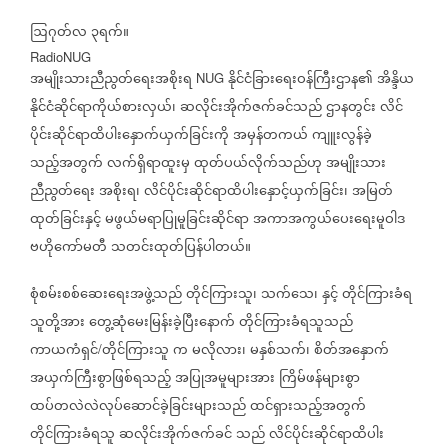
ဩဂုတ်လ
၃ရက်။
RadioNUG
အမျိုးသားညီညွတ်ရေးအစိုးရ
နိုင်ငံခြားရေးဝန်ကြီးဌာန၏
အိန္ဒိယ
NUG
နိုင်ငံဆိုင်ရာကိုယ်စားလှယ်၊
ဆလိုင်းအိုက်ဇက်ခင်သည်
ဌာနတွင်း
လိင်
ပိုင်းဆိုင်ရာထိပါးနှောက်ယှက်ခြင်းကို
အမှန်တကယ်
ကျူးလွန်ခဲ့
သည့်အတွက်
လက်ရှိရာထူးမှ
ထုတ်ပယ်လိုက်သည်ဟု
အမျိုးသား
ညီညွတ်ရေး
အစိုးရ၊
လိင်ပိုင်းဆိုင်ရာထိပါးနှောင့်ယှက်ခြင်း၊
အမြတ်
ထုတ်ခြင်းနှင့်
မဖွယ်မရာပြုမူခြင်းဆိုင်ရာ
အကာအကွယ်ပေးရေးမူဝါဒ
ဗဟိုကော်မတီ
သတင်းထုတ်ပြန်ပါတယ်။
စုံစမ်းစစ်ဆေးရေးအဖွဲ့သည်
တိုင်ကြားသူ၊
သက်သေ၊
နှင့်
တိုင်ကြားခံရ
သူတို့အား
တွေ့ဆုံမေးမြန်းခဲ့ပြီးနောက်
တိုင်ကြားခံရသူသည်
ကာယကံရှင်
တိုင်ကြားသူ
က
မလိုလား၊
မနှစ်သက်၊
စိတ်အနှောက်
/
အယှက်ကြီးစွာဖြစ်ရသည့်
အပြုအမူများအား
ကြိမ်ဖန်များစွာ
ထပ်တလဲလဲလုပ်ဆောင်ခဲ့ခြင်းများသည်
ထင်ရှားသည့်အတွက်
တိုင်ကြားခံရသူ
ဆလိုင်းအိုက်ဇက်ခင်
သည်
လိင်ပိုင်းဆိုင်ရာထိပါး