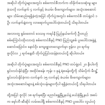
အဆိုပါ
တိုက်ပွဲများအတွင်း
စစ်ကောင်စီဘက်က
ထိခိုက်သေဆုံးမှု
များ
ခဲ့သလို
လက်နက်
၄
လက်နှင့်
ခဲယမ်း
မီးကျောက်များ၊
အသုံးအဆောင်
များ
သိမ်းဆည်းရရှိခဲ့တဲ့အပြင်
တိုက်ပွဲအတွင်း
စစ်ကောင်စီ
တပ်ဖွဲ့ဝင်
၁
ဦး
လက်နက်နဲ့တကွ
လာရောက်ပူးပေါင်းခဲ့တယ်လို့
သိရပါတယ်။
အလားတူ
ရှမ်းတောင်
ဒေသမှ
ကရင်နီ
ပြည်နယ်ဖက်ကို
ဦးတည်
စစ်ကြောင်းထိုးလာတဲ့
စစ်ကောင်စီနှင့်
ပြည်သူ့စစ်
ပူးပေါင်းအဖွဲ့နဲ့
PNO
ဆောင်းပြောင်း၊
နောင်ဝိုး
ကျေးရွာတလျောက်မှာ
ဇွန်လ
၃၀
ရက်မှ
ဇူလိုင်လ
၂
ရက်နေ့ထိ
တိုက်ပွဲပြင်းထန်ခဲ့တယ်လို့
ဆိုပါတယ်။
အဆိုပါ
တိုက်ပွဲများအတွင်း
စစ်ကောင်စီနှင့်
တပ်ဖွဲ့ဝင်
၂၀
နီးပါးကို
PNO
ရှင်းလင်းနိုင်ခဲ့ပြီး
အထိုင်စခန်း
ကုန်း
၁
ခုနဲ့
ရဲစခန်းတို့ကို
သိမ်းပိုက်
မီးရှို့
ရှင်းလင်းနိုင်ခဲ့ကာ
လက်နက်
၁၅
လက်နှင့်
ခဲယမ်း
မီးကျောက်များ၊
အသုံးအဆောင်များနဲ့
စစ်သုံးပန်းများကိုပါ
ရရှိခဲ့တယ်လို့
သိရပါတယ်။
ထို့အပြင်
ဇူလိုင်
၁၈
ရက်မှစပြီး
ညောင်ရွှေမြို့နယ်နဲ့
ဖယ်ခုံမြို့နယ်
အစပ်
က
မှော်ဘီ
ဆီဆိုင်
လမ်းပေါ်ရှိ
စစ်ကောင်စီနှင့်
ပူးပေါင်း
လွယ်လုံ
-
PNO