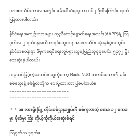
အာဏာသိမ်းကာလအတွင်း
ဖမ်းဆီးခံရသူဟာ
၁၆၂
ဦးရှိကြောင်း
ထုတ်
ပြန်ထားပါတယ်။
နိုင်ငံရေးအကျဥ်းသားများ
ကူညီစောင့်ရှောက်ရေးအသင်း
ရဲ့
သြ
(AAPP)
ဂုတ်လ
၂
ရက်နေ့အထိ
စာရင်တွေအရ
အာဏာသိမ်း
သုံးနှစ်ခွဲအတွင်း
နိုင်ငံတစ်ဝန်းမှာ
ဒီမိုကရေစီရေးလှုပ်ရှားသူနဲ့
ပြည်သူစုစုပေါင်း
၅၄၇၂
ဦး
သေဆုံးခဲ့ပါတယ်။
အခုတင်ပြခဲ့တဲ့သတင်းတွေကိုတော့
သတင်းထောက်
မင်း
Radio NUG
စစ်သွေးနဲ့
ခါးရှဲလ်တို့က
ပေးပို့ထားတာဖြစ်ပါတယ်။
========================
========================
၁။
လားရှိုးမြို့
တိုင်းစစ်ဌာနချုပ်ကို
စစ်ကူလာတဲ့
စကခ
၁၂
စကခ
🚩🚩
မှုး
ဗိုလ်မှုးကြီး
ကိုယ့်ကိုကိုယ်အဆုံးစီရင်
သြဂုတ်လ
၃ရက်။