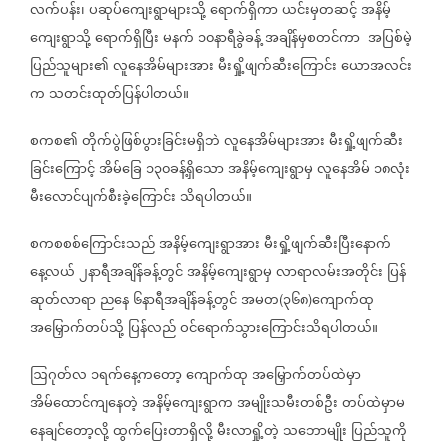
လက်ပန်း၊
ပဆုပ်ကျေးရွာများသို့
ရောက်ရှိကာ
ယင်းမှတဆင့်
အနိမ့်
ကျေးရွာသို့
ရောက်ရှိပြီး
မနက်
၁၀နာရီခွဲခန့်
အချိန်မှစတင်ကာ
အပြစ်မဲ့
ပြည်သူများ၏
လူနေအိမ်များအား
မီးရှို့ဖျက်ဆီးကြောင်း
ယောအလင်း
က
သတင်းထုတ်ပြန်ပါတယ်။
စကစ၏
တိုက်ပွဲဖြစ်ပွားခြင်းမရှိဘဲ
လူနေအိမ်များအား
မီးရှို့ဖျက်ဆီး
ခြင်းကြောင့်
အိမ်ခြေ
၁၃၀ခန့်ရှိသော
အနိမ့်ကျေးရွာမှ
လူနေအိမ်
၁၈လုံး
မီးလောင်ပျက်စီးခဲ့ကြောင်း
သိရပါတယ်။
စကစစစ်ကြောင်းသည်
အနိမ့်ကျေးရွာအား
မီးရှို့ဖျက်ဆီးပြီးနောက်
နေ့လယ်
၂နာရီအချိန်ခန့်တွင်
အနိမ့်ကျေးရွာမှ
လာရာလမ်းအတိုင်း
ပြန်
ဆုတ်လာရာ
ညနေ
၆နာရီအချိန်ခန့်တွင်
အမတ
၃၆၈
ကျောက်ထု
(
)
အမြှောက်တပ်သို့
ပြန်လည်
ဝင်ရောက်သွားကြောင်းသိရပါတယ်။
ဩဂုတ်လ
၁ရက်နေ့ကတော့
ကျောက်ထု
အမြှောက်တပ်ထဲမှာ
အိမ်ထောင်ကျနေတဲ့
အနိမ့်ကျေးရွာက
အမျိုးသမီးတစ်ဦး
တပ်ထဲမှာမ
နေချင်တော့လို့
ထွက်ပြေးတာရှိလို့
မီးလာရှို့တဲ့
သဘောမျိုး
ပြည်သူကို