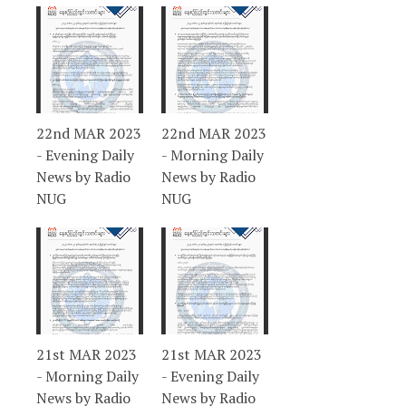
22nd MAR 2023
22nd MAR 2023
- Evening Daily
- Morning Daily
News by Radio
News by Radio
NUG
NUG
21st MAR 2023
21st MAR 2023
- Morning Daily
- Evening Daily
News by Radio
News by Radio