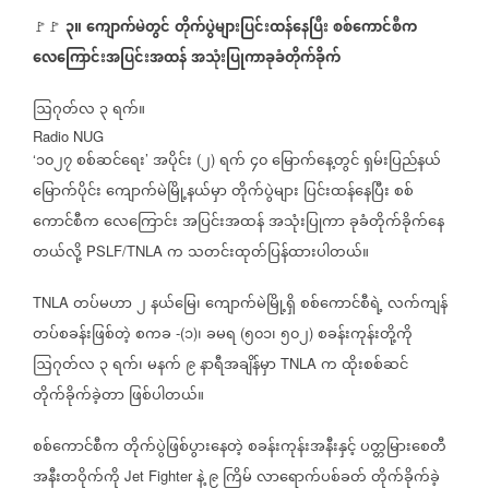
၃။
ကျောက်မဲတွင်
တိုက်ပွဲများပြင်းထန်နေပြီး
စစ်ကောင်စီက
🚩🚩
လေကြောင်းအပြင်းအထန်
အသုံးပြုကာခုခံတိုက်ခိုက်
ဩဂုတ်လ
၃
ရက်။
Radio NUG
၁၀၂၇
စစ်ဆင်ရေး
အပိုင်း
၂
ရက်
၄၀
မြောက်နေ့တွင်
ရှမ်းပြည်နယ်
‘
’
(
)
မြောက်ပိုင်း
ကျောက်မဲမြို့နယ်မှာ
တိုက်ပွဲများ
ပြင်းထန်နေပြီး
စစ်
ကောင်စီက
လေကြောင်း
အပြင်းအထန်
အသုံးပြုကာ
ခုခံတိုက်ခိုက်နေ
တယ်လို့
က
သတင်းထုတ်ပြန်ထားပါတယ်။
PSLF/TNLA
တပ်မဟာ
၂
နယ်မြေ၊
ကျောက်မဲမြို့ရှိ
စစ်ကောင်စီရဲ့
လက်ကျန်
TNLA
တပ်စခန်းဖြစ်တဲ့
စကခ
၁
၊
ခမရ
၅၀၁၊
၅၀၂
စခန်းကုန်းတို့ကို
-(
)
(
)
ဩဂုတ်လ
၃
ရက်၊
မနက်
၉
နာရီအချိန်မှာ
က
ထိုးစစ်ဆင်
TNLA
တိုက်ခိုက်ခဲ့တာ
ဖြစ်ပါတယ်။
စစ်ကောင်စီက
တိုက်ပွဲဖြစ်ပွားနေတဲ့
စခန်းကုန်းအနီးနှင့်
ပတ္တမြားစေတီ
အနီးတဝိုက်ကို
နဲ့
၉
ကြိမ်
လာရောက်ပစ်ခတ်
တိုက်ခိုက်ခဲ့
Jet Fighter