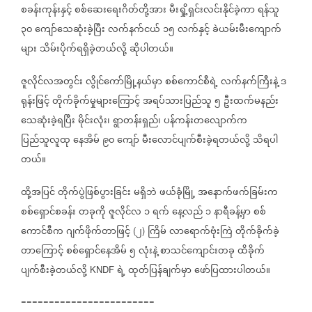
စခန်းကုန်းနှင့်
စစ်ဆေးရေးဂိတ်တို့အား
မီးရှို့ရှင်းလင်းနိုင်ခဲ့ကာ
ရန်သူ
၃၀
ကျော်သေဆုံးခဲ့ပြီး
လက်နက်ငယ်
၁၅
လက်နှင့်
ခဲယမ်းမီးကျောက်
များ
သိမ်းပိုက်ရရှိခဲ့တယ်လို့
ဆိုပါတယ်။
ဇူလိုင်လအတွင်း
လွိုင်ကော်မြို့နယ်မှာ
စစ်ကောင်စီရဲ့
လက်နက်ကြီးနဲ့
ဒ
ရုန်းဖြင့်
တိုက်ခိုက်မှုများကြောင့်
အရပ်သားပြည်သူ
၅
ဦးထက်မနည်း
သေဆုံးခဲ့ရပြီး
မိုင်းလုံး၊
ရွာတန်းရှည်၊
ပန်ကန်းတလျောက်က
ပြည်သူလူထု
နေအိမ်
၉၀
ကျော်
မီးလောင်ပျက်စီးခဲ့ရတယ်လို့
သိရပါ
တယ်။
ထို့အပြင်
တိုက်ပွဲဖြစ်ပွားခြင်း
မရှိဘဲ
ဖယ်ခုံမြို့
အနောက်ဖက်ခြမ်းက
စစ်ရှောင်စခန်း
တခုကို
ဇူလိုင်လ
၁
ရက်
နေ့လည်
၁
နာရီခန့်မှာ
စစ်
ကောင်စီက
ဂျက်ဖိုက်တာဖြင့်
၂
ကြိမ်
လာရောက်ဗုံးကြဲ
တိုက်ခိုက်ခဲ့
(
)
တာကြောင့်
စစ်ရှောင်နေအိမ်
၅
လုံးနဲ့
စာသင်ကျောင်းတခု
ထိခိုက်
ပျက်စီးခဲ့တယ်လို့
ရဲ့
ထုတ်ပြန်ချက်မှာ
ဖော်ပြထားပါတယ်။
KNDF
========================