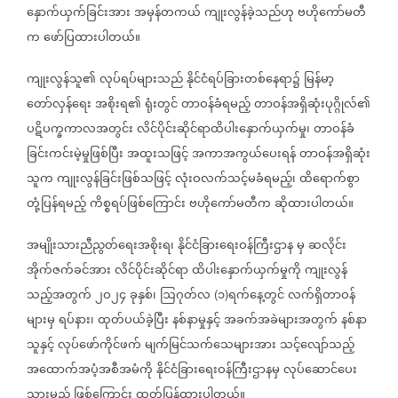
နှောက်ယှက်ခြင်းအား
အမှန်တကယ်
ကျုးလွန်ခဲ့သည်ဟု
ဗဟိုကော်မတီ
က
ဖော်ပြထားပါတယ်။
ကျုးလွန်သူ၏
လုပ်ရပ်များသည်
နိုင်ငံရပ်ခြားတစ်နေရာ၌
မြန်မာ့
တော်လှန်ရေး
အစိုးရ၏
ရုံးတွင်
တာဝန်ခံရမည့်
တာဝန်အရှိဆုံးပုဂ္ဂိုလ်၏
ပဋိပက္ခကာလအတွင်း
လိင်ပိုင်းဆိုင်ရာထိပါးနှောက်ယှက်မှု၊
တာဝန်ခံ
ခြင်းကင်းမဲ့မှုဖြစ်ပြီး
အထူးသဖြင့်
အကာအကွယ်ပေးရန်
တာဝန်အရှိဆုံး
သူက
ကျုးလွန်ခြင်းဖြစ်သဖြင့်
လုံးဝလက်သင့်မခံရမည့်၊
ထိရောက်စွာ
တုံ့ပြန်ရမည့်
ကိစ္စရပ်ဖြစ်ကြောင်း
ဗဟိုကော်မတီက
ဆိုထားပါတယ်။
အမျိုးသားညီညွတ်ရေးအစိုးရ၊
နိုင်ငံခြားရေးဝန်ကြီးဌာန
မှ
ဆလိုင်း
အိုက်ဇက်ခင်အား
လိင်ပိုင်းဆိုင်ရာ
ထိပါးနှောက်ယှက်မှုကို
ကျုးလွန်
သည့်အတွက်
၂ဝ၂၄
ခုနှစ်၊
ဩဂုတ်လ
၁
ရက်နေ့တွင်
လက်ရှိတာဝန်
(
)
များမှ
ရပ်နား၊
ထုတ်ပယ်ခဲ့ပြီး
နစ်နာမှုနှင့်
အခက်အခဲများအတွက်
နစ်နာ
သူနှင့်
လုပ်ဖော်ကိုင်ဖက်
မျက်မြင်သက်သေများအား
သင့်လျော်သည့်
အထောက်အပံ့အစီအမံကို
နိုင်ငံခြားရေးဝန်ကြီးဌာနမှ
လုပ်ဆောင်ပေး
သွားမည်
ဖြစ်ကြောင်း
ထုတ်ပြန်ထားပါတယ်။