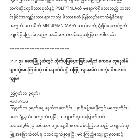
ထို့အပြင်
လားရှိုးအကျဉ်းထောင်မှ
လွတ်မြောက်ပြီးဖြစ်သော်လည်း
သက်ဆိုင်ရာမိသားစုထံနှင့်
ထံ
မရောက်ရှိသေးသည့်
တအာ
PSLF/TNLA
င်းနိုင်ငံအကျဥ်းသားများလည်း
မိသားစုထံ
ပြန်လည်ရောက်ရှိနိုင်ရေး
အတွက်
မဟာမိတ်
ထံ
ဆက်လက်ညှိနှိုင်းဆောင်ရွက်
MNTJP/MNDAA
လျက်ရှိကြောင်းလည်း
အသိပေးသတင်းထုတ်ပြန်ထားပါတယ်။
========================
၃။
ဆောမြို့နယ်တွင်
တိုက်ပွဲဖြစ်ပွားခြင်းမရှိဘဲ
စကစမှ
လူနေအိမ်
📌📌
များသို့အကြောင်းမဲ့
ဝင်ရောက်မီးရှို့သဖြင့်
လူနေအိမ်
၁၈လုံး
မီးလောင်
ကျွမ်း
ဩဂုတ်လ
၃ရက်။
RadioNUG
ဩဂုတ်လ
၃ရက်နေ့
မနက်အစောပိုင်း
၂နာရီခန့်အချိန်တွင်
မကွေးတိုင်း၊
ဆောမြို့နယ်၊
ကျောက်ထုမြို့၊
ကျောက်ထုအမြှောက်တပ်
အမတ
၃၆၈
မှ
အင်အား
၁၂၀ခန့်ပါ
စကစစစ်ကြောင်းသည်
ကျောက်ထု
(
)
မြို့အမြှောက်တပ်မှ
စတင်ထွက်ခွာခဲ့ပြီး
မင်းကြည့်ကျေးရွာမှတဆင့်