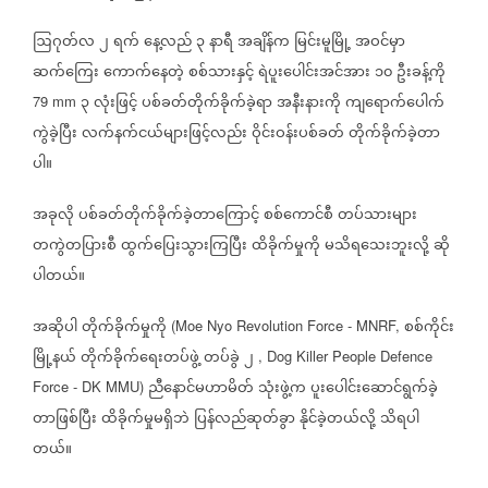
ဩဂုတ်လ
၂
ရက်
နေ့လည်
၃
နာရီ
အချိန်က
မြင်းမူမြို့
အဝင်မှာ
ဆက်ကြေး
ကောက်နေတဲ့
စစ်သားနှင့်
ရဲပူးပေါင်းအင်အား
၁၀
ဦးခန့်ကို
၃
လုံးဖြင့်
ပစ်ခတ်တိုက်ခိုက်ခဲ့ရာ
အနီးနားကို
ကျရောက်ပေါက်
79 mm
ကွဲခဲ့ပြီး
လက်နက်ငယ်များဖြင့်လည်း
ဝိုင်းဝန်းပစ်ခတ်
တိုက်ခိုက်ခဲ့တာ
ပါ။
အခုလို
ပစ်ခတ်တိုက်ခိုက်ခဲ့တာကြောင့်
စစ်ကောင်စီ
တပ်သားများ
တကွဲတပြားစီ
ထွက်ပြေးသွားကြပြီး
ထိခိုက်မှုကို
မသိရသေးဘူးလို့
ဆို
ပါတယ်။
အဆိုပါ
တိုက်ခိုက်မှုကို
စစ်ကိုင်း
(Moe Nyo Revolution Force - MNRF,
မြို့နယ်
တိုက်ခိုက်ရေးတပ်ဖွဲ့
တပ်ခွဲ
၂
, Dog Killer People Defence
ညီနောင်မဟာမိတ်
သုံးဖွဲ့က
ပူးပေါင်းဆောင်ရွက်ခဲ့
Force - DK MMU)
တာဖြစ်ပြီး
ထိခိုက်မှုမရှိဘဲ
ပြန်လည်ဆုတ်ခွာ
နိုင်ခဲ့တယ်လို့
သိရပါ
တယ်။