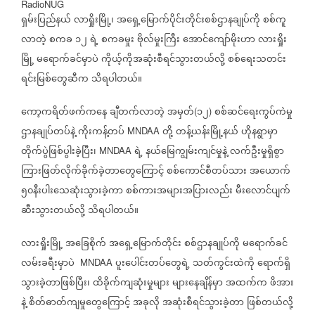
RadioNUG
ရှမ်းပြည်နယ်
လာရှိုးမြို့၊
အရှေ့မြောက်ပိုင်းတိုင်းစစ်ဌာနချုပ်ကို
စစ်ကူ
လာတဲ့
စကခ
၁၂
ရဲ့
စကခမှုး
ဗိုလ်မှုးကြီး
အောင်ကျော်မိုးဟာ
လားရှိုး
မြို့
မရောက်ခင်မှာပဲ
ကိုယ့်ကိုအဆုံးစီရင်သွားတယ်လို့
စစ်ရေးသတင်း
ရင်းမြစ်တွေဆီက
သိရပါတယ်။
ကော့ကရိတ်ဖက်ကနေ
ချီတက်လာတဲ့
အမှတ်
၁၂
စစ်ဆင်ရေးကွပ်ကဲမှု
(
)
ဌာနချုပ်တပ်နဲ့
ကိုးကန့်တပ်
တို့
တန့်ယန်းမြို့နယ်
ဟိုနရွာမှာ
MNDAA
တိုက်ပွဲဖြစ်ပွါးခဲ့ပြီး၊
ရဲ့
နယ်မြေကျွမ်းကျင်မှုနဲ့
လက်ဦးမှုရှိစွာ
MNDAA
ကြားဖြတ်လိုက်ခိုက်ခဲ့တာတွေကြောင့်
စစ်ကောင်စီတပ်သား
အယောက်
၅၀နီးပါးသေဆုံးသွားခဲ့ကာ
စစ်ကားအများအပြားလည်း
မီးလောင်ပျက်
ဆီးသွားတယ်လို့
သိရပါတယ်။
လားရှိုးမြို့
အခြေစိုက်
အရှေ့မြောက်တိုင်း
စစ်ဌာနချုပ်ကို
မရောက်ခင်
လမ်းခရီးမှာပဲ
ပူးပေါင်းတပ်တွေရဲ့
သတ်ကွင်းထဲကို
ရောက်ရှိ
MNDAA
သွားခဲ့တာဖြစ်ပြီး၊
ထိခိုက်ကျဆုံးမှုများ
များနေချိန်မှာ
အထက်က
ဖိအား
နဲ့
စိတ်ဓာတ်ကျမှုတွေကြောင့်
အခုလို
အဆုံးစီရင်သွားခဲ့တာ
ဖြစ်တယ်လို့