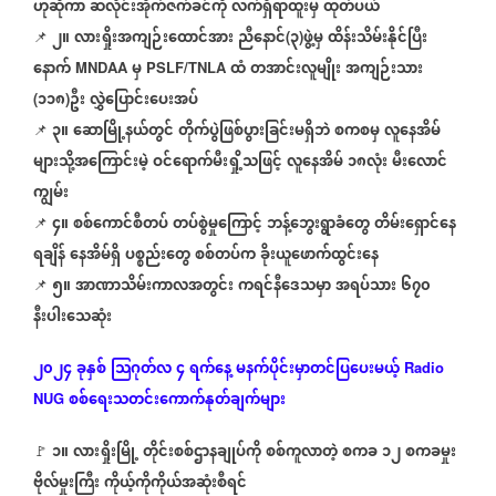
ဟုဆိုကာ
ဆလိုင်းအိုက်ဇက်ခင်ကို
လက်ရှိရာထူးမှ
ထုတ်ပယ်
၂။
လားရှိုးအကျဉ်းထောင်အား
ညီနောင်
၃
ဖွဲ့မှ
ထိန်းသိမ်းနိုင်ပြီး
📌
(
)
နောက်
မှ
ထံ
တအာင်းလူမျိုး
အကျဉ်းသား
MNDAA
PSLF/TNLA
၁၁၈
ဦး
လွှဲပြောင်းပေးအပ်
(
)
၃။
ဆောမြို့နယ်တွင်
တိုက်ပွဲဖြစ်ပွားခြင်းမရှိဘဲ
စကစမှ
လူနေအိမ်
📌
များသို့အကြောင်းမဲ့
ဝင်ရောက်မီးရှို့သဖြင့်
လူနေအိမ်
၁၈လုံး
မီးလောင်
ကျွမ်း
၄။
စစ်ကောင်စီတပ်
တပ်စွဲမှုကြောင့်
ဘန့်ဘွေးရွာခံတွေ
တိမ်းရှောင်နေ
📌
ရချိန်
နေအိမ်ရှိ
ပစ္စည်းတွေ
စစ်တပ်က
ခိုးယူဖောက်ထွင်းနေ
၅။
အာဏာသိမ်းကာလအတွင်း
ကရင်နီဒေသမှာ
အရပ်သား
၆၇၀
📌
နီးပါးသေဆုံး
၂၀၂၄
ခုနှစ်
သြဂုတ်လ
၄
ရက်နေ့
မနက်ပိုင်းမှာတင်ပြပေးမယ့်
Radio
စစ်ရေးသတင်းကောက်နုတ်ချက်များ
NUG
၁။
လားရှိုးမြို့
တိုင်းစစ်ဌာနချုပ်ကို
စစ်ကူလာတဲ့
စကခ
၁၂
စကခမှုး
🚩
ဗိုလ်မှုးကြီး
ကိုယ့်ကိုကိုယ်အဆုံးစီရင်