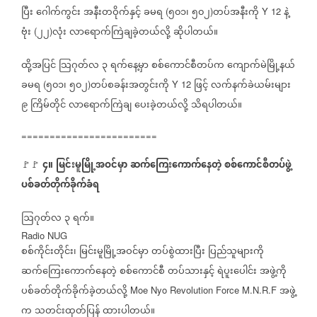
ပြီး
ဂေါက်ကွင်း
အနီးတဝိုက်နှင့်
ခမရ
၅၀၁၊
၅၀၂
တပ်အနီးကို
နဲ့
(
)
Y 12
ဗုံး
၂၂
လုံး
လာရောက်ကြဲချခဲ့တယ်လို့
ဆိုပါတယ်။
(
)
ထို့အပြင်
သြဂုတ်လ
၃
ရက်နေ့မှာ
စစ်ကောင်စီတပ်က
ကျောက်မဲမြို့နယ်
ခမရ
၅၀၁၊
၅၀၂
တပ်စခန်းအတွင်းကို
ဖြင့်
လက်နက်ခဲယမ်းများ
(
)
Y 12
၉
ကြိမ်တိုင်
လာရောက်ကြဲချ
ပေးခဲ့တယ်လို့
သိရပါတယ်။
========================
၄။
မြင်းမူမြို့အဝင်မှာ
ဆက်ကြေးကောက်နေတဲ့
စစ်ကောင်စီတပ်ဖွဲ့
🚩🚩
ပစ်ခတ်တိုက်ခိုက်ခံရ
ဩဂုတ်လ
၃
ရက်။
Radio NUG
စစ်ကိုင်းတိုင်း၊
မြင်းမူမြို့အဝင်မှာ
တပ်စွဲထားပြီး
ပြည်သူများကို
ဆက်ကြေးကောက်နေတဲ့
စစ်ကောင်စီ
တပ်သားနှင့်
ရဲပူးပေါင်း
အဖွဲ့ကို
ပစ်ခတ်တိုက်ခိုက်ခဲ့တယ်လို့
အဖွဲ့
Moe Nyo Revolution Force M.N.R.F
က
သတင်းထုတ်ပြန်
ထားပါတယ်။