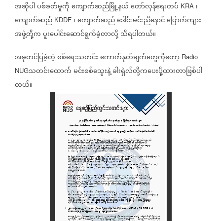
အဆိုပါ
ပစ်ခတ်မှုကို
ကျောက်ဆည်မြို့နယ်
တော်လှန်ရေးတပ်
၊
KRA
ကျောက်ဆည်
၊
ကျောက်ဆည်
ဒေါင်းမင်းညီနောင်
ပြောက်ကျား
KDDF
အဖွဲ့တို့က
ပူးပေါင်းဆောင်ရွက်ခဲ့တာလို့
သိရပါတယ်။
အခုတင်ပြခဲ့တဲ့
စစ်ရေးသတင်း
ကောက်နုတ်ချက်တွေကိုတော့
Radio
သတင်းထောက်
မင်းစစ်သွေးနဲ့
ခါးရှဲလ်တို့ကပေးပို့ထားတာဖြစ်ပါ
NUG
တယ်။