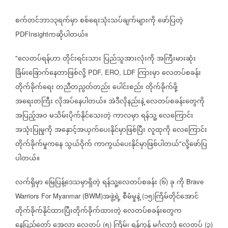
စက်တင်ဘာ၁၃ရက်မှာ
စစ်ရေးသုံးသပ်ချက်များကို
ဖော်ပြတဲ့
ကဆိုပါတယ်။
PDFInsight
လေတပ်ရန်ဟာ
တိုင်းရင်းသား
ပြည်သူအားလုံးကို
အကြီးမားဆုံး
"
ခြိမ်းခြောက်နေတာဖြစ်လို့
ကြားမှာ
လေတပ်စခန်း
PDF, ERO, LDF
တိုက်ခိုက်ရေး
တညီတညွတ်တည်း
ပေါင်းစည်း
တိုက်ခိုက်ဖို့
အရေးတကြီး
လိုအပ်နေပါတယ်။
အဲဒီလိုနည်းနဲ့
လေတပ်စခန်းတွေကို
အပြည့်အဝ
မသိမ်းပိုက်နိုင်သေးတဲ့
ကာလမှာ
ရန်သူ့
လေကြောင်း
အသုံးပြုမှုကို
အနှောင့်အယှက်ပေးနိုင်မှာဖြစ်ပြီး
လူထုကို
လေကြောင်း
တိုက်ခိုက်မှုကနေ
သွယ်ဝိုက်
ကာကွယ်ပေးနိုင်မှာဖြစ်ပါတယ်
လို့ဖော်ပြ
"
ပါတယ်။
လက်ရှိမှာ
မြေပြန့်ဒေသမှာရှိတဲ့
ရန်သူ့လေတပ်စခန်း
၆
ခု
ကို
(
)
Brave
အဖွဲ့ရဲ့
စီမံမှုနဲ့
၁၅
ကြိမ်တိုင်အောင်
Warriors For Myanmar (BWM)
(
)
တိုက်ခိုက်နိုင်ထားပြီးတိုက်ခိုက်ထားတဲ့
လေတပ်စခန်းတွေက
နေပြည်တော်
အေလာ
လေတပ်
၅
ကြိမ်၊
ရန်ကုန်
မင်္ဂလာဒုံ
လေတပ်
၃
(
)
(
)