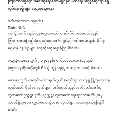
ကြားကာလဖွဲ့စည်းပုံရေးဆွဲရေးကော်မရှင်နှင့်
ဖက်ဒရယ်ယူနစ်ဆိုင်ရာ
ရှေ့
လုပ်ငန်းစဉ်များ
တွေ့ဆုံဆွေးနွေး
စက်တင်ဘာလ
၁၃ရက်။
Radio NUG
စစ်ကိုင်းဖက်ဒရယ်ယူနစ်လွှတ်တော်က
စစ်ကိုင်းဖက်ဒရယ်ယူနစ်
ကြားကာလဖွဲ့စည်းပုံရေးဆွဲရေးကော်မရှင်နှင့်
ဖက်ဒရယ်ယူနစ်ဆိုင်ရာ
ရှေ့လုပ်ငန်းစဉ်များ
တွေ့ဆုံဆွေးနွေးခဲ့ကြပါတယ်။
တွေ့ဆုံဆွေးနွေးပွဲကို
၂၀၂၄ခုနှစ်၊
စက်တင်ဘာလ၊
၁၃
ရက်၊
(
)
၁၃
၀၀
နာရီအချိန်တွင်
ဗီဒီယို
ကွန်ဖရင့်မှတဆင့်
ကျင်းပခဲ့ပါတယ်။
(
:
)
ဆွေးနွေးပွဲသို့
စစ်ကိုင်းဖက်ဒရယ်ယူနစ်အတွင်းရှိ
တာဝန်ရှိ
ပြည်ထောင်စု
လွှတ်တော်ကိုယ်စားလှယ်များ၊
ဖက်ဒရယ်ယူနစ်လွှတ်တော်ဘက်မှ
လွှတ်တော်ဥက္ကဋ္ဌ၊
ဒုတိယဥက္ကဋ္ဌ၊
လွှတ်တော်ရေးရာကော်မတီများမှ
တာဝန်ရှိသူများ၊
လွှတ်တော်ကိုယ်စားလှယ်များ
တက်ရောက်ခဲ့ကြပါ
တယ်။