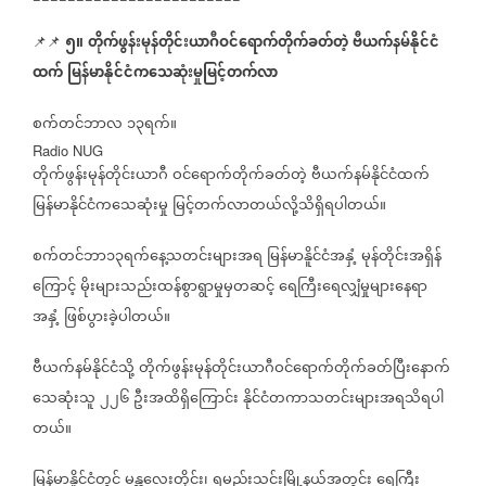
၅။
တိုက်ဖွန်းမုန်တိုင်းယာဂီဝင်ရောက်တိုက်ခတ်တဲ့
ဗီယက်နမ်နိုင်ငံ
📌📌
ထက်
မြန်မာနိုင်ငံကသေဆုံးမှုမြင့်တက်လာ
စက်တင်ဘာလ
၁၃ရက်။
Radio NUG
တိုက်ဖွန်းမုန်တိုင်းယာဂီ
ဝင်ရောက်တိုက်ခတ်တဲ့
ဗီယက်နမ်နိုင်ငံထက်
မြန်မာနိုင်ငံကသေဆုံးမှု
မြင့်တက်လာတယ်လို့သိရှိရပါတယ်။
စက်တင်ဘာ၁၃ရက်နေ့သတင်းများအရ
မြန်မာနိူင်ငံအနှံ့
မုန်တိုင်းအရှိန်
ကြောင့်
မိုးများသည်းထန်စွာရွာမှုမှတဆင့်
ရေကြီးရေလျှံမှုများနေရာ
အနှံ့
ဖြစ်ပွားခဲ့ပါတယ်။
ဗီယက်နမ်နိုင်ငံသို့
တိုက်ဖွန်းမုန်တိုင်းယာဂီဝင်ရောက်တိုက်ခတ်ပြီးနောက်
သေဆုံးသူ
၂၂၆
ဦးအထိရှိကြောင်း
နိုင်ငံတကာသတင်းများအရသိရပါ
တယ်။
မြန်မာနိူင်ငံတွင်
မန္တလေးတိုင်း၊
ရမည်းသင်းမြို့နယ်အတွင်း
ရေကြီး