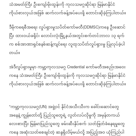
သံအမတ်ကြီး
ဦးကျော်မိုးထွန်းကို
ကုလသမဂ္ဂဆိုင်ရာ
မြန်မာနိုင်ငံ
ကိုယ်စားလှယ်အဖြစ်
ဆက်လက်ခန့်အပ်ပေးဖို့
တောင်းဆိုခဲ့ကြပါတယ်။
ဒီမိုကရေစီအရေး
လှုပ်ရှားမှုသပိတ်ကော်မတီ
ကနေ
ဦးဆောင်
(DDMSC)
ပြီး
ထားဝယ်ခရိုင်၊
လောင်းလုံးမြို့နယ်အတွင်းစက်တင်ဘာလ
၁၃
ရက်
က
စစ်အာဏာရှင်စနစ်ဆန့်ကျင်ရေး
လူထုသပိတ်လှုပ်ရှားမှု
ပြုလုပ်ခဲ့ပါ
တယ်။
အဲဒီလှုပ်ရှားမှုမှာ
ကမ္ဘာ့ကုလသမဂ္ဂ
ကော်မတီအစည်းအဝေး
Credential
ကနေ
သံအမတ်ကြီး
ဦးကျော်မိုးထွန်းကို
ကုလသမဂ္ဂဆိုင်ရာ
မြန်မာနိုင်ငံ
ကိုယ်စားလှယ်အဖြစ်
ဆက်လက်ခန့်အပ်ပေးဖို့
တောင်းဆိုခဲ့ကြပါတယ်။
ကမ္ဘာ့ကုလသမဂ္ဂ
အဖွဲ့ဝင်
နိုင်ငံအသီးသီးက
ခေါင်းဆောင်တွေ
"
(UN)
အနေနဲ့
ကျွန်တော်တို့
ပြည်သူတွေရဲ့
လွတ်လပ်လိုမှုကို
အမှန်တကယ်
လေးစားပြီး
မြန်မာပြည်သူတွေ
ဖမ်းဆီးနှိပ်စက်
သတ်ဖြတ်ခံနေရမှုတွေ
ကနေ
အဆုံးသတ်စေချင်တဲ့
ဆန္ဒရှိလိမ့်မယ်လို့
အပြည့်အဝ
ယုံကြည်ပါ