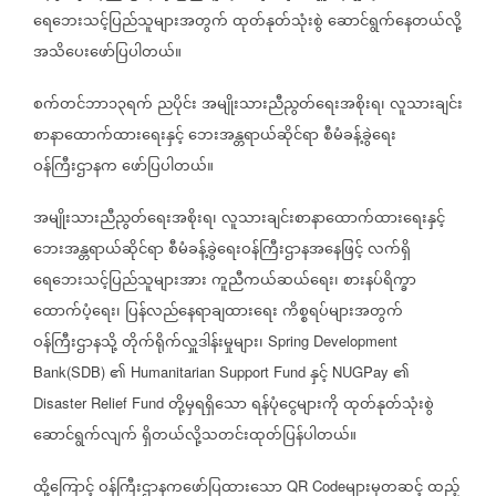
ရေဘေးသင့်ပြည်သူများအတွက်
ထုတ်နုတ်သုံးစွဲ
ဆောင်ရွက်နေတယ်လို့
အသိပေးဖော်ပြပါတယ်။
စက်တင်ဘာ၁၃ရက်
ညပိုင်း
အမျိုးသားညီညွတ်ရေးအစိုးရ၊
လူသားချင်း
စာနာထောက်ထားရေးနှင့်
ဘေးအန္တရာယ်ဆိုင်ရာ
စီမံခန့်ခွဲရေး
ဝန်ကြီးဌာနက
ဖော်ပြပါတယ်။
အမျိုးသားညီညွတ်ရေးအစိုးရ၊
လူသားချင်းစာနာထောက်ထားရေးနှင့်
ဘေးအန္တရာယ်ဆိုင်ရာ
စီမံခန့်ခွဲရေးဝန်ကြီးဌာနအနေဖြင့်
လက်ရှိ
ရေဘေးသင့်ပြည်သူများအား
ကူညီကယ်ဆယ်ရေး၊
စားနပ်ရိက္ခာ
ထောက်ပံ့ရေး၊
ပြန်လည်နေရာချထားရေး
ကိစ္စရပ်များအတွက်
ဝန်ကြီးဌာနသို့
တိုက်ရိုက်လှူဒါန်းမှုများ၊
Spring Development
၏
နှင့်
၏
Bank(SDB)
Humanitarian Support Fund
NUGPay
တို့မှရရှိသော
ရန်ပုံငွေများကို
ထုတ်နုတ်သုံးစွဲ
Disaster Relief Fund
ဆောင်ရွက်လျက်
ရှိတယ်လို့သတင်းထုတ်ပြန်ပါတယ်။
ထို့ကြောင့်
ဝန်ကြီးဌာနကဖော်ပြထားသော
များမှတဆင့်
ထည့်
QR Code