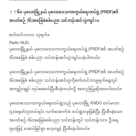
၆။
ပုလောမြို့နယ်
ပုလောဒေသကာကွယ်ရေးတပ်ဖွဲ့
၏
🚩🚩
(PRDF)
အပတ်စဉ်
၆
အခြေခံစစ်ပညာ
သင်တန်းဆင်းပွဲကျင်းပ
(
)
စက်တင်ဘာလ
၁၃ရက်။
Radio NUG
ပုလောမြို့နယ်
ပုလောဒေသကာကွယ်ရေးတပ်ဖွဲ့
၏
အပတ်စဉ်
(PRDF)
၆
အခြေခံ
စစ်ပညာ
သင်တန်းဆင်းပွဲကျင်းပခဲ့ပါတယ်။
(
)
ပုလောမြို့နယ်
ပုလောဒေသကာကွယ်ရေးတပ်ဖွဲ့
၏
အပတ်စဉ်
(PRDF)
၆
အခြေခံ
စစ်ပညာ
သင်တန်းဆင်းပွဲကိုစက်တင်ဘာ၉ရက်နေ့တွင်
(
)
အကျဉ်းချုပ်
လုပ်ဆောင်ပြီးစီးခဲ့တယ်လို့
အတည်ပြုဆိုထားပါတယ်။
ပုလောဒေသကာကွယ်ရေးတပ်ဖွဲ့သည်
ပုလောမြို့
တပ်မဟာ
KNDO
၄
အမှတ်
၇
တပ်ရင်း
လက်အောက်ခံ
တပ်ဖွဲ့တခုဖြစ်ပြီး
ပြီးစီးခဲ့သော
(
)
(
)
အပတ်စဉ်
၆
အခြေခံစစ်ပညာ
သင်တန်းတွင်
သင်တန်းသား
ဦးရေ
(
)
၅၀
ဖြင့်
အောင်မြင်စွာ
လေ့ကျင့်
ပြီးစီးခဲ့ပါတယ်။
(
)