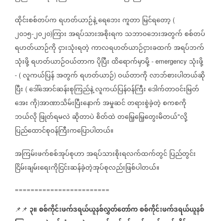
ထိုင်းစစ်တပ်က
ရဟတ်ယာဉ်နဲ့
ရေဘေး
ကူတာ
မြင်ရတော့
(
၂၀၁၅
၂၀၂၀
ကြား
အရပ်သားအစိုးရက
သဘာဝဘေးအတွက်
စစ်တပ်
-
)
ရဟတ်ယာဉ်ကို
ငှားသုံးရတဲ့
ကာလရဟတ်ယာဉ်ငှားခထက်
အရပ်ဘက်
သုံးဖို့
ရဟတ်ယာဉ်ဝယ်တာက
ပိုပြီး
ထိရောက်မှာမို့
သုံးဖို့
- emergency
လူကယ်ပြန်
အတွက်
ရဟတ်ယာဉ်
ဝယ်တာကို
လာဘ်စားပါတယ်ဆို
- (
)
ပြီး
ဒေါ်အောင်ဆန်းစုကြည်နဲ့
လူကယ်ပြန်ဝန်ကြီး
ဒေါက်တာဝင်းမြတ်
(
အေး
ကို
အာဏာသိမ်းပြီးနောက်
အမှုဆင်
တရားစွဲခဲ့တဲ့
စကစကို
)
ဘယ်လို
ဖြုတ်ရမလဲ
ဆိုတာပဲ
စိတ်ထဲ
တမြေ့မြေ့တွေးမိတယ်
လို့
"
ပြည်ထောင်စုဝန်ကြီးကပြောပါတယ်။
အကြမ်းဖက်စစ်အုပ်စုဟာ
အရပ်သားစိုးရလက်ထက်တွင်
ပြည်တွင်း
ငြိမ်းချမ်းရေးကိုငြင်းဆန်ခဲ့တဲ့အုပ်စုလည်းဖြစ်ပါတယ်။
========================
၃။
စစ်ကိုင်းဖက်ဒရယ်ယူနစ်လွှတ်တော်က
စစ်ကိုင်းဖက်ဒရယ်ယူနစ်
📌📌