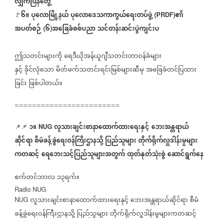
လျှက်ပြန်တွေ့
၆။
ပုလောမြို့နယ်
ပုလောဒေသကာကွယ်ရေးတပ်ဖွဲ့
၏
(PRDF)
🚩
အပတ်စဉ်
၆
အခြေခံစစ်ပညာ
သင်တန်းဆင်းပွဲကျင်းပ
(
)
ဤသတင်းများကို
ရေဒီယိုအန်ယူဂျီသတင်းတာဝန်ခံများ
နှင့်
ခိုင်လုံသော
မိတ်ဖက်သတင်းရင်းမြစ်များဆီမှ
အခြေခံတင်ပြထား
ခြင်း
ဖြစ်ပါတယ်။
========================
၁။
လူသားချင်းစာနာထောက်ထားရေးနှင့်
ဘေးအန္တရာယ်
📌📌
NUG
ဆိုင်ရာ
စီမံခန့်ခွဲရေးဝန်ကြီးဌာနသို့
ပြည်သူများ
တိုက်ရိုက်လှူဒါန်းမှုများ
ကတဆင့်
ရေဘေးသင့်ပြည်သူများအတွက်
ထုတ်နုတ်သုံးစွဲ
ဆောင်ရွက်နေ
စက်တင်ဘာလ
၁၃ရက်။
Radio NUG
လူသားချင်းစာနာထောက်ထားရေးနှင့်
ဘေးအန္တရာယ်ဆိုင်ရာ
စီမံ
NUG
ခန့်ခွဲရေးဝန်ကြီးဌာနသို့
ပြည်သူများ
တိုက်ရိုက်လှူဒါန်းမှုများကတဆင့်