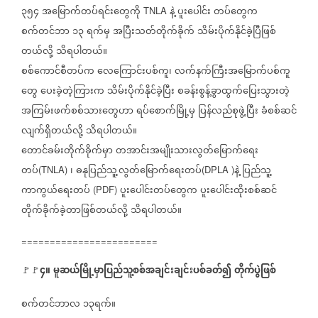
၃၅၄
အမြောက်တပ်ရင်းတွေကို
နဲ့
ပူးပေါင်း
တပ်တွေက
TNLA
စက်တင်ဘာ
၁၃
ရက်မှ
အပြီးသတ်တိုက်ခိုက်
သိမ်းပိုက်နိုင်ခဲ့ပြီဖြစ်
တယ်လို့
သိရပါတယ်။
စစ်ကောင်စီတပ်က
လေကြောင်းပစ်ကူ၊
လက်နက်ကြီးအမြောက်ပစ်ကူ
တွေ
ပေးခဲ့တဲ့ကြားက
သိမ်းပိုက်နိုင်ခဲ့ပြီး
စခန်းစွန့်ခွာထွက်ပြေးသွားတဲ့
အကြမ်းဖက်စစ်သားတွေဟာ
ရပ်စောက်မြို့မှ
ပြန်လည်စုဖွဲ့ပြီး
ခံစစ်ဆင်
လျက်ရှိတယ်လို့
သိရပါတယ်။
တောင်ခမ်းတိုက်ခိုက်မှာ
တအာင်းအမျိုးသားလွတ်မြောက်ရေး
တပ်
၊
ဓနုပြည်သူ့လွတ်မြောက်ရေးတပ်
နဲ့
ပြည်သူ့
(TNLA)
(DPLA )
ကာကွယ်ရေးတပ်
ပူးပေါင်းတပ်တွေက
ပူးပေါင်းထိုးစစ်ဆင်
(PDF)
တိုက်ခိုက်ခဲ့တာဖြစ်တယ်လို့
သိရပါတယ်။
========================
၄။
မူဆယ်မြို့မှာပြည်သူ့စစ်အချင်းချင်းပစ်ခတ်၍
တိုက်ပွဲဖြစ်
🚩🚩
စက်တင်ဘာလ
၁၃ရက်။