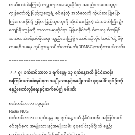
တယ်။
အဲဒါကြောင့်
ကမ္ဘာကုလသမဂ္ဂဆိုင်ရာ
အစည်းအဝေးတွေမှာ
ကျွန်တော်တို့
ပြည်သူတွေရဲ့
စစ်မှန်တဲ့
အသံတွေကို
ကိုယ်စားပြုပြော
ကြား
ပေးနိုင်ဖို့
မြန်မာပြည်သူတွေကို
ကိုယ်စားပြုတဲ့
သံအမတ်ကြီး
ဦး
ကျော်မိုးထွန်းကို
ကုလသမဂ္ဂဆိုင်ရာ
မြန်မာနိုင်ငံကိုယ်စားလှယ်အဖြစ်
ဆက်လက်ခန့်အပ်နိုင်ရေး
ကူညီပေးကြဖို့
တောင်းဆိုလိုပါတယ်
လို့
ဒီမို
"
ကရေစီအရေး
လှုပ်ရှားမှုသပိတ်ကော်မတီ
ကဆိုထားပါတယ်။
(DDMSC)
========================
၇။
စက်တင်ဘာလ
၁
ရက်နေ့မှ
၁၃
ရက်နေ့အထိ
နိုင်ငံတဝန်း
📌📌
အကြမ်းဖက်စစ်အုပ်စုက
အမျိုးသားနှင့်အမျိုးသမီး
စုစုပေါင်း၃၆ဦးကို
နွေဦးတော်လှန်ရေးနှင့်ဆက်စပ်၍
ဖမ်းဆီး
စက်တင်ဘာလ
၁၃ရက်။
Radio NUG
စက်တင်ဘာလ
၁
ရက်နေ့မှ
၁၃
ရက်နေ့အထိ
နိုင်ငံတဝန်း
အကြမ်းဖက်
စစ်အုပ်စုက
အမျိုးသားနှင့်အမျိုးသမီး
စုစုပေါင်း၃၆ဦးကို
နွေဦး