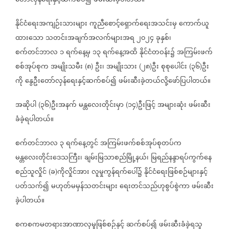
တော်လှန်ရေးနှင့်ဆက်စပ်၍
ဖမ်းဆီးခဲ့ပါတယ်။
နိုင်ငံရေးအကျဉ်းသားများ
ကူညီစောင့်ရှောက်ရေးအသင်းမှ
ကောက်ယူ
ထားသော
သတင်းအချက်အလက်များအရ
၂၀၂၄
ခုနှစ်၊
စက်တင်ဘာလ
၁
ရက်နေ့မှ
၁၃
ရက်နေ့အထိ
နိုင်ငံတဝန်း၌
အကြမ်းဖက်
စစ်အုပ်စုက
အမျိုးသမီး
၈
ဦး၊
အမျိုးသား
၂၈
ဦး
စုစုပေါင်း
၃၆
ဦး
(
)
(
)
(
)
ကို
နွေဦးတော်လှန်ရေးနှင့်ဆက်စပ်၍
ဖမ်းဆီးခဲ့တယ်လို့ဖော်ပြပါတယ်။
အဆိုပါ
၃၆
ဦးအနက်
မန္တလေးတိုင်းမှာ
၁၄
ဦးဖြင့်
အများဆုံး
ဖမ်းဆီး
(
)
(
)
ခံခဲ့ရပါတယ်။
စက်တင်ဘာလ
၃
ရက်နေ့တွင်
အကြမ်းဖက်စစ်အုပ်စုတပ်က
မန္တလေးတိုင်းဒေသကြီး၊
ချမ်းမြသာစည်မြို့နယ်၊
မြရည်နန္ဒာရပ်ကွက်နေ
စည်သူလှိုင်
ခ
ကိုလှိုင်အား
လူမှုကွန်ရက်ပေါ်၌
နိုင်ငံရေးဖြစ်စဉ်များနှင့်
(
)
ပတ်သက်၍
မဟုတ်မမှန်သတင်းများ
ရေးတင်သည်ဟုစွပ်စွဲကာ
ဖမ်းဆီး
ခဲ့ပါတယ်။
စကစကမတရားအာဏာလုမှုဖြစ်စဉ်နှင့်
ဆက်စပ်၍
ဖမ်းဆီးခံခဲ့ရသူ