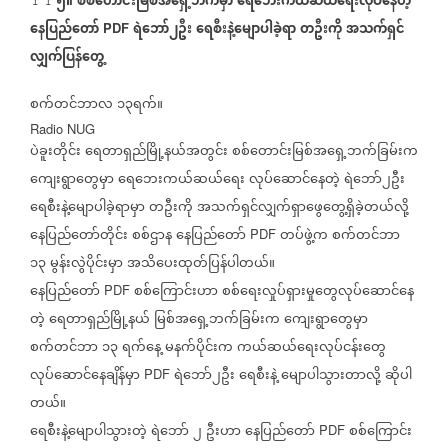
၅။
စစ်တောင်းမြစ်အရှေ့ဘက်မှာ
ရေဘေးကယ်ဆယ်ရေးလုပ်နေတဲ့
နေပြည်တော်
ရဲဘော်၂ဦး
ရေစီးနဲ့မျောပါခဲ့ရာ
တဦးကို
အသက်ရှင်
PDF
လျှက်ပြန်တွေ့
စက်တင်ဘာလ
၁၃ရက်။
Radio NUG
ပဲခူးတိုင်း
ရေတာရှည်မြို့နယ်အတွင်း
စစ်တောင်းမြစ်အရှေ့ဘက်ခြမ်းက
ကျေးရွာတွေမှာ
ရေဘေးကယ်ဆယ်ရေး
လုပ်ဆောင်နေတဲ့
ရဲဘော်၂ဦး
ရေစီးနဲ့မျောပါခဲ့ရာမှာ
တဦးကို
အသက်ရှင်လျှက်ရှာဖွေတွေ့ရှိခဲ့တယ်လို့
နေပြည်တော်တိုင်း
စစ်ဌာန
နေပြည်တော်
တပ်ဖွဲ့က
စက်တင်ဘာ
PDF
၁၃
မွန်းလွဲပိုင်းမှာ
အသိပေးထုတ်ပြန်ပါတယ်။
နေပြည်တော်
စစ်ကြောင်းဟာ
စစ်ရေးလှုပ်ရှားမှုတွေလုပ်ဆောင်နေ
PDF
တဲ့
ရေတာရှည်မြို့နယ်
မြစ်အရှေ့ဘက်ခြမ်းက
ကျေးရွာတွေမှာ
စက်တင်ဘာ
၁၃
ရက်နေ့
မနက်ပိုင်းက
ကယ်ဆယ်ရေးလုပ်ငန်းတွေ
လုပ်ဆောင်နေချိန်မှာ
ရဲဘော်၂ဦး
ရေစီးနဲ့
မျောပါသွားတာလို့
ဆိုပါ
PDF
တယ်။
ရေစီးနဲ့မျောပါသွားတဲ့
ရဲဘော်
၂
ဦးဟာ
နေပြည်တော်
စစ်ကြောင်း
PDF