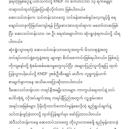
ခဲ့ရတဲ့ဖြစ်စဉ်နဲ့
ပတ်သက်လို့
က
စက်တင်ဘာ
၁၃
ရက်နေ့မှာ
KNDF
တရားဝင်ထုတ်ပြန်ပြောဆိုလိုက်တာ
ဖြစ်ပါတယ်။
ဆေးသင်တန်းက
သင်တန်းသားတွေ
သင်ခန်းစာမစ်ရှင်လေ့ကျင့်ဖို့
ရေ
ချောင်းတခုကိုဖြတ်ကျော်ရန်
ကြိုးစားအားထုတ်ရာက
မတော်တဆဖြစ်
ပြီး
ဆေးသင်တန်းသား
၁၈
ဦး
ရေထဲမျောပါကာ
ဆုံးရှုးခဲ့ရတယ်လို့
သိရ
ပါတယ်။
ဆုံးရှုံးသွားရတဲ့
ဆေးသင်တန်းသားတွေအတွက်
မိသားစုနဲ့အတူ
တပ်ရင်း၊တပ်ဖွဲ့တွေနဲ့အတူ
များစွာ
စိတ်မကောင်းဖြစ်ရပါတယ်။
ဖြစ်စဉ်
ကိုကျနော်တို့
စုံစမ်းစစ်ဆေးမှုတွေလုပ်ပြီး
အများပြည်သူကိုချပြ
ထုတ်
ပြန်သွားပါ့မယ်လို့
ဒုစစ်ဦးစီးချုပ်
မာဝီက
လူမှုကွန်ယက်
KNDF
စာမျက်နှာကနေ
အသိပေးပြောဆိုထားပါတယ်။
ဒီဆေးသင်တန်းဟာ
ကရင်နီအမျိုးသားများ
ကာကွယ်ရေးတပ်နဲ့
တပ်
ပေါင်းစုံရဲ့
လိုအပ်ချက်အရ
ကရင်နီပြည်အတွက်
လူ့စွမ်းအား
အရင်းအမြစ်များ
ပိုမိုတိုးတက်ကောင်းမွန်စေလိုတဲ့
ရည်ရွယ်ချက်နဲ့
သင်တန်းဖွင့်ခဲ့တာလို့
ထုတ်ပြန်ချက်မှာ
ဖော်ပြထားပါတယ်။
အဲဒီသင်တန်းကနေ
ဆေးတပ်သားတွေ
တိုးပွားလာစေဖို့
ရည်မှန်းထားခဲ့