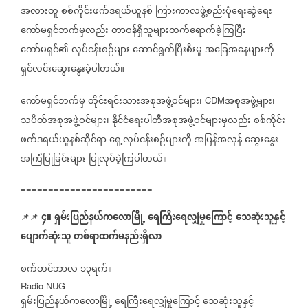
အလားတူ
စစ်ကိုင်းဖက်ဒရယ်ယူနစ်
ကြားကာလဖွဲ့စည်းပုံရေးဆွဲရေး
ကော်မရှင်ဘက်မှလည်း
တာဝန်ရှိသူများတက်ရောက်ခဲ့ကြပြီး
ကော်မရှင်၏
လုပ်ငန်းစဉ်များ
ဆောင်ရွက်ပြီးစီးမှု
အခြေအနေများကို
ရှင်လင်းဆွေးနွေးခဲ့ပါတယ်။
ကော်မရှင်ဘက်မှ
တိုင်းရင်းသားအစုအဖွဲ့ဝင်များ၊
အစုအဖွဲ့များ၊
CDM
သပိတ်အစုအဖွဲ့ဝင်များ၊
နိုင်ငံရေးပါတီအစုအဖွဲ့ဝင်များမှလည်း
စစ်ကိုင်း
ဖက်ဒရယ်ယူနစ်ဆိုင်ရာ
ရှေ့လုပ်ငန်းစဉ်များကို
အပြန်အလှန်
ဆွေးနွေး
အကြံပြုခြင်းများ
ပြုလုပ်ခဲ့ကြပါတယ်။
========================
၄။
ရှမ်းပြည်နယ်ကလောမြို့
ရေကြီးရေလျှံမှုကြောင့်
သေဆုံးသူနှင့်
📌📌
ပျောက်ဆုံးသူ
တစ်ရာထက်မနည်းရှိလာ
စက်တင်ဘာလ
၁၃ရက်။
Radio NUG
ရှမ်းပြည်နယ်ကလောမြို့
ရေကြီးရေလျှံမှုကြောင့်
သေဆုံးသူနှင့်