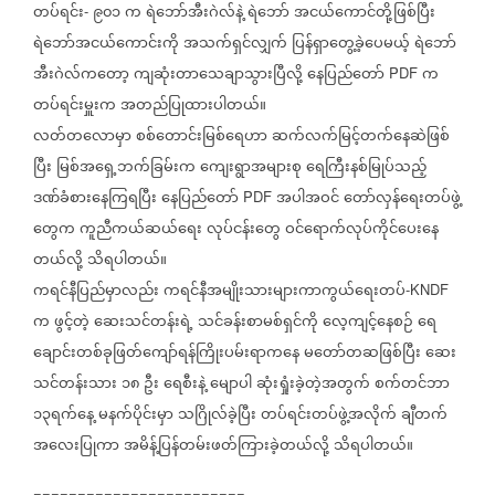
တပ်ရင်း
၉၀၁
က
ရဲဘော်အီးဂဲလ်နဲ့
ရဲဘော်
အငယ်ကောင်တို့ဖြစ်ပြီး
-
ရဲဘော်အငယ်ကောင်းကို
အသက်ရှင်လျှက်
ပြန်ရှာတွေ့ခဲ့ပေမယ့်
ရဲဘော်
အီးဂဲလ်ကတော့
ကျဆုံးတာသေချာသွားပြီလို့
နေပြည်တော်
က
PDF
တပ်ရင်းမှူးက
အတည်ပြုထားပါတယ်။
လတ်တလောမှာ
စစ်တောင်းမြစ်ရေဟာ
ဆက်လက်မြင့်တက်နေဆဲဖြစ်
ပြီး
မြစ်အရှေ့ဘက်ခြမ်းက
ကျေးရွာအများစု
ရေကြီးနစ်မြုပ်သည့်
ဒဏ်ခံစားနေကြရပြီး
နေပြည်တော်
အပါအဝင်
တော်လှန်ရေးတပ်ဖွဲ့
PDF
တွေက
ကူညီကယ်ဆယ်ရေး
လုပ်ငန်းတွေ
ဝင်ရောက်လုပ်ကိုင်ပေးနေ
တယ်လို့
သိရပါတယ်။
ကရင်နီပြည်မှာလည်း
ကရင်နီအမျိုးသားများကာကွယ်ရေးတပ်
-KNDF
က
ဖွင့်တဲ့
ဆေးသင်တန်းရဲ့
သင်ခန်းစာမစ်ရှင်ကို
လေ့ကျင့်နေစဉ်
ရေ
ချောင်းတစ်ခုဖြတ်ကျော်ရန်ကြိုးပမ်းရာကနေ
မတော်တဆဖြစ်ပြီး
ဆေး
သင်တန်းသား
၁၈
ဦး
ရေစီးနဲ့
မျောပါ
ဆုံးရှုံးခဲ့တဲ့အတွက်
စက်တင်ဘာ
၁၃ရက်နေ့
မနက်ပိုင်းမှာ
သဂြိုလ်ခဲ့ပြီး
တပ်ရင်းတပ်ဖွဲ့အလိုက်
ချီတက်
အလေးပြုကာ
အမိန့်ပြန်တမ်းဖတ်ကြားခဲ့တယ်လို့
သိရပါတယ်။
========================