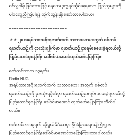
ဝင်လှူဒါန်းခြင်းအားဖြင့်
ရေဘေးဒုက္ခရင်ဆိုင်နေရသော
ပြည်သူများကို
ပါဝင်ကူညီကြပါရန်
တိုက်တွန်းနှိုးဆော်ထားပါတယ်။
========================
၂။
အရပ်သားအစိုးရလက်ထက်
သဘာဝဘေးအတွက်
စစ်တပ်
📌📌
ရဟတ်ယာဉ်ကို
ငှားသုံးရခိုက်မှာ
ရဟတ်ယာဉ်ငှားရမ်းခပေးခဲ့ရတယ်လို့
ပြည်ထောင်စုဝန်ကြီး
ဒေါ်ဇင်မာအောင်ထုတ်ဖော်ပြောကြား
စက်တင်ဘာလ
၁၃ရက်။
Radio NUG
အရပ်သားအစိုးရလက်ထက်
သဘာဝဘေး
အတွက်
စစ်တပ်
ရဟတ်ယာဉ်ကို
ငှားသုံးရခိုက်မှာ
ရဟတ်ယာဉ်ငှားရမ်းခပေးခဲ့ရတယ်လို့
ပြည်ထောင်စုဝန်ကြီး
ဒေါ်ဇင်မာအောင်
ထုတ်ဖော်ပြောကြားလိုက်ပါ
တယ်။
စက်တင်ဘာ၁၃ရက်
ဆိုရှယ်မီဒီယာမှာ
နိုင်ငံခြားရေးဝန်ကြီးဌာန
ပြည်ထောင်စုဝန်ကြီးဒေါ်ဇင်မာအောင်ကပြောကြားထားပါတယ်။