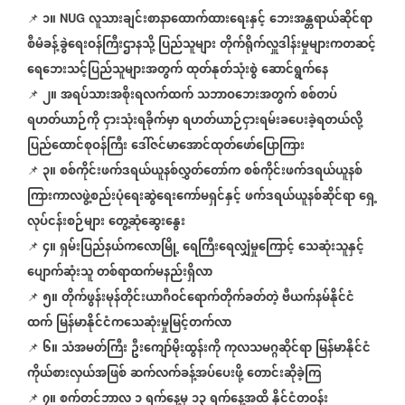
၁။
လူသားချင်းစာနာထောက်ထားရေးနှင့်
ဘေးအန္တရာယ်ဆိုင်ရာ
📌
NUG
စီမံခန့်ခွဲရေးဝန်ကြီးဌာနသို့
ပြည်သူများ
တိုက်ရိုက်လှူဒါန်းမှုများကတဆင့်
ရေဘေးသင့်ပြည်သူများအတွက်
ထုတ်နုတ်သုံးစွဲ
ဆောင်ရွက်နေ
၂။
အရပ်သားအစိုးရလက်ထက်
သဘာဝဘေးအတွက်
စစ်တပ်
📌
ရဟတ်ယာဉ်ကို
ငှားသုံးရခိုက်မှာ
ရဟတ်ယာဉ်ငှားရမ်းခပေးခဲ့ရတယ်လို့
ပြည်ထောင်စုဝန်ကြီး
ဒေါ်ဇင်မာအောင်ထုတ်ဖော်ပြောကြား
၃။
စစ်ကိုင်းဖက်ဒရယ်ယူနစ်လွှတ်တော်က
စစ်ကိုင်းဖက်ဒရယ်ယူနစ်
📌
ကြားကာလဖွဲ့စည်းပုံရေးဆွဲရေးကော်မရှင်နှင့်
ဖက်ဒရယ်ယူနစ်ဆိုင်ရာ
ရှေ့
လုပ်ငန်းစဉ်များ
တွေ့ဆုံဆွေးနွေး
၄။
ရှမ်းပြည်နယ်ကလောမြို့
ရေကြီးရေလျှံမှုကြောင့်
သေဆုံးသူနှင့်
📌
ပျောက်ဆုံးသူ
တစ်ရာထက်မနည်းရှိလာ
၅။
တိုက်ဖွန်းမုန်တိုင်းယာဂီဝင်ရောက်တိုက်ခတ်တဲ့
ဗီယက်နမ်နိုင်ငံ
📌
ထက်
မြန်မာနိုင်ငံကသေဆုံးမှုမြင့်တက်လာ
၆။
သံအမတ်ကြီး
ဦးကျော်မိုးထွန်းကို
ကုလသမဂ္ဂဆိုင်ရာ
မြန်မာနိုင်ငံ
📌
ကိုယ်စားလှယ်အဖြစ်
ဆက်လက်ခန့်အပ်ပေးဖို့
တောင်းဆိုခဲ့ကြ
၇။
စက်တင်ဘာလ
၁
ရက်နေ့မှ
၁၃
ရက်နေ့အထိ
နိုင်ငံတဝန်း
📌