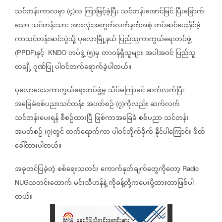
သင်တန်းကာလမှာ
၄
လ
ကြာမြင့်ခဲ့ပြီး
သင်တန်းအောင်မြင်
ပြီးမြောက်
(
)
သော
သင်တန်းသား
အားလုံးအတွက်လက်နက်အစုံ
တပ်ဆင်ပေးနိုင်ခဲ့
ကာသင်တန်းဆင်းပွဲသို့
ပုလောမြို့နယ်
ပြည်သူ့ကာကွယ်ရေးတပ်ဖွဲ့
နှင့်
တပ်ဖွဲ့
၅
မှ
တာဝန်ရှိသူများ
အပါအဝင်
ပြည်သူ
(PPDF)
KNDO
(
)
တချို့
ဂုဏ်ပြု
ပါဝင်တက်ရောက်ခဲ့ပါတယ်။
ပုလောဒေသကာကွယ်ရေးတပ်ဖွဲ့မှ
သိပ်မကြာခင်
ဆက်လက်ပြီး
အခြေခံစစ်ပညာသင်တန်း
အပတ်စဉ်
၇
ကိုလည်း
ဆက်လက်
(
)
သင်တန်းပေးရန်
စီစဉ်ထားပြီ
ဖြစ်ကာအခြေခံ
စစ်ပညာ
သင်တန်း
အပတ်စဉ်
၇
တွင်
တက်ရောက်ကာ
ပါဝင်တိုက်ခိုက်
နိုင်ပါကြောင်း
ဖိတ်
(
)
ခေါ်ထားပါတယ်။
အခုတင်ပြခဲ့တဲ့
စစ်ရေးသတင်း
ကောက်နုတ်ချက်တွေကိုတော့
Radio
သတင်းထောက်
မင်းသီဟန်နဲ့
ကိုခန့်တို့ကပေးပို့ထားတာဖြစ်ပါ
NUG
တယ်။