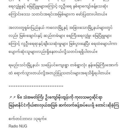
ရေလျှံမှုနှင့်
မြေပြိုမှုများကြောင့်
လူဦးရေ
နှစ်ရာကျော်ခန့်သေဆုံး
ကြောင်းဒေသ
သတင်းအရင်းအမြစ်များက
ဖော်ပြထားပါတယ်။
အလားတူရှမ်းပြည်နယ်
ကလောမြို့နှင့်
အခြားသောမြို့နယ်များတွင်
လည်း
မြစ်၊ချောင်းနှင့်
ဆည်တမံများ
ရေကြီးရေလျှံမှု၊
မြေပြိုမှုများ
ကြောင့်
လူဦးရေရာနှင့်ချီသေဆုံးမှုများ
ဖြစ်ပွားနေပြီး
ရေထဲမျောပါကာ
ပျောက်ဆုံးသူများလည်းရှိနေတယ်လို့သတင်းရရှိပါတယ်။
ရမည်းသင်းမြို့နယ်၊
သပြေပင်ကျေးရွာ
တစ်ရွာလုံး
နုန်းမြေကြီးအောက်
ထဲ
ရောက်သွားတယ်လို့အတည်ပြုသတင်းများအရသိရှိရပါတယ်။
========================
၆။
သံအမတ်ကြီး
ဦးကျော်မိုးထွန်းကို
ကုလသမဂ္ဂဆိုင်ရာ
📌📌
မြန်မာနိုင်ငံကိုယ်စားလှယ်အဖြစ်
ဆက်လက်ခန့်အပ်ပေးဖို့
တောင်းဆိုခဲ့ကြ
စက်တင်ဘာလ
၁၃ရက်။
Radio NUG