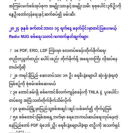
အကြမ်းဖက်စစ်အုပ်စုက
အမျိုးသားနှင့်အမျိုးသမီး
စုစုပေါင်း၃၆ဦးကို
နွေဦးတော်လှန်ရေးနှင့်ဆက်စပ်၍
ဖမ်းဆီး
၂၀၂၄
ခုနှစ်
စက်တင်ဘာလ
၁၄
ရက်နေ့
မနက်ပိုင်းမှာတင်ပြပေးမယ့်
စစ်ရေးသတင်းကောက်နုတ်ချက်များ
Radio NUG
၁။
ကြားမှာ
လေတပ်စခန်းတိုက်ခိုက်ရေး
🚩
PDF, ERO, LDF
တညီတညွတ်တည်း
ပေါင်းစည်း
တိုက်ခိုက်ဖို့
အရေးတကြီး
လိုအပ်နေ
တယ်လို့ဆို
၂။
ကရင်နီပြည်
ဆေးတပ်သား
၁၈
ဦး
ရေစီးနဲ့မျောပါ
ဆုံးရှုံးခဲ့ရတဲ့
🚩
ဖြစ်စဥ်ကို
စုံစမ်းစစ်ဆေးမယ်
၃။
တောင်ခမ်းရှိ
စစ်ကောင်စီလက်ကျန်စခန်းကို
နဲ့
ပူးပေါင်း
🚩
TNLA
တပ်တွေ
အပြီးသတ်တိုက်ခိုက်သိမ်းပိုက်
၄။
မူဆယ်မြို့မှာပြည်သူ့စစ်အချင်းချင်းပစ်ခတ်၍
တိုက်ပွဲဖြစ်
🚩
၅။
စစ်တောင်းမြစ်အရှေ့ဘက်မှာ
ရေဘေးကယ်ဆယ်ရေးလုပ်နေတဲ့
🚩
နေပြည်တော်
ရဲဘော်၂ဦး
ရေစီးနဲ့မျောပါခဲ့ရာ
တဦးကို
အသက်ရှင်
PDF