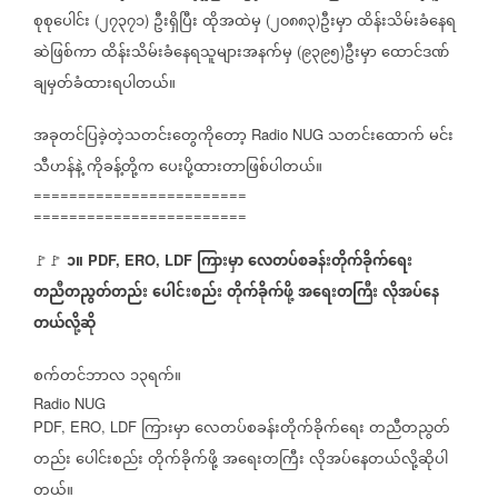
စုစုပေါင်း
၂၇၃၇၁
ဦးရှိပြီး
ထိုအထဲမှ
၂၀၈၈၃
ဦးမှာ
ထိန်းသိမ်းခံနေရ
(
)
(
)
ဆဲဖြစ်ကာ
ထိန်းသိမ်းခံနေရသူများအနက်မှ
၉၃၉၅
ဦးမှာ
ထောင်ဒဏ်
(
)
ချမှတ်ခံထားရပါတယ်။
အခုတင်ပြခဲ့တဲ့သတင်းတွေကိုတော့
သတင်းထောက်
မင်း
Radio NUG
သီဟန်နဲ့
ကိုခန့်တို့က
ပေးပို့ထားတာဖြစ်ပါတယ်။
========================
========================
၁။
ကြားမှာ
လေတပ်စခန်းတိုက်ခိုက်ရေး
🚩🚩
PDF, ERO, LDF
တညီတညွတ်တည်း
ပေါင်းစည်း
တိုက်ခိုက်ဖို့
အရေးတကြီး
လိုအပ်နေ
တယ်လို့ဆို
စက်တင်ဘာလ
၁၃ရက်။
Radio NUG
ကြားမှာ
လေတပ်စခန်းတိုက်ခိုက်ရေး
တညီတညွတ်
PDF, ERO, LDF
တည်း
ပေါင်းစည်း
တိုက်ခိုက်ဖို့
အရေးတကြီး
လိုအပ်နေတယ်လို့ဆိုပါ
တယ်။