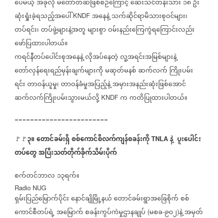
ပေမယ့်
အခုလို
မတော်တဆဖြစ်စဉ်ကြောင့်
ဆေးသင်တန်းသား
၁၈
ဦး
ဆုံးရှုံးခဲ့ရသည့်အပေါ်
အနေနဲ့
သက်ဆိုင်ရာမိသားစုဝင်များ၊
KNDF
တပ်ရင်း၊
တပ်ဖွဲ့များနဲ့အတူ
များစွာ
ဝမ်းနည်းကြေကွဲရကြောင်းလည်း
ဖော်ပြထားပါတယ်။
ကရင်နီတပ်ပေါင်းစုအနေနဲ့
လိုအပ်နေတဲ့
လူ့အရင်းအမြစ်များနဲ့
တော်လှန်ရေးရည်မှန်းချက်များကို
မဆုတ်မနစ်
ဆက်လက်
ကြိုးပမ်း
ရင်း
တာဝန်ယူမှု၊
တာဝန်ခံမှုအပြည့်နဲ့
အမှားအနည်းဆုံးဖြစ်အောင်
ဆက်လက်ကြိုးပမ်းသွားမယ်လို့
က
ကတိပြုထားပါတယ်။
KNDF
========================
၃။
တောင်ခမ်းရှိ
စစ်ကောင်စီလက်ကျန်စခန်းကို
နဲ့
ပူးပေါင်း
🚩🚩
TNLA
တပ်တွေ
အပြီးသတ်တိုက်ခိုက်သိမ်းပိုက်
စက်တင်ဘာလ
၁၃ရက်။
Radio NUG
ရှမ်းပြည်မြောက်ပိုင်း
နောင်ချိုမြို့နယ်
တောင်ခမ်းရွာအခြေစိုက်
စစ်
ကောင်စီတပ်ရဲ့
အမြောက်
စခန်းကွပ်ကဲမှုဌာနချုပ်
မစခ
၉၀၂
နဲ့
အမှတ်
(
-
)