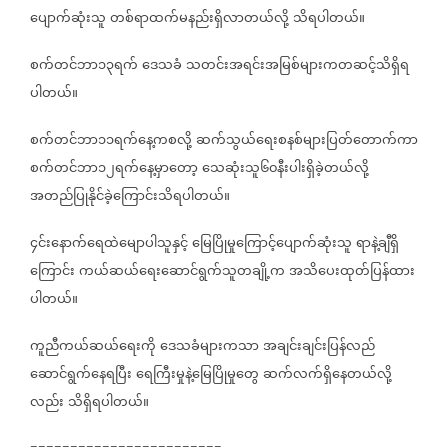
ပျောက်ဆုံးသူ
တစ်ရာထက်မနည်းရှိလာတယ်လို့
သိရပါတယ်။
စက်တင်ဘာ၁၃ရက်
ဒေသခံ
သတင်းအရင်းအမြစ်များကတဆင့်သိရှိရ
ပါတယ်။
စက်တင်ဘာ၁၁ရက်နေ့ကစလို့
ဆက်သွယ်ရေးစနစ်များပြတ်တောက်ကာ
စက်တင်ဘာ၁၂ရက်နေ့မှာတော့
သေဆုံးသူ၆၀နီးပါးရှိခဲ့တယ်လို့
အတည်ပြုနိုင်ခဲ့ကြောင်းသိရပါတယ်။
၄င်းနောက်ရေထဲမျောပါသူနှင့်
မြေပြိုမှုကြောင့်ပျောက်ဆုံးသူ
ရာနဲ့ချီရှိ
ကြောင်း
ကယ်ဆယ်ရေးဆောင်ရွက်သူတချို့က
အသိပေးထုတ်ပြန်ထား
ပါတယ်။
ကူညီကယ်ဆယ်ရေးကို
ဒေသခံများကသာ
အချင်းချင်းပြန်လည်
ဆောင်ရွက်နေရပြီး
ရေကြီးမှုနဲ့မြေပြိုမှုတွေ
ဆက်လက်ရှိနေတယ်လို့
လည်း
သိရှိရပါတယ်။
========================