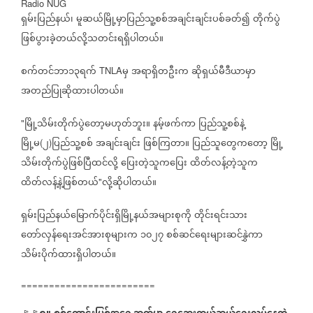
Radio NUG
ရှမ်းပြည်နယ်၊
မူဆယ်မြို့မှာပြည်သူ့စစ်အချင်းချင်းပစ်ခတ်၍
တိုက်ပွဲ
ဖြစ်ပွားခဲ့တယ်လို့သတင်းရရှိပါတယ်။
စက်တင်ဘာ၁၃ရက်
မှ
အရာရှိတဦးက
ဆိုရှယ်မီဒီယာမှာ
TNLA
အတည်ပြုဆိုထားပါတယ်။
မြို့သိမ်းတိုက်ပွဲတော့မဟုတ်ဘူး။
နမ့်ဖက်ကာ
ပြည်သူ့စစ်နဲ့
"
မြို့မ
၂
ပြည်သူ့စစ်
အချင်းချင်း
ဖြစ်ကြတာ။
ပြည်သူတွေကတော့
မြို့
(
)
သိမ်းတိုက်ပွဲဖြစ်ပြီထင်လို့
ပြေးတဲ့သူကပြေး
ထိတ်လန့်တဲ့သူက
ထိတ်လန့်နဲ့ဖြစ်တယ်
လို့ဆိုပါတယ်။
"
ရှမ်းပြည်နယ်မြောက်ပိုင်းရှိမြို့နယ်အများစုကို
တိုင်းရင်းသား
တော်လှန်ရေးအင်အားစုများက
၁၀၂၇
စစ်ဆင်ရေးများဆင်နွှဲကာ
သိမ်းပိုက်ထားရှိပါတယ်။
========================
🚩🚩