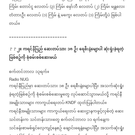
ကြိမ်၊
တောင်ငူ
လေတပ်
၃
ကြိမ်၊
မှော်ဘီ
လေတပ်
၂
ကြိမ်၊
မန္တလေး
(
)
(
)
တံတားဦး
လေတပ်
၁
ကြိမ်
နဲ့
မကွေး
လေတပ်
၁
ကြိမ်တို့ပဲ
ဖြစ်ပါ
(
)
(
)
တယ်။
========================
၂။
ကရင်နီပြည်
ဆေးတပ်သား
၁၈
ဦး
ရေစီးနဲ့မျောပါ
ဆုံးရှုံးခဲ့ရတဲ့
🚩🚩
ဖြစ်စဥ်ကို
စုံစမ်းစစ်ဆေးမယ်
စက်တင်ဘာလ
၁၃ရက်။
Radio NUG
ကရင်နီပြည်မှာ
ဆေးတပ်သား
၁၈
ဦး
ရေစီးနဲ့မျောပါပြီး
အသက်ဆုံးရှုံး
ခဲ့ရတဲ့ဖြစ်စဉ်ကို
စုံစမ်းစစ်ဆေးမှုတွေ
လုပ်ဆောင်သွားမယ်လို့
ကရင်နီ
အမျိုးသားများ
ကာကွယ်ရေးတပ်
ထုတ်ပြန်ပါတယ်။
-KNDF
ကရင်နီအမျိုးသားများ
ကာကွယ်ရေးတပ်
ဆေးဌာနကဖွင့်လှစ်တဲ့
ဆေး
သင်တန်းက
သင်တန်းသားတွေ
စက်တင်ဘာလ
၁၁
ရက်နေ့က
သင်ခန်းစာမစ်ရှင်လေ့ကျင့်နေစဉ်
ချောင်းရေနဲ့မျောပါပြီး
အသက်ဆုံးရှုံး