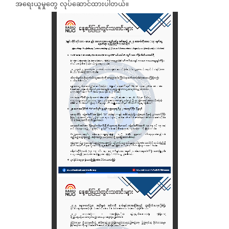
အရေးယူမှုတွေ
လုပ်ဆောင်ထားပါတယ်။