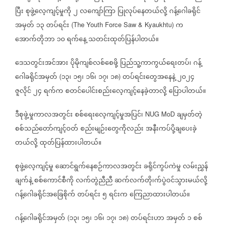
ပြီး
စုဖွဲ့လေ့ကျင့်မှုကို
၂
လကျော်ကြာ
ပြုလုပ်နေတယ်လို့
ဂန့်ဂေါခရိုင်
အမှတ်
၁၃
တပ်ရင်း
က
(The Youth Force Saw & Kyaukhtu)
အောက်တိုဘာ
၁၀
ရက်နေ့
သတင်းထုတ်ပြန်ပါတယ်။
ဒေသတွင်းအင်အား
ပိုမိုကျစ်လစ်စေဖို့
ပြည်သူ့ကာကွယ်ရေးတပ်၊
ဂန့်
ဂေါခရိုင်အမှတ်
၁၃၊
၁၅၊
၁၆၊
၁၇၊
၁၈
တပ်ရင်းတွေအနေနဲ့
၂၀၂၄
(
)
ဇူလိုင်
၂၄
ရက်က
စတင်ပေါင်းစည်းလေ့ကျင့်နေခဲ့တာလို့
ပြောပါတယ်။
ဒီစုဖွဲ့မှုကာလအတွင်း
စစ်ရေးလေ့ကျင့်မှုအပြင်၊
ချမှတ်တဲ့
NUG MoD
စစ်သည်တော်ကျင့်ဝတ်
စည်းမျဉ်းတွေကိုလည်း
အနီးကပ်ပို့ချပေးခဲ့
တယ်လို့
ထုတ်ပြန်ထားပါတယ်။
စုဖွဲ့လေ့ကျင့်မှု
ဆောင်ရွက်နေစဉ်ကာလအတွင်း
ခရိုင်ကွပ်ကဲမှု
လမ်းညွှန်
ချက်နဲ့
စစ်ကောင်စီကို
လက်တွဲညီညီ
ဆက်လက်တို၊က်ပွဲဝင်သွားမယ်လို့
ဂန့်ဂေါခရိုင်အခြေစိုက်
တပ်ရင်း
၅
ရင်းက
ကြေညာထားပါတယ်။
ဂန့်ဂေါခရိုင်အမှတ်
၁၃၊
၁၅၊
၁၆၊
၁၇၊
၁၈
တပ်ရင်းဟာ
အမှတ်
၁
စစ်
(
)