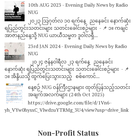
10th AUG 2023 - Evening Daily News by Radio
NUG
၂၀၂၃ သြဂုတ်လ ၁၀ ရက်နေ့ ညနေခင်း နောက်ဆုံး
ရပြည်တွင်းသတင်းများ သတင်းခေါင်းစဉ်များ - 📌 ၁။ ကချင်
အာဇာနည်နေ့သို့ NUG ယာယီသမ္မတ ဒူဝါလရှီ...
23rd JAN 2024 - Evening Daily News by Radio
NUG
၂၀၂၄ ဇန်နဝါရီလ ၂၃ ရက်နေ့ ညနေခင်း
နောက်ဆုံး ရပြည်တွင်းသတင်းများ သတင်းခေါင်းစဉ်များ - 📌
၁။ အိန္ဒိယသို့ ထွက်ပြေးသွားသည့် စစ်ကောင်...
နေ့စဉ် NUG ဝန်ကြီးဌာနများ ထုတ်ပြန်သည့်သတင်း
အချက်အလက်များ (24th Oct 2025)
https://drive.google.com/file/d/1Vn6-
yh_VYw0hysxC_VlwdzuYTRMg_3U4/view?usp=drive_link
Non-Profit Status