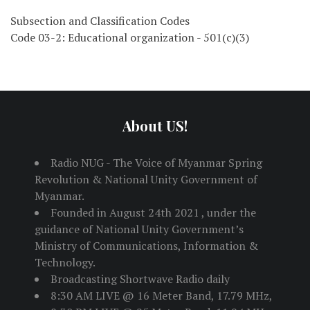
Subsection and Classification Codes
Code 03-2: Educational organization - 501(c)(3)
About US!
Radio NUG - The Voice of Myanmar Spring
Revolution & National Unity Government of
Myanmar.
Founded in August 24th 2021 , under the
guidance of National Unity Government’s
Ministry of Communications, Information &
Technology.
Broadcasting Shortwave Radio daily
8:30 AM LIVE @ 16 Meter Band, 17.79 MHz,