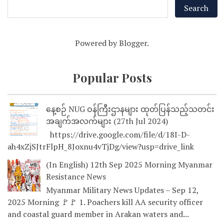
Powered by
Blogger
.
Popular Posts
နေ့စဉ် NUG ဝန်ကြီးဌာနများ ထုတ်ပြန်သည့်သတင်း
အချက်အလက်များ (27th Jul 2024)
https://drive.google.com/file/d/18I-D-
ah4xZjSJtrFlpH_8Joxnu4vTjDg/view?usp=drive_link
(In English) 12th Sep 2025 Morning Myanmar
Resistance News
Myanmar Military News Updates – Sep 12,
2025 Morning 🚩🚩 1. Poachers kill AA security officer
and coastal guard member in Arakan waters and...