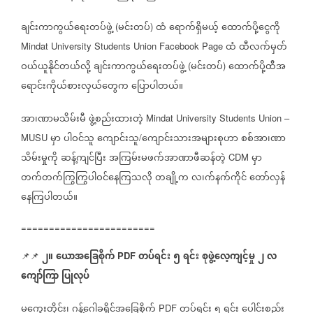
ချင်းကာကွယ်ရေးတပ်ဖွဲ့
မင်းတပ်
ထံ
ရောက်ရှိမယ့်
ထောက်ပို့ငွေကို
(
)
ထံ
ထီလက်မှတ်
Mindat University Students Union Facebook Page
ဝယ်ယူနိုင်တယ်လို့
ချင်းကာကွယ်ရေးတပ်ဖွဲ့
မင်းတပ်
ထောက်ပို့ထီအ
(
)
ရောင်းကိုယ်စားလှယ်တွေက
ပြောပါတယ်။
အာ၊ဏာမသိမ်းမီ
ဖွဲ့စည်းထားတဲ့
Mindat University Students Union –
မှာ
ပါဝင်သူ
ကျောင်းသူ
ကျောင်းသားအများစုဟာ
စစ်အာ၊ဏာ
MUSU
/
သိမ်းမှုကို
ဆန့်ကျင်ပြီး
အကြမ်းမဖက်အာဏာဖီဆန်တဲ့
မှာ
CDM
တက်တက်ကြွကြွပါဝင်နေကြသလို
တချို့က
လ၊က်နက်ကိုင်
တော်လှန်
နေကြပါတယ်။
========================
၂။
ယောအခြေစိုက်
တပ်ရင်း
၅
ရင်း
စုဖွဲ့လေ့ကျင့်မှု
၂
လ
📌📌
PDF
ကျော်ကြာ
ပြုလုပ်
မကွေးတိုင်း၊
ဂန့်ဂေါခရိုင်အခြေစိုက်
တပ်ရင်း
၅
ရင်း
ပေါင်းစည်း
PDF