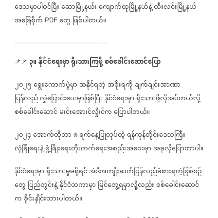
ဒေသမှာပါဝင်ပြီး
ဆောမြို့နယ်၊
ကျောက်ထုမြို့နယ်နဲ့
ထီးလင်းမြို့နယ်
အခြေစိုက်
တွေ
ဖြစ်ပါတယ်။
PDF
========================
၃။
နိုင်ငံရေးမှာ
ရိုးသားကြဖို့
စစ်ခေါင်းဆောင်ပြော
📌📌
၂၀၂၅
ရွေးကောက်ပွဲမှာ
အနိုင်ရတဲ့
အစိုးရကို
ချက်ချင်းအာဏာ
ပြန်လည်
လွှဲပြောင်းပေးမှာဖြစ်ပြီး
နိုင်ငံရေးမှာ
ရိုးသားဖို့လိုအပ်တယ်လို့
စစ်ခေါင်းဆောင်
မ၊င်းအော၊င်လှို၊င်က
ပြောပါတယ်။
၂၀၂၄
အောက်တိုဘာ
၈
ရက်နေ့ပြုလုပ်တဲ့
ရန်ကုန်တိုင်းဒေသကြီး
လုံခြုံရေးနဲ့
ဖွံ့ဖြိုးရေးတိုးတက်ရေးအစည်းအဝေးမှာ
အခုလိုပြောတာပါ။
နိုင်ငံရေးမှာ
ရိုးသားမှုမရှိရင်
အဲဒီအကျိုးဆက်ပြန်လည်ခံစားရတဲ့ဖြစ်စဉ်
တွေ
ပြည်တွင်းနဲ့
နိုင်ငံတကာမှာ
မြင်တွေ့ရမှာလို့လည်း
စစ်ခေါင်းဆောင်
က
ခိုင်းနှိုင်းထားပါတယ်။