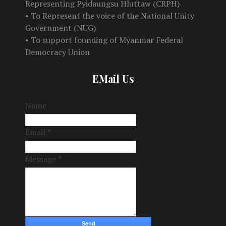
Representing Pyidaungsu Hluttaw (CRPH)
• To Represent the voice of the National Unity
Government (NUG)
• To support founding of Myanmar Federal
Democracy Union
EMail Us
Name
Email
*
Message
*