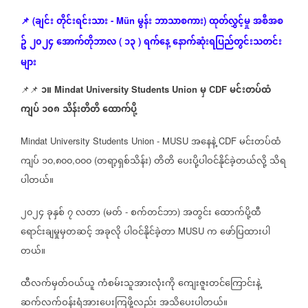
ချင်း
တိုင်းရင်းသား
မွန်း
ဘာသာစကား
ထုတ်လွှင့်မှု
အစီအစ
📌
(
- Mün
)
ဥ်
၂၀၂၄
အောက်တိုဘာလ
၁၃
ရက်နေ့
နောက်ဆုံး
ရပြည်တွင်းသတင်း
(
)
များ
၁။
မှ
မင်းတပ်ထံ
📌📌
Mindat University Students Union
CDF
ကျပ်
၁၀၈
သိန်းတိတိ
ထောက်ပို့
အနေနဲ့
မင်းတပ်ထံ
Mindat University Students Union - MUSU
CDF
ကျပ်
၁၀
၈၀၀
၀၀၀
တရာ့ရှစ်သိန်း
တိတိ
ပေးပို့ပါဝင်နိုင်ခဲ့တယ်လို့
သိရ
,
,
(
)
ပါတယ်။
၂၀၂၄
ခုနှစ်
၇
လတာ
မတ်
စက်တင်ဘာ
အတွင်း
ထောက်ပို့ထီ
(
-
)
ရောင်းချမှုမှတဆင့်
အခုလို
ပါဝင်နိုင်ခဲ့တာ
က
ဖော်ပြထားပါ
MUSU
တယ်။
ထီလက်မှတ်ဝယ်ယူ
ကံစမ်းသူအားလုံးကို
ကျေးဇူးတင်ကြောင်းနဲ့
ဆက်လက်ဝန်းရံအားပေးကြဖို့လည်း
အသိပေးပါတယ်။