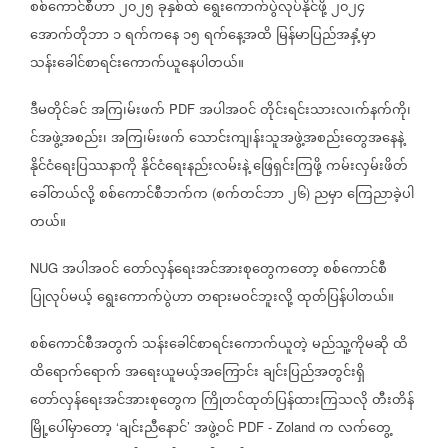
စစ်ကောင်စီဟာ
၂၀၂၅
ခုနှစ်ထဲ
ရွေးကောက်ပွဲလုပ်နိုင်ဖို့
၂၀၂၄
အောက်တိုဘာ
၁
ရက်ကနေ
၁၅
ရက်နေ့အထိ
မြန်မာပြည်အနှံ့မှာ
သန်းခေါင်စာရင်းကောက်ယူနေပါတယ်။
ဒီမတိုင်ခင်
အကြ၊မ်းဖက်
အပါအဝင်
တိုင်းရင်းသားလ၊က်နက်ကို၊
PDF
င်အဖွဲ့အစည်း၊
အကြ၊မ်းဖက်
သောင်းကျ၊န်းသူအဖွဲ့အစည်းတွေအနေနဲ့
နိုင်ငံရေးပြဿနာကို
နိုင်ငံရေးနည်းလမ်းနဲ့
ဖြေရှင်းကြဖို့
ကမ်းလှမ်းဖိတ်
ခေါ်တယ်လို့
စစ်ကောင်စီဘက်က
စက်တင်ဘာ
၂၆
ညမှာ
ကြေညာခဲ့ပါ
(
)
တယ်။
အပါအဝင်
တော်လှန်ရေးအင်အားစုတွေကတော့
စစ်ကောင်စီ
NUG
ပြုလုပ်မယ့်
ရွေးကောက်ပွဲဟာ
တရားမဝင်ဘူးလို့
ထုတ်ပြန်ပါတယ်။
စစ်ကောင်စီအတွက်
သန်းခေါင်စာရင်းကောက်ယူတဲ့
မည်သူ့ကိုမဆို
ထိ
ထိရောက်ရောက်
အရေးယူမယ့်အကြောင်း
ချင်းပြည်အတွင်းရှိ
တော်လှန်ရေးအင်အားစုတွေက
ကြိုတင်ထုတ်ပြန်ထားကြသလို
တီးတိန်
မြို့ပေါ်မှာတော့
ချင်းညီနောင်
အဖွဲ့ဝင်
က
လက်တွေ့
‘
’
PDF - Zoland