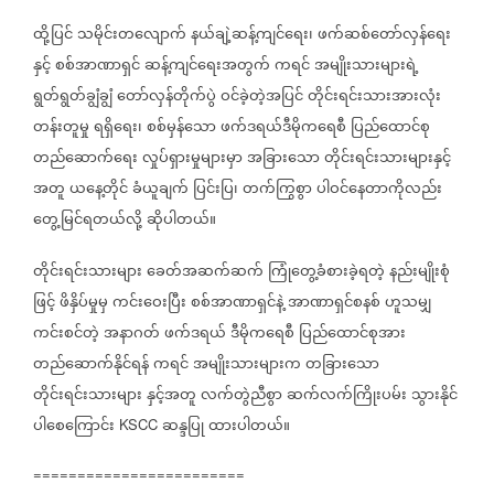
ထို့ပြင်
သမိုင်းတလျောက်
နယ်ချဲ့ဆန့်ကျင်ရေး၊
ဖက်ဆစ်တော်လှန်ရေး
နှင့်
စစ်အာဏာရှင်
ဆန့်ကျင်ရေးအတွက်
ကရင်
အမျိုးသားများရဲ့
ရွတ်ရွတ်ချွံချွံ
တော်လှန်တိုက်ပွဲ
ဝင်ခဲ့တဲ့အပြင်
တိုင်းရင်းသားအားလုံး
တန်းတူမှု
ရရှိရေး၊
စစ်မှန်သော
ဖက်ဒရယ်ဒီမိုကရေစီ
ပြည်ထောင်စု
တည်ဆောက်ရေး
လှုပ်ရှားမှုများမှာ
အခြားသော
တိုင်းရင်းသားများနှင့်
အတူ
ယနေ့တိုင်
ခံယူချက်
ပြင်းပြ၊
တက်ကြွစွာ
ပါဝင်နေတာကိုလည်း
တွေ့မြင်ရတယ်လို့
ဆိုပါတယ်။
တိုင်းရင်းသားများ
ခေတ်အဆက်ဆက်
ကြုံတွေ့ခံစားခဲ့ရတဲ့
နည်းမျိုးစုံ
ဖြင့်
ဖိနှိပ်မှုမှ
ကင်းဝေးပြီး
စစ်အာဏာရှင်နဲ့
အာဏာရှင်စနစ်
ဟူသမျှ
ကင်းစင်တဲ့
အနာဂတ်
ဖက်ဒရယ်
ဒီမိုကရေစီ
ပြည်ထောင်စုအား
တည်ဆောက်နိုင်ရန်
ကရင်
အမျိုးသားများက
တခြားသော
တိုင်းရင်းသားများ
နှင့်အတူ
လက်တွဲညီစွာ
ဆက်လက်ကြိုးပမ်း
သွားနိုင်
ပါစေကြောင်း
ဆန္ဒပြု
ထားပါတယ်။
KSCC
========================