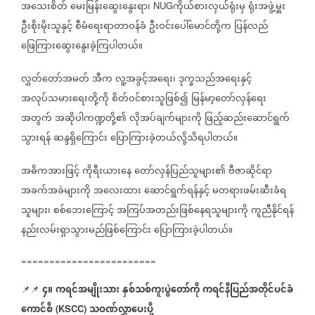
အသေးစိတ်
မေးမြန်းဆွေးနွေးရာ၊
ကိုယ်စားလှယ်ရုံးမှ
ရုံးအဖွဲ့မှူး
NUG
ဦးစိုးမိုးသူနှင့်
စီမံရေးရာတာဝန်ခံ
ဦးဝင်းပေါ်မောင်တို့က
ပြန်လည်
ဖြေကြားဆွေးနွေးခဲ့ကြပါတယ်။
လွှတ်တော်အမတ်
အီက
လူ့အခွင့်အရေး၊
ဒုက္ခသည်အရေးနှင့်
အလုပ်သမားရေးတို့ကို
စိတ်ဝင်စားသူဖြစ်၍
မြန်မာ့တော်လှန်ရေး
အတွက်
အဆိုပါကဏ္ဍတို့၏
လိုအပ်ချက်များကို
ဖြည့်ဆည်းဆောင်ရွက်
သွားရန်
ဆန္ဒရှိကြောင်း
ပြောကြားခဲ့တယ်လို့သိရပါတယ်။
အဓိကအားဖြင့်
ကိုရီးယားနေ
တော်လှန်ပြည်သူများ၏
ဗီဇာဆိုင်ရာ
အခက်အခဲများကို
အလေးထား
ဆောင်ရွက်ရန်နှင့်
မတရားဖမ်းဆီးခံရ
သူများ၊
စစ်ဘေးကြောင့်
အကြပ်အတည်းဖြစ်နေရသူများကို
ကူညီနိုင်ရန်
နည်းလမ်းရှာသွားမည်ဖြစ်ကြောင်း
ပြောကြားခဲ့ပါတယ်။
========================
၄။
ကရင်အမျိုးသား
နှစ်သစ်ကူးပွဲတော်ကို
ကရင်နီပြည်အတိုင်ပင်ခံ
📌📌
⁨
ကောင်စီ
သဝဏ်လွှာပေးပို့
(KSCC)