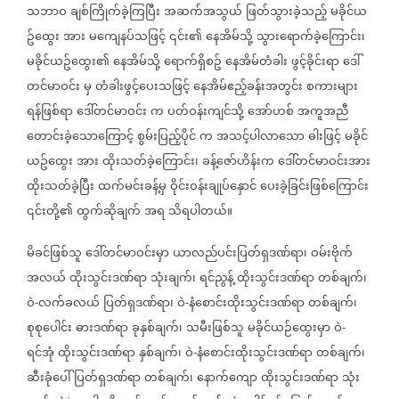
သဘာဝ
ချစ်ကြိုက်ခဲ့ကြပြီး
အဆက်အသွယ်
ဖြတ်သွားခဲ့သည့်
မခိုင်ယ
ဥ်ထွေး
အား
မကျေနပ်သဖြင့်
၎င်း၏
နေအိမ်သို့
သွားရောက်ခဲ့ကြောင်း၊
မခိုင်ယဥ်ထွေး၏
နေအိမ်သို့
ရောက်ရှိစဥ်
နေအိမ်တံခါး
ဖွင့်ခိုင်းရာ
ဒေါ်
တင်မာဝင်း
မှ
တံခါးဖွင့်ပေးသဖြင့်
နေအိမ်ဧည့်ခန်းအတွင်း
စကားများ
ရန်ဖြစ်ရာ
ဒေါ်တင်မာဝင်း
က
ပတ်ဝန်းကျင်သို့
အော်ဟစ်
အကူအညီ
တောင်းခဲ့သောကြောင့်
စွမ်းပြည့်ပိုင်
က
အသင့်ပါလာသော
ဓါးဖြင့်
မခိုင်
ယဥ်ထွေး
အား
ထိုးသတ်ခဲ့ကြောင်း၊
ခန့်ဇော်ဟိန်းက
ဒေါ်တင်မာဝင်းအား
ထိုးသတ်ခဲ့ပြီး
ထက်မင်းခန့်မှ
ဝိုင်းဝန်းချုပ်နှောင်
ပေးခဲ့ခြင်းဖြစ်ကြောင်း
၎င်းတို့၏
ထွက်ဆိုချက်
အရ
သိရပါတယ်။
မိခင်ဖြစ်သူ
ဒေါ်တင်မာဝင်းမှာ
ယာလည်ပင်းပြတ်ရှဒဏ်ရာ၊
ဝမ်းဗိုက်
အလယ်
ထိုးသွင်းဒဏ်ရာ
သုံးချက်၊
ရင်ညွန့်
ထိုးသွင်းဒဏ်ရာ
တစ်ချက်၊
ဝဲ
လက်ခလယ်
ပြတ်ရှဒဏ်ရာ၊
ဝဲ
နံစောင်းထိုးသွင်းဒဏ်ရာ
တစ်ချက်၊
-
-
စုစုပေါင်း
ဓားဒဏ်ရာ
ခုနှစ်ချက်၊
သမီးဖြစ်သူ
မခိုင်ယဉ်ထွေးမှာ
ဝဲ
-
ရင်အုံ
ထိုးသွင်းဒဏ်ရာ
နှစ်ချက်၊
ဝဲ
နံစောင်းထိုးသွင်းဒဏ်ရာ
တစ်ချက်၊
-
ဆီးခုံပေါ်ပြတ်ရှဒဏ်ရာ
တစ်ချက်၊
နောက်ကျော
ထိုးသွင်းဒဏ်ရာ
သုံး