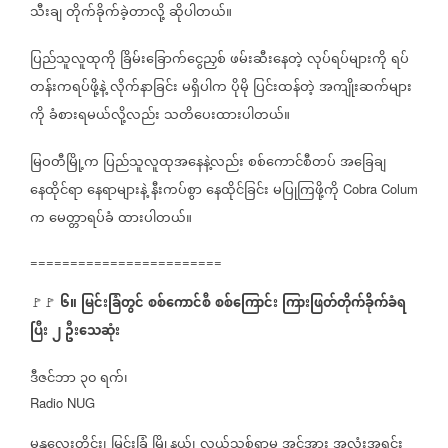
သီးချ
တိုက်ခိုက်ခဲ့တာလို့
ဆိုပါတယ်။
ပြည်သူလူထုကို
ခြိမ်းခြောက်ငွေညှစ်
ဖမ်းဆီးနေတဲ့
လုပ်ရပ်များကို
ရပ်
တန်းကရပ်ဖို့နဲ့
လိုက်နာခြင်း
မရှိပါက
ပိုမို
ပြင်းထန်တဲ့
အကျိုးဆက်များ
ကို
ခံစားရမယ်လို့လည်း
သတိပေးထားပါတယ်။
မြဝတီမြို့က
ပြည်သူလူထုအနေနဲ့လည်း
စစ်ကောင်စီတပ်
အခြေချ
နေထိုင်ရာ
နေရာများနဲ့
နီးကပ်စွာ
နေထိုင်ခြင်း
မပြုကြဖို့ကို
Cobra Colum
က
မေတ္တာရပ်ခံ
ထားပါတယ်။
========================
၆။
မြင်းခြံတွင်
စစ်ကောင်စီ
စစ်ကြောင်း
ကြားဖြတ်တိုက်ခိုက်ခံရ
🚩🚩
ပြီး
၂
ဦးသေဆုံး
ဒီဇင်ဘာ
၃၀
ရက်၊
Radio NUG
မန္တလေးတိုင်း၊
မြင်းခြံ
မြို့နယ်၊
လယ်သစ်ရွာမှ
အင်အား
အလုံးအရင်း