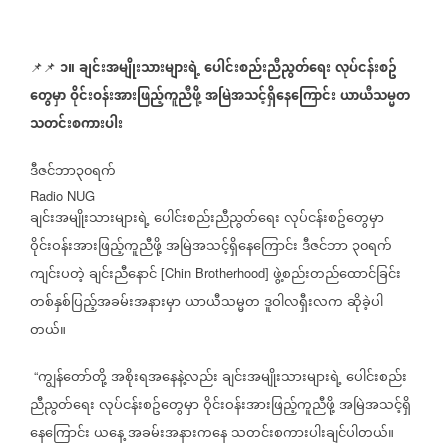
၁။
ချင်းအမျိုးသားများရဲ့
ပေါင်းစည်းညီညွတ်ရေး
လုပ်ငန်းစဥ်
📌📌
⁨
တွေမှာ
ဝိုင်းဝန်းအားဖြည့်ကူညီဖို့
အမြဲအသင့်ရှိနေကြောင်း
ယာယီသမ္မတ
သတင်းစကားပါး
ဒီဇင်ဘာ၃၀ရက်
Radio NUG
ချင်းအမျိုးသားများရဲ့
ပေါင်းစည်းညီညွတ်ရေး
လုပ်ငန်းစဥ်တွေမှာ
ဝိုင်းဝန်းအားဖြည့်ကူညီဖို့
အမြဲအသင့်ရှိနေကြောင်း
ဒီဇင်ဘာ
၃၀ရက်
ကျင်းပတဲ့
ချင်းညီနောင်
ဖွဲ့စည်းတည်ထောင်ခြင်း
[Chin Brotherhood]
တစ်နှစ်ပြည့်အခမ်းအနားမှာ
ယာယီသမ္မတ
ဒူဝါလရှီးလက
ဆိုခဲ့ပါ
တယ်။
ကျွန်တော်တို့
အစိုးရအနေနဲ့လည်း
ချင်းအမျိုးသားများရဲ့
ပေါင်းစည်း
“
ညီညွတ်ရေး
လုပ်ငန်းစဥ်တွေမှာ
ဝိုင်းဝန်းအားဖြည့်ကူညီဖို့
အမြဲအသင့်ရှိ
နေကြောင်း
ယနေ့
အခမ်းအနားကနေ
သတင်းစကားပါးချင်ပါတယ်။