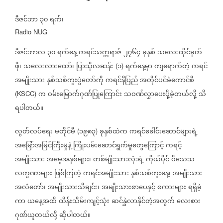
ဒီဇင်ဘာ
၃၀
ရက်၊
Radio NUG
ဒီဇင်ဘာလ
၃၀
ရက်နေ့
ကရင်သက္ကရာဇ်
၂၇၆၄
ခုနှစ်
သလေးထိုင်ခုတ်
ဖို၊
သလေးလားထော်၊
ပြာသိုလဆန်း
၁
ရက်နေ့မှာ
ကျရောက်တဲ့
ကရင်
(
)
အမျိုးသား
နှစ်သစ်ကူးပွဲတော်ကို
ကရင်နီပြည်
အတိုင်ပင်ခံကောင်စီ
က
ဝမ်းမြောက်ဂုဏ်ပြုကြောင်း
သဝဏ်လွှာပေးပို့ခဲ့တယ်လို့
သိ
(KSCC)
ရပါတယ်။
လွတ်လပ်ရေး
မတိုင်မီ
၁၉၈၃
ခုနှစ်ထဲက
ကရင်ခေါင်းဆောင်များရဲ့
(
)
အမြော်အမြင်ကြီးမှုနဲ့
ကြိုးပမ်းဆောင်ရွက်မှုတွေကြောင့်
ကရင့်
အမျိုးသား
အမွေအနှစ်များ၊
တစ်မျိုးသားလုံးရဲ့
ကိုယ်ပိုင်
ဝိသေသ
လက္ခဏာများ
ဖြစ်ကြတဲ့
ကရင်အမျိုးသား
နှစ်သစ်ကူးနေ့၊
အမျိုးသား
အလံတော်၊
အမျိုးသားသီချင်း၊
အမျိုးသားစာပေနှင့်
စကားများ
ရရှိခဲ့
ကာ
ယနေ့အထိ
ထိန်းသိမ်းကျင့်သုံး
ဆင်နွှဲလာနိုင်တဲ့အတွက်
လေးစား
ဂုဏ်ယူတယ်လို့
ဆိုပါတယ်။