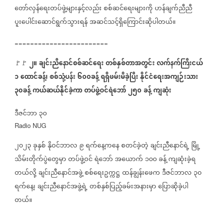
တော်လှန်ရေးတပ်ဖွဲ့များနှင့်လည်း
စစ်ဆင်ရေးများကို
ဟန်ချက်ညီညီ
ပူးပေါင်းဆောင်ရွက်သွားရန်
အဆင်သင့်ရှိကြောင်းဆိုပါတယ်။
========================
၂။
ချင်းညီနောင်စစ်ဆင်ရေး
တစ်နှစ်တာအတွင်း
လက်နက်ကြီးငယ်
🚩🚩
၁
ထောင်ခန့်၊
စစ်သုံ့ပန်း
၆၀၀ခန့်
ရရှိဖမ်းမိခဲ့ပြီး
နိုင်ငံရေးအကျဉ်းသား
၃၀ခန့်
ကယ်ဆယ်နိုင်ခဲ့ကာ
တပ်ဖွဲ့ဝင်ရဲဘော်
၂၅၀
ခန့်
ကျဆုံး
ဒီဇင်ဘာ
၃၀
Radio NUG
၂၀၂၃
ခုနှစ်
နိုဝင်ဘာလ
၉
ရက်နေ့ကနေ
စတင်ခဲ့တဲ့
ချင်းညီနောင်ရဲ့
မြို့
သိမ်းတိုက်ပွဲတွေမှာ
တပ်ဖွဲ့ဝင်
ရဲဘော်
အယောက်
၁၀၀
ခန့်
ကျဆုံးခဲ့ရ
တယ်လို့
ချင်းညီနောင်အဖွဲ့
စစ်ရေးဥက္ကဋ္ဌ
ထန်ချွန်းဖေက
ဒီဇင်ဘာလ
၃၀
ရက်နေ့၊
ချင်းညီနောင်အဖွဲ့ရဲ့
တစ်နှစ်ပြည့်ခမ်းအနားမှာ
ပြောဆိုခဲ့ပါ
တယ်။