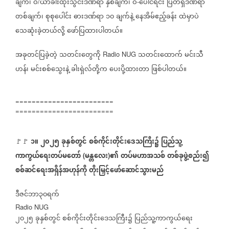
ချက်၊
ဝဲ
ယာခါးထိုးသွင်းဒဏ်ရာ
နှစ်ချက်၊
ဝဲ
ပေါင်ရင်း
ပြတ်ရှဒဏ်ရာ
/
-
တစ်ချက်၊
စုစုပေါင်း
ဓားဒဏ်ရာ
၁၀
ချက်နဲ့
နေအိမ်ဧည့်ခန်း
ထဲမှာပဲ
သေဆုံးခဲ့တယ်လို့
ဖော်ပြထားပါတယ်။
အခုတင်ပြခဲ့တဲ့
သတင်းတွေကို
သတင်းထောက်
မင်းသီ
Radio NUG
ဟန်၊
မင်းစစ်သွေးနဲ့
ခါးရှဲလ်တို့က
ပေးပို့ထားတာ
ဖြစ်ပါတယ်။
========================
========================
၁။
၂၀၂၅
ခုနှစ်တွင်
စစ်ကိုင်းတိုင်းဒေသကြီး၌
ပြည်သူ့
🚩🚩
ကာကွယ်ရေးတပ်မတော်
မန္တလေး
၏
တပ်မဟာအသစ်
တစ်ခုဖွဲ့စည်း၍
(
)
စစ်ဆင်ရေးအရှိန်အဟုန်ကို
တိုးမြှင့်ဖော်ဆောင်သွားမည်
ဒီဇင်ဘာ၃၀ရက်
Radio NUG
၂၀၂၅
ခုနှစ်တွင်
စစ်ကိုင်းတိုင်းဒေသကြီး၌
ပြည်သူ့ကာကွယ်ရေး