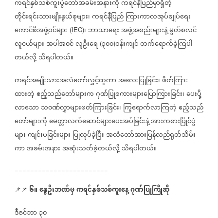
ကရင်နှစ်သစ်ကူးပွဲတော်အခမ်းအနားကို
ကရင်နီပြည်မှာရှိတဲ့
တိုင်းရင်းသားမျိုးနွယ်စုများ၊
ကရင်နီပြည်
ကြားကာလအုပ်ချုပ်ရေး
ကောင်စီအဖွဲ့ဝင်များ
၊
ဘာသာရေး
အဖွဲ့အစည်းများနဲ့
မွတ်စလင်
(IEC)
လူငယ်များ
အပါအ၀င်
လူဦးရေ
၃၀၀
ဝန်းကျင်
တက်ရောက်ခဲ့ကြပါ
(
)
တယ်လို့
သိရပါတယ်။
ကရင်အမျိုးသားအလံတော်လွှင့်ထူကာ
အလေးပြုခြင်း၊
ဖိတ်ကြား
ထား‌တဲ့
ဧည့်သည်တော်များက
ဂုဏ်ပြုစကားများပြောကြားခြင်း၊
ပေးပို့
လာသော
သ၀ဏ်လွှာများဖတ်ကြားခြင်း၊
ကြွရောက်လာကြတဲ့
ဧည့်သည်
တော်များကို
မေတ္တာလက်ဆောင်များပေးအပ်ခြင်းနဲ့
အားကစားပြိုင်ပွဲ
များ
ကျင်းပခြင်းများ
ပြုလုပ်ခဲ့ပြီး
အလံတော်အားပြန်လည်ရုတ်သိမ်း
ကာ
အခမ်းအနား
အဆုံးသတ်ခဲ့တယ်လို့
သိရပါတယ်။
========================
၆။
နွေဦးဘဏ်မှ
ကရင်နှစ်သစ်ကူးနေ့
ဂုဏ်ပြုကြိုဆို
📌📌
⁨
ဒီဇင်ဘာ
၃၀