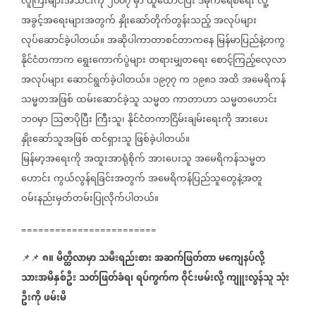
လူကြီးများအသင်းကို
၂၀၀၇
မှာ
ထူထောင်ပြီး
ဒီမိုကရေစီရေး
လူ့
အခွင့်အရေးများအတွက်
နှိုးဆော်တိုက်တွန်းသည့်
အလုပ်များ
လုပ်ဆောင်ခဲ့ပါတယ်။
အဆိုပါကာတာစင်တာကနေ
မြန်မာပြည်နဲ့တကွ
နိုင်ငံတကာက
ရွေးကောက်ပွဲများ
တရားမျှတရေး
စောင့်ကြည့်လေ့လာ
အလုပ်များ
ဆောင်ရွက်ခဲ့ပါတယ်။
၁၉၇၇
က
၁၉၈၁
အထိ
အမေရိကန်
သမ္မတအဖြစ်
ထမ်းဆောင်ခဲ့သူ
သမ္မတ
ကာတာဟာ
သမ္မတဟောင်း
ဘ၀မှာ
ဩဇာပိုပြီး
ကြီးသူ၊
နိုင်ငံတကာငြိမ်းချမ်းရေးကို
အားပေး
နှိုးဆော်သူအဖြစ်
ထင်ရှားသူ
ဖြစ်ခဲ့ပါတယ်။
မြန်မာ့အရေးကို
အထူးအာရုံစိုက်
အားပေးသူ
အမေရိကန်သမ္မတ
ဟောင်း
ကွယ်လွန်ရခြင်းအတွက်
အမေရိကန်ပြည်သူတွေနဲ့အတူ
ဝမ်းနည်းမှတ်တမ်းပြုလိုက်ပါတယ်။
========================
၈။
မိတ္ထီလာမှာ
သမီးရည်းစား
အဆက်ဖြတ်တာ
မကျေနပ်လို့
📌📌
⁨
သားအမိနှစ်ဦး
သတ်ဖြတ်ခံရ၊
ရပ်ကွက်က
ဝိုင်းဖမ်းလို့
ကျူးလွန်သူ
သုံး
ဦးကို
ဖမ်းမိ