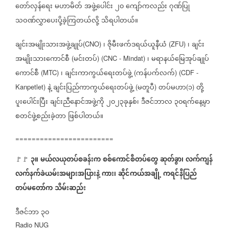
တော်လှန်ရေး
မဟာမိတ်
အဖွဲ့ပေါင်း
၂၀
ကျော်ကလည်း
ဂုဏ်ပြု
သဝဏ်လွှာပေးပို့ခဲ့ကြတယ်လို့
သိရပါတယ်။
ချင်းအမျိုးသားအဖွဲ့ချုပ်
၊
ဇိုမီးဖက်ဒရယ်ယူနီယံ
၊
ချင်း
(CNO)
(ZFU)
အမျိုးသားကောင်စီ
မင်းတပ်
၊
မရာနယ်မြေအုပ်ချုပ်
(
) (CNC - Mindat)
ကောင်စီ
၊
ချင်းကာကွယ်ရေးတပ်ဖွဲ့
ကန်ပက်လက်
(MTC)
(
) (CDF -
နဲ့
ချင်းပြည်ကာကွယ်ရေးတပ်ဖွဲ့
မတူပီ
တပ်မဟာ
၁
တို့
Kanpetlet)
(
)
(
)
ပူးပေါင်းပြီး
ချင်းညီနောင်အဖွဲ့ကို
၂၀၂၃ခုနှစ်၊
ဒီဇင်ဘာလ
၃၀ရက်နေ့မှာ
စတင်ဖွဲ့စည်းခဲ့တာ
ဖြစ်ပါတယ်။
========================
၃။
မယ်လယုတပ်စခန်းက
စစ်ကောင်စီတပ်တွေ
ဆုတ်ခွာ၊
လက်ကျန်
🚩🚩
လက်နက်ခဲယမ်းအများအပြားနဲ့
ကား၊
ဆိုင်ကယ်အချို့
ကရင်နီပြည်
တပ်မတော်က
သိမ်းဆည်း
ဒီဇင်ဘာ
၃၀
Radio NUG