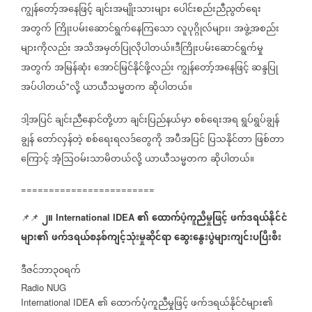
ကျွန်တော့်အနေဖြင့်
ချင်းအမျိုးသားများ
ပေါင်းစည်းညီညွတ်ရေး
အတွက်
ကြိုးပမ်းဆောင်ရွက်နေကြသော
လူပုဂ္ဂိုလ်များ၊
အဖွဲ့အစည်း
များကိုလည်း
အသိအမှတ်ပြုလိုပါတယ်။ဒီကြိုးပမ်းဆောင်ရွက်မှု
အတွက်
အမြန်ဆုံး
အောင်မြင်နိုင်ဖို့လည်း
ကျွန်တော့်အနေဖြင့်
ဆန္ဒပြု
အပ်ပါတယ်
လို့
ယာယီသမ္မတက
ဆိုပါတယ်။
"
ဒါ့အပြင်
ချင်းညီနောင်တို့ဟာ
ချင်းပြည်နယ်မှာ
စစ်ရေးအရ
ရွပ်ရွပ်ချွန်
ချွန်
တော်လှန်တဲ့
စစ်ရေးရလဒ်တွေကို
အပီအပြင်
ပြသနိုင်တာ
ဖြစ်တာ
ကြောင့်
အံ့ဩဝမ်းသာမိတယ်လို့
ယာယီသမ္မတက
ဆိုပါတယ်။
========================
၂။
၏
ထောက်ပံ့ကူညီမှုဖြင့်
ဖက်ဒရယ်နိုင်ငံ
📌📌
⁨
International IDEA
များ၏
ဖက်ဒရယ်စနစ်ကျင့်သုံးမှုဆိုင်ရာ
ဆွေးနွေးပွဲများကျင်းပပြီးစီး
ဒီဇင်ဘာ၃၀ရက်
Radio NUG
၏
ထောက်ပံ့ကူညီမှုဖြင့်
ဖက်ဒရယ်နိုင်ငံများ၏
International IDEA