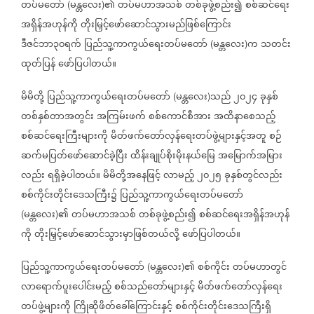
တပ်မတော်
မန္တလေး
၏
တပ်မဟာအသစ်
တစ်ခုဖွဲ့စည်း၍
စစ်ဆင်ရေး
(
)
အရှိန်အဟုန်ကို
တိုးမြှင့်ဖော်ဆောင်သွားမည်ဖြစ်ကြောင်း
ဒီဇင်ဘာ၃၀ရက်
ပြည်သူ့ကာကွယ်ရေးတပ်မတော်
မန္တလေး
က
သတင်း
(
)
ထုတ်ပြန်
ဖော်ပြပါတယ်။
မိမိတို့
ပြည်သူ့ကာကွယ်ရေးတပ်မတော်
မန္တလေး
သည်
၂၀၂၄
ခုနှစ်
(
)
တစ်နှစ်တာအတွင်း
အကြမ်းဖက်
စစ်ကောင်စီအား
အထိနာစေသည့်
စစ်ဆင်ရေးကြီးများကို
မိတ်ဖက်တော်လှန်ရေးတပ်ဖွဲ့များနှင့်အတူ
စဉ်
ဆက်မပြတ်ဖော်ဆောင်ခဲ့ပြီး
ထိန်းချုပ်စိုးမိုးနယ်မြေ
အမြောက်အမြား
လည်း
ရရှိခဲ့ပါတယ်။
မိမိတို့အနေဖြင့်
လာမည့်
၂၀၂၅
ခုနှစ်တွင်လည်း
စစ်ကိုင်းတိုင်းဒေသကြီး၌
ပြည်သူ့ကာကွယ်ရေးတပ်မတော်
မန္တလေး
၏
တပ်မဟာအသစ်
တစ်ခုဖွဲ့စည်း၍
စစ်ဆင်ရေးအရှိန်အဟုန်
(
)
ကို
တိုးမြှင့်ဖော်ဆောင်သွားမှာဖြစ်တယ်လို့
ဖော်ပြပါတယ်။
ပြည်သူ့ကာကွယ်ရေးတပ်မတော်
မန္တလေး
၏
စစ်ကိုင်း
တပ်မဟာတွင်
(
)
လာရောက်ပူးပေါင်းမည့်
စစ်သည်တော်များနှင့်
မိတ်ဖက်တော်လှန်ရေး
တပ်ဖွဲ့များကို
ကြိုဆိုဖိတ်ခေါ်ကြောင်းနှင့်
စစ်ကိုင်းတိုင်းဒေသကြီးရှိ