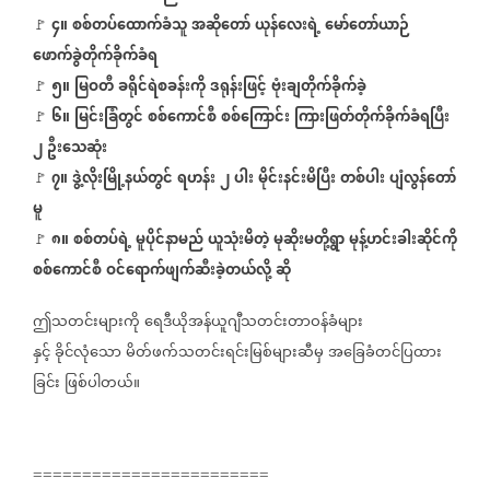
၄။
စစ်တပ်ထောက်ခံသူ
အဆိုတော်
ယုန်လေးရဲ့
မော်တော်ယာဉ်
🚩
ဖောက်ခွဲတိုက်ခိုက်ခံရ
၅။
မြဝတီ
ခရိုင်ရဲစခန်းကို
ဒရုန်းဖြင့်
ဗုံးချတိုက်ခိုက်ခဲ့
🚩
၆။
မြင်းခြံတွင်
စစ်ကောင်စီ
စစ်ကြောင်း
ကြားဖြတ်တိုက်ခိုက်ခံရပြီး
🚩
၂
ဦးသေဆုံး
၇။
ဒွဲ့လိုးမြို့နယ်တွင်
ရဟန်း
၂
ပါး
မိုင်းနင်းမိပြီး
တစ်ပါး
ပျံလွန်တော်
🚩
မူ
၈။
စစ်တပ်ရဲ့
မူပိုင်နာမည်
ယူသုံးမိတဲ့
မုဆိုးမတို့ရွာ
မုန့်ဟင်းခါးဆိုင်ကို
🚩
စစ်ကောင်စီ
ဝင်ရောက်ဖျက်ဆီးခဲ့တယ်လို့
ဆို
ဤသတင်းများကို
ရေဒီယိုအန်ယူဂျီသတင်းတာဝန်ခံများ
နှင့်
ခိုင်လုံသော
မိတ်ဖက်သတင်းရင်းမြစ်များဆီမှ
အခြေခံတင်ပြထား
ခြင်း
ဖြစ်ပါတယ်။
========================