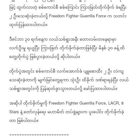
ဖြင့်
ထွက်လာတဲ့
စစ်ကောင်စီ
စစ်ကြောင်း
ကြားဖြတ်တိုက်ခိုက်
ခံရပြီး
၂
ဦးသေဆုံးခဲ့တယ်လို့
က
သတင်း
Freedom Fighter Guerrilla Force
ထုတ်ပြန်ထားပါတယ်။
ဒီဇင်ဘာ
၃၀
ရက်နေ့က
လယ်သစ်ရွာအနီး
တောလမ်းတနေရာမှာ
လက်ဦးမှု
ရယူပြီး
ကြားဖြတ်
တိုက်ခိုက်ခဲ့တာဖြစ်ပြီး
မိနစ်
၃၀
ခန့်
ထိ
တွေ့တိုက်ပွဲ
ဖြစ်ပွားခဲ့တယ်လို့
ဆိုပါတယ်။
တိုက်ပွဲအတွင်း
စစ်ကောင်စီ
လက်အောက်ခံ
ပျူစောထီး
၂
ဦး
လဲကျ
သေဆုံးခဲ့တာကို
မျက်မြင်တွေ့ရကာ
သုံးဦး
ထိခိုက်
ဒဏ်ရာရခဲ့ပြီး
လယ်
သစ်ရွာအတွင်းကို
ပြန်ဆုတ်ခွာသွားတယ်လို့
ဖော်ပြထားပါတယ်။
အဆိုပါ
တိုက်ခိုက်မှုကို
Freedom Fighter Guerrilla Force, LACR, 8
နဲ့
တော်လှန်ရေး
မဟာမိတ်
တပ်ဖွဲ့များက
ပူးပေါင်း
တိုက်ခိုက်ခဲ့
Stars
တာ
ဖြစ်ပါတယ်။
========================