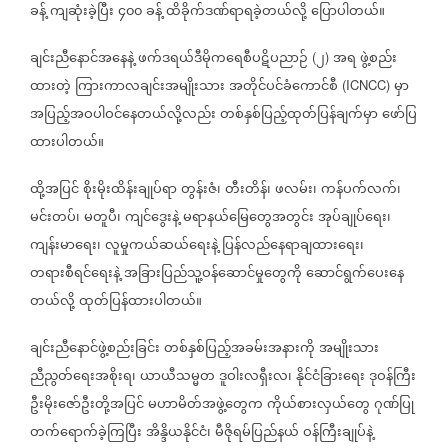
ခန့်
ကျဆုံးခဲ့ပြီး
၄၀၀
ခန့်
ထိခိုက်ဒဏ်ရာရခဲ့တယ်လို့
ပြောပါတယ်။
ချင်းညီနောင်အနေနဲ့
ဖက်ဒရယ်ဒီမိုကရေစီပဋိပညာဉ်
၂
အရ
ဖွဲ့စည်း
(
)
ထားတဲ့
ကြားကာလချင်းအမျိုးသား
အတိုင်ပင်ခံကောင်စီ
မှာ
(ICNCC)
အပြည့်အဝပါဝင်နေတယ်လို့လည်း
တစ်နှစ်ပြည့်ထုတ်ပြန်ချက်မှာ
ဖော်ပြ
ထားပါတယ်။
ထို့အပြင်
စိုးမိုးထိန်းချုပ်ရာ
တွန်းဇံ၊
တီးတိန်၊
ဖလမ်း၊
ကန်ပက်လက်၊
မင်းတပ်၊
မတူပီ၊
ကျင်ဒွေးနဲ့
မရာနယ်မြေတွေအတွင်း
အုပ်ချုပ်ရေး၊
ကျန်းမာရေး၊
လူမှုကယ်ဆယ်ရေးနဲ့
ပြန်လည်နေရာချထားရေး၊
တရားစီရင်ရေးနဲ့
အခြားပြည်သူ့ဝန်ဆောင်မှုတွေကို
ဆောင်ရွက်ပေးနေ
တယ်လို့
ထုတ်ပြန်ထားပါတယ်။
ချင်းညီနောင်ဖွဲ့စည်းခြင်း
တစ်နှစ်ပြည့်အခမ်းအနားကို
အမျိုးသား
ညီညွတ်ရေးအစိုးရ၊
ယာယီသမ္မတ
ဒူဝါးလရှီးလ၊
နိုင်ငံခြားရေး
ဒုဝန်ကြီး
ဦးမိုးဇော်ဦးတို့အပြင်
မဟာမိတ်အဖွဲ့တွေက
ကိုယ်စားလှယ်တွေ
ဂုဏ်ပြု
တက်ရောက်ခဲ့ကြပြီး
အိန္ဒိယနိုင်ငံ၊
မီဇိုရမ်ပြည်နယ်
ဝန်ကြီးချုပ်နဲ့