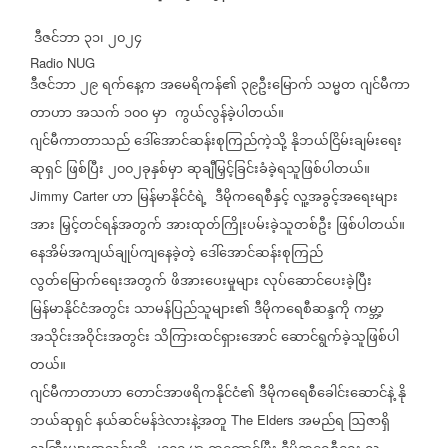
ဒီဇင်ဘာ
၃၁၊
၂၀၂၄
Radio NUG
ဒီဇင်ဘာ
၂၉
ရက်နေ့က
အမေရိကန်၏
၃၉ဦးမြောက်
သမ္မတ
ဂျင်မီကာ
တာဟာ
အသက်
၁၀၀
မှာ
ကွယ်လွန်ခဲ့ပါတယ်။
ဂျင်မီကာတာသည်
ဒေါ်အောင်ဆန်းစုကြည်ကဲ့သို့
နိုဘယ်ငြိမ်းချမ်းရေး
ဆုရှင်
ဖြစ်ပြီး
၂၀၀၂ခုနှစ်မှာ
ဆုချီမြှင့်ခြင်းခံခဲ့ရသူဖြစ်ပါတယ်။
ဟာ
မြန်မာနိုင်ငံရဲ့
ဒီမိုကရေစီနှင့်
လူ့အခွင့်အရေးများ
Jimmy Carter
အား
မြှင့်တင်ရန်အတွက်
အားထုတ်ကြိုးပမ်းခဲ့သူတစ်ဦး
ဖြစ်ပါတယ်။
နေအိမ်အကျယ်ချုပ်ကျနေခဲ့တဲ့
ဒေါ်အောင်ဆန်းစုကြည်
လွတ်မြောက်ရေးအတွက်
ဖိအားပေးမှုများ
လုပ်ဆောင်ပေးခဲ့ပြီး
မြန်မာနိုင်ငံအတွင်း
သာမန်ပြည်သူများ၏
ဒီမိုကရေစီဆန္ဒကို
ကမ္ဘာ့
အသိုင်းအဝိုင်းအတွင်း
သိကြားထင်ရှားအောင်
ဆောင်ရွက်ခဲ့သူဖြစ်ပါ
တယ်။
ဂျင်မီကာတာဟာ
တောင်အာဖရိကနိုင်ငံ၏
ဒီမိုကရေစီခေါင်းဆောင်နဲ့
နို
ဘယ်ဆုရှင်
နယ်ဆင်မန်ဒဲလားနဲ့အတူ
အမည်ရ
ဩဇာရှိ
The Elders