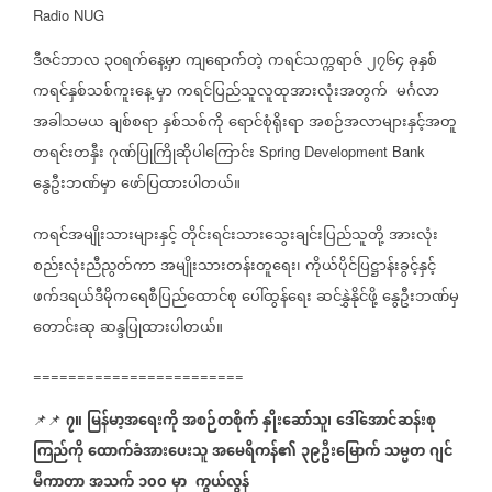
Radio NUG
ဒီဇင်ဘာလ
၃၀ရက်နေ့မှာ
ကျရောက်တဲ့
ကရင်သက္ကရာဇ်
၂၇၆၄
ခုနှစ်
ကရင်နှစ်သစ်ကူးနေ့
မှာ
ကရင်ပြည်သူလူထုအားလုံးအတွက်
မင်္ဂလာ
အခါသမယ
ချစ်စရာ
နှစ်သစ်ကို
ရောင်စုံရိုးရာ
အစဉ်အလာများနှင့်အတူ
တရင်းတနှီး
ဂုဏ်ပြုကြိုဆိုပါကြောင်း
Spring Development Bank
နွေဦးဘဏ်မှာ
ဖော်ပြထားပါတယ်။
ကရင်အမျိုးသားများနှင့်
တိုင်းရင်းသားသွေးချင်းပြည်သူတို့
အားလုံး
စည်းလုံးညီညွတ်ကာ
အမျိုးသားတန်းတူရေး၊
ကိုယ်ပိုင်ပြဋ္ဌာန်းခွင့်နှင့်
ဖက်ဒရယ်ဒီမိုကရေစီပြည်ထောင်စု
ပေါ်ထွန်ရေး
ဆင်နွှဲနိုင်ဖို့
နွေဦးဘဏ်မှ
တောင်းဆု
ဆန္ဒပြုထားပါတယ်။
========================
၇။
မြန်မာ့အရေးကို
အစဉ်တစိုက်
နှိုးဆော်သူ၊
ဒေါ်အောင်ဆန်းစု
📌📌
⁨
ကြည်ကို
ထောက်ခံအားပေးသူ
အမေရိကန်၏
၃၉ဦးမြောက်
သမ္မတ
ဂျင်
မီကာတာ
အသက်
၁၀၀
မှာ
ကွယ်လွန်