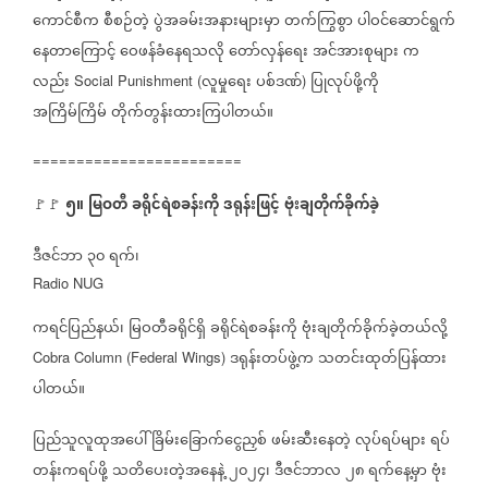
ကောင်စီက
စီစဉ်တဲ့
ပွဲအခမ်းအနားများမှာ
တက်ကြွစွာ
ပါဝင်ဆောင်ရွက်
နေတာကြောင့်
ဝေဖန်ခံနေရသလို
တော်လှန်ရေး
အင်အားစုများ
က
လည်း
လူမှုရေး
ပစ်ဒဏ်
ပြုလုပ်ဖို့ကို
Social Punishment (
)
အကြိမ်ကြိမ်
တိုက်တွန်းထားကြပါတယ်။
========================
၅။
မြဝတီ
ခရိုင်ရဲစခန်းကို
ဒရုန်းဖြင့်
ဗုံးချတိုက်ခိုက်ခဲ့
🚩🚩
ဒီဇင်ဘာ
၃၀
ရက်၊
Radio NUG
ကရင်ပြည်နယ်၊
မြဝတီခရိုင်ရှိ
ခရိုင်ရဲစခန်းကို
ဗုံးချတိုက်ခိုက်ခဲ့တယ်လို့
ဒရုန်းတပ်ဖွဲ့က
သတင်းထုတ်ပြန်ထား
Cobra Column (Federal Wings)
ပါတယ်။
ပြည်သူလူထုအပေါ်
ခြိမ်းခြောက်ငွေညှစ်
ဖမ်းဆီးနေတဲ့
လုပ်ရပ်များ
ရပ်
တန်းကရပ်ဖို့
သတိပေးတဲ့အနေနဲ့
၂၀၂၄၊
ဒီဇင်ဘာလ
၂၈
ရက်နေ့မှာ
ဗုံး