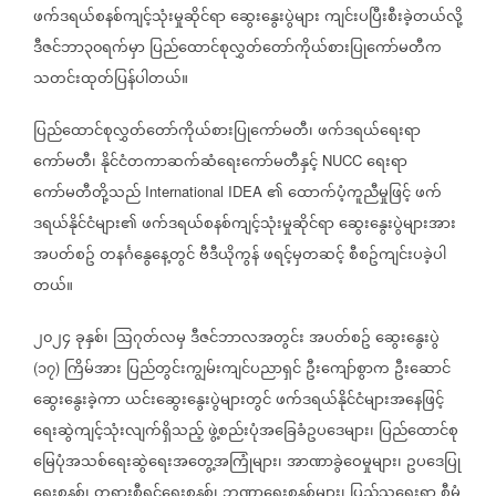
ဖက်ဒရယ်စနစ်ကျင့်သုံးမှုဆိုင်ရာ
ဆွေးနွေးပွဲများ
ကျင်းပပြီးစီးခဲ့တယ်လို့
ဒီဇင်ဘာ၃၀ရက်မှာ
ပြည်ထောင်စုလွှတ်တော်ကိုယ်စားပြုကော်မတီက
သတင်းထုတ်ပြန်ပါတယ်။
ပြည်ထောင်စုလွှတ်တော်ကိုယ်စားပြုကော်မတီ၊
ဖက်ဒရယ်ရေးရာ
ကော်မတီ၊
နိုင်ငံတကာဆက်ဆံရေးကော်မတီနှင့်
ရေးရာ
NUCC
ကော်မတီတို့သည်
၏
ထောက်ပံ့ကူညီမှုဖြင့်
ဖက်
International IDEA
ဒရယ်နိုင်ငံများ၏
ဖက်ဒရယ်စနစ်ကျင့်သုံးမှုဆိုင်ရာ
ဆွေးနွေးပွဲများအား
အပတ်စဥ်
တနင်္ဂနွေနေ့တွင်
ဗီဒီယိုကွန်
ဖရင့်မှတဆင့်
စီစဥ်ကျင်းပခဲ့ပါ
တယ်။
၂၀၂၄
ခုနှစ်၊
ဩဂုတ်လမှ
ဒီဇင်ဘာလအတွင်း
အပတ်စဥ်
ဆွေးနွေးပွဲ
၁၇
ကြိမ်အား
ပြည်တွင်းကျွမ်းကျင်ပညာရှင်
ဦးကျော်စွာက
ဦးဆောင်
(
)
ဆွေးနွေးခဲ့ကာ
ယင်းဆွေးနွေးပွဲများတွင်
ဖက်ဒရယ်နိုင်ငံများအနေဖြင့်
ရေးဆွဲကျင့်သုံးလျက်ရှိသည့်
ဖွဲ့စည်းပုံအခြေခံဥပဒေများ၊
ပြည်ထောင်စု
မြေပုံအသစ်ရေးဆွဲရေးအတွေ့အကြုံများ၊
အာဏာခွဲဝေမှုများ၊
ဥပဒေပြု
ရေးစနစ်၊
တရားစီရင်ရေးစနစ်၊
ဘဏ္ဍာရေးစနစ်များ၊
ပြည်သူ့ရေးရာ
စီမံ