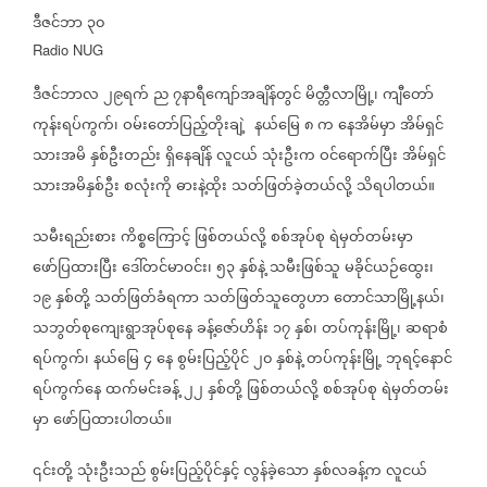
ဒီဇင်ဘာ
၃၀
Radio NUG
ဒီဇင်ဘာလ
၂၉ရက်
ည
၇နာရီကျော်အချိန်တွင်
မိတ္တီလာမြို့၊
ကျီတော်
ကုန်းရပ်ကွက်၊
ဝမ်းတော်ပြည့်တိုးချဲ့
နယ်မြေ
၈
က
နေအိမ်မှာ
အိမ်ရှင်
သားအမိ
နှစ်ဦးတည်း
ရှိနေချိန်
လူငယ်
သုံးဦးက
ဝင်ရောက်ပြီး
အိမ်ရှင်
သားအမိနှစ်ဦး
စလုံးကို
ဓားနဲ့ထိုး
သတ်ဖြတ်ခဲ့တယ်လို့
သိရပါတယ်။
သမီးရည်းစား
ကိစ္စကြောင့်
ဖြစ်တယ်လို့
စစ်အုပ်စု
ရဲမှတ်တမ်းမှာ
ဖော်ပြထားပြီး
ဒေါ်တင်မာဝင်း၊
၅၃
နှစ်နဲ့
သမီးဖြစ်သူ
မခိုင်ယဉ်ထွေး၊
၁၉
နှစ်တို့
သတ်ဖြတ်ခံရကာ
သတ်ဖြတ်သူတွေဟာ
တောင်သာမြို့နယ်၊
သဘွတ်စုကျေးရွာအုပ်စုနေ
ခန့်ဇော်ဟိန်း
၁၇
နှစ်၊
တပ်ကုန်းမြို့၊
ဆရာစံ
ရပ်ကွက်၊
နယ်မြေ
၄
နေ
စွမ်းပြည့်ပိုင်
၂၀
နှစ်နဲ့
တပ်ကုန်းမြို့
ဘုရင့်နောင်
ရပ်ကွက်နေ
ထက်မင်းခန့်
၂၂
နှစ်တို့
ဖြစ်တယ်လို့
စစ်အုပ်စု
ရဲမှတ်တမ်း
မှာ
ဖော်ပြထားပါတယ်။
၎င်းတို့
သုံးဦးသည်
စွမ်းပြည့်ပိုင်နှင့်
လွန်ခဲ့သော
နှစ်လခန့်က
လူငယ်