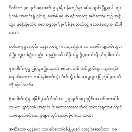
ဒီဇင်ဘာ
၃၀
ရက်နေ့
မနက်
၉
နာရီ
ဝန်းကျင်မှာ
စမ်းချောင်းမြို့နယ်၊
ဖျာ
ပုံလမ်းအတွင်းရှိ
၎င်းရဲ့
နေအိမ်ရှေ့မှာ
ရပ်ထားတဲ့
မော်တော်ယာဉ်
အနီး
တွင်
နှစ်ကြိမ်တိုင်
ဖောက်ခွဲတိုက်ခိုက်ခံခဲ့ရတယ်လို့
ဒေသခံတွေက
ဆိုပါ
တယ်။
ပေါက်ကွဲမှုအတွင်း
ယုန်လေးရဲ့
ကားနဲ့
အခြားကား
တစ်စီး
ပျက်စီးသွား
ခဲ့ပြီး
လူတစ်ဦးလည်း
အနည်းငယ်
ထိခိုက်မှု
ရှိခဲ့တယ်လို့
သိရပါတယ်။
ဗုံးပေါက်ကွဲမှု
ဖြစ်ပွားပြီးနောက်
စစ်ကောင်စီ
တပ်ဖွဲ့ဝင်များ
ချက်ချင်း
ရောက်လာကာ
လမ်းနှစ်ဖက်လုံး
ပိတ်ဆို့
စစ်ဆေးမှုများ
ပြုလုပ်ခဲ့တယ်
လို့
ဆိုပါတယ်။
ဗုံးပေါက်ကွဲမှု
မဖြစ်ပွားမီ
ဒီဇင်ဘာ
၂၉
ရက်နေ့
ညပိုင်းမှာ
စစ်ကောင်စီ
တပ်က
ဖျာပုံလမ်းအတွင်း
ဗုံးထောင်ထားတယ်လို့
သတင်းရတာကြောင့်
လာရောက်စစ်ဆေးမှုများ
လုပ်ဆောင်ခဲ့ပါသေးတယ်။
အဆိုတော်
ယုန်လေးဟာ
စစ်ကောင်စီနဲ့
ပူးပေါင်းလုပ်ဆောင်တာ၊
စစ်