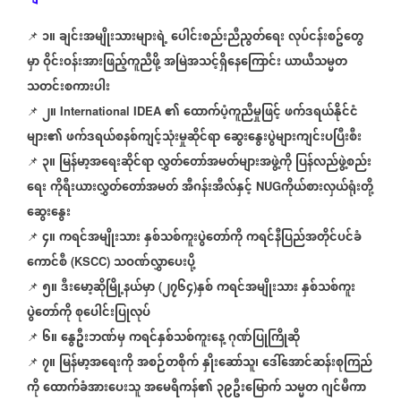
၁။
ချင်းအမျိုးသားများရဲ့
ပေါင်းစည်းညီညွတ်ရေး
လုပ်ငန်းစဥ်တွေ
📌
⁨
မှာ
ဝိုင်းဝန်းအားဖြည့်ကူညီဖို့
အမြဲအသင့်ရှိနေကြောင်း
ယာယီသမ္မတ
သတင်းစကားပါး
၂။
၏
ထောက်ပံ့ကူညီမှုဖြင့်
ဖက်ဒရယ်နိုင်ငံ
📌
⁨
International IDEA
များ၏
ဖက်ဒရယ်စနစ်ကျင့်သုံးမှုဆိုင်ရာ
ဆွေးနွေးပွဲများကျင်းပပြီးစီး
၃။
မြန်မာ့အရေးဆိုင်ရာ
လွှတ်တော်အမတ်များအဖွဲ့ကို
ပြန်လည်ဖွဲ့စည်း
📌
⁨
ရေး
ကိုရီးယားလွှတ်တော်အမတ်
အီဂန်းအီလ်နှင့်
ကိုယ်စားလှယ်ရုံးတို့
NUG
ဆွေးနွေး
၄။
ကရင်အမျိုးသား
နှစ်သစ်ကူးပွဲတော်ကို
ကရင်နီပြည်အတိုင်ပင်ခံ
📌
⁨
ကောင်စီ
သဝဏ်လွှာပေးပို့
(KSCC)
၅။
ဒီးမော့ဆိုမြို့နယ်မှာ
၂၇၆၄
နှစ်
ကရင်အမျိုးသား
နှစ်သစ်ကူး
📌
⁨
(
)
ပွဲတော်ကို
စုပေါင်းပြုလုပ်
၆။
နွေဦးဘဏ်မှ
ကရင်နှစ်သစ်ကူးနေ့
ဂုဏ်ပြုကြိုဆို
📌
⁨
၇။
မြန်မာ့အရေးကို
အစဉ်တစိုက်
နှိုးဆော်သူ၊
ဒေါ်အောင်ဆန်းစုကြည်
📌
⁨
ကို
ထောက်ခံအားပေးသူ
အမေရိကန်၏
၃၉ဦးမြောက်
သမ္မတ
ဂျင်မီကာ