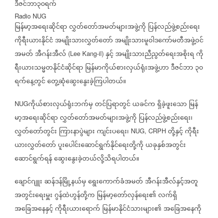
ဒီဇင်ဘာ၃၀ရက်
Radio NUG
မြန်မာ့အရေးဆိုင်ရာ
လွှတ်တော်အမတ်များအဖွဲ့ကို
ပြန်လည်ဖွဲ့စည်းရေး
ကိုရီးယားနိုင်ငံ
အမျိုးသားလွှတ်တော်
အမျိုးသားမူဝါဒကော်မတီအဖွဲ့ဝင်
အမတ်
အီဂန်းအီလ်
နှင့်
အမျိုးသားညီညွတ်ရေးအစိုးရ
ကို
(Lee Kang-il)
ရီးယားသမ္မတနိုင်ငံဆိုင်ရာ
မြန်မာကိုယ်စားလှယ်ရုံးအဖွဲ့ဟာ
ဒီဇင်ဘာ
၃၀
ရက်နေ့တွင်
တွေ့ဆုံဆွေးနွေးခဲ့ကြပါတယ်။
ကိုယ်စားလှယ်ရုံးဘက်မှ
တင်ပြရာတွင်
ယခင်က
ရှိခဲ့ဖူးသော
မြန်
NUG
မာ့အရေးဆိုင်ရာ
လွှတ်တော်အမတ်များအဖွဲ့ကို
ပြန်လည်ဖွဲ့စည်းရေး၊
လွှတ်တော်တွင်း
ကြားနာပွဲများ
ကျင်းပရေး၊
တို့နှင့်
ကိုရီး
NUG, CRPH
ယားလွှတ်တော်
ပူးပေါင်းဆောင်ရွက်နိုင်ရေးတို့ကို
ယခုနှစ်အတွင်း
ဆောင်ရွက်ရန်
ဆွေးနွေးခဲ့တယ်လို့သိရပါတယ်။
ချောင်ဂျူး
ဆန်ဒန်မြို့နယ်မှ
ရွေးကောက်ခံအမတ်
အီဂန်းအီလ်နှင့်အတူ
အတွင်းရေးမှူး
ဂွန်ထဲဟွန်တို့က
မြန်မာ့တော်လှန်ရေး၏
လက်ရှိ
အခြေအနေနှင့်
ကိုရီးယားရောက်
မြန်မာနိုင်ငံသားများ၏
အခြေအနေကို