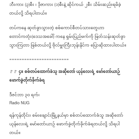
ဘီးကား
၃
စီး
၊
ဒိုဇာကား
၁
စီးနဲ့
ဆိုင်ကယ်
၂စီး
သိမ်းဆည်းရမိခဲ့
(
)
(
)
တယ်လို့
သိရပါတယ်။
တပ်ကနေ
ဆုတ်ခွာသွားတဲ့
စစ်ကောင်စီတပ်သားတွေဟာ
တောင်ကတုံး
ဒေသအခေါ်
ကနေ
ရှမ်းပြည်ဖက်ကို
ဖြတ်သန်းဆုတ်ခွာ
(
)
သွားကြတာ
ဖြစ်တယ်လို့
ဗိုလ်မှူးကြီးဘုန်းနိုင်က
ပြောဆိုထားပါတယ်။
========================
၄။
စစ်တပ်ထောက်ခံသူ
အဆိုတော်
ယုန်လေးရဲ့
မော်တော်ယာဉ်
🚩🚩
ဖောက်ခွဲတိုက်ခိုက်ခံရ
ဒီဇင်ဘာ
၃၀
ရက်၊
Radio NUG
ရန်ကုန်တိုင်း၊
စမ်းချောင်းမြို့နယ်မှာ
စစ်တပ်ထောက်ခံသူ
အဆိုတော်
ယုန်လေးရဲ့
မော်တော်ယာဉ်
ဖောက်ခွဲတိုက်ခိုက်ခံရတယ်လို့
သိရပါ
တယ်။