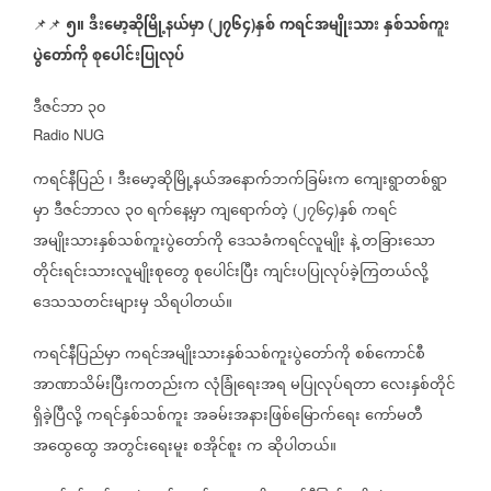
၅။
ဒီးမော့ဆိုမြို့နယ်မှာ
၂၇၆၄
နှစ်
ကရင်အမျိုးသား
နှစ်သစ်ကူး
📌📌
⁨
(
)
ပွဲတော်ကို
စုပေါင်းပြုလုပ်
ဒီဇင်ဘာ
၃၀
Radio NUG
ကရင်နီပြည်
၊
ဒီးမော့ဆိုမြို့နယ်အနောက်ဘက်ခြမ်းက
ကျေးရွာတစ်ရွာ
မှာ
ဒီဇင်ဘာလ
၃၀
ရက်နေ့မှာ
ကျရောက်တဲ့
၂၇၆၄
နှစ်
ကရင်
(
)
အမျိုးသားနှစ်သစ်ကူးပွဲတော်ကို
ဒေသခံကရင်လူမျိုး
နဲ့
တခြားသော
တိုင်းရင်းသားလူမျိုးစုတွေ
စုပေါင်းပြီး
ကျင်းပပြုလုပ်ခဲ့ကြတယ်လို့
ဒေသသတင်းများမှ
သိရပါတယ်။
ကရင်နီပြည်မှာ
ကရင်အမျိုးသားနှစ်သစ်ကူးပွဲတော်ကို
စစ်ကောင်စီ
အာဏာသိမ်းပြီးကတည်းက
လုံခြုံရေးအရ
မပြုလုပ်ရတာ
လေးနှစ်တိုင်
ရှိခဲ့ပြီလို့
ကရင်နှစ်သစ်ကူး
အခမ်းအနားဖြစ်မြောက်ရေး
ကော်မတီ
အထွေထွေ
အ‌တွင်းရေးမူး
စအိုင်စူး
က
ဆိုပါတယ်။