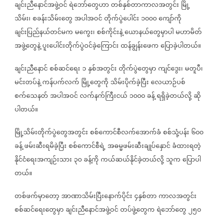
ချင်းညီနောင်အဖွဲ့ဝင်
ရဲဘော်တွေဟာ
တစ်နှစ်တာကာလအတွင်း
မြို့
သိမ်း၊
စခန်းသိမ်းတွေ
အပါအဝင်
တိုက်ပွဲပေါင်း
၁၀၀၀
ကျော်ကို
ချင်းပြည်နယ်တင်မက
မကွေး၊
စစ်ကိုင်းနဲ့
ယောနယ်တွေမှာပါ
မဟာမိတ်
အဖွဲ့တွေနဲ့
ပူးပေါင်းတိုက်ပွဲဝင်ခဲ့ကြောင်း
ထန်ချွန်းဖေက
ပြောခဲ့ပါတယ်။
ချင်းညီနောင်
စစ်ဆင်ရေး
၁
နှစ်အတွင်း
တိုက်ပွဲတွေမှာ
ကျင်ဒွေး၊
မတူပီ၊
မင်းတပ်နဲ့
ကန်ပက်လက်
မြို့တွေကို
သိမ်းပိုက်ခဲ့ပြီး
လေယာဉ်ပစ်
စက်သေနတ်
အပါအဝင်
လက်နက်ကြီးငယ်
၁၀၀၀
ခန့်
ရရှိခဲ့တယ်လို့
ဆို
ပါတယ်။
မြို့သိမ်းတိုက်ပွဲတွေအတွင်း
စစ်ကောင်စီလက်အောက်ခံ
စစ်သုံ့ပန်း
၆၀၀
ခန့်
ဖမ်းဆီးရမိခဲ့ပြီး
စစ်ကောင်စီရဲ့
အဓမ္မဖမ်းဆီးချုပ်နှောင်
ခံထားရတဲ့
နိုင်ငံရေးအကျဉ်းသား
၃၀
ခန့်ကို
ကယ်ဆယ်နိုင်ခဲ့တယ်လို့
သူက
ပြောပါ
တယ်။
တစ်ဖက်မှာတော့
အာဏာသိမ်းပြီးနောက်ပိုင်း
၄နှစ်တာ
ကာလအတွင်း
စစ်ဆင်ရေးတွေမှာ
ချင်းညီနောင်အဖွဲ့ဝင်
တပ်ဖွဲ့တွေက
ရဲဘော်တွေ
၂၅၀