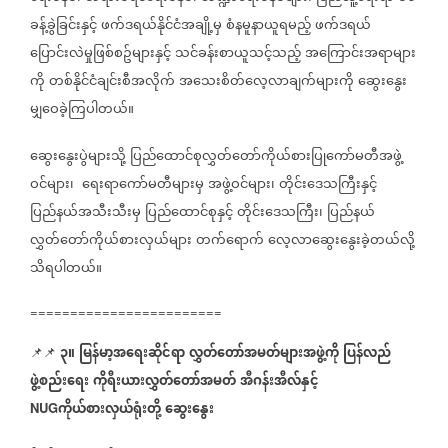
ခန့်ခွဲခြင်းနှင့်
ဖက်ဒရယ်နိုင်ငံအချို့မှ
စံနမူနာယူရမည့်
ဖက်ဒရယ်
ပြောင်းလဲမှုဖြစ်စဥ်များနှင့်
သင်ခန်းစာယူသင့်သည့်
အကြောင်းအရာများ
ကို
တစ်နိုင်ငံချင်းစီအလိုက်
အသေးစိတ်လေ့လာချက်များကို
ဆွေးနွေး
မျှဝေခဲ့ကြပါတယ်။
ဆွေးနွေးပွဲများသို့
ပြည်ထောင်စုလွှတ်တော်ကိုယ်စားပြုကော်မတီအဖွဲ့
ဝင်များ၊
ရေးရာကော်မတီများမှ
အဖွဲ့ဝင်များ၊
တိုင်းဒေသကြီးနှင့်
ပြည်နယ်အသီးသီးမှ
ပြည်ထောင်စုနှင့်
တိုင်းဒေသကြီး၊
ပြည်နယ်
လွှတ်တော်ကိုယ်စားလှယ်များ
တက်ရောက်
လေ့လာဆွေးနွေးခဲ့တယ်လို့
သိရပါတယ်။
========================
၃။
မြန်မာ့အရေးဆိုင်ရာ
လွှတ်တော်အမတ်များအဖွဲ့ကို
ပြန်လည်
📌📌
⁨
ဖွဲ့စည်းရေး
ကိုရီးယားလွှတ်တော်အမတ်
အီဂန်းအီလ်နှင့်
ကိုယ်စားလှယ်ရုံးတို့
ဆွေးနွေး
NUG