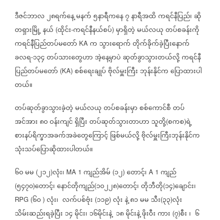
ဒီဇင်ဘာလ
၂၈ရက်နေ့
မနက်
၅နာရီကနေ
၇
နာရီအထိ
ကရင်နီပြည်၊
ဆို
တရှားမြို့
နယ်
ထိုင်း
ကရင်နီနယ်စပ်
မှာရှိတဲ့
မယ်လယု
တပ်စခန်းကို
(
-
)
ကရင်နီပြည်တပ်မတော်
က
သွားရောက်
တိုက်ခိုက်ခဲ့ပြီးနောက်
KA
ခလရ
၁၃၄
တပ်သားတွေဟာ
အဲ့နေ့မှာပဲ
ဆုတ်ခွာသွားတယ်လို့
ကရင်နီ
-
ပြည်တပ်မတော်
စစ်ရေးချုပ်
ဗိုလ်မှူးကြီး
ဘုန်းနိုင်က
ပြောထားပါ
(KA)
တယ်။
တပ်ဆုတ်ခွာသွားခဲ့တဲ့
မယ်လယု
တပ်စခန်းမှာ
စစ်ကောင်စီ
တပ်
အင်အား
၈၀
ဝန်းကျင်
ရှိပြီး
တပ်ဆုတ်သွားတာဟာ
သူတို့
စကစ
ရဲ့
(
)
စားနပ်ရိက္ခာအခက်အခဲတွေကြောင့်
ဖြစ်မယ်လို့
ဗိုလ်မှူးကြီးဘုန်းနိုင်က
သုံးသပ်ပြောဆိုထားပါတယ်။
၆၀
မမ
၂၁၂
လုံး၊
ကျည်အိမ်
၁၂
တောင့်၊
ကျည်
(
)
MA 1
(
)
A 1
၅၄၇၀
တောင့်၊
နောင်တိုကျည်
၁၀၂၂၈
တောင့်၊
တိုဘီတို
၁၄
ချောင်း၊
(
)
(
)
(
)
၆၀
လုံး၊
လက်ပစ်ဗုံး
၁၁၉
လုံး
နဲ့
၈၁
မမ
သီး
၃၃
လုံး
RPG (
)
(
)
(
)
သိမ်းဆည်းရခဲ့ပြီး
၁၄
မိုင်း၊
၁၆မိုင်းနဲ့
၁၈
မိုင်းနဲ့
ဖိုးဝီး
ကား
၇
စီး
၊
၆
(
)