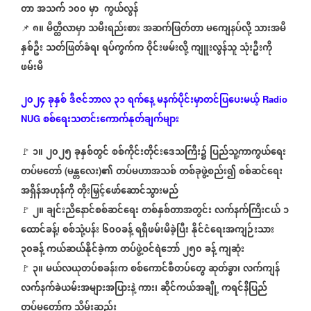
တာ
အသက်
၁၀၀
မှာ
ကွယ်လွန်
၈။
မိတ္ထီလာမှာ
သမီးရည်းစား
အဆက်ဖြတ်တာ
မကျေနပ်လို့
သားအမိ
📌
⁨
နှစ်ဦး
သတ်ဖြတ်ခံရ၊
ရပ်ကွက်က
ဝိုင်းဖမ်းလို့
ကျူးလွန်သူ
သုံးဦးကို
ဖမ်းမိ
၂၀၂၄
ခုနှစ်
ဒီဇင်ဘာလ
၃၁
ရက်နေ့
မနက်ပိုင်းမှာတင်ပြပေးမယ့်
Radio
စစ်ရေးသတင်းကောက်နုတ်ချက်များ
NUG
၁။
၂၀၂၅
ခုနှစ်တွင်
စစ်ကိုင်းတိုင်းဒေသကြီး၌
ပြည်သူ့ကာကွယ်ရေး
🚩
တပ်မတော်
မန္တလေး
၏
တပ်မဟာအသစ်
တစ်ခုဖွဲ့စည်း၍
စစ်ဆင်ရေး
(
)
အရှိန်အဟုန်ကို
တိုးမြှင့်ဖော်ဆောင်သွားမည်
၂။
ချင်းညီနောင်စစ်ဆင်ရေး
တစ်နှစ်တာအတွင်း
လက်နက်ကြီးငယ်
၁
🚩
ထောင်ခန့်၊
စစ်သုံ့ပန်း
၆၀၀ခန့်
ရရှိဖမ်းမိခဲ့ပြီး
နိုင်ငံရေးအကျဉ်းသား
၃၀ခန့်
ကယ်ဆယ်နိုင်ခဲ့ကာ
တပ်ဖွဲ့ဝင်ရဲဘော်
၂၅၀
ခန့်
ကျဆုံး
၃။
မယ်လယုတပ်စခန်းက
စစ်ကောင်စီတပ်တွေ
ဆုတ်ခွာ၊
လက်ကျန်
🚩
လက်နက်ခဲယမ်းအများအပြားနဲ့
ကား၊
ဆိုင်ကယ်အချို့
ကရင်နီပြည်
တပ်မတော်က
သိမ်းဆည်း