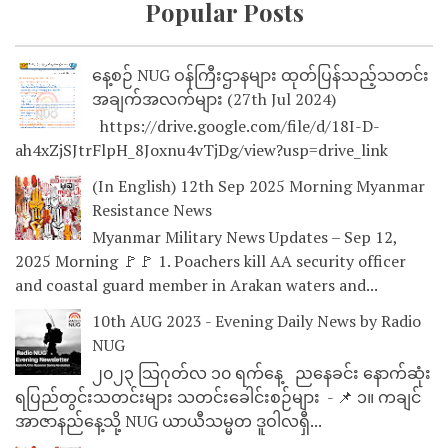
Popular Posts
နေ့စဉ် NUG ဝန်ကြီးဌာနများ ထုတ်ပြန်သည့်သတင်း
အချက်အလက်များ (27th Jul 2024)
https://drive.google.com/file/d/18I-D-
ah4xZjSJtrFlpH_8Joxnu4vTjDg/view?usp=drive_link
(In English) 12th Sep 2025 Morning Myanmar
Resistance News
Myanmar Military News Updates – Sep 12,
2025 Morning 🚩🚩 1. Poachers kill AA security officer
and coastal guard member in Arakan waters and...
10th AUG 2023 - Evening Daily News by Radio
NUG
၂၀၂၃ သြဂုတ်လ ၁၀ ရက်နေ့ ညနေခင်း နောက်ဆုံး
ရပြည်တွင်းသတင်းများ သတင်းခေါင်းစဉ်များ - 📌 ၁။ ကချင်
အာဇာနည်နေ့သို့ NUG ယာယီသမ္မတ ဒူဝါလရှီ...