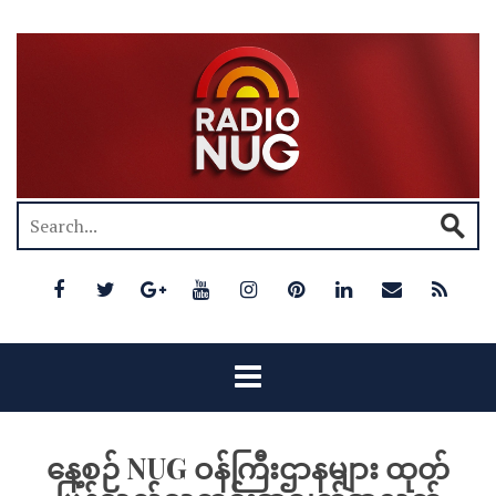
နေ့စဉ် NUG ဝန်ကြီးဌာနများ ထုတ်