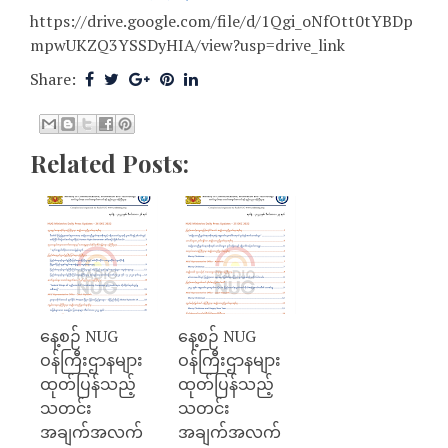
https://drive.google.com/file/d/1Qgi_oNfOtt0tYBDp
mpwUKZQ3YSSDyHIA/view?usp=drive_link
Share:
Related Posts:
နေ့စဉ် NUG
နေ့စဉ် NUG
ဝန်ကြီးဌာနများ
ဝန်ကြီးဌာနများ
ထုတ်ပြန်သည့်
ထုတ်ပြန်သည့်
သတင်း
သတင်း
အချက်အလက်
အချက်အလက်