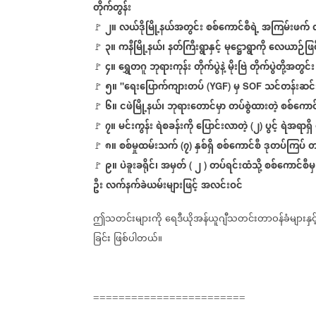
တိုက်တွန်း
၂။
လယ်ဒိုမြို့နယ်အတွင်း
စစ်ကောင်စီရဲ့
အကြမ်းဖက်
🚩
၃။
ကနီမြို့နယ်၊
နတ်ကြီးရွာနှင့်
မုဋ္ဌောရွာကို
လေယာဉ်ဖြင့
🚩
၄။
ရွှေတဂူ
ဘုရားကုန်း
တိုက်ပွဲနဲ့
မိုးဗြဲ
တိုက်ပွဲတို့အတွင်း
🚩
၅။
ရေးပြောက်ကျားတပ်
မှ
သင်တန်းဆင်းရ
🚩
"
(YGF)
SOF
၆။
ငဖဲမြို့နယ်၊
ဘုရားတောင်မှာ
တပ်စွဲထားတဲ့
စစ်ကောင
🚩
၇။
မင်းကွန်း
ရဲစခန်းကို
ပြောင်းလာတဲ့
၂
ပွင့်
ရဲအရာရှိ
🚩
(
)
၈။
စစ်မှုထမ်းသက်
၇
နှစ်ရှိ
စစ်ကောင်စီ
ဒုတပ်ကြပ်
တ
🚩
(
)
၉။
ပဲခူးခရိုင်၊
အမှတ်
၂
တပ်ရင်းထံသို့
စစ်ကောင်စီမှ
(
)
🚩
ဦး
လက်နက်ခဲယမ်းများဖြင့်
အလင်းဝင်
ဤသတင်းများကို
ရေဒီယိုအန်ယူဂျီသတင်းတာဝန်ခံများနှင့
ခြင်း
ဖြစ်ပါတယ်။
========================