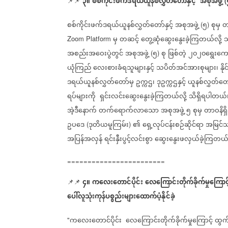
၃။
စစ်ကိုင်းဖက်ဒရယ်ယူနစ်လွှတ်တော်နှင့်
အစုအဖွဲ့
📌📌
(
စစ်ကိုင်းဖက်ဒရယ်ယူနစ်လွှတ်တော်နှင့်
အစုအဖွဲ့
၅
စုမှ
တ
(
)
မှ
တဆင့်
တွေ့ဆုံဆွေးနွေးခဲ့ကြတယ်လို့
သ
Zoom Platform
အစည်းအဝေးပွဲတွင်
အစုအဖွဲ့
၅
စု
ဖြစ်တဲ့
၂၀၂၀ရွေးကော
(
)
ယုံကြည်
လေးစားခံရသူများနှင့်
သပိတ်အင်အားစုများ၊
နိ
ဒရယ်ယူနစ်လွှတ်တော်မှ
ဥက္ကဌ၊
ဒုဥက္ကဌနှင့်
ယူနစ်လွှတ်တေ
ရပ်များကို
ရှင်းလင်းဆွေးနွေးခဲ့ကြတယ်လို့
သိရှိရပါတယ်
အဲ့ဒီနောက်
တက်ရောက်လာသော
အစုအဖွဲ့
၅
စုမှ
တာဝနိရ
ဥပဒေ
ဒုတိယမူကြမ်း
၏
ရှေ့လုပ်ငန်းစဉ်ဆိုင်ရာ
အမြင်သ
(
)
အပြန်အလှန်
ရင်းနှီးပွင့်လင်းစွာ
ဆွေးနွေးဖလှယ်ခဲ့ကြတယ်လ
========================
၄။
ကလေးတောင်ပိုင်း
လေကြောင်းတိုက်ခိုက်မှုကြောင့
📌📌
ပေါ်လူသုံးကုန်ပစ္စည်းများထောက်ပံ့နိုင်ခဲ့
ကလေးတောင်ပိုင်း
လေကြောင်းတိုက်ခိုက်မှုကြောင့်
ထွက်
"