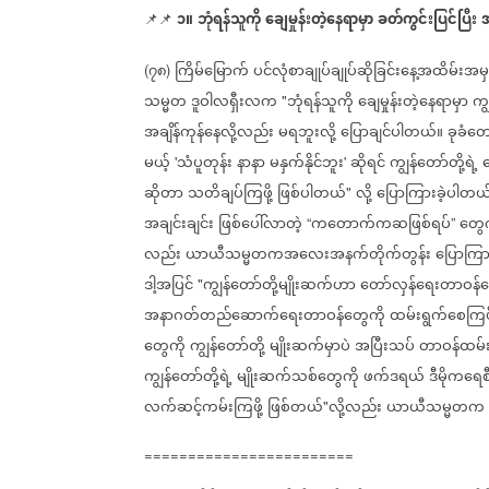
၁။
ဘုံရန်သူကို
ချေမှုန်းတဲ့နေရာမှာ
ခတ်ကွင်းပြင်ပြီး
အ
📌📌
၇၈
ကြိမ်မြောက်
ပင်လုံစာချုပ်ချုပ်ဆိုခြင်းနေ့အထိမ်းအမ
(
)
သမ္မတ
ဒူဝါလရှီးလက
ဘုံရန်သူကို
ချေမှုန်းတဲ့နေရာမှာ
ကျ
"
အချိန်ကုန်နေလို့လည်း
မရဘူးလို့
ပြောချင်ပါတယ်။
ခုခံတေ
မယ့်
သံပူတုန်း
နာနာ
မနှက်နိုင်ဘူး
ဆိုရင်
ကျွန်တော်တို့ရဲ့
တ
'
'
ဆိုတာ
သတိချပ်ကြဖို့
ဖြစ်ပါတယ်
လို့
ပြောကြားခဲ့ပါတယ
"
အချင်းချင်း
ဖြစ်ပေါ်လာတဲ့
ကတောက်ကဆဖြစ်ရပ်
တွေက
“
”
လည်း
ယာယီသမ္မတကအလေးအနက်တိုက်တွန်း
ပြောကြ
ဒါ့အပြင်
ကျွန်တော်တို့မျိုးဆက်ဟာ
တော်လှန်ရေးတာဝန်တ
"
အနာဂတ်တည်ဆောက်ရေးတာဝန်တွေကို
ထမ်းရွက်စေကြဖို
တွေကို
ကျွန်တော်တို့
မျိုးဆက်မှာပဲ
အပြီးသပ်
တာဝန်ထမ်း
ကျွန်တော်တို့ရဲ့
မျိုးဆက်သစ်တွေကို
ဖက်ဒရယ်
ဒီမိုကရေစ
လက်ဆင့်ကမ်းကြဖို့
ဖြစ်တယ်
လို့လည်း
ယာယီသမ္မတက
"
========================