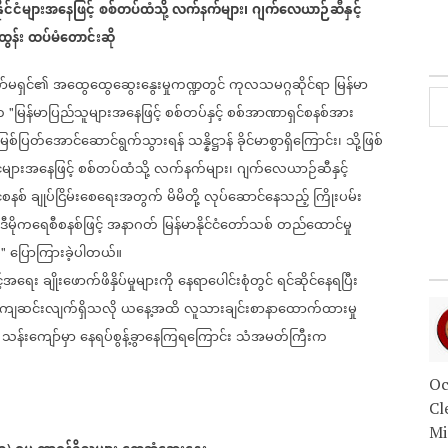
နိုင်ငံများအနေဖြင့်
စစ်တပ်ထံသို့
လက်နက်များ၊
ဂျက်လေယာဉ်ဆီနှင့်
ထွန်း
ထပ်မံတောင်းဆို
ော်မရှင်၏
အထွေထွေဆွေးနွေးမှုကဏ္ဍတွင်
ကုလသမဂ္ဂဆိုင်ရာ
မြန်မာ
က
မြန်မာပြည်သူများအနေဖြင့်
စစ်တပ်နှင့်
စစ်အာဏာရှင်စနစ်အား
"
ြစ်ပြတ်အောင်ဆောင်ရွက်သွားရန်
သန္နိဋ္ဌာန်
ခိုင်မာစွာရှိကြောင်း၊
သို့ဖြစ်
်ငံများအနေဖြင့်
စစ်တပ်ထံသို့
လက်နက်များ၊
ဂျက်လေယာဉ်ဆီနှင့်
စနစ်
ချုပ်ငြိမ်းစေရေးအတွက်
မိမိတို့
လုပ်ဆောင်နေသည့်
ကြိုးပမ်း
ဒီမိုကရေစီစနစ်ဖြင့်
အနာဂတ်
မြန်မာနိုင်ငံတော်သစ်
တည်ထောင်မှု
း
ပြောကြားခဲ့ပါတယ်။
"
င့်အရေး
ချိုးဖောက်ဖိနှိပ်မှုများကို
နေရာပေါင်းစုံတွင်
ရင်ဆိုင်နေရပြီး
ကျဆင်းလျက်ရှိသလို
ယနေ့အထိ
လူသားချင်းစာနာထောက်ထားမှု
သန်းကျော်မှာ
နေရပ်စွန့်ခွာနေကြရကြောင်း
သံအမတ်ကြီးက
)
Oc
Cl
Mi