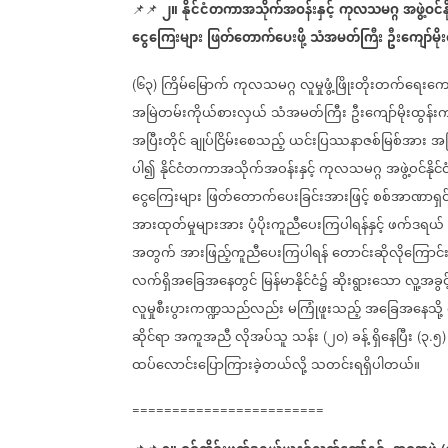
၂။
နိုင်ငံတကာအသိုက်အဝန်းနှင့်
ကုလသမဂ္ဂ
အဖွဲ့ဝင်
📌📌
ငွေကြေးများ
ဖြတ်တောက်ပေးဖို့
သံအမတ်ကြီး
ဦးကျော်မိုး
၆၃
ကြိမ်မြောက်
ကုလသမဂ္ဂ
လူမှုဖွံ့ဖြိုးတိုးတက်ရေးက
(
)
အမြဲတမ်းကိုယ်စားလှယ်
သံအမတ်ကြီး
ဦးကျော်မိုးထွန်း
အပြီးတိုင်
ချုပ်ငြိမ်းစေသည့်
ယင်းပြဿနာဇစ်မြစ်အား
အမ
ပါ၍
နိုင်ငံတကာအသိုက်အဝန်းနှင့်
ကုလသမဂ္ဂ
အဖွဲ့ဝင်နိုင
ငွေကြေးများ
ဖြတ်တောက်ပေးခြင်းအားဖြင့်
စစ်အာဏာရှင်
အားထုတ်မှုများအား
ပံ့ပိုးကူညီပေးကြပါရန်နှင့်
ဖက်ဒရယ်
အတွက်
အားဖြည့်ကူညီပေးကြပါရန်
တောင်းဆိုလိုကြောင်
လက်ရှိအခြေအနေတွင်
မြန်မာနိုင်ငံ၌
ဆိုးရွားသော
လူ့အခွ
လူမှုစီးပွားကဏ္ဍသည်လည်း
မကြုံဖူးသည့်
အခြေအနေသို့
ဆိုင်ရာ
အကူအညီ
လိုအပ်သူ
သန်း
၂၀
ခန့်
ရှိနေပြီး
၃
၅
(
)
(
.
ထပ်လောင်းပြောကြားခဲ့တယ်လို့
သတင်းရရှိပါတယ်။
========================