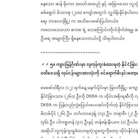
နေသော
ဆန်
မိုးကာ
အဝတ်အထည်
နှင့်
အခြားသော
လူသုံ
စစ်ရှောင်
မိသားစု
၂၀၀
ကျော်အတွက်
လှူဒါန်းနိုင်ခဲ့ပါတယ
(
)
ရေး
ကလေးမြို့
က
အသိပေးဖော်ပြပါတယ်။
(
)
ကလေးဒေသဟာ
စကစ
ရဲ့
လေကြောင်းတိုက်ခိုက်ခံရမှု
ဆ
ဦးရေ
အများကြီး
ရှိနေသေးတယ်လို့
သိရပါတယ်။
========================
၅။
ကျားဖြန့်ဂိုဏ်းမှာ
လူကုန်ကူးခံထားရတဲ့
နိုင်ငံခြာ
📌📌
ဝတီဒေသရှိ
လုပ်ငန်းများအားလုံးကို
ဝင်ရောက်စီးနင်းတော့မ
ဖေဖော်ဝါရီလ
၁၂
ရက်နေ့
မနက်ပိုင်းမှာ
မြဝတီမြို့၊
ကျော
(
)
နိုင်ငံခြားသား
၂၆၁
ဦးကို
က
ထိုင်းအစိုးရဆီကို
လ
(
)
DKBA
က
ပြန်လည်လွဲပြောင်းပေးအပ်လိုက်တဲ့
နိုင်ငံခြား
DKBA
ဖိလစ်ပိုင်
၂၆
ဦး၊
ဘင်္ဂလားဒေ့ရှ်
၁၃
ဦး၊
ဘရာဇီး
၂
ဦး
(
)
(
)
(
)
၄၆
ဦး၊
ပါကစ္စတန်
၃၁
ဦးနှင့်
တန်ဇန်းနီးယား
၁
ဦးပါဝ
(
)
(
)
(
)
အဆိုပါ
လူကုန်ကူးမှုခံထားရတဲ့သူတွေကိုတော့
ထိုင်းနိုင်ငံရဲ