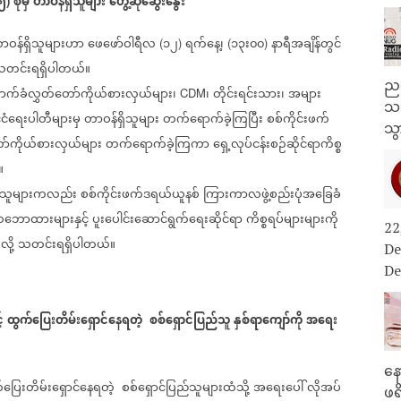
၅
စုမှ
တာဝန်ရှိသူများ
တွေ့ဆုံဆွေးနွေး
)
ာဝန်ရှိသူများဟာ
ဖေဖော်ဝါရီလ
၁၂
ရက်နေ့၊
၁၃း၀၀
နာရီအချိန်တွင်
(
)
(
)
တင်းရရှိပါတယ်။
ညန
က်ခံလွှတ်တော်ကိုယ်စားလှယ်များ၊
၊
တိုင်းရင်းသား၊
အများ
CDM
သတ
ုင်ငံရေးပါတီများမှ
တာဝန်ရှိသူများ
တက်ရောက်ခဲ့ကြပြီး
စစ်ကိုင်းဖက်
သွ
ာ်ကိုယ်စားလှယ်များ
တက်ရောက်ခဲ့ကြကာ
ရှေ့လုပ်ငန်းစဉ်ဆိုင်ရာကိစ္စ
။
ှိသူများကလည်း
စစ်ကိုင်းဖက်ဒရယ်ယူနစ်
ကြားကာလဖွဲ့စည်းပုံအခြေခံ
ဘောထားများနှင့်
ပူးပေါင်းဆောင်ရွက်ရေးဆိုင်ရာ
ကိစ္စရပ်များများကို
22
ို့
သတင်းရရှိပါတယ်။
De
De
်
ထွက်ပြေးတိမ်းရှောင်နေရတဲ့
စစ်ရှောင်ပြည်သူ
နှစ်ရာကျော်ကို
အရေး
နေ
ပြေးတိမ်းရှောင်နေရတဲ့
စစ်ရှောင်ပြည်သူများထံသို့
အရေးပေါ်
လိုအပ်
ဖရ