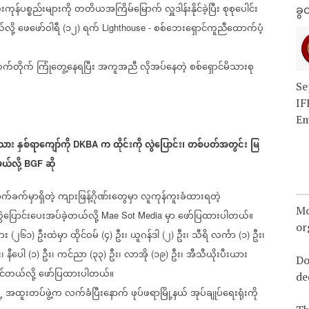
းကုန်ပစ္စည်းများကို
တတိယအကြိမ်မြောက်
လှူဒါန်းနိုင်ခဲ့ပြီး
စုစုပေါင်း
ခွင
်လို့
ဖေဖော်ဝါရီ
၁၂
ရက်
စစ်ဘေးရှောင်ကူညီထောက်ပံ့
(
)
Lighthouse -
က်တိုက်
ကြုံတွေ့နေရပြီး
အကူအညီ
လိုအပ်နေတဲ့
စစ်ရှောင်မိသားစု
Se
IF
Em
းသား
နှစ်ရာကျော်ကို
က
ထိုင်းကို
လွဲပြောင်း၊
တစ်ပတ်အတွင်း
မြ
DKBA
ယ်လို့
ဆို
BGF
က်ခက်မှာရှိတဲ့
ကျားဖြန့်ဂိုဏ်းတွေမှာ
လူကုန်ကူးခံထားရတဲ့
Mo
ွဲပြောင်းပေးအပ်ခဲ့တယ်လို့
မှာ
ဖော်ပြထားပါတယ်။
Mae Sot Media
or
သား
၂၆၁
ဦးထဲမှာ
ထိုင်ဝမ်
၄
ဦး၊
ယူဂန်ဒါ
၂
ဦး၊
သီရိ
လင်္ကာ
၁
ဦး၊
(
)
(
)
(
)
(
)
၊
နီပေါ
၁
ဦး၊
ကင်ညာ
၃၃
ဦး၊
လာအို
၁၉
ဦး၊
အီသီယိုးပီးယား
(
)
(
)
(
)
Do
င်တယ်လို့
ဖော်ပြထားပါတယ်။
de
့
အထူးတပ်ဖွဲ့က
လက်ခံပြီးနောက်
ဖုပ်ဖရာမြို့နယ်
အုပ်ချုပ်ရေးရုံးကို