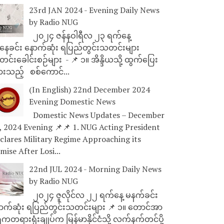
23rd JAN 2024 - Evening Daily News
by Radio NUG
၂၀၂၄ ဇန်နဝါရီလ ၂၃ ရက်နေ့
ေခင်း နောက်ဆုံး ရပြည်တွင်းသတင်းများ
င်းခေါင်းစဉ်များ - 📌 ၁။ အိန္ဒိယသို့ ထွက်ပြေး
ားသည့် စစ်ကောင်...
(In English) 22nd December 2024
Evening Domestic News
Domestic News Updates – December
, 2024 Evening 📌📌 1. NUG Acting President
clares Military Regime Approaching its
mise After Losi...
22nd JUL 2024 - Morning Daily News
by Radio NUG
၂၀၂၄ ဇူလိုင်လ ၂၂ ရက်နေ့ မနက်ခင်း
ာက်ဆုံး ရပြည်တွင်းသတင်းများ 📌 ၁။ တောင်အာ
ိကတရားရုံးချုပ်က မြန်မာနိုင်ငံသို့ လက်နက်တင်ပို့