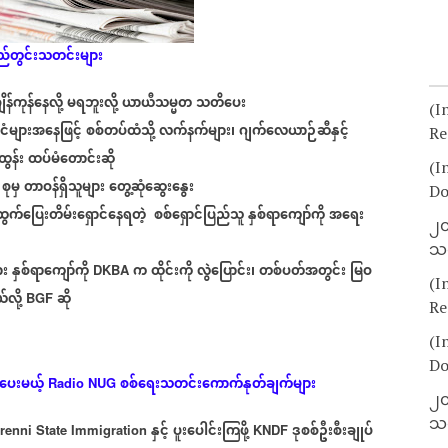
ည်တွင်းသတင်းများ
ိန်ကုန်နေလို့
မရဘူးလို့
ယာယီသမ္မတ
သတိပေး
(I
င်ငံများအနေဖြင့်
စစ်တပ်ထံသို့
လက်နက်များ၊
ဂျက်လေယာဉ်ဆီနှင့်
Re
ထွန်း
ထပ်မံတောင်းဆို
(I
စုမှ
တာဝန်ရှိသူများ
တွေ့ဆုံဆွေးနွေး
)
Do
ထွက်ပြေးတိမ်းရှောင်နေရတဲ့
စစ်ရှောင်ပြည်သူ
နှစ်ရာကျော်ကို
အရေး
၂၀
သတ
ား
နှစ်ရာကျော်ကို
က
ထိုင်းကို
လွဲပြောင်း၊
တစ်ပတ်အတွင်း
မြဝ
DKBA
(I
လို့
ဆို
BGF
Re
(I
Do
ြပေးမယ့်
စစ်ရေးသတင်းကောက်နုတ်ချက်များ
Radio NUG
၂၀
သတ
နှင့်
ပူးပေါင်းကြဖို့
ဒုစစ်ဦးစီးချုပ်
renni State Immigration
KNDF