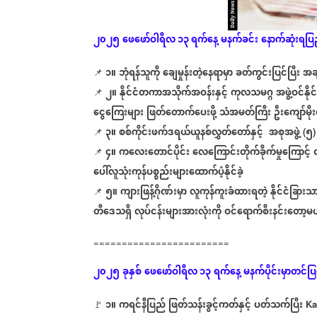
၂၀၂၅
ဖေဖော်ဝါရီလ ၁၃ ရက်နေ့
မနက်ခင်း
နောက်ဆုံး
ရပြ
၁။
ဘုံရန်သူကို
ချေမှုန်းတဲ့နေရာမှာ
ခတ်ကွင်းပြင်ပြီး
အချ
📌
၂။
နိုင်ငံတကာအသိုက်အဝန်းနှင့်
ကုလသမဂ္ဂ
အဖွဲ့ဝင်နို
📌
ငွေကြေးများ
ဖြတ်တောက်ပေးဖို့
သံအမတ်ကြီး
ဦးကျော်မိုး
၃။
စစ်ကိုင်းဖက်ဒရယ်ယူနစ်လွှတ်တော်နှင့်
အစုအဖွဲ့
၅
📌
(
၄။
ကလေးတောင်ပိုင်း
လေကြောင်းတိုက်ခိုက်မှုကြောင့်
📌
ပေါ်လူသုံးကုန်ပစ္စည်းများထောက်ပံ့နိုင်ခဲ့
၅။
ကျားဖြန့်ဂိုဏ်းမှာ
လူကုန်ကူးခံထားရတဲ့
နိုင်ငံခြားသ
📌
တီဒေသရှိ
လုပ်ငန်းများအားလုံးကို
ဝင်ရောက်စီးနင်းတော့မယ်
========================
၂၀၂၅
ခုနှစ်
ဖေဖော်ဝါရီလ ၁၃
ရက်နေ့
မနက်ပိုင်းမှာတင်ပ
၁။
ကရင်နီပြည်
ဖြတ်သန်းခွင့်ကတ်နှင့်
ပတ်သက်ပြီး
🚩
Ka