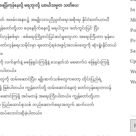
ချိန်ကုန်နေလို့
မရဘူးလို့
ယာယီသမ္မတ
သတိပေး
In
ှတ်
အခမ်းအနား၌
အမျိုးသားညီညွတ်ရေးအစိုးရ၊
နိုင်ငံတော်ယာယီ
Mi
ွန်တော်တို့ဟာ
ဝေ့နေဝိုက်နေလို့
မရပါဘူး။
ခတ်ကွင်းပြင်
ပြီး
'
'
Po
ာ်လှန်စစ်မှာ
စစ်ရေးကြိုတင်ပြင်ဆင်မှုတွေဟာ
အရေးကြီးတာ
မှန်ပေ
-
Pr
ော်လှန်ရေးသမိုင်းမှာ
ရတောင့်ရခဲအခွင့်အလမ်းတွေကို
ဆုံးရှုံးနိုင်တယ်
Sa
်။
Up
ို
လက်နက်နဲ့
မဖြေရှင်းကြဖို့နဲ့
သေနတ်သံ
မဖောက်ပဲ
ဖြေရှင်းကြဖို့
ားပါတယ်။
We
ွေကို
ထမ်းဆောင်ပြီး၊
မျိုးဆက်သစ်တွေကတော့
တိုင်းပြည်ရဲ့
We
့
ဖြစ်ပါတယ်။
ကျွန်တော်တို့
ထမ်းဆောင်နေတဲ့
တော်လှန်ရေးတာဝန်
ဆောင်ကြဖို့
အင်မတန်
အရေးကြီးပါတယ်။
ကျွန်တော်တို့ဟာ
ီ
ပြည်ထောင်စုသစ်
တည်ဆောက်ရေးအတွက်
ဆက်လက်
ထပ်လောင်းဆိုခဲ့ပါတယ်။