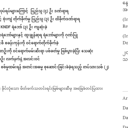
နေ
အခ
လုပ်ရပ်များကြောင့်
ပြည်သူ
၄
ဦး
ဒဏ်ရာရ
(
)
်
ဗုံးကျဲ
တိုက်ခိုက်မှု
ပြည်သူ
၃
ဦး
ထိခိုက်ဒဏ်ရာရ
(
)
(I
Re
ရဲဘော်
၃
ဦး
ကျဆုံးခဲ့
KNDF
(
)
ဲဘော်များနှင့်
ထူးချွန်ဆုရ
ရဲဘော်များကို
ဂုဏ်ပြု
(I
်စီ
စခန်းကုန်းကို
ဝင်ရောက်တိုက်ခိုက်ခဲ့
Do
တဦးကို
ဝင်ရောက်ဖမ်းဆီးရာ
ပစ်ခတ်မှု
ဖြစ်ပွားခဲ့ပြီး
သေဆုံး
၂၀
ဦး
လက်နက်နဲ့
အလင်းဝင်
သတ
စစ်မှုထမ်းရန်
အတင်းအဓမ္မ
စုဆောင်းခြင်းခံခဲ့ရသည့်
တပ်သားသစ်
၂
(
)
်
ခိုင်လုံသော
မိတ်ဖက်သတင်းရင်းမြစ်များဆီမှ
အခြေခံတင်ပြထား
Ar
Da
Da
Da