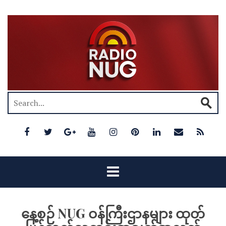
နေ့စဉ် NUG ဝန်ကြီးဌာနများ ထုတ်