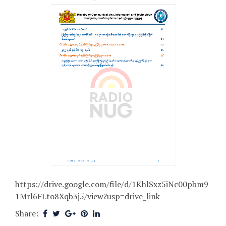
https://drive.google.com/file/d/1KhlSxz5iNc00pbm9
1Mrl6FLto8Xqb3j5/view?usp=drive_link
Share: