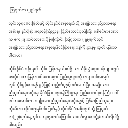
သြဂုတ်လ
၂၉
ရက်
(
)
ထိုင်းဘုရင်မင်းမြတ်နှင့်
ထိုင်းနိုင်ငံအစိုးရထံသို့
အမျိုးသားညီညွတ်ရေး
အစိုးရ၊
နိုင်ငံခြားရေးဝန်ကြီးဌာန၊
ပြည်ထောင်စုဝန်ကြီး
ဒေါ်ဇင်မာအောင်
က
ကျေးဇူးတင်လွှာပေးပို့ခဲ့ကြောင်း
သြဂုတ်လ
၂၉
ရက်တွင်
(
)
အမျိုးသားညီညွတ်ရေးအစိုးရ၊နိုင်ငံခြားရေးဝန်ကြီးဌာနမှ
ထုတ်ပြန်လာ
ပါတယ်။
ထိုင်းနိုင်ငံအစိုးရ၏
ထိုင်း
မြန်မာနယ်စပ်ရှိ
ယာယီခိုလှုံရေးစခန်းများတွင်
-
နေထိုင်သောမြန်မာစစ်ဘေးရှောင်ပြည်သူများကို
တရားဝင်အလုပ်
လုပ်ကိုင်ခွင့်ပေးရန်
ခွင့်ပြုခဲ့သည့်ကိစ္စနှင့်ပတ်သက်ပြီး
အမျိုးသား
ညီညွတ်ရေးအစိုးရ၊
နိုင်ငံခြားရေးဝန်ကြီးဌာန၊
ပြည်ထောင်စုဝန်ကြီး
ဒေါ်
ဇင်မာအောင်က
အမျိုးသားညီညွတ်ရေးအစိုးရနှင့်
မြန်မာပြည်သူများ
ကိုယ်စား
ထိုင်းဘုရင်မင်းမြတ်နှင့်
ထိုင်းနိုင်ငံအစိုးရထံသို့
သြဂုတ်
လ
၂၇
ရက်နေ့တွင်
ကျေးဇူးတင်ကြောင်းသဝဏ်လွှာပေးပို့ခဲ့တယ်လို့ပါရှိ
(
)
ပါသည်။