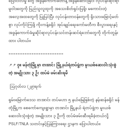
ပြောင်းလဲမှု
တွေ
အခွန်ကောက်ခံတာနဲ့
အခွန်ဆောင်ခြင်း
လုပ်ငန်းဆိုင်ရာ
မူဝါဒတွေကို
ပြည်သူလူထုကို
အသေးစိတ်ရှင်းပြဖို့၊
မကောင်းတဲ့
အလေ့အထတွေကို
ပြုပြင်ပြီး
လုပ်ငန်းတာဝန်တွေကို
ရိုးသားဖြောင့်မတ်
စွာ
လုပ်ကိုင်ကြဖို့
ကိုးကန့်ခရိုင်
အုပ်ချုပ်ရေးကော်မတီက
စီးပွားရေးနှင့်
အခွန်ကောက်ခံမှုဆိုင်ရာလုပ်ငန်းသင်တန်းဆင်ရဲဘော်တွေကို
တိုက်တွန်း
ထား
ပါတယ်။
========================
၇။
မန်တုံမြို့မှာ
တအာင်း
မြို့နယ်ရဲတပ်ဖွဲ့က
မူးယစ်ဆေးဝါးသုံးစွဲ
📌📌
⁨⁨⁨⁨⁨⁨⁨⁨
တဲ့
အမျိုးသား
၃
ဦး
ထပ်မံ
ဖမ်းဆီးရမိ
သြဂုတ်လ
၂၉
ရက်
(
)
ရှမ်းမြောက်ဒေသ
တအာင်း
တပ်မဟာ
၅
နယ်မြေဖြစ်တဲ့
နမ့်ဆန်ခရိုင်
မန်
တုံမြို့က
စေကော်ကျေးရွာမှာ
တအာင်း
မြို့နယ်
ရဲတပ်ဖွဲ့က
မူးယစ်
ဆေးဝါးသုံးစွဲတဲ့
အမျိုးသား
၃
ဦးကို
ထပ်မံဖမ်းဆီးရမိခဲ့တယ်လို့
သတင်းနှင့်ပြန်ကြားရေး
ဌာနက
ပြောပါတယ်။
PSLF/TNLA