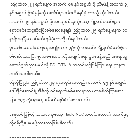
သြဂုတ်လ
၂၂
ရက်နေ့က
အသက်
၄၈
နှစ်အရွယ်
ဦးညီမန်နဲ့
အသက်
၃၂
နှစ်အရွယ်
ဦးစံမွန်းကို
နေအိမ်မှာ
ဖမ်းဆီးရမိခဲ့
တာလို့
ဆိုပါတယ်။
အသက်
၂၅
နှစ်အရွယ်
ဦးအချောဆိုသူကိုတော့
မြို့နယ်ရဲတပ်ဖွဲ့က
ရှောင်ခင်စောင့်ဆိုင်ပြီးစစ်ဆေးနေချိန်
ဩဂုတ်လ
၂၅
ရက်နေ့
မနက်
၁၁
နာရီအချိန်မှာ
ဖမ်းဆီးရမိခဲ့တာလို့
သိရပါတယ်။
မူးယစ်ဆေးဝါးသုံးစွဲသူအမျိုးသား
၃ဦးကို
တအာင်း
မြို့နယ်ရဲတပ်ဖွဲ့က
ဖမ်းဆီးထားပြီး
မူးယစ်ဆေးဝါးတိုက်ဖျက်ရေး
ဥပဒေနဲ့အညီ
အရေးယူ
ဆောင်ရွက်သွားမယ်လို့
သတင်းနှင့်ပြန်ကြားရေး
ဌာနက
PSLF/TNLA
အသိပေးပါတယ်။
မန်တုံမြို့မှာ
သြဂုတ်လ
၂၃
ရက်တုန်းကလည်း
အသက်
၄၅
နှစ်အရွယ်
ဒေါ်အိုင်ဆောင်ရဲ့အိမ်ကို
ဝင်ရောက်စစ်ဆေးရာက
ယာမစိတ်ကြွဆေး
ပြား
၁၄၄
လုံးနဲ့အတူ
ဖမ်းဆီးရမိခဲ့ပါသေးတယ်။
အခုတင်ပြခဲ့တဲ့
သတင်း‌ကိုတော့
သတင်းထောက်
သာကီနှင့်
Radio NUG
ကိုခန့်တို့မှ
ပေးပို့ထားတာဖြစ်ပါတယ်။
========================