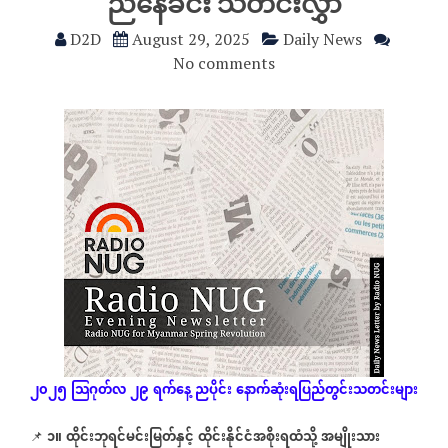
ညနေခင်း သတင်းလွှာ
D2D
August 29, 2025
Daily News
No comments
၂၀၂၅
သြဂုတ်လ
၂၉
ရက်နေ့
ညပိုင်း
နောက်ဆုံး
ရပြည်တွင်းသတင်းများ
၁
။
ထိုင်းဘုရင်မင်းမြတ်နှင့်
ထိုင်းနိုင်ငံအစိုးရထံသို့
အမျိုးသား
📌
⁨⁨⁨⁨⁨⁨⁨
⁨⁨⁨⁨⁨⁨