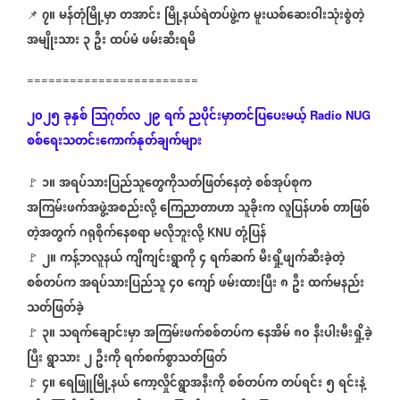
၇။
မန်တုံမြို့မှာ
တအာင်း
မြို့နယ်ရဲတပ်ဖွဲ့က
မူးယစ်ဆေးဝါးသုံးစွဲတဲ့
📌
⁨⁨⁨⁨⁨⁨⁨⁨
အမျိုးသား
၃
ဦး
ထပ်မံ
ဖမ်းဆီးရမိ
========================
၂၀၂၅
ခုနှစ်
သြဂုတ်လ
၂၉
ရက်
ညပိုင်းမှာတင်ပြပေးမယ့်
Radio NUG
စစ်ရေးသတင်းကောက်နုတ်ချက်များ
၁
။
အရပ်သားပြည်သူတွေကိုသတ်ဖြတ်နေတဲ့
စစ်အုပ်စုက
🚩
⁨
⁨
အကြမ်းဖက်အဖွဲ့အစည်းလို့
ကြေညာတာဟာ
သူခိုးက
လူပြန်ဟစ်
တာဖြစ်
တဲ့အတွက်
ဂရုစိုက်နေစရာ
မလိုဘူးလို့
တုံ့ပြန်
KNU
၂။
ကန့်ဘလူနယ်
ကျီကျင်းရွာကို
၄
ရက်ဆက်
မီးရှို့ဖျက်ဆီးခဲ့တဲ့
🚩
⁨
စစ်တပ်က
အရပ်သားပြည်သူ
၄၀
ကျော်
ဖမ်းထားပြီး
၈
ဦး
ထက်မနည်း
သတ်ဖြတ်ခဲ့
၃။
သရက်ချောင်းမှာ
အကြမ်းဖက်စစ်တပ်က
နေအိမ်
၈၀
နီးပါးမီးရှို့ခဲ့
🚩
⁨
⁨
ပြီး
ရွာသား
၂
ဦးကို
ရက်စက်စွာသတ်ဖြတ်
၄။
ရေဖြူမြို့နယ်
ကော့လှိုင်ရွာအနီးကို
စစ်တပ်က
တပ်ရင်း
၅
ရင်းနဲ့
🚩
⁨
⁨