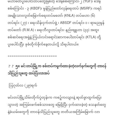
မဟာမိတ်ပူးပေါင်းတပ်တွေဖြစ်တဲ့
ဒေါနစစ်ကြောင်း
၂
၊
ဒေါန
-
(YGF)
စစ်ကြောင်း
၃
၊
မွန်ပြည်တော်လှန်ရေးတပ်
၊
ကရင်
-
(KBDF)
(MSRF)
အမျိုးသားလွတ်မြောက်ရေးတပ်မတော်
တပ်မဟာ
၆
(KNLA)
(
)
တပ်ရင်း
၂၇
၊
ရေးသိန်းငှက်တပ်ဖွဲ့
၊
တပ်ရင်း
၁
၊
ရာမညမွန်
(
)
ABSDF
-
တပ်‌‌တော်
၊
ရေးဘီလူးတပ်ရင်း၊
နည်းဗျူဟာ
၃၃
အထူး
(R.M.A)
(
)
စစ်ဆင်ရေးအဖွဲ့နဲ့
ကြယ်လင်းရောင်
ဆာကပေါ
တပ်ရင်း
တို့
(
)
(KTLA)
ပူးပေါင်းပြီး
ခုခံတိုက်ခိုက်‌နေတယ်လို့
သိရပါတယ်။
========================
၅။
မင်းတပ်မြို့က
စစ်တပ်ကဖွက်ထားခဲ့တဲ့လက်နက်တွေကို
တာဝန်
🚩🚩
⁨
⁨
သိပြည်သူတွေ
ထပ်ပြီးလာအပ်
သြဂုတ်လ
၂၉
ရက်
(
)
မင်းတပ်မြို့သိမ်းတိုက်ပွဲတုန်းက
ကစဉ့်ကလျားနဲ့
ဆုတ်ခွာထွက်ပြေး
သွားတဲ့
အကြမ်းဖက်စစ်သားတွေ
မြေဖို့ပြီး
ဝှက်ထားခဲ့တဲ့
သေနတ်တွေ
နဲ့ခဲယမ်းတွေကို
တာဝန်သိပြည်သူတွေ
တတိယအကြိမ်မြောက်
လာ