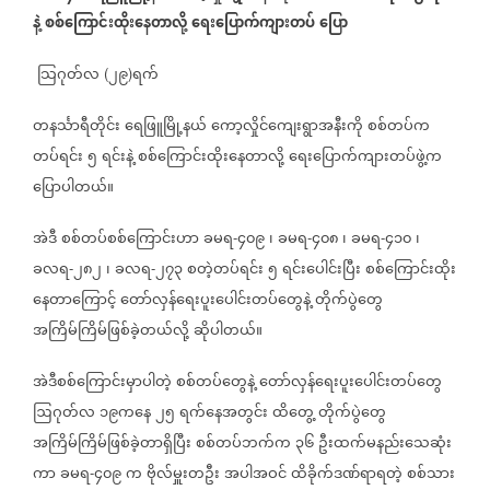
နဲ့
စစ်ကြောင်းထိုးနေတာလို့
ရေးပြောက်ကျားတပ်
ပြော
သြဂုတ်လ
၂၉
ရက်
(
)
တနင်္သာရီတိုင်း
ရေဖြူမြို့နယ်
ကော့လှိုင်ကျေးရွာအနီးကို
စစ်တပ်က
တပ်ရင်း
၅
ရင်းနဲ့
စစ်ကြောင်းထိုးနေတာလို့
ရေးပြောက်ကျားတပ်ဖွဲ့က
ပြောပါတယ်။
အဲဒီ
စစ်တပ်စစ်ကြောင်းဟာ
ခမရ
၄၀၉
၊
ခမရ
၄၀၈
၊
ခမရ
၄၁၀
၊
-
-
-
ခလရ
၂၈၂
၊
ခလရ
၂၇၃
စတဲ့တပ်ရင်း
၅
ရင်းပေါင်းပြီး
စစ်ကြောင်းထိုး
-
-
နေတာကြောင့်
တော်လှန်ရေးပူးပေါင်းတပ်တွေနဲ့
တိုက်ပွဲတွေ
အကြိမ်ကြိမ်ဖြစ်ခဲ့တယ်လို့
ဆိုပါတယ်။
အဲဒီစစ်ကြောင်းမှာပါတဲ့
စစ်တပ်တွေနဲ့
တော်လှန်ရေးပူးပေါင်းတပ်တွေ
ဩဂုတ်လ
၁၉ကနေ
၂၅
ရက်နေအတွင်း
ထိတွေ့
တိုက်ပွဲတွေ
အကြိမ်ကြိမ်ဖြစ်ခဲ့တာရှိပြီး
စစ်တပ်ဘက်က
၃၆
ဦးထက်မနည်းသေဆုံး
ကာ
ခမရ
၄၀၉
က
ဗိုလ်မှူးတဦး
အပါအဝင်
ထိခိုက်ဒဏ်ရာရတဲ့
စစ်သား
-