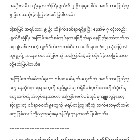
အမျိုးသမီး
၁
ဦးနဲ့
သက်ကြီးရွယ်အို
၂
ဦး
စုစုပေါင်း
အရပ်သားပြည်သူ
၅
ဦး
သေဆုံးခဲ့ကြောင်းဖော်ပြပါတယ်။
ဒါ့အပြင်
အရပ်သား
၉
ဦး
ထိခိုက်ဒဏ်ရာရရှိခဲ့ပြီး
နေအိမ်
၇
လုံးလည်း
ပျက်စီးခဲ့ပြီး
အကြမ်းဖက်စစ်အုပ်စုအခြေစိုက်ရာ
နေပြည်တော်ဘက်က
နေ
ပျံသန်းလာတဲ့
ဂျက်ဖိုက်တာတစ်စီးက
ပေါင်
၅၀၀
ဗုံး
၂
လုံးဖြင့်
လဲ
ဘူးရွာရဲ့
အနောက်ဘက်ခြမ်းကို
အကြောင်းမဲ့တိုက်ခိုက်ခဲ့တာဖြစ်တယ်
လို့ဖော်ပြပါတယ်။
အကြမ်းဖက်စစ်အုပ်စုဟာ
စစ်ရေးပစ်မှတ်မဟုတ်တဲ့
အရပ်သားပြည်သူ
တွေ
နေထိုင်ရာနေရာတွေကို
ရည်ရွယ်ချက်ရှိရှိပစ်မှတ်ထားတိုက်ခိုက်မှု
တွေဆက်လိုက်လုပ်နေတာဟာ
အကြမ်းဖက်စစ်အုပ်စုကျူးလွန်နေတဲ့
ဆိုးရွားတဲ့
စစ်ရာဇဝတ်မှုတွေကို
မရပ်တန့်ဘူးဆိုတဲ့
သက်သေမှတ်တမ်း
တွေဖြစ်တယ်လို့လူ့အခွင့်ရေးဝန်ကြီးဌာနကဖော်ပြပါတယ်။
========================