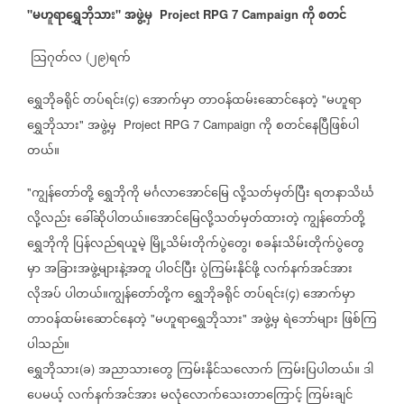
မဟူရာရွှေဘိုသား
အဖွဲ့မှ
ကို
စတင်
"
"
Project RPG 7 Campaign
သြဂုတ်လ
၂၉
ရက်
(
)
ရွှေဘိုခရိုင်
တပ်ရင်း
၄
အောက်မှာ
တာဝန်ထမ်းဆောင်နေတဲ့
မဟူရာ
(
)
"
ရွှေဘိုသား
အဖွဲ့မှ
ကို
စတင်နေပြီဖြစ်ပါ
"
Project RPG 7 Campaign
တယ်။
ကျွန်တော်တို့
ရွှေဘိုကို
မင်္ဂလာအောင်မြေ
လို့သတ်မှတ်ပြီး
ရတနာသိင်္ဃ
"
လို့လည်း
ခေါ်ဆိုပါတယ်။အောင်မြေလို့သတ်မှတ်ထားတဲ့
ကျွန်တော်တို့
ရွှေဘိုကို
ပြန်လည်ရယူမဲ့
မြို့သိမ်းတိုက်ပွဲတွေ၊
စခန်းသိမ်းတိုက်ပွဲတွေ
မှာ
အခြားအဖွဲ့များနဲ့အတူ
ပါဝင်ပြီး
ပွဲကြမ်းနိုင်ဖို့
လက်နက်အင်အား
လိုအပ်
ပါတယ်။ကျွန်တော်တို့က
ရွှေဘိုခရိုင်
တပ်ရင်း
၄
အောက်မှာ
(
)
တာဝန်ထမ်းဆောင်နေတဲ့
မဟူရာရွှေဘိုသား
အဖွဲ့မှ
ရဲဘော်များ
ဖြစ်ကြ
"
"
ပါသည်။
ရွှေဘိုသား
ခ
အညာသားတွေ
ကြမ်းနိုင်သလောက်
ကြမ်းပြပါတယ်။
ဒါ
(
)
ပေမယ့်
လက်နက်အင်အား
မလုံလောက်သေးတာကြောင့်
ကြမ်းချင်