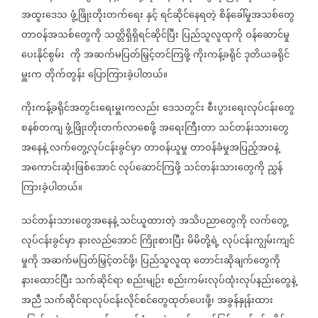
အထူးဒေသ
ဖွံ့ဖြိုးတိုးတက်ရေး
နှင့်
ရင်ဆိုင်နေရတဲ့
စိန်ခေါ်မှုအသစ်တွေ
တာဝန်အသစ်တွေကို
သတ္တိရှိရှိရင်ဆိုင်ပြီး
ပြည်သူလူထုကို
ဝန်ဆောင်မှု
ပေးနိုင်စွမ်း
ကို
အဆက်မပြတ်မြှင့်တင်ကြဖို့
ကိုးကန့်ခရိုင်
ဒုတိယခရိုင်
မှူးက
တိုက်တွန်း
ပြောကြားခဲ့ပါတယ်။
ကိုးကန့်ခရိုင်အတွင်းရေးမှူးကလည်း
ဒေသတွင်း
စီးပွားရေးလုပ်ငန်းတွေ
စနစ်တကျ
ဖွံ့ဖြိုးတိုးတက်လာစေဖို့
အရေးကြီးတာ
သင်တန်းသားတွေ
အနေနဲ့
လက်တွေ့လုပ်ငန်းခွင်မှာ
တာဝန်ယူမှု
တာဝန်ခံမှုအပြည့်အဝနဲ့
အကောင်းဆုံးဖြစ်အောင်
လုပ်ဆောင်ကြဖို့
သင်တန်းသားတွေကို
ညွှန်
ကြားခဲ့ပါတယ်။
သင်တန်းသားတွေအနေနဲ့
သင်ယူထားတဲ့
အသိပညာတွေကို
လက်တွေ့
လုပ်ငန်းခွင်မှာ
နားလည်အောင်
ကြိုးစားပြီး
မိမိတို့ရဲ့
လုပ်ငန်းကျွမ်းကျင်
မှုကို
အဆက်မပြတ်မြှင့်တင်ဖို့၊
ပြည်သူလူထု
တောင်းဆိုချက်တွေကို
နားထောင်ပြီး
သက်ဆိုင်ရာ
စည်းမျဉ်း
စည်းကမ်းလုပ်ထုံးလုပ်နည်းတွေနဲ့
အညီ
သက်ဆိုင်ရာလုပ်ငန်းလိုင်စင်တွေထုတ်ပေးဖို့၊
အခွန်နှုန်းထား