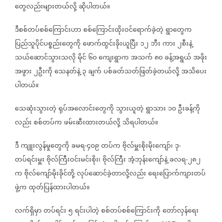
တွေလည်းများတယ်လို့
ဆိုပါတယ်။
ဒီစစ်တပ်စစ်ကြောင်းဟာ
စစ်ကြောင်းထိုးဝင်ရောက်ခဲ့တဲ့
ရွာတွေက
ပြည်သူပိုင်ပစ္စည်းတွေကို
ဖောက်ထွင်းခိုးယူပြီး
၁၂
ဘီး
ကား
၂စီးနဲ့
သယ်ဆောင်သွားသလို
မိုင်
၆၀
ကျေးရွာက
အသက်
၈၀
ခန့်အရွယ်
အဖိုး
အဖွား
၂ဦးကို
သေနတ်နဲ့
၃
ချက်
ပစ်ခတ်သတ်ဖြတ်ခဲ့တယ်လို့
အသိပေး
ပါတယ်။
သေဆုံးသွားတဲ့
ရုပ်အလောင်းတွေကို
သွားယူတဲ့
ရွာသား
၁၀
ဦးခန့်ကို
လည်း
စစ်တပ်က
ဖမ်းဆီးထားတယ်လို့
သိရပါတယ်။
ဒီ
ကျူးလွန်မှုတွေကို
ခမရ
၄၀၉
တပ်က
ဗိုလ်မှူးစိုးမိုးကျော်၊
ဒု
-
-
တပ်ရင်းမှူး
ဗိုလ်ကြီးဝင်းမင်းစိုး၊
ဗိုလ်ကြီး
အံ့ဘုန်းကျော်နဲ့
ခလရ
၂၈၂
-
က
ဗိုလ်ကျော်မိုးခိုင်တို့
လုပ်ဆောင်ခဲ့တာလို့လည်း
ရေးပြောက်ကျားတပ်
ဖွဲ့က
ထုတ်ပြန်ထားပါတယ်။
လက်ရှိမှာ
တပ်ရင်း
၅
ရင်းပါတဲ့
စစ်တပ်စစ်ကြောင်းကို
တော်လှန်ရေး