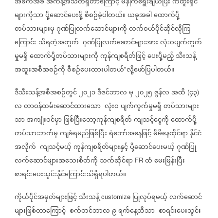
အခက်အခဲ
အကန့်အသတ်ရှိတာကြောင့်
မဲနှိုက်ရွေးချယ်ပြီး
ကံထူးရှင်
များကိုသာ
ပို့ဆောင်ပေးဖို့
စီစဉ်ခဲ့ပါတယ်။
ယခုအခါ
ထောက်ပို့
တပ်သားများမှ
ဂုဏ်ပြုလက်ဆောင်များကို
လက်ဝယ်ပိုင်ဆိုင်လိုကြ
ကြောင်း
သိရတဲ့အတွက်
ဂုဏ်ပြုလက်ဆောင်များအား
လုံးဝပျက်ကွက်
မှုမရှိ
ထောက်ပို့တပ်သားများကို
ကုန်ကျစရိတ်ဖြင့်
ပေးပို့မည့်
သီးသန့်
အထူးအစီအစဉ်ကို
စီစဉ်ပေးထားပါတယ်
လို့ဖော်ပြပါတယ်။
"
ဒီသီးသန့်အစီအစဉ်တွင်
၂၀၂၁
ဒီဇင်ဘာလ
မှ
၂၀၂၅
ဇွန်လ
အထိ
၄၃
(
)
လ
တာဝန်ထမ်းဆောင်ထားသော
လုံးဝ
ပျက်ကွက်မှုမရှိ
တပ်သားများ
သာ
အကျုံးဝင်မှာ
ဖြစ်ပြီးတော့ကုန်ကျစရိတ်
ကျသင့်ငွေကို
ထောက်ပို့
တပ်သားဘက်မှ
ကျခံရမည်ဖြစ်ပြီး
ရဲဘော်အနေဖြင့်
မိမိနေထိုင်ရာ
နိုင်ငံ
အလိုက်
ကျသင့်မယ့်
ကုန်ကျစရိတ်များနှင့်
ပို့ဆောင်ပေးမယ့်
ဂုဏ်ပြု
လက်ဆောင်များအသေးစိတ်ကို
သက်ဆိုင်ရာ
ထံ
မေးမြန်းပြီး
FR
စာရင်းပေးသွင်းနိုင်ကြောင်းသိရှိရပါတယ်။
ကိုယ်ပိုင်အမှတ်များဖြင့်
သီးသန့်
ပြုလုပ်ရမယ့်
လက်ဆောင်
customize
များဖြစ်တာကြောင့်
စက်တင်ဘာလ
၉
ရက်နေ့ထိသာ
စာရင်းပေးသွင်း