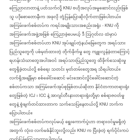
ကြေညာလာတာနဲ့
ပတ်သက်လို့
ဗဟိုအလုပ်အမှုဆောင်လည်းဖြစ်
KNU
သူ
ပဒိုစောတောနီးက
အခုလို
တုံ့ပြန်ပြောဆိုလိုက်တာဖြစ်ပါတယ်။
အကြမ်းဖက်စစ်တပ်က
ကရင်အမျိုးသားအစည်းအရုံး
ကို
- KNU
အကြမ်းဖက်အဖွဲ့အဖြစ်
ကြေညာခဲ့ပေမယ့်
ဒီ
ဩဂုတ်လ
ထဲမှာပဲ
အကြမ်းဖက်စစ်တပ်ဟာ
အုပ်ချုပ်တဲ့နယ်မြေတွေက
အရပ်သား
KNU
ပြည်သူတွေကို
ပစ်မှတ်ထားတဲ့
တိုက်ခိုက်မှု
တွေ
ကျူးလွန်ခဲ့တာကြောင့်
ရဟန်းသံဃာတွေအပါအဝင်
အရပ်သားပြည်သူတွေ
ထိခိုက်သေဆုံးမှု
တွေရှိခဲ့တယ်လို့
စစ်ရေး
သတင်း
မှတ်တမ်းတွေအရ
သိရပါတယ်။
လက်ရှိအချိန်မှာ
စစ်ခေါင်းဆောင်
မင်းအောင်လှိုင်ခေါင်းဆောင်တဲ့
စစ်တပ်ကသာ
အကြမ်းဖက်အုပ်စုဖြစ်တယ်ဆိုတာ
နိုင်ငံတကာတရားရုံး
တွေဖြစ်တဲ့
၊
နဲ့
အာဂျင်တီးနားတရားရုံးတို့မှာ
စစ်ရာဇဝတ်မှု
ICJ
ICC
တွေနဲ့
စွဲချက်တင်ထားတာက
သက်သေပြနေတယ်လို့
ဘက်က
KNU
ပြောပါတယ်။
အကြမ်းဖက်စစ်တပ်ကလုပ်မယ့်
ရွေးကောက်ပွဲဟာ
တရားဝင်မှုမရှိတဲ့
အတွက်
လုံး၀
လက်မခံနိုင်ဘူးလို့လည်း
က
ပြီးခဲ့တဲ့
ရက်ပိုင်းကပဲ
KNU
ထုတ်ပြန်ကြေညာထားပါတယ်။