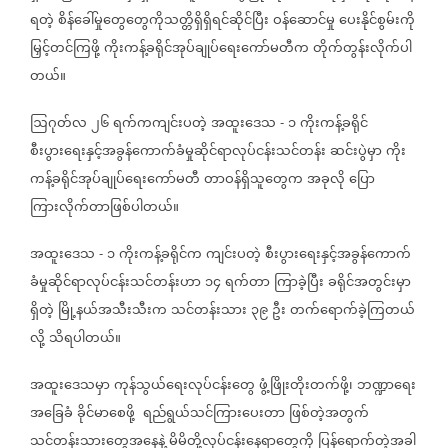
ရတဲ့
စိန်ခေါ်မှုတွေတွေကိုသတ္တိရှိရှိရင်ဆိုင်ပြီး
ဝန်ဆောင်မှု
ပေးနိုင်စွမ်းကို
မြှင့်တင်ကြဖို့
ကိုးကန့်ခရိုင်အုပ်ချုပ်ရေးကော်မတီက
တိုက်တွန်းလိုက်ပါ
တယ်။
ဩဂုတ်လ
၂၆
ရက်ကကျင်းပတဲ့
အထူးဒေသ
၁
ကိုးကန့်ခရိုင်
-
စီးပွားရေးနှင့်အခွန်ကောက်ခံမှုဆိုင်ရာလုပ်ငန်းသင်တန်း
ဆင်းပွဲမှာ
ကိုး
ကန့်ခရိုင်အုပ်ချုပ်ရေးကော်မတီ
တာဝန်ရှိသူတွေက
အခုလို
ပြော
ကြားလိုက်တာဖြစ်ပါတယ်။
အထူးဒေသ
၁
ကိုးကန့်ခရိုင်က
ကျင်းပတဲ့
စီးပွားရေးနှင့်အခွန်ကောက်
-
ခံမှုဆိုင်ရာလုပ်ငန်းသင်တန်းဟာ
၁၄
ရက်တာ
ကြာခဲ့ပြီး
ခရိုင်အတွင်းမှာ
ရှိတဲ့
မြို့နယ်အသီးသီးက
သင်တန်းသား
၃၉
ဦး
တက်ရောက်ခဲ့ကြတယ်
လို့
သိရပါတယ်။
အထူးဒေသမှာ
ကုန်သွယ်ရေးလုပ်ငန်းတွေ
ဖွံ့ဖြိုးတိုးတက်ဖို့၊
ဘဏ္ဍာရေး
အခြေခံ
ခိုင်မာစေဖို့
ရည်ရွယ်သင်ကြားပေးတာ
ဖြစ်တဲ့အတွက်
သင်တန်းသားတွေအနေနဲ့
မိမိတို့လုပ်ငန်းနေရာတွေကို
ပြန်ရောက်တဲ့အခါ