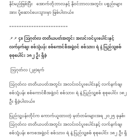
နိုင်မည်ဖြစ်ပြီး
အောက်တိုဘာလနှင့်
နိုဝင်ဘာလအတွင်း
ပစ္စည်းများ
အား
ပို့ဆောင်ပေးသွားမှာ
ဖြစ်ပါတယ်။
========================
၄။
ဩဂုတ်လ
တတိယပတ်အတွင်း
အလင်းဝင်ပူးပေါင်းနှင့်
📌📌
⁨⁨⁨⁨⁨⁨⁨
လက်နက်ချ၊
စစ်သုံ့ပန်း
စစ်ကောင်စီအဖွဲ့ဝင်
စစ်သား၊
ရဲ
နဲ့
ပြည်သူ့စစ်
စုစုပေါင်း
၁၈၂
ဦး
ရှိခဲ့
သြဂုတ်လ
၂၉
ရက်
(
)
ဩဂုတ်လ
တတိယပတ်အတွင်း
အလင်းဝင်ပူးပေါင်းနှင့်
လက်နက်ချ၊
စစ်သုံ့ပန်း
စစ်ကောင်စီအဖွဲ့ဝင်
စစ်သား၊
ရဲ
နဲ့
ပြည်သူ့စစ်
စုစုပေါင်း
၁၈၂
ဦး
ရှိခဲ့ပါတယ်။
ပြည်သူ့ပန်းတိုင်က
ကောက်ယူထားတဲ့
မှတ်တမ်းများအရ
၂၀၂၅
ခုနှစ်၊
ဩဂုတ်လ
တတိယပတ်အတွင်း
အလင်းဝင်ပူးပေါင်းနှင့်
လက်နက်ချ၊
စစ်သုံ့ပန်း
စကစအဖွဲ့ဝင်
စစ်သား၊
ရဲ
နဲ့
ပြည်သူ့စစ်
စုစုပေါင်း
၁၈၂
ဦး
ရှိ