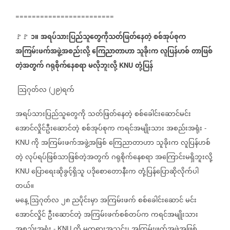
========================
၁
။
အရပ်သားပြည်သူတွေကိုသတ်ဖြတ်နေတဲ့
စစ်အုပ်စုက
🚩🚩
⁨
⁨
အကြမ်းဖက်အဖွဲ့အစည်းလို့
ကြေညာတာဟာ
သူခိုးက
လူပြန်ဟစ်
တာဖြစ်
တဲ့အတွက်
ဂရုစိုက်နေစရာ
မလိုဘူးလို့
တုံ့ပြန်
KNU
သြဂုတ်လ
၂၉
ရက်
(
)
အရပ်သားပြည်သူတွေကို
သတ်ဖြတ်နေတဲ့
စစ်ခေါင်းဆောင်မင်း
အောင်လှိုင်ဦးဆောင်တဲ့
စစ်အုပ်စုက
ကရင်အမျိုးသား
အစည်းအရုံး
-
ကို
အကြမ်းဖက်အဖွဲ့အဖြစ်
ကြေညာတာဟာ
သူခိုးက
လူပြန်ဟစ်
KNU
တဲ့
လုပ်ရပ်ဖြစ်သာဖြစ်တဲ့အတွက်
ဂရုစိုက်နေစရာ
အကြောင်းမရှိဘူးလို့
ပြောရေးဆိုခွင့်ရှိသူ
ပဒိုစောတောနီးက
တုံ့ပြန်ပြောဆိုလိုက်ပါ
KNU
တယ်။
မနေ့
ဩဂုတ်လ
၂၈
ညပိုင်းမှာ
အကြမ်းဖက်
စစ်ခေါင်းဆောင်
မင်း
အောင်လှိုင်
ဦးဆောင်တဲ့
အကြမ်းဖက်စစ်တပ်က
ကရင်အမျိုးသား
အစည်းအရုံး
ကို
မတရားအသင်း၊
အကြမ်းဖက်အဖွဲ့အဖြစ်
- KNU