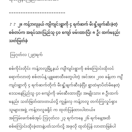
========================
၂။
ကန့်ဘလူနယ်
ကျီကျင်းရွာကို
၄
ရက်ဆက်
မီးရှို့ဖျက်ဆီးခဲ့တဲ့
🚩🚩
⁨
စစ်တပ်က
အရပ်သားပြည်သူ
၄၀
ကျော်
ဖမ်းထားပြီး
၈
ဦး
ထက်မနည်း
သတ်ဖြတ်ခဲ့
သြဂုတ်လ
၂၉
ရက်
(
)
စစ်ကိုင်းတိုင်း
ကန့်ဘလူမြို့နယ်
ကျီကျင်းရွာကို
စစ်ကြောင်းထိုးဝင်
ရောက်လာတဲ့
စစ်တပ်နဲ့
ပျူစောထီးတွေပါတဲ့
အင်အား
၂၀၀
ခန့်ဟာ
ကျီ
ကျင်းရွာကို
၄
ရက်ဆက်တိုက်
မီးရှို့ဖျက်ဆီးခဲ့ပြီး
ရွာထဲမှာပိတ်မိနေတဲ့
ဒေသနေပြည်သူ
၄၀
ကျော်ကို
ဖမ်းဆီးထားပြီး
အမျိုးသား
၈
ဦးထက်
မနည်း
သတ်ဖြတ်ထားတယ်လို့
ကျွန်းလှ
ကန့်ဘလူ
တက်ကြွလှုပ်ရှား
သူများအဖွဲ့
ကန့်ဘလူခရိုင်
က
ထုတ်ပြန်ထားပါတယ်။
-
အကြမ်းဖက်စစ်အုပ်
ဩဂုတ်လ
၂၃
ရက်ကနေ
၂၆
ရက်နေ့အထိ
စစ်ကြောင်းထိုးခဲ့တာနဲ့ပတ်သက်လို့
အခုလို
ထုတ်ပြန်
လာတာဖြစ်ပါ