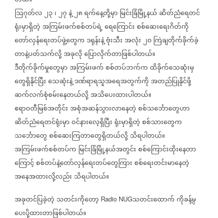
တယ်။
ဩဂုတ်လ
၂၃
၊
၂၇
နဲ့
၂၈
ရက်နေ့တို့မှာ
မြင်းခြံမြို့နယ်
ဆိတ်ညံရေတင်
ရုံးမှာရှိတဲ့
အကြမ်းဖက်စစ်တပ်ရဲ့
ရေကြောင်း
စစ်ဆေးရေးဂိတ်ကို
တော်လှန်ရေးတပ်ဖွဲ့တွေက
ဒရုန်းနဲ့
ဗုံးသီး
အလုံး
၂၀
ကြဲချတိုက်ခိုက်ခဲ့
တာနဲ့ပတ်သက်လို့
အခုလို
ပြောလိုက်တာဖြစ်ပါတယ်။
ဒီတိုက်ခိုက်မှုတွေမှာ
အကြမ်းဖက်
စစ်တပ်ဘက်က
ထိခိုက်သေဆုံးမှ
တွေရှိနိုင်ပြီး
သေဆုံးနဲ့
ဒဏ်ရာရသူအရေအတွက်ကို
အတည်ပြုနိုင်ဖို့
ဆက်လက်စုံစမ်းနေတယ်လို့
အသိပေးထားပါတယ်။
ဧရာဝတီမြစ်အတိုင်း
အစုံအဆန်သွားလာနေတဲ့
စစ်သင်္ဘောတွေဟာ
ဆိတ်ညံရေတင်ရုံးမှာ
ဝင်နားလေ့ရှိပြီး
ရုံးမှာရှိတဲ့
စစ်သားတွေက
သင်္ဘောတွေ
စစ်ဆေးကြတာတွေရှိတယ်လို့
သိရပါတယ်။
အကြမ်းဖက်စစ်တပ်က
မြင်းခြံမြို့နယ်အတွင်း
စစ်ကြောင်းထိုးနေတာ
ကြောင့်
စစ်တပ်နဲ့တော်လှန်ရေးတပ်တွေကြား
စစ်ရေးတင်းမာနေတဲ့
အနေအထားလို့လည်း
သိရပါတယ်။
အခုတင်ပြခဲ့တဲ့
သတင်း‌ကိုတော့
သတင်းထောက်
ကိုခန့်မှ
Radio NUG
ပေးပို့ထားတာဖြစ်ပါတယ်။