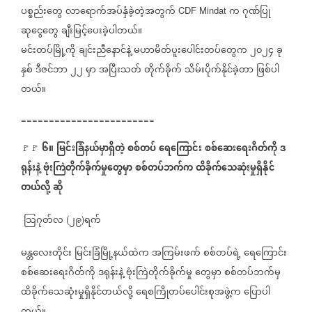
ပစ္စည်းတွေ
လာရောက်အပ်နှံခဲ့တဲ့အတွက်
က
ဂုဏ်ပြု
CDF Mindat
ဆုငွေတွေ
ချီးမြင့်ပေးခဲ့ပါတယ်။
မင်းတပ်မြို့ကို
ချင်းညီနောင်နဲ့
မဟာမိတ်ပူးပေါင်းတပ်တွေက
၂၀၂၄
ခု
နှစ်
ဒီဇင်ဘာ
၂၂
မှာ
အပြီးသတ်
တိုက်ခိုက်
သိမ်းပိုက်နိုင်ခဲ့တာ
ဖြစ်ပါ
တယ်။
========================
၆။
မြင်းခြံနယ်မှာရှိတဲ့
စစ်တပ်
ရေကြောင်း
စစ်ဆေးရေးဂိတ်ကို
ဒ
🚩🚩
⁨
⁨⁨⁨⁨
ရုန်းနဲ့
ဗုံးကြဲတိုက်ခိုက်မှုတွေမှာ
စစ်တပ်ဘက်က
ထိခိုက်သေဆုံးမှုရှိနိုင်
တယ်လို့
ဆို
သြဂုတ်လ
၂၉
ရက်
(
)
မန္တလေးတိုင်း
မြင်းခြံမြို့နယ်ထဲက
အကြမ်းဖက်
စစ်တပ်ရဲ့
ရေကြောင်း
စစ်ဆေးရေးဂိတ်ကို
ဒရုန်းနဲ့
ဗုံးကြဲတိုက်ခိုက်မှု
တွေမှာ
စစ်တပ်ဘက်မှ
ထိခိုက်သေဆုံးမှုရှိနိုင်တယ်လို့
ရေစကြိုတပ်ပေါင်းစုအဖွဲ့က
ပြောပါ