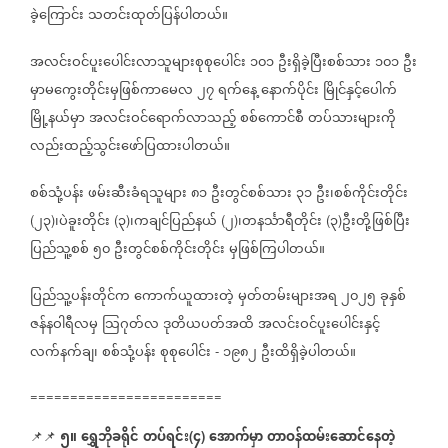
ခဲ့ကြောင်း
သတင်းထုတ်ပြန်ပါတယ်။
အလင်းဝင်ပူးပေါင်းလာသူများစုစုပေါင်း
၁၀၁
ဦးရှိခဲ့ပြီးစစ်သား
၁၀၁
ဦး
မှာမကွေးတိုင်းမှဖြစ်ကာမေလ
၂၇
ရက်နေ့
နောက်ပိုင်း
မြိုင်နှင့်ပေါက်
မြို့နယ်မှာ
အလင်းဝင်ရောက်လာသည့်
စစ်ကောင်စီ
တပ်သားများကို
လည်းထည့်သွင်းဖော်ပြထားပါတယ်။
စစ်သုံ့ပန်း
ဖမ်းဆီးခံရသူများ
၈၁
ဦးတွင်စစ်သား
၃၁
ဦး၊စစ်ကိုင်းတိုင်း
၂၃
၊ပဲခူးတိုင်း
၃
၊ကချင်ပြည်နယ်
၂
၊တနင်္သာရီတိုင်း
၃
ဦးတို့ဖြစ်ပြီး
(
)
(
)
(
)
(
)
ပြည်သူ့စစ်
၅၀
ဦးတွင်စစ်ကိုင်းတိုင်း
မှဖြစ်ကြပါတယ်။
ပြည်သူ့ပန်းတိုင်က
ကောက်ယူထားတဲ့
မှတ်တမ်းများအရ
၂၀၂၅
ခုနှစ်
ဇန်နဝါရီလမှ
သြဂုတ်လ
ဒုတိယပတ်အထိ
အလင်းဝင်ပူးပေါင်းနှင့်
လက်နက်ချ၊
စစ်သုံ့ပန်း
စုစုပေါင်း
၁၉၈၂
ဦးထိရှိခဲ့ပါတယ်။
-
========================
၅။
ရွှေဘိုခရိုင်
တပ်ရင်း
၄
အောက်မှာ
တာဝန်ထမ်းဆောင်နေတဲ့
📌📌
⁨⁨⁨⁨⁨⁨⁨
(
)