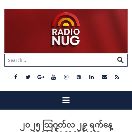
၂၀၂၅ သြဂုတ်လ ၂၉ ရက်နေ့