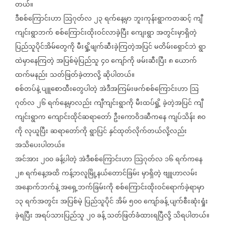
တယ်။
ဒီစစ်ကြောင်းဟာ
ဩဂုတ်လ
၂၃
ရက်နေ့မှာ
ဘူးကုန်းရွာကတဆင့်
ကျီ
ကျင်းရွာဘက်
စစ်‌ကြောင်းထိုးဝင်လာခဲ့ပြီး
ကျေးရွာ
အတွင်းမှာရှိတဲ့
ပြည်သူပိုင်အိမ်တွေကို
မီးရှို့ဖျက်ဆီးခဲ့ကြတဲ့အပြင်
မတိမ်းရှောင်ဘဲ
ရွာ
ထဲမှာနေကြတဲ့
အပြစ်မဲ့ပြည်သူ
၄၀
ကျော်ကို
ဖမ်းဆီးပြီး
၈
ယောက်
ထက်မနည်း
သတ်ဖြတ်ခဲ့တာလို့
ဆိုပါတယ်။
စစ်တပ်နဲ့
ပျူစောထီးတွေပါတဲ့
အဲဒီအကြမ်းဖက်စစ်ကြောင်းဟာ
သြ
ဂုတ်လ
၂၆
ရက်နေ့မှာလည်း
ကျီကျင်းရွာကို
မီးထပ်ရှို့
ခဲ့တဲ့အပြင်
ကျီ
ကျင်းရွာက
ကျောင်းထိုင်ဆရာတော်
ဦးကောဝိဒဆီကနေ
ကျပ်သိန်း
၈၀
ကို
လုယူပြီး
ဆရာတော်ကို
ရွာပြင်
နှင်ထုတ်လိုက်တယ်လို့လည်း
အသိပေးပါတယ်။
အင်အား
၂၀၀
ခန့်ပါတဲ့
အဲဒီစစ်ကြောင်းဟာ
သြဂုတ်လ
၁၆
ရက်ကနေ
၂၈
ရက်နေ့အထိ
ကန့်ဘလူမြို့နယ်တောင်ခြမ်း
မှာရှိတဲ့
ဗျူဟာလမ်း
အနောက်ဘက်နဲ့
အရှေ့ဘက်ခြမ်းကို
စစ်ကြောင်းထိုးဝင်ရောက်ခဲ့ရာမှာ
၁၃
ရက်အတွင်း
အပြစ်မဲ့
ပြည်သူပိုင်
အိမ်
၅၀၀
ကျော်ခန့်
ပျက်စီးဆုံးရှုံး
ခဲ့ရပြီး
အရပ်သားပြည်သူ
၂၀
ခန့်
သတ်ဖြတ်ခံထားရပြီလို့
သိရပါတယ်။