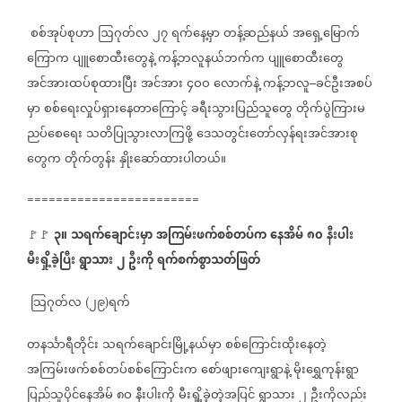
စစ်အုပ်စုဟာ
ဩဂုတ်လ
၂၇
ရက်နေ့မှာ
တန့်ဆည်နယ်
အရှေ့မြောက်
ကြောက
ပျူစောထီးတွေနဲ့
ကန့်ဘလူနယ်ဘက်က
ပျူစောထီးတွေ
အင်အားထပ်စုထားပြီး
အင်အား
၄ဝဝ
လောက်နဲ့
ကန့်ဘလူ
ခင်ဦးအစပ်
–
မှာ
စစ်ရေးလှုပ်ရှားနေတာကြောင့်
ခရီးသွားပြည်သူတွေ
တိုက်ပွဲကြားမ
ညပ်စေရေး
သတိပြုသွားလာကြဖို့
ဒေသတွင်းတော်လှန်ရးအင်အားစု
တွေက
တိုက်တွန်း
နှိုးဆော်ထားပါတယ်။
========================
၃။
သရက်ချောင်းမှာ
အကြမ်းဖက်စစ်တပ်က
နေအိမ်
၈၀
နီးပါး
🚩🚩
⁨
⁨
မီးရှို့ခဲ့ပြီး
ရွာသား
၂
ဦးကို
ရက်စက်စွာသတ်ဖြတ်
သြဂုတ်လ
၂၉
ရက်
(
)
တနင်္သာရီတိုင်း
သရက်ချောင်းမြို့နယ်မှာ
စစ်ကြောင်းထိုးနေတဲ့
အကြမ်းဖက်စစ်တပ်စစ်ကြောင်းက
စော်ဖျားကျေးရွာနဲ့
မိုးရွှေကုန်းရွာ
ပြည်သူပိုင်နေအိမ်
၈ဝ
နီးပါးကို
မီးရှို့ခဲ့တဲ့အပြင်
ရွာသား
၂
ဦးကိုလည်း