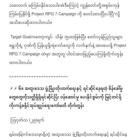
သလောက်
မကြမ်းနိုင်သေးပါ။အဲဒီကြောင့်
ကျွန်တော်တို့အစွမ်းကုန်
ကြမ်းပြနိုင်ဖို့
ကို
စတင်ထားပြီးပါပြီ
လို့
Project RPG 7 Campaign
"
အသိပေးဆိုထားပါတယ်။
ကတော့ကျပ်
သိန်း
၅၀၀
ဖြစ်ပြီး
တော်လှန်ပြည်သူများ
Target Goal
(
)
ရွှေဘိုရဲ့
ဂုဏ်ကို
ပြန်ယူဖို့၊ရဲဘော်တွေကို
လက်နက်နဲ့
အားပေးဖို့
Project
ထဲမှာ
အတူတူ
ပါဝင်အားဖြည့်ပေးကြဖို့တိုက်တွန်း
RPG 7 Campaign
ထားပါတယ်။
========================
၆။
အထူးဒေသ
ဖွံ့ဖြိုးတိုးတက်ရေးနှင့်
ရင်ဆိုင်နေရတဲ့
စိန်ခေါ်မှု
📌📌
⁨⁨⁨⁨⁨⁨⁨
⁨
တွေတွေကိုသတ္တိရှိရှိရင်ဆိုင်ပြီး
ဝန်ဆောင်မှု
ပေးနိုင်စွမ်းကို
မြှင့်တင်ဖို့
ကိုးကန့်ခရိုင်အုပ်ချုပ်ရေးကော်မတီ
တိုက်တွန်း
သြဂုတ်လ
၂၉
ရက်
(
)
ရှမ်းမြောက်ဒေသမှာရှိတဲ့
အထူးဒေသ
ဖွံ့ဖြိုးတိုးတက်ရေးနှင့်
ရင်ဆိုင်နေ