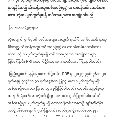
၃။
လုံးဝပျက်ကွက်မှုမရှိ
တပ်သားများအတွက်
ဂုဏ်ပြုလက်ဆောင်
📌📌
⁨⁨⁨⁨⁨⁨⁨
မှာယူနိုင်သည့်
သီးသန့်အထူးအစီအစဉ်
၄၃
လ
တာဝန်ထမ်းဆောင်ထား
(
)
သော
လုံးဝ
ပျက်ကွက်မှုမရှိ
တပ်သားများသာ
အကျုံးဝင်မည်
သြဂုတ်လ
၂၉
ရက်
(
)
လုံးဝပျက်ကွက်မှုမရှိ
တပ်သားများအတွက်
ဂုဏ်ပြုလက်ဆောင်
မှာယူ
နိုင်သည့်
သီးသန့်အထူးအစီအစဉ်
၄၃
လ
တာဝန်ထမ်းဆောင်ထား
(
)
သော
လုံးဝ
ပျက်ကွက်မှုမရှိ
တပ်သားများသာ
အကျုံးဝင်မည်
ဖြစ်ကြောင်း
ထောက်ပို့မိသားစုက
အသိပေးကြေညာပါတယ်။
PRF
ပြည်သူ့တော်လှန်ရေးထောက်ပို့တပ်
မှ
၂၀၂၅
ခုနှစ်
ဇွန်လ
၂၁
"
- PRF
ရက်နေ့မှ
ဇူလိုင်လ
၃၁
ရက်နေ့အထိ
ပြုလုပ်ခဲ့တဲ့
ပျက်ကွက်မှုမရှိ
“
”
အစီအစဉ်လေးဟာ
ပြီးဆုံးသွားခဲ့ပြီဖြစ်ပါတယ်။
တာဝန်ကျေပွန်ခဲ့တဲ့
အတွက်
ရဲဘော်အားလုံးကို
ဦးစွာ
လေးစား
ဂုဏ်ပြုအပ်ပါတယ်။ဒီ
အစီအစဉ်မှာ
ပျက်ကွက်မှုမရှိ
ထောက်ပို့တပ်သားတဦးချင်းဆီတိုင်း
ထံသို့
အိမ်အရောက်
ဂုဏ်ပြုလက်ဆောင်များ
ပို့ဆောင်ပေးရန်မှာ