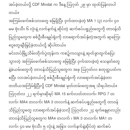
အပ်ခဲ့တယ်လို့
က
ဒီနေ့
ဩဂုတ်
၂၉
မှာ
ထုတ်ပြန်လာပါ
CDF Mindat
တယ်။
အကြမ်းဖက်စစ်သားတွေ
မြေဖို့ပြီး
ဝှက်ထားခဲ့တဲ့
၃
လက်၊
၄၀
MA 1 (‌
)
မမ
ဗုံးသီး
၆
လုံးနဲ့
လက်နက်နဲ့
ဆိုင်တဲ့
ဆက်စပ်ပစ္စည်းတွေကို
တာ၀န်သိ
ပြည်သူတွေက
စစ်ဦးစီးချုပ်ရုံးကို
လာရောက်အပ်နှံတဲ့အတွက်
ဆုကြေး‌
ငွေတွေချီးမြှင့်ခဲ့တယ်လို့
ဆိုပါတယ်။
မင်းတပ်မြို့သိမ်းတိုက်ပွဲတုန်းက
ကစဉ့်ကလျားနဲ့
ဆုတ်ခွာထွက်ပြေး
သွားတဲ့
အကြမ်းဖက်စစ်သားတွေ
မြေဖို့ပြီး
ဝှက်ထားခဲ့တဲ့
သေနတ်တွေ
နဲ့ခဲယမ်းတွေကို
တာဝန်သိပြည်သူတွေက
အခု
ဩဂုတ်လ
စတုတ္ထပတ်က
စပြီး
လာအပ်ခဲ့တယ်လို့
စစ်ဦးစီးချုပ်ရုံးကို
လာရောက်အပ်နှံခဲ့တာ
တတိယအကြိမ်ရှိပြီလို့
မှတ်တမ်းတွေအရ
သိရပါတယ်။
CDF Mindat
ဩဂုတ်လ
၂၂
ရက်မှာဆိုရင်
စက်လတ်တလက်၊
တ
MA 15
RPG 7
လက်၊
တလက်၊
တလက်နဲ့
ဆက်စပ်ပစ္စည်းတွေကို
တာဝန်
MA4
MA 3
သိပြည်သူတွေ
လာရောက်အပ်နှံခဲ့သလို
ဩဂုတ်လ
၂၄
ရက်နေ့မှာလည်း
တာဝန်သိပြည်သူတွေက
တလက်
၊
တလက်၊
တ
MA4
MA 3
MA1
လက်၊
၄၀
မမ
ဗုံးသီး
၅
လုံးနဲ့
အခြား
လက်နက်နဲ့ဆိုင်တဲ့
ဆက်စပ်