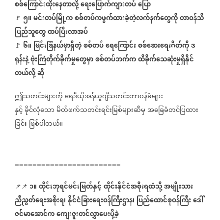
စစ်ကြောင်းထိုးနေတာလို့
ရေးပြောက်ကျားတပ်
ပြော
၅။
မင်းတပ်မြို့က
စစ်တပ်ကဖွက်ထားခဲ့တဲ့လက်နက်တွေကို
တာဝန်သိ
🚩
⁨
⁨
ပြည်သူတွေ
ထပ်ပြီးလာအပ်
၆။
မြင်းခြံနယ်မှာရှိတဲ့
စစ်တပ်
ရေကြောင်း
စစ်ဆေးရေးဂိတ်ကို
ဒ
⁨
⁨⁨⁨⁨
🚩
ရုန်းနဲ့
ဗုံးကြဲတိုက်ခိုက်မှုတွေမှာ
စစ်တပ်ဘက်က
ထိခိုက်သေဆုံးမှုရှိနိုင်
တယ်လို့
ဆို
ဤသတင်းများကို
ရေဒီယိုအန်ယူဂျီသတင်းတာဝန်ခံများ
နှင့်
ခိုင်လုံသော
မိတ်ဖက်သတင်းရင်းမြစ်များဆီမှ
အခြေခံတင်ပြထား
ခြင်း
ဖြစ်ပါတယ်။
========================
၁
။
ထိုင်းဘုရင်မင်းမြတ်နှင့်
ထိုင်းနိုင်ငံအစိုးရထံသို့
အမျိုးသား
📌📌
⁨⁨⁨⁨⁨⁨⁨
⁨⁨⁨⁨⁨⁨
ညီညွတ်ရေးအစိုးရ၊
နိုင်ငံခြားရေးဝန်ကြီးဌာန၊
ပြည်ထောင်စုဝန်ကြီး
ဒေါ်
ဇင်မာအောင်က
ကျေးဇူးတင်လွှာပေးပို့ခဲ့