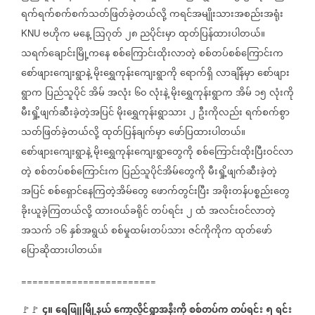
ရက်ရက်စက်စက်သတ်ဖြတ်ခဲ့တယ်လို့
ကရင်အမျိုးသားအစည်းအရုံး
ဗဟိုက
မနေ့
ဩဂုတ်
၂၈
ညပိုင်းမှာ
ထုတ်ပြန်ထားပါတယ်။
KNU
သရက်ချောင်းမြို့ကနေ
စစ်ကြောင်းထိုးလာတဲ့
စစ်တပ်စစ်ကြောင်းက
စော်ဖျားကျေးရွာနဲ့
မိုးရွှေကုန်းကျေးရွာကို
ရောက်ရှိ
လာချိန်မှာ
စော်ဖျား
ရွာက
ပြည်သူပိုင်
အိမ်
အလုံး
၆၀
လုံးနဲ့
မိုးရွှေကုန်း‌ရွာက
အိမ်
၁၅
လုံးကို
မီးရှို့ဖျက်ဆီးခဲ့တဲ့အပြင်
မိုးရွှေကုန်းရွာသား
၂
ဦးကိုလည်း
ရက်စက်စွာ
သတ်ဖြတ်ခဲ့တယ်လို့
ထုတ်ပြန်ချက်မှာ
ဖော်ပြထားပါတယ်။
စော်ဖျားကျေးရွာနဲ့
မိုးရွှေကုန်းကျေးရွာတွေကို
စစ်ကြောင်းထိုးပြီးဝင်လာ
တဲ့
စစ်တပ်စစ်ကြောင်းက
ပြည်သူပိုင်အိမ်တွေကို
မီးရှို့ဖျက်ဆီးခဲ့တဲ့
အပြင်
စစ်ရှောင်နေကြတဲ့အိမ်တွေ
ဖောက်တွင်းပြီး
အဖိုးတန်ပစ္စည်းတွေ
ခိုးယူခဲ့ကြတယ်လို့
ထားဝယ်ခရိုင်
တပ်ရင်း
၂
ထံ
အလင်းဝင်လာတဲ့
အသက်
၁၆
နှစ်အရွယ်
စစ်မှုထမ်းတပ်သား
ဇင်ကိုကိုက
ထုတ်ဖော်
ပြောဆိုထားပါတယ်။
========================
၄။
ရေဖြူမြို့နယ်
ကော့လှိုင်ရွာအနီးကို
စစ်တပ်က
တပ်ရင်း
၅
ရင်း
🚩🚩
⁨
⁨