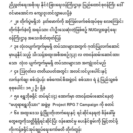
ညီညွတ်ရေးအစိုးရ၊
နိုင်ငံခြားရေးဝန်ကြီးဌာန၊
ပြည်ထောင်စုဝန်ကြီး
ဒေါ်
ဇင်မာအောင်က
ကျေးဇူးတင်လွှာပေးပို့ခဲ့
၂။
တိုက်ပွဲမရှိဘဲ
နတ်မောက်ကို
အကြမ်းဖက်စစ်အုပ်စုမှ
လေကြောင်း
📌
⁨⁨⁨⁨⁨⁨⁨
တိုက်ခိုက်ခဲ့လို့
အရပ်သား
ငါးဦးသေဆုံးတဲ့ဖြစ်စဥ်
လူ့အခွင့်ရေး
NUG
ဝန်ကြီးဌာန
အသေးစိတ်ထုတ်ပြန်
၃။
လုံးဝပျက်ကွက်မှုမရှိ
တပ်သားများအတွက်
ဂုဏ်ပြုလက်ဆောင်
📌
⁨⁨⁨⁨⁨⁨⁨
မှာယူနိုင်သည့်
သီးသန့်အထူးအစီအစဉ်
၄၃
လ
တာဝန်ထမ်းဆောင်ထား
(
)
သော
လုံးဝ
ပျက်ကွက်မှုမရှိ
တပ်သားများသာ
အကျုံးဝင်မည်
၄။
ဩဂုတ်လ
တတိယပတ်အတွင်း
အလင်းဝင်ပူးပေါင်းနှင့်
📌
⁨⁨⁨⁨⁨⁨⁨
လက်နက်ချ၊
စစ်သုံ့ပန်း
စစ်ကောင်စီအဖွဲ့ဝင်
စစ်သား၊
ရဲ
နဲ့
ပြည်သူ့စစ်
စုစုပေါင်း
၁၈၂
ဦး
ရှိခဲ့
၅။
ရွှေဘိုခရိုင်
တပ်ရင်း
၄
အောက်မှာ
တာဝန်ထမ်းဆောင်နေတဲ့
📌
⁨⁨⁨⁨⁨⁨⁨
(
)
မဟူရာရွှေဘိုသား
အဖွဲ့မှ
ကို
စတင်
"
"
Project RPG 7 Campaign
၆။
အထူးဒေသ
ဖွံ့ဖြိုးတိုးတက်ရေးနှင့်
ရင်ဆိုင်နေရတဲ့
စိန်ခေါ်မှု
📌
⁨⁨⁨⁨⁨⁨⁨
⁨
တွေတွေကိုသတ္တိရှိရှိရင်ဆိုင်ပြီး
ဝန်ဆောင်မှု
ပေးနိုင်စွမ်းကို
မြှင့်တင်ဖို့
ကိုးကန့်ခရိုင်အုပ်ချုပ်ရေးကော်မတီ
တိုက်တွန်း