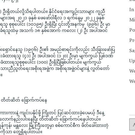
In
ဦးရှိတယ်လို့သိရပါတယ်။ နိုင်ငံရေးအကျဉ်းသားများ ကူညီ
ားအရ ၂၀၂၁ ခုနှစ် ဖေဖော်ဝါရီလ ၁ ရက်နေ့မှ ၂၀၂၂ ခုနှစ် 
Mi
သူ စုစုပေါင်း (၁၀၁၉၅) ဦးရှိပြီး ၎င်းတို့အနက်မှ  (၉၉၆) ဦး မှာ 
Po
ျခံရသူထဲမှ အသက် ၁၈ နှစ်အောက် ကလေး (၂) ဦး အပါအဝင် 
Pr
ိမ်းရှောင်နေသူ (၁၉၇၆) ဦး၏ အမည်စာရင်းကိုလည်း သီးခြားဖော်ပြ
Sa
င်းခံထားရသူ (၄၁) ဦး အပါအဝင် (၁၂၀) ဦးမှာ မျက်ကွယ် ပြစ်ဒဏ်
Up
ံထားရသူစုစုပေါင်း (၁၀၀) ဦးရှိပြီဖြစ်ပါတယ်။ မျက်ကွယ်
းညီညွတ်ရေးအစိုးရအဖွဲ့က အစိုးရအဖွဲ့ဝင်များနဲ့ လွှတ်တော်
We
်။
We
ေမှာ တိတ်ဆိတ် ခြောက်ကပ်နေ
ကားနဲ့ ကျင်းပနိုင်ဖို့ ကြိုတင် ပြင်ဆင်ထားခဲ့ပေမယ့် ဒီနေ့ 
ရှိသလောက်နည်းပါးနေပြီး တိတ်ဆိတ် ခြောက်ကပ်နေပါတယ်။ 
ကုန်၊ မန္တလေး မြို့ကြီးတွေမှာ စစ်ကောင်စီက ဖိတ်ခေါ်ထားတဲ့ 
်ကိုသာ တွေ့ရှိရပါတယ်။