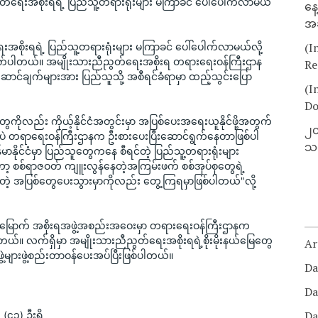
တ်ရေးအစိုးရရဲ့ ပြည်သူ့တရားရုံးများ မကြာခင် ပေါ်ပေါက်လာမယ်
နေ
အခ
(I
အစိုးရရဲ့ ပြည်သူ့တရားရုံးများ မကြာခင် ပေါ်ပေါက်လာမယ်လို့ 
ုက်ပါတယ်။ အမျိုးသားညီညွတ်ရေးအစိုးရ တရားရေးဝန်ကြီးဌာန 
Re
ောင်ချက်များအား ပြည်သူသို့ အစီရင်ခံရာမှာ ထည့်သွင်းပြော
(I
Do
ွေကိုလည်း ကိုယ့်နိုင်ငံအတွင်းမှာ အပြစ်ပေးအရေးယူနိုင်ဖို့အတွက် 
၂၀
းပဲ တရာရေးဝန်ကြီးဌာနက ဦးစားပေးပြီးဆောင်ရွက်နေတာဖြစ်ပါ
သတ
မာနိုင်ငံမှာ ပြည်သူတွေကနေ စီရင်တဲ့ ပြည်သူ့တရားရုံးများ
ာ့ စစ်ရာဇဝတ် ကျူးလွန်နေတဲ့အကြမ်းဖက် စစ်အုပ်စုတွေရဲ့ 
ဲ့ အပြစ်တွေပေးသွားမှာကိုလည်း တွေ့ကြရမှာဖြစ်ပါတယ်"လို့ 
မ်မြောက် အစိုးရအဖွဲ့အစည်းအဝေးမှာ တရားရေးဝန်ကြီးဌာနက
ပါတယ်။ လက်ရှိမှာ အမျိုးသားညီညွတ်ရေးအစိုးရရဲ့စိုးမိုးနယ်မြေတွေ
Ar
ွဲ့များဖွဲ့စည်းတာဝန်ပေးအပ်ပြီးဖြစ်ပါတယ်။
Da
Da
Da
၄၁) ဦးရှိ