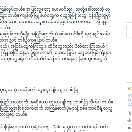
်္ကြန်လုပ်တယ်။ အပြင်လူတော့ ပေးမဝင်ဘူး။ သူတို့ခေါ်ထားတဲ့ လူ
်သွားတယ်။ ကျန်တဲ့ မြို့နယ်တွေက ထွေအုပ်ရုံးတွေ၊ ပန်းခြံတွေမှာ 
ရေပိုက်တောင် မတပ်ထားဘူး။ လမ်းလည်း ပိတ်ထားတယ် ” လို့ ရန်
ပါတယ်။
ေ့တုန်းကလိုမျိုး အပြင်မထွက်ဘဲ စစ်ကောင်စီကို ရရာနည်းလမ်း
ပိတ်အဖွဲ့ဝင် တစ်ဦးကပြောပါတယ်။
းတယ်။ အပြင်မထွက်ကြဘူး။ ဆိုင်တွေလည်း ပိတ်ထားကြတယ် ” 
္ကြန်အကြိုနေ့မှာ မုံရွာ၊ ဘားအံ၊ မော်လမြိုင် ၊ မအူပင်၊ မြစ်ကြီးနား 
တဲ့သူတွေမရှိဘဲ တိတ်ဆိတ်ခြောက်ကပ်နေတဲ့ မြင်းကွင်းတွေကို 
ည်သူလူထုကို အဆိုတော် တူးတူး ချီးကျူးဂုဏ်ပြု
င်တဲ့ပြည်သူလူထုကို အဆိုတော် တူးတူးချီးကျူးဂုဏ်ပြုလိုက်ပါတယ်။ 
ပြည်သူ့အစိုးရလက်ထက် သင်္ကြန်ဓာတ်ပုံများနဲ့ စစ်ကောင်စီရဲ့လူသူ
ht
းခဲ့တာဖြစ်ပါတယ်။
ah
့ပုံ မနည်းပြန်ရှာရတယ် တူရဲ့လားဗျ။ Date တွေက အသက်။ ရင်ဘတ်
us