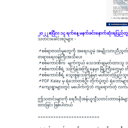
၂၀၂၂ ဧပြီလ ၁၄ ရက်နေ့ မနက်ခင်းနောက်ဆုံးရပြည်တွ
သတင်းခေါင်းစဉ်များ -
📌စစ်ရာဇဝတ်မှုတွေကို အရေးယူမဲ့ အမျိုးသားညီညွတ်ရ
တရားရေးဝန်ကြီးအသိပေး
📌စစ်ကောင်စီက  မျက်ကွယ် သေဒဏ်ချမှတ်ထားသူ (၄၁
📌စစ်ကောင်စီရဲ့ သင်္ကြန်အကြို့နေမှာ မြို့ကြီးတွေမ
📌စစ်ကောင်စီရဲ့ သွေးစွန်းသင်္ကြန်မှာ မပါဝင်တဲ့ပြည်
📌PDF Kalay မှ ရဲဘော်တစ်ဦး တိုက်ပွဲတွင် ရဲဘော်မျ
📌ကျေးရွာများတွင် မပေါက်ကွဲဘဲ ကျရောက်တဲ့ လက်န
ဤသတင်းများကို ရေဒီယိုအန်ယူဂျီသတင်းတာဝန်ခံများနှ
ထားခြင်း ဖြစ်ပါတယ်
========================