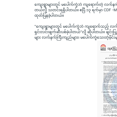
ကျေးရွာများတွင် မပေါက်ကွဲဘဲ ကျရောက်တဲ့ လက်နက်က
တယ်လို့ သတင်းရရှိပါတယ်။ ဧပြီ ၁၃ ရက်မှာ CDF -M
ထုတ်ပြနခဲ့ပါတယ်။
"ကျေးရွာများတွင် မပေါက်ကွဲဘဲ ကျရောက်သည့် လက်
ရှင်းလင်းဖျက်ဆီးပစ်ခဲ့ပါတယ်"လို့ ဆိုပါတယ်။ ချင်းပ
များ လက်နက်ကြီးကျည်များ၊ မပေါက်ကွဲသေးတဲ့မိုင်း