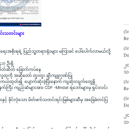
(I
င်းသတင်းများ
Re
(I
ေးအစိုးရရဲ့ ပြည်သူ့တရားရုံးများ မကြာခင် ပေါ်ပေါက်လာမယ်လို့ 
Do
) ဦးရှိ
၂၀
ှာ တိတ်ဆိတ် ခြောက်ကပ်နေ
သတ
သူလူထုကို အဆိုတော် တူးတူး ချီးကျူးဂုဏ်ပြု
(I
ားကယ်ထုတ်၍  ပျောက်ဆုံးခဲ့ပြီးနောက် ကျဆုံးလျက်တွေ့ရှိ
က်ကြီး ကျည်ဆံများအား CDF -Mindat ရဲဘော်များမှ ရှင်းလင်း
Re
(I
င့် ခိုင်လုံသော မိတ်ဖက်သတင်းရင်းမြစ်များဆီမှ အခြေခံတင်ပြ
Do
၂၀
သတ