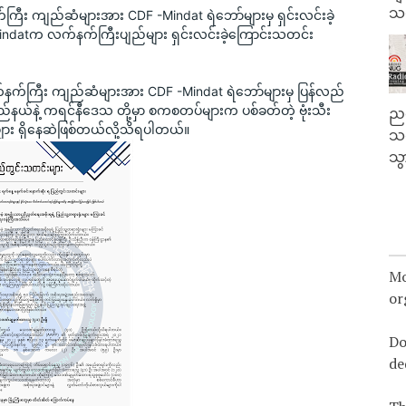
သမ
ြီး ကျည်ဆံများအား CDF -Mindat ရဲဘော်များမှ ရှင်းလင်းခဲ့
indatက လက်နက်ကြီးပျည်များ ရှင်းလင်းခဲ့​ကြောင်းသတင်း
နက်ကြီး ကျည်ဆံများအား CDF -Mindat ရဲဘော်များမှ ပြန်လည် 
ြည်နယ်နဲ့ ကရင်နီဒေသ တို့မှာ စကစတပ်များက ပစ်ခတ်တဲ့ ဗုံးသီး
ညန
များ ရှိနေဆဲဖြစ်တယ်လို့သိရပါတယ်။
သတ
သွ
Mo
or
Do
de