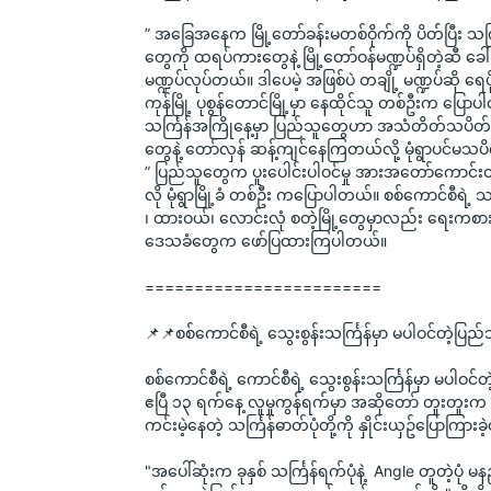
” အခြေအနေက မြို့တော်ခန်းမတစ်ဝိုက်ကို ပိတ်ပြီး သင
တွေကို ထရပ်ကားတွေနဲ့ မြို့တော်ဝန်မဏ္ဍပ်ရှိတဲ့ဆီ ခေါ
မဏ္ဍပ်လုပ်တယ်။ ဒါပေမဲ့ အဖြစ်ပဲ တချို့ မဏ္ဍပ်ဆို 
ကုန်မြို့ ပုစွန်တောင်မြို့မှာ နေထိုင်သူ တစ်ဦးက ပြော
သင်္ကြန်အကြိုနေ့မှာ ပြည်သူတွေဟာ အသံတိတ်သပိတ်န
တွေနဲ့ တော်လှန် ဆန့်ကျင်နေကြတယ်လို့ မုံရွာပင်မသ
” ပြည်သူတွေက ပူးပေါင်းပါဝင်မှု အားအတော်ကောင်
လို မုံရွာမြို့ခံ တစ်ဦး ကပြောပါတယ်။ စစ်ကောင်စီရဲ့ သင်
၊ ထားဝယ်၊ လောင်းလုံ စတဲ့မြို့တွေမှာလည်း ရေးကစား
ဒေသခံတွေက ဖော်ပြထားကြပါတယ်။
========================
📌📌စစ်ကောင်စီရဲ့ သွေးစွန်းသင်္ကြန်မှာ မပါဝင်တဲ့ပြ
စစ်ကောင်စီရဲ့ ကောင်စီရဲ့ သွေးစွန်းသင်္ကြန်မှာ မပါဝ
ဧပြီ ၁၃ ရက်နေ့ လူမှုကွန်ရက်မှာ အဆိုတော် တူးတူးက 
ကင်းမဲ့နေတဲ့ သင်္ကြန်ဓာတ်ပုံတို့ကို နှိုင်းယှဥ်ပြောကြာ
"အပေါ်ဆုံးက ခုနှစ် သင်္ကြန်ရက်ပုံနဲ့  Angle တူတဲ