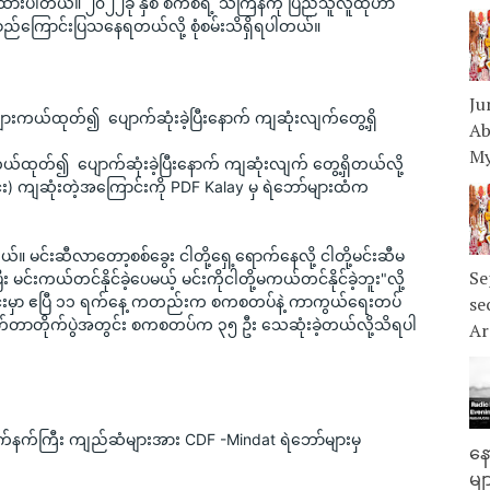
ထားပါတယ်။ ၂၀၂၂ခု နှစ် စကစရဲ့ သင်္ကြန်ကို ပြည်သူလူထုဟာ 
 ပွဲစည်ကြောင်းပြသနေရတယ်လို့ စုံစမ်းသိရှိရပါတယ်။
Ju
များကယ်ထုတ်၍  ပျောက်ဆုံးခဲ့ပြီးနောက် ကျဆုံးလျက်တွေ့ရှိ
Ab
My
ကယ်ထုတ်၍  ပျောက်ဆုံးခဲ့ပြီးနောက် ကျဆုံးလျက် တွေ့ရှိတယ်လို့
်း) ကျဆုံးတဲ့အကြောင်းကို PDF Kalay မှ ရဲဘော်များထံက 
 မင်းဆီလာ​တော့စစ်ခွေး ငါတို့ရှေ့ရောက်နေလို့ ငါတို့မင်းဆီမ
Se
း မင်းကယ်တင်နိုင်ခဲ့ပေမယ့် မင်းကိုငါတို့မကယ်တင်နိုင်ခဲ့ဘူး"လို့ 
ုင်းမှာ ဧပြီ ၁၁ ရက်နေ့ ကတည်းက စကစတပ်နဲ့ ကာကွယ်ရေးတပ်
se
ှစ်ရက်တာတိုက်ပွဲအတွင်း စကစတပ်က ၃၅ ဦး သေဆုံးခဲ့တယ်လို့သိရပါ
Ar
်နက်ကြီး ကျည်ဆံများအား CDF -Mindat ရဲဘော်များမှ 
နေ
မျ