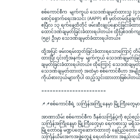
စစ်ကောင်စီက  မျက်ကွယ် သေဒဏ်ချမှတ်ထားသူ (၄၁) 
စောင့်ရှောက်ရေးအသင်း (AAPP) ၏ မှတ်တမ်းပြုချက်မျ
ဧပြီလ ၁၃ ရက်နေ့ထိတိုင် ဖမ်းဆီးချုပ်နှောင်ခြင်းခံထားရ
ထောင်ဒဏ်ချမှတ်ခြင်းခံထားရပါတယ်။ ထိုပြစ်ဒဏ်က
(၅၉) ဦးမှာ သေဒဏ်ချမှတ်ခံထားရပါတယ်။
ထို့အပြင် ဖမ်းဝရမ်းထုတ်ခြင်းခံထားရသောကြောင့် တ
ထားပြီး ၎င်းတို့အနက်မှ  မျက်ကွယ် သေဒဏ်ချမှတ်ခြ
ချမှတ်ခြင်းခံထားရပါတယ်။ ထိုကြောင့် သေဒဏ်ချမှတ်ခ
သေဒဏ်ချမှတ်ထားတဲ့ အထဲမှာ စစ်ကောင်စီဟာ အမျိုးသာ
ကိုယ်စားလှယ်များကိုပါ ထည့်သွင်းထားတာဖြစ်ပါတယ
=======================
📌📌စစ်ကောင်စီရဲ့ သင်္ကြန်အကြို့နေမှာ မြို့ကြီးတွ
အာဏာသိမ်း စစ်ကောင်စီက ဒီနှစ်သင်္ကြန်ပွဲကို စည်စည်ကား
သင်္ကြန်အကြိုနေ့မှာ မြို့ကြီးတွေမှာ ရေကစားသူ မ
မြို့တော်ဝန် မဏ္ဍပ်တွေဆောက်ထားတဲ့ နေပြည်တော်၊ ရန်
သင်္ကြန်ယိမ်းအကအဖွဲ့တွေနဲ့ ရေပတ်ခံကား အနည်းငယ