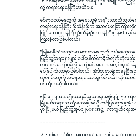
📌📌စစ်ရာဇဝတ်မှုတွေကို အရေးယူမဲ့ အမျိုးသားညီညွ
လို့ တရားရေးဝန်ကြီးအသိပေး
စစ်ရာဇဝတ်မှုတွေကို အရေးယူမဲ့ အမျိုးသားညီညွတ်ရေး
တရားရေးဝန်ကြီး ဦးသိန်းဦးက အသိပေးပြောကြားလိ
ပြည်ထောင်စုဝန်ကြီး ဦးသိန်းဦးက ဝန်ကြီးဌာန၏ လုပ်ဆ
ကြားခဲ့တာဖြစ်ပါတယ်။
"မြန်မာနိုင်ငံအတွင်းမှာ မတရားမှုတွေကို လုပ်နေတဲ့လူတ
ပြည်သူ့တရားရုံးများ ပေါ်ပေါက်လာဖို့အတွက်ကိုလည်
တယ်။ ဒါကြောင့်မို့လို့ မကြာခင်အတောအတွင်းမှာပဲ မြန်
ပေါ်ပေါက်လာမှာဖြစ်ပါတယ်။ အဲဒီတရားရုံးကနေပြီးတေ
လုပ်ရပ်တွေကို အရေးယူဆောင်ရွက်ပါမယ်။ ထိုက်သင့်တ
ဝန်ကြီးကဆိုပါတယ်။
ဧပြီ ၁၂ ရက်အမျိုးသားညီညွတ်ရေးအစိုးရရဲ့ ၅၀ ကြိ
မြို့နယ်တရားသူကြီးတွေခန့်အပ်ဖို့ တင်ပြဆွေးနွေးခဲ့
မှာ မြို့နယ် ပြည်သူ့အုပ်ချုပ်ရေးအဖွဲ့ ၊ ကာကွယ်ရေးအဖ
========================
📌📌စစ်ကောင်စီက  မျက်ကွယ် သေဒဏ်ချမှတ်ထားသူ (