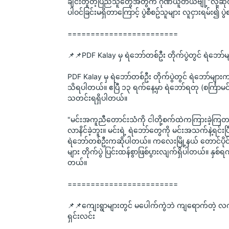
ချင်းတူတဲ့ပြည်သူတွေအတွက် ဂုဏ်ယူတယ်ဗျို့"လို့ဆို
ပါဝင်ခြင်းမရှိတာကြောင့် ပွဲစီစဥ်သူများ လူငှားရမ်း၍
========================
📌📌PDF Kalay မှ ရဲဘော်တစ်ဦး တိုက်ပွဲတွင် ရဲဘော်
PDF Kalay မှ ရဲဘော်တစ်ဦး တိုက်ပွဲတွင် ရဲဘော်များ
သိရပါတယ်။ ဧပြီ ၁၃ ရက်နေ့မှာ ရဲဘော်ရတု (စင်္ကြာမင
သတင်းရရှိပါတယ်။
"မင်းအကူညီတောင်းသံကို ငါတို့စက်ထဲကကြားခဲ့ကြတယ်။
လာနိင်ခဲ့ဘူး။ မင်းရဲ့ ရဲဘော်တွေကို မင်းအသက်နဲ့ရင်းပြီ
ရဲဘော်တစ်ဦးကဆိုပါတယ်။ ကလေးမြို့နယ် တောင်ပိ
များ တိုက်ပွဲ ပြင်းထန်စွာဖြစ်ပွားလျက်ရှိပါတယ်။ န
တယ်။
========================
📌📌ကျေးရွာများတွင် မပေါက်ကွဲဘဲ ကျရောက်တဲ့ လက
ရှင်းလင်း