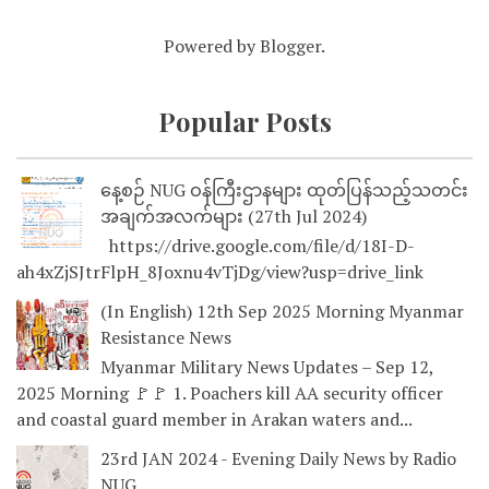
Powered by
Blogger
.
Popular Posts
နေ့စဉ် NUG ဝန်ကြီးဌာနများ ထုတ်ပြန်သည့်သတင်း
အချက်အလက်များ (27th Jul 2024)
https://drive.google.com/file/d/18I-D-
ah4xZjSJtrFlpH_8Joxnu4vTjDg/view?usp=drive_link
(In English) 12th Sep 2025 Morning Myanmar
Resistance News
Myanmar Military News Updates – Sep 12,
2025 Morning 🚩🚩 1. Poachers kill AA security officer
and coastal guard member in Arakan waters and...
23rd JAN 2024 - Evening Daily News by Radio
NUG