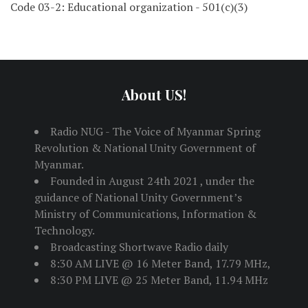
Code 03-2: Educational organization - 501(c)(3)
About US!
Radio NUG - The Voice of Myanmar Spring
Revolution & National Unity Government of
Myanmar.
Founded in August 24th 2021 , under the
guidance of National Unity Government’s
Ministry of Communications, Information &
Technology.
Broadcasting Shortwave Radio daily
8:30 AM LIVE @ 16 Meter Band, 17.79 MHz,
8:30 PM LIVE @ 25 Meter Band, 11.94 MHz