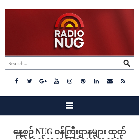
နေ့စဉ် NUG ဝန်ကြီးဌာနများ ထုတ်