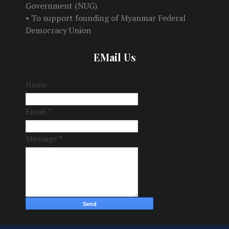
Government (NUG)
• To support founding of Myanmar Federal
Democracy Union
EMail Us
Name
Email
*
Message
*