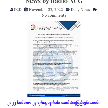
News by Radio NUG
D2D
November 22, 2022
Daily News
No comments
၂၀၂၂
နိုဝင်ဘာလ
၂၃
ရက်နေ့
မနက်ခင်း
နောက်ဆုံး
ရပြည်တွင်းသတင်း