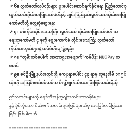
📌
၆။
လွှတ်တော်လုပ်ငန်းများ
ပူးပေါင်းဆောင်ရွက်နိုင်ရေး
ပြည်ထောင်စု
လွှတ်တော်ကိုယ်စားပြုကော်မတီနှင့်
ချင်းပြည်နယ်လွှတ်တော်ကိုယ်စားပြု
ကော်မတီတို့
တွေ့ဆုံဆွေးနွေး
📌
၇။
စစ်ကိုင်းတိုင်းဒေသကြီး
လွှတ်တော်
ကိုယ်စားပြုကော်မတီ
က
ရေးရာကော်မတီ
၄
ခုကို
ရွေးကောက်ခံ
တိုင်းဒေသကြီး
လွှတ်တော်
ကိုယ်စားလှယ်များနဲ့
ထပ်မံတိုးချဲ့ဖွဲ့စည်း
📌
၈။
တူမီးတစ်ပေါက်
အာဏာရူးအပျောက်
ကမ်ပိန်း
က
“
”
NUGPay
စတင်
📌
၉။
ခင်ဦးမြို့နယ်အတွင်းရှိ
ကျေးရွာပေါင်း
၄၇
ရွာမှ
လူနေအိမ်
၁၈၅၆
လုံးကို
အကြမ်းဖက်စစ်တပ်က
မီးရှို့ဖျက်ဆီးထားပြီးဖြစ်တယ်လို့ဆို
ဤသတင်းများကို
ရေဒီယိုအန်ယူဂျီသတင်းတာဝန်ခံများ
နှင့်
ခိုင်လုံသော
မိတ်ဖက်သတင်းရင်းမြစ်များဆီမှ
အခြေခံတင်ပြထား
ခြင်း
ဖြစ်ပါတယ်
========================