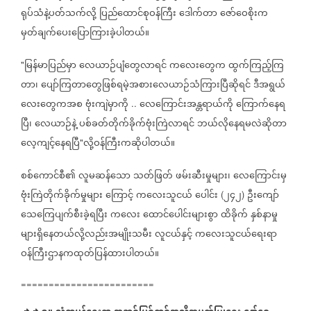
ရုပ်သံနဲ့ပတ်သက်လို့
ပြည်ထောင်စုဝန်ကြီး
ဒေါက်တာ
ဇော်ဝေစိုးက
မှတ်ချက်ပေးပြောကြားခဲ့ပါတယ်။
မြန်မာပြည်မှာ
လေယာဉ်ပျံတွေလာရင်
ကလေးတွေက
ထွက်ကြည့်ကြ
"
တာ၊
ပျော်ကြတာတွေဖြစ်ရမဲ့အစားလေယာဉ်သံကြားပြီဆိုရင်
ဒီအရွယ်
လေးတွေကအစ
ဗုံးကျဲမှာကို
လေကြောင်းအန္တရာယ်ကို
ကြောက်နေရ
..
ပြီ၊
လေယာဉ်နဲ့
ပစ်ခတ်တိုက်ခိုက်ဗုံးကြဲလာရင်
ဘယ်လိုနေရမလဲဆိုတာ
လေ့ကျင့်နေရပြီ
လို့ဝန်ကြီးကဆိုပါတယ်။
"
စစ်ကောင်စီ၏
လူမဆန်သော
သတ်ဖြတ်
ဖမ်းဆီးမှုများ၊
လေကြောင်းမှ
ဗုံးကြဲတိုက်ခိုက်မှုများ
ကြောင့်
ကလေးသူငယ်
ပေါင်း
၂၄၂
ဦးကျော်
(
)
သေကြေပျက်စီးခဲ့ရပြီး
ကလေး
ထောင်ပေါင်းများစွာ
ထိခိုက်
နှစ်နာမှု
များရှိနေတယ်လို့လည်းအမျိုးသမီး
လူငယ်နှင့်
ကလေးသူငယ်ရေးရာ
ဝန်ကြီးဌာနကထုတ်ပြန်ထားပါတယ်။
========================