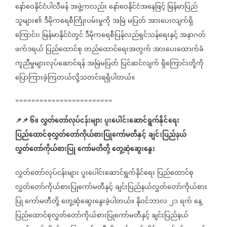
နော်ဝေနိုင်ငံပါလီမန်
အဖွဲ့ကလည်း
နော်ဝေနိုင်ငံအနေဖြင့်
မြန်မာပြည်
သူများ၏
ဒီမိုကရေစီကြိုးပမ်းမှုကို
အမြဲ
မပြတ်
အားပေးလျက်ရှိ
ကြောင်း၊
မြန်မာနိုင်ငံတွင်
ဒီမိုကရေစီပြန်လည်ရှင်သန်ရေးနှင့်
အနာဂတ်
ဖက်ဒရယ်
ပြည်ထောင်စု
တည်ထောင်ရေးအတွက်
အားပေးထောက်ခံ
ကူညီမှုများလုပ်ဆောင်ရန်
အမြဲမပြတ်
ပြင်ဆင်လျက်
ရှိကြောင်းတို့ကို
ပြောကြားခဲ့ကြတယ်လို့သတင်းရရှိပါတယ်။
========================
📌
📌
၆။
လွှတ်တော်လုပ်ငန်းများ
ပူးပေါင်းဆောင်ရွက်နိုင်ရေး
ပြည်ထောင်စုလွှတ်တော်ကိုယ်စားပြုကော်မတီနှင့်
ချင်းပြည်နယ်
လွှတ်တော်ကိုယ်စားပြု
ကော်မတီတို့
တွေ့ဆုံဆွေးနွေး
လွှတ်တော်လုပ်ငန်းများ
ပူးပေါင်းဆောင်ရွက်နိုင်ရေး
ပြည်ထောင်စု
လွှတ်တော်ကိုယ်စားပြုကော်မတီနှင့်
ချင်းပြည်နယ်လွှတ်တော်ကိုယ်စား
ပြု
ကော်မတီတို့
တွေ့ဆုံဆွေးနွေးခဲ့ပါတယ်။
နိုဝင်ဘာလ
၂၁
ရက်
နေ့
ပြည်ထောင်စုလွှတ်တော်ကိုယ်စားပြုကော်မတီနှင့်
ချင်းပြည်နယ်