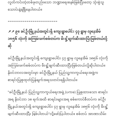
လွတ်ကင်းတဲ့တစ်ခုတည်းသော
ဘဏ္ဍာရေးစနစ်ဖြစ်ပြီးတော့
သုံးစွဲသူ
သောင်းနဲ့ချီရှိနေပါတယ်။
========================
📌
📌
၉။
ခင်ဦးမြို့နယ်အတွင်းရှိ
ကျေးရွာပေါင်း
၄၇
ရွာမှ
လူနေအိမ်
၁၈၅၆
လုံးကို
အကြမ်းဖက်စစ်တပ်က
မီးရှို့ဖျက်ဆီးထားပြီးဖြစ်တယ်လို့
ဆို
ခင်ဦးမြို့နယ်အတွင်းရှိ
ကျေးရွာပေါင်း
၄၇
ရွာမှ
လူနေအိမ်
၁၈၅၆
လုံးကို
အကြမ်းဖက်စစ်တပ်က
မီးရှို့ဖျက်ဆီးထားပြီးဖြစ်တယ်လို့ဆိုပါတယ်။
နိုဝင်ဘာလအတွင်းမှာ
ခင်ဦးမြို့နယ်
ပြည်သူ့ကာကွယ်ရေးအဖွဲ့က
စာရင်းပြုစုထုတ်ပြန်ချက်အရသတင်းရရှိပါတယ်။
ခင်ဦးမြို့နယ်
ပြည်သူ့ကာကွယ်ရေးအဖွဲ့
ပကဖ
ပြုစုထားသော
စာရင်း
"
(
)
အရ
နိုဝင်ဘာ
၁၈
ရက်အထိ
စာရင်းများအရ
စစ်ကောင်စီတပ်က
ခင်ဦး
မြို့နယ်အတွင်းရှိ
ကျေးရွာပေါင်း
၄၇
ရွာမှ
လူနေအိမ်
၁၈၅၆
လုံးကို
မီးရှို့
ဖျက်ဆီးထားပြီး
ဖြစ်ပါတယ်
လို့ဖော်ပြပါတယ်။
စစ်တပ်
အာဏာသိမ်း
"