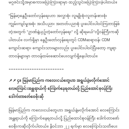
မဂ္ဂဇင်းသို့အမှာစကားပြောကြားရာမှာ
ထည့်သွင်းပြောကြားခဲ့ပါတယ်။
မြန်မာ့
နွေဦး
တော်လှန်
ရေးဟာ
အလွှာစုံ၊
လူမျိုးစုံ၊လူတန်းစားစုံ၊
"
ကျွမ်းကျင်မှုအစုံ၊
အသိပညာ၊
အတတ်ပညာစုံ
ပူး
ပေါင်းပါဝင်ကြတာဖြစ်
တဲ့အတွက်
ဥာဏ်နဲ့ယှဥ်တဲ့တော်လှန်
ရေး
လို့
ဆိုရမယ်
လို့ဝန်ကြီးကဆို
"
"
"
ပါတယ်။
လက်ရှိမှာ
နွေဦးတော်လှန်ရေးတွင်
ဆရာဝန်၊
CDM
CDM
ကျောင်းဆရာ၊
ကျောင်းသားများလည်း
ပူးပေါင်းပါဝင်ပြီးတော့
ကျရာ
တာဝန်များမှာ
တာဝန်ထမ်းဆောင်ပေးလျက်ရှိနေပါတယ်။
========================
📌
📌
၄။
မြန်မာပြည်က
ကလေးငယ်တွေဟာ
အရွယ်နဲ့မလိုက်အောင်
လေကြောင်းအန္တရာယ်ကို
ကြောက်နေရတယ်လို့
ပြည်ထောင်စုဝန်ကြီး
ဒေါက်တာဇော်ဝေစိုးဆို
မြန်မာပြည်က
ကလေးငယ်တွေဟာ
အရွယ်နဲ့မလိုက်အောင်
လေကြောင်း
အန္တရာယ်ကို
ကြောက်နေရတယ်လို့
ပြည်ထောင်စုဝန်ကြီး
ဒေါက်တာဇော်
ဝေစိုးကဆိုလိုက်ပါတယ်။
နိုဝင်ဘာ
၂၂
ရက်မှာ
လေကြောင်းသတိပေး