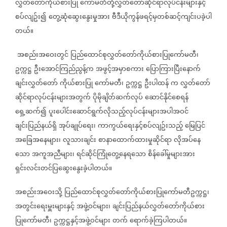
လွှတ်တော်ကိုယ်စားပြု
ကော်မတီတို့လွှတ်တော်ဆိုင်ရာလုပ်ငန်းများနှင့်
စပ်လျဥ်း၍
တွေ့ဆုံဆွေးနွေးမှုအား
ဗီဒီယိုကွန်ဖရင့်မှတစ်ဆင့်ကျင်းပခဲ့ပါ
တယ်။
အစည်းအဝေးတွင်
ပြည်ထောင်စုလွှတ်တော်ကိုယ်စားပြုကော်မတီ၊
ဥက္ကဋ္ဌ
ဦးအောင်ကြည်ညွန့်က
အဖွင့်အမှာစကား
ပြောကြားပြီးနောက်
ချင်းလွှတ်တော်
ကိုယ်စားပြု
ကော်မတီ၊
ဥက္ကဋ္ဌ
ဦးပါထန်
က
လွှတ်တော်
ဆိုင်ရာလုပ်ငန်းများအတွက်
ပိုမိုချိတ်ဆက်လုပ်
ဆောင်နိုင်စေရန်
ရှေ့ဆက်၍
ပူးပေါင်းဆောင်ရွက်လိုသည့်လုပ်ငန်းများအပါအဝင်
ချင်းပြည်နယ်ရှိ
အုပ်ချုပ်ရေး၊
ကာကွယ်ရေးနှင့်စပ်လျဥ်းသည့်
မြေပြင်
အခြေအနေများ၊
လူသားချင်း
စာနာထောက်ထားမှုဆိုင်ရာ
လိုအပ်နေ
သော
အကူအညီများ၊
ရင်ဆိုင်ကြုံတွေ့နေရသော
စိန်ခေါ်မှုများအား
ရှင်းလင်းတင်ပြဆွေးနွေးခဲ့ပါတယ်။
အစည်းအဝေးသို့
ပြည်ထောင်စုလွှတ်တော်ကိုယ်စားပြုကော်မတီဥက္ကဋ္ဌ၊
အတွင်းရေးမှူးများနှင့်
အဖွဲ့ဝင်များ၊
ချင်းပြည်နယ်လွှတ်တော်ကိုယ်စား
ပြုကော်မတီ၊
ဥက္ကဋ္ဌနှင့်အဖွဲ့ဝင်များ
တက်
ရောက်ခဲ့ကြပါတယ်။