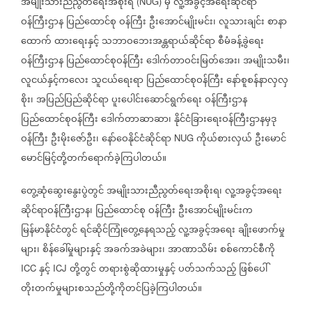
အမျိုးသားညီညွတ်ရေးအစိုးရ
မှ
လူ့အခွင့်အရေးဆိုင်ရာ
(NUG)
ဝန်ကြီးဌာန
ပြည်ထောင်စု
ဝန်ကြီး
ဦးအောင်မျိုးမင်း၊
လူသားချင်း
စာနာ
ထောက်
ထားရေးနှင့်
သဘာဝဘေးအန္တရာယ်ဆိုင်ရာ
စီမံခန့်ခွဲရေး
ဝန်ကြီးဌာန
ပြည်ထောင်စုဝန်ကြီး
ဒေါက်တာဝင်းမြတ်အေး၊
အမျိုးသမီး၊
လူငယ်နှင့်ကလေး
သူငယ်ရေးရာ
ပြည်ထောင်စုဝန်ကြီး
နော်စူစန်နာလှလှ
စိုး၊
အပြည်ပြည်ဆိုင်ရာ
ပူးပေါင်းဆောင်ရွက်ရေး
ဝန်ကြီးဌာန
ပြည်ထောင်စုဝန်ကြီး
ဒေါက်တာဆာဆာ၊
နိုင်ငံခြားရေးဝန်ကြီးဌာနမှဒု
ဝန်ကြီး
ဦးမိုးဇော်ဦး၊
နော်ဝေနိုင်ငံဆိုင်ရာ
ကိုယ်စားလှယ်
ဦးမောင်
NUG
မောင်မြင့်တို့တက်ရောက်ခဲ့ကြပါတယ်။
တွေ့ဆုံဆွေးနွေးပွဲတွင်
အမျိုးသားညီညွတ်ရေးအစိုးရ၊
လူ့အခွင့်အရေး
ဆိုင်ရာဝန်ကြီးဌာန၊
ပြည်ထောင်စု
ဝန်ကြီး
ဦးအောင်မျိုးမင်းက
မြန်မာနိုင်ငံတွင်
ရင်ဆိုင်ကြုံတွေ့နေရသည့်
လူ့အခွင့်အရေး
ချိုးဖောက်မှု
များ၊
စိန်ခေါ်မှုများနှင့်
အခက်အခဲများ၊
အာဏာသိမ်း
စစ်ကောင်စီကို
နှင့်
တို့တွင်
တရားစွဲဆိုထားမှုနှင့်
ပတ်သက်သည့်
ဖြစ်ပေါ်
ICC
ICJ
တိုးတက်မှုများစသည်တို့ကိုတင်ပြခဲ့ကြပါတယ်။