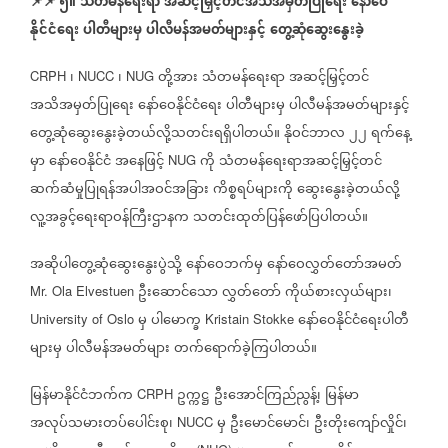
📌
📌
၅။
သံတမန်ရေးရာ
အဆင့်မြှင့်တင်အသိအမှတ်ပြုရေး
နော်ဝေ
နိုင်ငံရေး
ပါတီများမှ
ပါလီမန်အမတ်များနှင့်
တွေ့ဆုံဆွေးနွေးခဲ့
၊
၊
တို့အား
သံတမန်ရေးရာ
အဆင့်မြှင့်တင်
CRPH
NUCC
NUG
အသိအမှတ်ပြုရေး
နော်ဝေနိုင်ငံရေး
ပါတီများမှ
ပါလီမန်အမတ်များနှင့်
တွေ့ဆုံဆွေးနွေးခဲ့တယ်လို့သတင်းရရှိပါတယ်။
နိုဝင်ဘာလ
၂၂
ရက်နေ့
မှာ
နော်ဝေနိုင်ငံ
အနေဖြင့်
ကို
သံတမန်ရေးရာအဆင့်မြှင့်တင်
NUG
ဆက်ဆံမှုပြုရန်အပါအဝင်အခြား
ကိစ္စရပ်များကို
ဆွေးနွေးခဲ့တယ်လို့
လူ့အခွင့်ရေးရာဝန်ကြီးဌာနက
သတင်းထုတ်ပြန်ဖော်ပြပါတယ်။
အဆိုပါတွေ့ဆုံဆွေးနွေးပွဲသို့
နော်ဝေဘက်မှ
နော်ဝေလွှတ်တော်အမတ်
ဦးဆောင်သော
လွှတ်တော်
ကိုယ်စားလှယ်များ၊
Mr. Ola Elvestuen
မှ
ပါမောက္ခ
နော်ဝေနိုင်ငံရေးပါတီ
University of Oslo
Kristain Stokke
များမှ
ပါလီမန်အမတ်များ
တက်ရောက်ခဲ့ကြပါတယ်။
မြန်မာနိုင်ငံဘက်က
ဥက္ကဋ္ဌ
ဦးအောင်ကြည်ညွန့်၊
မြန်မာ
CRPH
အလုပ်သမားတပ်ပေါင်းစု၊
မှ
ဦးမောင်မောင်၊
ဦးတိုးကျော်လှိုင်၊
NUCC