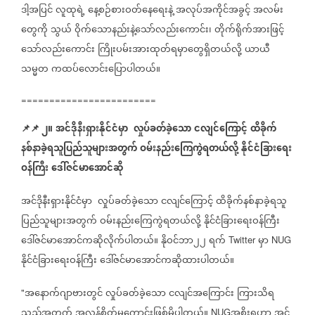
ဒါ့အပြင်
လူထုရဲ့
နေ့စဉ်စားဝတ်နေရေးနဲ့
အလုပ်အကိုင်အခွင့်
အလမ်း
တွေကို
သွယ်
ဝိုက်သောနည်းနဲ့သော်လည်းကောင်း၊
တိုက်ရိုက်အားဖြင့်
သော်လည်းကောင်း
ကြိုးပမ်းအားထုတ်ရမှာတွေရှိတယ်လို့
ယာယီ
သမ္မတ
ကထပ်လောင်းပြောပါတယ်။
========================
📌
📌
၂။
အင်ဒိုနီးရှားနိုင်ငံမှာ
လှုပ်ခတ်ခဲ့သော
ငလျင်ကြောင့်
ထိခိုက်
နစ်နာခဲ့ရသူပြည်သူများအတွက်
ဝမ်းနည်းကြေကွဲရတယ်လို့
နိုင်ငံခြားရေး
ဝန်ကြီး
ဒေါ်ဇင်မာအောင်ဆို
အင်ဒိုနီးရှားနိုင်ငံမှာ
လှုပ်ခတ်ခဲ့သော
ငလျင်ကြောင့်
ထိခိုက်နစ်နာခဲ့ရသူ
ပြည်သူများအတွက်
ဝမ်းနည်းကြေကွဲရတယ်လို့
နိုင်ငံခြားရေးဝန်ကြီး
ဒေါ်ဇင်မာအောင်ကဆိုလိုက်ပါတယ်။
နိုဝင်ဘာ၂၂
ရက်
မှာ
Twitter
NUG
နိုင်ငံခြားရေးဝန်ကြီး
ဒေါ်ဇင်မာအောင်ကဆိုထားပါတယ်။
အနောက်ဂျာဗားတွင်
လှုပ်ခတ်ခဲ့သော
ငလျင်အကြောင်း
ကြားသိရ
"
သည့်အတွက်
အလွန်စိတ်မကောင်းဖြစ်မိပါတယ်။
အစိုးရဟာ
အင်
NUG