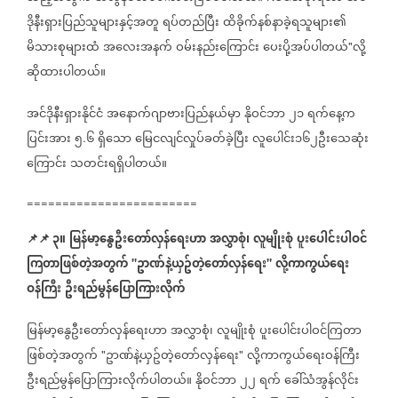
ဒိုနီးရှားပြည်သူများနှင့်အတူ
ရပ်တည်ပြီး
ထိခိုက်နစ်နာခဲ့ရသူများ၏
မိသားစုများထံ
အလေးအနက်
ဝမ်းနည်းကြောင်း
ပေးပို့အပ်ပါတယ်
လို့
"
ဆိုထားပါတယ်။
အင်ဒိုနီးရှားနိုင်ငံ
အနောက်ဂျာဗားပြည်နယ်မှာ
နိုဝင်ဘာ
၂၁
ရက်နေ့က
ပြင်းအား
၅
၆
ရှိသော
မြေငလျင်လှုပ်ခတ်ခဲ့ပြီး
လူပေါင်း၁၆၂ဦးသေဆုံး
.
ကြောင်း
သတင်းရရှိပါတယ်။
========================
📌
📌
၃။
မြန်မာ့
နွေဦး
တော်လှန်
ရေးဟာ
အလွှာစုံ၊
လူမျိုးစုံ
ပူးပေါင်းပါဝင်
ကြတာဖြစ်တဲ့အတွက်
ဥာဏ်နဲ့ယှဥ်တဲ့တော်လှန်
ရေး
လို့ကာကွယ်ရေး
"
"
ဝန်ကြီး
ဦးရည်မွန်ပြောကြားလိုက်
မြန်မာ့
နွေဦး
တော်လှန်
ရေးဟာ
အလွှာစုံ၊
လူမျိုးစုံ
ပူးပေါင်းပါဝင်ကြတာ
ဖြစ်တဲ့အတွက်
ဥာဏ်နဲ့ယှဥ်တဲ့တော်လှန်
ရေး
လို့ကာကွယ်ရေးဝန်ကြီး
"
"
ဦးရည်မွန်ပြောကြားလိုက်ပါတယ်။
နိုဝင်ဘာ
၂၂
ရက်
ခေါ်သံအွန်လိုင်း