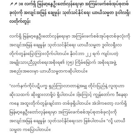
📌
📌
၁။
လက်ရှိ
မြန်မာ့နွေဦးတော်လှန်ရေးမှာ
အကြမ်းဖက်စစ်အုပ်စုတစ်
ခုလုံးကို
အလျင်အမြန်
ချေမှုန်း
သုတ်သင်နိုင်ရေး
ယာယီသမ္မတ
ဒူဝါလရှီး
လတိုက်တွန်း
လက်ရှိ
မြန်မာ့နွေဦးတော်လှန်ရေးမှာ
အကြမ်းဖက်စစ်အုပ်စုတစ်ခုလုံးကို
အလျင်အမြန်
ချေမှုန်း
သုတ်သင်နိုင်ရေး
ယာယီသမ္မတ
ဒူဝါလရှီးလ
တိုက်တွန်းပြောကြားလိုက်ပါတယ်။
နိုဝင်ဘာ
၂၂
ရက်
ကျင်းပတဲ့
အမျိုးသားညီညွတ်ရေးအစိုးရ၏
၇၅
ကြိမ်မြောက်
အစိုးရအဖွဲ့
(
)
အစည်းအဝေးမှာ
ယာယီသမ္မတကဆိုပါတယ်။
လက်နက်ကိုင်ပဋိပက္ခ
ရှည်ကြာလာတာနဲ့အမျှ
တိုင်းပြည်နဲ့
လူထုဟာ
"
ဆိုးသထက်
ဆိုးရွားလာဖို့ပဲ
ရှိပါတယ်။
ဒါ့ကြောင့်
ကျွန်တော်က
ဒီနေရာ
ကနေ
အထူးတိုက်တွန်းချင်တာ
တစ်ခုရှိပါတယ်။
အဲဒါကတော့
လက်ရှိ
မြန်မာ့နွေဦးတော်လှန်ရေးမှာ
အကြမ်းဖက်စစ်အုပ်စုတစ်ခုလုံးကို
အလျင်အမြန်
ချေမှုန်း
သုတ်သင်နိုင်ရေးသာ
ဖြစ်ပါတယ်။
လို့
ယာယီ
"
သမ္မတ
ကပြောပါတယ်။