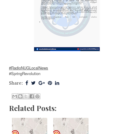
#RadioNUGLocalNews
#SpringRevolution
Share:
Related Posts: