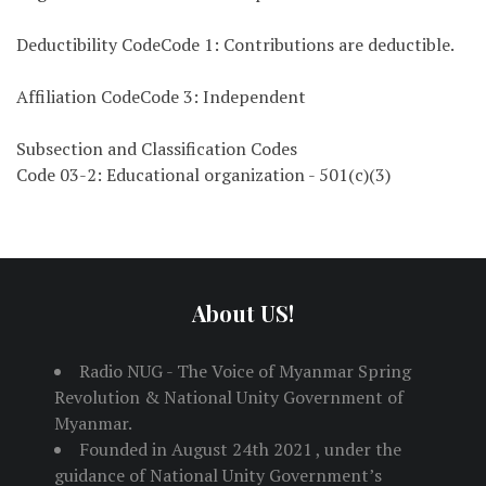
Deductibility CodeCode 1: Contributions are deductible.
Affiliation CodeCode 3: Independent
Subsection and Classification Codes
Code 03-2: Educational organization - 501(c)(3)
About US!
Radio NUG - The Voice of Myanmar Spring
Revolution & National Unity Government of
Myanmar.
Founded in August 24th 2021 , under the
guidance of National Unity Government’s