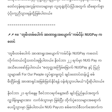
တော်လှန်ရေးအလွန်ကာလများမှာ
လူထုနဲ့တိုင်းပြာ်အတွက်
ထိရောက်စွာ
ပံ့ပိုးကူညီသွားရန်တို့ဖြစ်ပါတယ်။
========================
📌
📌
၈။
တူမီးတစ်ပေါက်
အာဏာရူးအပျောက်
ကမ်ပိန်း
က
“
”
NUGPay
စတင်
တူမီးတစ်ပေါက်
အာဏာရူးအပျောက်
ကမ်ပိန်း
ကစတင်
“
”
NUGPay
လိုက်တယ်လို့သတင်းရရှိပါတယ်။
နိုဝင်ဘာ
၂၂
ရက်မှာ
က
NUG Pay
အသိပေးဖော်ပြပါတယ်။
စတုတ္ထအကြိမ်မြောက်
နှင့်
ပြည်
"
NUGPay
သူများ၏
လှုပ်ရှားမှုတွင်
ချင်းတောင်တန်း၌
စစ်
For Our People
မီးငြိမ်း၍
အာဏာရှင်အမြစ်ဖြတ်နိုင်ရန်
ဝန်းရံသွားပါမယ်
လို့ဆိုပါတယ်။
"
နိုဝင်ဘာ
၂၁
ရက်နေ့မှ
ဒီဇင်ဘာ၁ရက်နေ့အထိ
ချင်းပြည်နယ်အတွက်
လှူဒါန်းမှုများအား
လက်ခံသွားမှာ
ဖြစ်ပြီး
တိုက်ပွဲဒေသများအရောက်
ပေးပို့သွားမှာ
ဖြစ်ပါတယ်။
ဟာ
စစ်ကောင်စီလက်အောက်က
NUG Pay