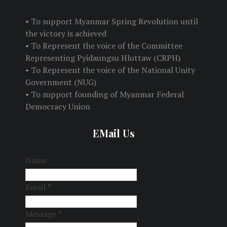
• To support Myanmar Spring Revolution until
the victory is achieved
• To Represent the voice of the Committee
Representing Pyidaungsu Hluttaw (CRPH)
• To Represent the voice of the National Unity
Government (NUG)
• To support founding of Myanmar Federal
Democracy Union
EMail Us
Name
Email
*
Message
*