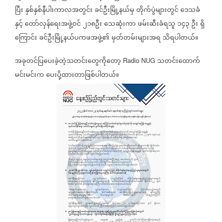
ပြီး
နှစ်နှစ်နီပါးကာလအတွင်း
ခင်ဦးမြို့နယ်မှ
တိုက်ပွဲများတွင်
ဒေသခံ
နှင့်
တော်လှန်ရေးအဖွဲ့ဝင်
၂၁၈ဦး
သေဆုံးကာ
ဖမ်းဆီးခံရသူ
၁၄၃
ဦး
ရှိ
ကြောင်း
ခင်ဦးမြို့နယ်ပကဖအဖွဲ့၏
မှတ်တမ်းများအရ
သိရပါတယ်။
အခုတင်ပြပေးခဲ့တဲ့သတင်းတွေကိုတော့
သတင်းထောက်
Radio NUG
မင်းမင်းက
ပေးပို့ထားတာဖြစ်ပါတယ်။