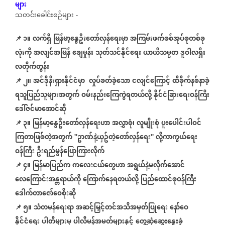
များ
သတင်းခေါင်းစဉ်များ
-
📌 ၁။
လက်ရှိ
မြန်မာ့နွေဦးတော်လှန်ရေးမှာ
အကြမ်းဖက်စစ်အုပ်စုတစ်ခု
လုံးကို
အလျင်အမြန်
ချေမှုန်း
သုတ်သင်နိုင်ရေး
ယာယီသမ္မတ
ဒူဝါလရှီး
လတိုက်တွန်း
📌
၂။
အင်ဒိုနီးရှားနိုင်ငံမှာ
လှုပ်ခတ်ခဲ့သော
ငလျင်ကြောင့်
ထိခိုက်နစ်နာခဲ့
ရသူပြည်သူများအတွက်
ဝမ်းနည်းကြေကွဲရတယ်လို့
နိုင်ငံခြားရေးဝန်ကြီး
ဒေါ်ဇင်မာအောင်ဆို
📌
၃။
မြန်မာ့
နွေဦး
တော်လှန်
ရေးဟာ
အလွှာစုံ၊
လူမျိုးစုံ
ပူးပေါင်းပါဝင်
ကြတာဖြစ်တဲ့အတွက်
ဥာဏ်နဲ့ယှဥ်တဲ့တော်လှန်
ရေး
လို့ကာကွယ်ရေး
"
"
ဝန်ကြီး
ဦးရည်မွန်ပြောကြားလိုက်
📌
၄။
မြန်မာပြည်က
ကလေးငယ်တွေဟာ
အရွယ်နဲ့မလိုက်အောင်
လေကြောင်းအန္တရာယ်ကို
ကြောက်နေရတယ်လို့
ပြည်ထောင်စုဝန်ကြီး
ဒေါက်တာဇော်ဝေစိုးဆို
📌
၅။
သံတမန်ရေးရာ
အဆင့်မြှင့်တင်အသိအမှတ်ပြုရေး
နော်ဝေ
နိုင်ငံရေး
ပါတီများမှ
ပါလီမန်အမတ်များနှင့်
တွေ့ဆုံဆွေးနွေးခဲ့