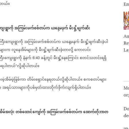
ါတယ်။
Em
ေးရွာကို
အကြမ်းဖက်စစ်တပ်က
ယနေ့မနက်
မီးရှို့ဖျက်ဆီး
Au
ကြီးကျေးရွာကို
အကြမ်းဖက်စစ်တပ်က
ယနေ့မနက်
မီးရှို့ဖျက်ဆီးခဲ့ပါ
Re
များက
လူနေအိမ်များကို
မီးရှို့ဖျက်ဆီးခဲ့တာလို့
ကောလင်း
La
ြီးကျေးရွာကို
နံနက်
ခန့်တွင်
မီးရှို့နေကြောင်း
စတင်သတင်းရရှိ
6:40
ခံခဲ့ရပါတယ်
လို့ဆိုပါတယ်။
"
းမဲ့အိမ်မဲ့ဖြစ်ကာ
တိမ်းရှောင်နေရတယ်လို့ဆိုပါတယ်။
စကစတပ်များ
ာ
အရပ်သားများကိုပစ်မှတ်ထားတိုက်ခိုက်လျက်ရှိပါတယ်။
Mo
or
Do
ိမ်အလုံး
တစ်ထောင်ကျော်ကို
အကြမ်းဖက်စစ်တပ်က
အောက်တိုဘာတ
de