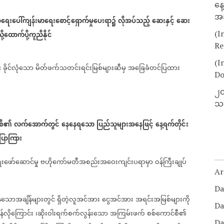
နေ
အခ
ရေးပေါ်ကျန်းမာရေးစောင့်ရှောက်မှုပေးရာ၌
လိုအပ်သည့်
ဆေးနှင့်
ဆေး
(I
ို့ထောက်ပို့ကူညီနိုင်
Re
(I
်
ခိုင်လုံသော
မိတ်ဖက်သတင်းရင်းမြစ်များဆီမှ
အခြေခံတင်ပြထား
Do
၂၀
သတ
်စီ၏
လက်အောက်တွင်
နေနေရသော
ပြည်သူများအနေဖြင့်
နေ့ရက်တိုင်း
ပြောကြား
ဖော်ဆောင်မှု
ဗဟိုကော်မတီအစည်းအဝေးကျင်းပရာမှာ
ဝန်ကြီးချုပ်
Ar
Da
နေသောအချိန်များတွင်
ရှိတဲ့လူအင်အား
ငွေအင်အား
အရင်းအမြစ်များကို
Da
်လိုကြောင်း
၊ဆိုးဝါးရက်စက်လွန်းသော
အကြမ်းဖက်
စစ်ကောင်စီ၏
Da