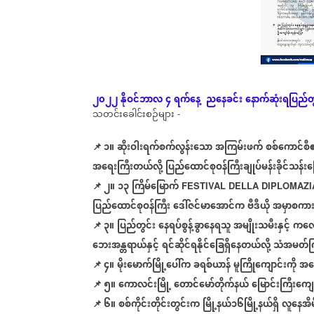
၂၀၂၂
နိုဝင်ဘာလ
၄
ရက်နေ့
ညနေခင်း
နောက်ဆုံး
ရပြည်တ
သတင်းခေါင်းစဉ်များ
-
📌 ၁။
ဆိုးဝါးရက်စက်လွန်းသော
အကြမ်းဖက်
စစ်ကောင်စ
အရေးကြီး
တယ်လို့
ပြည်ထောင်စုဝန်ကြီးချုပ်မန်းခိုင်သန်း
📌
၂။
၁၃
ကြိမ်မြောက်
FESTIVAL DELLA DIPLOMAZ
ပြည်ထောင်စုဝန်ကြီး
ဒေါ်ဇင်မာအောင်က
ဗီဒီယို
အမှာစကား
📌
၃။
ပြည်တွင်း
နေရပ်စွန့်ခွာနေရသူ
အမျိုးသမီးနှင့်
ကလေ
ဘေးအန္တရာယ်နှင့်
ရင်ဆိုင်ရနိုင်ခြေရှိနေတယ်လို့
သံအမတ်က
📌
၄။
မိုး
မောက်မြို့
ပေါ်က
ခရစ်ယာန်
မူကြို
ကျောင်းကို
အ
မ
📌
၅။
ကောလင်းမြို့
တောင်မော်တိုက်နယ်
မြောင်းကြီးကျေး
📌
၆။
စစ်ကိုင်း
တိုင်းတွင်းက
မြို့နယ်၁၆မြို့နယ်ရှိ
လူနေအိမ