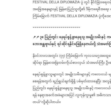
ပွဲ
တွင်
နိုင်ငံခြားရေးဝ
FESTIVAL DELLA DIPLOMAZIA
အခြေအနေများနှင့်
မြန်မာပြည်သူတို့၏
ဒီမိုကရေစီအရေး
ကြိမ်မြောက်
ပွဲကိုအ
FESTIVAL DELLA DIPLOMAZIA
========================
📌
📌
၃။
ပြည်တွင်း
နေရပ်စွန့်ခွာနေရသူ
အမျိုးသမီးနှင့်
ကလ
ဘေးအန္တရာယ်နှင့်
ရင်ဆိုင်ရနိုင်ခြေရှိနေတယ်လို့
သံအမတ်က
နိုဝင်ဘာလအတွင်း
၇၇
ကြိမ်မြောက်
ကုလသမဂ္ဂအထွေထ
(
)
ဆိုင်ရာ
မြန်မာအမြဲတမ်းကိုယ်စားလှယ်
သံအမတ်ကြီး
ဦးက
နေရပ်စွန့်ခွာသူများတွင်
အမျိုးသမီးများနှင့်
ကလေးငယ်
မ
စေရန်အတွက်
ရည်ရွယ်ချက်ရှိရှိ
ပစ်မှတ်ထားနေပြီး
အလွန်
ပြည်တွင်း
နေရပ်စွန့်ခွာနေရသူ
အမျိုးသမီးနှင့်
ကလေးငယ်မျ
ရန်
နေရာအခက်အခဲများအပြင်
လူကုန်ကူးမှု၏
အဓိကသား
တယ်
လို့ဆိုပါတယ်။
"