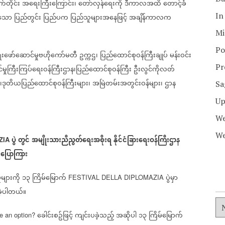
က်တိုင်း
အရေးကြီးကြောင်း၊
တော်လှန်ရေးကို
ဒီကာလအထိ
တောင့်ခံ
In
းသော
ပြည်တွင်း
ပြည်ပက
ပြည်သူများအနေဖြင့်
အချိန်ကာလက
Mi
Po
ရေးဖော်ဆောင်မှုဗဟိုကော်မတီ
ဥက္ကဌ၊
ပြည်ထောင်စုဝန်ကြီးချုပ်
မန်းဝင်း
Pr
်မှုကြီးကြပ်ရေးဝန်ကြီးဌာန၊ပြည်ထောင်စုဝန်ကြီး
ဦးလွင်ကိုလတ်
း၊ဒုတိယပြည်ထောင်စုဝန်ကြီးများ၊
အမြဲတမ်းအတွင်းဝန်များ၊
ဌာန
Sa
Up
We
We
ပွဲ
တွင်
အမျိုးသားညီညွတ်ရေးအစိုးရ
နိုင်ငံခြားရေးဝန်ကြီးဌာန
ZIA
ပြောကြား
ုများကို
၁၃
ကြိမ်မြောက်
ပွဲမှာ
FESTIVAL DELLA DIPLOMAZIA
ခဲ့ပါတယ်။
ခေါင်းစဥ်ဖြင့်
ကျင်းပခဲ့သည့်
အဆိုပါ
၁၃
ကြိမ်မြောက်
 an option?