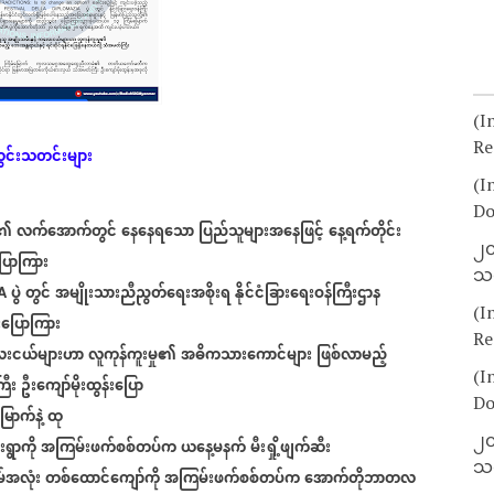
(I
Re
ွင်းသတင်းများ
(I
Do
ီ၏
လက်အောက်တွင်
နေနေရသော
ပြည်သူများအနေဖြင့်
နေ့ရက်တိုင်း
၂၀
ပြောကြား
သတ
ပွဲ
တွင်
အမျိုးသားညီညွတ်ရေးအစိုးရ
နိုင်ငံခြားရေးဝန်ကြီးဌာန
IA
(I
ပြောကြား
Re
းငယ်များဟာ
လူကုန်ကူးမှု၏
အဓိကသားကောင်များ
ဖြစ်လာမည့်
(I
ြီး
ဦးကျော်မိုးထွန်းပြော
Do
ြောက်နဲ့
ထု
၂၀
ရွာကို
အကြမ်းဖက်စစ်တပ်က
ယနေ့မနက်
မီးရှို့ဖျက်ဆီး
သတ
်အလုံး
တစ်ထောင်ကျော်ကို
အကြမ်းဖက်စစ်တပ်က
အောက်တိုဘာတလ