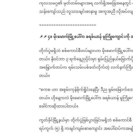
ကုလသမဂ္ဂ၏
မှတ်တမ်းများအရ
လက်ရှိအခြေအနေတွင်
သန်းကျော်သည်
လူသားချင်းစာနာမှု
အကူအညီ
လိုအပ်လျ
========================
📌
📌
၄။
မိုး
မောက်မြို့
ပေါ်က
ခရစ်ယာန်
မူကြို
ကျောင်းကို
တိုက်ပွဲမရှိဘဲ
စစ်ကောင်စီတပ်များဟာ
မိုး
မောက်မြို့
ပေါ်
တယ်။
နိုဝင်ဘာ
၃
ရက်နေ့ညပိုင်းမှာ
ရှမ်းပြည်နယ်မြောက်ပို
အမြှောက်တပ်က
ရမ်းသမ်းပစ်ခတ်လိုက်တဲ့
လက်နက်ကြီး
တယ်။
စကစ
ဟာ
အစွမ်းကုန်မိုက်ရှိုင်း
နေပြီ၊
ဒီည
ရှမ်း
မြောက်
ဒေ
"
တယ်။
ဟို
နေ့ကလဲ
မိုး
မောက်မြို့
ပေါ်က
ခရစ်ယာန်
မူကြို
ကျ
ခေါင်ကဆိုထားပါတယ်။
ကွတ်ခိုင်မြို့နယ်မှာ
တိုက်ပွဲဖြစ်ပွားခြင်းမရှိဘဲ
စစ်ကောင်စီ
ရပ်ကွက်
၅
ရှိ
ကချင်ကျမ်းစာကျောင်း
အပေါ်ထပ်ကအမျိ
(
)