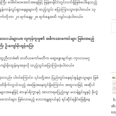
န်ကြီး
ဒေါ်ဇင်မာအောင်အနေဖြင့်
မြန်မာနိုင်ငံတွင်လက်ရှိဖြစ်ပေါ်နေသည့်
ရုန်းကန်လှုပ်ရှားနေမှုများကို
ထည့်သွင်း
ပြောကြားသွားခဲ့ပါတယ်။
၁၃
ောက်တိုဘာ
၂၀
ရက်နေ့မှ
၂၈
ရက်နေ့အထိ
ကျင်းပခဲ့ပါတယ်။
ေးငယ်များဟာ
လူကုန်ကူးမှု၏
အဓိကသားကောင်များ
ဖြစ်လာမည့်
ြီး
ဦးကျော်မိုးထွန်းပြော
ွေညီလာခံ၏
တတိယကော်မတီက
ဆွေနွေးချက်မှာ
ကုလသမဂ္ဂ
ျော်မိုးထွန်းမှအခုလို
ထည့်သွင်းပြောကြားခဲ့ပါတယ်။
ျားလည်း
ပါဝင်ကြောင်း၊
၎င်းတို့အား
ပြည်တွင်းနေရပ်စွန့်ခွာသူများ
ဖြစ်
ထိခိုက်လွယ်သည့်
အခြေအနေတွင်ရှိကြောင်း၊
အထူးသဖြင့်
အဆိုပါ
ားအနေဖြင့်
စားနပ်ရိက္ခာနှင့်
အာဟာရမပြည့်ဝမှု၊
မသန့်ရှင်းမှုနှင့်
ခိုလှုံ
ကောင်များ
ဖြစ်လာမည့်
ဘေးအန္တရာယ်နှင့်
ရင်ဆိုင်ရနိုင်ခြေရှိနေ
ht
ah
us