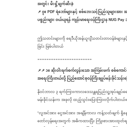
အတွင်း
မီးရှို့ဖျက်ဆီးခဲ့
📌
၇။
ရဲဘော်များနှင့်
စစ်ဘေးသင့်ပြည်သူများအား
အ
PDF
ပစ္စည်းများ
ဝယ်ယူရန်
ကျန်းမာရေးဝန်ကြီးဌာန
သ
NUG Pay
ဤသတင်းများကို
ရေဒီယိုအန်ယူဂျီသတင်းတာဝန်ခံများနှင့
ခြင်း
ဖြစ်ပါတယ်
========================
📌
📌
၁။
ဆိုးဝါးရက်စက်လွန်းသော
အကြမ်းဖက်
စစ်ကောင
အရေးကြီး
တယ်လို့
ပြည်ထောင်စုဝန်ကြီးချုပ်မန်းခိုင်သန်း
နိုဝင်ဘာလ
၃
ရက်ကြားကာလဒေသန္တရပြည်သူ့အုပ်ချုပ်ရေး
မန်းခိုင်သန်းက
အခုလို
ထည့်သွင်းပြောကြားလိုက်ပါတယ်။
လူအင်အား
ငွေအင်အား
အချိန်ကာလ
ကန့်သတ်ချက်
ရှိ
"
တော်လှန်ရေးအတွက်
အဓိကထားပြီး
ကြိုးစားအားထုတ်ရန