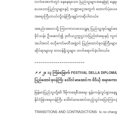
လက်အောက်တွင်
နေနေရသော
ပြည်သူများအနေဖြင့်
နေ့ရ
ပေးသောပြည်သူများနှင့်
ဘဏ္ဍာငွေအတွက်
ထောက်ပံ့ပေ
အရေးကြီးတယ်လို့ဝန်ကြီးချုပ်ကဆိုပါတယ်။
အစည်းအဝေးသို့
ကြားကာလဒေသန္တရ
ပြည်သူ့အုပ်ချုပ်
ခိုင်သန်း
ဦးဆောင်၍
ဒုတိယဥက္ကဌ
၁
၊ပြည်ထဲရေးနှင့်
လူဝင
(
)
အပါအဝင်
ဗဟိုကော်မတီအဖွဲ့ဝင်
ပြည်ထောင်စုဝန်ကြီးမျာ
ဆိုင်ရာများမှ
တာဝန်ရှိသူများ
တက်ရောက်ခဲ့ပါတယ်။
========================
📌
📌
၂။
၁၃
ကြိမ်မြောက်
FESTIVAL DELLA DIPLOMA
ပြည်ထောင်စုဝန်ကြီး
ဒေါ်ဇင်မာအောင်က
ဗီဒီယို
အမှာစကား
မြန်မာပြည်သူတို့၏
ဒီမိုကရေစီအရေး
ရုန်းကန်လှုပ်ရှားနေမှ
နိုင်ငံခြားရေးဝန်ကြီး
ဒေါ်ဇင်မာအောင်ထည့်သွင်းပြောကြား
TRANSITIONS AND CONTRADICTIONS: Is no change