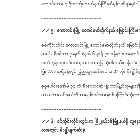
ကျောင်းသား
၄
ဦးလည်း
လက်နက်ကြီးထိမှန်ဒဏ်ရာရခဲ့ပ
========================
📌
📌
၅။
ကောလင်းမြို့
တောင်မော်တိုက်နယ်
မြောင်းကြီးကျ
စစ်ကိုင်းတိုင်း
ကောလင်းမြို့
တောင်မော်တိုက်နယ်၊မြောင်း
တယ်။
နိုဝင်ဘာ
၄
ရက်
နံနက်
၆
နာရီ
၄၀
ခန့်မှာ
စကစတပ်
တော်လှန်ရေးအင်အားစုကအတည်ပြုဆိုပါတယ်။
မြောင်းက
ပြီး
နာရီခန့်တွင်
ပြည်သူနေအိမ်ပေါင်း
လုံး
မီးရှို့
7:05
37
စုစုပေါင်းနေအိမ်
၃၇
လုံးမီးလောင်ဆုံးရှုံးကာပြည်သူများအို
ဟာ
ကောလင်းနယ်ကိုသာလွန်အင်အားနဲ့စစ်ကြောင်းထိုးက
========================
📌
📌
၆။
စစ်ကိုင်း
တိုင်းတွင်းက
မြို့နယ်၁၆မြို့နယ်ရှိ
လူနေအ
လအတွင်း
မီးရှို့ဖျက်ဆီးခဲ့