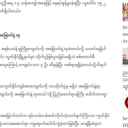
လူဦးရေ
၁
၄
သန်းကျော်အနေဖြင့်
နေရပ်စွန့်ခွာခဲ့ရပြီး
လူပေါင်း
၁၅
၂
.
.
က်ရှိပါတယ်။
Se
se
အ
မြောက်နဲ့
ထု
Ar
က
ခရစ်ယာန်
မူကြို
ကျောင်းကို
အ
မြောက်နဲ့
ထုခဲတယ်လို့
သတင်းရရှိပါ
င်း
ကွတ်ခိုင်မြို့နယ်မှာ
တိုက်ပွဲဖြစ်ပွားခြင်းမရှိဘဲ
စစ်ကောင်စီ
တွေကြောင့်
ကျောင်းသား
၄
ဦး
ထိမှန်ပြီး
ဒဏ်ရာရရှိခဲ့တယ်လို့သိရပါ
ညန
သတ
သကွတ်ခိုင်ကျမ်းစာ
ကျောင်းကို
ဘာတိုက်ပွဲမှ
မရှိပဲ
အ
မြောက်နဲ့ထု
သွ
ောင်းကို
အ
မြောက်နဲ့
ထုတယ်
လို့
ပြည်ထောင်စုဝန်ကြီး
ဒေါက်တာတူး
"
အမြှောက်တပ်က
ရမ်းသမ်းပစ်ခတ်လိုက်တဲ့လက်နက်ကြီးဟာ
ကွတ်ခိုင်
Se
ုးသားအဆောင်မှာ
ကျရောက်ပေါက်ကွဲခဲ့တာဖြစ်ပြီး
တချိန်ထဲမှာပဲ
IF