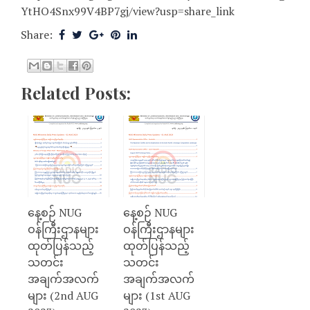
YtHO4Snx99V4BP7gj/view?usp=share_link
Share:
Related Posts:
နေ့စဉ် NUG
နေ့စဉ် NUG
ဝန်ကြီးဌာနများ
ဝန်ကြီးဌာနများ
ထုတ်ပြန်သည့်
ထုတ်ပြန်သည့်
သတင်း
သတင်း
အချက်အလက်
အချက်အလက်
များ (2nd AUG
များ (1st AUG