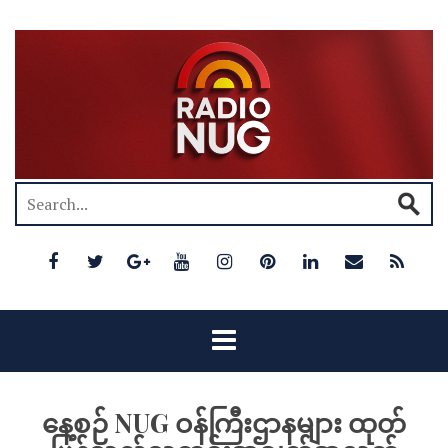
နေ့စဉ် NUG ဝန်ကြီးဌာနများ ထုတ်