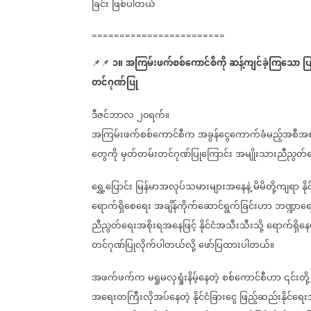
ခြင်း
ဖြစ်ပါတယ်
========================
၁။
အကြမ်းဖက်စစ်ကောင်စီကို
ဆန့်ကျင်ခဲ့ကြသော
ပ
📌📌
တင်ဂုဏ်ပြု
ဒီဇင်ဘာလ
၂၀ရက်။
အကြမ်းဖက်စစ်ကောင်စီက
အခွန်ငွေကောက်ခံမည့်အစီအစ
တွေကို
မှတ်တမ်းတင်ဂုဏ်ပြုကြောင်း
အမျိုးသားညီညွတ်
ရွှေ့ပြောင်း
မြန်မာအလုပ်သမားများအနေနဲ့
မိမိတို့ကျရာ
န
ရောက်ရှိစေရေး
အချိန်ကိုက်ဆောင်ရွက်ခြင်းဟာ
ဘဏ္ဍာရေး
ညီညွတ်ရေးအစိုးရအနေဖြင့်
နိုင်ငံအသီးသီးသို့
ရောက်ရှိနေ
တင်ဂုဏ်ပြုလိုက်ပါတယ်လို့
ဖော်ပြထားပါတယ်။
အဖက်ဖက်က
မရှုမလှရှုံးနိမ့်နေတဲ့
စစ်ကောင်စီဟာ
၎င်းတို့
အရေးတကြီးလိုအပ်နေတဲ့
နိုင်ငံခြားငွေ
ဖြည့်ဆည်းနိုင်ရ