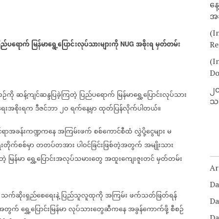
နေ
အခ
(I
ြည်ပရောက်
မြန်မာရွေ့ပြောင်းလုပ်သားများကို
အစိုးရ
မှတ်တမ်း
NUG
Re
(I
Do
၂၀
ဉ်ကို
ဆန့်ကျင်ဆန္ဒပြခဲ့ကြတဲ့
ပြည်ပရောက်
မြန်မာရွှေ့ပြောင်းလုပ်သား
သတ
ရေးအစိုးရက
ဒီဇင်ဘာ
၂ဝ
ရက်နေ့မှာ
ထုတ်ပြန်လိုက်ပါတယ်။
ိုင်ရာအခန်းကဏ္ဍကနေ
အကြမ်းဖက်
စစ်ကောင်စီထံ
လွှဲပို့ငွေများ
မ
တိုက်စစ်မှာ
တတပ်တအား
ပါဝင်ခြင်းဖြစ်တဲ့အတွက်
အမျိုးသား
တဲ့
မြန်မာ
ရွှေ့ပြောင်းအလုပ်သမားတွေ
အထူးကျေးဇူးတင်
မှတ်တမ်း
Ar
Da
သက်ဆိုးရှည်စေရေးနဲ့
ပြည်သူလူထုကို
အကြမ်း
ဖက်သတ်ဖြတ်ရန်
Da
ေးအတွက်
ရွှေ့ပြောင်းမြန်မာ
လုပ်သားတွေဆီကနေ
အခွန်ကောက်ဖို့
စီစဉ်
Da