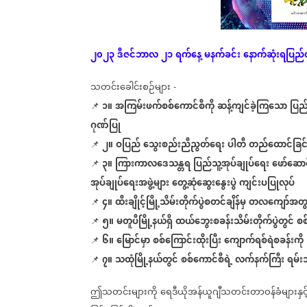
၂၀၂၃
ဒီဇင်ဘာလ
၂၁
ရက်နေ့
မနက်ခင်း
နောက်ဆုံး
ရပြည်
သတင်းခေါင်းစဉ်များ
-
၁။
အကြမ်းဖက်စစ်ကောင်စီကို
ဆန့်ကျင်ခဲ့ကြသော
ပြည
📌
ဂုဏ်ပြု
၂။
ဝပြည်
သွေးစည်းညီညွတ်ရေး
ပါတီ
တည်ထောင်ခြင်
📌
၃။
ကြားကာလဒေသန္တရ
ပြည်သူ့အုပ်ချုပ်ရေး
ဖော်ဆောင်
📌
အုပ်ချုပ်ရေးအဖွဲ့များ
တွေ့ဆုံဆွေးနွေးပွဲ
ကျင်းပပြုလုပ်
၄။
ထီးချိုင့်မြို့သိမ်းတိုက်ပွဲစတင်ချိန်မှ
တလကျော်အတွင
📌
၅။
မတူပီမြို့နယ်ရှိ
ထယ်ဘွေးစခန်းသိမ်းတိုက်ပွဲတွင်
စစ
📌
၆။
မြောင်မှာ
စစ်ကြောင်းထိုးပြီး
ကျောက်ရစ်ရဲစခန်းကို
📌
၇။
သထုံမြို့နယ်တွင်
စစ်ကောင်စီရဲ့
လက်နက်ကြီး
ရမ်း
📌
ဤသတင်းများကို
ရေဒီယိုအန်ယူဂျီသတင်းတာဝန်ခံများနှင့