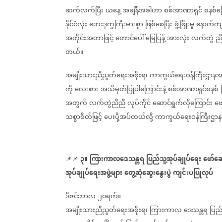
ဆက်လက်ပြီး
ယနေ့
အချိန်အခါဟာ
စစ်အာဏာရှင်
စနစ်ကြ
နိုင်ငံလုံး
ဘေးဒုက္ခကြီးမားစွာ
ဖြစ်စေပြီး
ဖွံ့ဖြိုးမှု
နောက်ကျ
အတိုင်းအတာဖြင့်
တောင်ပေါ်
မြေပြန့်
အားလုံး
လက်တွဲ
ညီ
တယ်။
အမျိုးသားညီညွတ်ရေးအစိုးရ၊
ကာကွယ်ရေးဝန်ကြီးဌာနအန
ကို
လေးစား
အသိမှတ်ပြုပါကြောင်းနဲ့
စစ်အာဏာရှင်စနစ်
အတွက်
လက်တွဲညီညီ
လုပ်ကိုင်
ဆောင်ရွက်လိုကြောင်း
ဖေ
သစ္စာစိတ်ဖြင့်
ပေးပို့အပ်တယ်လို့
ကာကွယ်ရေးဝန်ကြီးဌာ
========================
၃။
ကြားကာလဒေသန္တရ
ပြည်သူ့အုပ်ချုပ်ရေး
ဖော်ဆေ
📌📌
အုပ်ချုပ်ရေးအဖွဲ့များ
တွေ့ဆုံဆွေးနွေးပွဲ
ကျင်းပပြုလုပ်
ဒီဇင်ဘာလ
၂၀ရက်။
အမျိုးသားညီညွတ်ရေးအစိုးရ၊
ကြားကာလ
ဒေသန္တရ
ပြည်