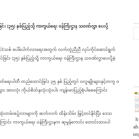
င်း
၃၅
နှစ်ပြည့်သို့
ကာကွယ်ရေး
ဝန်ကြီးဌာန
သဝဏ်လွှာ
ပေးပို့
(
)
ုင်ငံသစ်
ပေါ်ပေါက်လာရေးအတွက်
လက်တွဲညီညီ
လုပ်ကိုင်ဆောင်ရွက်
ခြင်း
၃၅
နှစ်ပြည့်သို့
ကာကွယ်ရေး
ဝန်ကြီးဌာန
သဝဏ်လွှာပေးပို့ခဲ့
(
)
ွတ်ရေးပါတီ
တည်ထောင်ခြင်း
၃၅
နှစ်
ပြည့်တွင်
ဝလူမျိုးများနှင့်တကွ
ဝ
များ
အားလုံး
ကိုယ်စိတ်နှလုံးသုံးပါး
ကျန်းမာပြည့်စုံပါစေကြောင်း
ထုံးတမ်းစဥ်လာများကို
ဆက်လက်
ထိန်းသိမ်း
မြှင့်တင်နိုင်ပြီး
ဒေသ
ht
ကြောင်း
ကာကွယ်ရေး
ဝန်ကြီးဌာနက
ဆုမွန်ကောင်း
တောင်းထားပါ
ah
us