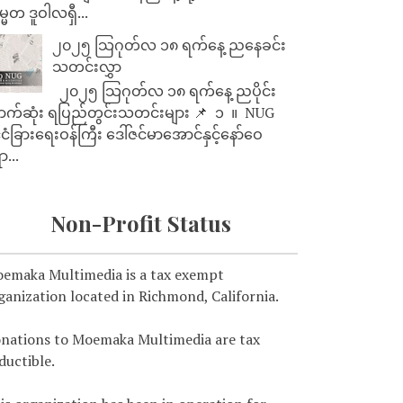
္မတ ဒူဝါလရှီ...
၂၀၂၅ သြဂုတ်လ ၁၈ ရက်နေ့ ညနေခင်း
သတင်းလွှာ
၂၀၂၅ သြဂုတ်လ ၁၈ ရက်နေ့ ညပိုင်း
ာက်ဆုံး ရပြည်တွင်းသတင်းများ 📌 ⁨⁨⁨⁨ ၁ ⁨ ။ ⁨ NUG
ုင်ငံခြားရေးဝန်ကြီး ဒေါ်ဇင်မာအောင်နှင့်နော်ဝေ
ာ...
Non-Profit Status
emaka Multimedia is a tax exempt
ganization located in Richmond, California.
nations to Moemaka Multimedia are tax
ductible.