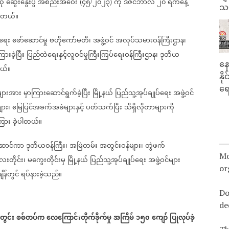
ုံ
ဆွေးနွေးပွဲ
အစည်းအဝေး
၄၅
၂၀၂၃
ကို
ဒီဇင်ဘာလ
၂၀
ရက်နေ့
(
/
)
သမ
ါတယ်။
်ရေး
ဖော်ဆောင်မှု
ဗဟိုကော်မတီ၊
အဖွဲ့ဝင်
အလုပ်သမားဝန်ကြီးဌာန၊
ားခဲ့ပြီး
ပြည်ထဲရေးနှင့်လူဝင်မှုကြီးကြပ်ရေးဝန်ကြီးဌာန၊
ဒုတိယ
နေ
တယ်။
နိ
ရေ
များအား
မှာကြားဆောင်ရွက်ခဲ့ပြီး
မြို့နယ်
ပြည်သူ့အုပ်ချုပ်ရေး
အဖွဲ့ဝင်
ျား၊
မြေပြင်အခက်အခဲများနှင့်
ပတ်သက်ပြီး
သိရှိလိုတာများကို
ကြား
ခဲ့ပါတယ်။
ောင်ကာ
ဒုတိယဝန်ကြီး၊
အမြဲတမ်း
အတွင်းဝန်များ၊
တွဲဖက်
Mo
လေးတိုင်း၊
မကွေးတိုင်းမှ
မြို့နယ်
ပြည်သူ့အုပ်ချုပ်ရေး
အဖွဲ့ဝင်များ
or
ိန်တွင်‌
ရပ်နားခဲ့သည်။
Do
de
ွင်း
စစ်တပ်က
လေကြောင်းတိုက်ခိုက်မှု
အကြိမ်
၁၅၀
ကျော်
ပြုလုပ်ခဲ့