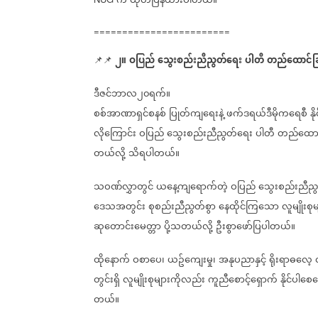
က
ထုတ်ပြန်ထားပါတယ်။
========================
၂။
ဝပြည်
သွေးစည်းညီညွတ်ရေး
ပါတီ
တည်ထောင်ခြ
📌📌
ဒီဇင်ဘာလ၂၀ရက်။
စစ်အာဏာရှင်စနစ်
ပြုတ်ကျရေးနဲ့
ဖက်ဒရယ်ဒီမိုကရေစီ
နိ
လိုကြောင်း
ဝပြည်
သွေးစည်းညီညွတ်ရေး
ပါတီ
တည်ထောင်
တယ်လို့
သိရပါတယ်။
သဝဏ်လွှာတွင်
ယနေ့ကျရောက်တဲ့
ဝပြည်
သွေးစည်းညီည
ဒေသအတွင်း
စုစည်းညီညွတ်စွာ
နေထိုင်ကြသော
လူမျိုးစု
ဆုတောင်းမေတ္တာ
ပို့သတယ်လို့
ဦးစွာဖော်ပြပါတယ်။
ထိုနောက်
ဝစာပေ၊
ယဥ်ကျေးမှု၊
အနုပညာနှင့်
ရိုးရာဓလေ့
တွင်းရှိ
လူမျိုးစုများကိုလည်း
ကူညီစောင့်ရှောက်
နိုင်ပါစေ
တယ်။