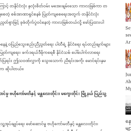
ောင့်
တနိုင်ငံလုံး
နှလုံးစိတ်ဝမ်း
မအေးချမ်းသော
ကာလဖြစ်ကာ
တ
စေတဲ့
စစ်အာဏာရှင်စနစ်
ပြုတ်ကျစေရေးအတွက်
တနိုင်ငံလုံး
ညွတ်စွာဖြင့်
ခုခံတိုက်ပွဲဝင်နေတဲ့
ကာလဖြစ်တယ်လို့
ဖော်ပြထားပါ
Se
se
Ar
ေနဲ့
ဝပြည်သွေးစည်းညီညွတ်ရေး
ပါတီရဲ့
နိုင်ငံရေး
ရပ်တည်ချက်များ
ပြုတ်ကျရေး၊
ဖက်ဒရယ်ဒီမိုကရေစီ
နိုင်ငံသစ်
ပေါ်ပေါက်လာရေး
ာ်ပြရင်း
ဤသဝဏ်လွှာကို
သွေးသောက်
ညီရင်းအကို၊
မောင်ရင်းနှမ
နက
ဆိုပါတယ်။
Ju
Ab
My
ာင်မှု
ဗဟိုကော်မတီနှင့်
မန္တလေးတိုင်း၊
မကွေးတိုင်း
မြို့နယ်
ပြည်သူ့
နေ
သူ့အုပ်ချုပ်ရေး
ဖော်ဆောင်မှု
ဗဟိုကော်မတီနှင့်
မန္တလေးတိုင်း၊
မျ