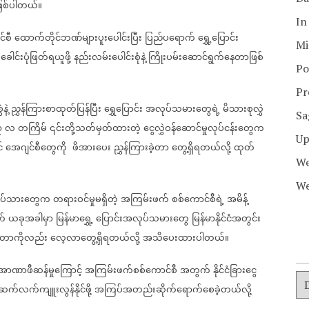
ြစ်ပါတယ်။
In
်စီ
ထောက်တိုင်ဘဏ်များပူးပေါင်းပြီး
ပြည်ပရောက်
ရွှေ့ပြောင်း
Mi
ခေါင်းပုံဖြတ်ရယူဖို့
နည်းလမ်းပေါင်းစုံနဲ့
ကြိုးပမ်းဆောင်ရွက်နေတာဖြစ်
Po
Pr
နဲ့
ညွှန်ကြားစာထုတ်ပြန်ပြီး
ရွှေပြောင်း
အလုပ်သမားတွေရဲ့
မိသားစုလွှဲ
Sa
၃
လ
တကြိမ်
၎င်းတို့သတ်မှတ်ထားတဲ့
ငွေလွှဲဝန်ဆောင်မှုလုပ်ငန်းတွေက
Up
်
အေဂျင်စီတွေကို
ဖိအားပေး
ညွှန်ကြားခဲ့တာ
တွေ့ရှိရတယ်လို့
ထုတ်
We
We
းလုပ်သားတွေက
တရားဝင်မှုမရှိတဲ့
အကြမ်းဖက်
စစ်ကောင်စီရဲ့
အမိန့်
က်
ယခုအခါမှာ
မြန်မာရွှေ့
ပြောင်းအလုပ်သမားတွေ
မြန်မာနိုင်ငံအတွင်း
ာ့တာကိုလည်း
လေ့လာတွေ့ရှိရတယ်လို့
အသိပေးထားပါတယ်။
အာဏာဖီဆန်မှုကြောင့်
အကြမ်းဖက်စစ်ကောင်စီ
အတွက်
နိုင်ငံခြားငွေ
ဆက်လက်ကျူးလွန်နိုင်ဖို့
အကြပ်အတည်းဆိုက်ရောက်စေခဲ့တယ်လို့