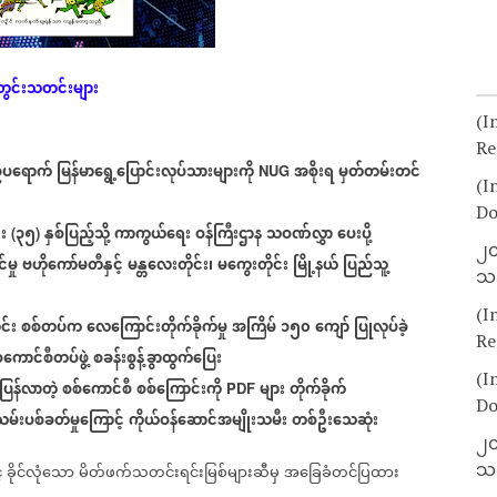
တွင်းသတင်းများ
(I
Re
်ပရောက်
မြန်မာရွေ့ပြောင်းလုပ်သားများကို
အစိုးရ
မှတ်တမ်းတင်
NUG
(I
Do
း
၃၅
နှစ်ပြည့်သို့
ကာကွယ်ရေး
ဝန်ကြီးဌာန
သဝဏ်လွှာ
ပေးပို့
(
)
၂၀
မှု
ဗဟိုကော်မတီနှင့်
မန္တလေးတိုင်း၊
မကွေးတိုင်း
မြို့နယ်
ပြည်သူ့
သတ
(I
်း
စစ်တပ်က
လေကြောင်းတိုက်ခိုက်မှု
အကြိမ်
၁၅၀
ကျော်
ပြုလုပ်ခဲ့
Re
်ကောင်စီတပ်ဖွဲ့
စခန်းစွန့်ခွာထွက်ပြေး
(I
ပြန်လာတဲ့
စစ်ကောင်စီ
စစ်ကြောင်းကို
များ
တိုက်ခိုက်
PDF
Do
သမ်းပစ်ခတ်မှုကြောင့်
ကိုယ်ဝန်ဆောင်အမျိုးသမီး
တစ်ဦးသေဆုံး
၂၀
သတ
်
ခိုင်လုံသော
မိတ်ဖက်သတင်းရင်းမြစ်များဆီမှ
အခြေခံတင်ပြထား