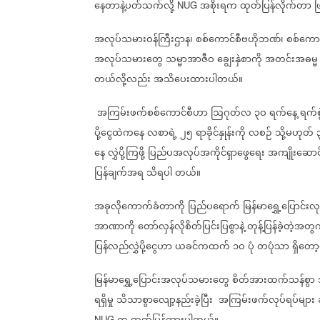
နေတာနဲ့ပတ်သက်လို့
အစိုးရက
ထုတ်ပြန်လိုက်တာ
ဖ
NUG
အလုပ်သမားဝန်ကြီးဌာန၊
စစ်ကောင်စီဗဟိုဘဏ်၊
စစ်ကောင
အလုပ်သမားတွေ
သမ္မာအာဇီဝ
ချွေးနှဲစာကို
အတင်းအဓမ္မ
တယ်လို့လည်း
အသိပေးထားပါတယ်။
အကြမ်းဖက်စစ်ကောင်စီဟာ
ဩဂုတ်လ
၃ဝ
ရက်နေ့
ရက်စွဲ
ပို့ငွေထဲကနေ
လစာရဲ့
၂၅
ရာခိုင်နှုန်းကို
လစဉ်
သို့မဟုတ်
နေ
လွှဲပို့ကြဖို့
ပြည်ပအလုပ်အကိုင်ရှာဖွေရေး
အကျိုးဆောင
ပြန်ချက်အရ
သိရပါ
တယ်။
အခုလိုကောက်ခံတာကို
ပြည်ပရောက်
မြန်မာရွှေ့ပြောင်
အာဏာကို
တော်လှန်လိုစိတ်ပြင်းပြစွာနဲ့
တုန့်ပြန်ခဲ့တဲ့အတွ
ပြန်လည်လွှဲပို့ငွေဟာ
ယခင်ကထက်
၁ဝ
ပုံ
တပုံသာ
ရှိတေ
မြန်မာရွှေ့ပြောင်းအလုပ်သမားတွေ
စိတ်အားထက်သန်စွာ
ရရှိမှု
သိသာစွာလျော့နည်းခဲ့ပြီး
အကြမ်းဖက်လုပ်ရပ်များ
NUG