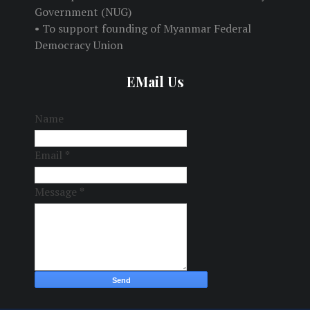
Government (NUG)
• To support founding of Myanmar Federal
Democracy Union
EMail Us
Name
Email
*
Message
*