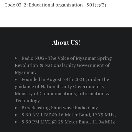
Code 03-2: Educational organization - 501(c)(3)
About US!
Radio NUG - The Voice of Myanmar Spring
Revolution & National Unity Government of
Myanmar.
Founded in August 24th 2021 , under the
guidance of National Unity Government’s
Ministry of Communications, Information &
Technology.
Broadcasting Shortwave Radio daily
8:30 AM LIVE @ 16 Meter Band, 17.79 MHz,
8:30 PM LIVE @ 25 Meter Band, 11.94 MHz