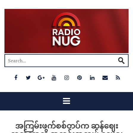
အကြမ်းဖက်စစ်တပ်က ဆန်ဈေး