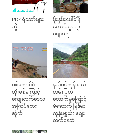
PDF ရဲဘော်များ
မိုးနှမ်းပေါ်ချိန်
သို့
တောင်သူတွေ
စျေးမရ
စစ်ကောင်စီ
နယ်စပ်ကုန်သယ်
ထိုးစစ်ကြောင့်
လမ်းပြတ်
ကျေးလက်ဒေသ
တောက်မှုကြောင့်
အကြပ်ဘေး
မဲဆောက် မြန်မာ
ဆိုက်
ကုန်ပစ္စည်း စျေး
တက်နေဆဲ