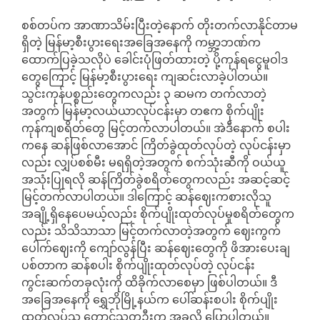
စစ်တပ်က အာဏာသိမ်းပြီးတဲ့နောက် တိုးတက်လာနိုင်တာမ
ရှိတဲ့ မြန်မာ့စီးပွားရေးအခြေအနေကို ကမ္ဘာ့ဘဏ်က
ထောက်ပြခဲ့သလိုပဲ ခေါင်းပုံဖြတ်ထားတဲ့ ပို့ကုန်ရငွေမူဝါဒ
တွေကြောင့် မြန်မာ့စီးပွားရေး ကျဆင်းလာခဲ့ပါတယ်။
သွင်းကုန်ပစ္စည်းတွေကလည်း ၃ ဆမက တက်လာတဲ့
အတွက် မြန်မာ့လယ်ယာလုပ်ငန်းမှာ တဧက စိုက်ပျိုး
ကုန်ကျစရိတ်တွေ မြင့်တက်လာပါတယ်။ အဲဒီနောက် စပါး
ကနေ ဆန်ဖြစ်လာအောင် ကြိတ်ခွဲထုတ်လုပ်တဲ့ လုပ်ငန်းမှာ
လည်း လျှပ်စစ်မီး မရရှိတဲ့အတွက် စက်သုံးဆီကို ဝယ်ယူ
အသုံးပြုရလို ဆန်ကြိတ်ခွဲစရိတ်တွေကလည်း အဆင့်ဆင့်
မြင့်တက်လာပါတယ်။ ဒါကြောင့် ဆန်ဈေးကစားလိုသူ
အချို့ရှိနေပေမယ့်လည်း စိုက်ပျိုးထုတ်လုပ်မှုစရိတ်တွေက
လည်း သိသိသာသာ မြင့်တက်လာတဲ့အတွက် ဈေးကွက်
ပေါက်ဈေးကို ကျော်လွန်ပြီး ဆန်ဈေးတွေကို ဖိအားပေးချ
ပစ်တာက ဆန်စပါး စိုက်ပျိုးထုတ်လုပ်တဲ့ လုပ်ငန်း
ကွင်းဆက်တခုလုံးကို ထိခိုက်လာစေမှာ ဖြစ်ပါတယ်။ ဒီ
အခြေအနေကို ရွှေဘိုမြို့နယ်က ပေါ်ဆန်းစပါး စိုက်ပျိုး
ထုတ်လုပ်သူ တောင်သူတဦးက အခုလို ပြောပါတယ်။