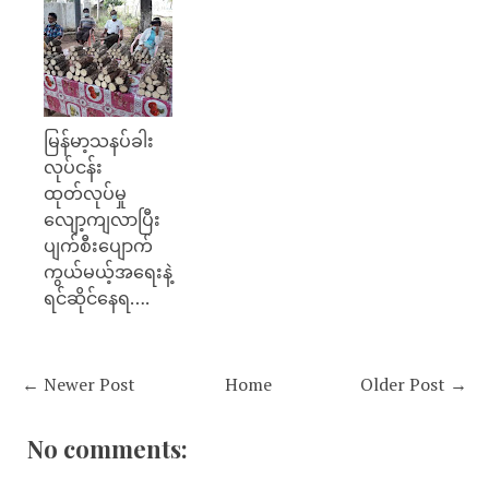
မြန်မာ့သနပ်ခါး
လုပ်ငန်း
ထုတ်လုပ်မှု
လျော့ကျလာပြီး
ပျက်စီးပျောက်
ကွယ်မယ့်အရေးနဲ့
ရင်ဆိုင်နေရ….
← Newer Post
Home
Older Post →
No comments: