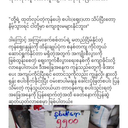
“တို့ရဲ့ ထုတ်လုပ်တဲ့ကုန်ပေါ့၊ စပါး(ဈေး)ဟာ သိပ်ပြီးတော့
နိမ့်သွားရင် ငါတို့မှာ ကျေးဇူးမများနိုင်ဘူး။”
ဒါကြောင့် အကြမ်းဖက်စစ်တပ်ရဲ့ မတည်ငြိမ်နိုင်တဲ့
ကုန်ဈေးနှုန်းကို ထိန်းချုပ်ပုံက စနစ်တကျ ကိုင်တွယ်
ဆောင်ရွက်နိုင်တာ မရှိတဲ့အတွက် အကျိုးစီးပွားကို
ဖြစ်ထွန်းစေတဲ့ ဈေးကွက်စီးပွားရေးစနစ်ကို ကျောခိုင်းလို့
လာနေပါတယ်။ ဒီအခြေအနေက ကုန်သည်တွေကို ဖိအား
ပေး အကျပ်ကိုင်ပြီးရင် တောင်သူကိုလည်း ကျွန်လို၊ နွားလို
ရုန်း စပါးစိုက်ခိုင်းပြီး ဝမ်းစာပါမချန် ခေါင်းပုံဖြတ်စပါး ပြန်
သိမ်းတဲ့ ကုန်သွယ်လယ်ယာ တာဝန်ကျေ စပါးသွင်းရတဲ့
အခြေအနေကို ပြန်ရောက်တဲ့အထိ ခေတ်နောက်ပြန်ဆွဲ
ဆုတ်ယုတ်လာစေမှာ ဖြစ်ပါတယ်။