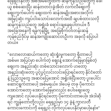
ဖြေရှင်းနိုင်တဲ့ အစီအမံတွေထက် ဆန်ကုန်သည်တွေကို ခေါ်
ယူ စစ်ဆေးပြီး ဆန်တတင်းခွဲအိတ် လက်လီဈေးကို
ဈေးကွက်ပေါက် ဈေးထက် ဆန်အမျိုးအစားအလိုက်
အမြင့်ဆုံး ကျပ်ငါးသောင်းလောက်အထိ ချပစ်ထားသလို
ဆန်ကုန်သည်တွေ အရှုံးခံ ရောင်းချနေရပါတယ်။ ဒီ
အခြေအနေကို ရန်ကုန်မြို့ အခြေစိုက်ဝါးတန်းဆန်
ကုန်စည်ဒိုင်မှ ဆန်အကျိုးဆောင်တဦးက အခုလို ပြောပါ
တယ်။
“လောလောဆယ်ကတော့ ဆုံးရှုံးမှုကတော့ ရှိတာပေါ့
အစ်မ။ အပြင်မှာ ပေါက်တဲ့ ဈေးနဲ့ အောက်ခြေမှာဖြစ်တဲ့
ဈေးက အနည်းဆုံး တစ်သောင်းလောက် ဟတော့
အနည်းဆုံးတော့ ပွင့်ပွင့်လင်းလင်းပြောရင်တော့ နိုင်ငံတော်
နဲ့ ပြည်သူတွေ အဆင်ပြေအောင် အရှုံးခံပြီးတော့ ပူးပေါင်း
ဆောင်ရွက်တာပေါ့ အစ်မရယ်။ ဒါပေမဲ့ တခု ပိုကောင်း
အောင်ကတော့ အောက်ခြေမှာလည်း စပါးဈေးတွေ
ကျအောင် လုပ်ပေးနိုင်ရင်တော့ ပိုကောင်းတာပေါ့။ အဲဒါဆို
ရင် ကျွန်တော်တို့လည်း ရေရှည်မှာ ၁၄ ခွဲနဲ့ ကွာလတီ
ကောင်းကောင်းကို ရေရှည် လိုက်လုပ်ပေးနိုင်မှာပေါ့နော်။”