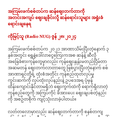
အကြမ်းဖက်စစ်တပ်က ဆန်ဈေးတက်တာကို
အတင်းအကျပ် ဈေးချခိုင်းလို့ ဆန်ရောင်းသူများ အရှုံးခံ
ရောင်းချနေရ
ကိုမြင့်သူ (Radio NUG) ဇွန် ၂၈၊ ၂၀၂၄
အကြမ်းဖက်စစ်တပ်က ၂၀၂၁ အာဏာသိမ်းပြီးတဲ့နောက် ၃
နှစ်အတွင်း ရွှေနဲ့ဒေါ်လာငွေကြေးကအစ ဆန်နဲ့ ဆီလို
အခြေခံစားကုန်တွေမှာလည်း ကုန်ဈေးနှုန်းမတည်ငြိမ်တာ
အဆမတန် ဈေးတက်လာတာတွေ ဖြစ်ပွားပြီးတဲ့နောက် စစ်
အာဏာရှင်တို့ရဲ့ ထုံးစံအတိုင်း ကုန်စည်ထုတ်လုပ်မှု
ကွင်းဆက်ကို လုပ်ထုံးလုပ်နည်းနဲ့ ဥပဒေအရ ပုံမှန်
ထိန်းကျောင်းနိုင်တာမရှိဘဲ ဈေးကွက်ထဲကို ရောက်ရှိလာတဲ့
ကုန်စည်တွေကို အကြပ်ကိုင် ဖိအားပေး ဈေးချပစ်တဲ့နည်း
ကို အစဥ်တစိုက် ကျင့်သုံးလာခဲ့ပါတယ်။
လတ်တလောမှာလည်း ဆန်ဈေးတက်တာကို စနစ်တကျ