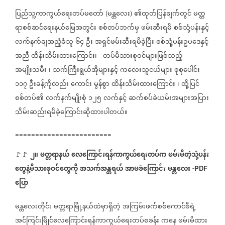
ပြည်သူ့ကာကွယ်ရေးတပ်မတော်
မန္တလေး
၏ထုတ်ပြန်ချက်တွင်
မတ္တ
(
)
ရာစစ်ဆင်ရေးနယ်မြေအတွင်း
စစ်တပ်ဘက်မှ
ဖမ်းဆီးရမိ
စစ်သုံ့ပန်းနှင့်
လက်နက်ချအညံ့ခံသူ
၆၄
ဦး
အရှင်ဖမ်းဆီးရမိခဲ့ပြီး
စစ်သုံ့ပန်းဥပဒေနှင့်
အညီ
ထိန်းသိမ်းထားကြောင်း၊
တပ်မိသားစုဝင်များဖြစ်သည့်
အမျိုးသမီး
၊
သက်ကြီးရွယ်အိုများနှင့်
ကလေးသူငယ်များ
စုစုပေါင်း
၁၁၇
ဦးခန့်ကိုလည်း
ကောင်း
မွန်စွာ
ထိန်းသိမ်းထားကြောင်း
၊
ထို့ပြင်
စစ်တပ်၏
လက်နက်မျိုးစုံ
၁၂၅
လက်နှင့်
ဆက်စပ်ခဲယမ်းအများအပြား
သိမ်းဆည်းရမိခဲ့ကြောင်းဆိုထားပါတယ်။
========================
၂။
မတ္တရာနယ်
လေကြောင်းရန်ကာကွယ်ရေးတပ်က
ဖမ်းမိတဲ့သုံ့ပန်း
🚩🚩
တွေနဲ့မိသားစုဝင်တွေကို
အသက်အန္တရယ်
အာမခံကြောင်း
မန္တလေး
-PDF
ပြော
မန္တလေးတိုင်း
မတ္တရာမြို့နယ်ထဲမှာရှိတဲ့
အကြမ်းဖက်စစ်ကောင်စီရဲ့
အင်ကြင်းမြိုင်လေကြောင်းရန်ကာကွယ်ရေးတပ်စခန်း
ကနေ
ဖမ်းမိထား