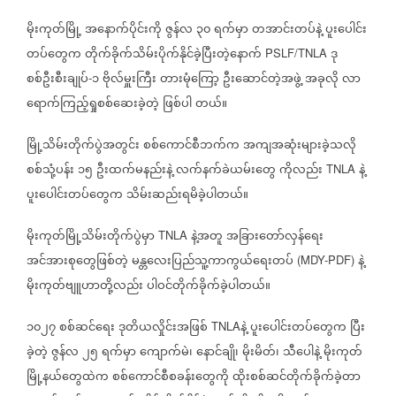
မိုးကုတ်မြို့
အနောက်ပိုင်းကို
ဇွန်လ
၃၀
ရက်မှာ
တအာင်းတပ်နဲ့
ပူးပေါင်း
တပ်တွေက
တိုက်ခိုက်သိမ်းပိုက်နိုင်ခဲ့ပြီးတဲ့နောက်
ဒု
PSLF/TNLA
စစ်ဦးစီးချုပ်
၁
ဗိုလ်မှူးကြီး
တားမုံကြော့
ဦးဆောင်တဲ့အဖွဲ့
အခုလို
လာ
-
ရောက်ကြည့်ရှုစစ်ဆေးခဲ့တဲ့
ဖြစ်ပါ
တယ်။
မြို့သိမ်းတိုက်ပွဲအတွင်း
စစ်ကောင်စီဘက်က
အကျအဆုံးများခဲ့သလို
စစ်သုံ့ပန်း
၁၅
ဦးထက်မနည်းနဲ့
လက်နက်ခဲယမ်းတွေ
ကိုလည်း
နဲ့
TNLA
ပူးပေါင်းတပ်တွေက
သိမ်းဆည်းရမိခဲ့ပါတယ်။
မိုးကုတ်မြို့သိမ်းတိုက်ပွဲမှာ
နဲ့အတူ
အခြားတော်လှန်ရေး
TNLA
အင်အားစုတွေဖြစ်တဲ့
မန္တလေးပြည်သူ့ကာကွယ်ရေးတပ်
နဲ့
(MDY-PDF)
မိုးကုတ်ဗျူဟာတို့လည်း
ပါဝင်တိုက်ခိုက်ခဲ့ပါတယ်။
၁၀၂၇
စစ်ဆင်ရေး
ဒုတိယလှိုင်းအဖြစ်
နဲ့
ပူးပေါင်းတပ်တွေက
ပြီး
TNLA
ခဲ့တဲ့
ဇွန်လ
၂၅
ရက်မှာ
ကျောက်မဲ၊
နောင်ချို၊
မိုးမိတ်၊
သီပေါနဲ့
မိုးကုတ်
မြို့နယ်တွေထဲက
စစ်ကောင်စီစခန်းတွေကို
ထိုးစစ်ဆင်တိုက်ခိုက်ခဲ့တာ