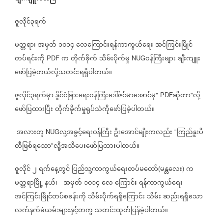
ဇူလိုင်၃ရက်
မတ္တရာ၊
အမှတ်
၁၀၁၄
လေကြောင်းရန်ကာကွယ်ရေး
အင်ကြင်းမြိုင်
တပ်ရင်းကို
က
တိုက်ခိုက်
သိမ်းပိုက်မှု
ဝန်ကြီးများ
ချီးကျူး
PDF
NUG
ဖော်ပြခဲ့တယ်လို့သတင်းရရှိပါတယ်။
ဇူလိုင်၃ရက်မှာ
နိူင်ငံခြားရေးဝန်ကြီးဒေါ်ဇင်မာအောင်မှ
ဆိုတာ
လို့
" PDF
"
ဖော်ပြထားပြီး
တိုက်ခိုက်မှုရုပ်သံကိုဖော်ပြခဲ့ပါတယ်။
အလားတူ
လူ့အခွင့်ရေးဝန်ကြီး
ဦးအောင်မျိုးကလည်း
ကြည်နူးပိ
NUG
"
တီဖြစ်ရသော
လို့အသိပေးဖော်ပြထားပါတယ်။
"
ဇူလိုင်
၂
ရက်နေ့တွင်
ပြည်သူ့ကာကွယ်ရေးတပ်မတော်
မန္တလေး
က
(
)
မတ္တရာမြို့
နယ်၊
အမှတ်
၁၀၁၄
လေ
ကြောင်း
ရန်ကာကွယ်ရေး
အင်ကြင်းမြိုင်တပ်စခန်းကို
သိမ်းပိုက်ရရှိကြောင်း
သိမ်း
ဆည်းရရှိသော
လက်နက်ခဲယမ်းများနှင့်တကွ
သတင်းထုတ်ပြန်ခဲ့ပါတယ်။