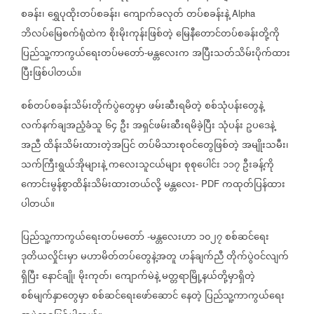
စခန်း၊
ရွှေပုထိုးတပ်စခန်း၊
ကျောက်ခလုတ်
တပ်စခန်းနဲ့
Alpha
ဘိလပ်မြေစက်ရုံထဲက
စိုးမိုးကုန်းဖြစ်တဲ့
မြေနီတောင်တပ်စခန်းတို့ကို
ပြည်သူ့ကာကွယ်ရေးတပ်မတော်
မန္တလေးက
အပြီးသတ်သိမ်းပိုက်ထား
-
ပြီးဖြစ်ပါတယ်။
စစ်တပ်စခန်းသိမ်းတိုက်ပွဲတွေမှာ
ဖမ်းဆီးရမိတဲ့
စစ်သုံပန်းတွေနဲ့
လက်နက်ချအညံ့ခံသူ
၆၄
ဦး
အရှင်ဖမ်းဆီးရမိခဲ့ပြီး
သုံပန်း
ဥပဒေနဲ့
အညီ
ထိန်းသိမ်းထားတဲ့အပြင်
တပ်မိသားစုဝင်တွေဖြစ်တဲ့
အမျိုးသမီး၊
သက်ကြီးရွယ်အိုများနဲ့
ကလေးသူငယ်များ
စုစုပေါင်း
၁၁၇
ဦးခန့်ကို
ကောင်းမွန်စွာထိန်းသိမ်းထားတယ်လို့
မန္တလေး
ကထုတ်ပြန်ထား
- PDF
ပါတယ်။
ပြည်သူ့ကာကွယ်ရေးတပ်မတော်
မန္တလေးဟာ
၁၀၂၇
စစ်ဆင်ရေး
-
ဒုတိယလှိုင်းမှာ
မဟာမိတ်တပ်တွေနဲ့အတူ
ဟန်ချက်ညီ
တိုက်ပွဲဝင်လျက်
ရှိပြီး
နောင်ချို၊
မိုးကုတ်၊
ကျောက်မဲနဲ့
မတ္တရာမြို့နယ်တို့မှာရှိတဲ့
စစ်မျက်နှာတွေမှာ
စစ်ဆင်ရေးဖော်ဆောင်
နေတဲ့
ပြည်သူ့ကာကွယ်ရေး