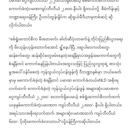
ပမာဏ
ငွေကျပ်ဘီလီယံ
၂
၂၀၀သာရှိပေမယ့်
စစ်ကောင်စီလက်ထက်
,
ကောက်ခံတဲ့ပမဏကျပ်ဘီလီယံ
၂
၈၀၀
နီးပါး
ရှိတယ်လို့
စီမံကိန်းနှင့်
,
ဘဏ္ဍာ‌ရေးဝန်ကြီး
ဦးတင်ထွန်းနိူင်က
ဆိုရှယ်မီဒီယာမှတစ်ဆင့်
ဆို
လိုက်ပါတယ်။
စစ်ရှုံးကောင်စီက
မီးစတဖက်၊
ဓါတ်ဆီပုံးတဖက်နဲ့
တိုင်းပြည်စီးပွားရေး
"
ကို
မီးဟုန်းဟုန်းတောက်အောင်
ရှို့နေပါပြီ
။ဆူပါမားကတ်တွေ၊
..
ဆန်စက်တွေ၊
ဆန်ဆိုင်တွေဖမ်းနေတဲ့အချိန်မှာပဲအခွန်အကောက်တွေကို
စံချိန်တင်
ကောက်နေပြန်ပါတယ်။အထူးသဖြင့်
ပြည်သူလူထုရဲ့
စားသုံး
မှုအပေါ်
ဝန်ပိစေတဲ့
ကုန်သွယ်လုပ်ငန်းခွန်ကို
ဒီဘဏ္ဍာနှစ်မှာ
ဘယ်ခေတ်
မှာမှ
မကောက်ခံခဲ့တဲ့
စံချိန်တင်
ပမာဏ
ကောက်ခံတယ်။
အစိုးရ
NLD
လက်ထက်
ကောက်ခံခဲ့တဲ့
ကုန်သွယ်လုပ်ငန်းခွန်
အများဆုံးပမာဏက
ငွေကျပ်ဘီလီယံ
၂
၂၀၀
လောက်ရှိပေမယ့်
စစ်ရှုံးကောင်စီလက်ထက်
,
/-
ယခုနှစ်ကောက်ခံတဲ့ပမာဏက
ကျပ်ဘီလီယံ
၂
၈၀၀
နီးပါး
ရှိပါတယ်။
,
/-
အရပ်သားအစိုးရလက်ထက်
အများဆုံးပမာဏထက်
ကျပ်ဘီလီယံ
၆၀၀
ပိုတိုးကောက်ခံလာတာပါ
လို့ဝန်ကြီးကဆိုပါတယ်။
/-
"