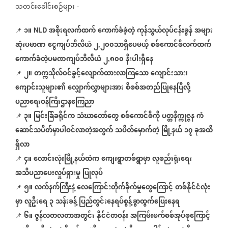
သတင်းခေါင်းစဉ်များ
-
၁။
အစိုးရလက်ထက်
ကောက်ခံခဲ့တဲ့
ကုန်သွယ်လုပ်ငန်းခွန်
အများ
📌
NLD
ဆုံးပမာဏ
ငွေကျပ်ဘီလီယံ
၂
၂၀၀သာရှိပေမယ့်
စစ်ကောင်စီလက်ထက်
,
ကောက်ခံတဲ့ပမဏကျပ်ဘီလီယံ
၂
၈၀၀
နီးပါးရှိနေ
,
၂။
တက္ကသိုလ်ဝင်ခွင့်လျောက်ထားလာကြသော
ကျောင်းသား၊
📌
ကျောင်းသူများ၏
လျှောက်လွှာများအား
စိစစ်အတည်ပြုနေပြီလို့
ပညာရေးဝန်ကြီးဌာနကြေညာ
၃။
မြင်းခြံခရိုင်က
သံဃာတော်တွေ
စစ်ကောင်စီကို
ပတ္တနိက္ကုဇ္ဇန
ကံ
📌
ဆောင်သပိတ်မှာပါဝင်လာတဲ့အတွက်
သပိတ်မှောက်တဲ့
မြို့နယ်
၁၇
ခုအထိ
ရှိလာ
၄။
လောင်းလုံးမြို့နယ်ထဲက
ကျေးရွာတစ်ရွာမှာ
လူစည်းရုံးရေး
📌
အသိပညာပေးလှုပ်ရှားမှု
ပြုလုပ်
၅။
လက်နက်ကြီးနဲ့
လေကြောင်းတိုက်ခိုက်မှုတွေကြောင့်
တစ်နိုင်ငံလုံး
📌
မှာ
လူဦးရေ
၃
သန်းခန့်
ပြည်တွင်းနေရပ်စွန့်ခွာထွက်ပြေးနေရ
၆။
ဇွန်လတလတာအတွင်း
နိုင်ငံတဝန်း
အကြမ်းဖက်စစ်အုပ်စုကြောင့်
📌