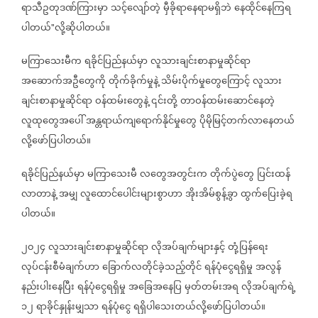
ရာသီဥတုဒဏ်ကြားမှာ
သင့်လျော်တဲ့
မှီခိုရာနေရာမရှိဘဲ
နေထိုင်နေကြရ
ပါတယ်
လို့ဆိုပါတယ်။
"
မကြာသေးမီက
ရခိုင်ပြည်နယ်မှာ
လူသားချင်းစာနာမှုဆိုင်ရာ
အဆောက်အဦတွေကို
တိုက်ခိုက်မှုနဲ့
သိမ်းပိုက်မှုတွေကြောင့်
လူသား
ချင်းစာနာမှုဆိုင်ရာ
ဝန်ထမ်းတွေနဲ့
၎င်းတို့
တာဝန်ထမ်းဆောင်နေတဲ့
လူထုတွေအပေါ်
အန္တရာယ်ကျရောက်နိုင်မှုတွေ
ပိုမိုမြင့်တက်လာနေတယ်
လို့ဖော်ပြပါတယ်။
ရခိုင်ပြည်နယ်မှာ
မကြာသေးမီ
လတွေအတွင်းက
တိုက်ပွဲတွေ
ပြင်းထန်
လာတာနဲ့
အမျှ
လူထောင်ပေါင်းများစွာဟာ
အိုးအိမ်စွန့်ခွာ
ထွက်ပြေးခဲ့ရ
ပါတယ်။
၂၀၂၄
လူသားချင်းစာနာမှုဆိုင်ရာ
လိုအပ်ချက်များနှင့်
တုံ့ပြန်ရေး
လုပ်ငန်းစီမံချက်ဟာ
ခြောက်လတိုင်ခဲ့သည့်တိုင်
ရန်ပုံငွေရရှိမှု
အလွန်
နည်းပါးနေပြီး
ရန်ပုံငွေရရှိမှု
အခြေအနေပြ
မှတ်တမ်းအရ
လိုအပ်ချက်ရဲ့
၁၂
ရာခိုင်နှုန်းမျှသာ
ရန်ပုံငွေ
ရရှိပါသေးတယ်လို့ဖော်ပြပါတယ်။