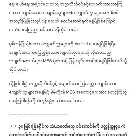
ရွေးချယ်ရေးအဖွဲ့ဝင်များသည်
တက္ကသိုလ်ဝင်ခွင့်လျောက်ထားလာကြ
သော
ကျောင်းသား၊
ကျောင်းသူများ၏
လျှောက်လွှာများအား
စိစစ်
အတည်ပြုခြင်းလုပ်ငန်းများကို
စတင်ဆောင်ရွက်နေပြီဖြစ်ကြောင်း
အသိပေးကြေညာအပ်တယ်လို့ဆိုပါတယ်။
မှန်ကန်ပြည့်စုံသော
လျှောက်လွှာများကို
ပေးနေပြီဖြစ်ပြီး
Verified
အချက်အလက်မပြည့်စုံသောလျှောက်လွှာများကို
လိုအပ်သည့်
အချက်အလက်များ
မှတဆင့်
ပြန်လည်တောင်းခံနေပြီဖြစ်တယ်လို့
MES
ဆိုပါတယ်။
သို့ဖြစ်ပါ၍
တက္ကသိုလ်ဝင်ခွင့်လျှောက်ထားကြသည့်
ကျောင်းသား
ကျောင်းသူများအနေဖြင့်
မိမိတို့၏
အကောင့်များအား
စောင့်ကြည့်
MES
ပေးကြပါရန်
တိုက်တွန်းနှိုးဆော်ထားပါတယ်။
========================
၃။
မြင်းခြံခရိုင်က
သံဃာတော်တွေ
စစ်ကောင်စီကို
ပတ္တနိက္ကုဇ္ဇန
ကံ
📌📌
ဆောင်သပိတ်မှာပါဝင်လာတဲ့အတွက်
သပိတ်မှောက်တဲ့
မြို့နယ်
၁၇
ခုအထိ