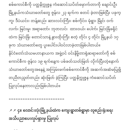
စစ်ကောင်စီကို
ပတ္တနိက္ကုဇ္ဇန
ကံဆောင်သပိတ်မှောက်တာကို
ချောင်းဦး
မြို့နယ်ကသံဃာတော်တွေ
ဇွန်လ
၂၃
ရက်က
စတင်
ခဲ့တာဖြစ်ပြီး
ပခုက္
ကူ၊
ဒီပဲယင်း၊
တန့်ဆည်၊
ဆားလင်းကြီး၊
စစ်ကိုင်း၊
မုံရွာ၊
မြိုင်၊
ဝက်
လက်၊
မြင်းမူ၊
အရာတော်၊
ဘုတလင်၊
ထားဝယ်၊
ပေါက်၊
မြင်းခြံခရိုင်
ထဲက
မြင်းခြံ၊
တောင်သာနဲ့
နွားထိုးကြီး
စတဲ့
တိုင်း
၄
တိုင်း
မြို့နယ်
၁၇
ခုက
သံဃာတော်တွေ
ပူးပေါင်းပါဝင်လာခဲ့တာဖြစ်ပါတယ်။
နိုင်ငံတော်သံဃမဟာနာယက
အဖွဲ့ဝင်
ဝင်းနိမ္မိတာရုံဆရာတော်ကို
စစ်
ကောင်စီက
ဇွန်လ
၁၉
ရက်နေ့က
ပစ်ခတ်သတ်ဖြတ်
လိုက်ပြီးတဲ့နောက်
သံဃာတော်တွေအနေနဲ့
အကြမ်းဖက်စစ်ကောင်စီကို
အဆက်အဆံမပြုဖို့
တညီတညွတ်တည်း
ဆုံးဖြတ်
ခဲ့ကြပြီး
ပတ္တနိက္ကုဇ္ဇန
ကံဆောင်သပိတ်
ပြုလုပ်နေတာလည်းဖြစ်ပါတယ်။
========================
၄။
လောင်းလုံးမြို့နယ်ထဲက
ကျေးရွာတစ်ရွာမှာ
လူစည်းရုံးရေး
📌📌
အသိပညာပေးလှုပ်ရှားမှု
ပြုလုပ်