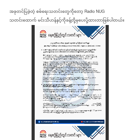
အခုတင်ပြခဲ့တဲ့
စစ်ရေးသတင်း‌တွေကိုတော့
Radio NUG
သတင်းထောက်
မင်းသီဟန်နှင့်ကိုခန့်တို့မှပေးပို့ထားတာဖြစ်ပါတယ်။