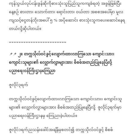
ကုန်သွယ်လုပ်ငန်းခွန်ဆိုကိုစားသုံးသူပြည်သူကကျခံရတဲ့
အခွန်ဖြစ်ပြီး
နေ့စဉ်
စားတာ၊
သောက်တာ၊
ရောင်းတာ၊
ဝယ်တာ
အစစအပေါ်မှာ
မူလ
ကျသင့်ငွေတန်ဘိုးအပေါ်
၅
အပိုဆောင်း
စားသုံးသူကပေးဆောင်နေရ
%
တယ်လို့ဆိုပါတယ်။
========================
၂။
တက္ကသိုလ်ဝင်ခွင့်လျောက်ထားလာကြသော
ကျောင်းသား၊
📌📌
ကျောင်းသူများ၏
လျှောက်လွှာများအား
စိစစ်အတည်ပြုနေပြီလို့
ပညာရေးဝန်ကြီးဌာနကြေညာ
ဇူလိုင်၃ရက်
တက္ကသိုလ်ဝင်ခွင့်လျောက်ထားလာကြသော
ကျောင်းသား၊
ကျောင်းသူ
များ၏
လျှောက်လွှာများအား
စိစစ်အတည်ပြုနေပြီလို့
ဇူလိုင်၃ရက်မှာ
ပညာရေးဝန်ကြီးဌာနမှ
ကြေညာခဲ့ပါတယ်။
ဇူလိုင်၁ရက်ညသန်းခေါင်အချိန်မှစတင်၍
တက္ကသိုလ်ဝင်ခွင့်
စိစစ်