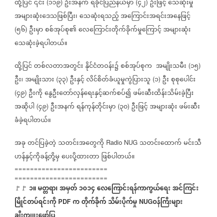
ထို့ပြင်
၎င်း
၁၁၉
ဦးအနက်
ရခိုင်ပြည်နယ်မှာ
၄၂
ဦးဖြင့်
သေဆုံးမှု
(
)
(
)
အများဆုံးဒေသဖြစ်ပြီး၊
သေဆုံးရသည့်
အကြောင်းအရင်းအနေဖြင့်
၅၆
ဦးမှာ
စစ်အုပ်စု၏
လေကြောင်းတိုက်ခိုက်မှုကြောင့်
အများဆုံး
(
)
သေဆုံးခဲ့ရပါတယ်။
ထို့ပြင်
တစ်လတာအတွင်း
နိုင်ငံတဝန်း၌
စစ်အုပ်စုက
အမျိုးသမီး
၁၅
(
)
ဦး၊
အမျိုးသား
၃၃
ဦးနှင့်
လိင်စိတ်ခံယူမှုကွဲပြားသူ
၁
ဦး
စုစုပေါင်း
(
)
(
)
၄၉
ဦးကို
နွေဦးတော်လှန်ရေးနှင့်ဆက်စပ်၍
ဖမ်းဆီးထိန်းသိမ်းခဲ့ပြီး
(
)
အဆိုပါ
၄၉
ဦးအနက်
ရန်ကုန်တိုင်းမှာ
၃၀
ဦးဖြင့်
အများဆုံး
ဖမ်းဆီး
(
)
(
)
ခံခဲ့ရပါတယ်။
အခု
တင်ပြခဲ့တဲ့
သတင်းအတွေကို
သတင်းထောက်
မင်းသီ
Radio NUG
ဟန်နှင့်ကိုခန့်တို့မှ
ပေးပို့ထားတာ
ဖြစ်ပါတယ်။
========================
========================
၁။ မတ္တရာ၊
အမှတ်
၁၀၁၄
လေကြောင်းရန်ကာကွယ်ရေး
အင်ကြင်း
🚩🚩
မြိုင်တပ်ရင်းကို
က
တိုက်ခိုက်
သိမ်းပိုက်မှု
ဝန်ကြီးများ
PDF
NUG
ချီးကျူးဖော်ပြ