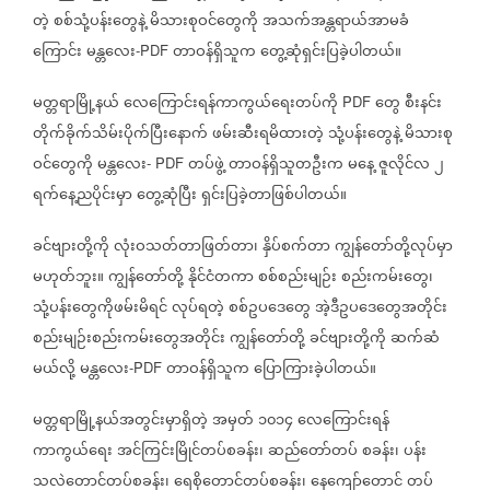
တဲ့
စစ်သုံ့ပန်းတွေနဲ့
မိသားစုဝင်တွေကို
အသက်အန္တရာယ်အာမခံ
ကြောင်း
မန္တလေး
တာဝန်ရှိသူက
တွေ့ဆုံရှင်းပြခဲ့ပါတယ်။
-PDF
မတ္တရာမြို့နယ်
လေကြောင်းရန်ကာကွယ်ရေးတပ်ကို
တွေ
စီးနင်း
PDF
တိုက်ခိုက်သိမ်းပိုက်ပြီးနောက်
ဖမ်းဆီးရမိထားတဲ့
သုံ့ပန်းတွေနဲ့
မိသားစု
ဝင်တွေကို
မန္တလေး
တပ်ဖွဲ့
တာဝန်ရှိသူတဦးက
မနေ့
ဇူလိုင်လ
၂
- PDF
ရက်နေ့ညပိုင်းမှာ
တွေ့ဆုံပြီး
ရှင်းပြခဲ့တာဖြစ်ပါတယ်။
ခင်ဗျားတို့ကို
လုံးဝသတ်တာဖြတ်တာ၊
နှိပ်စက်တာ
ကျွန်တော်တို့လုပ်မှာ
မဟုတ်ဘူး။
ကျွန်တော်တို့
နိုင်ငံတကာ
စစ်စည်းမျဉ်း
စည်းကမ်းတွေ၊
သုံ့ပန်းတွေကိုဖမ်းမိရင်
လုပ်ရတဲ့
စစ်ဥပဒေတွေ
အဲ့ဒီဥပဒေတွေအတိုင်း
စည်းမျဉ်းစည်းကမ်းတွေအတိုင်း
ကျွန်တော်တို့
ခင်ဗျားတို့ကို
ဆက်ဆံ
မယ်လို့
မန္တလေး
တာဝန်ရှိသူက
ပြောကြားခဲ့ပါတယ်။
-PDF
မတ္တရာမြို့နယ်အတွင်းမှာရှိတဲ့
အမှတ်
၁၀၁၄
လေကြောင်းရန်
ကာကွယ်ရေး
အင်ကြင်းမြိုင်တပ်စခန်း၊
ဆည်တော်တပ်
စခန်း၊
ပန်း
သလဲတောင်တပ်စခန်း၊
ရေစိုတောင်တပ်စခန်း၊
နေကျော်တောင်
တပ်