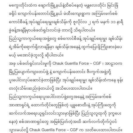
မကွေးတိုင်းထဲက
ချောက်မြို့နယ်နဲ့ထိစပ်နေတဲ့
မန္တလေးတိုင်း
မြင်းခြံ
ခရိုင်
ကျောက်ပန်းတောင်းမြို့နယ်
မဲထီးကျေးရွာက
အကြမ်းဖက်စစ်
ကောင်စီခန့်
အုပ်ချုပ်ရေးမှူးချစ်သိန်းကို
ဇူလိုင်လ
၂
ရက်
မနက်
၁၁
နာရီ
ခွဲခန့်အချိန်မှာပစ်ခတ်ရှင်းလင်းခဲ့
တာလို့
သိရပါတယ်။
ပြည်သူ့ကာကွယ်ရေးအဖွဲ့တွေ
စစ်ကောင်စီခန့်
အုပ်ချုပ်ရေးမှူး
ချစ်သိန်း
ရဲ့အိမ်ကိုရောက်ရှိလာချိန်မှာ
ချစ်သိန်းအနေနဲ့
ထွက်ပြေးဖို့ကြိုးစားခဲ့ပေ
မယ့်
မအောင်ခဲ့ဘူးလို့
ဆိုပါတယ်။
အခု
ပစ်ခတ်ရှင်းလင်းမှုကို
၊
အာဠာဝက
Chauk Guerilla Force – CGF
မြို့ပြပျောက်ကျားတပ်ဖွဲ့
နဲ့
ကျောက်ပန်းတောင်း
ဇီးကွက်အဖွဲ့တို့
ပူးပေါင်းလုပ်ဆောင်ခဲ့တာဖြစ်ပြီး
အုပ်ချုပ်ရေးမှူး
ချစ်သိန်းထံကနေ
ဖုန်း
တလုံးသိမ်းဆည်းခဲ့တယ်လို့
အသိပေးထားပါတယ်။
ပြည်သူ့ကာကွယ်ရေးပူးပေါင်းတပ်ဖွဲ့တွေအနေနဲ့
အကြမ်းဖက်စစ်
အာဏာရှင်ရဲ့
ထောက်တိုင်တွေဖြစ်တဲ့
ပျူစောထီးနဲ့
အုပ်ကြီးတွေကို
ဆက်လက်အရေးယူရှင်းလင်းသွားမှာဖြစ်ပြီး
ပြည်သူလူထုကို
ဒုက္ခပေး
နေတဲ့
စစ်အာဏာရှင်တွေ
အမြစ်ပြတ်တဲ့အထိ
ဆက်လက်တိုက်ပွဲဝင်
သွားမယ်လို့
က
သတိပေးထားပါတယ်။
Chauk Guerilla Force – CGF