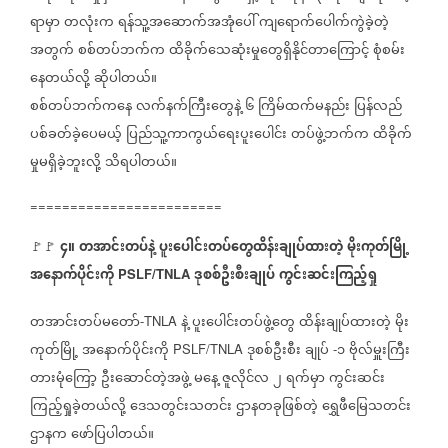
ရာမှာ
တလုံးက
ရန်သူ့အဆောက်အအုံပေါ်
ကျရောက်ပေါက်ကွဲခဲ့တဲ့
အတွက်
စစ်တပ်ဘက်က
ထိခိုက်သေဆုံးမှုတွေရှိနိုင်တာကြောင့်
စုံစမ်း
နေတယ်လို့
ဆိုပါတယ်။
စစ်တပ်ဘက်ကနေ
လက်နက်ကြီးတွေနဲ့
၆
ကြိမ်ထက်မနည်း
ပြန်လည်
ပစ်ခတ်ခဲ့‌ပေမယ့်
ပြည်သူ့ကာကွယ်ရေးပူးပေါင်း
တပ်ဖွဲ့ဘက်က
ထိခိုက်
မှုမရှိခဲ့ဘူးလို့
သိရပါတယ်။
========================
၄။
တအာင်းတပ်နဲ့
ပူးပေါင်းတပ်တွေထိန်းချုပ်ထားတဲ့
မိုးကုတ်မြို့
🚩🚩
အနောက်ပိုင်းကို
ဒုစစ်ဦးစီးချုပ်
ကွင်းဆင်းကြည့်ရှု
PSLF/TNLA
တအာင်းတပ်မတော်
နဲ့
ပူးပေါင်းတပ်ဖွဲ့တွေ
ထိန်းချုပ်ထားတဲ့
မိုး
-TNLA
ကုတ်မြို့
အနောက်ပိုင်းကို
ဒုစစ်ဦးစီး
ချုပ်
၁
ဗိုလ်မှူးကြီး
PSLF/TNLA
-
တားမုံကြော့
ဦးဆောင်တဲ့အဖွဲ့
မနေ့
ဇူလိုင်လ
၂
ရက်မှာ
ကွင်းဆင်း
ကြည့်ရှုခဲ့တယ်လို့
ဒေသတွင်းသတင်း
ဌာနတခုဖြစ်တဲ့
ရွှေဖီမြေသတင်း
ဌာနက
ဖော်ပြပါတယ်။