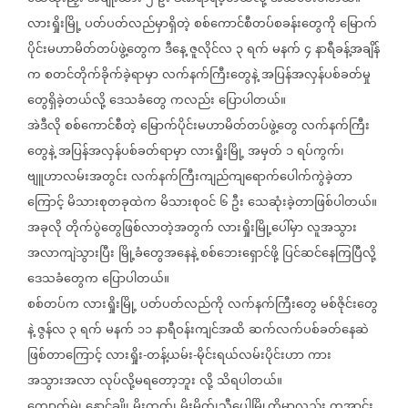
လားရှိုးမြို့
ပတ်ပတ်လည်မှာရှိတဲ့
စစ်ကောင်စီတပ်စခန်းတွေကို
မြောက်
ပိုင်းမဟာမိတ်တပ်ဖွဲ့တွေက
ဒီနေ့
ဇူလိုင်လ
၃
ရက်
မနက်
၄
နာရီခန့်အချိန်
က
စတင်တိုက်ခိုက်ခဲ့ရာမှာ
လက်နက်ကြီးတွေနဲ့
အပြန်အလှန်ပစ်ခတ်မှု
တွေရှိခဲ့တယ်လို့
ဒေသခံတွေ
ကလည်း
ပြောပါတယ်။
အဲဒီလို
စစ်ကောင်စီတဲ့
မြောက်ပိုင်းမဟာမိတ်တပ်ဖွဲ့တွေ
လက်နက်ကြီး
တွေနဲ့
အပြန်အလှန်ပစ်ခတ်ရာမှာ
လားရှိုးမြို့
အမှတ်
၁
ရပ်ကွက်၊
ဗျူဟာလမ်းအတွင်း
လက်နက်ကြီးကျည်ကျရောက်ပေါက်ကွဲခဲ့တာ
ကြောင့်
မိသားစုတခုထဲက
မိသားစုဝင်
၆
ဦး
သေဆုံးခဲ့တာဖြစ်ပါတယ်။
အခုလို
တိုက်ပွဲတွေဖြစ်လာတဲ့အတွက်
လားရှိုးမြို့ပေါ်မှာ
လူအသွား
အလာကျဲသွားပြီး
မြို့ခံတွေအနေနဲ့
စစ်ဘေးရှောင်ဖို့
ပြင်ဆင်နေကြပြီလို့
ဒေသခံတွေက
ပြောပါတယ်။
စစ်တပ်က
လားရှိုးမြို့
ပတ်ပတ်လည်ကို
လက်နက်ကြီးတွေ
မစ်ဇိုင်းတွေ
နဲ့
ဇွန်လ
၃
ရက်
မနက်
၁၁
နာရီဝန်းကျင်အထိ
ဆက်လက်ပစ်ခတ်နေဆဲ
ဖြစ်တာကြောင့်
လားရှိုး
တန့်ယမ်း
မိုင်းရယ်လမ်းပိုင်းဟာ
ကား
-
-
အသွားအလာ
လုပ်လို့မရတော့ဘူး
လို့
သိရပါတယ်။
ကျောက်မဲ၊
နောင်ချို၊
မိုးကုတ်၊
မိုးမိတ်၊သီပေါမြို့တို့မှာလည်း
တအာင်း