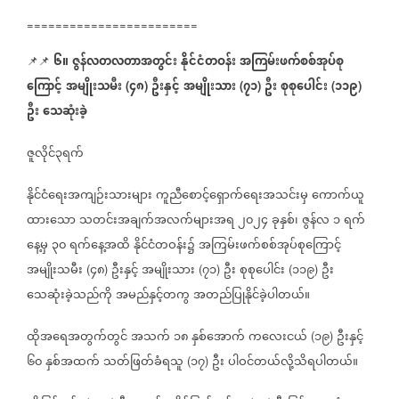
========================
၆။
ဇွန်လတလတာအတွင်း
နိုင်ငံတဝန်း
အကြမ်းဖက်စစ်အုပ်စု
📌📌
ကြောင့်
အမျိုးသမီး
၄၈
ဦးနှင့်
အမျိုးသား
၇၁
ဦး
စုစုပေါင်း
၁၁၉
(
)
(
)
(
)
ဦး
သေဆုံးခဲ့
ဇူလိုင်၃ရက်
နိုင်ငံရေးအကျဉ်းသားများ
ကူညီစောင့်ရှောက်ရေးအသင်းမှ
ကောက်ယူ
ထားသော
သတင်းအချက်အလက်များအရ
၂၀၂၄
ခုနှစ်၊
ဇွန်လ
၁
ရက်
နေ့မှ
၃၀
ရက်နေ့အထိ
နိုင်ငံတဝန်း၌
အကြမ်းဖက်စစ်အုပ်စုကြောင့်
အမျိုးသမီး
၄၈
ဦးနှင့်
အမျိုးသား
၇၁
ဦး
စုစုပေါင်း
၁၁၉
ဦး
(
)
(
)
(
)
သေဆုံးခဲ့သည်ကို
အမည်နှင့်တကွ
အတည်ပြုနိုင်ခဲ့ပါတယ်။
ထိုအရေအတွက်တွင်
အသက်
၁၈
နှစ်အောက်
ကလေးငယ်
၁၉
ဦးနှင့်
(
)
၆၀
နှစ်အထက်
သတ်ဖြတ်ခံရသူ
၁၇
ဦး
ပါဝင်တယ်လို့သိရပါတယ်။
(
)