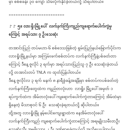
မှာ
စစ်စခန်း
၃ဝ
ကျော်
သိမ်းပိုက်နိုင်ခဲ့တယ်လို့
သိရပါတယ်။
========================
၅။
လားရှိုးမြို့ပေါ်
လက်နက်ကြီးကျည်ကျရောက်ပေါက်ကွဲမှု
🚩🚩
ကြောင့်
အရပ်သား
၇
ဦးသေဆုံး
တအာင်းပြည်
တပ်မဟာ
၆
စစ်ဒေသဖြစ်တဲ့
ရှမ်းပြည်နယ်မြောက်ပိုင်းက
-
လားရှိုးမြို့နယ်မှာ
အကြမ်းဖက်စစ်တပ်က
လက်နက်ကြီနဲ့ပစ်ခတ်တာ
ကြောင့်
ဒီနေ့
ဇူလိုင်
၃
ရက်မှာ
အရပ်သားပြည်သူ
၇
ဦး
သေဆုံးခဲ့တယ်
လို့
တအာင်းတပ်
က
ထုတ်ပြန်ပါတယ်။
TNLA
ဒီနေ့
ဇူလိုင်လ
၃
ရက်
မနက်
၈
နာရီခွဲခန့်အချိန်မှာ
စစ်တပ်ကပစ်ခတ်တဲ့
လက်နက်ကြီးတွေထဲက
ကျည်တလုံးဟာ
လာရှိုး
မြို့ပေါ်
အမှတ်
၁
ရပ်ကွက်ထဲက
အိမ်တလုံးပေါ်
ကျရောက်ပေါက်ကွဲတာကြောင့်
အိမ်ထဲမှာ
ရှိနေတဲ့
မိသာစုဝင်
၆
ဦး
သေဆုံးခဲ့ရတယ်လို့
ဆိုပါတယ်။
ထို့အတူ
လားရှိုးမြို
နမ့်ပေါင်ကျေးရွာထဲက
နေအိမ်တလုံးပေါ်
လက်နက်ကြီးကျည်
ကျရောက်ပေါက်ကွဲတာကြောင့်
အရမျိုးသမီးတဦး
သေဆုံးညီ့း
အမျိုးသား
၂
ဦး
ဒဏ်ရာရခဲ့တယ်လို့
အသိပေးပါတယ်။