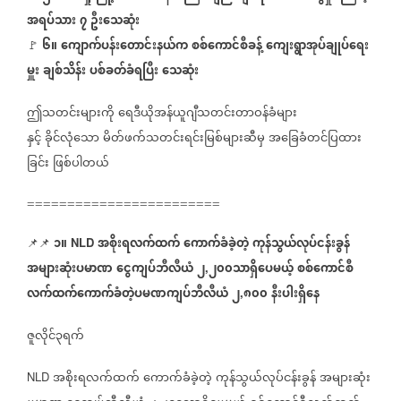
အရပ်သား
၇
ဦးသေဆုံး
၆။
ကျောက်ပန်းတောင်းနယ်က
စစ်ကောင်စီခန့်
ကျေးရွာအုပ်ချုပ်ရေး
🚩
မှူး
ချစ်သိန်း
ပစ်ခတ်ခံရပြီး
သေဆုံး
ဤသတင်းများကို
ရေဒီယိုအန်ယူဂျီသတင်းတာဝန်ခံများ
နှင့်
ခိုင်လုံသော
မိတ်ဖက်သတင်းရင်းမြစ်များဆီမှ
အခြေခံတင်ပြထား
ခြင်း
ဖြစ်ပါတယ်
========================
၁။
အစိုးရလက်ထက်
ကောက်ခံခဲ့တဲ့
ကုန်သွယ်လုပ်ငန်းခွန်
📌📌
NLD
အများဆုံးပမာဏ
ငွေကျပ်ဘီလီယံ
၂
၂၀၀သာရှိပေမယ့်
စစ်ကောင်စီ
,
လက်ထက်ကောက်ခံတဲ့ပမဏကျပ်ဘီလီယံ
၂
၈၀၀
နီးပါးရှိနေ
,
ဇူလိုင်၃ရက်
အစိုးရလက်ထက်
ကောက်ခံခဲ့တဲ့
ကုန်သွယ်လုပ်ငန်းခွန်
အများဆုံး
NLD