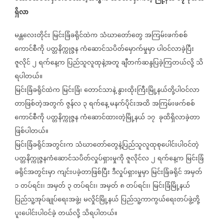
ရှိလာ
မန္တလေးတိုင်း
မြင်းခြံခရိုင်ထဲက
သံဃာတော်တွေ
အကြမ်းဖက်စစ်
ကောင်စီကို
ပတ္တနိက္ကုဇ္ဇန
ကံဆောင်သပိတ်မှောက်မှုမှာ
ပါဝင်လာခဲ့ပြီး
ဇူလိုင်
၂
ရက်နေ့က
ပြည်သူလူထုနဲ့အတူ
ချီတက်ဆန္ဒပြခဲ့ကြတယ်လို့
သိ
ရပါတယ်။
မြင်းခြံခရိုင်ထဲက
မြင်းခြံ၊
တောင်သာနဲ့
နွားထိုးကြီးမြို့နယ်တို့ပါဝင်လာ
တာဖြစ်တဲ့အတွက်
ဇွန်လ
၃
ရက်နေ့
မနက်ပိုင်းအထိ
အကြမ်းဖက်စစ်
ကောင်စီကို
ပတ္တနိက္ကုဇ္ဇန
ကံဆောင်ထားတဲ့မြို့နယ်
၁၇
ခုထိရှိလာခဲ့တာ
ဖြစ်ပါတယ်။
မြင်းခြံခရိုင်အတွင်းက
သံဃာတော်တွေနဲ့ပြည်သူလူထုစုပေါင်းပါဝင်တဲ့
ပတ္တနိက္ကုဇ္ဇနကံဆောင်သပိတ်လှုပ်ရှားမှုကို
ဇူလိုင်လ
၂
ရက်နေ့က
မြင်းခြံ
ခရိုင်အတွင်းမှာ
ကျင်းပခဲ့တာဖြစ်ပြီး
ဒီလှုပ်ရှားမှုမှာ
မြင်းခြံခရိုင်
အမှတ်
၁
တပ်ရင်း၊
အမှတ်
၃
တပ်ရင်း၊
အမှတ်
၈
တပ်ရင်း၊
မြင်းခြံမြို့နယ်
ပြည်သူ့အုပ်ချုပ်ရေးအဖွဲ့၊
မလှိုင်မြို့နယ်
ပြည်သူ့ကာကွယ်ရေးတပ်ဖွဲ့တို့
ပူးပေါင်းပါဝင်ခဲ့
တယ်လို့
သိရပါတယ်။