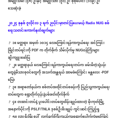
အမျိုးသမီး
၄၈
ဦးနှင့်
အမျိုးသား
၇၁
ဦး
စုစုပေါင်း
၁၁၉
ဦး
(
)
(
)
(
)
သေဆုံးခဲ့
၂၀၂၄
ခုနှစ်
ဇူလိုင်လ
၃
ရက်
ညပိုင်းမှာတင်ပြပေးမယ့်
စစ်
Radio NUG
ရေးသတင်းကောက်နုတ်ချက်များ
၁။ မတ္တရာ၊
အမှတ်
၁၀၁၄
လေကြောင်းရန်ကာကွယ်ရေး
အင်ကြင်း
🚩
မြိုင်တပ်ရင်းကို
က
တိုက်ခိုက်
သိမ်းပိုက်မှု
ဝန်ကြီးများ
PDF
NUG
ချီးကျူးဖော်ပြ
၂။
မတ္တရာနယ်
လေကြောင်းရန်ကာကွယ်ရေးတပ်က
ဖမ်းမိတဲ့သုံ့ပန်း
🚩
တွေနဲ့မိသားစုဝင်တွေကို
အသက်အန္တရယ်
အာမခံကြောင်း
မန္တလေး
-PDF
ပြော
၃။
အရာတော်နယ်က
စစ်တပ်အထိုင်တပ်စခန်းကို
ပြည်သူ့ကာကွယ်ရေး
🚩
တပ်‌တွေက
ရှော့တိုက်ဒုန်းနဲ့ပစ်ခတ်တိုက်ခိုက်
၄။
တအာင်းတပ်နဲ့
ပူးပေါင်းတပ်တွေထိန်းချုပ်ထားတဲ့
မိုးကုတ်မြို့
🚩
အနောက်ပိုင်းကို
ဒုစစ်ဦးစီးချုပ်
ကွင်းဆင်းကြည့်ရှု
PSLF/TNLA
၅။
လားရှိုးမြို့ပေါ်
လက်နက်ကြီးကျည်ကျရောက်ပေါက်ကွဲမှုကြောင့်
🚩