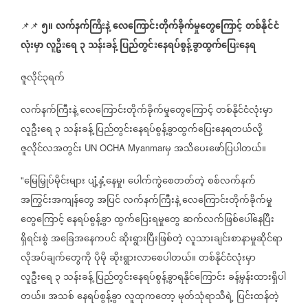
၅။
လက်နက်ကြီးနဲ့
လေကြောင်းတိုက်ခိုက်မှုတွေကြောင့်
တစ်နိုင်ငံ
📌📌
လုံးမှာ
လူဦးရေ
၃
သန်းခန့်
ပြည်တွင်းနေရပ်စွန့်ခွာထွက်ပြေးနေရ
ဇူလိုင်၃ရက်
လက်နက်ကြီးနဲ့
လေကြောင်းတိုက်ခိုက်မှုတွေကြောင့်
တစ်နိုင်ငံလုံးမှာ
လူဦးရေ
၃
သန်းခန့်
ပြည်တွင်းနေရပ်စွန့်ခွာထွက်ပြေးနေရတယ်လို့
ဇူလိုင်လအတွင်း
မှ
အသိပေးဖော်ပြပါတယ်။
UN OCHA Myanmar
မြေမြှုပ်မိုင်းများ
ပျံ့နှံ့နေမှု၊
ပေါက်ကွဲစေတတ်တဲ့
စစ်လက်နက်
"
အကြွင်းအကျန်တွေ
အပြင်
လက်နက်ကြီးနဲ့
လေကြောင်းတိုက်ခိုက်မှု
တွေကြောင့်
နေရပ်စွန့်ခွာ
ထွက်ပြေးရမှုတွေ
ဆက်လက်ဖြစ်ပေါ်နေပြီး
ရှိရင်းစွဲ
အခြေအနေကပင်
ဆိုးရွားပြီးဖြစ်တဲ့
လူသားချင်းစာနာမှုဆိုင်ရာ
လိုအပ်ချက်တွေကို
ပိုမို
ဆိုးရွားလာစေပါတယ်။
တစ်နိုင်ငံလုံးမှာ
လူဦးရေ
၃
သန်းခန့်
ပြည်တွင်းနေရပ်စွန့်ခွာရနိုင်ကြောင်း
ခန့်မှန်းထားရှိပါ
တယ်။
အသစ်
နေရပ်စွန့်ခွာ
လူထုကတော့
မုတ်သုံရာသီရဲ့
ပြင်းထန်တဲ့