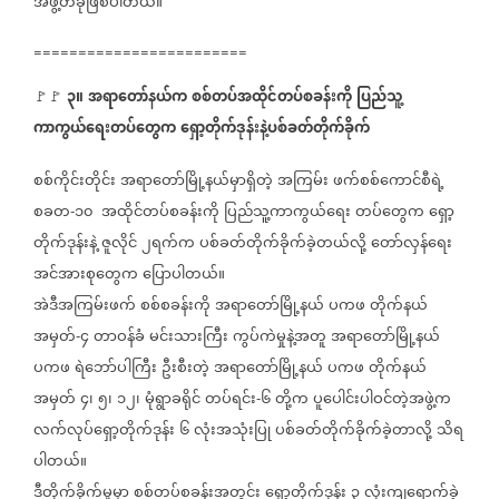
အဖွဲ့တခုဖြစ်ပါတယ်။
========================
၃။
အရာတော်နယ်က
စစ်တပ်အထိုင်တပ်စခန်းကို
ပြည်သူ့
🚩🚩
ကာကွယ်ရေးတပ်‌တွေက
ရှော့တိုက်ဒုန်းနဲ့ပစ်ခတ်တိုက်ခိုက်
စစ်ကိုင်းတိုင်း
အရာတော်မြို့နယ်မှာရှိတဲ့
အကြမ်း
ဖက်စစ်ကောင်စီရဲ့
စခတ
၁၀
အထိုင်တပ်စခန်းကို
ပြည်သူ့ကာကွယ်ရေး
တပ်‌တွေက
ရှော့
-
တိုက်ဒုန်းနဲ့
ဇူလိုင်
၂ရက်က
ပစ်ခတ်တိုက်ခိုက်ခဲ့တယ်လို့
တော်လှန်ရေး
အင်အားစုတွေက
ပြောပါတယ်။
အဲဒီအကြမ်းဖက်
စစ်စခန်းကို
အရာတော်မြို့နယ်
ပကဖ
တိုက်နယ်
အမှတ်
၄
တာဝန်ခံ
မင်းသားကြီး
ကွပ်ကဲမှုနဲ့အတူ
အရာတော်မြို့နယ်
-
ပကဖ
ရဲဘော်ပါကြီး
ဦးစီးတဲ့
အရာတော်မြို့နယ်
ပကဖ
တိုက်နယ်
အမှတ်
၄၊
၅၊
၁၂၊
မုံရွာခရိုင်
တပ်ရင်း
၆
တို့က
ပူပေါင်းပါဝင်တဲ့အဖွဲ့က
-
လက်လုပ်ရှော့တိုက်ဒုန်း
၆
လုံးအသုံးပြု
ပစ်ခတ်တိုက်ခိုက်ခဲ့တာလို့
သိရ
ပါတယ်။
ဒီတိုက်ခိုက်မှုမှာ
စစ်တပ်စခန်းအတွင်း
ရှော့တိုက်ဒုန်း
၃
လုံးကျရောက်ခဲ့