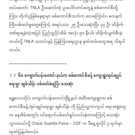
တပ်မတော်
ဦးဆောင်တဲ့
ပူးပေါင်းတပ်တွေနဲ့
စစ်ကောင်စီတို့
- TNLA
ကြား
တိုက်ပွဲဖြစ်နေရာမှာ
စစ်ကောင်စီဘက်က
လေကြောင်း၊
လေနက်
ကြီးပစ်ခတ်မှုတွေကြောင့်
အရပ်သား
၂၅
ဦးသေဆုံးပြီး
၃၇
ဦး
ထိခိုက်
ဒဏ်ရာရခဲ့တဲ့အပြင်
ပြည်သူပိုင်အိမ်
အလုံး
၅၀
နီးပါး
ထိခိုက်ပျက်စီးခဲ့
တယ်လို့
သတင်းနှင့်
ပြန်ကြားရေးဌာန
မှတ်တမ်းတွေအရ
သိရပါ
TNLA
တယ်။
========================
၆။
ကျောက်ပန်းတောင်းနယ်က
စစ်ကောင်စီခန့်
ကျေးရွာအုပ်ချုပ်
🚩🚩
ရေးမှူး
ချစ်သိန်း
ပစ်ခတ်ခံရပြီး
သေဆုံး
မန္တလေးတိုင်း
ကျောက်ပန်းတောင်းမြို့နယ်
မဲထီးကျေးရွာက
စစ်
ကောင်စီခန့်
အုပ်ချုပ်ရေးမှူး
ချစ်သိန်း
ကို
ပြည်သူ့ကာကွယ်
ရေးအဖွဲ့တွေ
က
နေအိမ်အတွင်း
ဝင်ရောက်ပစ်ခတ်ရှင်းလင်းခဲ့တာကြောင့်
သေဆုံး
သွားတယ်လို့
က
ဒီနေ့
ဇူလိုင်
၃
ရက်မှာ
Chauk Guerilla Force – CGF
ထုတ်ပြန်ပါတယ်။