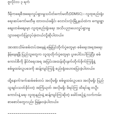
ဇူလိုင်လ
၃
ရက်
ဒီမိုကရေစီအရေးလှုပ်ရှားမှုသပိတ်ကော်မတီ
၊
လူထုစည်းရုံး
(DDMSC)
ရေးဆပ်ကော်မတီမှ
ထားဝယ်ခရိုင်၊
လောင်းလုံးမြို့နယ်ထဲက
ကျေးရွာ
စျေးတစ်စျေးမှာ
လူထုစည်းရုံးရေး
အသိပညာပေးလှုပ်ရှားမှု
သွားရောက်ပြုလုပ်ခဲ့တယ်လို့ဆိုပါတယ်။
အာဏာသိမ်းစစ်တပ်အနေနဲ့
မြေပြင်တိုက်ပွဲတွေမှာ
စစ်ရေးအရအရေး
နှိမ့်နေချိန်
ပြည်သူတွေက
လူထုတိုက်ပွဲတွေမှာ
ပူးပေါင်းပါကြပြီး
စစ်
ကောင်စီကို
နိုင်ငံရေးအရ
အပြင်းအထန်ထိုးနှက်တိုက်ခိုက်ကြဖို့နဲ့
စစ်မှုထမ်းဥပဒေကို
ဆန့်ကျင်ကြဖို့
စည်းရုံးဟောပြောခဲ့ပါတယ်။
ထို့နောက်
ဖက်ဆစ်စစ်တပ်
အလိုမရှိ၊
စစ်မှုထမ်းဥပဒေ
အလိုမရှိ၊
ပြည်
'
သူချင်းသတ်ခိုင်းတဲ့
အကြံယုတ်
အလိုမရှိ၊
ဖိရင်ကြွ
ထိရင်ချ
တဦး
ကောင်းနဲ့
မရ၊
လူထုနည်းနဲ့
ဆန့်ကျင်ကြ
ဆိုတဲ့
ခေါင်းစဥ်နဲ့
လက်ကမ်း
'
စာစောင်တွေလည်း
ဖြန့်ဝေခဲ့ပါတယ်။
========================