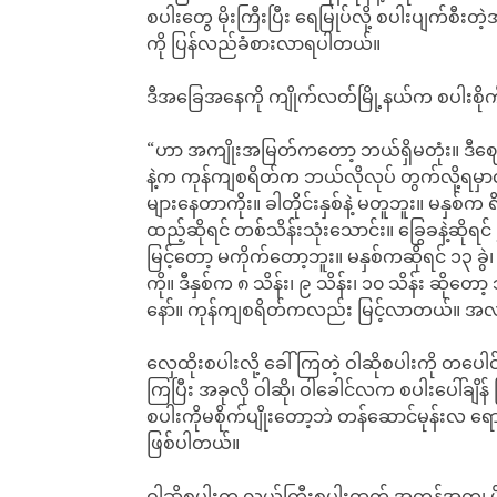
စပါးတွေ မိုးကြီးပြီး ရေမြုပ်လို့ စပါးပျက်စီ
ကို ပြန်လည်ခံစားလာရပါတယ်။
ဒီအခြေအနေကို ကျိုက်လတ်မြို့နယ်က စပါးစိ
“ဟာ အကျိုးအမြတ်ကတော့ ဘယ်ရှိမတုံး။ ဒီဈေ
နဲ့က ကုန်ကျစရိတ်က ဘယ်လိုလုပ် တွက်လို့
များနေတာကိုး။ ခါတိုင်းနှစ်နဲ့ မတူဘူး။ မနှစ်
ထည့်ဆိုရင် တစ်သိန်းသုံးသောင်း။ ခြွေခနဲ့ဆိ
မြင့်တော့ မကိုက်တော့ဘူး။ မနှစ်ကဆိုရင် ၁၃ ခွဲ
ကို။ ဒီနှစ်က ၈ သိန်း၊ ၉ သိန်း၊ ၁၀ သိန်း ဆိုတော့
နော်။ ကုန်ကျစရိတ်ကလည်း မြင့်လာတယ်။ အ
လှေထိုးစပါးလို့ ခေါ်ကြတဲ့ ဝါဆိုစပါးကို တပေ
ကြပြီး အခုလို ဝါဆို၊ ဝါခေါင်လက စပါးပေါ်ချိန်
စပါးကိုမစိုက်ပျိုးတော့ဘဲ တန်ဆောင်မုန်းလ ရ
ဖြစ်ပါတယ်။
ဝါဆိုစပါးက လယ်ကြီးစပါးထက် အကုန်အကျ ပို