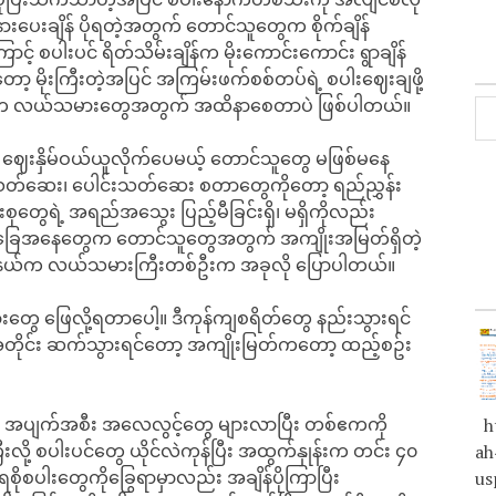
ားပေးချိန် ပိုရတဲ့အတွက် တောင်သူတွေက စိုက်ချိန်
့် စပါးပင် ရိတ်သိမ်းချိန်က မိုးကောင်းကောင်း ရွာချိန်
ာတော့ မိုးကြီးတဲ့အပြင် အကြမ်းဖက်စစ်တပ်ရဲ့ စပါးဈေးချဖို့
တာက လယ်သမားတွေအတွက် အထိနာစေတာပဲ ဖြစ်ပါတယ်။
ို ဈေးနှိမ်ဝယ်ယူလိုက်ပေမယ့် တောင်သူတွေ မဖြစ်မနေ
ုးသတ်ဆေး၊ ပေါင်းသတ်ဆေး စတာတွေကိုတော့ ရည်ညွှန်း
စုတွေရဲ့ အရည်အသွေး ပြည့်မီခြင်းရှိ၊ မရှိကိုလည်း
ို အခြေအနေတွေက တောင်သူတွေအတွက် အကျိုးအမြတ်ရှိတဲ့
ု့နယ်က လယ်သမားကြီးတစ်ဦးက အခုလို ပြောပါတယ်။
တွေ ဖြေလို့ရတာပေါ့။ ဒီကုန်ကျစရိတ်တွေ နည်းသွားရင်
ဒီအတိုင်း ဆက်သွားရင်တော့ အကျိုးမြတ်ကတော့ ထည့်စဥ်း
အတွက် အပျက်အစီး အလေလွင့်တွေ များလာပြီး တစ်ဧကကို
ht
းလို့ စပါးပင်တွေ ယိုင်လဲကုန်ပြီး အထွက်နှုန်းက တင်း ၄၀
ah
ပါးတွေကိုခြွေရာမှာလည်း အချိန်ပိုကြာပြီး
us