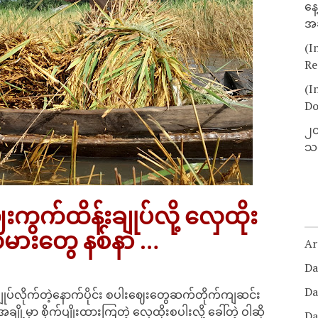
နေ
အခ
(I
Re
(I
Do
၂၀
သတ
ွက်ထိန်းချုပ်လို့ လှေထိုး
သမားတွေ နစ်နာ …
Ar
Da
Da
ပ်လိုက်တဲ့နောက်ပိုင်း စပါးဈေးတွေဆက်တိုက်ကျဆင်း
ှာ စိုက်ပျိုးထားကြတဲ့ လှေထိုးစပါးလို့ ခေါ်တဲ့ ဝါဆို
Da