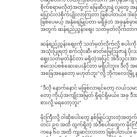
စိုက်စရာမလိုတဲ့အတွက် မြေဆီလွှာနဲ့ လူတွေ အန
ပြောင်းလဲစိုက်ပျိုးလာကြတာ ဖြစ်ပါတယ်။ ဒါကြောင
ဖြစ်ပေမယ့် အနှံရေမြုပ်တာ မရှိခဲ့ဘဲ အခုနှစ်မှ
အတွက် ဆန်ရည်ညွှန်းဈေး သတ်မှတ်လိုက်
ဆန်ရည်ညွှန်းဈေးကို သတ်မှတ်လိုက်လို့ စပါးက
အသုံးပြုရတဲ့ စက်သုံးဆီ၊ ဓာတ်မြေဩဇာနဲ့ ပိ
ဈေးသတ်မှတ်နိုင်တာ မရှိတဲ့အပြင် အဲဒီသွင်းအား
စမ်းသပ်စစ်ဆေးပေးနိုင်တာ မရှိပါဘူး။ ဒီလ
အခြေအနေတော့ မဟုတ်ဘူး”လို့ ဘိုကလေးမြိ
“ဒီလို နောက်နောင် မဖြစ်လာရင်တော့ လယ်သမား
တော့ ကိုယ့်အကျိုးအမြတ် ရှိရင်ရှိမယ်။ အခု 
စားလို့ မရတော့ဘူး”
မိုးကြီးလို့ ဝါဆိုစပါးတွေ နစ်မြုပ်သွားတဲ့
တင်း ၉၀ အထိ ထွက်ရှိတဲ့ အဲဒီစပါးတွေက မိုးကြီ
ကနေ ၆၀ အထိ ကျဆင်းလာတာ ဖြစ်ပါတယ်။ ရေစိုစ