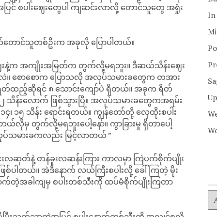
းတဲ့အပြင် စပါးဈေးတွေပါ ကျဆင်းလာလို့ တောင်သူတွေ အရှုံး
In
Mi
ုက်တောင်သူတစ်ဦးက အခုလို ပြောပါတယ်။
Po
Pr
းနဲ့က အကျိုးအမြတ်က တွက်လို့မရဘူး။ ဒီဆယ်သိန်းဈေး
ရမှာလဲ။ စောစောက ပြောသလို အလုပ်သမားခတွေက တအား
Sa
က ရိတ်ထည့်ဆိုရင် ၈ သောင်းကျော်ပဲ ရှိတယ်။ အခုက ရိတ်
Up
ုရင် ၂ သိန်းလောက် ဖြစ်သွားပြီ။ အလုပ်သမားခတွေကအရမ်း
၊ ၁၄၊ ၁၅ သိန်း ရောင်းရတယ်။ ကျွန်တော်တို့ လှေထိုးစပါး
We
 ဘယ်လိုမှ တွက်လို့မရဘူးပေါ့နော်။ ကွာခြားမှု ရှိတာပေါ့
We
လုပ်သမားခကလည်း မြင့်လာတယ် ”
ါင်းလဆုတ်နဲ့ တန်ခူးလဆန်းကြား ကာလမှာ ကြဲပက်စိုက်ပျိုး
 ဖြစ်ပါတယ်။ အဲဒီနောက် လယ်ကြီးစပါးလို့ ခေါ်ကြတဲ့ မိုး
ောက်တဲ့အခါကျမှ စပါးတစ်သီးကို ထပ်မံစိုက်ပျိုးကြတာ
ပြီးသက်သာတဲ့အပြင် စပါးနောက်တစ်သီးကို အလျင်စလို