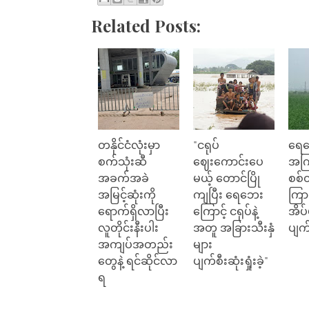
Related Posts:
တနိုင်ငံလုံးမှာ
"ငရုပ်
ရေဘ
စက်သုံးဆီ
ဈေးကောင်းပေ
အကြ
အခက်အခဲ
မယ့် တောင်ပြို
စစ်
အမြင့်ဆုံးကို
ကျပြီး ရေဘေး
ကြာ
ရောက်ရှိလာပြီး
ကြောင့် ငရုပ်နဲ့
အိပ
လူတိုင်းနီးပါး
အတူ အခြားသီးနှံ
ပျက
အကျပ်အတည်း
များ
တွေနဲ့ ရင်ဆိုင်လာ
ပျက်စီးဆုံးရှုံးခဲ့"
ရ