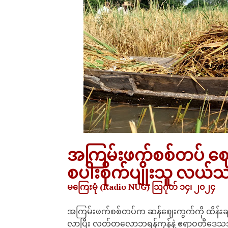
အကြမ်းဖက်စစ်တပ် ဈေးက
စပါးစိုက်ပျိုးသူ လယ်
မကြေးမုံ (Radio NUG) ဩဂုတ် ၁၄၊ ၂၀၂၄
အကြမ်းဖက်စစ်တပ်က ဆန်ဈေးကွက်ကို ထိန်းချု
လာပြီး လတ်တလောဘရန်ကုန်နဲ့ ဧရာဝတီဒေသအချို့မ