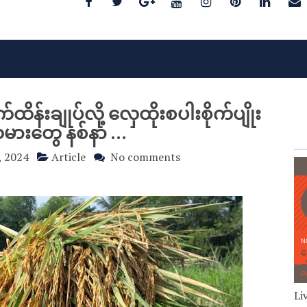
်းချုပ်လို့ လှေထိုးစပါးစိုက်ပျိုး
ားတွေ နစ်နာ …
, 2024
Article
No comments
Li