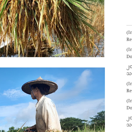
(I
Re
(I
Do
၂၀
သတ
(I
Re
(I
Do
၂၀
သတ