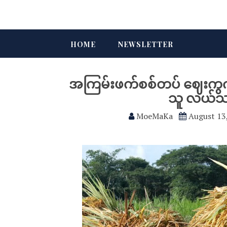
HOME
NEWSLETTER
အကြမ်းဖက်စစ်တပ် ဈေးကွက်ထိန
သူ လယ်သမ
MoeMaKa
August 13