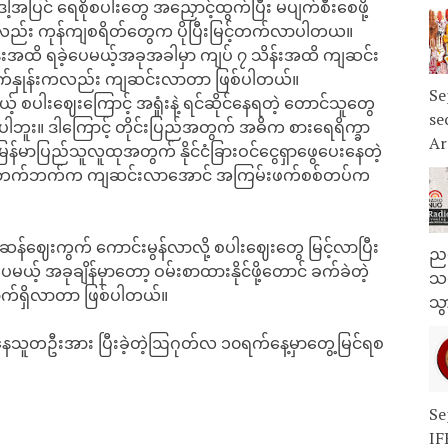
့အပြင် ရေစိုစပါးတွေ အညှောင့်ထွက်ပြီး မပျက်စီးစေဖို့
ည်း ကုန်ကျစရိတ်တွေက ပိုပြီးမြင့်တက်လာပါတယ။
်းအထိ ရခဲ့ပေမယ့်အခုအခါမှာ ကျပ် ၇ သိန်းအထိ ကျဆင်း
ထွက်နှုန်းကလည်း ကျဆင်းလာတာ ဖြစ်ပါတယ်။
Se
ပါးဈေးကြောင့် အရှုံးနဲ့ ရင်ဆိုင်နေရတဲ့ တောင်သူတွေ
se
ဘူး။ ဒါကြောင့် တိုင်းပြည်အတွက် အဓိက စားရေရိက္ခာ
Ar
ြန်မာပြည်သူလူထုအတွက် နိုင်ငံခြားဝင်ငွေရှာဖွေပေးနေတဲ့
လည်း အဘက်ဘက်က ကျဆင်းလာအောင် အကြမ်းဖက်စစ်တပ်က
ဘာ့ဆန်ဈေးကွက် ကောင်းမွန်လာလို့ စပါးဈေးတွေ မြင့်လာပြီး
ညန
် အခုချိန်မှာတော့ ဝမ်းစာထားနိုင်ဖို့တောင် ခက်ခဲတဲ့
သတ
ာက်ရှိလာတာ ဖြစ်ပါတယ်။
သွ
းနေသူတဦးအား ပြီးခဲ့တဲ့ဩဂုတ်လ ၁၀ရက်နေ့မှာတွေ့မြင်ရစ
Se
IF