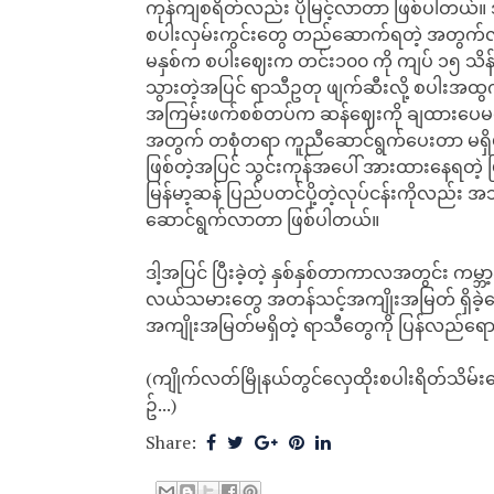
ကုန်ကျစရိတ်လည်း ပိုမြင့်လာတာ ဖြစ်ပါတယ်။ ဒါ
စပါးလှမ်းကွင်းတွေ တည်ဆောက်ရတဲ့ အတွက်လ
မနှစ်က စပါးဈေးက တင်း၁၀၀ ကို ကျပ် ၁၅ သိန
သွားတဲ့အပြင် ရာသီဥတု ဖျက်ဆီးလို့ စပါးအ
အကြမ်းဖက်စစ်တပ်က ဆန်ဈေးကို ချထားပေမယ့် စ
အတွက် တစုံတရာ ကူညီဆောင်ရွက်ပေးတာ မရှိပါ
ဖြစ်တဲ့အပြင် သွင်းကုန်အပေါ် အားထားနေရတဲ့ မ
မြန်မာ့ဆန် ပြည်ပတင်ပို့တဲ့လုပ်ငန်းကို
ဆောင်ရွက်လာတာ ဖြစ်ပါတယ်။
ဒါ့အပြင် ပြီးခဲ့တဲ့ နှစ်နှစ်တာကာလအတွင်း ကမ္
လယ်သမားတွေ အတန်သင့်အကျိုးအမြတ် ရှိခဲ့ပေမယ့
အကျိုးအမြတ်မရှိတဲ့ ရာသီတွေကို ပြန်လည်ရေ
(ကျိုက်လတ်မြိုနယ်တွင်လှေထိုးစပါးရိတ်သိမ်
ဥ်...)
Share: