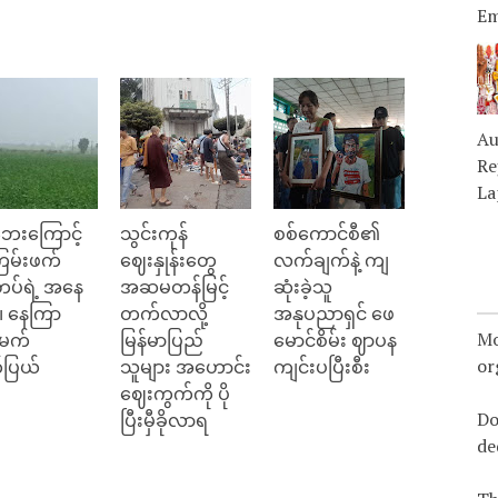
Em
Au
Re
La
ေးကြောင့်
သွင်းကုန်
စစ်ကောင်စီ၏
မ်းဖက်
ဈေးနှုန်းတွေ
လက်ချက်နဲ့ ကျ
တပ်ရဲ့ အနေ
အဆမတန်မြင့်
ဆုံးခဲ့သူ
၊ နေကြာ
တက်လာလို့
အနုပညာရှင် ဖေ
Mo
်မက်
မြန်မာပြည်
မောင်စိမ်း ဈာပန
or
်ပြယ်
သူများ အဟောင်း
ကျင်းပပြီးစီး
ဈေးကွက်ကို ပို
Do
ပြီးမှီခိုလာရ
de