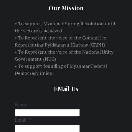
Our Mission
• To support Myanmar Spring Revolution until
the victory is achieved
• To Represent the voice of the Committee
Representing Pyidaungsu Hluttaw (CRPH)
• To Represent the voice of the National Unity
Government (NUG)
• To support founding of Myanmar Federal
Democracy Union
EMail Us
Name
Email
*