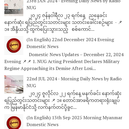
23rd JAN 2024 - Evening Daily News by Radio
NUG
၂၀၂၄ ဇန်နဝါရီလ ၂၃ ရက်နေ့ ညနေခင်း
နောက်ဆုံး ရပြည်တွင်းသတင်းများ သတင်းခေါင်းစဉ်များ - 📌
၁။ အိန္ဒိယသို့ ထွက်ပြေးသွားသည့် စစ်ကောင်...
(In English) 22nd December 2024 Evening
Domestic News
Domestic News Updates – December 22, 2024
Evening 📌📌 1. NUG Acting President Declares Military
Regime Approaching its Demise After Losi...
22nd JUL 2024 - Morning Daily News by Radio
NUG
၂၀၂၄ ဇူလိုင်လ ၂၂ ရက်နေ့ မနက်ခင်း နောက်ဆုံး
ရပြည်တွင်းသတင်းများ 📌 ၁။ တောင်အာဖရိကတရားရုံးချုပ်
က မြန်မာနိုင်ငံသို့ လက်နက်တင်ပို့ခွင...
(In English) 13th Sep 2025 Morning Myanmar
Domestic News