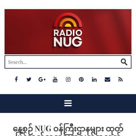
နေ့စဉ် NUG ဝန်ကြီးဌာနများ ထုတ်