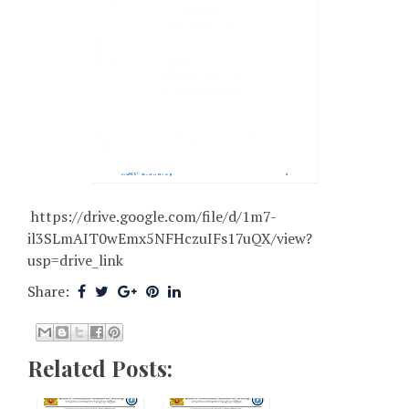
https://drive.google.com/file/d/1m7-
il3SLmAIT0wEmx5NFHczuIFs17uQX/view?
usp=drive_link
Share:
Related Posts: