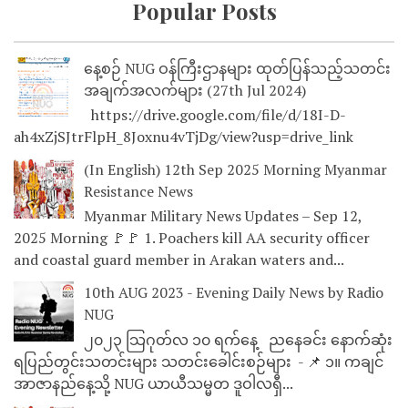
Popular Posts
နေ့စဉ် NUG ဝန်ကြီးဌာနများ ထုတ်ပြန်သည့်သတင်း
အချက်အလက်များ (27th Jul 2024)
https://drive.google.com/file/d/18I-D-
ah4xZjSJtrFlpH_8Joxnu4vTjDg/view?usp=drive_link
(In English) 12th Sep 2025 Morning Myanmar
Resistance News
Myanmar Military News Updates – Sep 12,
2025 Morning 🚩🚩 1. Poachers kill AA security officer
and coastal guard member in Arakan waters and...
10th AUG 2023 - Evening Daily News by Radio
NUG
၂၀၂၃ သြဂုတ်လ ၁၀ ရက်နေ့ ညနေခင်း နောက်ဆုံး
ရပြည်တွင်းသတင်းများ သတင်းခေါင်းစဉ်များ - 📌 ၁။ ကချင်
အာဇာနည်နေ့သို့ NUG ယာယီသမ္မတ ဒူဝါလရှီ...