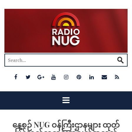
နေ့စဉ် NUG ဝန်ကြီးဌာနများ ထုတ်