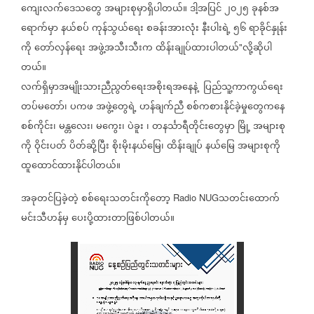
ကျေးလက်ဒေသတွေ
အများစုမှာရှိပါတယ်။
ဒါ့အပြင်
၂၀၂၅
ခုနစ်အ
ရောက်မှာ
နယ်စပ်
ကုန်သွယ်ရေး
စခန်းအားလုံး
နီးပါးရဲ့
၅၆
ရာခိုင်နှုန်း
ကို
တော်လှန်ရေး
အဖွဲ့အသီးသီးက
ထိန်းချုပ်ထားပါတယ်
လို့ဆိုပါ
"
တယ်။
လက်ရှိမှာအမျိုးသားညီညွတ်ရေးအစိုးရအနေနဲ့
ပြည်သူ့ကာကွယ်ရေး
တပ်မတော်၊
ပကဖ
အဖွဲ့တွေရဲ့
ဟန်ချက်ညီ
စစ်ကစားနိုင်ခဲ့မှုတွေကနေ
စစ်ကိုင်း၊
မန္တလေး၊
မကွေး၊
ပဲခူး
၊
တနင်္သာရီတိုင်းတွေမှာ
မြို့
အများစု
ကို
ဝိုင်းပတ်
ပိတ်ဆို့ပြီး
စိုးမိုးနယ်မြေ၊
ထိန်းချုပ်
နယ်မြေ
အများစုကို
ထူထောင်ထားနိုင်ပါတယ်။
အခုတင်ပြခဲ့တဲ့
စစ်ရေးသတင်း‌ကိုတော့
သတင်းထောက်
Radio NUG
မင်းသီဟန်မှ
ပေးပို့ထားတာဖြစ်ပါတယ်။