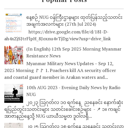
နေ့စဉ် NUG ဝန်ကြီးဌာနများ ထုတ်ပြန်သည့်သတင်း
အချက်အလက်များ (27th Jul 2024)
https://drive.google.com/file/d/18I-D-
ah4xZjSJtrFlpH_8Joxnu4vTjDg/view?usp=drive_link
(In English) 12th Sep 2025 Morning Myanmar
Resistance News
Myanmar Military News Updates – Sep 12,
2025 Morning 🚩🚩 1. Poachers kill AA security officer
and coastal guard member in Arakan waters and...
10th AUG 2023 - Evening Daily News by Radio
NUG
၂၀၂၃ သြဂုတ်လ ၁၀ ရက်နေ့ ညနေခင်း နောက်ဆုံး
ရပြည်တွင်းသတင်းများ သတင်းခေါင်းစဉ်များ - 📌 ၁။ ကချင်
အာဇာနည်နေ့သို့ NUG ယာယီသမ္မတ ဒူဝါလရှီ...
၂၀၂၅ သြဂုတ်လ ၁၈ ရက်နေ့ ညနေခင်း သတင်းလွှာ