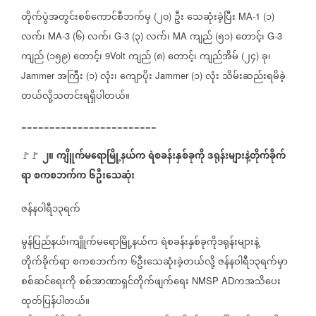
တိုက်ပွဲအတွင်းစစ်ကောင်စီဘက်မှ
၂၀
ဦး
သေဆုံးခဲ့ပြီး
၁
(
)
MA-1 (
)
လက်၊
၆
လက်၊
၃
လက်၊
ကျည်
၅၁
တောင့်၊
MA-3 (
)
G-3 (
)
MA
(
)
G-3
ကျည်
၁၅၉
တောင့်၊
ကျည်
၈
တောင့်၊
ကျည်အိမ်
၂၄
ခု၊
(
)
9Volt
(
)
(
)
အကြီး
၁
လုံး၊
ကျောပိုး
၁
လုံး
သိမ်းဆည်းရမိခဲ့
Jammer
(
)
Jammer (
)
တယ်လို့သတင်းရရှိပါတယ်။
========================
၂။
ကျိူက်မရောမြို့နယ်က
ရဲစခန်းနှစ်ခုကို
ဒရုန်းများနဲ့တိုက်ခိုက်
🚩🚩
ရာ
စကစဘက်က
၆ဦးသေဆုံး
ဇန်နဝါရီ၁၃ရက်
မွန်ပြည်နယ်၊ကျိူက်မရောမြို့နယ်က
ရဲစခန်းနှစ်ခုကိုဒရုန်းများနဲ့
တိုက်ခိုက်ရာ
စကစဘက်က
၆ဦးသေဆုံးခဲ့တယ်လို့
ဇန်နဝါရီ၁၃ရက်မှာ
စစ်ဆင်ရေးကို
စစ်အာဏာရှင်တိုက်ဖျက်ရေး
ကအသိပေး
NMSP AD
ထုတ်ပြန်ပါတယ်။