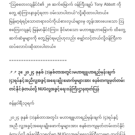
ဩစတေးလျနိုင်ငံ၏
၂၈
ဆက်မြောက်
၀န်ကြီးချုပ်
ကို
"
Tony Abbott
တွေ့
ဆုံကြားနာခွင့်ရတာ
ဝမ်းသာပါတယ်
လို့ဆိုထားပါတယ်။
"
မြန်မာ့ရဲရင့်သောတရားဝင်ကိုယ်စားလှယ်များမှ
တွန်းအားပေးသော
သြ
စတြေးလျနှင့်
မြန်မာနိုင်ငံကြား
ခိုင်မာသော
မဟာဗျူဟာမြောက်
ထိတွေ့
ဆက်ဆံမှုများကို
တွေ့မြင်ရမည်ဟုလည်း
မျှော်လင့်တယ်လို့ဝန်ကြီးက
ထပ်လောင်းဆိုထားပါတယ်။
========================
၃။
၂၀၂၄
ခုနှစ်
၁
နှစ်တာအတွင်းမဟာဗျူဟာရည်မှန်းချက်
📌📌
⁨⁨⁨⁨⁨⁨⁨⁨⁨⁨
(
)
၄
ရပ်နှင့်အညီလူ့အခွင့်အရေးချိုးဖောက်မှုများအား
စနစ်တကျမှတ်တမ်း
(
)
တင်နိုင်ခဲ့တယ်လို့
လူ့အခွင့်ရေးဝန်ကြီးဌာနထုတ်ပြန်
NUG
ဇန်နဝါရီ၁၃ရက်
၂၀၂၄
ခုနှစ်
၁
နှစ်တာအတွင်း
မဟာဗျူဟာရည်မှန်းချက်
၄
ရပ်နှင့်
(
)
(
)
အညီ
လူ့အခွင့်အရေးချိုးဖောက်မှုများအား
စနစ်တကျမှတ်တမ်းတင်နိုင်
ခဲ့တယ်လို့
ဇန်နဝါရီ၁၃ရက်မှာ
လူ့အခွင့်ရေးဝန်ကြီးဌာနမှာ
ထုတ်ပြန်
NUG