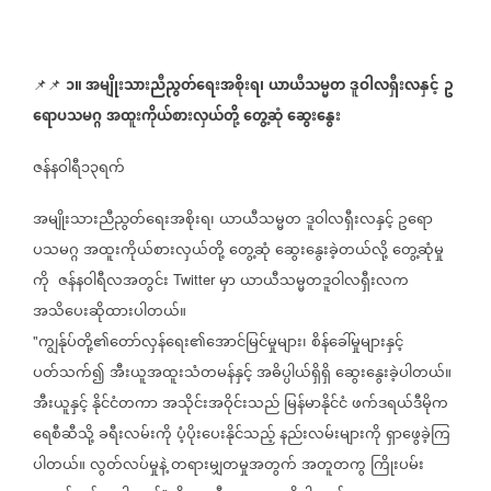
၁။ အမျိုးသားညီညွတ်ရေးအစိုးရ၊
ယာယီသမ္မတ
ဒူဝါလရှီးလနှင့်
ဥ
📌📌
⁨⁨⁨⁨⁨⁨⁨⁨⁨⁨
ရောပသမဂ္ဂ
အထူးကိုယ်စားလှယ်တို့
တွေ့ဆုံ
ဆွေးနွေး
ဇန်နဝါရီ၁၃ရက်
အမျိုးသားညီညွတ်ရေးအစိုးရ၊
ယာယီသမ္မတ
ဒူဝါလရှီးလနှင့်
ဥရော
ပသမဂ္ဂ
အထူးကိုယ်စားလှယ်တို့
တွေ့ဆုံ
ဆွေးနွေးခဲ့တယ်လို့
တွေ့ဆုံမှု
ကို
ဇန်နဝါရီလအတွင်း
မှာ
ယာယီသမ္မတဒူဝါလရှီးလက
Twitter
အသိပေးဆိုထားပါတယ်။
ကျွန်ုပ်တို့၏တော်လှန်ရေး၏အောင်မြင်မှုများ၊
စိန်ခေါ်မှုများနှင့်
"
ပတ်သက်၍
အီးယူအထူးသံတမန်နှင့်
အဓိပ္ပါယ်ရှိရှိ
ဆွေးနွေးခဲ့ပါတယ်။
အီးယူနှင့်
နိုင်ငံတကာ
အသိုင်းအဝိုင်းသည်
မြန်မာနိုင်ငံ
ဖက်ဒရယ်ဒီမိုက
ရေစီဆီသို့
ခရီးလမ်းကို
ပံ့ပိုးပေးနိုင်သည့်
နည်းလမ်းများကို
ရှာဖွေခဲ့ကြ
ပါတယ်။
လွတ်လပ်မှုနဲ့
တရားမျှတမှုအတွက်
အတူတကွ
ကြိုးပမ်း