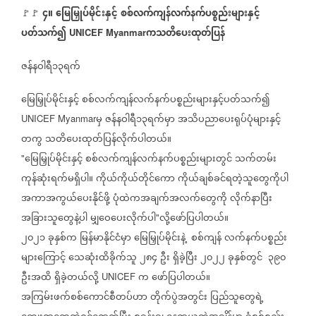
၄။
မြေမြှုပ်မိုင်းနှင့်
စစ်လက်ကျန်လက်နက်ပစ္စည်းများနှင့်
🚩🚩
ပတ်သက်၍
ကသတိပေးထုတ်ပြန်
UNICEF Myanmar
ဇန်နဝါရီ၁၃ရက်
မြေမြှုပ်မိုင်းနှင့်
စစ်လက်ကျန်လက်နက်ပစ္စည်းများနှင့်ပတ်သက်၍
မှ
ဇန်နဝါရီ၁၃ရက်မှာ
အသိပညာပေးရုပ်ပုံများနှင့်
UNICEF Myanmar
တကွ
သတိပေးထုတ်ပြန်လိုက်ပါတယ်။
မြေမြှုပ်မိုင်းနှင့်
စစ်လက်ကျန်လက်နက်ပစ္စည်းများတွင်
သက်တမ်း
"
ကုန်ဆုံးရက်မရှိပါ။
ကိုယ်ကိုယ်တိုင်ကော
ကိုယ်ချစ်ခင်ရတဲ့သူတွေကိုပါ
အကာအကွယ်ပေးနိုင်ဖို့
ပုံထဲကအချက်အလက်တွေကို
လိုက်နာပြီး
အခြားသူတွေနဲ့ပါ
မျှဝေပေးလိုက်ပါ
လို့ဖော်ပြပါတယ်။
"
၂၀၂၁
ခုနှစ်က
မြန်မာနိုင်ငံမှာ
မြေမြှုပ်မိုင်းနဲ့
စစ်ကျန်
လက်နက်ပစ္စည်း
များကြောင့်
သေဆုံးထိခိုက်သူ
၂၈၄
ဦး
ရှိခဲ့ပြီး
၂၀၂၂
ခုနှစ်တွင်
၃၉၀
ဦးအထိ
ရှိခဲ့တယ်လို့
က
ဖော်ပြပါတယ်။
UNICEF
အကြမ်းဖက်စစ်ကောင်စီတပ်ဟာ
တိုက်ပွဲအတွင်း
ပြည်သူတွေရဲ့