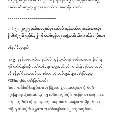
ကျေးရွာတွေထဲဝင်ရောက်ပြီး
စခန်းချ
နေရာယူတဲ့အချိန်မှာ
ခံစစ်စည်း
အနေနဲ့
မိုင်းတွေကို
ရွာအနှံ့ထောင်ထားခဲ့လေ့ရှိပါတယ်။
========================
၅။
၂၀၂၅
ခုနစ်အရောက်မှာ
နယ်စပ်
ကုန်သွယ်ရေးစခန်းအားလုံး
🚩🚩
နီးပါးရဲ့
၅၆
ရာခိုင်နှုန်းကို
တော်လှန်ရေး
အဖွဲ့အသီးသီးက
ထိန်းချုပ်ထား
ဇန်နဝါရီ၁၃ရက်
၂၀၂၅
ခုနစ်အရောက်မှာ
နယ်စပ်
ကုန်သွယ်ရေး
စခန်းအားလုံး
နီးပါးရဲ့
၅၆
ရာခိုင်နှုန်းကို
တော်လှန်ရေး
အဖွဲ့အသီးသီးက
ထိန်းချုပ်ထားတယ်
လို့
ဇန်နဝါရီလအတွင်းမှာ
စစ်ရေးသုံးသပ်ချက်များဖော်ပြနေတဲ့
မှ
ဖော်ပြပါတယ်။
PDFInsight
စစ်ကောင်စီထိန်းချုပ်ထားရာ
မြို့တွေ
နဲ့
ဒေသတွေဟာ
စိုက်ပျိုး
၊
"
မွေးမြူရေး
နဲ့
ရေလုပ်ငန်းတွေ
အဓိက
လုပ်ကိုင်
အခြေချရာ
နေရာဒေသ
တွေ
မဟုတ်ဘဲ
အဲ့လုပ်ငန်းတွေ
အများစုဟာ
အမျိုးသားညီညွတ်ရေး
အစိုးရ
သိမ်းပိုက်
ရရှိထားတဲ့
ထိန်းချုပ်နယ်မြေတွေအတွင်းက