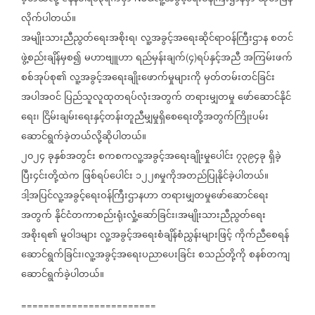
လိုက်ပါတယ်။
အမျိုးသားညီညွတ်ရေးအစိုးရ၊
လူ့အခွင့်အရေးဆိုင်ရာဝန်ကြီးဌာန
စတင်
ဖွဲ့စည်းချိန်မှစ၍
မဟာဗျူဟာ
ရည်မှန်းချက်
၄
ရပ်နှင့်အညီ
အကြမ်းဖက်
(
)
စစ်အုပ်စု၏
လူ့အခွင့်အရေးချိုးဖောက်မှုများကို
မှတ်တမ်းတင်ခြင်း
အပါအဝင်
ပြည်သူလူထုတရပ်လုံးအတွက်
တရားမျှတမှု‌
ဖော်ဆောင်နိုင်
ရေး၊
ငြိမ်းချမ်း‌ရေးနှင့်တန်းတူညီမျှမှုရှိ‌စေရေးတို့အတွက်ကြိုးပမ်း
ဆောင်ရွက်ခဲ့တယ်လို့ဆိုပါတယ်။
၂၀၂၄
ခုနှစ်အတွင်း
စကစကလူ့အခွင့်အရေးချိုးမှုပေါင်း
၇၃၉၄ခု
ရှိခဲ့
ပြီး၄င်းတို့ထဲက
ဖြစ်ရပ်ပေါင်း
၁၂၂၈မှုကိုအတည်ပြုနိုင်ခဲ့ပါတယ်။
ဒါ့အပြင်လူ့အခွင့်ရေးဝန်ကြီးဌာနဟာ
တရားမျှတမှုဖော်ဆောင်ရေး
အတွက်
နိုင်ငံတကာစည်းရုံးလှုံ့ဆော်ခြင်း၊အမျိုးသားညီညွတ်ရေး
အစိုးရ၏
မူဝါဒများ
လူ့အခွင့်အရေးစံချိန်စံညွှန်းများဖြင့်
ကိုက်ညီစေရန်
ဆောင်ရွက်ခြင်း၊လူ့အခွင့်အရေးပညာပေးခြင်း
စသည်တို့ကို
စနစ်တကျ
ဆောင်ရွက်‌ခဲ့ပါတယ်။
========================