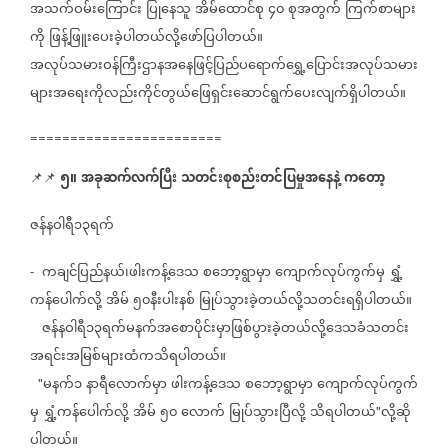
အသက်ဝမ်းကြောင်း
ပြုနေသူ
အိမ်ထောင်စု
၄၀
စုအတွက်
ကြက်စာများ
ကို
ဖြန့်ဖြူးပေးခဲ့ပါတယ်လို့ဖော်ပြပါတယ်။
အလုပ်သမားဝန်ကြီးဌာနအနေဖြင့်ပြည်ပရောက်ရွှေ့ပြောင်းအလုပ်သမား
များအရေးကိုလည်းကိုင်တွယ်ဖြေရှင်းဆောင်ရွက်ပေးလျက်ရှိပါတယ်။
========================
၅။
အခုဆက်လက်ပြီး
သတင်းစုစည်းတင်ပြမှုအနေနဲ့
ကတော့
📌📌
⁨⁨⁨⁨⁨⁨⁨⁨⁨⁨
ဇန်နဝါရီ၁၃ရက်
ကချင်ပြည်နယ်၊ဖါးကန့်ဒေသ
စဘော့ရွာမှာ
ကျောက်လုပ်ကွက်မှ
ရွှံ့
-
ကန်ပေါက်လို့
အိမ်
၅၀နီးပါးနစ်
မြုပ်သွားခဲ့တယ်လို့သတင်းရရှိပါတယ်။
ဇန်နဝါရီ၁၃ရက်မနက်အစောပိုင်းမှာဖြစ်ပွားခဲ့တယ်လို့ဒေသခံသတင်း
အရင်းအမြစ်များထံကသိရပါတယ်။
မနက်၁
နာရီလောက်မှာ
ဖါးကန့်ဒေသ
စဘော့ရွာမှာ
ကျောက်လုပ်ကွက်
"
မှ
ရွှံ့ကန်ပေါက်လို့
အိမ်
၅၀
လောက်
မြုပ်သွားပြီလို့
သိရပါတယ်
လို့ဆို
"
ပါတယ်။