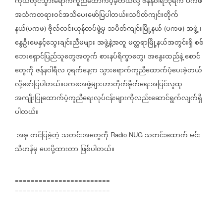
ကိုယ်တိုင်သွားရောက်ကူညီထောက်ပံ့ခဲ့တယ်လို့
ဇန်နဝါရီ၁၃ရက်
ပကဖ
အသံကတရားဝင်အသိပေးဖော်ပြပါတယ်။သပိတ်ကျင်းတိုက်
နယ်
ပကဖ
ဗိုလ်လင်းယုန်တပ်ဖွဲ့မှ
သပိတ်ကျင်းမြို့နယ်
ပကဖ
အဖွဲ့
၊
(
)
(
)
နွေဦးမေနှင့်သွေးချင်းညီမများ
အဖွဲ့နဲ့အတူ
မတ္တရာမြို့နယ်အတွင်းရှိ
စစ်
ဘေးရှောင်ပြည်သူတွေအတွက်
စားနပ်ရိက္ခာတွေ၊
အနွေးထည်နဲ့
စောင်
တွေကို
ဇန်နဝါရီလ
၇ရက်နေ့က
သွားရောက်ကူညီထောက်ပံ့ပေးခဲ့တယ်
လို့ဖော်ပြပါတယ်။ပကဖအဖွဲ့များဟာတိုက်ခိုက်ရေးအပြင်လူထု
အကျိုးပြုထောက်ပံ့ကူညီရေးလုပ်ငန်းများကိုလည်းဆောင်ရွက်လျက်ရှိ
ပါတယ်။
အခု
တင်ပြခဲ့တဲ့
သတင်းအတွေကို
သတင်းထောက်
မင်း
Radio NUG
သီဟန်မှ
ပေးပို့ထားတာ
ဖြစ်ပါတယ်။
========================
========================