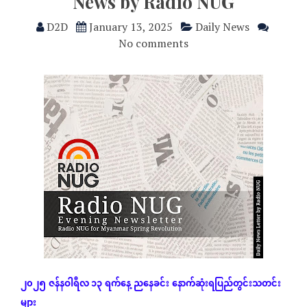
News by Radio NUG
D2D
January 13, 2025
Daily News
No comments
၂၀၂၅
ဇန်နဝါရီလ ၁၃
ရက်နေ့
ညနေခင်း
နောက်ဆုံး
ရပြည်တွင်းသတင်း
များ