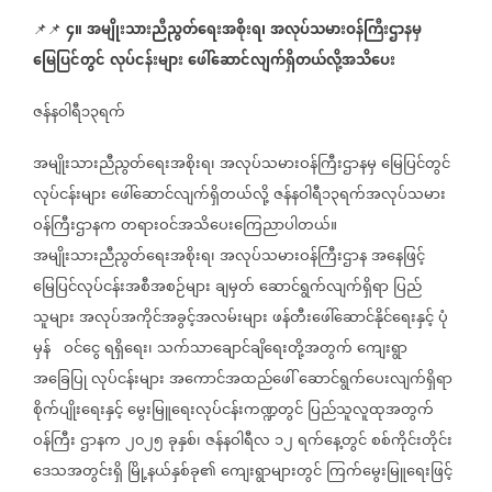
၄။
အမျိုးသားညီညွတ်ရေးအစိုးရ၊
အလုပ်သမားဝန်ကြီးဌာနမှ
📌📌
⁨⁨⁨⁨⁨⁨⁨⁨⁨⁨
မြေပြင်တွင်
လုပ်ငန်းများ
ဖေါ်ဆောင်လျက်ရှိတယ်လို့အသိပေး
ဇန်နဝါရီ၁၃ရက်
အမျိုးသားညီညွတ်ရေးအစိုးရ၊
အလုပ်သမားဝန်ကြီးဌာနမှ
မြေပြင်တွင်
လုပ်ငန်းများ
ဖေါ်ဆောင်လျက်ရှိတယ်လို့
ဇန်နဝါရီ၁၃ရက်အလုပ်သမား
ဝန်ကြီးဌာနက
တရားဝင်အသိပေးကြေညာပါတယ်။
အမျိုးသားညီညွတ်ရေးအစိုးရ၊
အလုပ်သမားဝန်ကြီးဌာန
အနေဖြင့်
မြေပြင်လုပ်ငန်းအစီအစဉ်များ
ချမှတ်
ဆောင်ရွက်လျက်ရှိရာ
ပြည်
သူများ
အလုပ်အကိုင်အခွင့်အလမ်းများ
ဖန်တီးဖေါ်ဆောင်နိုင်ရေးနှင့်
ပုံ
မှန်
ဝင်ငွေ
ရရှိရေး၊
သက်သာချောင်ချိရေးတို့အတွက်
ကျေးရွာ
အခြေပြု
လုပ်ငန်းများ
အကောင်အထည်ဖေါ်
ဆောင်ရွက်ပေးလျက်ရှိရာ
စိုက်ပျိုးရေးနှင့်
မွေးမြူရေးလုပ်ငန်းကဏ္ဍတွင်
ပြည်သူလူထုအတွက်
ဝန်ကြီး
ဌာနက
၂၀၂၅
ခုနှစ်၊
ဇန်နဝါရီလ
၁၂
ရက်နေ့တွင်
စစ်ကိုင်းတိုင်း
ဒေသအတွင်းရှိ
မြို့နယ်နှစ်ခု၏
ကျေးရွာများတွင်
ကြက်မွေးမြူရေးဖြင့်