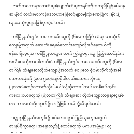
လတ်တလောမှာသေဆုံးမှုနဲ့ပျောက်ဆုံးမှုစာရင်းကိုအတည်ပြုစုံစမ်းနေ
ဆဲဖြစ်ပါတယ်။ဖားကန်ဒေသဟာမြေစာပုံများမကြာခဏပြိုကျခြင်းနဲ့
လူသေဆုံးမှုများဖြစ်ပွားခဲ့ပါတယ်။
ကနီမြို့နယ်တွင်း
ကလေးငယ်တွေကို
၆
လတကြိမ်
သံချဆေးတိုက်
-
(
)
ကျွေးဖို့အတွက်
ဆေးလုံးရေနှစ်သောင်းကျော်လိုအပ်နေတယ်လို့
ဇန်နဝါရီ၁၃ရက်
ကနီမြို့နယ်တွင်း
တက်ကြွလှုပ်ရှားသူ
ပြည့်အောင်နိုင်က
အသိပေးဆိုထားပါတယ်။
ကနီမြို့နယ်တွင်း
ကလေးငယ်တွေကို
၆
လ
"
(
)
တကြိမ်
သံချဆေးတိုက်ကျွေးဖို့အတွက်
စျေးတွေ
စုံစမ်းလိုက်တဲ့အခါ
ဆေးတလုံးကို
၄၀၀
၅၀၀
ကျပ်ရှိပါတယ်။ဆေးအလုံးရေ
(
-
)
၂၀၀၀၀
ကျော်လောက်လိုပါမယ်
လို့ဆိုထားပါတယ်။ကနီနယ်တွင်း
(
)
"
ကလေးငယ်တွေကို
၆
လတကြိမ်
သံချဆေး
တိုက်ကျွေးလာခဲ့ရာ
၄
နှစ်
(
)
(
)
တာ
ကာလထဲကိုရောက်ရှိလာပြီဖြစ်တယ်လို့သိရပါတယ်။
မတ္တရာမြို့နယ်အတွင်းရှိ
စစ်ဘေးရှောင်ပြည်သူတွေအတွက်
-
စားနပ်ရိက္ခာတွေ၊
အနွေးထည်နဲ့
စောင်တွေကို
ပကဖအဖွဲ့များ
လူ