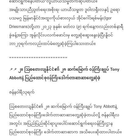
ဆောင်ရွက်နေပါတယ်
လို့ယာယီသမ္မတကဆိုပါတယ်။
"
အမျိုးသားညီညွတ်ရေးအစိုးရ၊
ယာယီသမ္မတ
ဒူဝါလရှီးလနှင့်
ဥရော
ပသမဂ္ဂ
မြန်မာနိုင်ငံအထူးကိုယ်စားလှယ်
အိုင်ဂေါ်ဒရစ်မန်း
(Igor
တို့ဟာ
၂၀၂၃
ခုနှစ်၊
မတ်လ
၉
ရက်နေ့ကလည်းတစ်နာရီ
Driesmans)
(
)
ခွဲခန့်အကြာ
အွန်လိုင်းပလက်ဖောင်းမှ
တွေ့ဆုံဆွေးနွေးခဲ့ပြီးနိူဝင်
ဘာ၂၇ရက်ကလည်းထပ်မံတွေ့ဆုံခဲ့ကြပါသေးတယ်။
========================
၂။
ဩစတေးလျနိုင်ငံ၏
၂၈
ဆက်မြောက်
၀န်ကြီးချုပ်
📌📌
⁨⁨⁨⁨⁨⁨⁨⁨⁨⁨
⁨⁨⁨
Tony
နဲ့
ပြည်ထောင်စုဝန်ကြီးဒေါက်တာဆာဆာတွေ့ဆုံခဲ့
Abbott
ဇန်နဝါရီ၁၃ရက်
ဩစတေးလျနိုင်ငံ၏
၂၈
ဆက်မြောက်
၀န်ကြီးချုပ်
နဲ့
Tony Abbott
ပြည်ထောင်စုဝန်ကြီးဒေါက်တာဆာဆာတွေ့ဆုံခဲ့တယ်လို့
ဇန်နဝါရီလ
အတွင်း
အပြည်ပြည်ဆိုင်ရာပူးပေါင်းဆောင်ရွက်ရေးဝန်ကြီးဌာန
ပြည်ထောင်စုဝန်ကြီး
ဒေါက်တာဆာဆာက
အသိပေးဆိုထားပါတယ်။