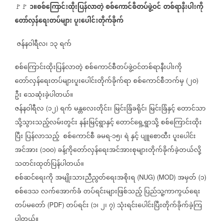
၁
။
စစ်ကြောင်းထိုးပြန်လာတဲ့
စစ်ကောင်စီတပ်ဖွဲ့ဝင်
တစ်ရာနီးပါးကို
🚩🚩
တော်လှန်ရေးတပ်များ
ပူးပေါင်းတိုက်ခိုက်
ဇန်နဝါရီလ၊
၁၃
ရက်
စစ်ကြောင်းထိုးပြန်လာတဲ့
စစ်ကောင်စီတပ်ဖွဲ့ဝင်တစ်ရာနီးပါးကို
တော်လှန်ရေးတပ်များပူးပေါင်းတိုက်ခိုက်ရာ
စစ်ကောင်စီဘက်မှ
၂၀
(
)
ဦး
သေဆုံးခဲ့ပါတယ်။
ဇန်နဝါရီလ
၁၂
ရက်
မန္တလေးတိုင်း၊
မြင်းခြံခရိုင်၊
မြင်းခြံနှင့်
တောင်သာ
(
)
သို့သွားသည့်လမ်းတွင်း
နန်းမြင့်ရွာနှင့်
တောင်ရှေ့ရွာသို့
စစ်ကြောင်းထိုး
ပြီး
ပြန်လာသည့်
စစ်ကောင်စီ
ခမရ
၁၅၊
ရဲ
နှင့်
ပျူစောထီး
ပူးပေါင်း
-
အင်အား
၁၀၀
ခန့်ကိုတော်လှန်ရေးအင်အားစုများတိုက်ခိုက်ခဲ့တယ်လို့
(
)
သတင်းထုတ်ပြန်ပါတယ်။
စစ်ဆင်ရေးကို
အမျိုးသားညီညွတ်ရေးအစိုးရ
အမှတ်
၁
(NUG) (MOD)
(
)
စစ်ဒေသ
လက်အောက်ခံ
တပ်ရင်းများဖြစ်သည့်
ပြည်သူ့ကာကွယ်ရေး
တပ်မတော်
တပ်ရင်း
၁၊
၂၊
၇
သုံးရင်းပေါင်းပြီးတိုက်ခိုက်ခဲ့ကြ
(PDF)
(
)
ပါတယ်။