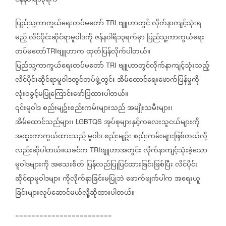
ဇန်နဝါရီ၁၃ရက်
ပြည်သူ့ကာကွယ်ရေးတပ်မတော်
ဗျူဟာတွင်
လိုက်နာကျင့်သုံးရ
TRI
မည့်
လိင်ပိုင်းဆိုင်ရာမူဝါဒကို
ဇန်နဝါရီ၁၃ရက်မှာ
ပြည်သူ့ကာကွယ်ရေး
တပ်မတော်
ဗျူဟာက
ထုတ်ပြန်လိုက်ပါတယ်။
TRI
ပြည်သူ့ကာကွယ်ရေးတပ်မတော်
ဗျူဟာတွင်လိုက်နာကျင့်သုံးသည့်
TRI
လိင်ပိုင်းဆိုင်ရာမူဝါဒတွင်တပ်ဖွဲ့တွင်း
အိမ်ထောင်ရေးဖောက်ပြန်မှုကို
လုံးဝခွင့်မပြုကြောင်းဖော်ပြထားပါတယ်။
၎င်းမူဝါဒ
စည်းမျဥ်းစည်းကမ်းများသည်
အမျိုးသမီးများ၊
အိမ်ထောင်သည်များ၊
အုပ်စုများနှင့်ကလေးသူငယ်များကို
LGBTQS
အထူးကာကွယ်ထားသည့်
မူဝါဒ
စည်းမျဥ်း
စည်းကမ်းများဖြစ်တယ်လို့
လည်းဆိုပါတယ်။ယခင်က
ဗျူဟာအတွင်း
လိုက်နာကျင့်သုံးခဲ့သော
TRI
မူဝါဒများကို
အသေးစိတ်
ပြန်လည်ပြုပြင်ထားခြင်းဖြစ်ပြီး
လိင်ပိုင်း
ဆိုင်ရာမူဝါဒများ
ကိုလိုက်နာခြင်းမပြုဘဲ
ဖောက်ဖျက်ပါက
အရေးယူ
ခြင်းများလုပ်ဆောင်မယ်လို့ဆိုထားပါတယ်။
========================