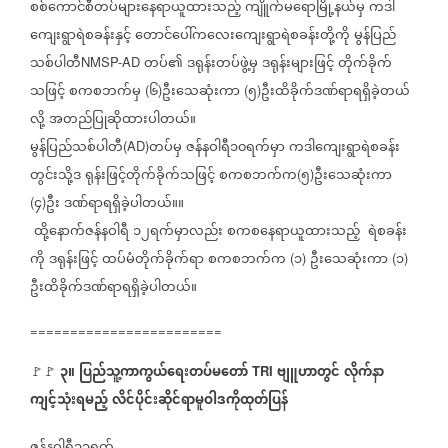
စစ်ကောင်စီတပ်များနေရာယူထားသည့်
ကျိူက်မရောမြို့နယ်မှ
ကဒါ
ကျေးရွာရဲစခန်းနှင့်
တောင်ပေါ်ကလေးကျေးရွာရဲစခန်းတို့ကို
မွန်ပြည်
သစ်ပါတီ
တပ်၏
ဒရုန်းတပ်ဖွဲ့မှ
ဒရုန်းများဖြင့်
တိုက်ခိုက်
NMSP-AD
သဖြင့်
စကစဘက်မှ
၆
ဦးသေဆုံးကာ
၅
ဦးထိခိုက်ဒဏ်ရာရရှိခဲ့တယ်
(
)
(
)
လို့
အတည်ပြုဆိုထားပါတယ်။
မွန်ပြည်သစ်ပါတီ
တပ်မှ
ဇန်နဝါရီ၁၀ရက်မှာ
ကဒါကျေးရွာရဲစခန်း
(AD)
တွင်းသို့ဒ
ရုန်းဖြင့်တိုက်ခိုက်သဖြင့်
စကစဘက်က
၅
ဦးသေဆုံးကာ
(
)
၄
ဦး
ဒဏ်ရာရရှိခဲ့ပါတယ်။။
(
)
ထို့နောက်ဇန်နဝါရီ
၁၂ရက်မှာလည်း
စကစနေရာယူထားသည့်
ရဲစခန်း
ကို
ဒရုန်းဖြင့်
ထပ်မံတိုက်ခိုက်ရာ
စကစဘက်က
၁
ဦးသေဆုံးကာ
၁
(
)
(
)
ဦးထိခိုက်ဒဏ်ရာရရှိခဲ့ပါတယ်။
========================
၃။
ပြည်သူ့ကာကွယ်ရေးတပ်မတော်
ဗျူဟာတွင်
လိုက်နာ
🚩🚩
TRI
ကျင့်သုံးရမည့်
လိင်ပိုင်းဆိုင်ရာမူဝါဒကိုထုတ်ပြန်