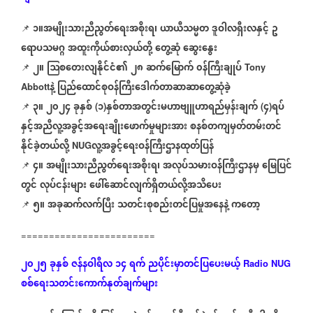
၁။အမျိုးသားညီညွတ်ရေးအစိုးရ၊
ယာယီသမ္မတ
ဒူဝါလရှီးလနှင့်
ဥ
📌
⁨⁨⁨⁨⁨⁨⁨⁨⁨⁨
ရောပသမဂ္ဂ
အထူးကိုယ်စားလှယ်တို့
တွေ့ဆုံ
ဆွေးနွေး
၂။
ဩစတေးလျနိုင်ငံ၏
၂၈
ဆက်မြောက်
၀န်ကြီးချုပ်
📌
⁨⁨⁨⁨⁨⁨⁨⁨⁨⁨
⁨⁨⁨
Tony
နဲ့
ပြည်ထောင်စုဝန်ကြီးဒေါက်တာဆာဆာတွေ့ဆုံခဲ့
Abbott
၃။
၂၀၂၄
ခုနှစ်
၁
နှစ်တာအတွင်းမဟာဗျူဟာရည်မှန်းချက်
၄
ရပ်
📌
⁨⁨⁨⁨⁨⁨⁨⁨⁨⁨
(
)
(
)
နှင့်အညီလူ့အခွင့်အရေးချိုးဖောက်မှုများအား
စနစ်တကျမှတ်တမ်းတင်
နိုင်ခဲ့တယ်လို့
လူ့အခွင့်ရေးဝန်ကြီးဌာနထုတ်ပြန်
NUG
၄။
အမျိုးသားညီညွတ်ရေးအစိုးရ၊
အလုပ်သမားဝန်ကြီးဌာနမှ
မြေပြင်
📌
⁨⁨⁨⁨⁨⁨⁨⁨⁨⁨
တွင်
လုပ်ငန်းများ
ဖေါ်ဆောင်လျက်ရှိတယ်လို့အသိပေး
၅။
အခုဆက်လက်ပြီး
သတင်းစုစည်းတင်ပြမှုအနေနဲ့
ကတော့
📌
⁨⁨⁨⁨⁨⁨⁨⁨⁨⁨
========================
၂၀၂၅
ခုနှစ်
ဇန်နဝါရီလ
၁၄
ရက်
ညပိုင်းမှာတင်ပြပေးမယ့်
Radio NUG
စစ်ရေးသတင်းကောက်နုတ်ချက်များ