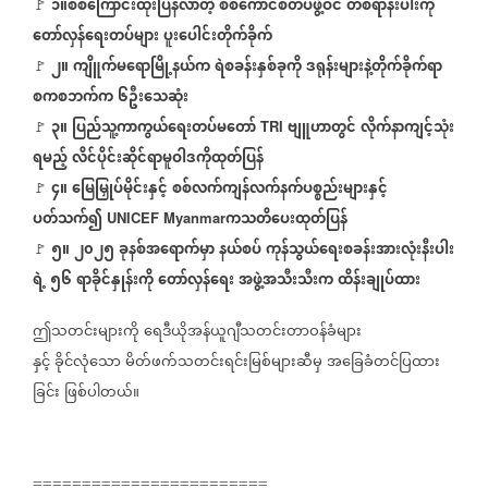
၁
။
စစ်ကြောင်းထိုးပြန်လာတဲ့
စစ်ကောင်စီတပ်ဖွဲ့ဝင်
တစ်ရာနီးပါးကို
🚩
တော်လှန်ရေးတပ်များ
ပူးပေါင်းတိုက်ခိုက်
၂။
ကျိူက်မရောမြို့နယ်က
ရဲစခန်းနှစ်ခုကို
ဒရုန်းများနဲ့တိုက်ခိုက်ရာ
🚩
စကစဘက်က
၆ဦးသေဆုံး
၃။
ပြည်သူ့ကာကွယ်ရေးတပ်မတော်
ဗျူဟာတွင်
လိုက်နာကျင့်သုံး
🚩
TRI
ရမည့်
လိင်ပိုင်းဆိုင်ရာမူဝါဒကိုထုတ်ပြန်
၄။
မြေမြှုပ်မိုင်းနှင့်
စစ်လက်ကျန်လက်နက်ပစ္စည်းများနှင့်
🚩
ပတ်သက်၍
ကသတိပေးထုတ်ပြန်
UNICEF Myanmar
၅။
၂၀၂၅
ခုနစ်အရောက်မှာ
နယ်စပ်
ကုန်သွယ်ရေးစခန်းအားလုံးနီးပါး
🚩
ရဲ့
၅၆
ရာခိုင်နှုန်းကို
တော်လှန်ရေး
အဖွဲ့အသီးသီးက
ထိန်းချုပ်ထား
ဤသတင်းများကို
ရေဒီယိုအန်ယူဂျီသတင်းတာဝန်ခံများ
နှင့်
ခိုင်လုံသော
မိတ်ဖက်သတင်းရင်းမြစ်များဆီမှ
အခြေခံတင်ပြထား
ခြင်း
ဖြစ်ပါတယ်။
========================