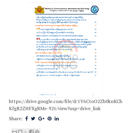
https://drive.google.com/file/d/1Y6CtoO2Zb0knKCh
KfgR2ZHFXgRMe-92t/view?usp=drive_link
Share: