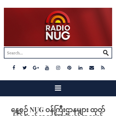
နေ့စဉ် NUG ဝန်ကြီးဌာနများ ထုတ်